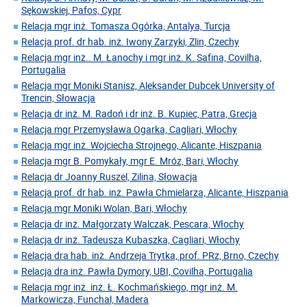
Sękowskiej, Pafos, Cypr
Relacja mgr inż. Tomasza Ogórka, Antalya, Turcja
Relacja prof. dr hab. inż. Iwony Zarzyki, Zlin, Czechy
Relacja mgr inż.. M. Łanochy i mgr inż. K. Safina, Covilha,
Portugalia
Relacja mgr Moniki Stanisz, Aleksander Dubcek University of
Trencin, Słowacja
Relacja dr inż. M. Radoń i dr inż. B. Kupiec, Patra, Grecja
Relacja mgr Przemysława Ogarka, Cagliari, Włochy
Relacja mgr inż. Wojciecha Strojnego, Alicante, Hiszpania
Relacja mgr B. Pomykały, mgr E. Mróz, Bari, Włochy
Relacja dr Joanny Ruszel, Zilina, Słowacja
Relacja prof. dr hab. inż. Pawła Chmielarza, Alicante, Hiszpania
Relacja mgr Moniki Wolan, Bari, Włochy
Relacja dr inż. Małgorzaty Walczak, Pescara, Włochy
Relacja dr inż. Tadeusza Kubaszka, Cagliari, Włochy
Relacja dra hab. inż. Andrzeja Trytka, prof. PRz, Brno, Czechy
Relacja dra inż. Pawła Dymory, UBI, Covilha, Portugalia
Relacja mgr inż. inż. Ł. Kochmańskiego, mgr inż. M.
Markowicza, Funchal, Madera