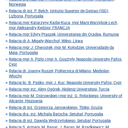
Norwegia
Relacja dr inż. P. Bełch, Istitutio Superior de Gestao (ISG),
Lizbona, Portugalia
Relacja mgr Katarzyny Kadaj-Kuca, mgr Marii Warzybok-Lech,
mgr Aleksandry Kędzior, FRANCJA
Relacja mgr Edyty Ptaszek, Universitatea din Oradea, Rumunia
Relacja dr A. Migały-Warchoł, Wilno, Litwa
Relacja mgr J. Chwostek, mgr M. Kołodziej, Universidade da
Maia, Portugalia
Relacja mgr A. Pizło i mgr A. Gosztyły, Neapolis University Pafos,
Cypr
Relacja dr Joanny Ruszel, Politecnica di Milano, Mediolan,
Włochy
Relacja lic. B. Paśko, mgr J. Kuc, Neapolis University Pafos, Cypr
Relacja mgr inż. Aliny Ogórek, Akdeniz Universitesi, Turcja
Relacja mgr M. Ostrowskiej i mgr inż. G. Rybickiego, University of
Alicante, Hiszpania
Relacja dr inż. Grzegorza Janowskiego, Tbilisi, Gruzja
Relacja dra. inż. Michała Batscha, Setubal, Portugalia
Relacja dr inż. Dawida Wydrzyńskiego, Setubal, Portugalia
Relacja S. Armaty, M. Banat, J. Baran, M. Rzadkiewicz, M.