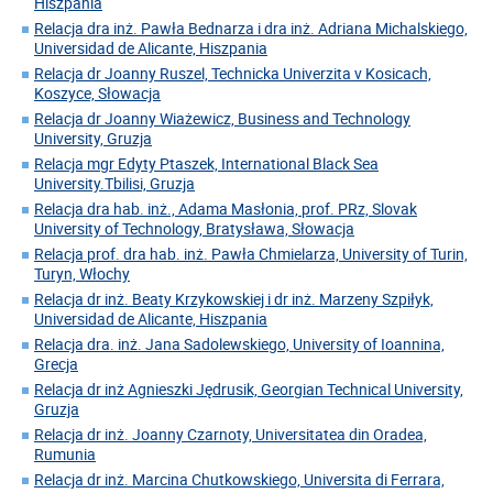
Hiszpania
Relacja dra inż. Pawła Bednarza i dra inż. Adriana Michalskiego,
Universidad de Alicante, Hiszpania
Relacja dr Joanny Ruszel, Technicka Univerzita v Kosicach,
Koszyce, Słowacja
Relacja dr Joanny Wiażewicz, Business and Technology
University, Gruzja
Relacja mgr Edyty Ptaszek, International Black Sea
University.Tbilisi, Gruzja
Relacja dra hab. inż., Adama Masłonia, prof. PRz, Slovak
University of Technology, Bratysława, Słowacja
Relacja prof. dra hab. inż. Pawła Chmielarza, University of Turin,
Turyn, Włochy
Relacja dr inż. Beaty Krzykowskiej i dr inż. Marzeny Szpiłyk,
Universidad de Alicante, Hiszpania
Relacja dra. inż. Jana Sadolewskiego, University of Ioannina,
Grecja
Relacja dr inż Agnieszki Jędrusik, Georgian Technical University,
Gruzja
Relacja dr inż. Joanny Czarnoty, Universitatea din Oradea,
Rumunia
Relacja dr inż. Marcina Chutkowskiego, Universita di Ferrara,