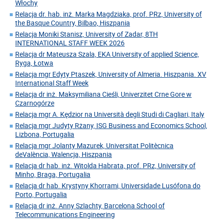
Włochy
Relacja dr. hab. inż. Marka Magdziaka, prof. PRz, University of
the Basque Country, Bilbao, Hiszpania
Relacja Moniki Stanisz, University of Zadar, 8TH
INTERNATIONAL STAFF WEEK 2026
Relacja dr Mateusza Szala, EKA University of applied Science,
Ryga, Łotwa
Relacja mgr Edyty Ptaszek, University of Almeria. Hiszpania. XV
International Staff Week
Relacja dr inż. Maksymiliana Cieśli, Univerzitet Crne Gore w
Czarnogórze
Relacja mgr A. Kędzior na Università degli Studi di Cagliari, Italy
Relacja mgr Judyty Rżany, ISG Business and Economics School,
Lizbona, Portugalia
Relacja mgr Jolanty Mazurek, Universitat Politècnica
deValència, Walencja, Hiszpania
Relacja dr hab. inż. Witolda Habrata, prof. PRz, University of
Minho, Braga, Portugalia
Relacja dr hab. Krystyny Khorrami, Universidade Lusófona do
Porto, Portugalia
Relacja dr inż. Anny Szlachty, Barcelona School of
Telecommunications Engineering