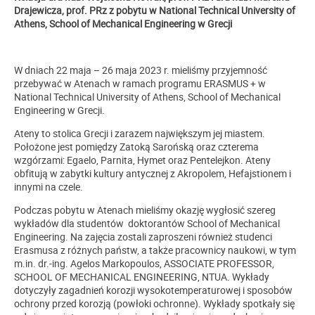
Drajewicza, prof. PRz z pobytu w National Technical University of
Athens, School of Mechanical Engineering w Grecji
W dniach 22 maja – 26 maja 2023 r. mieliśmy przyjemność
przebywać w Atenach w ramach programu ERASMUS + w
National Technical University of Athens, School of Mechanical
Engineering w Grecji.
Ateny to stolica Grecji i zarazem największym jej miastem.
Położone jest pomiędzy Zatoką Sarońską oraz czterema
wzgórzami: Egaelo, Parnita, Hymet oraz Pentelejkon. Ateny
obfitują w zabytki kultury antycznej z Akropolem, Hefajstionem i
innymi na czele.
Podczas pobytu w Atenach mieliśmy okazję wygłosić szereg
wykładów dla studentów doktorantów School of Mechanical
Engineering. Na zajęcia zostali zaproszeni również studenci
Erasmusa z różnych państw, a także pracownicy naukowi, w tym
m.in. dr.-ing. Agelos Markopoulos, ASSOCIATE PROFESSOR,
SCHOOL OF MECHANICAL ENGINEERING, NTUA. Wykłady
dotyczyły zagadnień korozji wysokotemperaturowej i sposobów
ochrony przed korozją (powłoki ochronne). Wykłady spotkały się