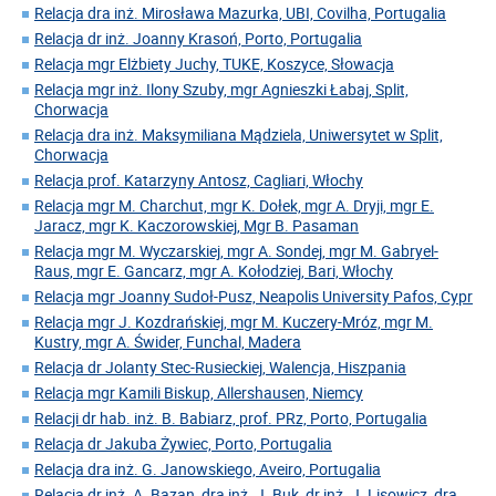
Relacja dra inż. Mirosława Mazurka, UBI, Covilha, Portugalia
Relacja dr inż. Joanny Krasoń, Porto, Portugalia
Relacja mgr Elżbiety Juchy, TUKE, Koszyce, Słowacja
Relacja mgr inż. Ilony Szuby, mgr Agnieszki Łabaj, Split,
Chorwacja
Relacja dra inż. Maksymiliana Mądziela, Uniwersytet w Split,
Chorwacja
Relacja prof. Katarzyny Antosz, Cagliari, Włochy
Relacja mgr M. Charchut, mgr K. Dołek, mgr A. Dryji, mgr E.
Jaracz, mgr K. Kaczorowskiej, Mgr B. Pasaman
Relacja mgr M. Wyczarskiej, mgr A. Sondej, mgr M. Gabryel-
Raus, mgr E. Gancarz, mgr A. Kołodziej, Bari, Włochy
Relacja mgr Joanny Sudoł-Pusz, Neapolis University Pafos, Cypr
Relacja mgr J. Kozdrańskiej, mgr M. Kuczery-Mróz, mgr M.
Kustry, mgr A. Świder, Funchal, Madera
Relacja dr Jolanty Stec-Rusieckiej, Walencja, Hiszpania
Relacja mgr Kamili Biskup, Allershausen, Niemcy
Relacji dr hab. inż. B. Babiarz, prof. PRz, Porto, Portugalia
Relacja dr Jakuba Żywiec, Porto, Portugalia
Relacja dra inż. G. Janowskiego, Aveiro, Portugalia
Relacja dr inż. A. Bazan, dra inż. J. Buk, dr inż. J. Lisowicz, dra