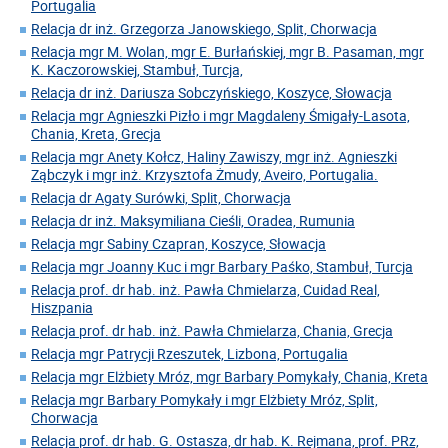
Portugalia
Relacja dr inż. Grzegorza Janowskiego, Split, Chorwacja
Relacja mgr M. Wolan, mgr E. Burłańskiej, mgr B. Pasaman, mgr
K. Kaczorowskiej, Stambuł, Turcja,
Relacja dr inż. Dariusza Sobczyńskiego, Koszyce, Słowacja
Relacja mgr Agnieszki Pizło i mgr Magdaleny Śmigały-Lasota,
Chania, Kreta, Grecja
Relacja mgr Anety Kołcz, Haliny Zawiszy, mgr inż. Agnieszki
Ząbczyk i mgr inż. Krzysztofa Żmudy, Aveiro, Portugalia.
Relacja dr Agaty Surówki, Split, Chorwacja
Relacja dr inż. Maksymiliana Cieśli, Oradea, Rumunia
Relacja mgr Sabiny Czapran, Koszyce, Słowacja
Relacja mgr Joanny Kuc i mgr Barbary Paśko, Stambuł, Turcja
Relacja prof. dr hab. inż. Pawła Chmielarza, Cuidad Real,
Hiszpania
Relacja prof. dr hab. inż. Pawła Chmielarza, Chania, Grecja
Relacja mgr Patrycji Rzeszutek, Lizbona, Portugalia
Relacja mgr Elżbiety Mróz, mgr Barbary Pomykały, Chania, Kreta
Relacja mgr Barbary Pomykały i mgr Elżbiety Mróz, Split,
Chorwacja
Relacja prof. dr hab. G. Ostasza, dr hab. K. Rejmana, prof. PRz,