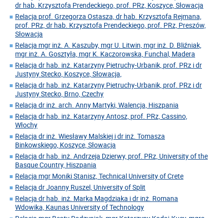
dr hab. Krzysztofa Prendeckiego, prof. PRz, Koszyce, Słowacja
Relacja prof. Grzegorza Ostasza, dr hab. Krzysztofa Rejmana,
prof. PRz, dr hab. Krzysztofa Prendeckiego, prof. PRz, Preszów,
Słowacja
Relacja mgr inż. A. Kaszuby, mgr U. Litwin, mgr inż. D. Bliźniak,
mgr inż. A. Gosztyła, mgr K. Kaczorowska, Funchal, Madera
Relacja dr hab. inż. Katarzyny Pietruchy-Urbanik, prof. PRz i dr
Justyny Stecko, Koszyce, Słowacja,
Relacja dr hab. inż. Katarzyny Pietruchy-Urbanik, prof. PRz i dr
Justyny Stecko, Brno, Czechy
Relacja dr inż. arch. Anny Martyki, Walencja, Hiszpania
Relacja dr hab. inż. Katarzyny Antosz, prof. PRz, Cassino,
Włochy
Relacja dr inż. Wiesławy Malskiej i dr inż. Tomasza
Binkowskiego, Koszyce, Słowacja
Relacja dr hab. inż. Andrzeja Dzierwy, prof. PRz, University of the
Basque Country, Hiszpania
Relacja mgr Moniki Stanisz, Technical University of Crete
Relacja dr Joanny Ruszel, University of Split
Relacja dr hab. inż. Marka Magdziaka i dr inż. Romana
Wdowika, Kaunas University of Technology