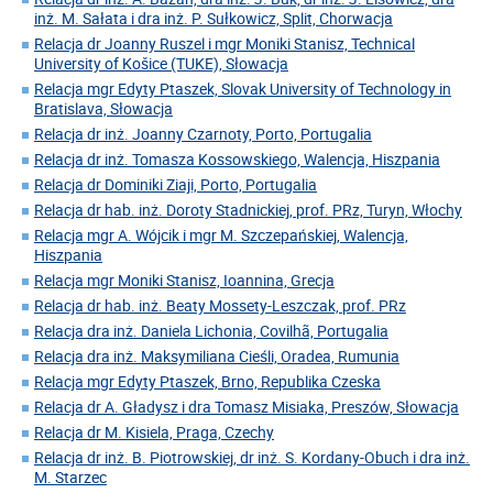
inż. M. Sałata i dra inż. P. Sułkowicz, Split, Chorwacja
Relacja dr Joanny Ruszel i mgr Moniki Stanisz, Technical
University of Košice (TUKE), Słowacja
Relacja mgr Edyty Ptaszek, Slovak University of Technology in
Bratislava, Słowacja
Relacja dr inż. Joanny Czarnoty, Porto, Portugalia
Relacja dr inż. Tomasza Kossowskiego, Walencja, Hiszpania
Relacja dr Dominiki Ziaji, Porto, Portugalia
Relacja dr hab. inż. Doroty Stadnickiej, prof. PRz, Turyn, Włochy
Relacja mgr A. Wójcik i mgr M. Szczepańskiej, Walencja,
Hiszpania
Relacja mgr Moniki Stanisz, Ioannina, Grecja
Relacja dr hab. inż. Beaty Mossety-Leszczak, prof. PRz
Relacja dra inż. Daniela Lichonia, Covilhã, Portugalia
Relacja dra inż. Maksymiliana Cieśli, Oradea, Rumunia
Relacja mgr Edyty Ptaszek, Brno, Republika Czeska
Relacja dr A. Gładysz i dra Tomasz Misiaka, Preszów, Słowacja
Relacja dr M. Kisiela, Praga, Czechy
Relacja dr inż. B. Piotrowskiej, dr inż. S. Kordany-Obuch i dra inż.
M. Starzec