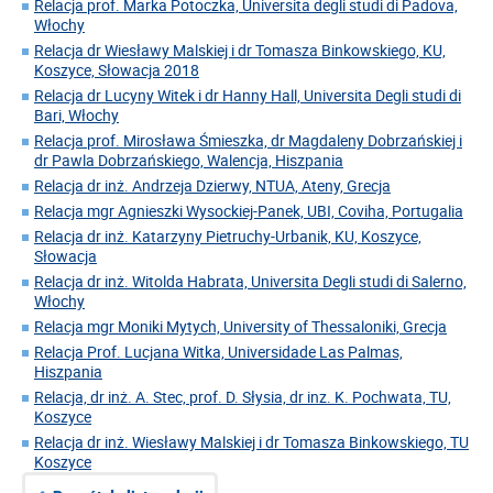
Relacja prof. Marka Potoczka, Universita degli studi di Padova,
Włochy
Relacja dr Wiesławy Malskiej i dr Tomasza Binkowskiego, KU,
Koszyce, Słowacja 2018
Relacja dr Lucyny Witek i dr Hanny Hall, Universita Degli studi di
Bari, Włochy
Relacja prof. Mirosława Śmieszka, dr Magdaleny Dobrzańskiej i
dr Pawla Dobrzańskiego, Walencja, Hiszpania
Relacja dr inż. Andrzeja Dzierwy, NTUA, Ateny, Grecja
Relacja mgr Agnieszki Wysockiej-Panek, UBI, Coviha, Portugalia
Relacja dr inż. Katarzyny Pietruchy-Urbanik, KU, Koszyce,
Słowacja
Relacja dr inż. Witolda Habrata, Universita Degli studi di Salerno,
Włochy
Relacja mgr Moniki Mytych, University of Thessaloniki, Grecja
Relacja Prof. Lucjana Witka, Universidade Las Palmas,
Hiszpania
Relacja, dr inż. A. Stec, prof. D. Słysia, dr inz. K. Pochwata, TU,
Koszyce
Relacja dr inż. Wiesławy Malskiej i dr Tomasza Binkowskiego, TU
Koszyce