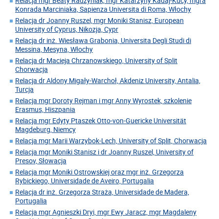
Relacja mgr Beaty Radzyniak, mgr Katarzyny Kadaj-Kucy, mgra
Konrada Marciniaka, Sapienza Universita di Roma, Włochy
Relacja dr Joanny Ruszel, mgr Moniki Stanisz, European
University of Cyprus, Nikozja, Cypr
Relacja dr inż. Wiesława Grabonia, Universita Degli Studi di
Messina, Mesyna, Włochy
Relacja dr Macieja Chrzanowskiego, University of Split
Chorwacja
Relacja dr Aldony Migały-Warchoł, Akdeniz University, Antalia,
Turcja
Relacja mgr Doroty Rejman i mgr Anny Wyrostek, szkolenie
Erasmus, Hiszpania
Relacja mgr Edyty Ptaszek Otto-von-Guericke Universität
Magdeburg, Niemcy
Relacja mgr Marii Warzybok-Lech, University of Split, Chorwacja
Relacja mgr Moniki Stanisz i dr Joanny Ruszel, University of
Presov, Słowacja
Relacja mgr Moniki Ostrowskiej oraz mgr inż. Grzegorza
Rybickiego, Universidade de Aveiro, Portugalia
Relacja dr inż. Grzegorza Straża, Universidade de Madera,
Portugalia
Relacja mgr Agnieszki Dryi, mgr Ewy Jaracz, mgr Magdaleny