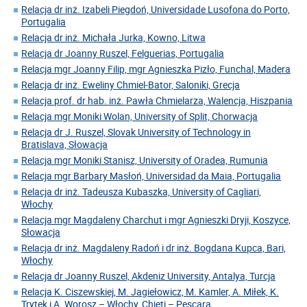
Relacja dr inż. Izabeli Piegdoń, Universidade Lusofona do Porto,
Portugalia
Relacja dr inż. Michała Jurka, Kowno, Litwa
Relacja dr Joanny Ruszel, Felguerias, Portugalia
Relacja mgr Joanny Filip, mgr Agnieszka Pizło, Funchal, Madera
Relacja dr inż. Eweliny Chmiel-Bator, Saloniki, Grecja
Relacja prof. dr hab. inż. Pawła Chmielarza, Walencja, Hiszpania
Relacja mgr Moniki Wolan, University of Split, Chorwacja
Relacja dr J. Ruszel, Slovak University of Technology in
Bratislava, Słowacja
Relacja mgr Moniki Stanisz, University of Oradea, Rumunia
Relacja mgr Barbary Masłoń, Universidad da Maia, Portugalia
Relacja dr inż. Tadeusza Kubaszka, University of Cagliari,
Włochy
Relacja mgr Magdaleny Charchut i mgr Agnieszki Dryji, Koszyce,
Słowacja
Relacja dr inż. Magdaleny Radoń i dr inż. Bogdana Kupca, Bari,
Włochy
Relacja dr Joanny Ruszel, Akdeniz University, Antalya, Turcja
Relacja K. Ciszewskiej, M. Jagiełowicz, M. Kamler, A. Miłek, K.
Trytek i A. Worosz – Włochy, Chieti – Pescara