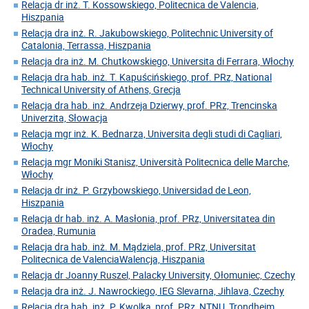
Relacja dr inż. T. Kossowskiego, Politecnica de Valencia,
Hiszpania
Relacja dra inż. R. Jakubowskiego, Politechnic University of
Catalonia, Terrassa, Hiszpania
Relacja dra inż. M. Chutkowskiego, Universita di Ferrara, Włochy
Relacja dra hab. inż. T. Kapuścińskiego, prof. PRz, National
Technical University of Athens, Grecja
Relacja dra hab. inż. Andrzeja Dzierwy, prof. PRz, Trencinska
Univerzita, Słowacja
Relacja mgr inż. K. Bednarza, Universita degli studi di Cagliari,
Włochy
Relacja mgr Moniki Stanisz, Università Politecnica delle Marche,
Włochy
Relacja dr inż. P. Grzybowskiego, Universidad de Leon,
Hiszpania
Relacja dr hab. inż. A. Masłonia, prof. PRz, Universitatea din
Oradea, Rumunia
Relacja dra hab. inż. M. Mądziela, prof. PRz, Universitat
Politecnica de ValenciaWalencja, Hiszpania
Relacja dr Joanny Ruszel, Palacky University, Ołomuniec, Czechy
Relacja dra inż. J. Nawrockiego, IEG Slevarna, Jihlava, Czechy
Relacja dra hab. inż. P. Kwolka, prof. PRz, NTNU, Trondheim,