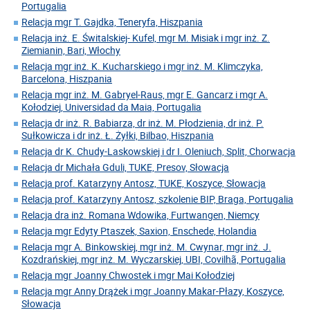
Portugalia
Relacja mgr T. Gajdka, Teneryfa, Hiszpania
Relacja inż. E. Świtalskiej- Kufel, mgr M. Misiak i mgr inż. Z.
Ziemianin, Bari, Włochy
Relacja mgr inż. K. Kucharskiego i mgr inż. M. Klimczyka,
Barcelona, Hiszpania
Relacja mgr inż. M. Gabryel-Raus, mgr E. Gancarz i mgr A.
Kołodziej, Universidad da Maia, Portugalia
Relacja dr inż. R. Babiarza, dr inż. M. Płodzienia, dr inż. P.
Sułkowicza i dr inż. Ł. Żyłki, Bilbao, Hiszpania
Relacja dr K. Chudy-Laskowskiej i dr I. Oleniuch, Split, Chorwacja
Relacja dr Michała Gduli, TUKE, Presov, Słowacja
Relacja prof. Katarzyny Antosz, TUKE, Koszyce, Słowacja
Relacja prof. Katarzyny Antosz, szkolenie BIP, Braga, Portugalia
Relacja dra inż. Romana Wdowika, Furtwangen, Niemcy
Relacja mgr Edyty Ptaszek, Saxion, Enschede, Holandia
Relacja mgr A. Binkowskiej, mgr inż. M. Cwynar, mgr inż. J.
Kozdrańskiej, mgr inż. M. Wyczarskiej, UBI, Covilhã, Portugalia
Relacja mgr Joanny Chwostek i mgr Mai Kołodziej
Relacja mgr Anny Drążek i mgr Joanny Makar-Płazy, Koszyce,
Słowacja