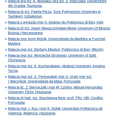
Relacja dra inż. K. Nowaka i dra inż. S. Rabczaka, Universitate
din Oradea, Rumunia,
Relacja dr inż. Pawła Perza, Turin Polytechnic University in
Tashkent, Uzbekistan
Relacja z wyjazdu mgr A. Kędzior do Politecnico di Bari, Italy
Relacja dr inż. Agaty Skwarczyńskiej-Wojsy, University of Mostar,
Bośnia i Hercegowina
Relacja mgr Anny Niżnik, Universidade da Madeira w Funchal,
Madera
Relacja mgr inż. Barbary Masłoń, Politecnico di Bari, Włochy
Relacja mgr inż. Wojciecha Strojnego, University of Split,
Chorwacja
Relacja mgr inż. K. Kucharskiego, Akdeniz University, Antalya,
Turcja
Relacja mgr inż. A. Perłowskiej, mgr A. Ursel, mgr inż.
I.Warzybok, Universidade da Maia, Portugalia
Relacja lic. Z. Bernaczek i mgr W. Czółno, Miguel Hernandez
University, Elche, Hiszpania
Relacja dr hab. inż. Stanisława Nogi, prof. PRz, UBI, Covilha,
Portugalia
Relacja mgr J. Kuc i mgr K. Dołek, Universitat Politecnica de
Valencia, Walencja, Hiszpania