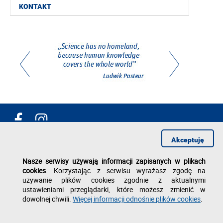
KONTAKT
Akceptuję
Dział Współpracy Międzynarodowej
Nasze serwisy używają informacji zapisanych w plikach
al. Powstańców Warszawy 12
cookies
. Korzystając z serwisu wyrażasz zgodę na
35-959 Rzeszów
używanie plików cookies zgodnie z aktualnymi
ustawieniami przeglądarki, które możesz zmienić w
tel./fax: +48 17 743 25 05
dowolnej chwili.
Więcej informacji odnośnie plików cookies
.
e-mail: epta
@prz.edu.pl
Deklaracja dostępności