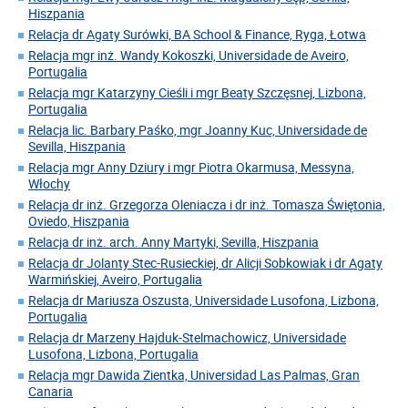
Hiszpania
Relacja dr Agaty Surówki, BA School & Finance, Ryga, Łotwa
Relacja mgr inż. Wandy Kokoszki, Universidade de Aveiro,
Portugalia
Relacja mgr Katarzyny Cieśli i mgr Beaty Szczęsnej, Lizbona,
Portugalia
Relacja lic. Barbary Paśko, mgr Joanny Kuc, Universidade de
Sevilla, Hiszpania
Relacja mgr Anny Dziury i mgr Piotra Okarmusa, Messyna,
Włochy
Relacja dr inż. Grzegorza Oleniacza i dr inż. Tomasza Świętonia,
Oviedo, Hiszpania
Relacja dr inż. arch. Anny Martyki, Sevilla, Hiszpania
Relacja dr Jolanty Stec-Rusieckiej, dr Alicji Sobkowiak i dr Agaty
Warmińskiej, Aveiro, Portugalia
Relacja dr Mariusza Oszusta, Universidade Lusofona, Lizbona,
Portugalia
Relacja dr Marzeny Hajduk-Stelmachowicz, Universidade
Lusofona, Lizbona, Portugalia
Relacja mgr Dawida Zientka, Universidad Las Palmas, Gran
Canaria