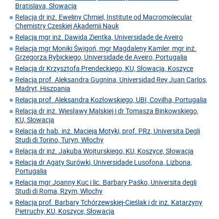
Bratislava, Słowacja
Relacja dr inż. Eweliny Chmiel, Institute od Macromolecular
Chemistry Czeskiej Akademii Nauk
Relacja mgr inż. Dawida Zientka, Universidade de Aveiro
Relacja mgr Moniki Świgoń, mgr Magdaleny Kamler, mgr inż.
Grzegorza Rybickiego, Universidade de Aveiro, Portugalia
Relacja dr Krzysztofa Prendeckiego, KU, Słowacja, Koszyce
Relacja prof. Aleksandra Gugnina, Universidad Rey Juan Carlos,
Madryt, Hiszpania
Relacja prof. Aleksandra Kozłowskiego, UBI, Covilha, Portugalia
Relacja dr inż. Wiesławy Malskiej i dr Tomasza Binkowskiego,
KU, Slowacja
Relacja dr hab. inż. Macieja Motyki, prof. PRz, Universita Degli
Studi di Torino, Turyn, Włochy
Relacja dr inż. Jakuba Wojturskiego, KU, Koszyce, Słowacja
Relacja dr Agaty Surówki, Universidade Lusofona, Lizbona,
Portugalia
Relacja mgr Joanny Kuc i lic. Barbary Paśko, Universita degli
Studi di Roma, Rzym, Włochy
Relacja prof. Barbary Tchórzewskiej-Cieślak i dr inż. Katarzyny
Pietruchy, KU, Koszyce, Słowacja