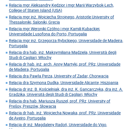
Relacja mgr Aleksandry Kędzior i mgr Marii Warzybok-Lech,
College of Staten Island (USA)
Relacja mgr inż. Wojciecha Strojnego, Aristotle University of
Thessaloniki, Saloniki, Grecja
Relacja mgr Weroniki Czółno i mgr Kamili Kubackiej,
Universidade Lusofona do Porto, Portugalia
Relacja mgr inż. Grzegorza Rybickiego, Universidade de Madeira,
Portugalia
Relacja dra hab. inż. Maksymiliana Mądziela, Università degli
Studi di Cagliari, Włochy
Relacja dr hab. inż. arch. Anny Martyki, prof. PRz, Universidade
de Madeira, Portugalia
Relacja dra Pawła Perza, University of Zadar, Chorwacja
Relacja dra Szymona Dudka, Universidade Alicante, Hiszpania
Relacja dr inż. B. Kościelniak, dra inż. K. Gancarczyka, dra inż. A.
Gradzika, Università degli Studi di Cagliari, Włochy
Relacja dra hab. Mariusza Ruszel, prof. PRz, University of
Prešov, Preszów, Słowacja
Relacja dr hab. inż. Wojciecha Nowaka, prof. PRz, Universidade
de Aveiro, Portugalia
Relacja dr inż. Magdaleny Radoń, Universidade do Vigo,