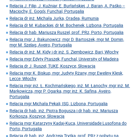
Relacja J. Filip, J. Kuźniar, E. Burłańskiej, J. Baran, A. Paśko –
Maciochy, E. Gogój, Funchal, Portugalia
Relacja dr inż. Michała Jurka, Oradea, Rumunia
Relacja dr M. Kubackiej, dr M. Bochenek, Lizbona, Portugalia
Relacja dr hab. Mariusza Ruszel, prof. PRz, Porto, Portugalia
Relacja mgr J. Bakunowicz, mgr D. Bartoszek, mgr M. Domin,
mgr M. Szeląg, Aveiro, Portugalia
Relacja dr inż. M. Kidy i dr inż. S. Ziembowicz, Bari, Włochy
Relacja mgr Edyty Ptaszek, Funchal, University of Madeira
Relacja dr J. Ruszel, TUKE, Koszyce, Słowacja
Relacja mgr K. Biskup, mgr Judyty Rżany, mgr Eweliny Klęsk,
Lecce, Włochy
Relacja mgr inż. Ł. Kochmańskiego, inż. M. Łanochy, mgr inż. M.
Markowicza, mgr P. Ogarka, mgr inż. K. Safina, Aveiro,
Portugalia
Relacja mgr Michała Pękali, ISG, Lizbona, Portugalia
Relacja dr hab. inż. Piotra Bogusza i dr hab. inż. Mariusza
Korkosza, Koszyce, Słowacja
Relacja mgr Katarzyny Kadaj-Kuca, Universidade Lusofona do
Porto, Portugalia
Relacja dr hab. inż. Andrzeja Trytka, prof. PRz z pobytu na