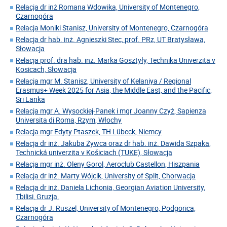
Relacja dr inż Romana Wdowika, University of Montenegro,
Czarnogóra
Relacja Moniki Stanisz, University of Montenegro, Czarnogóra
Relacja dr hab. inż. Agnieszki Stec, prof. PRz, UT Bratysława,
Słowacja
Relacja prof. dra hab. inż. Marka Gosztyły, Technika Univerzita v
Kosicach, Słowacja
Relacja mgr M. Stanisz, University of Kelaniya / Regional
Erasmus+ Week 2025 for Asia, the Middle East, and the Pacific,
Sri Lanka
Relacja mgr A. Wysockiej-Panek i mgr Joanny Czyż, Sapienza
Universita di Roma, Rzym, Włochy
Relacja mgr Edyty Ptaszek, TH Lübeck, Niemcy
Relacja dr inż. Jakuba Żywca oraz dr hab. inż. Dawida Szpaka,
Technická univerzita v Košiciach (TUKE), Słowacja
Relacja mgr inż. Oleny Gorol, Aeroclub Castellon, Hiszpania
Relacja dr inż. Marty Wójcik, University of Split, Chorwacja
Relacja dr inż. Daniela Lichonia, Georgian Aviation University,
Tbilisi, Gruzja.
Relacja dr J. Ruszel, University of Montenegro, Podgorica,
Czarnogóra