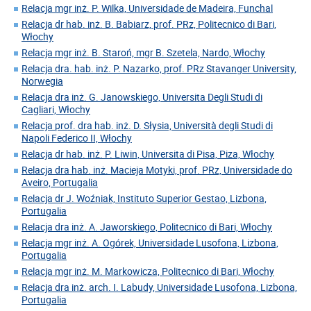
Relacja mgr inż. P. Wilka, Universidade de Madeira, Funchal
Relacja dr hab. inż. B. Babiarz, prof. PRz, Politecnico di Bari,
Włochy
Relacja mgr inż. B. Staroń, mgr B. Szetela, Nardo, Włochy
Relacja dra. hab. inż. P. Nazarko, prof. PRz Stavanger University,
Norwegia
Relacja dra inż. G. Janowskiego, Universita Degli Studi di
Cagliari, Włochy
Relacja prof. dra hab. inż. D. Słysia, Università degli Studi di
Napoli Federico II, Włochy
Relacja dr hab. inż. P. Liwin, Universita di Pisa, Piza, Włochy
Relacja dra hab. inż. Macieja Motyki, prof. PRz, Universidade do
Aveiro, Portugalia
Relacja dr J. Woźniak, Instituto Superior Gestao, Lizbona,
Portugalia
Relacja dra inż. A. Jaworskiego, Politecnico di Bari, Włochy
Relacja mgr inż. A. Ogórek, Universidade Lusofona, Lizbona,
Portugalia
Relacja mgr inż. M. Markowicza, Politecnico di Bari, Włochy
Relacja dra inż. arch. I. Labudy, Universidade Lusofona, Lizbona,
Portugalia