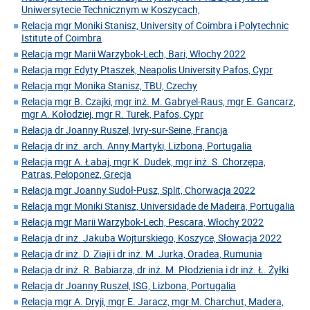
Uniwersytecie Technicznym w Koszycach,
Relacja mgr Moniki Stanisz, University of Coimbra i Polytechnic
Istitute of Coimbra
Relacja mgr Marii Warzybok-Lech, Bari, Włochy 2022
Relacja mgr Edyty Ptaszek, Neapolis University Pafos, Cypr
Relacja mgr Monika Stanisz, TBU, Czechy
Relacja mgr B. Czajki, mgr inż. M. Gabryel-Raus, mgr E. Gancarz,
mgr A. Kołodziej, mgr R. Turek, Pafos, Cypr
Relacja dr Joanny Ruszel, Ivry-sur-Seine, Francja
Relacja dr inż. arch. Anny Martyki, Lizbona, Portugalia
Relacja mgr A. Łabaj, mgr K. Dudek, mgr inż. S. Chorzępa,
Patras, Peloponez, Grecja
Relacja mgr Joanny Sudoł-Pusz, Split, Chorwacja 2022
Relacja mgr Moniki Stanisz, Universidade de Madeira, Portugalia
Relacja mgr Marii Warzybok-Lech, Pescara, Włochy 2022
Relacja dr inż. Jakuba Wojturskiego, Koszyce, Słowacja 2022
Relacja dr inż. D. Ziaji i dr inż. M. Jurka, Oradea, Rumunia
Relacja dr inż. R. Babiarza, dr inż. M. Płodzienia i dr inż. Ł. Żyłki
Relacja dr Joanny Ruszel, ISG, Lizbona, Portugalia
Relacja mgr A. Dryji, mgr E. Jaracz, mgr M. Charchut, Madera,