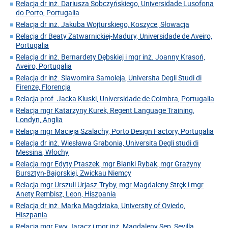
Relacja dr inż. Dariusza Sobczyńskiego, Universidade Lusofona
do Porto, Portugalia
Relacja dr inż. Jakuba Wojturskiego, Koszyce, Słowacja
Relacja dr Beaty Zatwarnickiej-Madury, Universidade de Aveiro,
Portugalia
Relacja dr inż. Bernardety Dębskiej i mgr inż. Joanny Krasoń,
Aveiro, Portugalia
Relacja dr inż. Slawomira Samoleja, Universita Degli Studi di
Firenze, Florencja
Relacja prof. Jacka Kluski, Universidade de Coimbra, Portugalia
Relacja mgr Katarzyny Kurek, Regent Language Training,
Londyn, Anglia
Relacja mgr Macieja Szalachy, Porto Design Factory, Portugalia
Relacja dr inż. Wiesława Grabonia, Universita Degli studi di
Messina, Włochy
Relacja mgr Edyty Ptaszek, mgr Blanki Rybak, mgr Grażyny
Bursztyn-Bajorskiej, Zwickau Niemcy
Relacja mgr Urszuli Urjasz-Tryby, mgr Magdaleny Stręk i mgr
Anety Rembisz, Leon, Hiszpania
Relacja dr inż. Marka Magdziaka, University of Oviedo,
Hiszpania
Relacja mgr Ewy Jaracz i mgr inż. Magdaleny Sęp, Sevilla,