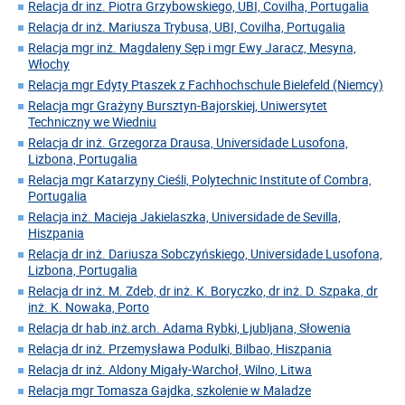
Relacja dr inz. Piotra Grzybowskiego, UBI, Covilha, Portugalia
Relacja dr inż. Mariusza Trybusa, UBI, Covilha, Portugalia
Relacja mgr inż. Magdaleny Sęp i mgr Ewy Jaracz, Mesyna,
Włochy
Relacja mgr Edyty Ptaszek z Fachhochschule Bielefeld (Niemcy)
Relacja mgr Grażyny Bursztyn-Bajorskiej, Uniwersytet
Techniczny we Wiedniu
Relacja dr inż. Grzegorza Drausa, Universidade Lusofona,
Lizbona, Portugalia
Relacja mgr Katarzyny Cieśli, Polytechnic Institute of Combra,
Portugalia
Relacja inż. Macieja Jakielaszka, Universidade de Sevilla,
Hiszpania
Relacja dr inż. Dariusza Sobczyńskiego, Universidade Lusofona,
Lizbona, Portugalia
Relacja dr inż. M. Zdeb, dr inż. K. Boryczko, dr inż. D. Szpaka, dr
inż. K. Nowaka, Porto
Relacja dr hab.inż.arch. Adama Rybki, Ljubljana, Słowenia
Relacja dr inż. Przemysława Podulki, Bilbao, Hiszpania
Relacja dr inż. Aldony Migały-Warchoł, Wilno, Litwa
Relacja mgr Tomasza Gajdka, szkolenie w Maladze