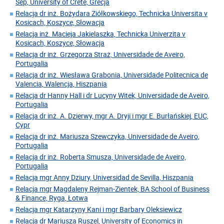
Sep, University of Crete, Grecja
Relacja dr inż. Bożydara Ziółkowskiego, Technicka Universita v
Kosicach, Koszyce, Słowacja
Relacja inż. Macieja Jakielaszka, Technicka Univerzita v
Kosicach, Koszyce, Słowacja
Relacja dr inż. Grzegorza Straż, Universidade de Aveiro,
Portugalia
Relacja dr inż. Wiesława Grabonia, Universidade Politecnica de
Valencia, Walencja, Hiszpania
Relacja dr Hanny Hall i dr Lucyny Witek, Universidade de Aveiro,
Portugalia
Relacja dr inż. A. Dzierwy, mgr A. Dryji i mgr E. Burłańskiej, EUC,
Cypr
Relacja dr inż. Mariusza Szewczyka, Universidade de Aveiro,
Portugalia
Relacja dr inż. Roberta Smusza, Universidade de Aveiro,
Portugalia
Relacja mgr Anny Dziury, Universidad de Sevilla, Hiszpania
Relacja mgr Magdaleny Rejman-Zientek, BA School of Business
& Finance, Ryga, Łotwa
Relacja mgr Katarzyny Kani i mgr Barbary Oleksiewicz
Relacja dr Mariusza Ruszel, University of Economics in