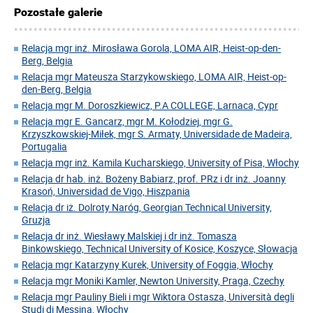
Pozostałe galerie
Relacja mgr inż. Mirosława Gorola, LOMA AIR, Heist-op-den-
Berg, Belgia
Relacja mgr Mateusza Starzykowskiego, LOMA AIR, Heist-op-
den-Berg, Belgia
Relacja mgr M. Doroszkiewicz, P.A COLLEGE, Larnaca, Cypr
Relacja mgr E. Gancarz, mgr M. Kołodziej, mgr G.
Krzyszkowskiej-Miłek, mgr S. Armaty, Universidade de Madeira,
Portugalia
Relacja mgr inż. Kamila Kucharskiego, University of Pisa, Włochy
Relacja dr hab. inż. Bożeny Babiarz, prof. PRz i dr inż. Joanny
Krasoń, Universidad de Vigo, Hiszpania
Relacja dr iż. Dolroty Naróg, Georgian Technical University,
Gruzja
Relacja dr inż. Wiesławy Malskiej i dr inż. Tomasza
Binkowskiego, Technical University of Kosice, Koszyce, Słowacja
Relacja mgr Katarzyny Kurek, University of Foggia, Włochy
Relacja mgr Moniki Kamler, Newton University, Praga, Czechy
Relacja mgr Pauliny Bieli i mgr Wiktora Ostasza, Università degli
Studi di Messina, Włochy