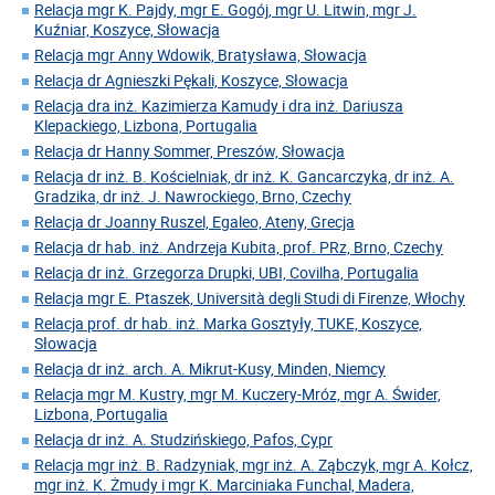
Relacja mgr K. Pajdy, mgr E. Gogój, mgr U. Litwin, mgr J.
Kuźniar, Koszyce, Słowacja
Relacja mgr Anny Wdowik, Bratysława, Słowacja
Relacja dr Agnieszki Pękali, Koszyce, Słowacja
Relacja dra inż. Kazimierza Kamudy i dra inż. Dariusza
Klepackiego, Lizbona, Portugalia
Relacja dr Hanny Sommer, Preszów, Słowacja
Relacja dr inż. B. Kościelniak, dr inż. K. Gancarczyka, dr inż. A.
Gradzika, dr inż. J. Nawrockiego, Brno, Czechy
Relacja dr Joanny Ruszel, Egaleo, Ateny, Grecja
Relacja dr hab. inż. Andrzeja Kubita, prof. PRz, Brno, Czechy
Relacja dr inż. Grzegorza Drupki, UBI, Covilha, Portugalia
Relacja mgr E. Ptaszek, Università degli Studi di Firenze, Włochy
Relacja prof. dr hab. inż. Marka Gosztyły, TUKE, Koszyce,
Słowacja
Relacja dr inż. arch. A. Mikrut-Kusy, Minden, Niemcy
Relacja mgr M. Kustry, mgr M. Kuczery-Mróz, mgr A. Świder,
Lizbona, Portugalia
Relacja dr inż. A. Studzińskiego, Pafos, Cypr
Relacja mgr inż. B. Radzyniak, mgr inż. A. Ząbczyk, mgr A. Kołcz,
mgr inż. K. Żmudy i mgr K. Marciniaka Funchal, Madera,