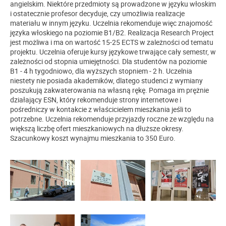
angielskim. Niektóre przedmioty są prowadzone w języku włoskim
i ostatecznie profesor decyduje, czy umożliwia realizacje
materiału w innym języku. Uczelnia rekomenduje więc znajomość
języka włoskiego na poziomie B1/B2. Realizacja Research Project
jest możliwa i ma on wartość 15-25 ECTS w zależności od tematu
projektu. Uczelnia oferuje kursy językowe trwające cały semestr, w
zależności od stopnia umiejętności. Dla studentów na poziomie
B1 - 4 h tygodniowo, dla wyższych stopniem - 2 h. Uczelnia
niestety nie posiada akademików, dlatego studenci z wymiany
poszukują zakwaterowania na własną rękę. Pomaga im prężnie
działający ESN, który rekomenduje strony internetowe i
pośredniczy w kontakcie z właścicielem mieszkania jeśli to
potrzebne. Uczelnia rekomenduje przyjazdy roczne ze względu na
większą liczbę ofert mieszkaniowych na dłuższe okresy.
Szacunkowy koszt wynajmu mieszkania to 350 Euro.