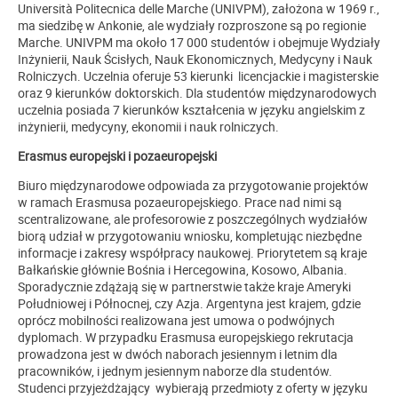
Università Politecnica delle Marche (UNIVPM), założona w 1969 r.,
ma siedzibę w Ankonie, ale wydziały rozproszone są po regionie
Marche. UNIVPM ma około 17 000 studentów i obejmuje Wydziały
Inżynierii, Nauk Ścisłych, Nauk Ekonomicznych, Medycyny i Nauk
Rolniczych. Uczelnia oferuje 53 kierunki licencjackie i magisterskie
oraz 9 kierunków doktorskich. Dla studentów międzynarodowych
uczelnia posiada 7 kierunków kształcenia w języku angielskim z
inżynierii, medycyny, ekonomii i nauk rolniczych.
Erasmus europejski i pozaeuropejski
Biuro międzynarodowe odpowiada za przygotowanie projektów
w ramach Erasmusa pozaeuropejskiego. Prace nad nimi są
scentralizowane, ale profesorowie z poszczególnych wydziałów
biorą udział w przygotowaniu wniosku, kompletując niezbędne
informacje i zakresy współpracy naukowej. Priorytetem są kraje
Bałkańskie głównie Bośnia i Hercegowina, Kosowo, Albania.
Sporadycznie zdążają się w partnerstwie także kraje Ameryki
Południowej i Północnej, czy Azja. Argentyna jest krajem, gdzie
oprócz mobilności realizowana jest umowa o podwójnych
dyplomach. W przypadku Erasmusa europejskiego rekrutacja
prowadzona jest w dwóch naborach jesiennym i letnim dla
pracowników, i jednym jesiennym naborze dla studentów.
Studenci przyjeżdżający wybierają przedmioty z oferty w języku