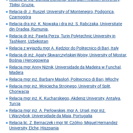
Tbilisi, Gruzja.
Relacja dr J. Ruszel, University of Montenegro, Podgorica,
Czarnogóra
Relacja dra inż. K. Nowaka i dra inż. S. Rabczaka, Universitate
din Oradea, Rumunia,
Relacja dr inż. Pawła Perza, Turin Polytechnic University in
Tashkent, Uzbekistan
Relacja z wyjazdu mgr A. Kędzior do Politecnico di Bari, Italy
Relacja dr inż. Agaty Skwarczyńskiej-Wojsy, University of Mostar,
Bośnia i Hercegowina
Relacja mgr Anny Niżnik, Universidade da Madeira w Funchal,
Madera
Relacja mgr inż. Barbary Masłoń, Politecnico di Bari, Włochy
Relacja mgr inż. Wojciecha Strojnego, University of Split,
Chorwacja
Relacja mgr inż. K. Kucharskiego, Akdeniz University, Antalya,
Turcja
Relacja mgr inż. A. Perłowskiej, mgr A. Ursel, mgr inż.
I.Warzybok, Universidade da Maia, Portugalia
Relacja lic. Z. Bernaczek i mgr W. Czółno, Miguel Hernandez
University, Elche, Hiszpania