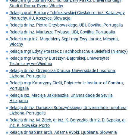
Relacja mgr Joanny Kuc i lic. Barbary Paśko, Universita degli
Studi di Roma, Rzym, Włochy
Relacja prof. Barbary Tchórzewskiej-Cieślak i dr inż. Katarzyny
Pietruchy, KU, Koszyce, Słowacja
Relacja dr inz. Piotra Grzybowskiego, UBI, Covilha, Portugalia
Relacja dr inż. Mariusza Trybusa, UBI, Covilha, Portugalia
Relacja mgr inż. Magdaleny Sęp i mgr Ewy Jaracz, Mesyna,
Włochy
Relacja mgr Edyty Ptaszek z Fachhochschule Bielefeld (Niemcy)
Relacja mgr Grażyny Bursztyn-Bajorskiej, Uniwersytet
Techniczny we Wiedniu
Relacja dr inż. Grzegorza Drausa, Universidade Lusofona,
Lizbona, Portugalia
Relacja mgr Katarzyny Cieśli, Polytechnic Institute of Combra,
Portugalia
Relacja inż. Macieja Jakielaszka, Universidade de Sevilla,
Hiszpania
Relacja dr inż. Dariusza Sobczyńskiego, Universidade Lusofona,
Lizbona, Portugalia
Relacja dr inż. M. Zdeb, dr inż. K. Boryczko, dr inż. D. Szpaka, dr
inż. K. Nowaka, Porto
Relacja dr hab.inż.arch. Adama Rybki, Ljubljana, Słowenia