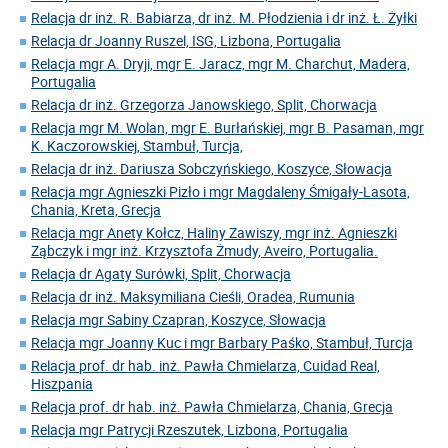
Relacja dr inż. R. Babiarza, dr inż. M. Płodzienia i dr inż. Ł. Żyłki
Relacja dr Joanny Ruszel, ISG, Lizbona, Portugalia
Relacja mgr A. Dryji, mgr E. Jaracz, mgr M. Charchut, Madera,
Portugalia
Relacja dr inż. Grzegorza Janowskiego, Split, Chorwacja
Relacja mgr M. Wolan, mgr E. Burłańskiej, mgr B. Pasaman, mgr
K. Kaczorowskiej, Stambuł, Turcja,
Relacja dr inż. Dariusza Sobczyńskiego, Koszyce, Słowacja
Relacja mgr Agnieszki Pizło i mgr Magdaleny Śmigały-Lasota,
Chania, Kreta, Grecja
Relacja mgr Anety Kołcz, Haliny Zawiszy, mgr inż. Agnieszki
Ząbczyk i mgr inż. Krzysztofa Żmudy, Aveiro, Portugalia.
Relacja dr Agaty Surówki, Split, Chorwacja
Relacja dr inż. Maksymiliana Cieśli, Oradea, Rumunia
Relacja mgr Sabiny Czapran, Koszyce, Słowacja
Relacja mgr Joanny Kuc i mgr Barbary Paśko, Stambuł, Turcja
Relacja prof. dr hab. inż. Pawła Chmielarza, Cuidad Real,
Hiszpania
Relacja prof. dr hab. inż. Pawła Chmielarza, Chania, Grecja
Relacja mgr Patrycji Rzeszutek, Lizbona, Portugalia