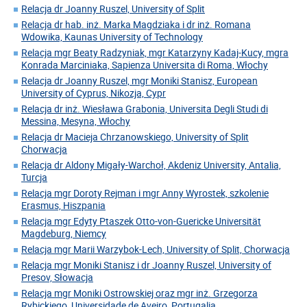
Relacja dr Joanny Ruszel, University of Split
Relacja dr hab. inż. Marka Magdziaka i dr inż. Romana
Wdowika, Kaunas University of Technology
Relacja mgr Beaty Radzyniak, mgr Katarzyny Kadaj-Kucy, mgra
Konrada Marciniaka, Sapienza Universita di Roma, Włochy
Relacja dr Joanny Ruszel, mgr Moniki Stanisz, European
University of Cyprus, Nikozja, Cypr
Relacja dr inż. Wiesława Grabonia, Universita Degli Studi di
Messina, Mesyna, Włochy
Relacja dr Macieja Chrzanowskiego, University of Split
Chorwacja
Relacja dr Aldony Migały-Warchoł, Akdeniz University, Antalia,
Turcja
Relacja mgr Doroty Rejman i mgr Anny Wyrostek, szkolenie
Erasmus, Hiszpania
Relacja mgr Edyty Ptaszek Otto-von-Guericke Universität
Magdeburg, Niemcy
Relacja mgr Marii Warzybok-Lech, University of Split, Chorwacja
Relacja mgr Moniki Stanisz i dr Joanny Ruszel, University of
Presov, Słowacja
Relacja mgr Moniki Ostrowskiej oraz mgr inż. Grzegorza
Rybickiego, Universidade de Aveiro, Portugalia