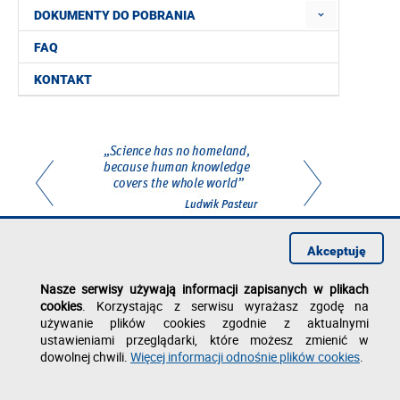
DOKUMENTY DO POBRANIA
FAQ
KONTAKT
Akceptuję
Nasze serwisy używają informacji zapisanych w plikach
cookies
. Korzystając z serwisu wyrażasz zgodę na
używanie plików cookies zgodnie z aktualnymi
ustawieniami przeglądarki, które możesz zmienić w
Dział Współpracy Międzynarodowej
dowolnej chwili.
Więcej informacji odnośnie plików cookies
.
al. Powstańców Warszawy 12
35-959 Rzeszów