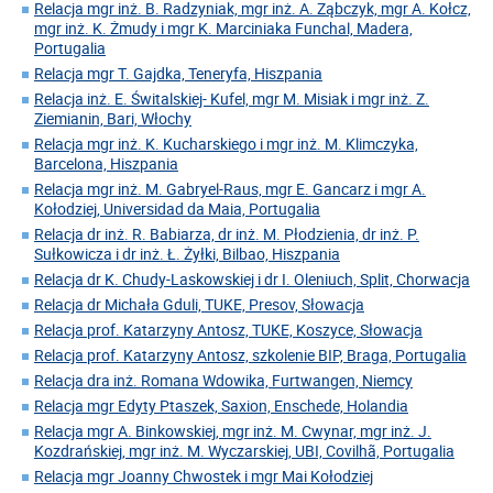
Relacja mgr inż. B. Radzyniak, mgr inż. A. Ząbczyk, mgr A. Kołcz,
mgr inż. K. Żmudy i mgr K. Marciniaka Funchal, Madera,
Portugalia
Relacja mgr T. Gajdka, Teneryfa, Hiszpania
Relacja inż. E. Świtalskiej- Kufel, mgr M. Misiak i mgr inż. Z.
Ziemianin, Bari, Włochy
Relacja mgr inż. K. Kucharskiego i mgr inż. M. Klimczyka,
Barcelona, Hiszpania
Relacja mgr inż. M. Gabryel-Raus, mgr E. Gancarz i mgr A.
Kołodziej, Universidad da Maia, Portugalia
Relacja dr inż. R. Babiarza, dr inż. M. Płodzienia, dr inż. P.
Sułkowicza i dr inż. Ł. Żyłki, Bilbao, Hiszpania
Relacja dr K. Chudy-Laskowskiej i dr I. Oleniuch, Split, Chorwacja
Relacja dr Michała Gduli, TUKE, Presov, Słowacja
Relacja prof. Katarzyny Antosz, TUKE, Koszyce, Słowacja
Relacja prof. Katarzyny Antosz, szkolenie BIP, Braga, Portugalia
Relacja dra inż. Romana Wdowika, Furtwangen, Niemcy
Relacja mgr Edyty Ptaszek, Saxion, Enschede, Holandia
Relacja mgr A. Binkowskiej, mgr inż. M. Cwynar, mgr inż. J.
Kozdrańskiej, mgr inż. M. Wyczarskiej, UBI, Covilhã, Portugalia
Relacja mgr Joanny Chwostek i mgr Mai Kołodziej