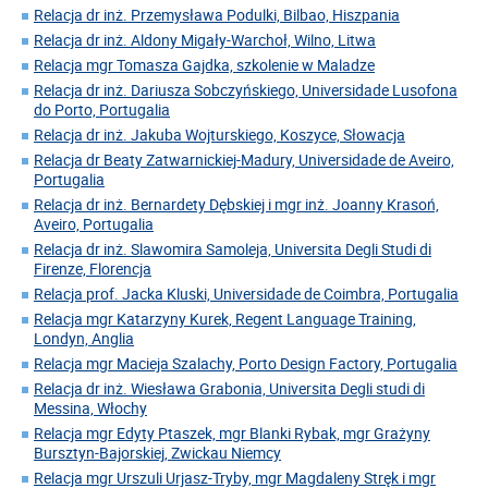
Relacja dr inż. Przemysława Podulki, Bilbao, Hiszpania
Relacja dr inż. Aldony Migały-Warchoł, Wilno, Litwa
Relacja mgr Tomasza Gajdka, szkolenie w Maladze
Relacja dr inż. Dariusza Sobczyńskiego, Universidade Lusofona
do Porto, Portugalia
Relacja dr inż. Jakuba Wojturskiego, Koszyce, Słowacja
Relacja dr Beaty Zatwarnickiej-Madury, Universidade de Aveiro,
Portugalia
Relacja dr inż. Bernardety Dębskiej i mgr inż. Joanny Krasoń,
Aveiro, Portugalia
Relacja dr inż. Slawomira Samoleja, Universita Degli Studi di
Firenze, Florencja
Relacja prof. Jacka Kluski, Universidade de Coimbra, Portugalia
Relacja mgr Katarzyny Kurek, Regent Language Training,
Londyn, Anglia
Relacja mgr Macieja Szalachy, Porto Design Factory, Portugalia
Relacja dr inż. Wiesława Grabonia, Universita Degli studi di
Messina, Włochy
Relacja mgr Edyty Ptaszek, mgr Blanki Rybak, mgr Grażyny
Bursztyn-Bajorskiej, Zwickau Niemcy
Relacja mgr Urszuli Urjasz-Tryby, mgr Magdaleny Stręk i mgr