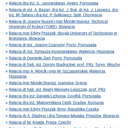
Relacja dra inż. G. Janowskiego, Aveiro, Portugalia
Relacja dr inż. A. Bazan, dra inż. J. Buk, dr inż. J. Lisowicz, dra
inż. M. Sałata i dra inż. P. Sułkowicz, Split, Chorwacja
Relacja dr Joanny Ruszel i mgr Moniki Stanisz, Technical
University of Košice (TUKE), Słowacja
Relacja mgr Edyty Ptaszek, Slovak University of Technology in
Bratislava, Słowacja
Relacja dr inż. Joanny Czarnoty, Porto, Portugalia
Relacja dr inż. Tomasza Kossowskiego, Walencja, Hiszpania
Relacja dr Dominiki Ziaji, Porto, Portugalia
Relacja dr hab. inż. Doroty Stadnickiej, prof. PRz, Turyn, Włochy
Relacja mgr A. Wójcik i mgr M. Szczepańskiej, Walencja,
Hiszpania
Relacja mgr Moniki Stanisz, Ioannina, Grecja
Relacja dr hab. inż. Beaty Mossety-Leszczak, prof. PRz
Relacja dra inż. Daniela Lichonia, Covilhã, Portugalia
Relacja dra inż. Maksymiliana Cieśli, Oradea, Rumunia
Relacja mgr Edyty Ptaszek, Brno, Republika Czeska
Relacja dr A. Gładysz i dra Tomasz Misiaka, Preszów, Słowacja
Relacja dr M. Kisiela, Praga, Czechy