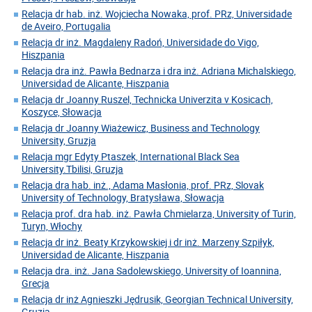
Relacja dr hab. inż. Wojciecha Nowaka, prof. PRz, Universidade
de Aveiro, Portugalia
Relacja dr inż. Magdaleny Radoń, Universidade do Vigo,
Hiszpania
Relacja dra inż. Pawła Bednarza i dra inż. Adriana Michalskiego,
Universidad de Alicante, Hiszpania
Relacja dr Joanny Ruszel, Technicka Univerzita v Kosicach,
Koszyce, Słowacja
Relacja dr Joanny Wiażewicz, Business and Technology
University, Gruzja
Relacja mgr Edyty Ptaszek, International Black Sea
University.Tbilisi, Gruzja
Relacja dra hab. inż., Adama Masłonia, prof. PRz, Slovak
University of Technology, Bratysława, Słowacja
Relacja prof. dra hab. inż. Pawła Chmielarza, University of Turin,
Turyn, Włochy
Relacja dr inż. Beaty Krzykowskiej i dr inż. Marzeny Szpiłyk,
Universidad de Alicante, Hiszpania
Relacja dra. inż. Jana Sadolewskiego, University of Ioannina,
Grecja
Relacja dr inż Agnieszki Jędrusik, Georgian Technical University,
Gruzja