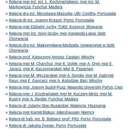
Relacja mgr inż. inż. Ł. Kochmańskiego, mgr inż. M.
Markowicza, Funchal, Madera
Relacja dra inż. Mirosława Mazurka, UBI, Covilha, Portugalia
Relacja dr inż. Joanny Krasoń, Porto, Portugalia
Relacja mgr Elżbiety Juchy, TUKE, Koszyce, Słowacja
Relacja mgr inż. Ilony Szuby, mgr Agnieszki Łabaj, Split,
Chorwacja
Relacja dra inż. Maksymiliana Mądziela, Uniwersytet w Split,
Chorwacja
Relacja prof. Katarzyny Antosz, Cagliari, Włochy
Relacja mgr M. Charchut, mgr K. Dołek, mgr A. Dryji, mgr E.
Jaracz, mgr K. Kaczorowskiej, Mgr B. Pasaman
Relacja mgr M. Wyczarskiej, mgr A. Sondej, mgr M. Gabryel-
Raus, mgr E. Gancarz, mgr A. Kołodziej, Bari, Włochy
Relacja mgr Joanny Sudoł-Pusz, Neapolis University Pafos, Cypr
Relacja mgr J. Kozdrańskiej, mgr M. Kuczery-Mróz, mgr M.
Kustry, mgr A. Świder, Funchal, Madera
Relacja dr Jolanty Stec-Rusieckiej, Walencja, Hiszpania
Relacja mgr Kamili Biskup, Allershausen, Niemcy
Relacji dr hab. inż. B. Babiarz, prof. PRz, Porto, Portugalia
Relacja dr Jakuba Żywiec, Porto, Portugalia