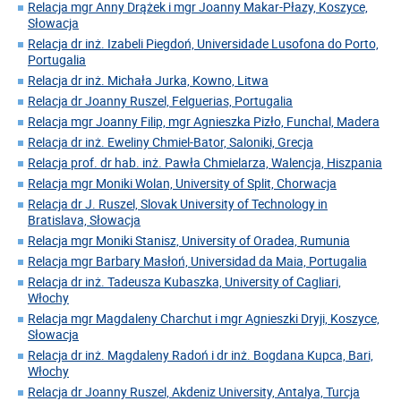
Relacja mgr Anny Drążek i mgr Joanny Makar-Płazy, Koszyce,
Słowacja
Relacja dr inż. Izabeli Piegdoń, Universidade Lusofona do Porto,
Portugalia
Relacja dr inż. Michała Jurka, Kowno, Litwa
Relacja dr Joanny Ruszel, Felguerias, Portugalia
Relacja mgr Joanny Filip, mgr Agnieszka Pizło, Funchal, Madera
Relacja dr inż. Eweliny Chmiel-Bator, Saloniki, Grecja
Relacja prof. dr hab. inż. Pawła Chmielarza, Walencja, Hiszpania
Relacja mgr Moniki Wolan, University of Split, Chorwacja
Relacja dr J. Ruszel, Slovak University of Technology in
Bratislava, Słowacja
Relacja mgr Moniki Stanisz, University of Oradea, Rumunia
Relacja mgr Barbary Masłoń, Universidad da Maia, Portugalia
Relacja dr inż. Tadeusza Kubaszka, University of Cagliari,
Włochy
Relacja mgr Magdaleny Charchut i mgr Agnieszki Dryji, Koszyce,
Słowacja
Relacja dr inż. Magdaleny Radoń i dr inż. Bogdana Kupca, Bari,
Włochy
Relacja dr Joanny Ruszel, Akdeniz University, Antalya, Turcja