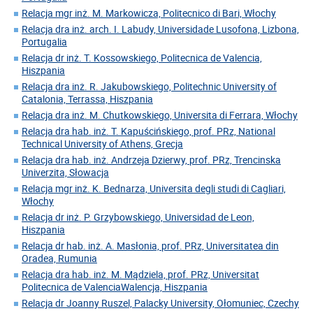
Relacja mgr inż. M. Markowicza, Politecnico di Bari, Włochy
Relacja dra inż. arch. I. Labudy, Universidade Lusofona, Lizbona,
Portugalia
Relacja dr inż. T. Kossowskiego, Politecnica de Valencia,
Hiszpania
Relacja dra inż. R. Jakubowskiego, Politechnic University of
Catalonia, Terrassa, Hiszpania
Relacja dra inż. M. Chutkowskiego, Universita di Ferrara, Włochy
Relacja dra hab. inż. T. Kapuścińskiego, prof. PRz, National
Technical University of Athens, Grecja
Relacja dra hab. inż. Andrzeja Dzierwy, prof. PRz, Trencinska
Univerzita, Słowacja
Relacja mgr inż. K. Bednarza, Universita degli studi di Cagliari,
Włochy
Relacja dr inż. P. Grzybowskiego, Universidad de Leon,
Hiszpania
Relacja dr hab. inż. A. Masłonia, prof. PRz, Universitatea din
Oradea, Rumunia
Relacja dra hab. inż. M. Mądziela, prof. PRz, Universitat
Politecnica de ValenciaWalencja, Hiszpania
Relacja dr Joanny Ruszel, Palacky University, Ołomuniec, Czechy