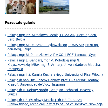
Pozostałe galerie
Relacja mgr inż. Mirosława Gorola, LOMA AIR, Heist-op-den-
Berg, Belgia
Relacja mgr Mateusza Starzykowskiego, LOMA AIR, Heist-op-
den-Berg, Belgia
Relacja mgr M. Doroszkiewicz, P.A COLLEGE, Larnaca, Cypr
Relacja mgr E. Gancarz, mgr M. Kołodziej, mgr G.
Krzyszkowskiej-Miłek, mgr S. Armaty, Universidade de Madeira,
Portugalia
Relacja mgr inż. Kamila Kucharskiego, University of Pisa, Włochy
Relacja dr hab. inż. Bożeny Babiarz, prof. PRz i dr inż. Joanny
Krasoń, Universidad de Vigo, Hiszpania
Relacja dr iż. Dolroty Naróg, Georgian Technical University,
Gruzja
Relacja dr inż. Wiesławy Malskiej i dr inż. Tomasza
Binkowskiego, Technical University of Kosice, Koszyce, Słowacja