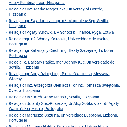
Anety Rembisz, Leon, Hiszpania
Relacja dr inż. Marka Magdziaka, University of Oviedo,
Hiszpania
Relacja mgr Ewy Jaracz i mgr inż. Magdaleny Sęp, Sevilla,
Hiszpania
Relacja dr Agaty Surówki, BA School & Finance, Ryga, Łotwa
Relacja mgr inż. Wandy Kokoszki, Universidade de Aveiro,
Portugalia
Relacja mgr Katarzyny Cieśli i mgr Beaty Szczęsnej, Lizbona,
Portugalia
Relacja lic. Barbary Paśko, mgr Joanny Kuc, Universidade de
Sevilla, Hiszpania
Relacja mgr Anny Dziury i mgr Piotra Okarmusa, Messyna,
Włochy
Relacja dr inż. Grzegorza Oleniacza i dr inż. Tomasza Świętonia,
Oviedo, Hiszpania
Relacja dr inż. arch. Anny Martyki, Sevilla, Hiszpania
Relacja dr Jolanty Stec-Rusieckiej, dr Alicji Sobkowiak i dr Agaty
Warmińskiej, Aveiro, Portugalia
Relacja dr Mariusza Oszusta, Universidade Lusofona, Lizbona,
Portugalia
Relacja dr Marzeny Hajduk-Stelmachowicz, Universidade