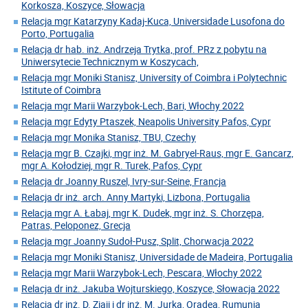
Korkosza, Koszyce, Słowacja
Relacja mgr Katarzyny Kadaj-Kuca, Universidade Lusofona do
Porto, Portugalia
Relacja dr hab. inż. Andrzeja Trytka, prof. PRz z pobytu na
Uniwersytecie Technicznym w Koszycach,
Relacja mgr Moniki Stanisz, University of Coimbra i Polytechnic
Istitute of Coimbra
Relacja mgr Marii Warzybok-Lech, Bari, Włochy 2022
Relacja mgr Edyty Ptaszek, Neapolis University Pafos, Cypr
Relacja mgr Monika Stanisz, TBU, Czechy
Relacja mgr B. Czajki, mgr inż. M. Gabryel-Raus, mgr E. Gancarz,
mgr A. Kołodziej, mgr R. Turek, Pafos, Cypr
Relacja dr Joanny Ruszel, Ivry-sur-Seine, Francja
Relacja dr inż. arch. Anny Martyki, Lizbona, Portugalia
Relacja mgr A. Łabaj, mgr K. Dudek, mgr inż. S. Chorzępa,
Patras, Peloponez, Grecja
Relacja mgr Joanny Sudoł-Pusz, Split, Chorwacja 2022
Relacja mgr Moniki Stanisz, Universidade de Madeira, Portugalia
Relacja mgr Marii Warzybok-Lech, Pescara, Włochy 2022
Relacja dr inż. Jakuba Wojturskiego, Koszyce, Słowacja 2022
Relacja dr inż. D. Ziaji i dr inż. M. Jurka, Oradea, Rumunia