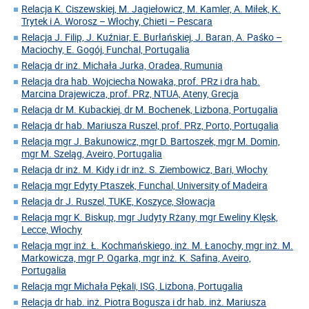
Relacja K. Ciszewskiej, M. Jagiełowicz, M. Kamler, A. Miłek, K.
Trytek i A. Worosz – Włochy, Chieti – Pescara
Relacja J. Filip, J. Kuźniar, E. Burłańskiej, J. Baran, A. Paśko –
Maciochy, E. Gogój, Funchal, Portugalia
Relacja dr inż. Michała Jurka, Oradea, Rumunia
Relacja dra hab. Wojciecha Nowaka, prof. PRz i dra hab.
Marcina Drajewicza, prof. PRz, NTUA, Ateny, Grecja
Relacja dr M. Kubackiej, dr M. Bochenek, Lizbona, Portugalia
Relacja dr hab. Mariusza Ruszel, prof. PRz, Porto, Portugalia
Relacja mgr J. Bakunowicz, mgr D. Bartoszek, mgr M. Domin,
mgr M. Szeląg, Aveiro, Portugalia
Relacja dr inż. M. Kidy i dr inż. S. Ziembowicz, Bari, Włochy
Relacja mgr Edyty Ptaszek, Funchal, University of Madeira
Relacja dr J. Ruszel, TUKE, Koszyce, Słowacja
Relacja mgr K. Biskup, mgr Judyty Rżany, mgr Eweliny Klęsk,
Lecce, Włochy
Relacja mgr inż. Ł. Kochmańskiego, inż. M. Łanochy, mgr inż. M.
Markowicza, mgr P. Ogarka, mgr inż. K. Safina, Aveiro,
Portugalia
Relacja mgr Michała Pękali, ISG, Lizbona, Portugalia
Relacja dr hab. inż. Piotra Bogusza i dr hab. inż. Mariusza