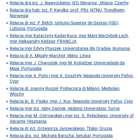
Relacja dra inż. J. Nawrockiego, IEG Slevarna, Jihlava, Czechy
Relacja dra hab. inż. P. Kwolka, prof. PRz, NTNU, Trondheim,
Norwegia
Relacja dr inż. P. Bełch, Istitutio Superior de Gestao (ISG),
Lizbona, Portugalia
Relacja mgr Katarzyny Kadaj-Kuca, mgr Marii Warzybok-Lech,
mgr Aleksandry Kędzior, FRANCJA
Relacja mgr Edyty Ptaszek, Universitatea din Oradea, Rumunia
Relacja dr A. Migały-Warchoł, Wilno, Litwa
Relacja mgr J. Chwostek, mgr M. Kołodziej, Universidade da
Maia, Portugalia
Relacja mgr A. Pizło i mgr A. Gosztyły, Neapolis University Pafos,
Cypr
Relacja dr Joanny Ruszel, Politecnica di Milano, Mediolan,
Włochy
Relacja lic. B. Paśko, mgr J. Kuc, Neapolis University Pafos, Cypr
Relacja mgr inż. Aliny Ogórek, Akdeniz Universitesi, Turcja
Relacja mgr M. Ostrowskiej i mgr inż. G. Rybickiego, University of
Alicante, Hiszpania
Relacja dr inż. Grzegorza Janowskiego, Tbilisi, Gruzja
Relacja dra. inż. Michała Batscha, Setubal, Portugalia