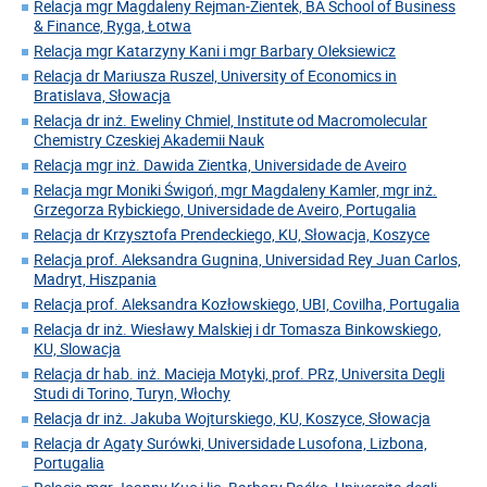
Relacja mgr Magdaleny Rejman-Zientek, BA School of Business
& Finance, Ryga, Łotwa
Relacja mgr Katarzyny Kani i mgr Barbary Oleksiewicz
Relacja dr Mariusza Ruszel, University of Economics in
Bratislava, Słowacja
Relacja dr inż. Eweliny Chmiel, Institute od Macromolecular
Chemistry Czeskiej Akademii Nauk
Relacja mgr inż. Dawida Zientka, Universidade de Aveiro
Relacja mgr Moniki Świgoń, mgr Magdaleny Kamler, mgr inż.
Grzegorza Rybickiego, Universidade de Aveiro, Portugalia
Relacja dr Krzysztofa Prendeckiego, KU, Słowacja, Koszyce
Relacja prof. Aleksandra Gugnina, Universidad Rey Juan Carlos,
Madryt, Hiszpania
Relacja prof. Aleksandra Kozłowskiego, UBI, Covilha, Portugalia
Relacja dr inż. Wiesławy Malskiej i dr Tomasza Binkowskiego,
KU, Slowacja
Relacja dr hab. inż. Macieja Motyki, prof. PRz, Universita Degli
Studi di Torino, Turyn, Włochy
Relacja dr inż. Jakuba Wojturskiego, KU, Koszyce, Słowacja
Relacja dr Agaty Surówki, Universidade Lusofona, Lizbona,
Portugalia