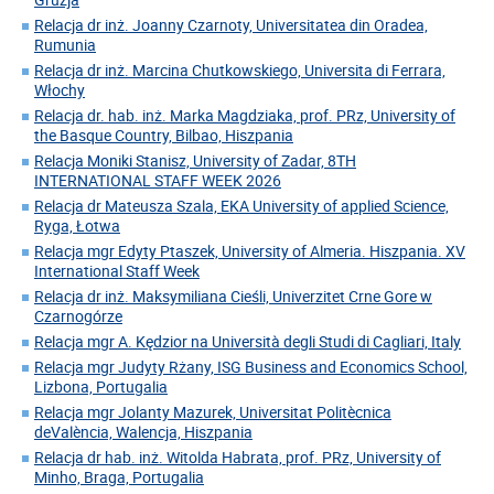
Relacja dr inż. Joanny Czarnoty, Universitatea din Oradea,
Rumunia
Relacja dr inż. Marcina Chutkowskiego, Universita di Ferrara,
Włochy
Relacja dr. hab. inż. Marka Magdziaka, prof. PRz, University of
the Basque Country, Bilbao, Hiszpania
Relacja Moniki Stanisz, University of Zadar, 8TH
INTERNATIONAL STAFF WEEK 2026
Relacja dr Mateusza Szala, EKA University of applied Science,
Ryga, Łotwa
Relacja mgr Edyty Ptaszek, University of Almeria. Hiszpania. XV
International Staff Week
Relacja dr inż. Maksymiliana Cieśli, Univerzitet Crne Gore w
Czarnogórze
Relacja mgr A. Kędzior na Università degli Studi di Cagliari, Italy
Relacja mgr Judyty Rżany, ISG Business and Economics School,
Lizbona, Portugalia
Relacja mgr Jolanty Mazurek, Universitat Politècnica
deValència, Walencja, Hiszpania
Relacja dr hab. inż. Witolda Habrata, prof. PRz, University of
Minho, Braga, Portugalia