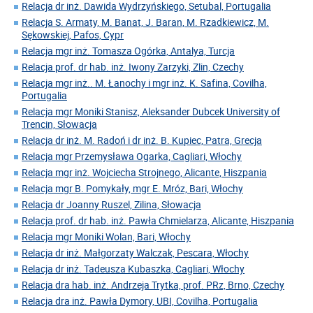
Relacja dr inż. Dawida Wydrzyńskiego, Setubal, Portugalia
Relacja S. Armaty, M. Banat, J. Baran, M. Rzadkiewicz, M.
Sękowskiej, Pafos, Cypr
Relacja mgr inż. Tomasza Ogórka, Antalya, Turcja
Relacja prof. dr hab. inż. Iwony Zarzyki, Zlin, Czechy
Relacja mgr inż.. M. Łanochy i mgr inż. K. Safina, Covilha,
Portugalia
Relacja mgr Moniki Stanisz, Aleksander Dubcek University of
Trencin, Słowacja
Relacja dr inż. M. Radoń i dr inż. B. Kupiec, Patra, Grecja
Relacja mgr Przemysława Ogarka, Cagliari, Włochy
Relacja mgr inż. Wojciecha Strojnego, Alicante, Hiszpania
Relacja mgr B. Pomykały, mgr E. Mróz, Bari, Włochy
Relacja dr Joanny Ruszel, Zilina, Słowacja
Relacja prof. dr hab. inż. Pawła Chmielarza, Alicante, Hiszpania
Relacja mgr Moniki Wolan, Bari, Włochy
Relacja dr inż. Małgorzaty Walczak, Pescara, Włochy
Relacja dr inż. Tadeusza Kubaszka, Cagliari, Włochy
Relacja dra hab. inż. Andrzeja Trytka, prof. PRz, Brno, Czechy
Relacja dra inż. Pawła Dymory, UBI, Covilha, Portugalia