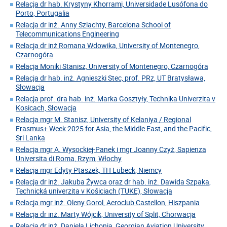
Relacja dr hab. Krystyny Khorrami, Universidade Lusófona do
Porto, Portugalia
Relacja dr inż. Anny Szlachty, Barcelona School of
Telecommunications Engineering
Relacja dr inż Romana Wdowika, University of Montenegro,
Czarnogóra
Relacja Moniki Stanisz, University of Montenegro, Czarnogóra
Relacja dr hab. inż. Agnieszki Stec, prof. PRz, UT Bratysława,
Słowacja
Relacja prof. dra hab. inż. Marka Gosztyły, Technika Univerzita v
Kosicach, Słowacja
Relacja mgr M. Stanisz, University of Kelaniya / Regional
Erasmus+ Week 2025 for Asia, the Middle East, and the Pacific,
Sri Lanka
Relacja mgr A. Wysockiej-Panek i mgr Joanny Czyż, Sapienza
Universita di Roma, Rzym, Włochy
Relacja mgr Edyty Ptaszek, TH Lübeck, Niemcy
Relacja dr inż. Jakuba Żywca oraz dr hab. inż. Dawida Szpaka,
Technická univerzita v Košiciach (TUKE), Słowacja
Relacja mgr inż. Oleny Gorol, Aeroclub Castellon, Hiszpania
Relacja dr inż. Marty Wójcik, University of Split, Chorwacja
Relacja dr inż. Daniela Lichonia, Georgian Aviation University,