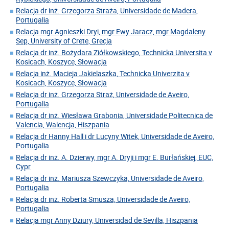
Relacja dr inż. Grzegorza Straża, Universidade de Madera,
Portugalia
Relacja mgr Agnieszki Dryi, mgr Ewy Jaracz, mgr Magdaleny
Sep, University of Crete, Grecja
Relacja dr inż. Bożydara Ziółkowskiego, Technicka Universita v
Kosicach, Koszyce, Słowacja
Relacja inż. Macieja Jakielaszka, Technicka Univerzita v
Kosicach, Koszyce, Słowacja
Relacja dr inż. Grzegorza Straż, Universidade de Aveiro,
Portugalia
Relacja dr inż. Wiesława Grabonia, Universidade Politecnica de
Valencia, Walencja, Hiszpania
Relacja dr Hanny Hall i dr Lucyny Witek, Universidade de Aveiro,
Portugalia
Relacja dr inż. A. Dzierwy, mgr A. Dryji i mgr E. Burłańskiej, EUC,
Cypr
Relacja dr inż. Mariusza Szewczyka, Universidade de Aveiro,
Portugalia
Relacja dr inż. Roberta Smusza, Universidade de Aveiro,
Portugalia
Relacja mgr Anny Dziury, Universidad de Sevilla, Hiszpania