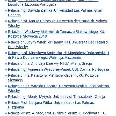
Lusofona, Lizbona, Portugalia
Relacja mgr Dawida Zientka, Universidad Las Palmas, Gran
Canaria
Relacja prof. Marka Potoczka, Universita degli studi di Padova,
Włochy
Relacja dr Wiesławy Malskiej i dr Tomasza Binkowskiego, KU,
Koszyce, Słowacja 2018
Relacja dr Lucyny Witek i dr Hanny Hall, Universita Degli studi di
Bari, Włochy
Relacja prof. Mirosława Śmieszka, dr Magdaleny Dobrzańskiej i
dr Pawla Dobrzańskiego, Walencja, Hiszpania
Relacja dr inż. Andrzeja Dzierwy, NTUA, Ateny, Grecja
Relacja mgr Agnieszki Wysockiej-Panek, UBI, Coviha, Portugalia
Relacja dr inż. Katarzyny Pietruchy-Urbanik, KU, Koszyce,
Słowacja
Relacja dr inż. Witolda Habrata, Universita Degli studi di Salerno,
Włochy
Relacja mgr Moniki Mytych, University of Thessaloniki, Grecja
Relacja Prof. Lucjana Witka, Universidade Las Palmas,
Hiszpania
Relacja, dr inż. A. Stec, prof. D. Słysia, dr inz. K. Pochwata, TU,