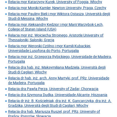
Relacja mgr Katarzyny Kurek, University of Foggia, Włochy
Relacja mgr Moniki Kamler, Newton University, Praga, Czechy
Relacja mgr Pauliny Bieli i mgr Wiktora Ostasza, Università degli
Studi di Messina, Włochy
Relacja mgr Aleksandry Kędzior i mgr Marii Warzybok-Lech,
College of Staten Island (USA)
Relacja mgr inż. Wojciecha Strojnego, Aristotle University of
Thessaloniki, Saloniki, Grecja
Relacja mgr Weroniki Czółno i mgr Kamili Kubackiej,
Universidade Lusofona do Porto, Portugalia
Relacja mgr inż. Grzegorza Rybickiego, Universidade de Madeira,
Portugalia
Relacja dra hab. inż. Maksymiliana Mądziela, Università degli
Studi di Cagliari, Włochy
Relacja dr hab. inż. arch. Anny Martyki, prof. PRz, Universidade
de Madeira, Portugalia
Relacja dra Pawła Perza, University of Zadar, Chorwacja
Relacja dra Szymona Dudka, Universidade Alicante, Hiszpania
Relacja dr inż. B. Kościelniak, dra inż. K. Gancarczyka, dra inż. A.
Gradzika, Università degli Studi di Cagliari, Włochy
Relacja dra hab. Mariusza Ruszel, prof. PRz, University of
Prešov, Preszów, Słowacja