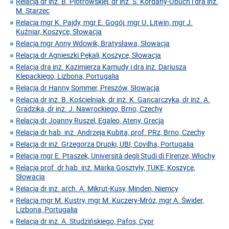
Relacja dr inż. B. Piotrowskiej, dr inż. S. Kordany-Obuch i dra inż.
M. Starzec
Relacja mgr K. Pajdy, mgr E. Gogój, mgr U. Litwin, mgr J.
Kuźniar, Koszyce, Słowacja
Relacja mgr Anny Wdowik, Bratysława, Słowacja
Relacja dr Agnieszki Pękali, Koszyce, Słowacja
Relacja dra inż. Kazimierza Kamudy i dra inż. Dariusza
Klepackiego, Lizbona, Portugalia
Relacja dr Hanny Sommer, Preszów, Słowacja
Relacja dr inż. B. Kościelniak, dr inż. K. Gancarczyka, dr inż. A.
Gradzika, dr inż. J. Nawrockiego, Brno, Czechy
Relacja dr Joanny Ruszel, Egaleo, Ateny, Grecja
Relacja dr hab. inż. Andrzeja Kubita, prof. PRz, Brno, Czechy
Relacja dr inż. Grzegorza Drupki, UBI, Covilha, Portugalia
Relacja mgr E. Ptaszek, Università degli Studi di Firenze, Włochy
Relacja prof. dr hab. inż. Marka Gosztyły, TUKE, Koszyce,
Słowacja
Relacja dr inż. arch. A. Mikrut-Kusy, Minden, Niemcy
Relacja mgr M. Kustry, mgr M. Kuczery-Mróz, mgr A. Świder,
Lizbona, Portugalia
Relacja dr inż. A. Studzińskiego, Pafos, Cypr