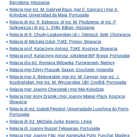
Barcelona, Hiszpania
Relacja mgr inż. M. Gabryel-Raus, mgr E. Gancarz i mgr A.
Kołodziej, Universidad da Maia, Portugalia
Relacja dr inż. R. Babiarza, dr inż. M. Płodzienia, dr inż. P.
Sułkowicza i dr inż. Ł. Żyłki, Bilbao, Hiszpania
Relacja dr K. Chudy-Laskowskiej i dr I. Oleniuch, Split, Chorwacja
Relacja dr Michała Gduli, TUKE, Presov, Słowacja
Relacja prof. Katarzyny Antosz, TUKE, Koszyce, Słowacja
Relacja prof. Katarzyny Antosz, szkolenie BIP, Braga, Portugalia
Relacja dra inż. Romana Wdowika, Furtwangen, Niemcy
Relacja mgr Edyty Ptaszek, Saxion, Enschede, Holandia
Relacja mgr A. Binkowskiej, mgr inż. M. Cwynar, mgr inż. J.
Kozdrańskiej, mgr inż. M. Wyczarskiej, UBI, Covilhã, Portugalia
Relacja mgr Joanny Chwostek i mgr Mai Kołodziej
Relacja mgr Anny Drążek i mgr Joanny Makar-Płazy, Koszyce,
Słowacja
Relacja dr inż. Izabeli Piegdoń, Universidade Lusofona do Porto,
Portugalia
Relacja dr inż. Michała Jurka, Kowno, Litwa
Relacja dr Joanny Ruszel, Felguerias, Portugalia
Relacja mgr Joanny Filip, mgr Agnieszka Pizło, Funchal, Madera