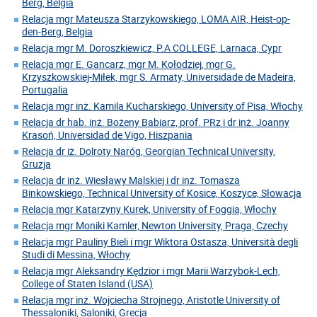
Berg, Belgia
Relacja mgr Mateusza Starzykowskiego, LOMA AIR, Heist-op-
den-Berg, Belgia
Relacja mgr M. Doroszkiewicz, P.A COLLEGE, Larnaca, Cypr
Relacja mgr E. Gancarz, mgr M. Kołodziej, mgr G.
Krzyszkowskiej-Miłek, mgr S. Armaty, Universidade de Madeira,
Portugalia
Relacja mgr inż. Kamila Kucharskiego, University of Pisa, Włochy
Relacja dr hab. inż. Bożeny Babiarz, prof. PRz i dr inż. Joanny
Krasoń, Universidad de Vigo, Hiszpania
Relacja dr iż. Dolroty Naróg, Georgian Technical University,
Gruzja
Relacja dr inż. Wiesławy Malskiej i dr inż. Tomasza
Binkowskiego, Technical University of Kosice, Koszyce, Słowacja
Relacja mgr Katarzyny Kurek, University of Foggia, Włochy
Relacja mgr Moniki Kamler, Newton University, Praga, Czechy
Relacja mgr Pauliny Bieli i mgr Wiktora Ostasza, Università degli
Studi di Messina, Włochy
Relacja mgr Aleksandry Kędzior i mgr Marii Warzybok-Lech,
College of Staten Island (USA)
Relacja mgr inż. Wojciecha Strojnego, Aristotle University of
Thessaloniki, Saloniki, Grecja