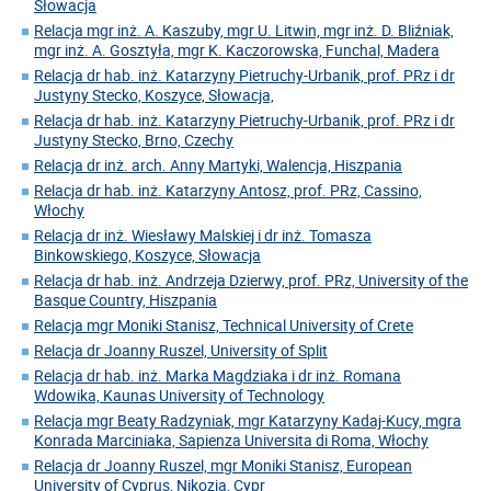
Słowacja
Relacja mgr inż. A. Kaszuby, mgr U. Litwin, mgr inż. D. Bliźniak,
mgr inż. A. Gosztyła, mgr K. Kaczorowska, Funchal, Madera
Relacja dr hab. inż. Katarzyny Pietruchy-Urbanik, prof. PRz i dr
Justyny Stecko, Koszyce, Słowacja,
Relacja dr hab. inż. Katarzyny Pietruchy-Urbanik, prof. PRz i dr
Justyny Stecko, Brno, Czechy
Relacja dr inż. arch. Anny Martyki, Walencja, Hiszpania
Relacja dr hab. inż. Katarzyny Antosz, prof. PRz, Cassino,
Włochy
Relacja dr inż. Wiesławy Malskiej i dr inż. Tomasza
Binkowskiego, Koszyce, Słowacja
Relacja dr hab. inż. Andrzeja Dzierwy, prof. PRz, University of the
Basque Country, Hiszpania
Relacja mgr Moniki Stanisz, Technical University of Crete
Relacja dr Joanny Ruszel, University of Split
Relacja dr hab. inż. Marka Magdziaka i dr inż. Romana
Wdowika, Kaunas University of Technology
Relacja mgr Beaty Radzyniak, mgr Katarzyny Kadaj-Kucy, mgra
Konrada Marciniaka, Sapienza Universita di Roma, Włochy
Relacja dr Joanny Ruszel, mgr Moniki Stanisz, European
University of Cyprus, Nikozja, Cypr