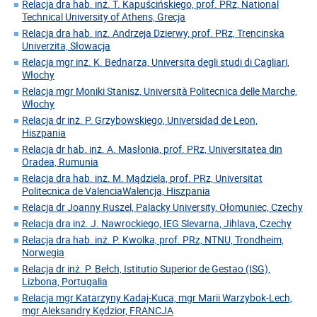
Relacja dra hab. inż. T. Kapuścińskiego, prof. PRz, National
Technical University of Athens, Grecja
Relacja dra hab. inż. Andrzeja Dzierwy, prof. PRz, Trencinska
Univerzita, Słowacja
Relacja mgr inż. K. Bednarza, Universita degli studi di Cagliari,
Włochy
Relacja mgr Moniki Stanisz, Università Politecnica delle Marche,
Włochy
Relacja dr inż. P. Grzybowskiego, Universidad de Leon,
Hiszpania
Relacja dr hab. inż. A. Masłonia, prof. PRz, Universitatea din
Oradea, Rumunia
Relacja dra hab. inż. M. Mądziela, prof. PRz, Universitat
Politecnica de ValenciaWalencja, Hiszpania
Relacja dr Joanny Ruszel, Palacky University, Ołomuniec, Czechy
Relacja dra inż. J. Nawrockiego, IEG Slevarna, Jihlava, Czechy
Relacja dra hab. inż. P. Kwolka, prof. PRz, NTNU, Trondheim,
Norwegia
Relacja dr inż. P. Bełch, Istitutio Superior de Gestao (ISG),
Lizbona, Portugalia
Relacja mgr Katarzyny Kadaj-Kuca, mgr Marii Warzybok-Lech,
mgr Aleksandry Kędzior, FRANCJA