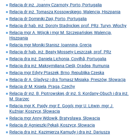
Relacja dr inż. Joanny Czarnoty, Porto, Portugalia
Relacja dr inż. Tomasza Kossowskiego, Walencja, Hiszpania
Relacja dr Dominiki Ziaji, Porto, Portugalia
Relacja dr hab. inż. Doroty Stadnickiej, prof. PRz, Turyn, Włochy
Relacja mgr A. Wójcik i mgr M. Szczepańskiej, Walencja,
Hiszpania
Relacja mgr Moniki Stanisz, Ioannina, Grecja
Relacja dr hab. inż. Beaty Mossety-Leszczak, prof. PRz
Relacja dra inż. Daniela Lichonia, Covilhã, Portugalia
Relacja dra inż. Maksymiliana Cieśli, Oradea, Rumunia
Relacja mgr Edyty Ptaszek, Brno, Republika Czeska
Relacja dr A. Gładysz i dra Tomasz Misiaka, Preszów, Słowacja
Relacja dr M. Kisiela, Praga, Czechy
Relacja dr inż. B. Piotrowskiej, dr inż. S. Kordany-Obuch i dra inż.
M. Starzec
Relacja mgr K. Pajdy, mgr E. Gogój, mgr U. Litwin, mgr J.
Kuźniar, Koszyce, Słowacja
Relacja mgr Anny Wdowik, Bratysława, Słowacja
Relacja dr Agnieszki Pękali, Koszyce, Słowacja
Relacja dra inż. Kazimierza Kamudy i dra inż. Dariusza