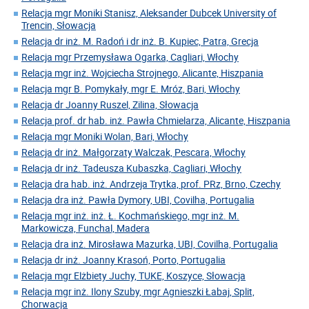
Relacja mgr Moniki Stanisz, Aleksander Dubcek University of
Trencin, Słowacja
Relacja dr inż. M. Radoń i dr inż. B. Kupiec, Patra, Grecja
Relacja mgr Przemysława Ogarka, Cagliari, Włochy
Relacja mgr inż. Wojciecha Strojnego, Alicante, Hiszpania
Relacja mgr B. Pomykały, mgr E. Mróz, Bari, Włochy
Relacja dr Joanny Ruszel, Zilina, Słowacja
Relacja prof. dr hab. inż. Pawła Chmielarza, Alicante, Hiszpania
Relacja mgr Moniki Wolan, Bari, Włochy
Relacja dr inż. Małgorzaty Walczak, Pescara, Włochy
Relacja dr inż. Tadeusza Kubaszka, Cagliari, Włochy
Relacja dra hab. inż. Andrzeja Trytka, prof. PRz, Brno, Czechy
Relacja dra inż. Pawła Dymory, UBI, Covilha, Portugalia
Relacja mgr inż. inż. Ł. Kochmańskiego, mgr inż. M.
Markowicza, Funchal, Madera
Relacja dra inż. Mirosława Mazurka, UBI, Covilha, Portugalia
Relacja dr inż. Joanny Krasoń, Porto, Portugalia
Relacja mgr Elżbiety Juchy, TUKE, Koszyce, Słowacja
Relacja mgr inż. Ilony Szuby, mgr Agnieszki Łabaj, Split,
Chorwacja