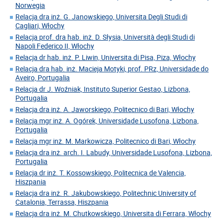
Norwegia
Relacja dra inż. G. Janowskiego, Universita Degli Studi di
Cagliari, Włochy
Relacja prof. dra hab. inż. D. Słysia, Università degli Studi di
Napoli Federico II, Włochy
Relacja dr hab. inż. P. Liwin, Universita di Pisa, Piza, Włochy
Relacja dra hab. inż. Macieja Motyki, prof. PRz, Universidade do
Aveiro, Portugalia
Relacja dr J. Woźniak, Instituto Superior Gestao, Lizbona,
Portugalia
Relacja dra inż. A. Jaworskiego, Politecnico di Bari, Włochy
Relacja mgr inż. A. Ogórek, Universidade Lusofona, Lizbona,
Portugalia
Relacja mgr inż. M. Markowicza, Politecnico di Bari, Włochy
Relacja dra inż. arch. I. Labudy, Universidade Lusofona, Lizbona,
Portugalia
Relacja dr inż. T. Kossowskiego, Politecnica de Valencia,
Hiszpania
Relacja dra inż. R. Jakubowskiego, Politechnic University of
Catalonia, Terrassa, Hiszpania
Relacja dra inż. M. Chutkowskiego, Universita di Ferrara, Włochy