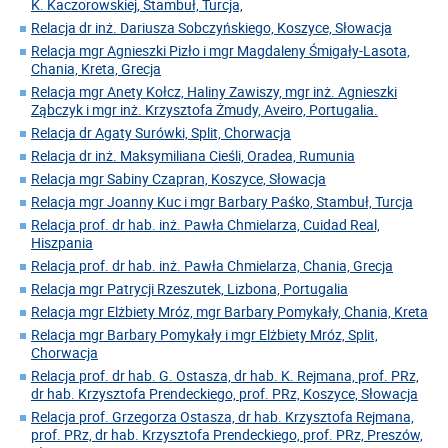
K. Kaczorowskiej, Stambuł, Turcja,
Relacja dr inż. Dariusza Sobczyńskiego, Koszyce, Słowacja
Relacja mgr Agnieszki Pizło i mgr Magdaleny Śmigały-Lasota,
Chania, Kreta, Grecja
Relacja mgr Anety Kołcz, Haliny Zawiszy, mgr inż. Agnieszki
Ząbczyk i mgr inż. Krzysztofa Żmudy, Aveiro, Portugalia.
Relacja dr Agaty Surówki, Split, Chorwacja
Relacja dr inż. Maksymiliana Cieśli, Oradea, Rumunia
Relacja mgr Sabiny Czapran, Koszyce, Słowacja
Relacja mgr Joanny Kuc i mgr Barbary Paśko, Stambuł, Turcja
Relacja prof. dr hab. inż. Pawła Chmielarza, Cuidad Real,
Hiszpania
Relacja prof. dr hab. inż. Pawła Chmielarza, Chania, Grecja
Relacja mgr Patrycji Rzeszutek, Lizbona, Portugalia
Relacja mgr Elżbiety Mróz, mgr Barbary Pomykały, Chania, Kreta
Relacja mgr Barbary Pomykały i mgr Elżbiety Mróz, Split,
Chorwacja
Relacja prof. dr hab. G. Ostasza, dr hab. K. Rejmana, prof. PRz,
dr hab. Krzysztofa Prendeckiego, prof. PRz, Koszyce, Słowacja
Relacja prof. Grzegorza Ostasza, dr hab. Krzysztofa Rejmana,
prof. PRz, dr hab. Krzysztofa Prendeckiego, prof. PRz, Preszów,