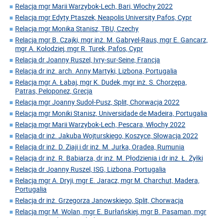
Relacja mgr Marii Warzybok-Lech, Bari, Włochy 2022
Relacja mgr Edyty Ptaszek, Neapolis University Pafos, Cypr
Relacja mgr Monika Stanisz, TBU, Czechy
Relacja mgr B. Czajki, mgr inż. M. Gabryel-Raus, mgr E. Gancarz,
mgr A. Kołodziej, mgr R. Turek, Pafos, Cypr
Relacja dr Joanny Ruszel, Ivry-sur-Seine, Francja
Relacja dr inż. arch. Anny Martyki, Lizbona, Portugalia
Relacja mgr A. Łabaj, mgr K. Dudek, mgr inż. S. Chorzępa,
Patras, Peloponez, Grecja
Relacja mgr Joanny Sudoł-Pusz, Split, Chorwacja 2022
Relacja mgr Moniki Stanisz, Universidade de Madeira, Portugalia
Relacja mgr Marii Warzybok-Lech, Pescara, Włochy 2022
Relacja dr inż. Jakuba Wojturskiego, Koszyce, Słowacja 2022
Relacja dr inż. D. Ziaji i dr inż. M. Jurka, Oradea, Rumunia
Relacja dr inż. R. Babiarza, dr inż. M. Płodzienia i dr inż. Ł. Żyłki
Relacja dr Joanny Ruszel, ISG, Lizbona, Portugalia
Relacja mgr A. Dryji, mgr E. Jaracz, mgr M. Charchut, Madera,
Portugalia
Relacja dr inż. Grzegorza Janowskiego, Split, Chorwacja
Relacja mgr M. Wolan, mgr E. Burłańskiej, mgr B. Pasaman, mgr