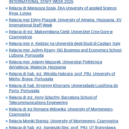
INTERNATIONAL STAFF WEEK 2026
Relacja dr Mateusza Szala, EKA University of applied Science,
Ryga, Łotwa
Relacja mgr Edyty Ptaszek, University of Almeria. Hiszpania. XV
International Staff Week
Relacja dr inż. Maksymiliana Cieśli, Univerzitet Crne Gore w
Czarnogórze
Relacja mgr A. Kędzior na Università degli Studi di Cagliari, Italy
Relacja mgr Judyty Rżany, ISG Business and Economics School,
Lizbona, Portugalia
Relacja mgr Jolanty Mazurek, Universitat Politècnica
deValència, Walencja, Hiszpania
Relacja dr hab. inż. Witolda Habrata, prof. PRz, University of
Minho, Braga, Portugalia
Relacja dr hab. Krystyny Khorrami, Universidade Lusófona do
Porto, Portugalia
Relacja dr inż. Anny Szlachty, Barcelona School of
Telecommunications Engineering
Relacja dr inż Romana Wdowika, University of Montenegro,
Czarnogóra
Relacja Moniki Stanisz, University of Montenegro, Czarnogóra
Relacja dr hab. inż. Agnieszki Stec, prof. PRz, UT Bratysława,