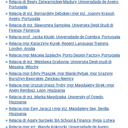
Relacja dr Beaty Zatwarnickiej-Madury, Universidade de Aveiro,
Portugalia
Relacja dr inż. Bernardety Dębskiej i mgr inż. Joanny Krasoń,
Aveiro, Portugalia
Relacja dr inż. Slawomira Samoleja, Universita Degli Studi di
Firenze, Florencja
Relacja prof. Jacka Kluski, Universidade de Coimbra, Portugalia
Relacja mgr Katarzyny Kurek, Regent Language Training,
Londyn, Anglia
Relacja mgr Macieja Szalachy, Porto Design Factory, Portugalia
Relacja dr inż. Wiesława Grabonia, Universita Degli studi di
Messina, Włochy
Relacja mgr Edyty Ptaszek, mgr Blanki Rybak, mgr Grażyny
Bursztyn-Bajorskiej, Zwickau Niemcy
Relacja mgr Urszuli Urjasz-Tryby, mgr Magdaleny Stręk i mgr
Anety Rembisz, Leon, Hiszpania
Relacja dr inż. Marka Magdziaka, University of Oviedo,
Hiszpania
Relacja mgr Ewy Jaracz i mgr inż. Magdaleny Sęp, Sevilla,
Hiszpania
Relacja dr Agaty Surówki, BA School & Finance, Ryga, Łotwa
Relacja mgr inż. Wandy Kokoszki, Universidade de Aveiro,