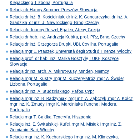
Klepackiego, Lizbona, Portugalia
Relacja dr Hanny Sommer, Preszów, Słowacja
Relacja dr inż. B. Kościelniak, dr inż. K. Gancarczyka, dr inż. A.
Gradzika, dr inż. J. Nawrockiego, Brno, Czechy
Relacja dr Joanny Ruszel, Egaleo, Ateny, Grecja
Relacja dr hab. inż. Andrzeja Kubita, prof. PRz, Brno, Czechy
Relacja dr inż. Grzegorza Drupki, UBI, Covilha, Portugalia
Relacja mgr E. Ptaszek, Università degli Studi di Firenze, Włochy
Relacja prof. dr hab. inż. Marka Gosztyły, TUKE, Koszyce,
Słowacja
Relacja dr inż. arch. A. Mikrut-Kusy, Minden, Niemcy
Relacja mgr M. Kustry, mgr M. Kuczery-Mróz, mgr A. Świder,
Lizbona, Portugalia
Relacja dr inż. A. Studzińskiego, Pafos, Cypr
Relacja mgr inż. B. Radzyniak, mgr inż. A. Ząbczyk, mgr A. Kołcz,
mgr inż. K. Żmudy i mgr K. Marciniaka Funchal, Madera,
Portugalia
Relacja mgr T. Gajdka, Teneryfa, Hiszpania
Relacja inż. E. Świtalskiej- Kufel, mgr M. Misiak i mgr inż. Z.
Ziemianin, Bari, Włochy
Relacja mgr inż. K. Kucharskiego i mgr inż. M. Klimczyka,