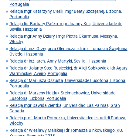
Portugalia
Relacja mgr Katarzyny Cieśli i mgr Beaty Szczęsnej, Lizbona,
Portugalia
Relacja lic. Barbary Paśko, mgr Joanny Kuc, Universidade de
Sevilla, Hiszpania
Relacja mgr Anny Dziury i mgr Piotra Okarmusa, Messyna,
Włochy
Relacja dr inż. Grzegorza Oleniacza i dr inż. Tomasza Świętonia,
Oviedo, Hiszpania
Relacja dr inż. arch. Anny Martyki, Sevilla, Hiszpania
Relacja dr Jolanty Stec-Rusieckiej, dr Alicji Sobkowiak i dr Agaty
Warmińskiej, Aveiro, Portugalia
Relacja dr Mariusza Oszusta, Universidade Lusofona, Lizbona,
Portugalia
Relacja dr Marzeny Hajduk-Stelmachowicz, Universidade
Lusofona, Lizbona, Portugalia
Relacja mgr Dawida Zientka, Universidad Las Palmas, Gran
Canaria
Relacja prof. Marka Potoczka, Universita degli studi di Padova,
Włochy
Relacja dr Wiesławy Malskiej i dr Tomasza Binkowskiego, KU,
Koszyce, Słowacja 2018