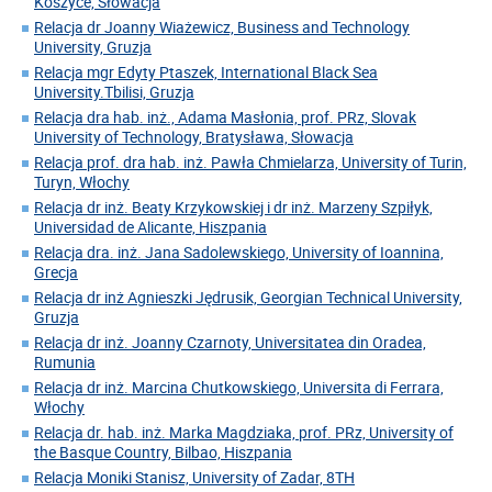
Koszyce, Słowacja
Relacja dr Joanny Wiażewicz, Business and Technology
University, Gruzja
Relacja mgr Edyty Ptaszek, International Black Sea
University.Tbilisi, Gruzja
Relacja dra hab. inż., Adama Masłonia, prof. PRz, Slovak
University of Technology, Bratysława, Słowacja
Relacja prof. dra hab. inż. Pawła Chmielarza, University of Turin,
Turyn, Włochy
Relacja dr inż. Beaty Krzykowskiej i dr inż. Marzeny Szpiłyk,
Universidad de Alicante, Hiszpania
Relacja dra. inż. Jana Sadolewskiego, University of Ioannina,
Grecja
Relacja dr inż Agnieszki Jędrusik, Georgian Technical University,
Gruzja
Relacja dr inż. Joanny Czarnoty, Universitatea din Oradea,
Rumunia
Relacja dr inż. Marcina Chutkowskiego, Universita di Ferrara,
Włochy
Relacja dr. hab. inż. Marka Magdziaka, prof. PRz, University of
the Basque Country, Bilbao, Hiszpania
Relacja Moniki Stanisz, University of Zadar, 8TH