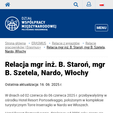
Zaloguj
Wyszukaj
MENU
Strona główna
ERASMUS
Relacje z wyjazdów
Relacje
pracowników | Erasmus+
Relacja mgr inż. B. Staroń, mgr B. Szetela,
Nardo, Włochy
Relacja mgr inż. B. Staroń, mgr
B. Szetela, Nardo, Włochy
Ostatnia aktualizacja: 16. 06. 2025 r.
W dniach od 02 czerwca do 06 czerwca 2025 r. przebywałyśmy w
ośrodku Hotel Resort Portoselvaggio, położonym w kompleksie
turystycznym Torre Inserraglio w Nardo we Włoszech.