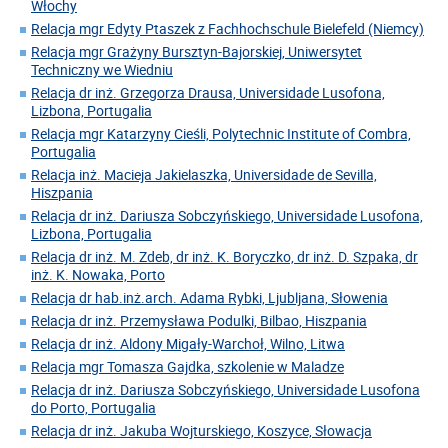
Włochy
Relacja mgr Edyty Ptaszek z Fachhochschule Bielefeld (Niemcy)
Relacja mgr Grażyny Bursztyn-Bajorskiej, Uniwersytet
Techniczny we Wiedniu
Relacja dr inż. Grzegorza Drausa, Universidade Lusofona,
Lizbona, Portugalia
Relacja mgr Katarzyny Cieśli, Polytechnic Institute of Combra,
Portugalia
Relacja inż. Macieja Jakielaszka, Universidade de Sevilla,
Hiszpania
Relacja dr inż. Dariusza Sobczyńskiego, Universidade Lusofona,
Lizbona, Portugalia
Relacja dr inż. M. Zdeb, dr inż. K. Boryczko, dr inż. D. Szpaka, dr
inż. K. Nowaka, Porto
Relacja dr hab.inż.arch. Adama Rybki, Ljubljana, Słowenia
Relacja dr inż. Przemysława Podulki, Bilbao, Hiszpania
Relacja dr inż. Aldony Migały-Warchoł, Wilno, Litwa
Relacja mgr Tomasza Gajdka, szkolenie w Maladze
Relacja dr inż. Dariusza Sobczyńskiego, Universidade Lusofona
do Porto, Portugalia
Relacja dr inż. Jakuba Wojturskiego, Koszyce, Słowacja