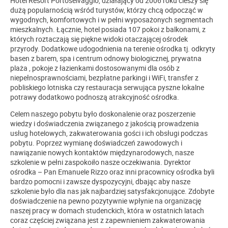
Hotel Resort Portoselvaggio, działający od 2006 roku cieszy się
dużą popularnością wśród turystów, którzy chcą odpocząć w
wygodnych, komfortowych i w pełni wyposażonych segmentach
mieszkalnych. Łącznie, hotel posiada 107 pokoi z balkonami, z
których roztaczają się piękne widoki otaczającej ośrodek
przyrody. Dodatkowe udogodnienia na terenie ośrodka tj. odkryty
basen z barem, spa i centrum odnowy biologicznej, prywatna
plaża , pokoje z łazienkami dostosowanymi dla osób z
niepełnosprawnościami, bezpłatne parkingi i WiFi, transfer z
pobliskiego lotniska czy restauracja serwująca pyszne lokalne
potrawy dodatkowo podnoszą atrakcyjność ośrodka.
Celem naszego pobytu było doskonalenie oraz poszerzenie
wiedzy i doświadczenia związanego z jakością prowadzenia
usług hotelowych, zakwaterowania gości i ich obsługi podczas
pobytu. Poprzez wymianę doświadczeń zawodowych i
nawiązanie nowych kontaktów międzynarodowych, nasze
szkolenie w pełni zaspokoiło nasze oczekiwania. Dyrektor
ośrodka – Pan Emanuele Rizzo oraz inni pracownicy ośrodka byli
bardzo pomocni i zawsze dyspozycyjni, dbając aby nasze
szkolenie było dla nas jak najbardziej satysfakcjonujące. Zdobyte
doświadczenie na pewno pozytywnie wpłynie na organizację
naszej pracy w domach studenckich, która w ostatnich latach
coraz częściej związana jest z zapewnieniem zakwaterowania