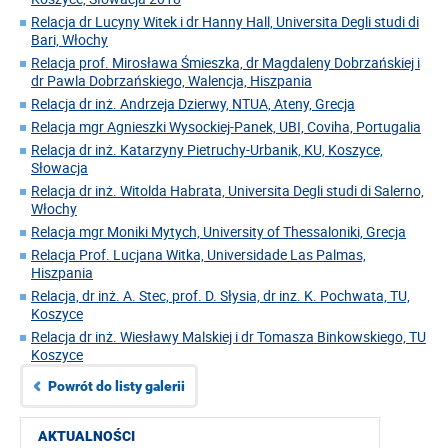
Relacja dr Lucyny Witek i dr Hanny Hall, Universita Degli studi di
Bari, Włochy
Relacja prof. Mirosława Śmieszka, dr Magdaleny Dobrzańskiej i
dr Pawla Dobrzańskiego, Walencja, Hiszpania
Relacja dr inż. Andrzeja Dzierwy, NTUA, Ateny, Grecja
Relacja mgr Agnieszki Wysockiej-Panek, UBI, Coviha, Portugalia
Relacja dr inż. Katarzyny Pietruchy-Urbanik, KU, Koszyce,
Słowacja
Relacja dr inż. Witolda Habrata, Universita Degli studi di Salerno,
Włochy
Relacja mgr Moniki Mytych, University of Thessaloniki, Grecja
Relacja Prof. Lucjana Witka, Universidade Las Palmas,
Hiszpania
Relacja, dr inż. A. Stec, prof. D. Słysia, dr inz. K. Pochwata, TU,
Koszyce
Relacja dr inż. Wiesławy Malskiej i dr Tomasza Binkowskiego, TU
Koszyce
Powrót do listy galerii
AKTUALNOŚCI