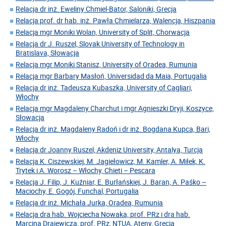
Relacja dr inż. Eweliny Chmiel-Bator, Saloniki, Grecja
Relacja prof. dr hab. inż. Pawła Chmielarza, Walencja, Hiszpania
Relacja mgr Moniki Wolan, University of Split, Chorwacja
Relacja dr J. Ruszel, Slovak University of Technology in
Bratislava, Słowacja
Relacja mgr Moniki Stanisz, University of Oradea, Rumunia
Relacja mgr Barbary Masłoń, Universidad da Maia, Portugalia
Relacja dr inż. Tadeusza Kubaszka, University of Cagliari,
Włochy
Relacja mgr Magdaleny Charchut i mgr Agnieszki Dryji, Koszyce,
Słowacja
Relacja dr inż. Magdaleny Radoń i dr inż. Bogdana Kupca, Bari,
Włochy
Relacja dr Joanny Ruszel, Akdeniz University, Antalya, Turcja
Relacja K. Ciszewskiej, M. Jagiełowicz, M. Kamler, A. Miłek, K.
Trytek i A. Worosz – Włochy, Chieti – Pescara
Relacja J. Filip, J. Kuźniar, E. Burłańskiej, J. Baran, A. Paśko –
Maciochy, E. Gogój, Funchal, Portugalia
Relacja dr inż. Michała Jurka, Oradea, Rumunia
Relacja dra hab. Wojciecha Nowaka, prof. PRz i dra hab.
Marcina Drajewicza, prof. PRz, NTUA, Ateny, Grecja