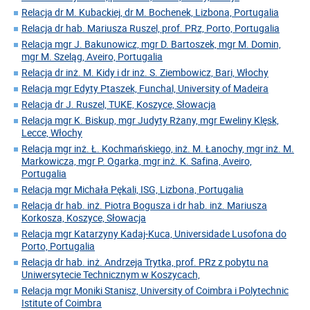
Relacja dr M. Kubackiej, dr M. Bochenek, Lizbona, Portugalia
Relacja dr hab. Mariusza Ruszel, prof. PRz, Porto, Portugalia
Relacja mgr J. Bakunowicz, mgr D. Bartoszek, mgr M. Domin,
mgr M. Szeląg, Aveiro, Portugalia
Relacja dr inż. M. Kidy i dr inż. S. Ziembowicz, Bari, Włochy
Relacja mgr Edyty Ptaszek, Funchal, University of Madeira
Relacja dr J. Ruszel, TUKE, Koszyce, Słowacja
Relacja mgr K. Biskup, mgr Judyty Rżany, mgr Eweliny Klęsk,
Lecce, Włochy
Relacja mgr inż. Ł. Kochmańskiego, inż. M. Łanochy, mgr inż. M.
Markowicza, mgr P. Ogarka, mgr inż. K. Safina, Aveiro,
Portugalia
Relacja mgr Michała Pękali, ISG, Lizbona, Portugalia
Relacja dr hab. inż. Piotra Bogusza i dr hab. inż. Mariusza
Korkosza, Koszyce, Słowacja
Relacja mgr Katarzyny Kadaj-Kuca, Universidade Lusofona do
Porto, Portugalia
Relacja dr hab. inż. Andrzeja Trytka, prof. PRz z pobytu na
Uniwersytecie Technicznym w Koszycach,
Relacja mgr Moniki Stanisz, University of Coimbra i Polytechnic
Istitute of Coimbra