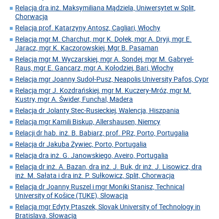
Relacja dra inż. Maksymiliana Mądziela, Uniwersytet w Split,
Chorwacja
Relacja prof. Katarzyny Antosz, Cagliari, Włochy
Relacja mgr M. Charchut, mgr K. Dołek, mgr A. Dryji, mgr E.
Jaracz, mgr K. Kaczorowskiej, Mgr B. Pasaman
Relacja mgr M. Wyczarskiej, mgr A. Sondej, mgr M. Gabryel-
Raus, mgr E. Gancarz, mgr A. Kołodziej, Bari, Włochy
Relacja mgr Joanny Sudoł-Pusz, Neapolis University Pafos, Cypr
Relacja mgr J. Kozdrańskiej, mgr M. Kuczery-Mróz, mgr M.
Kustry, mgr A. Świder, Funchal, Madera
Relacja dr Jolanty Stec-Rusieckiej, Walencja, Hiszpania
Relacja mgr Kamili Biskup, Allershausen, Niemcy
Relacji dr hab. inż. B. Babiarz, prof. PRz, Porto, Portugalia
Relacja dr Jakuba Żywiec, Porto, Portugalia
Relacja dra inż. G. Janowskiego, Aveiro, Portugalia
Relacja dr inż. A. Bazan, dra inż. J. Buk, dr inż. J. Lisowicz, dra
inż. M. Sałata i dra inż. P. Sułkowicz, Split, Chorwacja
Relacja dr Joanny Ruszel i mgr Moniki Stanisz, Technical
University of Košice (TUKE), Słowacja
Relacja mgr Edyty Ptaszek, Slovak University of Technology in
Bratislava, Słowacja