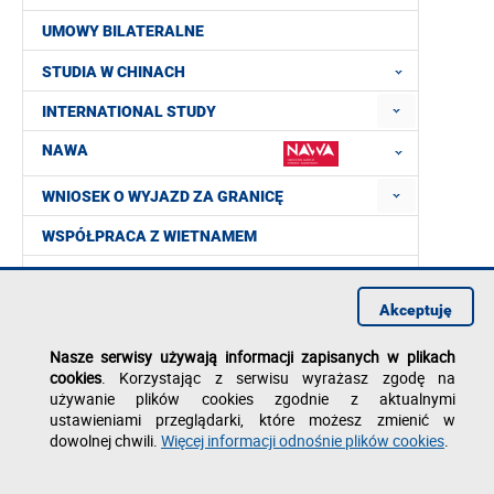
UMOWY BILATERALNE
STUDIA W CHINACH
INTERNATIONAL STUDY
NAWA
WNIOSEK O WYJAZD ZA GRANICĘ
WSPÓŁPRACA Z WIETNAMEM
DOUBLE DEGREE
Akceptuję
FULBRIGHT
Nasze serwisy używają informacji zapisanych w plikach
DOKUMENTY DO POBRANIA
cookies
. Korzystając z serwisu wyrażasz zgodę na
FAQ
używanie plików cookies zgodnie z aktualnymi
ustawieniami przeglądarki, które możesz zmienić w
KONTAKT
dowolnej chwili.
Więcej informacji odnośnie plików cookies
.