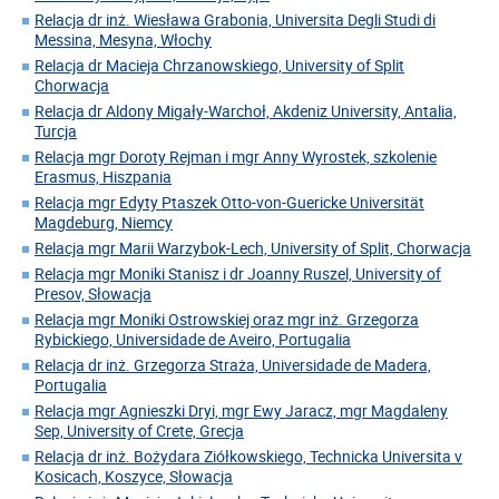
Relacja dr inż. Wiesława Grabonia, Universita Degli Studi di
Messina, Mesyna, Włochy
Relacja dr Macieja Chrzanowskiego, University of Split
Chorwacja
Relacja dr Aldony Migały-Warchoł, Akdeniz University, Antalia,
Turcja
Relacja mgr Doroty Rejman i mgr Anny Wyrostek, szkolenie
Erasmus, Hiszpania
Relacja mgr Edyty Ptaszek Otto-von-Guericke Universität
Magdeburg, Niemcy
Relacja mgr Marii Warzybok-Lech, University of Split, Chorwacja
Relacja mgr Moniki Stanisz i dr Joanny Ruszel, University of
Presov, Słowacja
Relacja mgr Moniki Ostrowskiej oraz mgr inż. Grzegorza
Rybickiego, Universidade de Aveiro, Portugalia
Relacja dr inż. Grzegorza Straża, Universidade de Madera,
Portugalia
Relacja mgr Agnieszki Dryi, mgr Ewy Jaracz, mgr Magdaleny
Sep, University of Crete, Grecja
Relacja dr inż. Bożydara Ziółkowskiego, Technicka Universita v
Kosicach, Koszyce, Słowacja