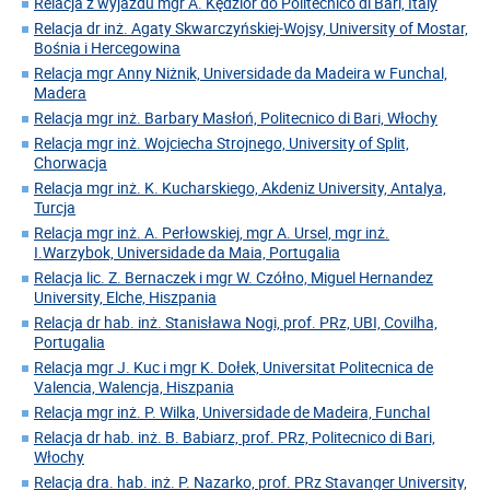
Relacja z wyjazdu mgr A. Kędzior do Politecnico di Bari, Italy
Relacja dr inż. Agaty Skwarczyńskiej-Wojsy, University of Mostar,
Bośnia i Hercegowina
Relacja mgr Anny Niżnik, Universidade da Madeira w Funchal,
Madera
Relacja mgr inż. Barbary Masłoń, Politecnico di Bari, Włochy
Relacja mgr inż. Wojciecha Strojnego, University of Split,
Chorwacja
Relacja mgr inż. K. Kucharskiego, Akdeniz University, Antalya,
Turcja
Relacja mgr inż. A. Perłowskiej, mgr A. Ursel, mgr inż.
I.Warzybok, Universidade da Maia, Portugalia
Relacja lic. Z. Bernaczek i mgr W. Czółno, Miguel Hernandez
University, Elche, Hiszpania
Relacja dr hab. inż. Stanisława Nogi, prof. PRz, UBI, Covilha,
Portugalia
Relacja mgr J. Kuc i mgr K. Dołek, Universitat Politecnica de
Valencia, Walencja, Hiszpania
Relacja mgr inż. P. Wilka, Universidade de Madeira, Funchal
Relacja dr hab. inż. B. Babiarz, prof. PRz, Politecnico di Bari,
Włochy
Relacja dra. hab. inż. P. Nazarko, prof. PRz Stavanger University,