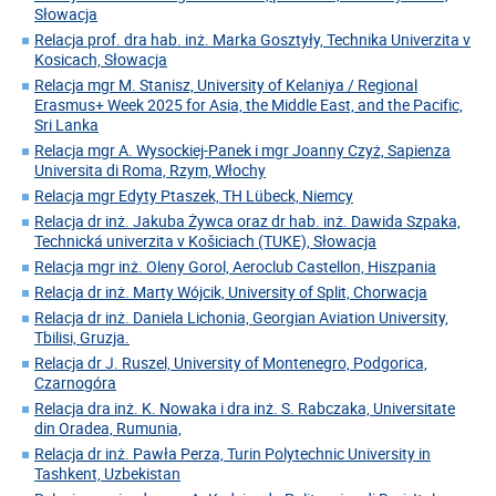
Słowacja
Relacja prof. dra hab. inż. Marka Gosztyły, Technika Univerzita v
Kosicach, Słowacja
Relacja mgr M. Stanisz, University of Kelaniya / Regional
Erasmus+ Week 2025 for Asia, the Middle East, and the Pacific,
Sri Lanka
Relacja mgr A. Wysockiej-Panek i mgr Joanny Czyż, Sapienza
Universita di Roma, Rzym, Włochy
Relacja mgr Edyty Ptaszek, TH Lübeck, Niemcy
Relacja dr inż. Jakuba Żywca oraz dr hab. inż. Dawida Szpaka,
Technická univerzita v Košiciach (TUKE), Słowacja
Relacja mgr inż. Oleny Gorol, Aeroclub Castellon, Hiszpania
Relacja dr inż. Marty Wójcik, University of Split, Chorwacja
Relacja dr inż. Daniela Lichonia, Georgian Aviation University,
Tbilisi, Gruzja.
Relacja dr J. Ruszel, University of Montenegro, Podgorica,
Czarnogóra
Relacja dra inż. K. Nowaka i dra inż. S. Rabczaka, Universitate
din Oradea, Rumunia,
Relacja dr inż. Pawła Perza, Turin Polytechnic University in
Tashkent, Uzbekistan