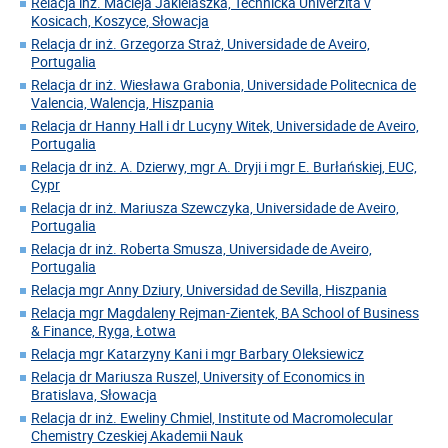
Relacja inż. Macieja Jakielaszka, Technicka Univerzita v
Kosicach, Koszyce, Słowacja
Relacja dr inż. Grzegorza Straż, Universidade de Aveiro,
Portugalia
Relacja dr inż. Wiesława Grabonia, Universidade Politecnica de
Valencia, Walencja, Hiszpania
Relacja dr Hanny Hall i dr Lucyny Witek, Universidade de Aveiro,
Portugalia
Relacja dr inż. A. Dzierwy, mgr A. Dryji i mgr E. Burłańskiej, EUC,
Cypr
Relacja dr inż. Mariusza Szewczyka, Universidade de Aveiro,
Portugalia
Relacja dr inż. Roberta Smusza, Universidade de Aveiro,
Portugalia
Relacja mgr Anny Dziury, Universidad de Sevilla, Hiszpania
Relacja mgr Magdaleny Rejman-Zientek, BA School of Business
& Finance, Ryga, Łotwa
Relacja mgr Katarzyny Kani i mgr Barbary Oleksiewicz
Relacja dr Mariusza Ruszel, University of Economics in
Bratislava, Słowacja
Relacja dr inż. Eweliny Chmiel, Institute od Macromolecular
Chemistry Czeskiej Akademii Nauk