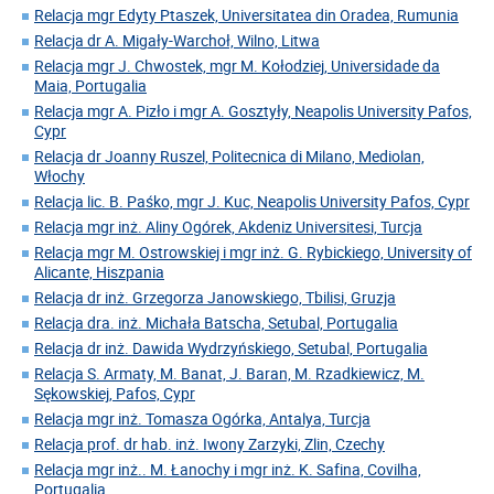
Relacja mgr Edyty Ptaszek, Universitatea din Oradea, Rumunia
Relacja dr A. Migały-Warchoł, Wilno, Litwa
Relacja mgr J. Chwostek, mgr M. Kołodziej, Universidade da
Maia, Portugalia
Relacja mgr A. Pizło i mgr A. Gosztyły, Neapolis University Pafos,
Cypr
Relacja dr Joanny Ruszel, Politecnica di Milano, Mediolan,
Włochy
Relacja lic. B. Paśko, mgr J. Kuc, Neapolis University Pafos, Cypr
Relacja mgr inż. Aliny Ogórek, Akdeniz Universitesi, Turcja
Relacja mgr M. Ostrowskiej i mgr inż. G. Rybickiego, University of
Alicante, Hiszpania
Relacja dr inż. Grzegorza Janowskiego, Tbilisi, Gruzja
Relacja dra. inż. Michała Batscha, Setubal, Portugalia
Relacja dr inż. Dawida Wydrzyńskiego, Setubal, Portugalia
Relacja S. Armaty, M. Banat, J. Baran, M. Rzadkiewicz, M.
Sękowskiej, Pafos, Cypr
Relacja mgr inż. Tomasza Ogórka, Antalya, Turcja
Relacja prof. dr hab. inż. Iwony Zarzyki, Zlin, Czechy
Relacja mgr inż.. M. Łanochy i mgr inż. K. Safina, Covilha,
Portugalia