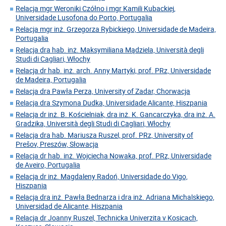
Relacja mgr Weroniki Czółno i mgr Kamili Kubackiej,
Universidade Lusofona do Porto, Portugalia
Relacja mgr inż. Grzegorza Rybickiego, Universidade de Madeira,
Portugalia
Relacja dra hab. inż. Maksymiliana Mądziela, Università degli
Studi di Cagliari, Włochy
Relacja dr hab. inż. arch. Anny Martyki, prof. PRz, Universidade
de Madeira, Portugalia
Relacja dra Pawła Perza, University of Zadar, Chorwacja
Relacja dra Szymona Dudka, Universidade Alicante, Hiszpania
Relacja dr inż. B. Kościelniak, dra inż. K. Gancarczyka, dra inż. A.
Gradzika, Università degli Studi di Cagliari, Włochy
Relacja dra hab. Mariusza Ruszel, prof. PRz, University of
Prešov, Preszów, Słowacja
Relacja dr hab. inż. Wojciecha Nowaka, prof. PRz, Universidade
de Aveiro, Portugalia
Relacja dr inż. Magdaleny Radoń, Universidade do Vigo,
Hiszpania
Relacja dra inż. Pawła Bednarza i dra inż. Adriana Michalskiego,
Universidad de Alicante, Hiszpania
Relacja dr Joanny Ruszel, Technicka Univerzita v Kosicach,