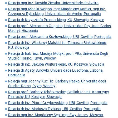
Relacja mgr inż. Dawida Zientka, Universidade de Aveiro
Relacja mgr Moniki Świgoń, mgr Magdaleny Kamler, mgr inż.
Grzegorza Rybickiego, Universidade de Aveiro, Portugalia
Relacja dr Krzysztofa Prendeckiego, KU, Słowacja, Koszyce
Relacja prof. Aleksandra Gugnina, Universidad Rey Juan Carlos,
Madryt, Hiszpania
Relacja prof. Aleksandra Kozłowskiego, UBI, Covilha, Portugalia
Relacja dr inż. Wiesławy Malskiej i dr Tomasza Binkowskiego,
KU, Slowacja
Relacja dr hab. inż. Macieja Motyki, prof. PRz, Universita Degli
Studi di Torino, Turyn, Włochy
Relacja dr inż. Jakuba Wojturskiego, KU, Koszyce, Słowacja
Relacja dr Agaty Surówki, Universidade Lusofona, Lizbona,
Portugalia
Relacja mgr Joanny Kuc i lic. Barbary Paśko, Universita degli
Studi di Roma, Rzym, Włochy
Relacja prof. Barbary Tchórzewskiej-Cieślak i dr inż. Katarzyny
Pietruchy, KU, Koszyce, Słowacja
Relacja dr inz. Piotra Grzybowskiego, UBI, Covilha, Portugalia
Relacja dr inż. Mariusza Trybusa, UBI, Covilha, Portugalia
Relacja mgr inż. Magdaleny Sęp i mgr Ewy Jaracz, Mesyna,