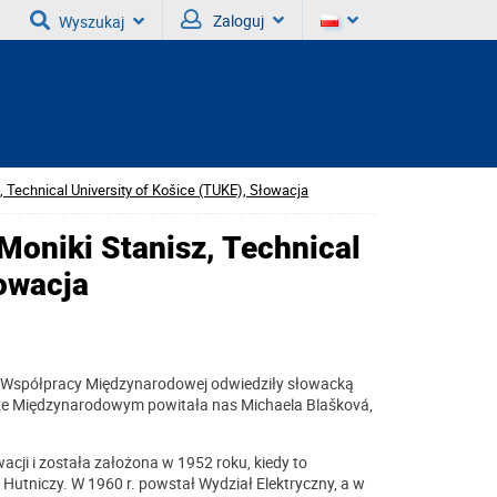
Zaloguj
Wyszukaj
, Technical University of Košice (TUKE), Słowacja
Moniki Stanisz, Technical
łowacja
łu Współpracy Międzynarodowej odwiedziły słowacką
iurze Międzynarodowym powitała nas Michaela Blašková,
wacji i została założona w 1952 roku, kiedy to
ł Hutniczy. W 1960 r. powstał Wydział Elektryczny, a w