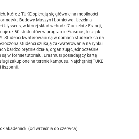
, które z TUKE opierają się głównie na mobilności
nformatyki, Budowy Maszyn i Lotnictwa. Uczelnia
 Ulysseus, w której skład wchodzi 7 uczelni z Francji,
yjmuje ok 50 studentów w programie Erasmus, lecz jak
0%. Studenci kwaterowani są w domach studenckich na
rzekroczona studenci szukają zakwaterowania na rynku
h bardzo prężnie działa, organizując jednocześnie
są w formie tutorialu. Erasmusi posiadający kartę
sługi zakupione na terenie kampusu. Najchętniej TUKE
Hiszpanii.
rok akademicki (od września do czerwca)