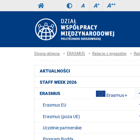
A
++
A
+
A
Strona główna
ERASMUS
Relacje z wyjazdów
Rel
AKTUALNOŚCI
STAFF WEEK 2026
ERASMUS
Erasmus EU
Erasmus (poza UE)
Uczelnie partnerskie
Program Buddy