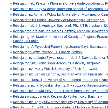
Relacja dr hab. Krystyny Khorrami, Universidade Lusófona do Po
Relacja dr inż. Anny Szlachty, Barcelona School of Telecommuni
Relacja dr inż Romana Wdowika, University of Montenegro, Cz
Relacja Moniki Stanisz, University of Montenegro, Czarnogóra
Relacja dr hab. inż. Agnieszki Stec, prof. PRz, UT Bratysława, S
Relacja prof. dra hab. inż. Marka Gosztyły, Technika Univerzita 
Relacja mgr M. Stanisz, University of Kelaniya / Regional Erasm
Pacific, Sri Lanka
Relacja mgr A. Wysockiej-Panek i mgr Joanny Czyż, Sapienza U
Relacja mgr Edyty Ptaszek, TH Lübeck, Niemcy
Relacja dr inż. Jakuba Żywca oraz dr hab. inż. Dawida Szpaka, 
Relacja mgr inż. Oleny Gorol, Aeroclub Castellon, Hiszpania
Relacja dr inż. Marty Wójcik, University of Split, Chorwacja
Relacja dr inż. Daniela Lichonia, Georgian Aviation University, Tbil
Relacja dr J. Ruszel, University of Montenegro, Podgorica, Cza
Relacja dra inż. K. Nowaka i dra inż. S. Rabczaka, Universitate 
Relacja dr inż. Pawła Perza, Turin Polytechnic University in Tas
Relacja z wyjazdu mgr A. Kędzior do Politecnico di Bari, Italy
Relacja dr inż. Agaty Skwarczyńskiej-Wojsy, University of Mosta
Relacja mgr Anny Niżnik, Universidade da Madeira w Funchal, 