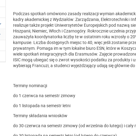
Podczas spotkań omówiono zasady realizacji wymian akademickich
kadry akademickiej z Wydziałów: Zarządzania, Elektrotechniki i I
realizuje także projekt Uniwersytetów Europejskich pod nazwą sieci
Hiszpanii, Niemiec, Włoch i Czarnogóry. Rokrocznie uczelnia prz
zauważyła koordynatorka liczby te w ostatnim roku wzrosły o 2
kampusie. Liczba dostępnych miejsc to 40, więc jeśli zostanie p
prywatnym. Pomaga im w tym lokalne biuro ESN, które w Koszycac
wiele spotkań integracyjnych dla Erasmusów. Zajęcie prowadzone 
ISIC mogą ubiegać się o zwrot wysokości podatku za produkty i u
wybierają Francuzi, a studenci wyjeżdżający udają się głównie do 
Terminy nominacji
do 1 czerwca na semestr zimowy
do 1 listopada na semestr letni
Terminy składania wniosków
do 30 czerwca na semestr zimowy (od września do lutego) i cały 
do 30 listopada na semestr letni (od lutego do czerwca)