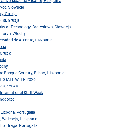
 Universidad de Alicante, Hiszpania
zyce, Słowacja
ty, Gruzja
lisi, Gruzja
sity of Technology, Bratysława, Słowacja
, Turyn, Włochy
versidad de Alicante, Hiszpania
ecja
 Gruzja
unia
łochy
the Basque Country, Bilbao, Hiszpania
NAL STAFF WEEK 2026
Ryga, Łotwa
 International Staff Week
arnogórze
 Lizbona, Portugalia
, Walencja, Hiszpania
nho, Braga, Portugalia