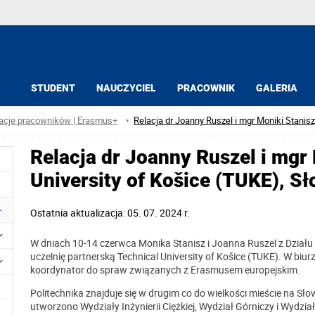
STUDENT
NAUCZYCIEL
PRACOWNIK
GALERIA
acje pracowników | Erasmus+
Relacja dr Joanny Ruszel i mgr Moniki Stanisz
Relacja dr Joanny Ruszel i mgr 
University of Košice (TUKE), S
Ostatnia aktualizacja: 05. 07. 2024 r.
W dniach 10-14 czerwca Monika Stanisz i Joanna Ruszel z Dzia
uczelnię partnerską Technical University of Košice (TUKE). W b
koordynator do spraw związanych z Erasmusem europejskim.
Politechnika znajduje się w drugim co do wielkości mieście na Sło
utworzono Wydziały Inżynierii Ciężkiej, Wydział Górniczy i Wydzia