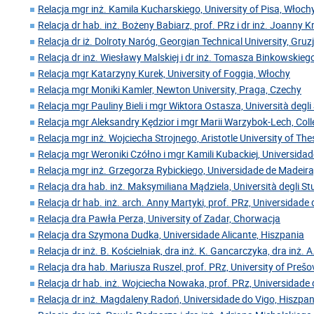
Relacja mgr inż. Kamila Kucharskiego, University of Pisa, Włoch
Relacja dr hab. inż. Bożeny Babiarz, prof. PRz i dr inż. Joanny 
Relacja dr iż. Dolroty Naróg, Georgian Technical University, Gruz
Relacja dr inż. Wiesławy Malskiej i dr inż. Tomasza Binkowskiego
Relacja mgr Katarzyny Kurek, University of Foggia, Włochy
Relacja mgr Moniki Kamler, Newton University, Praga, Czechy
Relacja mgr Pauliny Bieli i mgr Wiktora Ostasza, Università degl
Relacja mgr Aleksandry Kędzior i mgr Marii Warzybok-Lech, Coll
Relacja mgr inż. Wojciecha Strojnego, Aristotle University of Thes
Relacja mgr Weroniki Czółno i mgr Kamili Kubackiej, Universida
Relacja mgr inż. Grzegorza Rybickiego, Universidade de Madeira
Relacja dra hab. inż. Maksymiliana Mądziela, Università degli Stu
Relacja dr hab. inż. arch. Anny Martyki, prof. PRz, Universidade
Relacja dra Pawła Perza, University of Zadar, Chorwacja
Relacja dra Szymona Dudka, Universidade Alicante, Hiszpania
Relacja dr inż. B. Kościelniak, dra inż. K. Gancarczyka, dra inż. A
Relacja dra hab. Mariusza Ruszel, prof. PRz, University of Preš
Relacja dr hab. inż. Wojciecha Nowaka, prof. PRz, Universidade 
Relacja dr inż. Magdaleny Radoń, Universidade do Vigo, Hiszpan