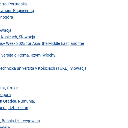
rto, Portugalia
cations Engineering
arnogóra
łowacja
v Kosicach, Słowacja
us+ Week 2025 for Asia, the Middle East, and the
niversita di Roma, Rzym, Włochy
Technická univerzita v Košiciach (TUKE), Słowacja
isi, Gruzja.
rnogóra
din Oradea, Rumunia,
hkent, Uzbekistan
r, Bośnia i Hercegowina
Madera