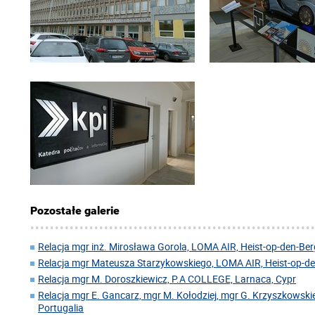
Pozostałe galerie
Relacja mgr inż. Mirosława Gorola, LOMA AIR, Heist-op-den-Berg
Relacja mgr Mateusza Starzykowskiego, LOMA AIR, Heist-op-den
Relacja mgr M. Doroszkiewicz, P.A COLLEGE, Larnaca, Cypr
Relacja mgr E. Gancarz, mgr M. Kołodziej, mgr G. Krzyszkowskie
Portugalia