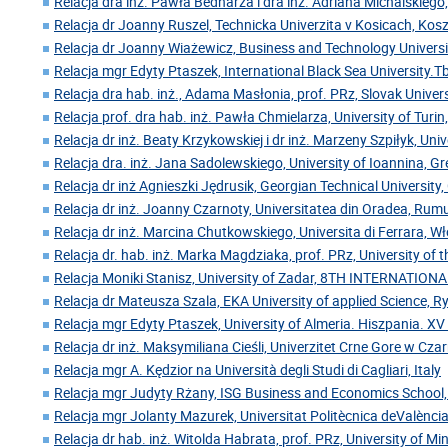
Relacja dra inż. Pawła Bednarza i dra inż. Adriana Michalskiego,
Relacja dr Joanny Ruszel, Technicka Univerzita v Kosicach, Kos
Relacja dr Joanny Wiażewicz, Business and Technology Universi
Relacja mgr Edyty Ptaszek, International Black Sea University.Tbi
Relacja dra hab. inż., Adama Masłonia, prof. PRz, Slovak Univer
Relacja prof. dra hab. inż. Pawła Chmielarza, University of Turin
Relacja dr inż. Beaty Krzykowskiej i dr inż. Marzeny Szpiłyk, Uni
Relacja dra. inż. Jana Sadolewskiego, University of Ioannina, Gr
Relacja dr inż Agnieszki Jędrusik, Georgian Technical University,
Relacja dr inż. Joanny Czarnoty, Universitatea din Oradea, Rum
Relacja dr inż. Marcina Chutkowskiego, Universita di Ferrara, W
Relacja dr. hab. inż. Marka Magdziaka, prof. PRz, University of 
Relacja Moniki Stanisz, University of Zadar, 8TH INTERNATIO
Relacja dr Mateusza Szala, EKA University of applied Science, 
Relacja mgr Edyty Ptaszek, University of Almeria. Hiszpania. XV
Relacja dr inż. Maksymiliana Cieśli, Univerzitet Crne Gore w Cz
Relacja mgr A. Kędzior na Università degli Studi di Cagliari, Italy
Relacja mgr Judyty Rżany, ISG Business and Economics School,
Relacja mgr Jolanty Mazurek, Universitat Politècnica deValència
Relacja dr hab. inż. Witolda Habrata, prof. PRz, University of Mi