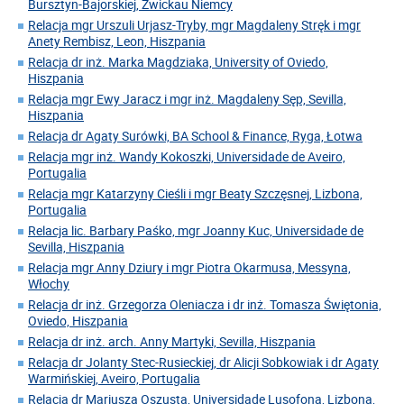
Bursztyn-Bajorskiej, Zwickau Niemcy
Relacja mgr Urszuli Urjasz-Tryby, mgr Magdaleny Stręk i mgr
Anety Rembisz, Leon, Hiszpania
Relacja dr inż. Marka Magdziaka, University of Oviedo,
Hiszpania
Relacja mgr Ewy Jaracz i mgr inż. Magdaleny Sęp, Sevilla,
Hiszpania
Relacja dr Agaty Surówki, BA School & Finance, Ryga, Łotwa
Relacja mgr inż. Wandy Kokoszki, Universidade de Aveiro,
Portugalia
Relacja mgr Katarzyny Cieśli i mgr Beaty Szczęsnej, Lizbona,
Portugalia
Relacja lic. Barbary Paśko, mgr Joanny Kuc, Universidade de
Sevilla, Hiszpania
Relacja mgr Anny Dziury i mgr Piotra Okarmusa, Messyna,
Włochy
Relacja dr inż. Grzegorza Oleniacza i dr inż. Tomasza Świętonia,
Oviedo, Hiszpania
Relacja dr inż. arch. Anny Martyki, Sevilla, Hiszpania
Relacja dr Jolanty Stec-Rusieckiej, dr Alicji Sobkowiak i dr Agaty
Warmińskiej, Aveiro, Portugalia
Relacja dr Mariusza Oszusta, Universidade Lusofona, Lizbona,