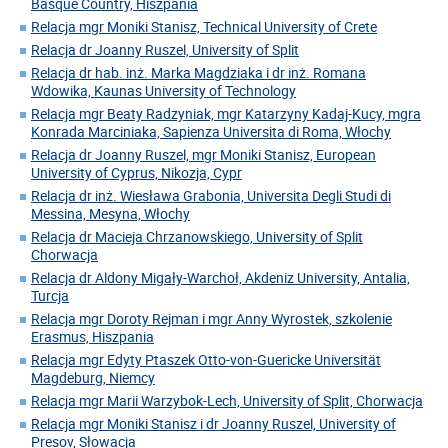
Basque Country, Hiszpania
Relacja mgr Moniki Stanisz, Technical University of Crete
Relacja dr Joanny Ruszel, University of Split
Relacja dr hab. inż. Marka Magdziaka i dr inż. Romana
Wdowika, Kaunas University of Technology
Relacja mgr Beaty Radzyniak, mgr Katarzyny Kadaj-Kucy, mgra
Konrada Marciniaka, Sapienza Universita di Roma, Włochy
Relacja dr Joanny Ruszel, mgr Moniki Stanisz, European
University of Cyprus, Nikozja, Cypr
Relacja dr inż. Wiesława Grabonia, Universita Degli Studi di
Messina, Mesyna, Włochy
Relacja dr Macieja Chrzanowskiego, University of Split
Chorwacja
Relacja dr Aldony Migały-Warchoł, Akdeniz University, Antalia,
Turcja
Relacja mgr Doroty Rejman i mgr Anny Wyrostek, szkolenie
Erasmus, Hiszpania
Relacja mgr Edyty Ptaszek Otto-von-Guericke Universität
Magdeburg, Niemcy
Relacja mgr Marii Warzybok-Lech, University of Split, Chorwacja
Relacja mgr Moniki Stanisz i dr Joanny Ruszel, University of
Presov, Słowacja