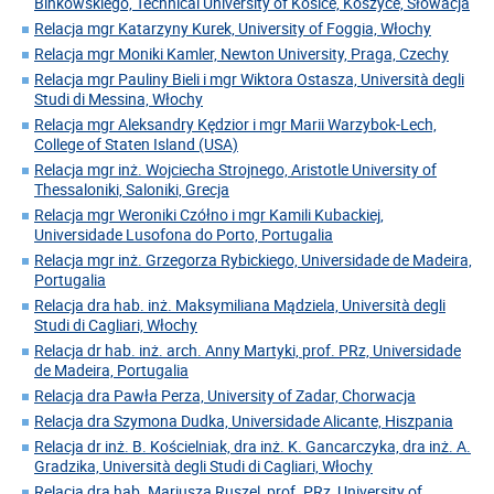
Binkowskiego, Technical University of Kosice, Koszyce, Słowacja
Relacja mgr Katarzyny Kurek, University of Foggia, Włochy
Relacja mgr Moniki Kamler, Newton University, Praga, Czechy
Relacja mgr Pauliny Bieli i mgr Wiktora Ostasza, Università degli
Studi di Messina, Włochy
Relacja mgr Aleksandry Kędzior i mgr Marii Warzybok-Lech,
College of Staten Island (USA)
Relacja mgr inż. Wojciecha Strojnego, Aristotle University of
Thessaloniki, Saloniki, Grecja
Relacja mgr Weroniki Czółno i mgr Kamili Kubackiej,
Universidade Lusofona do Porto, Portugalia
Relacja mgr inż. Grzegorza Rybickiego, Universidade de Madeira,
Portugalia
Relacja dra hab. inż. Maksymiliana Mądziela, Università degli
Studi di Cagliari, Włochy
Relacja dr hab. inż. arch. Anny Martyki, prof. PRz, Universidade
de Madeira, Portugalia
Relacja dra Pawła Perza, University of Zadar, Chorwacja
Relacja dra Szymona Dudka, Universidade Alicante, Hiszpania
Relacja dr inż. B. Kościelniak, dra inż. K. Gancarczyka, dra inż. A.
Gradzika, Università degli Studi di Cagliari, Włochy
Relacja dra hab. Mariusza Ruszel, prof. PRz, University of