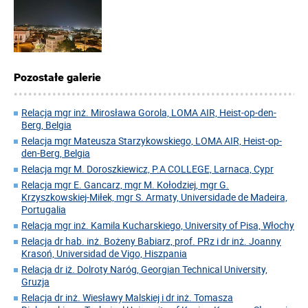
Pozostałe galerie
Relacja mgr inż. Mirosława Gorola, LOMA AIR, Heist-op-den-
Berg, Belgia
Relacja mgr Mateusza Starzykowskiego, LOMA AIR, Heist-op-
den-Berg, Belgia
Relacja mgr M. Doroszkiewicz, P.A COLLEGE, Larnaca, Cypr
Relacja mgr E. Gancarz, mgr M. Kołodziej, mgr G.
Krzyszkowskiej-Miłek, mgr S. Armaty, Universidade de Madeira,
Portugalia
Relacja mgr inż. Kamila Kucharskiego, University of Pisa, Włochy
Relacja dr hab. inż. Bożeny Babiarz, prof. PRz i dr inż. Joanny
Krasoń, Universidad de Vigo, Hiszpania
Relacja dr iż. Dolroty Naróg, Georgian Technical University,
Gruzja
Relacja dr inż. Wiesławy Malskiej i dr inż. Tomasza