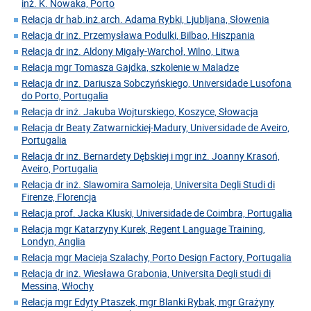
inż. K. Nowaka, Porto
Relacja dr hab.inż.arch. Adama Rybki, Ljubljana, Słowenia
Relacja dr inż. Przemysława Podulki, Bilbao, Hiszpania
Relacja dr inż. Aldony Migały-Warchoł, Wilno, Litwa
Relacja mgr Tomasza Gajdka, szkolenie w Maladze
Relacja dr inż. Dariusza Sobczyńskiego, Universidade Lusofona
do Porto, Portugalia
Relacja dr inż. Jakuba Wojturskiego, Koszyce, Słowacja
Relacja dr Beaty Zatwarnickiej-Madury, Universidade de Aveiro,
Portugalia
Relacja dr inż. Bernardety Dębskiej i mgr inż. Joanny Krasoń,
Aveiro, Portugalia
Relacja dr inż. Slawomira Samoleja, Universita Degli Studi di
Firenze, Florencja
Relacja prof. Jacka Kluski, Universidade de Coimbra, Portugalia
Relacja mgr Katarzyny Kurek, Regent Language Training,
Londyn, Anglia
Relacja mgr Macieja Szalachy, Porto Design Factory, Portugalia
Relacja dr inż. Wiesława Grabonia, Universita Degli studi di
Messina, Włochy
Relacja mgr Edyty Ptaszek, mgr Blanki Rybak, mgr Grażyny