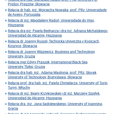
Prešov, Preszów, Słowacja
Relacja dr hab. inż. Wojciecha Nowaka, prof. PRz, Universidade
de Aveiro, Portugalia
Relacja dr inż. Magdaleny Radoń, Universidade do Vigo,
Hiszpania
Relacja dra inż. Pawła Bednarza i dra inż. Adriana Michalskiego,
Universidad de Alicante, Hiszpania
Relacja dr Joanny Ruszel, Technicka Univerzita v Kosicach,
Koszyce, Słowacja
Relacja dr Joanny Wiażewicz, Business and Technology
University, Gruzja
Relacja mgr Edyty Ptaszek, International Black Sea
University.Tbilisi, Gruzja
Relacja dra hab. inż., Adama Masłonia, prof. PRz, Slovak
University of Technology, Bratysława, Słowacja
Relacja prof. dra hab. inż. Pawła Chmielarza, University of Turin,
Turyn, Włochy
Relacja dr inż. Beaty Krzykowskiej i dr inż. Marzeny Szpiłyk,
Universidad de Alicante, Hiszpania
Relacja dra. inż. Jana Sadolewskiego, University of Ioannina,
Grecja