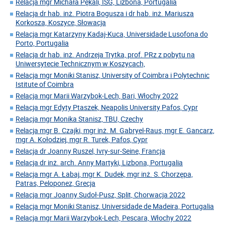
Relacja mgr Michała Pękali, ISG, Lizbona, Portugalia
Relacja dr hab. inż. Piotra Bogusza i dr hab. inż. Mariusza
Korkosza, Koszyce, Słowacja
Relacja mgr Katarzyny Kadaj-Kuca, Universidade Lusofona do
Porto, Portugalia
Relacja dr hab. inż. Andrzeja Trytka, prof. PRz z pobytu na
Uniwersytecie Technicznym w Koszycach,
Relacja mgr Moniki Stanisz, University of Coimbra i Polytechnic
Istitute of Coimbra
Relacja mgr Marii Warzybok-Lech, Bari, Włochy 2022
Relacja mgr Edyty Ptaszek, Neapolis University Pafos, Cypr
Relacja mgr Monika Stanisz, TBU, Czechy
Relacja mgr B. Czajki, mgr inż. M. Gabryel-Raus, mgr E. Gancarz,
mgr A. Kołodziej, mgr R. Turek, Pafos, Cypr
Relacja dr Joanny Ruszel, Ivry-sur-Seine, Francja
Relacja dr inż. arch. Anny Martyki, Lizbona, Portugalia
Relacja mgr A. Łabaj, mgr K. Dudek, mgr inż. S. Chorzępa,
Patras, Peloponez, Grecja
Relacja mgr Joanny Sudoł-Pusz, Split, Chorwacja 2022
Relacja mgr Moniki Stanisz, Universidade de Madeira, Portugalia
Relacja mgr Marii Warzybok-Lech, Pescara, Włochy 2022