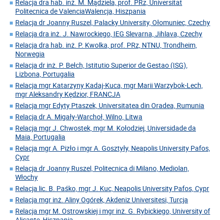
Relacja dra hab. inż. M. Mądziela, prof. PRz, Universitat
Politecnica de ValenciaWalencja, Hiszpania
Relacja dr Joanny Ruszel, Palacky University, Ołomuniec, Czechy
Relacja dra inż. J. Nawrockiego, IEG Slevarna, Jihlava, Czechy
Relacja dra hab. inż. P. Kwolka, prof. PRz, NTNU, Trondheim,
Norwegia
Relacja dr inż. P. Bełch, Istitutio Superior de Gestao (ISG),
Lizbona, Portugalia
Relacja mgr Katarzyny Kadaj-Kuca, mgr Marii Warzybok-Lech,
mgr Aleksandry Kędzior, FRANCJA
Relacja mgr Edyty Ptaszek, Universitatea din Oradea, Rumunia
Relacja dr A. Migały-Warchoł, Wilno, Litwa
Relacja mgr J. Chwostek, mgr M. Kołodziej, Universidade da
Maia, Portugalia
Relacja mgr A. Pizło i mgr A. Gosztyły, Neapolis University Pafos,
Cypr
Relacja dr Joanny Ruszel, Politecnica di Milano, Mediolan,
Włochy
Relacja lic. B. Paśko, mgr J. Kuc, Neapolis University Pafos, Cypr
Relacja mgr inż. Aliny Ogórek, Akdeniz Universitesi, Turcja
Relacja mgr M. Ostrowskiej i mgr inż. G. Rybickiego, University of
Alicante, Hiszpania