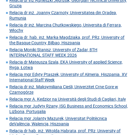
Relacja dr inż Agnieszki Jędrusik, Georgian Technical University,
Gruzja
Relacja dr inż. Joanny Czarnoty, Universitatea din Oradea,
Rumunia
Relacja dr inż. Marcina Chutkowskiego, Universita di Ferrara,
Włochy
Relacja dr. hab. inż. Marka Magdziaka, prof. PRz, University of
the Basque Country, Bilbao, Hiszpania
Relacja Moniki Stanisz, University of Zadar, 8TH
INTERNATIONAL STAFF WEEK 2026
Relacja dr Mateusza Szala, EKA University of applied Science,
Ryga, Łotwa
Relacja mgr Edyty Ptaszek, University of Almeria. Hiszpania. XV
International Staff Week
Relacja dr inż. Maksymiliana Cieśli, Univerzitet Crne Gore w
Czarnogórze
Relacja mgr A. Kędzior na Università degli Studi di Cagliari, Italy
Relacja mgr Judyty Rżany, ISG Business and Economics School,
Lizbona, Portugalia
Relacja mgr Jolanty Mazurek, Universitat Politècnica
deValència, Walencja, Hiszpania
Relacja dr hab. inż. Witolda Habrata, prof. PRz, University of