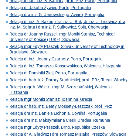
Relacji dr hab. inż. B. Babiarz, prof. PRz, Porto, Portugalia
Relacja dr Jakuba Żywiec, Porto, Portugalia
Relacja dra inż. G. Janowskiego, Aveiro, Portugalia
Relacja dr inż. A. Bazan, dra inż. J. Buk, dr inż. J. Lisowicz, dra
inż. M. Sałata i dra inż. P. Sułkowicz, Split, Chorwacja
Relacja dr Joanny Ruszel i mgr Moniki Stanisz, Technical
University of Košice (TUKE), Słowacja
Relacja mgr Edyty Ptaszek, Slovak University of Technology in
Bratislava, Słowacja
Relacja dr inż. Joanny Czarnoty, Porto, Portugalia
Relacja dr inż. Tomasza Kossowskiego, Walencja, Hiszpania
Relacja dr Dominiki Ziaji, Porto, Portugalia
Relacja dr hab. inż. Doroty Stadnickiej, prof. PRz, Turyn, Włochy
Relacja mgr A. Wójcik i mgr M. Szczepańskiej, Walencja,
Hiszpania
Relacja mgr Moniki Stanisz, Ioannina, Grecja
Relacja dr hab. inż. Beaty Mossety-Leszczak, prof. PRz
Relacja dra inż. Daniela Lichonia, Covilhã, Portugalia
Relacja dra inż. Maksymiliana Cieśli, Oradea, Rumunia
Relacja mgr Edyty Ptaszek, Brno, Republika Czeska
Relacja dr A. Gładysz i dra Tomasz Misiaka, Preszów, Słowacja