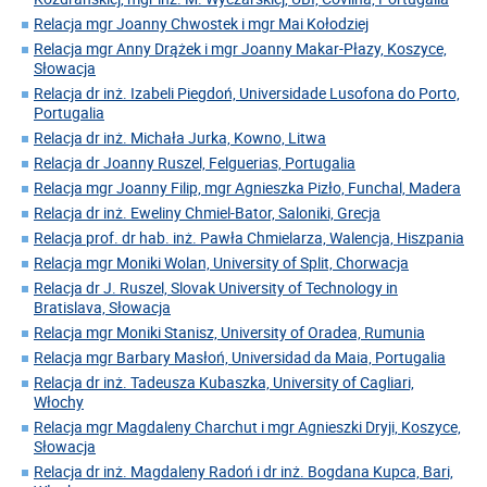
Relacja mgr Joanny Chwostek i mgr Mai Kołodziej
Relacja mgr Anny Drążek i mgr Joanny Makar-Płazy, Koszyce,
Słowacja
Relacja dr inż. Izabeli Piegdoń, Universidade Lusofona do Porto,
Portugalia
Relacja dr inż. Michała Jurka, Kowno, Litwa
Relacja dr Joanny Ruszel, Felguerias, Portugalia
Relacja mgr Joanny Filip, mgr Agnieszka Pizło, Funchal, Madera
Relacja dr inż. Eweliny Chmiel-Bator, Saloniki, Grecja
Relacja prof. dr hab. inż. Pawła Chmielarza, Walencja, Hiszpania
Relacja mgr Moniki Wolan, University of Split, Chorwacja
Relacja dr J. Ruszel, Slovak University of Technology in
Bratislava, Słowacja
Relacja mgr Moniki Stanisz, University of Oradea, Rumunia
Relacja mgr Barbary Masłoń, Universidad da Maia, Portugalia
Relacja dr inż. Tadeusza Kubaszka, University of Cagliari,
Włochy
Relacja mgr Magdaleny Charchut i mgr Agnieszki Dryji, Koszyce,
Słowacja
Relacja dr inż. Magdaleny Radoń i dr inż. Bogdana Kupca, Bari,