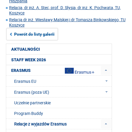
Hiszpania
Relacja, dr inż. A. Stec, prof. D. Słysia, dr inz. K. Pochwata, TU,
Koszyce
Relacja dr inż. Wiesławy Malskiej i dr Tomasza Binkowskiego, TU
Koszyce
Powrót do listy galerii
AKTUALNOŚCI
STAFF WEEK 2026
ERASMUS
Erasmus EU
Erasmus (poza UE)
Uczelnie partnerskie
Program Buddy
Relacje z wyjazdów Erasmus