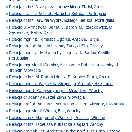
Relacja dr inż. Grzegorza Janowskiego, Tbilisi, Gruzja
Relacja dra. inż. Michała Batscha, Setubal, Portugalia
Relacja dr inż. Dawida Wydrzyńskiego, Setubal, Portugalia
Relacja S. Armaty, M. Banat, J. Baran, M. Rzadkiewicz, M.
Sękowskiej, Pafos, Cypr
Relacja mgr inż. Tomasza Ogórka, Antalya, Turcja
Relacja prof. dr hab. inż. Iwony Zarzyki, Zlin, Czechy
Relacja mgr inż.. M. Łanochy i mgr inż. K. Safina, Covilha,
Portugalia
Relacja mgr Moniki Stanisz, Aleksander Dubcek University of
Trencin, Słowacja
Relacja dr inż. M. Radoń i dr inż. B. Kupiec, Patra, Grecja
Relacja mgr inż. Wojciecha Strojnego, Alicante, Hiszpania
Relacja mgr B. Pomykały, mgr E. Mróz, Bari, Włochy
Relacja dr Joanny Ruszel, Zilina, Słowacja
Relacja prof. dr hab. inż. Pawła Chmielarza, Alicante, Hiszpania
Relacja mgr Moniki Wolan, Bari, Włochy
Relacja dr inż. Małgorzaty Walczak, Pescara, Włochy
Relacja dr inż. Tadeusza Kubaszka, Cagliari, Włochy
Relacja dra hab. inż. Andrzeja Trytka, prof. PRz, Brno, Czechy