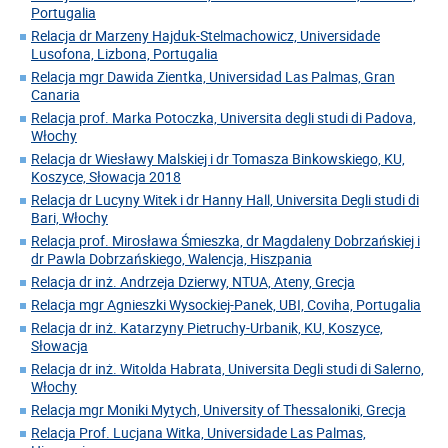
Portugalia
Relacja dr Marzeny Hajduk-Stelmachowicz, Universidade
Lusofona, Lizbona, Portugalia
Relacja mgr Dawida Zientka, Universidad Las Palmas, Gran
Canaria
Relacja prof. Marka Potoczka, Universita degli studi di Padova,
Włochy
Relacja dr Wiesławy Malskiej i dr Tomasza Binkowskiego, KU,
Koszyce, Słowacja 2018
Relacja dr Lucyny Witek i dr Hanny Hall, Universita Degli studi di
Bari, Włochy
Relacja prof. Mirosława Śmieszka, dr Magdaleny Dobrzańskiej i
dr Pawla Dobrzańskiego, Walencja, Hiszpania
Relacja dr inż. Andrzeja Dzierwy, NTUA, Ateny, Grecja
Relacja mgr Agnieszki Wysockiej-Panek, UBI, Coviha, Portugalia
Relacja dr inż. Katarzyny Pietruchy-Urbanik, KU, Koszyce,
Słowacja
Relacja dr inż. Witolda Habrata, Universita Degli studi di Salerno,
Włochy
Relacja mgr Moniki Mytych, University of Thessaloniki, Grecja
Relacja Prof. Lucjana Witka, Universidade Las Palmas,