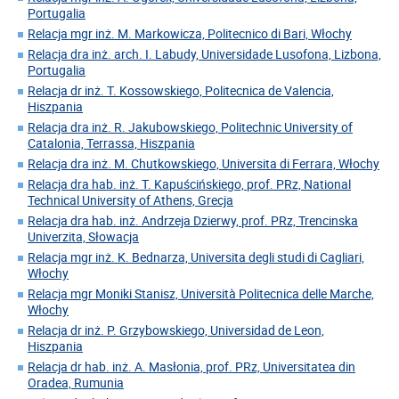
Portugalia
Relacja mgr inż. M. Markowicza, Politecnico di Bari, Włochy
Relacja dra inż. arch. I. Labudy, Universidade Lusofona, Lizbona,
Portugalia
Relacja dr inż. T. Kossowskiego, Politecnica de Valencia,
Hiszpania
Relacja dra inż. R. Jakubowskiego, Politechnic University of
Catalonia, Terrassa, Hiszpania
Relacja dra inż. M. Chutkowskiego, Universita di Ferrara, Włochy
Relacja dra hab. inż. T. Kapuścińskiego, prof. PRz, National
Technical University of Athens, Grecja
Relacja dra hab. inż. Andrzeja Dzierwy, prof. PRz, Trencinska
Univerzita, Słowacja
Relacja mgr inż. K. Bednarza, Universita degli studi di Cagliari,
Włochy
Relacja mgr Moniki Stanisz, Università Politecnica delle Marche,
Włochy
Relacja dr inż. P. Grzybowskiego, Universidad de Leon,
Hiszpania
Relacja dr hab. inż. A. Masłonia, prof. PRz, Universitatea din
Oradea, Rumunia