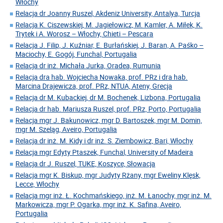
Włochy
Relacja dr Joanny Ruszel, Akdeniz University, Antalya, Turcja
Relacja K. Ciszewskiej, M. Jagiełowicz, M. Kamler, A. Miłek, K.
Trytek i A. Worosz – Włochy, Chieti – Pescara
Relacja J. Filip, J. Kuźniar, E. Burłańskiej, J. Baran, A. Paśko –
Maciochy, E. Gogój, Funchal, Portugalia
Relacja dr inż. Michała Jurka, Oradea, Rumunia
Relacja dra hab. Wojciecha Nowaka, prof. PRz i dra hab.
Marcina Drajewicza, prof. PRz, NTUA, Ateny, Grecja
Relacja dr M. Kubackiej, dr M. Bochenek, Lizbona, Portugalia
Relacja dr hab. Mariusza Ruszel, prof. PRz, Porto, Portugalia
Relacja mgr J. Bakunowicz, mgr D. Bartoszek, mgr M. Domin,
mgr M. Szeląg, Aveiro, Portugalia
Relacja dr inż. M. Kidy i dr inż. S. Ziembowicz, Bari, Włochy
Relacja mgr Edyty Ptaszek, Funchal, University of Madeira
Relacja dr J. Ruszel, TUKE, Koszyce, Słowacja
Relacja mgr K. Biskup, mgr Judyty Rżany, mgr Eweliny Klęsk,
Lecce, Włochy
Relacja mgr inż. Ł. Kochmańskiego, inż. M. Łanochy, mgr inż. M.
Markowicza, mgr P. Ogarka, mgr inż. K. Safina, Aveiro,
Portugalia