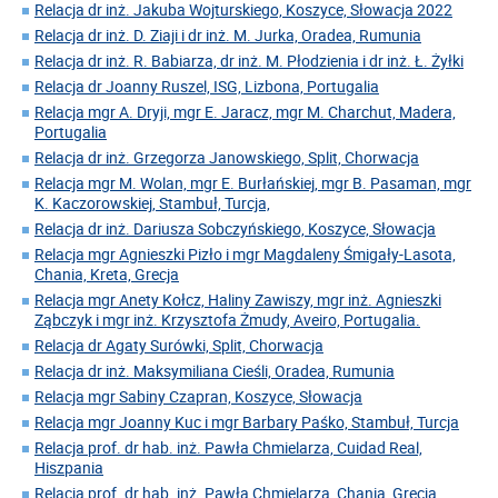
Relacja dr inż. Jakuba Wojturskiego, Koszyce, Słowacja 2022
Relacja dr inż. D. Ziaji i dr inż. M. Jurka, Oradea, Rumunia
Relacja dr inż. R. Babiarza, dr inż. M. Płodzienia i dr inż. Ł. Żyłki
Relacja dr Joanny Ruszel, ISG, Lizbona, Portugalia
Relacja mgr A. Dryji, mgr E. Jaracz, mgr M. Charchut, Madera,
Portugalia
Relacja dr inż. Grzegorza Janowskiego, Split, Chorwacja
Relacja mgr M. Wolan, mgr E. Burłańskiej, mgr B. Pasaman, mgr
K. Kaczorowskiej, Stambuł, Turcja,
Relacja dr inż. Dariusza Sobczyńskiego, Koszyce, Słowacja
Relacja mgr Agnieszki Pizło i mgr Magdaleny Śmigały-Lasota,
Chania, Kreta, Grecja
Relacja mgr Anety Kołcz, Haliny Zawiszy, mgr inż. Agnieszki
Ząbczyk i mgr inż. Krzysztofa Żmudy, Aveiro, Portugalia.
Relacja dr Agaty Surówki, Split, Chorwacja
Relacja dr inż. Maksymiliana Cieśli, Oradea, Rumunia
Relacja mgr Sabiny Czapran, Koszyce, Słowacja
Relacja mgr Joanny Kuc i mgr Barbary Paśko, Stambuł, Turcja
Relacja prof. dr hab. inż. Pawła Chmielarza, Cuidad Real,
Hiszpania
Relacja prof. dr hab. inż. Pawła Chmielarza, Chania, Grecja