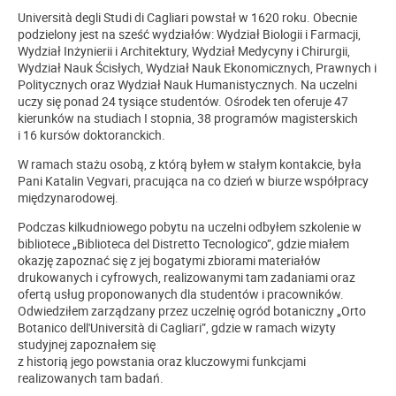
Università degli Studi di Cagliari powstał w 1620 roku. Obecnie
podzielony jest na sześć wydziałów: Wydział Biologii i Farmacji,
Wydział Inżynierii i Architektury, Wydział Medycyny i Chirurgii,
Wydział Nauk Ścisłych, Wydział Nauk Ekonomicznych, Prawnych i
Politycznych oraz Wydział Nauk Humanistycznych. Na uczelni
uczy się ponad 24 tysiące studentów. Ośrodek ten oferuje 47
kierunków na studiach I stopnia, 38 programów magisterskich
i 16 kursów doktoranckich.
W ramach stażu osobą, z którą byłem w stałym kontakcie, była
Pani Katalin Vegvari, pracująca na co dzień w biurze współpracy
międzynarodowej.
Podczas kilkudniowego pobytu na uczelni odbyłem szkolenie w
bibliotece „Biblioteca del Distretto Tecnologico”, gdzie miałem
okazję zapoznać się z jej bogatymi zbiorami materiałów
drukowanych i cyfrowych, realizowanymi tam zadaniami oraz
ofertą usług proponowanych dla studentów i pracowników.
Odwiedziłem zarządzany przez uczelnię ogród botaniczny „Orto
Botanico dell'Università di Cagliari”, gdzie w ramach wizyty
studyjnej zapoznałem się
z historią jego powstania oraz kluczowymi funkcjami
realizowanych tam badań.