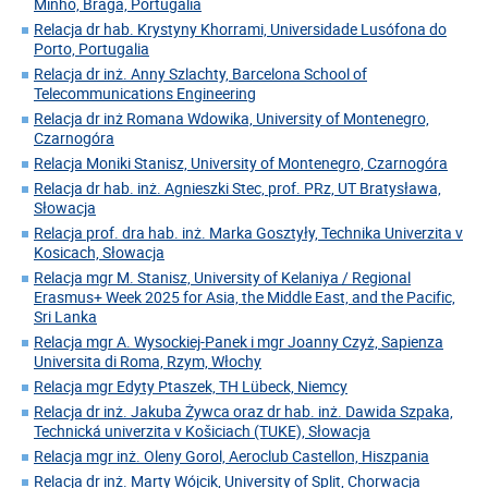
Minho, Braga, Portugalia
Relacja dr hab. Krystyny Khorrami, Universidade Lusófona do
Porto, Portugalia
Relacja dr inż. Anny Szlachty, Barcelona School of
Telecommunications Engineering
Relacja dr inż Romana Wdowika, University of Montenegro,
Czarnogóra
Relacja Moniki Stanisz, University of Montenegro, Czarnogóra
Relacja dr hab. inż. Agnieszki Stec, prof. PRz, UT Bratysława,
Słowacja
Relacja prof. dra hab. inż. Marka Gosztyły, Technika Univerzita v
Kosicach, Słowacja
Relacja mgr M. Stanisz, University of Kelaniya / Regional
Erasmus+ Week 2025 for Asia, the Middle East, and the Pacific,
Sri Lanka
Relacja mgr A. Wysockiej-Panek i mgr Joanny Czyż, Sapienza
Universita di Roma, Rzym, Włochy
Relacja mgr Edyty Ptaszek, TH Lübeck, Niemcy
Relacja dr inż. Jakuba Żywca oraz dr hab. inż. Dawida Szpaka,
Technická univerzita v Košiciach (TUKE), Słowacja
Relacja mgr inż. Oleny Gorol, Aeroclub Castellon, Hiszpania
Relacja dr inż. Marty Wójcik, University of Split, Chorwacja