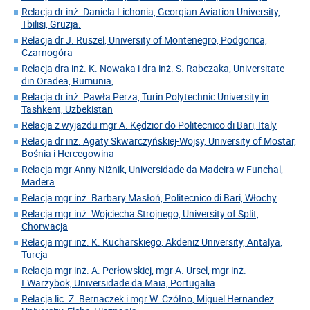
Relacja dr inż. Daniela Lichonia, Georgian Aviation University,
Tbilisi, Gruzja.
Relacja dr J. Ruszel, University of Montenegro, Podgorica,
Czarnogóra
Relacja dra inż. K. Nowaka i dra inż. S. Rabczaka, Universitate
din Oradea, Rumunia,
Relacja dr inż. Pawła Perza, Turin Polytechnic University in
Tashkent, Uzbekistan
Relacja z wyjazdu mgr A. Kędzior do Politecnico di Bari, Italy
Relacja dr inż. Agaty Skwarczyńskiej-Wojsy, University of Mostar,
Bośnia i Hercegowina
Relacja mgr Anny Niżnik, Universidade da Madeira w Funchal,
Madera
Relacja mgr inż. Barbary Masłoń, Politecnico di Bari, Włochy
Relacja mgr inż. Wojciecha Strojnego, University of Split,
Chorwacja
Relacja mgr inż. K. Kucharskiego, Akdeniz University, Antalya,
Turcja
Relacja mgr inż. A. Perłowskiej, mgr A. Ursel, mgr inż.
I.Warzybok, Universidade da Maia, Portugalia
Relacja lic. Z. Bernaczek i mgr W. Czółno, Miguel Hernandez