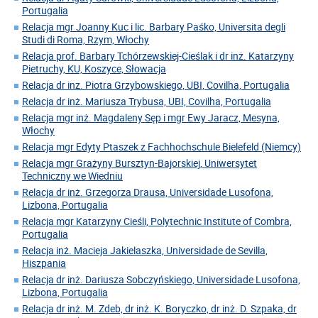
Portugalia
Relacja mgr Joanny Kuc i lic. Barbary Paśko, Universita degli
Studi di Roma, Rzym, Włochy
Relacja prof. Barbary Tchórzewskiej-Cieślak i dr inż. Katarzyny
Pietruchy, KU, Koszyce, Słowacja
Relacja dr inz. Piotra Grzybowskiego, UBI, Covilha, Portugalia
Relacja dr inż. Mariusza Trybusa, UBI, Covilha, Portugalia
Relacja mgr inż. Magdaleny Sęp i mgr Ewy Jaracz, Mesyna,
Włochy
Relacja mgr Edyty Ptaszek z Fachhochschule Bielefeld (Niemcy)
Relacja mgr Grażyny Bursztyn-Bajorskiej, Uniwersytet
Techniczny we Wiedniu
Relacja dr inż. Grzegorza Drausa, Universidade Lusofona,
Lizbona, Portugalia
Relacja mgr Katarzyny Cieśli, Polytechnic Institute of Combra,
Portugalia
Relacja inż. Macieja Jakielaszka, Universidade de Sevilla,
Hiszpania
Relacja dr inż. Dariusza Sobczyńskiego, Universidade Lusofona,
Lizbona, Portugalia
Relacja dr inż. M. Zdeb, dr inż. K. Boryczko, dr inż. D. Szpaka, dr