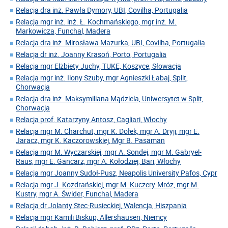
Relacja dra inż. Pawła Dymory, UBI, Covilha, Portugalia
Relacja mgr inż. inż. Ł. Kochmańskiego, mgr inż. M.
Markowicza, Funchal, Madera
Relacja dra inż. Mirosława Mazurka, UBI, Covilha, Portugalia
Relacja dr inż. Joanny Krasoń, Porto, Portugalia
Relacja mgr Elżbiety Juchy, TUKE, Koszyce, Słowacja
Relacja mgr inż. Ilony Szuby, mgr Agnieszki Łabaj, Split,
Chorwacja
Relacja dra inż. Maksymiliana Mądziela, Uniwersytet w Split,
Chorwacja
Relacja prof. Katarzyny Antosz, Cagliari, Włochy
Relacja mgr M. Charchut, mgr K. Dołek, mgr A. Dryji, mgr E.
Jaracz, mgr K. Kaczorowskiej, Mgr B. Pasaman
Relacja mgr M. Wyczarskiej, mgr A. Sondej, mgr M. Gabryel-
Raus, mgr E. Gancarz, mgr A. Kołodziej, Bari, Włochy
Relacja mgr Joanny Sudoł-Pusz, Neapolis University Pafos, Cypr
Relacja mgr J. Kozdrańskiej, mgr M. Kuczery-Mróz, mgr M.
Kustry, mgr A. Świder, Funchal, Madera
Relacja dr Jolanty Stec-Rusieckiej, Walencja, Hiszpania
Relacja mgr Kamili Biskup, Allershausen, Niemcy