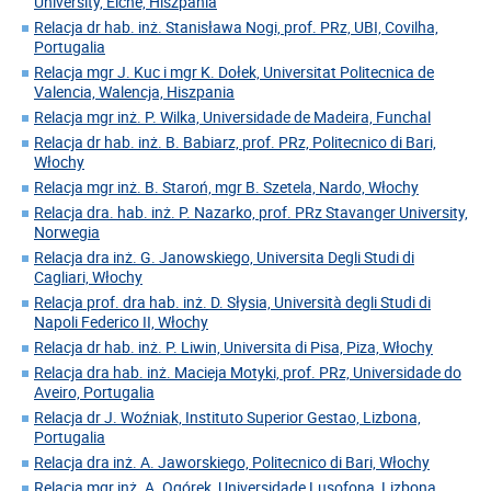
University, Elche, Hiszpania
Relacja dr hab. inż. Stanisława Nogi, prof. PRz, UBI, Covilha,
Portugalia
Relacja mgr J. Kuc i mgr K. Dołek, Universitat Politecnica de
Valencia, Walencja, Hiszpania
Relacja mgr inż. P. Wilka, Universidade de Madeira, Funchal
Relacja dr hab. inż. B. Babiarz, prof. PRz, Politecnico di Bari,
Włochy
Relacja mgr inż. B. Staroń, mgr B. Szetela, Nardo, Włochy
Relacja dra. hab. inż. P. Nazarko, prof. PRz Stavanger University,
Norwegia
Relacja dra inż. G. Janowskiego, Universita Degli Studi di
Cagliari, Włochy
Relacja prof. dra hab. inż. D. Słysia, Università degli Studi di
Napoli Federico II, Włochy
Relacja dr hab. inż. P. Liwin, Universita di Pisa, Piza, Włochy
Relacja dra hab. inż. Macieja Motyki, prof. PRz, Universidade do
Aveiro, Portugalia
Relacja dr J. Woźniak, Instituto Superior Gestao, Lizbona,
Portugalia
Relacja dra inż. A. Jaworskiego, Politecnico di Bari, Włochy
Relacja mgr inż. A. Ogórek, Universidade Lusofona, Lizbona,