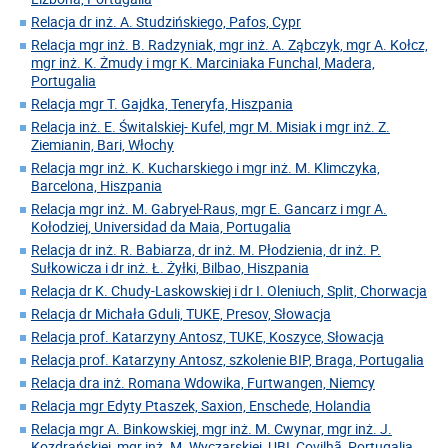
Relacja dr inż. A. Studzińskiego, Pafos, Cypr
Relacja mgr inż. B. Radzyniak, mgr inż. A. Ząbczyk, mgr A. Kołcz,
mgr inż. K. Żmudy i mgr K. Marciniaka Funchal, Madera,
Portugalia
Relacja mgr T. Gajdka, Teneryfa, Hiszpania
Relacja inż. E. Świtalskiej- Kufel, mgr M. Misiak i mgr inż. Z.
Ziemianin, Bari, Włochy
Relacja mgr inż. K. Kucharskiego i mgr inż. M. Klimczyka,
Barcelona, Hiszpania
Relacja mgr inż. M. Gabryel-Raus, mgr E. Gancarz i mgr A.
Kołodziej, Universidad da Maia, Portugalia
Relacja dr inż. R. Babiarza, dr inż. M. Płodzienia, dr inż. P.
Sułkowicza i dr inż. Ł. Żyłki, Bilbao, Hiszpania
Relacja dr K. Chudy-Laskowskiej i dr I. Oleniuch, Split, Chorwacja
Relacja dr Michała Gduli, TUKE, Presov, Słowacja
Relacja prof. Katarzyny Antosz, TUKE, Koszyce, Słowacja
Relacja prof. Katarzyny Antosz, szkolenie BIP, Braga, Portugalia
Relacja dra inż. Romana Wdowika, Furtwangen, Niemcy
Relacja mgr Edyty Ptaszek, Saxion, Enschede, Holandia
Relacja mgr A. Binkowskiej, mgr inż. M. Cwynar, mgr inż. J.
Kozdrańskiej, mgr inż. M. Wyczarskiej, UBI, Covilhã, Portugalia