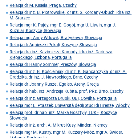
Relacja dr M. Kisiela, Praga, Czechy
Relacja dr inż. B. Piotrowskiej, dr inż. S. Kordany-Obuch i dra inż.
M. Starzec
Relacja mgr K. Pajdy, mgr E. Gogój, mgr U. Litwin, mgr J.
Kuźniar, Koszyce, Słowacja
Relacja mgr Anny Wdowik, Bratysława, Słowacja
Relacja dr Agnieszki Pękali, Koszyce, Słowacja
Relacja dra inż. Kazimierza Kamudy i dra inż. Dariusza
Klepackiego, Lizbona, Portugalia
Relacja dr Hanny Sommer, Preszów, Słowacja
Relacja dr inż. B. Kościelniak, dr inż. K. Gancarczyka, dr inż. A.
Gradzika, dr inż. J. Nawrockiego, Brno, Czechy
Relacja dr Joanny Ruszel, Egaleo, Ateny, Grecja
Relacja dr hab. inż. Andrzeja Kubita, prof. PRz, Brno, Czechy
Relacja dr inż. Grzegorza Drupki, UBI, Covilha, Portugalia
Relacja mgr E. Ptaszek, Università degli Studi di Firenze, Włochy
Relacja prof. dr hab. inż. Marka Gosztyły, TUKE, Koszyce,
Słowacja
Relacja dr inż. arch. A. Mikrut-Kusy, Minden, Niemcy
Relacja mgr M. Kustry, mgr M. Kuczery-Mróz, mgr A. Świder,
Lizbona, Portugalia