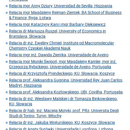
Relacja mgr Anny Dziury, Universidad de Sevilla, Hiszpania
Relacja mgr Magdaleny Rejman-Zientek, BA School of Business
& Finance, Ryga, Łotwa
Relacja mgr Katarzyny Kani i mgr Barbary Oleksiewicz
Relacja dr Mariusza Ruszel, University of Economics in
Bratislava, Słowacja
Relacja dr inż. Eweliny Chmiel, Institute od Macromolecular
Chemistry Czeskiej Akademii Nauk
Relacja mgr inż. Dawida Zientka, Universidade de Aveiro
Relacja mgr Moniki Świgoń, mgr Magdaleny Kamler, mgr inż.
Grzegorza Rybickiego, Universidade de Aveiro, Portugalia
Relacja dr Krzysztofa Prendeckiego, KU, Słowacja, Koszyce
Relacja prof. Aleksandra Gugnina, Universidad Rey Juan Carlos,
Madryt, Hiszpania
Relacja prof. Aleksandra Kozłowskiego, UBI, Covilha, Portugalia
Relacja dr inż. Wiesławy Malskiej i dr Tomasza Binkowskiego,
KU, Slowacja
Relacja dr hab. inż. Macieja Motyki, prof. PRz, Universita Degli
Studi di Torino, Turyn, Włochy
Relacja dr inż. Jakuba Wojturskiego, KU, Koszyce, Słowacja
Relacja dr Agaty Surówki, Universidade Lusofona, Lizbona,