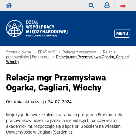
Zaloguj
Wyszukaj
MENU
Strona główna
ERASMUS
Relacje z wyjazdów
Relacje
pracowników | Erasmus+
Relacja mgr Przemysława Ogarka, Cagliari,
Włochy
Relacja mgr Przemysława
Ogarka, Cagliari, Włochy
Ostatnia aktualizacja: 24. 07. 2024 r.
Moje tygodniowe szkolenie, w ramach programu Erasmus+ dla
pracowników uczelni wyższych niebędących nauczycielami
akademickimi, rozpoczęło się 8 lipca br. Gościłem na włoskim
Uniwersytecie w Cagliari (Sardynia).