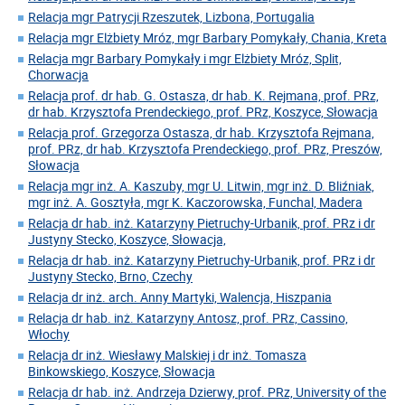
Relacja mgr Patrycji Rzeszutek, Lizbona, Portugalia
Relacja mgr Elżbiety Mróz, mgr Barbary Pomykały, Chania, Kreta
Relacja mgr Barbary Pomykały i mgr Elżbiety Mróz, Split,
Chorwacja
Relacja prof. dr hab. G. Ostasza, dr hab. K. Rejmana, prof. PRz,
dr hab. Krzysztofa Prendeckiego, prof. PRz, Koszyce, Słowacja
Relacja prof. Grzegorza Ostasza, dr hab. Krzysztofa Rejmana,
prof. PRz, dr hab. Krzysztofa Prendeckiego, prof. PRz, Preszów,
Słowacja
Relacja mgr inż. A. Kaszuby, mgr U. Litwin, mgr inż. D. Bliźniak,
mgr inż. A. Gosztyła, mgr K. Kaczorowska, Funchal, Madera
Relacja dr hab. inż. Katarzyny Pietruchy-Urbanik, prof. PRz i dr
Justyny Stecko, Koszyce, Słowacja,
Relacja dr hab. inż. Katarzyny Pietruchy-Urbanik, prof. PRz i dr
Justyny Stecko, Brno, Czechy
Relacja dr inż. arch. Anny Martyki, Walencja, Hiszpania
Relacja dr hab. inż. Katarzyny Antosz, prof. PRz, Cassino,
Włochy
Relacja dr inż. Wiesławy Malskiej i dr inż. Tomasza
Binkowskiego, Koszyce, Słowacja
Relacja dr hab. inż. Andrzeja Dzierwy, prof. PRz, University of the