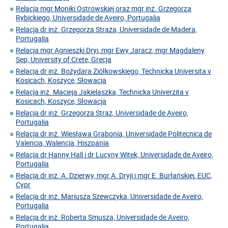
Relacja mgr Moniki Ostrowskiej oraz mgr inż. Grzegorza
Rybickiego, Universidade de Aveiro, Portugalia
Relacja dr inż. Grzegorza Straża, Universidade de Madera,
Portugalia
Relacja mgr Agnieszki Dryi, mgr Ewy Jaracz, mgr Magdaleny
Sep, University of Crete, Grecja
Relacja dr inż. Bożydara Ziółkowskiego, Technicka Universita v
Kosicach, Koszyce, Słowacja
Relacja inż. Macieja Jakielaszka, Technicka Univerzita v
Kosicach, Koszyce, Słowacja
Relacja dr inż. Grzegorza Straż, Universidade de Aveiro,
Portugalia
Relacja dr inż. Wiesława Grabonia, Universidade Politecnica de
Valencia, Walencja, Hiszpania
Relacja dr Hanny Hall i dr Lucyny Witek, Universidade de Aveiro,
Portugalia
Relacja dr inż. A. Dzierwy, mgr A. Dryji i mgr E. Burłańskiej, EUC,
Cypr
Relacja dr inż. Mariusza Szewczyka, Universidade de Aveiro,
Portugalia
Relacja dr inż. Roberta Smusza, Universidade de Aveiro,
Portugalia