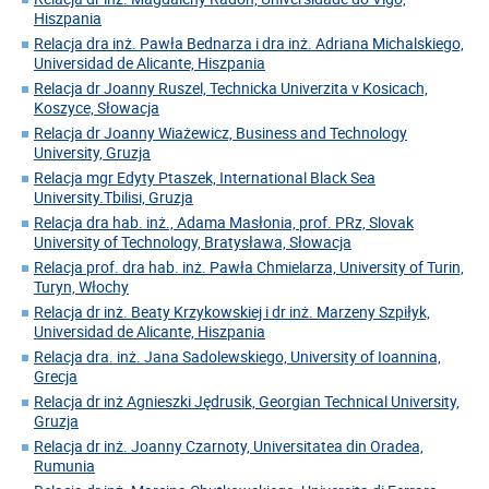
Hiszpania
Relacja dra inż. Pawła Bednarza i dra inż. Adriana Michalskiego,
Universidad de Alicante, Hiszpania
Relacja dr Joanny Ruszel, Technicka Univerzita v Kosicach,
Koszyce, Słowacja
Relacja dr Joanny Wiażewicz, Business and Technology
University, Gruzja
Relacja mgr Edyty Ptaszek, International Black Sea
University.Tbilisi, Gruzja
Relacja dra hab. inż., Adama Masłonia, prof. PRz, Slovak
University of Technology, Bratysława, Słowacja
Relacja prof. dra hab. inż. Pawła Chmielarza, University of Turin,
Turyn, Włochy
Relacja dr inż. Beaty Krzykowskiej i dr inż. Marzeny Szpiłyk,
Universidad de Alicante, Hiszpania
Relacja dra. inż. Jana Sadolewskiego, University of Ioannina,
Grecja
Relacja dr inż Agnieszki Jędrusik, Georgian Technical University,
Gruzja
Relacja dr inż. Joanny Czarnoty, Universitatea din Oradea,
Rumunia