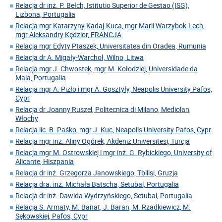
Relacja dr inż. P. Bełch, Istitutio Superior de Gestao (ISG),
Lizbona, Portugalia
Relacja mgr Katarzyny Kadaj-Kuca, mgr Marii Warzybok-Lech,
mgr Aleksandry Kędzior, FRANCJA
Relacja mgr Edyty Ptaszek, Universitatea din Oradea, Rumunia
Relacja dr A. Migały-Warchoł, Wilno, Litwa
Relacja mgr J. Chwostek, mgr M. Kołodziej, Universidade da
Maia, Portugalia
Relacja mgr A. Pizło i mgr A. Gosztyły, Neapolis University Pafos,
Cypr
Relacja dr Joanny Ruszel, Politecnica di Milano, Mediolan,
Włochy
Relacja lic. B. Paśko, mgr J. Kuc, Neapolis University Pafos, Cypr
Relacja mgr inż. Aliny Ogórek, Akdeniz Universitesi, Turcja
Relacja mgr M. Ostrowskiej i mgr inż. G. Rybickiego, University of
Alicante, Hiszpania
Relacja dr inż. Grzegorza Janowskiego, Tbilisi, Gruzja
Relacja dra. inż. Michała Batscha, Setubal, Portugalia
Relacja dr inż. Dawida Wydrzyńskiego, Setubal, Portugalia
Relacja S. Armaty, M. Banat, J. Baran, M. Rzadkiewicz, M.
Sękowskiej, Pafos, Cypr