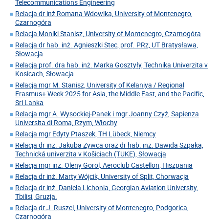
Telecommunications Engineering
Relacja dr inż Romana Wdowika, University of Montenegro,
Czarnogóra
Relacja Moniki Stanisz, University of Montenegro, Czarnogóra
Relacja dr hab. inż. Agnieszki Stec, prof. PRz, UT Bratysława,
Słowacja
Relacja prof. dra hab. inż. Marka Gosztyły, Technika Univerzita v
Kosicach, Słowacja
Relacja mgr M. Stanisz, University of Kelaniya / Regional
Erasmus+ Week 2025 for Asia, the Middle East, and the Pacific,
Sri Lanka
Relacja mgr A. Wysockiej-Panek i mgr Joanny Czyż, Sapienza
Universita di Roma, Rzym, Włochy
Relacja mgr Edyty Ptaszek, TH Lübeck, Niemcy
Relacja dr inż. Jakuba Żywca oraz dr hab. inż. Dawida Szpaka,
Technická univerzita v Košiciach (TUKE), Słowacja
Relacja mgr inż. Oleny Gorol, Aeroclub Castellon, Hiszpania
Relacja dr inż. Marty Wójcik, University of Split, Chorwacja
Relacja dr inż. Daniela Lichonia, Georgian Aviation University,
Tbilisi, Gruzja.
Relacja dr J. Ruszel, University of Montenegro, Podgorica,
Czarnogóra