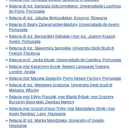
Relacja dr inż. Dariusza Sobczyńskiego, Universidade Lusofona
do Porto, Portugalia
Relacja dr inż. Jakuba Wojturskiego, Koszyce, Słowacja
Relacja dr Beaty Zatwarnickiej-Madury, Universidade de Aveiro,
Portugalia
Relacja dr inż. Bernardety Dębskiej i mgr inż. Joanny Krasoń,
Aveiro, Portugalia
Relacja dr inż. Slawomira Samoleja, Universita Degli Studi di
Firenze, Florencja
Relacja prof. Jacka Kluski, Universidade de Coimbra, Portugalia
Relacja mgr Katarzyny Kurek, Regent Language Training,
Londyn, Anglia
Relacja mgr Macieja Szalachy, Porto Design Factory, Portugalia
Relacja dr inż. Wiesława Grabonia, Universita Degli studi di
Messina, Włochy
Relacja mgr Edyty Ptaszek, mgr Blanki Rybak, mgr Grażyny
Bursztyn-Bajorskiej, Zwickau Niemcy
Relacja mgr Urszuli Urjasz-Tryby, mgr Magdaleny Stręk i mgr
Anety Rembisz, Leon, Hiszpania
Relacja dr inż. Marka Magdziaka, University of Oviedo,
Hiszpania