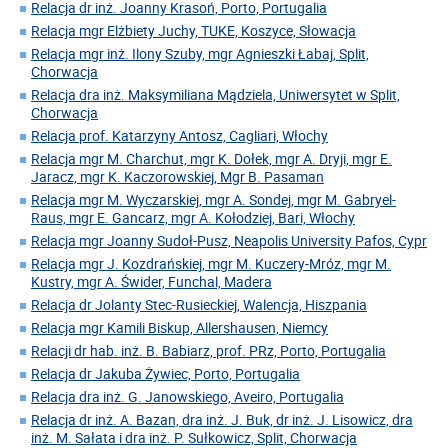
Relacja dr inż. Joanny Krasoń, Porto, Portugalia
Relacja mgr Elżbiety Juchy, TUKE, Koszyce, Słowacja
Relacja mgr inż. Ilony Szuby, mgr Agnieszki Łabaj, Split,
Chorwacja
Relacja dra inż. Maksymiliana Mądziela, Uniwersytet w Split,
Chorwacja
Relacja prof. Katarzyny Antosz, Cagliari, Włochy
Relacja mgr M. Charchut, mgr K. Dołek, mgr A. Dryji, mgr E.
Jaracz, mgr K. Kaczorowskiej, Mgr B. Pasaman
Relacja mgr M. Wyczarskiej, mgr A. Sondej, mgr M. Gabryel-
Raus, mgr E. Gancarz, mgr A. Kołodziej, Bari, Włochy
Relacja mgr Joanny Sudoł-Pusz, Neapolis University Pafos, Cypr
Relacja mgr J. Kozdrańskiej, mgr M. Kuczery-Mróz, mgr M.
Kustry, mgr A. Świder, Funchal, Madera
Relacja dr Jolanty Stec-Rusieckiej, Walencja, Hiszpania
Relacja mgr Kamili Biskup, Allershausen, Niemcy
Relacji dr hab. inż. B. Babiarz, prof. PRz, Porto, Portugalia
Relacja dr Jakuba Żywiec, Porto, Portugalia
Relacja dra inż. G. Janowskiego, Aveiro, Portugalia
Relacja dr inż. A. Bazan, dra inż. J. Buk, dr inż. J. Lisowicz, dra
inż. M. Sałata i dra inż. P. Sułkowicz, Split, Chorwacja