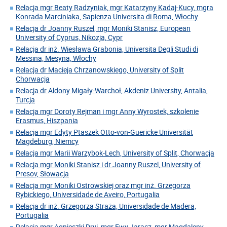
Relacja mgr Beaty Radzyniak, mgr Katarzyny Kadaj-Kucy, mgra
Konrada Marciniaka, Sapienza Universita di Roma, Włochy
Relacja dr Joanny Ruszel, mgr Moniki Stanisz, European
University of Cyprus, Nikozja, Cypr
Relacja dr inż. Wiesława Grabonia, Universita Degli Studi di
Messina, Mesyna, Włochy
Relacja dr Macieja Chrzanowskiego, University of Split
Chorwacja
Relacja dr Aldony Migały-Warchoł, Akdeniz University, Antalia,
Turcja
Relacja mgr Doroty Rejman i mgr Anny Wyrostek, szkolenie
Erasmus, Hiszpania
Relacja mgr Edyty Ptaszek Otto-von-Guericke Universität
Magdeburg, Niemcy
Relacja mgr Marii Warzybok-Lech, University of Split, Chorwacja
Relacja mgr Moniki Stanisz i dr Joanny Ruszel, University of
Presov, Słowacja
Relacja mgr Moniki Ostrowskiej oraz mgr inż. Grzegorza
Rybickiego, Universidade de Aveiro, Portugalia
Relacja dr inż. Grzegorza Straża, Universidade de Madera,
Portugalia
Relacja mgr Agnieszki Dryi, mgr Ewy Jaracz, mgr Magdaleny