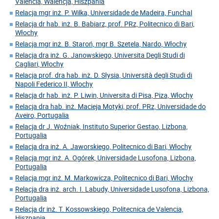
Valencia, Walencja, Hiszpania
Relacja mgr inż. P. Wilka, Universidade de Madeira, Funchal
Relacja dr hab. inż. B. Babiarz, prof. PRz, Politecnico di Bari,
Włochy
Relacja mgr inż. B. Staroń, mgr B. Szetela, Nardo, Włochy
Relacja dra inż. G. Janowskiego, Universita Degli Studi di
Cagliari, Włochy
Relacja prof. dra hab. inż. D. Słysia, Università degli Studi di
Napoli Federico II, Włochy
Relacja dr hab. inż. P. Liwin, Universita di Pisa, Piza, Włochy
Relacja dra hab. inż. Macieja Motyki, prof. PRz, Universidade do
Aveiro, Portugalia
Relacja dr J. Woźniak, Instituto Superior Gestao, Lizbona,
Portugalia
Relacja dra inż. A. Jaworskiego, Politecnico di Bari, Włochy
Relacja mgr inż. A. Ogórek, Universidade Lusofona, Lizbona,
Portugalia
Relacja mgr inż. M. Markowicza, Politecnico di Bari, Włochy
Relacja dra inż. arch. I. Labudy, Universidade Lusofona, Lizbona,
Portugalia
Relacja dr inż. T. Kossowskiego, Politecnica de Valencia,
Hiszpania