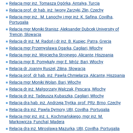
Relacja mgr inż. Tomasza Ogórka, Antalya, Turcja
Relacja prof. dr hab. inż. Iwony Zarzyki, Zlin, Czechy
Relacja mgr inż.. M. Łanochy i mgr inż. K. Safina, Covilha,
Portugalia
Relacja mgr Moniki Stanisz, Aleksander Dubcek University of
Trencin, Słowacja
Relacja dr inż. M. Radoń i dr inż. B. Kupiec, Patra, Grecja
Relacja mgr Przemysława Ogarka, Cagliari, Włochy
Relacja mgr inż. Wojciecha Strojnego, Alicante, Hiszpania
Relacja mgr B. Pomykały, mgr E. Mróz, Bari, Włochy
Relacja dr Joanny Ruszel, Zilina, Słowacja
Relacja prof. dr hab. inż. Pawła Chmielarza, Alicante, Hiszpania
Relacja mgr Moniki Wolan, Bari, Włochy
Relacja dr inż. Małgorzaty Walczak, Pescara, Włochy
Relacja dr inż. Tadeusza Kubaszka, Cagliari, Włochy
Relacja dra hab. inż. Andrzeja Trytka, prof. PRz, Brno, Czechy
Relacja dra inż. Pawła Dymory, UBI, Covilha, Portugalia
Relacja mgr inż. inż. Ł. Kochmańskiego, mgr inż. M.
Markowicza, Funchal, Madera
Relacja dra inż. Mirosława Mazurka, UBI, Covilha, Portugalia