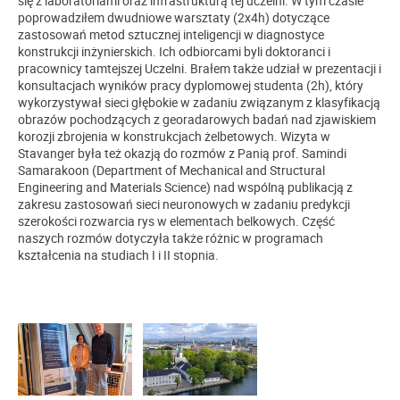
się z laboratoriami oraz infrastrukturą tej uczelni. W tym czasie
poprowadziłem dwudniowe warsztaty (2x4h) dotyczące
zastosowań metod sztucznej inteligencji w diagnostyce
konstrukcji inżynierskich. Ich odbiorcami byli doktoranci i
pracownicy tamtejszej Uczelni. Brałem także udział w prezentacji i
konsultacjach wyników pracy dyplomowej studenta (2h), który
wykorzystywał sieci głębokie w zadaniu związanym z klasyfikacją
obrazów pochodzących z georadarowych badań nad zjawiskiem
korozji zbrojenia w konstrukcjach żelbetowych. Wizyta w
Stavanger była też okazją do rozmów z Panią prof. Samindi
Samarakoon (Department of Mechanical and Structural
Engineering and Materials Science) nad wspólną publikacją z
zakresu zastosowań sieci neuronowych w zadaniu predykcji
szerokości rozwarcia rys w elementach belkowych. Część
naszych rozmów dotyczyła także różnic w programach
kształcenia na studiach I i II stopnia.