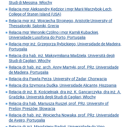
Studi di Messina, Włochy
Relacja mgr Aleksandry Kędzior i mgr Marii Warzybok-Lech,
College of Staten Island (USA)
Relacja mgr inż. Wojciecha Strojnego, Aristotle University of
Thessaloniki, Saloniki, Grecja
Relacja mgr Weroniki Czółno i mgr Kamili Kubackiej,
Universidade Lusofona do Porto, Portugalia
Relacja mgr inż. Grzegorza Rybickiego, Universidade de Madeira,
Portugalia
Relacja dra hab. inż. Maksymiliana Mądziela, Università degli
Studi di Cagliari, Włochy
Relacja dr hab. inż. arch. Anny Martyki, prof. PRz, Universidade
de Madeira, Portugalia
Relacja dra Pawła Perza, University of Zadar, Chorwacja
Relacja dra Szymona Dudka, Universidade Alicante, Hiszpania
Relacja dr inż. B. Kościelniak, dra inż. K. Gancarczyka, dra inż. A.
Gradzika, Università degli Studi di Cagliari, Włochy
Relacja dra hab. Mariusza Ruszel, prof. PRz, University of
Prešov, Preszów, Słowacja
Relacja dr hab. inż. Wojciecha Nowaka, prof. PRz, Universidade
de Aveiro, Portugalia
Relacja dr inż. Magdaleny Radoń, Universidade do Vigo,