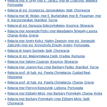
Relacja mgr A. Dryji, mgr E. Jaracz, mgr M. Charchut, Madera,
Portugalia
Relacja dr inż. Grzegorza Janowskiego, Split, Chorwacja
Relacja mgr M. Wolan, mgr E. Burłańskiej, mgr B. Pasaman, mgr
K. Kaczorowskiej, Stambuł, Turcja,
Relacja dr inż. Dariusza Sobczyńskiego, Koszyce, Słowacja
Relacja mgr Agnieszki Pizło i mgr Magdaleny Śmigały-Lasota,
Chania, Kreta, Grecja
Relacja mgr Anety Kołcz, Haliny Zawiszy, mgr inż. Agnieszki
Ząbczyk i mgr inż. Krzysztofa Żmudy, Aveiro, Portugalia.
Relacja dr Agaty Surówki, Split, Chorwacja
Relacja dr inż. Maksymiliana Cieśli, Oradea, Rumunia
Relacja mgr Sabiny Czapran, Koszyce, Słowacja
Relacja mgr Joanny Kuc i mgr Barbary Paśko, Stambuł, Turcja
Relacja prof. dr hab. inż. Pawła Chmielarza, Cuidad Real,
Hiszpania
Relacja prof. dr hab. inż. Pawła Chmielarza, Chania, Grecja
Relacja mgr Patrycji Rzeszutek, Lizbona, Portugalia
Relacja mgr Elżbiety Mróz, mgr Barbary Pomykały, Chania, Kreta
Relacja mgr Barbary Pomykały i mgr Elżbiety Mróz, Split,
Chorwacja