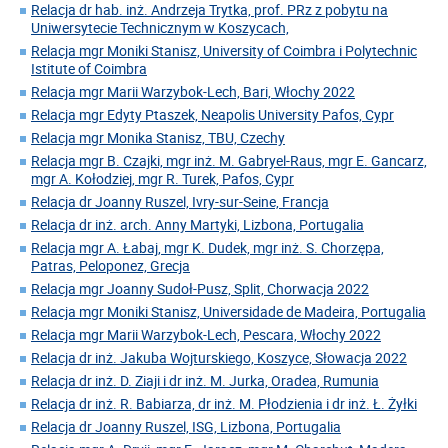
Relacja dr hab. inż. Andrzeja Trytka, prof. PRz z pobytu na
Uniwersytecie Technicznym w Koszycach,
Relacja mgr Moniki Stanisz, University of Coimbra i Polytechnic
Istitute of Coimbra
Relacja mgr Marii Warzybok-Lech, Bari, Włochy 2022
Relacja mgr Edyty Ptaszek, Neapolis University Pafos, Cypr
Relacja mgr Monika Stanisz, TBU, Czechy
Relacja mgr B. Czajki, mgr inż. M. Gabryel-Raus, mgr E. Gancarz,
mgr A. Kołodziej, mgr R. Turek, Pafos, Cypr
Relacja dr Joanny Ruszel, Ivry-sur-Seine, Francja
Relacja dr inż. arch. Anny Martyki, Lizbona, Portugalia
Relacja mgr A. Łabaj, mgr K. Dudek, mgr inż. S. Chorzępa,
Patras, Peloponez, Grecja
Relacja mgr Joanny Sudoł-Pusz, Split, Chorwacja 2022
Relacja mgr Moniki Stanisz, Universidade de Madeira, Portugalia
Relacja mgr Marii Warzybok-Lech, Pescara, Włochy 2022
Relacja dr inż. Jakuba Wojturskiego, Koszyce, Słowacja 2022
Relacja dr inż. D. Ziaji i dr inż. M. Jurka, Oradea, Rumunia
Relacja dr inż. R. Babiarza, dr inż. M. Płodzienia i dr inż. Ł. Żyłki
Relacja dr Joanny Ruszel, ISG, Lizbona, Portugalia