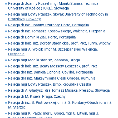
Relacja dr Joanny Ruszel i mgr Moniki Stanisz, Technical
University of Košice (TUKE), Słowacja
Relacja mgr Edyty Ptaszek, Slovak University of Technology in
Bratislava, Słowacja
Relacja dr inż. Joanny Czarnoty, Porto, Portugalia
Relacja dr inż. Tomasza Kossowskiego, Walencja, Hiszpania
Relacja dr Dominiki Ziaji, Porto, Portugalia
Relacja dr hab. inż. Doroty Stadnickiej, prof. PRz, Turyn, Włochy
Relacja mgr A. Wójcik i mgr M. Szczepańskiej, Walencja,
Hiszpania
Relacja mgr Moniki Stanisz, Ioannina, Grecja
Relacja dr hab. inż. Beaty Mossety-Leszczak, prof. PRz
Relacja dra inż. Daniela Lichonia, Covilhã, Portugalia
Relacja dra inż. Maksymiliana Cieśli, Oradea, Rumunia
Relacja mgr Edyty Ptaszek, Brno, Republika Czeska
Relacja dr A. Gładysz i dra Tomasz Misiaka, Preszów, Słowacja
Relacja dr M. Kisiela, Praga, Czechy
Relacja dr inż. B. Piotrowskiej, dr inż. S. Kordany-Obuch i dra inż.
M. Starzec
Relacja mgr K. Pajdy, mgr E. Gogój, mgr U. Litwin, mgr J.
Kuźniar, Koszyce, Słowacja