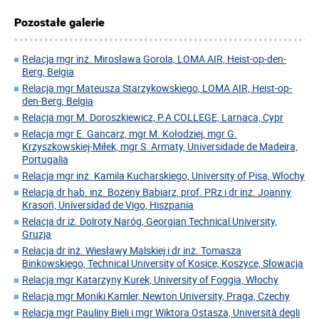
Pozostałe galerie
Relacja mgr inż. Mirosława Gorola, LOMA AIR, Heist-op-den-
Berg, Belgia
Relacja mgr Mateusza Starzykowskiego, LOMA AIR, Heist-op-
den-Berg, Belgia
Relacja mgr M. Doroszkiewicz, P.A COLLEGE, Larnaca, Cypr
Relacja mgr E. Gancarz, mgr M. Kołodziej, mgr G.
Krzyszkowskiej-Miłek, mgr S. Armaty, Universidade de Madeira,
Portugalia
Relacja mgr inż. Kamila Kucharskiego, University of Pisa, Włochy
Relacja dr hab. inż. Bożeny Babiarz, prof. PRz i dr inż. Joanny
Krasoń, Universidad de Vigo, Hiszpania
Relacja dr iż. Dolroty Naróg, Georgian Technical University,
Gruzja
Relacja dr inż. Wiesławy Malskiej i dr inż. Tomasza
Binkowskiego, Technical University of Kosice, Koszyce, Słowacja
Relacja mgr Katarzyny Kurek, University of Foggia, Włochy
Relacja mgr Moniki Kamler, Newton University, Praga, Czechy
Relacja mgr Pauliny Bieli i mgr Wiktora Ostasza, Università degli