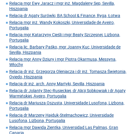
Relacja mgr Ewy Jaracz i mgr inż. Magdaleny Sęp, Sevilla,
Hiszpania
Relacja dr Agaty Surówki, BA School & Finance, Ryga, Łotwa
Relacja mgr inż. Wandy Kokoszki, Universidade de Aveiro,
Portugalia
Relacja mgr Katarzyny Cieśli i mgr Beaty Szczęsnej, Lizbona,
Portugalia
Relacja lic. Barbary Paśko, mgr Joanny Kuc, Universidade de
Sevilla, Hiszpania
Relacja mgr Anny Dziury i mgr Piotra Okarmusa, Messyna,
Włochy
Relacja dr inż. Grzegorza Oleniacza i dr inż. Tomasza Świętonia,
Oviedo, Hiszpania
Relacja dr inż. arch. Anny Martyki, Sevilla, Hiszpania
Relacja dr Jolanty Stec-Rusieckiej, dr Alicji Sobkowiak i dr Agaty
Warmińskiej, Aveiro, Portugalia
Relacja dr Mariusza Oszusta, Universidade Lusofona, Lizbona,
Portugalia
Relacja dr Marzeny Hajduk-Stelmachowicz, Universidade
Lusofona, Lizbona, Portugalia
Relacja mgr Dawida Zientka, Universidad Las Palmas, Gran
Canaria