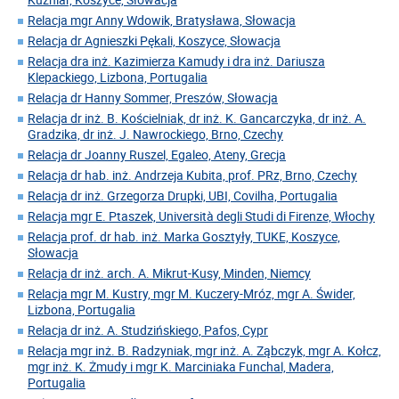
Relacja mgr Anny Wdowik, Bratysława, Słowacja
Relacja dr Agnieszki Pękali, Koszyce, Słowacja
Relacja dra inż. Kazimierza Kamudy i dra inż. Dariusza
Klepackiego, Lizbona, Portugalia
Relacja dr Hanny Sommer, Preszów, Słowacja
Relacja dr inż. B. Kościelniak, dr inż. K. Gancarczyka, dr inż. A.
Gradzika, dr inż. J. Nawrockiego, Brno, Czechy
Relacja dr Joanny Ruszel, Egaleo, Ateny, Grecja
Relacja dr hab. inż. Andrzeja Kubita, prof. PRz, Brno, Czechy
Relacja dr inż. Grzegorza Drupki, UBI, Covilha, Portugalia
Relacja mgr E. Ptaszek, Università degli Studi di Firenze, Włochy
Relacja prof. dr hab. inż. Marka Gosztyły, TUKE, Koszyce,
Słowacja
Relacja dr inż. arch. A. Mikrut-Kusy, Minden, Niemcy
Relacja mgr M. Kustry, mgr M. Kuczery-Mróz, mgr A. Świder,
Lizbona, Portugalia
Relacja dr inż. A. Studzińskiego, Pafos, Cypr
Relacja mgr inż. B. Radzyniak, mgr inż. A. Ząbczyk, mgr A. Kołcz,
mgr inż. K. Żmudy i mgr K. Marciniaka Funchal, Madera,
Portugalia