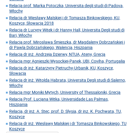
Relacja prof. Marka Potoczka, Universita degli studi di Padova,
Włochy
Relacja dr Wiesławy Malskiej i dr Tomasza Binkowskiego, KU,
Koszyce, Słowacja 2018
Relacja dr Lucyny Witek i dr Hanny Hall, Universita Degli studi di
Bari, Włochy
Relacja prof. Mirosława Śmieszka, dr Magdaleny Dobrzańskiej i
dr Pawla Dobrzańskiego, Walencja, Hiszpania
Relacja dr inż. Andrzeja Dzierwy, NTUA, Ateny, Grecja
Relacja mgr Agnieszki Wysockiej-Panek, UBI, Coviha, Portugalia
Relacja dr inż. Katarzyny Pietruchy-Urbanik, KU, Koszyce,
Słowacja
Relacja dr inż. Witolda Habrata, Universita Degli studi di Salerno,
Włochy
Relacja mgr Moniki Mytych, University of Thessaloniki, Grecja
Relacja Prof. Lucjana Witka, Universidade Las Palmas,
Hiszpania
Relacja, dr inż. A. Stec, prof. D. Słysia, dr inz. K. Pochwata, TU,
Koszyce
Relacja dr inż. Wiesławy Malskiej i dr Tomasza Binkowskiego, TU
Koszyce