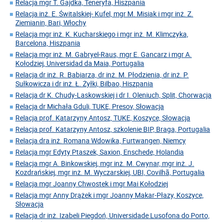
Relacja mgr T. Gajdka, Teneryfa, Hiszpania
Relacja inż. E. Świtalskiej- Kufel, mgr M. Misiak i mgr inż. Z.
Ziemianin, Bari, Włochy
Relacja mgr inż. K. Kucharskiego i mgr inż. M. Klimczyka,
Barcelona, Hiszpania
Relacja mgr inż. M. Gabryel-Raus, mgr E. Gancarz i mgr A.
Kołodziej, Universidad da Maia, Portugalia
Relacja dr inż. R. Babiarza, dr inż. M. Płodzienia, dr inż. P.
Sułkowicza i dr inż. Ł. Żyłki, Bilbao, Hiszpania
Relacja dr K. Chudy-Laskowskiej i dr I. Oleniuch, Split, Chorwacja
Relacja dr Michała Gduli, TUKE, Presov, Słowacja
Relacja prof. Katarzyny Antosz, TUKE, Koszyce, Słowacja
Relacja prof. Katarzyny Antosz, szkolenie BIP, Braga, Portugalia
Relacja dra inż. Romana Wdowika, Furtwangen, Niemcy
Relacja mgr Edyty Ptaszek, Saxion, Enschede, Holandia
Relacja mgr A. Binkowskiej, mgr inż. M. Cwynar, mgr inż. J.
Kozdrańskiej, mgr inż. M. Wyczarskiej, UBI, Covilhã, Portugalia
Relacja mgr Joanny Chwostek i mgr Mai Kołodziej
Relacja mgr Anny Drążek i mgr Joanny Makar-Płazy, Koszyce,
Słowacja
Relacja dr inż. Izabeli Piegdoń, Universidade Lusofona do Porto,