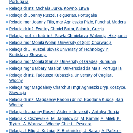
Portugalia
Relacja dr inż. Michała Jurka, Kowno, Litwa
Relacja dr Joanny Ruszel, Felguerias, Portugalia
Relacja mgr Joanny Filip, mgr Agnieszka Pizło, Funchal, Madera
Relacja dr inż. Eweliny Chmiel-Bator, Saloniki, Grecja
Relacja prof. dr hab. inż. Pawła Chmielarza, Walencja, Hiszpania
Relacja mgr Moniki Wolan, University of Split, Chorwacja
Relacja dr J. Ruszel, Slovak University of Technology in
Bratislava, Słowacja
Relacja mgr Moniki Stanisz, University of Oradea, Rumunia
Relacja mgr Barbary Masłoń, Universidad da Maia, Portugalia
Relacja dr inż. Tadeusza Kubaszka, University of Cagliari,
Włochy
Relacja mgr Magdaleny Charchut i mgr Agnieszki Dryji, Koszyce,
Słowacja
Relacja dr inż. Magdaleny Radoń i dr inż. Bogdana Kupca, Bari,
Włochy
Relacja dr Joanny Ruszel, Akdeniz University, Antalya, Turcja
Relacja K. Ciszewskiej, M. Jagiełowicz, M. Kamler, A. Miłek, K.
Trytek i A. Worosz – Włochy, Chieti – Pescara
Relacja J. Filip, J. Kuźniar, E. Burłańskiej, J. Baran, A. Paśko –