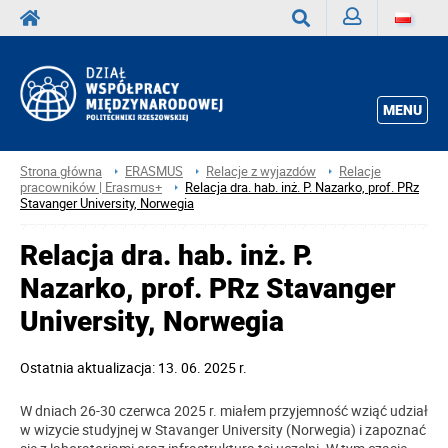
Zaloguj
Wyszukaj
MENU
Strona główna
ERASMUS
Relacje z wyjazdów
Relacje
pracowników | Erasmus+
Relacja dra. hab. inż. P. Nazarko, prof. PRz
Stavanger University, Norwegia
Relacja dra. hab. inż. P.
Nazarko, prof. PRz Stavanger
University, Norwegia
Ostatnia aktualizacja: 13. 06. 2025 r.
W dniach 26-30 czerwca 2025 r. miałem przyjemność wziąć udział
w wizycie studyjnej w Stavanger University (Norwegia) i zapoznać