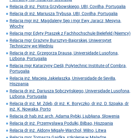
Relacja dr inz. Piotra Grzybowskiego, UBI, Covilha, Portugalia
Relacja dr inż. Mariusza Trybusa, UBI, Covilha, Portugalia
Relacja mgr inż. Magdaleny Sęp i mgr Ewy Jaracz, Mesyna,
Włochy
Relacja mgr Edyty Ptaszek z Fachhochschule Bielefeld (Niemcy)
Relacja mgr Grażyny Bursztyn-Bajorskiej, Uniwersytet
Techniczny we Wiedniu
Relacja dr inż. Grzegorza Drausa, Universidade Lusofona,
Lizbona, Portugalia
Relacja mgr Katarzyny Cieśli, Polytechnic Institute of Combra,
Portugalia
Relacja inż. Macieja Jakielaszka, Universidade de Sevilla,
Hiszpania
Relacja dr inż. Dariusza Sobczyńskiego, Universidade Lusofona,
Lizbona, Portugalia
Relacja dr inż. M. Zdeb, dr inż. K. Boryczko, dr inż. D. Szpaka, dr
inż. K. Nowaka, Porto
Relacja dr hab.inż.arch. Adama Rybki, Ljubljana, Słowenia
Relacja dr inż. Przemysława Podulki, Bilbao, Hiszpania
Relacja dr inż. Aldony Migały-Warchoł, Wilno, Litwa
Relacja mgr Tomasza Gajdka, szkolenie w Maladze