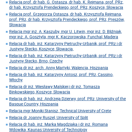
Relacja prof. dr hab. G. Ostasza, dr hab. K. Rejmana, prof. PRz,
dr hab. Krzysztofa Prendeckiego, prof. PRz, Koszyce, Słowacja
Relacja prof. Grzegorza Ostasza, dr hab. Krzysztofa Rejmana,
prof. PRz, dr hab. Krzysztofa Prendeckiego, prof. PRz, Preszów,
Słowacja
Relacja mgr inż. A. Kaszuby, mgr U. Litwin, mgr inż. D. Bliźniak,
mgr inż. A. Gosztyła, mgr K. Kaczorowska, Funchal, Madera
Relacja dr hab. inż. Katarzyny Pietruchy-Urbanik, prof. PRz i dr
Justyny Stecko, Koszyce, Słowacja,
Relacja dr hab. inż. Katarzyny Pietruchy-Urbanik, prof. PRz i dr
Justyny Stecko, Brno, Czechy
Relacja dr inż. arch. Anny Martyki, Walencja, Hiszpania
Relacja dr hab. inż. Katarzyny Antosz, prof. PRz, Cassino,
Włochy
Relacja dr inż. Wiesławy Malskiej i dr inż. Tomasza
Binkowskiego, Koszyce, Słowacja
Relacja dr hab. inż. Andrzeja Dzierwy, prof. PRz, University of the
Basque Country, Hiszpania
Relacja mgr Moniki Stanisz, Technical University of Crete
Relacja dr Joanny Ruszel, University of Split
Relacja dr hab. inż. Marka Magdziaka i dr inż. Romana
Wdowika, Kaunas University of Technology