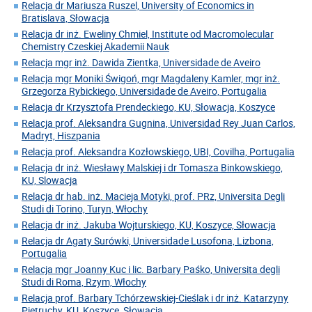
Relacja dr Mariusza Ruszel, University of Economics in
Bratislava, Słowacja
Relacja dr inż. Eweliny Chmiel, Institute od Macromolecular
Chemistry Czeskiej Akademii Nauk
Relacja mgr inż. Dawida Zientka, Universidade de Aveiro
Relacja mgr Moniki Świgoń, mgr Magdaleny Kamler, mgr inż.
Grzegorza Rybickiego, Universidade de Aveiro, Portugalia
Relacja dr Krzysztofa Prendeckiego, KU, Słowacja, Koszyce
Relacja prof. Aleksandra Gugnina, Universidad Rey Juan Carlos,
Madryt, Hiszpania
Relacja prof. Aleksandra Kozłowskiego, UBI, Covilha, Portugalia
Relacja dr inż. Wiesławy Malskiej i dr Tomasza Binkowskiego,
KU, Slowacja
Relacja dr hab. inż. Macieja Motyki, prof. PRz, Universita Degli
Studi di Torino, Turyn, Włochy
Relacja dr inż. Jakuba Wojturskiego, KU, Koszyce, Słowacja
Relacja dr Agaty Surówki, Universidade Lusofona, Lizbona,
Portugalia
Relacja mgr Joanny Kuc i lic. Barbary Paśko, Universita degli
Studi di Roma, Rzym, Włochy
Relacja prof. Barbary Tchórzewskiej-Cieślak i dr inż. Katarzyny
Pietruchy, KU, Koszyce, Słowacja