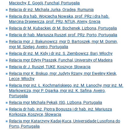
Maciochy, E. Gogój, Funchal, Portugalia
Relacja dr inż. Michała Jurka, Oradea, Rumunia
Relacja dra hab. Wojciecha Nowaka, prof. PRz i dra hab.
Marcina Drajewicza, prof. PRz, NTUA, Ateny, Grecja
Relacja dr M. Kubackiej, dr M. Bochenek, Lizbona, Portugalia
Relacja dr hab. Mariusza Ruszel, prof. PRz, Porto, Portugalia
Relacja mgr J. Bakunowicz, mgr D. Bartoszek, mgr M. Domin,
mgr M. Szeląg, Aveiro, Portugalia
Relacja dr inż. M. Kidy i dr inż. S. Ziembowicz, Bari, Włochy
Relacja mgr Edyty Ptaszek, Funchal, University of Madeira
Relacja dr J. Ruszel, TUKE, Koszyce, Słowacja
Relacja mgr K. Biskup, mgr Judyty Rżany, mgr Eweliny Klęsk,
Lecce, Włochy
Relacja mgr inż. Ł. Kochmańskiego, inż. M. Łanochy, mgr inż. M.
Markowicza, mgr P. Ogarka, mgr inż. K. Safina, Aveiro,
Portugalia
Relacja mgr Michała Pękali, ISG, Lizbona, Portugalia
Relacja dr hab. inż. Piotra Bogusza i dr hab. inż. Mariusza
Korkosza, Koszyce, Słowacja
Relacja mgr Katarzyny Kadaj-Kuca, Universidade Lusofona do
Porto, Portugalia