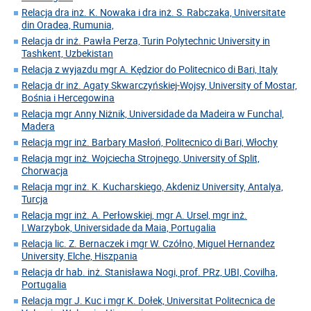
Relacja dra inż. K. Nowaka i dra inż. S. Rabczaka, Universitate
din Oradea, Rumunia,
Relacja dr inż. Pawła Perza, Turin Polytechnic University in
Tashkent, Uzbekistan
Relacja z wyjazdu mgr A. Kędzior do Politecnico di Bari, Italy
Relacja dr inż. Agaty Skwarczyńskiej-Wojsy, University of Mostar,
Bośnia i Hercegowina
Relacja mgr Anny Niżnik, Universidade da Madeira w Funchal,
Madera
Relacja mgr inż. Barbary Masłoń, Politecnico di Bari, Włochy
Relacja mgr inż. Wojciecha Strojnego, University of Split,
Chorwacja
Relacja mgr inż. K. Kucharskiego, Akdeniz University, Antalya,
Turcja
Relacja mgr inż. A. Perłowskiej, mgr A. Ursel, mgr inż.
I.Warzybok, Universidade da Maia, Portugalia
Relacja lic. Z. Bernaczek i mgr W. Czółno, Miguel Hernandez
University, Elche, Hiszpania
Relacja dr hab. inż. Stanisława Nogi, prof. PRz, UBI, Covilha,
Portugalia
Relacja mgr J. Kuc i mgr K. Dołek, Universitat Politecnica de