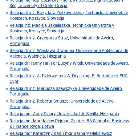
Sep, University of Crete, Grecja
Relacja dr inż. Bożydara Ziółkowskiego, Technicka Universita v
Kosicach, Koszyce, Słowacja
Relacja inż. Macieja Jakielaszka, Technicka Univerzita v
Kosicach, Koszyce, Słowacja
Relacja dr inż. Grzegorza Straż, Universidade de Aveiro,
Portugalia
Relacja dr inż. Wiesława Grabonia, Universidade Politecnica de
Valencia, Walencja, Hiszpania
Relacja dr Hanny Hall i dr Lucyny Witek, Universidade de Aveiro,
Portugalia
Relacja dr inż. A. Dzierwy, mgr A. Dryji i mgr E. Burłańskiej, EUC,
Cypr
Relacja dr inż. Mariusza Szewczyka, Universidade de Aveiro,
Portugalia
Relacja dr inż. Roberta Smusza, Universidade de Aveiro,
Portugalia
Relacja mgr Anny Dziury, Universidad de Sevilla, Hiszpania
Relacja mgr Magdaleny Rejman-Zientek, BA School of Business
& Finance, Ryga, Łotwa
Relacja mgr Katarzyny Kani i mgr Barbary Oleksiewicz