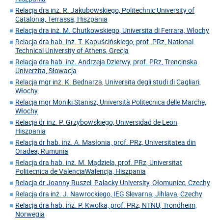
Relacja dra inż. R. Jakubowskiego, Politechnic University of
Catalonia, Terrassa, Hiszpania
Relacja dra inż. M. Chutkowskiego, Universita di Ferrara, Włochy
Relacja dra hab. inż. T. Kapuścińskiego, prof. PRz, National
Technical University of Athens, Grecja
Relacja dra hab. inż. Andrzeja Dzierwy, prof. PRz, Trencinska
Univerzita, Słowacja
Relacja mgr inż. K. Bednarza, Universita degli studi di Cagliari,
Włochy
Relacja mgr Moniki Stanisz, Università Politecnica delle Marche,
Włochy
Relacja dr inż. P. Grzybowskiego, Universidad de Leon,
Hiszpania
Relacja dr hab. inż. A. Masłonia, prof. PRz, Universitatea din
Oradea, Rumunia
Relacja dra hab. inż. M. Mądziela, prof. PRz, Universitat
Politecnica de ValenciaWalencja, Hiszpania
Relacja dr Joanny Ruszel, Palacky University, Ołomuniec, Czechy
Relacja dra inż. J. Nawrockiego, IEG Slevarna, Jihlava, Czechy
Relacja dra hab. inż. P. Kwolka, prof. PRz, NTNU, Trondheim,
Norwegia