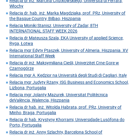
Relacja dr inż. Marcina Chutkowskiego, Universita di Ferrara,
Włochy
Relacja dr. hab. inż. Marka Magdziaka, prof. PRz, University of
the Basque Country, Bilbao, Hiszpania
Relacja Moniki Stanisz, University of Zadar, 8TH
INTERNATIONAL STAFF WEEK 2026
Relacja dr Mateusza Szala, EKA University of applied Science,
Ryga, Łotwa
Relacja mgr Edyty Ptaszek, University of Almeria. Hiszpania. XV
International Staff Week
Relacja dr inż. Maksymiliana Cieśli, Univerzitet Crne Gore w
Czarnogórze
Relacja mgr A. Kędzior na Università degli Studi di Cagliari, Italy
Relacja mgr Judyty Rżany, ISG Business and Economics School,
Lizbona, Portugalia
Relacja mgr Jolanty Mazurek, Universitat Politècnica
deValència, Walencja, Hiszpania
Relacja dr hab. inż. Witolda Habrata, prof. PRz, University of
Minho, Braga, Portugalia
Relacja dr hab. Krystyny Khorrami, Universidade Lusófona do
Porto, Portugalia
Relacja dr inż. Anny Szlachty, Barcelona School of