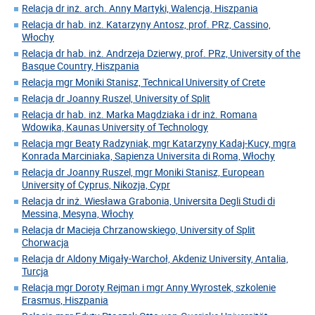
Relacja dr inż. arch. Anny Martyki, Walencja, Hiszpania
Relacja dr hab. inż. Katarzyny Antosz, prof. PRz, Cassino,
Włochy
Relacja dr hab. inż. Andrzeja Dzierwy, prof. PRz, University of the
Basque Country, Hiszpania
Relacja mgr Moniki Stanisz, Technical University of Crete
Relacja dr Joanny Ruszel, University of Split
Relacja dr hab. inż. Marka Magdziaka i dr inż. Romana
Wdowika, Kaunas University of Technology
Relacja mgr Beaty Radzyniak, mgr Katarzyny Kadaj-Kucy, mgra
Konrada Marciniaka, Sapienza Universita di Roma, Włochy
Relacja dr Joanny Ruszel, mgr Moniki Stanisz, European
University of Cyprus, Nikozja, Cypr
Relacja dr inż. Wiesława Grabonia, Universita Degli Studi di
Messina, Mesyna, Włochy
Relacja dr Macieja Chrzanowskiego, University of Split
Chorwacja
Relacja dr Aldony Migały-Warchoł, Akdeniz University, Antalia,
Turcja
Relacja mgr Doroty Rejman i mgr Anny Wyrostek, szkolenie
Erasmus, Hiszpania