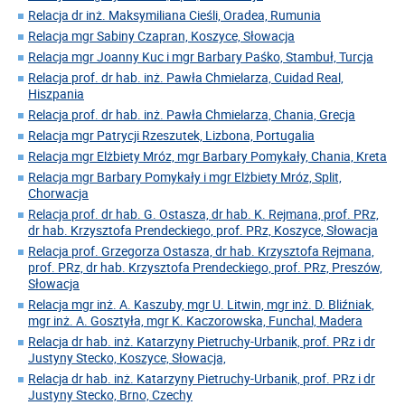
Relacja dr inż. Maksymiliana Cieśli, Oradea, Rumunia
Relacja mgr Sabiny Czapran, Koszyce, Słowacja
Relacja mgr Joanny Kuc i mgr Barbary Paśko, Stambuł, Turcja
Relacja prof. dr hab. inż. Pawła Chmielarza, Cuidad Real,
Hiszpania
Relacja prof. dr hab. inż. Pawła Chmielarza, Chania, Grecja
Relacja mgr Patrycji Rzeszutek, Lizbona, Portugalia
Relacja mgr Elżbiety Mróz, mgr Barbary Pomykały, Chania, Kreta
Relacja mgr Barbary Pomykały i mgr Elżbiety Mróz, Split,
Chorwacja
Relacja prof. dr hab. G. Ostasza, dr hab. K. Rejmana, prof. PRz,
dr hab. Krzysztofa Prendeckiego, prof. PRz, Koszyce, Słowacja
Relacja prof. Grzegorza Ostasza, dr hab. Krzysztofa Rejmana,
prof. PRz, dr hab. Krzysztofa Prendeckiego, prof. PRz, Preszów,
Słowacja
Relacja mgr inż. A. Kaszuby, mgr U. Litwin, mgr inż. D. Bliźniak,
mgr inż. A. Gosztyła, mgr K. Kaczorowska, Funchal, Madera
Relacja dr hab. inż. Katarzyny Pietruchy-Urbanik, prof. PRz i dr
Justyny Stecko, Koszyce, Słowacja,
Relacja dr hab. inż. Katarzyny Pietruchy-Urbanik, prof. PRz i dr
Justyny Stecko, Brno, Czechy