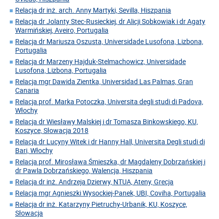
Relacja dr inż. arch. Anny Martyki, Sevilla, Hiszpania
Relacja dr Jolanty Stec-Rusieckiej, dr Alicji Sobkowiak i dr Agaty
Warmińskiej, Aveiro, Portugalia
Relacja dr Mariusza Oszusta, Universidade Lusofona, Lizbona,
Portugalia
Relacja dr Marzeny Hajduk-Stelmachowicz, Universidade
Lusofona, Lizbona, Portugalia
Relacja mgr Dawida Zientka, Universidad Las Palmas, Gran
Canaria
Relacja prof. Marka Potoczka, Universita degli studi di Padova,
Włochy
Relacja dr Wiesławy Malskiej i dr Tomasza Binkowskiego, KU,
Koszyce, Słowacja 2018
Relacja dr Lucyny Witek i dr Hanny Hall, Universita Degli studi di
Bari, Włochy
Relacja prof. Mirosława Śmieszka, dr Magdaleny Dobrzańskiej i
dr Pawla Dobrzańskiego, Walencja, Hiszpania
Relacja dr inż. Andrzeja Dzierwy, NTUA, Ateny, Grecja
Relacja mgr Agnieszki Wysockiej-Panek, UBI, Coviha, Portugalia
Relacja dr inż. Katarzyny Pietruchy-Urbanik, KU, Koszyce,
Słowacja