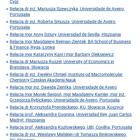
Cypr
Relacja dr inż. Mariusza Szewczyka, Universidade de Aveiro,
Portugalia
Relacja dr inż. Roberta Smusza, Universidade de Aveiro,
Portugalia
Relacja mgr Anny Dziury, Universidad de Sevilla, Hiszpania
Relacja mgr Magdaleny Rejman-Zientek, BA School of Business
& Finance, Ryga, Łotwa
Relacja mgr Katarzyny Kani i mgr Barbary Oleksiewicz
Relacja dr Mariusza Ruszel, University of Economics in
Bratislava, Słowacja
Relacja dr inż. Eweliny Chmiel, Institute od Macromolecular
Chemistry Czeskiej Akademii Nauk
Relacja mgr inż. Dawida Zientka, Universidade de Aveiro
Relacja mgr Moniki Świgoń, mgr Magdaleny Kamler, mgr inż.
Grzegorza Rybickiego, Universidade de Aveiro, Portugalia
Relacja dr Krzysztofa Prendeckiego, KU, Słowacja, Koszyce
Relacja prof. Aleksandra Gugnina, Universidad Rey Juan Carlos,
Madryt, Hiszpania
Relacja prof. Aleksandra Kozłowskiego, UBI, Covilha, Portugalia
Relacja dr inż. Wiesławy Malskiej i dr Tomasza Binkowskiego,
KU, Slowacja