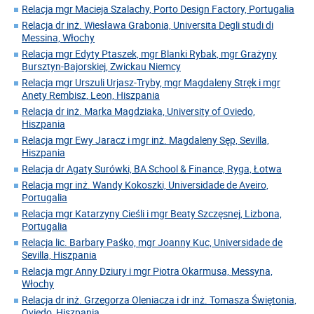
Relacja mgr Macieja Szalachy, Porto Design Factory, Portugalia
Relacja dr inż. Wiesława Grabonia, Universita Degli studi di
Messina, Włochy
Relacja mgr Edyty Ptaszek, mgr Blanki Rybak, mgr Grażyny
Bursztyn-Bajorskiej, Zwickau Niemcy
Relacja mgr Urszuli Urjasz-Tryby, mgr Magdaleny Stręk i mgr
Anety Rembisz, Leon, Hiszpania
Relacja dr inż. Marka Magdziaka, University of Oviedo,
Hiszpania
Relacja mgr Ewy Jaracz i mgr inż. Magdaleny Sęp, Sevilla,
Hiszpania
Relacja dr Agaty Surówki, BA School & Finance, Ryga, Łotwa
Relacja mgr inż. Wandy Kokoszki, Universidade de Aveiro,
Portugalia
Relacja mgr Katarzyny Cieśli i mgr Beaty Szczęsnej, Lizbona,
Portugalia
Relacja lic. Barbary Paśko, mgr Joanny Kuc, Universidade de
Sevilla, Hiszpania
Relacja mgr Anny Dziury i mgr Piotra Okarmusa, Messyna,
Włochy
Relacja dr inż. Grzegorza Oleniacza i dr inż. Tomasza Świętonia,
Oviedo, Hiszpania