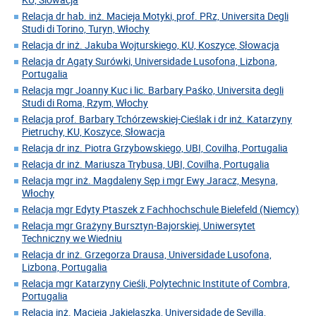
Relacja dr hab. inż. Macieja Motyki, prof. PRz, Universita Degli
Studi di Torino, Turyn, Włochy
Relacja dr inż. Jakuba Wojturskiego, KU, Koszyce, Słowacja
Relacja dr Agaty Surówki, Universidade Lusofona, Lizbona,
Portugalia
Relacja mgr Joanny Kuc i lic. Barbary Paśko, Universita degli
Studi di Roma, Rzym, Włochy
Relacja prof. Barbary Tchórzewskiej-Cieślak i dr inż. Katarzyny
Pietruchy, KU, Koszyce, Słowacja
Relacja dr inz. Piotra Grzybowskiego, UBI, Covilha, Portugalia
Relacja dr inż. Mariusza Trybusa, UBI, Covilha, Portugalia
Relacja mgr inż. Magdaleny Sęp i mgr Ewy Jaracz, Mesyna,
Włochy
Relacja mgr Edyty Ptaszek z Fachhochschule Bielefeld (Niemcy)
Relacja mgr Grażyny Bursztyn-Bajorskiej, Uniwersytet
Techniczny we Wiedniu
Relacja dr inż. Grzegorza Drausa, Universidade Lusofona,
Lizbona, Portugalia
Relacja mgr Katarzyny Cieśli, Polytechnic Institute of Combra,
Portugalia
Relacja inż. Macieja Jakielaszka, Universidade de Sevilla,