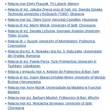
Relacja mgr Edyty Ptaszek, TH Lübeck, Niemcy
Relacja dr inż. Jakuba Żywca oraz dr hab. inż. Dawida Szpaka,
Technická univerzita v Košiciach (TUKE), Słowacja
Relacja mgr inż. Oleny Gorol, Aeroclub Castellon, Hiszpania
Relacja dr inż. Marty Wójcik, University of Split, Chorwacja
Relacja dr inż. Daniela Lichonia, Georgian Aviation University,
Tbilisi, Gruzja.
Relacja dr J. Ruszel, University of Montenegro, Podgorica,
Czarnogóra
Relacja dra inż. K. Nowaka i dra inż. S. Rabczaka, Universitate
din Oradea, Rumunia,
Relacja dr inż. Pawła Perza, Turin Polytechnic University in
Tashkent, Uzbekistan
Relacja z wyjazdu mgr A. Kędzior do Politecnico di Bari, Italy
Relacja dr inż. Agaty Skwarczyńskiej-Wojsy, University of Mostar,
Bośnia i Hercegowina
Relacja mgr Anny Niżnik, Universidade da Madeira w Funchal,
Madera
Relacja mgr inż. Barbary Masłoń, Politecnico di Bari, Włochy
Relacja mgr inż. Wojciecha Strojnego, University of Split,
Chorwacja