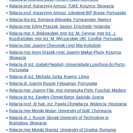
Relacja prof. Katarzyny Antosz, TUKE, Koszyce, Słowacja
Relacja prof. Katarzyny Antosz, szkolenie BIP, Braga, Portugalia
Relacja dra inż. Romana Wdowika, Furtwangen, Niemcy
Relacja mgr Edyty Ptaszek, Saxion, Enschede, Holandia
Relacja mgr A. Binkowskiej, mgr inż. M. Cwynar, mgr inż. J.
Kozdrańskiej, mgr inż. M. Wyczarskiej, UBI, Covilhã, Portugalia
Relacja mgr Joanny Chwostek i mgr Mai Kołodziej
Relacja mgr Anny Drążek i mgr Joanny Makar-Płazy, Koszyce,
Słowacja
Relacja dr inż. Izabeli Piegdoń, Universidade Lusofona do Porto,
Portugalia
Relacja dr inż. Michała Jurka, Kowno, Litwa
Relacja dr Joanny Ruszel, Felguerias, Portugalia
Relacja mgr Joanny Filip, mgr Agnieszka Pizło, Funchal, Madera
Relacja dr inż. Eweliny Chmiel-Bator, Saloniki, Grecja
Relacja prof. dr hab. inż. Pawła Chmielarza, Walencja, Hiszpania
Relacja mgr Moniki Wolan, University of Split, Chorwacja
Relacja dr J. Ruszel, Slovak University of Technology in
Bratislava, Słowacja
Relacja mgr Moniki Stanisz, University of Oradea, Rumunia