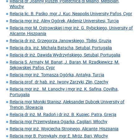
Relacja dr Joanny Ruszel, Politecnica di Milano, Mediolan,
Włochy
Relacja lic. B. Paśko, mgr J. Kuc, Neapolis University Pafos, Cypr
Relacja mgr inż. Aliny Ogórek, Akdeniz Universitesi, Turcja
Relacja mgr M. Ostrowskiej i mgr inż. G. Rybickiego, University of
Alicante, Hiszpania
Relacja dr inż. Grzegorza Janowskiego, Tbilisi, Gruzja
Relacja dra. inż. Michała Batscha, Setubal, Portugalia
Relacja dr inż. Dawida Wydrzyńskiego, Setubal, Portugalia
Relacja S. Armaty, M. Banat, J. Baran, M. Rzadkiewicz, M.
Sękowskiej, Pafos, Cypr
Relacja mgr inż. Tomasza Ogórka, Antalya, Turcja
Relacja prof. dr hab. inż. Iwony Zarzyki, Zlin, Czechy
Relacja mgr inż.. M. Łanochy i mgr inż. K. Safina, Covilha,
Portugalia
Relacja mgr Moniki Stanisz, Aleksander Dubcek University of
Trencin, Słowacja
Relacja dr inż. M. Radoń i dr inż. B. Kupiec, Patra, Grecja
Relacja mgr Przemysława Ogarka, Cagliari, Włochy
Relacja mgr inż. Wojciecha Strojnego, Alicante, Hiszpania
Relacja mgr B. Pomykały, mgr E. Mróz, Bari, Włochy