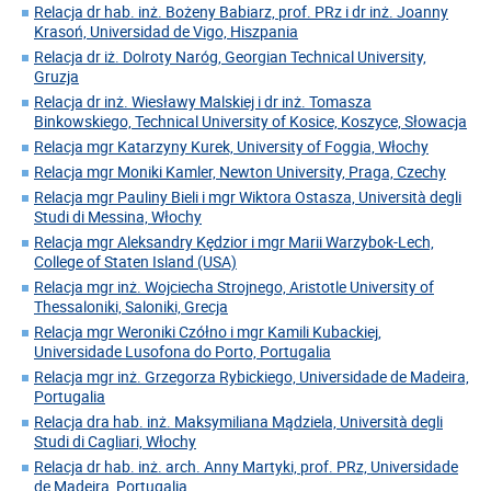
Relacja dr hab. inż. Bożeny Babiarz, prof. PRz i dr inż. Joanny
Krasoń, Universidad de Vigo, Hiszpania
Relacja dr iż. Dolroty Naróg, Georgian Technical University,
Gruzja
Relacja dr inż. Wiesławy Malskiej i dr inż. Tomasza
Binkowskiego, Technical University of Kosice, Koszyce, Słowacja
Relacja mgr Katarzyny Kurek, University of Foggia, Włochy
Relacja mgr Moniki Kamler, Newton University, Praga, Czechy
Relacja mgr Pauliny Bieli i mgr Wiktora Ostasza, Università degli
Studi di Messina, Włochy
Relacja mgr Aleksandry Kędzior i mgr Marii Warzybok-Lech,
College of Staten Island (USA)
Relacja mgr inż. Wojciecha Strojnego, Aristotle University of
Thessaloniki, Saloniki, Grecja
Relacja mgr Weroniki Czółno i mgr Kamili Kubackiej,
Universidade Lusofona do Porto, Portugalia
Relacja mgr inż. Grzegorza Rybickiego, Universidade de Madeira,
Portugalia
Relacja dra hab. inż. Maksymiliana Mądziela, Università degli
Studi di Cagliari, Włochy
Relacja dr hab. inż. arch. Anny Martyki, prof. PRz, Universidade
de Madeira, Portugalia