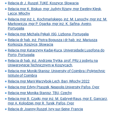
Relacja dr J. Ruszel, TUKE, Koszyce, Słowacja
Relacja mgr K. Biskup, mgr Judyty Rżany, mgr Eweliny Klęsk,
Lecce, Włochy
Relacja mgr inż. Ł. Kochmańskiego, inż. M. Łanochy, mgr inż. M.
Markowicza, mgr P. Ogarka, mgr inż. K. Safina, Aveiro,
Portugalia
Relacja mgr Michała Pękali, ISG, Lizbona, Portugalia
Relacja dr hab. inż. Piotra Bogusza i dr hab. inż. Mariusza
Korkosza, Koszyce, Słowacja
Relacja mgr Katarzyny Kadaj-Kuca, Universidade Lusofona do
Porto, Portugalia
Relacja dr hab. inż. Andrzeja Trytka, prof. PRz z pobytu na
Uniwersytecie Technicznym w Koszycach,
Relacja mgr Moniki Stanisz, University of Coimbra i Polytechnic
Istitute of Coimbra
Relacja mgr Marii Warzybok-Lech, Bari, Włochy 2022
Relacja mgr Edyty Ptaszek, Neapolis University Pafos, Cypr
Relacja mgr Monika Stanisz, TBU, Czechy
Relacja mgr B. Czajki, mgr inż. M. Gabryel-Raus, mgr E. Gancarz,
mgr A. Kołodziej, mgr R. Turek, Pafos, Cypr
Relacja dr Joanny Ruszel, Ivry-sur-Seine, Francja