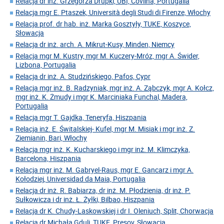
Relacja dr inż. Grzegorza Drupki, UBI, Covilha, Portugalia
Relacja mgr E. Ptaszek, Università degli Studi di Firenze, Włochy
Relacja prof. dr hab. inż. Marka Gosztyły, TUKE, Koszyce,
Słowacja
Relacja dr inż. arch. A. Mikrut-Kusy, Minden, Niemcy
Relacja mgr M. Kustry, mgr M. Kuczery-Mróz, mgr A. Świder,
Lizbona, Portugalia
Relacja dr inż. A. Studzińskiego, Pafos, Cypr
Relacja mgr inż. B. Radzyniak, mgr inż. A. Ząbczyk, mgr A. Kołcz,
mgr inż. K. Żmudy i mgr K. Marciniaka Funchal, Madera,
Portugalia
Relacja mgr T. Gajdka, Teneryfa, Hiszpania
Relacja inż. E. Świtalskiej- Kufel, mgr M. Misiak i mgr inż. Z.
Ziemianin, Bari, Włochy
Relacja mgr inż. K. Kucharskiego i mgr inż. M. Klimczyka,
Barcelona, Hiszpania
Relacja mgr inż. M. Gabryel-Raus, mgr E. Gancarz i mgr A.
Kołodziej, Universidad da Maia, Portugalia
Relacja dr inż. R. Babiarza, dr inż. M. Płodzienia, dr inż. P.
Sułkowicza i dr inż. Ł. Żyłki, Bilbao, Hiszpania
Relacja dr K. Chudy-Laskowskiej i dr I. Oleniuch, Split, Chorwacja
Relacja dr Michała Gduli, TUKE, Presov, Słowacja