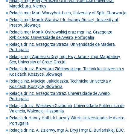
Relacja mgr Edyty Ptaszek Otto-von-Guericke Universität
Magdeburg, Niemcy
Relacja mgr Marii Warzybok-Lech, University of Split, Chorwacja
Relacja mgr Moniki Stanisz i dr Joanny Ruszel, University of
Presov, Słowacja
Relacja mgr Moniki Ostrowskiej oraz mgr inż. Grzegorza
Rybickiego, Universidade de Aveiro, Portugalia
Relacja dr inż. Grzegorza Straża, Universidade de Madera,
Portugalia
Relacja mgr Agnieszki Dryi, mgr Ewy Jaracz, mgr Magdaleny
Sep, University of Crete, Grecja
Relacja dr inż. Bożydara Ziółkowskiego, Technicka Universita v
Kosicach, Koszyce, Słowacja
Relacja inż. Macieja Jakielaszka, Technicka Univerzita v
Kosicach, Koszyce, Słowacja
Relacja dr inż. Grzegorza Straż, Universidade de Aveiro,
Portugalia
Relacja dr inż. Wiesława Grabonia, Universidade Politecnica de
Valencia, Walencja, Hiszpania
Relacja dr Hanny Hall i dr Lucyny Witek, Universidade de Aveiro,
Portugalia
Relacja dr inż. A. Dzierwy, mgr A. Dryji i mgr E. Burłańskiej, EUC,