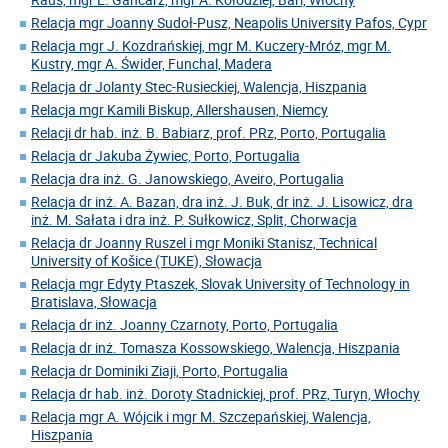
Relacja mgr Joanny Sudoł-Pusz, Neapolis University Pafos, Cypr
Relacja mgr J. Kozdrańskiej, mgr M. Kuczery-Mróz, mgr M.
Kustry, mgr A. Świder, Funchal, Madera
Relacja dr Jolanty Stec-Rusieckiej, Walencja, Hiszpania
Relacja mgr Kamili Biskup, Allershausen, Niemcy
Relacji dr hab. inż. B. Babiarz, prof. PRz, Porto, Portugalia
Relacja dr Jakuba Żywiec, Porto, Portugalia
Relacja dra inż. G. Janowskiego, Aveiro, Portugalia
Relacja dr inż. A. Bazan, dra inż. J. Buk, dr inż. J. Lisowicz, dra
inż. M. Sałata i dra inż. P. Sułkowicz, Split, Chorwacja
Relacja dr Joanny Ruszel i mgr Moniki Stanisz, Technical
University of Košice (TUKE), Słowacja
Relacja mgr Edyty Ptaszek, Slovak University of Technology in
Bratislava, Słowacja
Relacja dr inż. Joanny Czarnoty, Porto, Portugalia
Relacja dr inż. Tomasza Kossowskiego, Walencja, Hiszpania
Relacja dr Dominiki Ziaji, Porto, Portugalia
Relacja dr hab. inż. Doroty Stadnickiej, prof. PRz, Turyn, Włochy
Relacja mgr A. Wójcik i mgr M. Szczepańskiej, Walencja,
Hiszpania