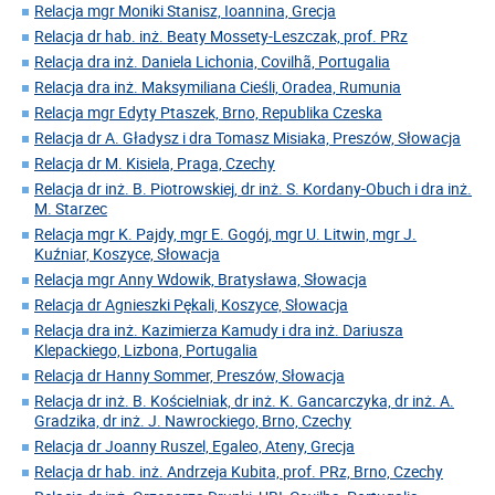
Relacja mgr Moniki Stanisz, Ioannina, Grecja
Relacja dr hab. inż. Beaty Mossety-Leszczak, prof. PRz
Relacja dra inż. Daniela Lichonia, Covilhã, Portugalia
Relacja dra inż. Maksymiliana Cieśli, Oradea, Rumunia
Relacja mgr Edyty Ptaszek, Brno, Republika Czeska
Relacja dr A. Gładysz i dra Tomasz Misiaka, Preszów, Słowacja
Relacja dr M. Kisiela, Praga, Czechy
Relacja dr inż. B. Piotrowskiej, dr inż. S. Kordany-Obuch i dra inż.
M. Starzec
Relacja mgr K. Pajdy, mgr E. Gogój, mgr U. Litwin, mgr J.
Kuźniar, Koszyce, Słowacja
Relacja mgr Anny Wdowik, Bratysława, Słowacja
Relacja dr Agnieszki Pękali, Koszyce, Słowacja
Relacja dra inż. Kazimierza Kamudy i dra inż. Dariusza
Klepackiego, Lizbona, Portugalia
Relacja dr Hanny Sommer, Preszów, Słowacja
Relacja dr inż. B. Kościelniak, dr inż. K. Gancarczyka, dr inż. A.
Gradzika, dr inż. J. Nawrockiego, Brno, Czechy
Relacja dr Joanny Ruszel, Egaleo, Ateny, Grecja
Relacja dr hab. inż. Andrzeja Kubita, prof. PRz, Brno, Czechy