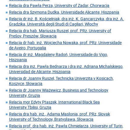
Relacja dra Pawła Perza, University of Zadar, Chorwacja
Relacja dra Szymona Dudka, Universidade Alicante, Hiszpania
Relacja dr inż. B. Kościelniak, dra inż. K. Gancarczyka, dra inż. A.
Gradzika, Università degli Studi di Cagliari, Włochy
Relacja dra hab. Mariusza Ruszel, prof. PRz, University of
Prešov, Preszów, Słowacja
Relacja dr hab. inż. Wojciecha Nowaka, prof. PRz, Universidade
de Aveiro, Portugalia
Relacja dr inż. Magdaleny Radoń, Universidade do Vigo,
Hiszpania
Relacja dra inż. Pawła Bednarza i dra inż. Adriana Michalskiego,
Universidad de Alicante, Hiszpania
Relacja dr Joanny Ruszel, Technicka Univerzita v Kosicach,
Koszyce, Słowacja
Relacja dr Joanny Wiażewicz, Business and Technology
University, Gruzja
Relacja mgr Edyty Ptaszek, International Black Sea
University.Tbilisi, Gruzja
Relacja dra hab. inż., Adama Masłonia, prof. PRz, Slovak
University of Technology, Bratysława, Słowacja
Relacja prof. dra hab. inż. Pawła Chmielarza, University of Turin,