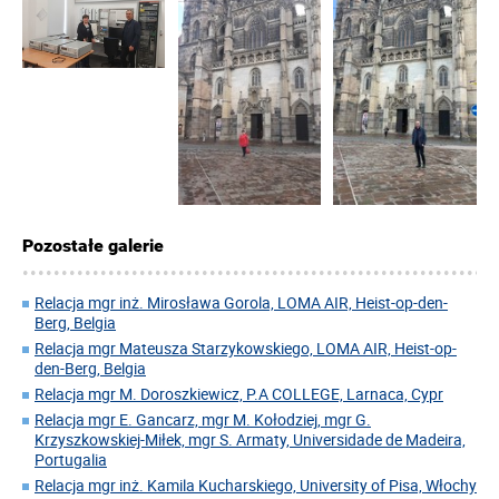
Pozostałe galerie
Relacja mgr inż. Mirosława Gorola, LOMA AIR, Heist-op-den-
Berg, Belgia
Relacja mgr Mateusza Starzykowskiego, LOMA AIR, Heist-op-
den-Berg, Belgia
Relacja mgr M. Doroszkiewicz, P.A COLLEGE, Larnaca, Cypr
Relacja mgr E. Gancarz, mgr M. Kołodziej, mgr G.
Krzyszkowskiej-Miłek, mgr S. Armaty, Universidade de Madeira,
Portugalia
Relacja mgr inż. Kamila Kucharskiego, University of Pisa, Włochy