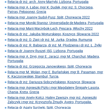
Relacja dr inż. arch. Anny Martyki, Lizbona, Portugalia
Relacja mgr A. Łabaj, mgr K. Dudek, mgr inż. S. Chorzępa,
Patras, Peloponez, Grecja
Relacja mgr Joanny Sudoł-Pusz, Split, Chorwacja 2022
Relacja mgr Moniki Stanisz, Universidade de Madeira, Portugalia
Relacja mgr Marii Warzybok-Lech, Pescara, Włochy 2022
Relacja dr inż. Jakuba Wojturskiego, Koszyce, Słowacja 2022
Relacja dr inż. D. Ziaji i dr inż. M. Jurka, Oradea, Rumunia
Relacja dr inż. R. Babiarza, dr inż. M. Płodzienia i dr inż. Ł. Żyłki
Relacja dr Joanny Ruszel, ISG, Lizbona, Portugalia
Relacja mgr A. Dryji, mgr E. Jaracz, mgr M. Charchut, Madera,
Portugalia
Relacja dr inż. Grzegorza Janowskiego, Split, Chorwacja
Relacja mgr M. Wolan, mgr E. Burłańskiej, mgr B. Pasaman, mgr
K. Kaczorowskiej, Stambuł, Turcja,
Relacja dr inż. Dariusza Sobczyńskiego, Koszyce, Słowacja
Relacja mgr Agnieszki Pizło i mgr Magdaleny Śmigały-Lasota,
Chania, Kreta, Grecja
Relacja mgr Anety Kołcz, Haliny Zawiszy, mgr inż. Agnieszki
Ząbczyk i mgr inż. Krzysztofa Żmudy, Aveiro, Portugalia.
Relacja dr Agaty Surówki, Split, Chorwacja