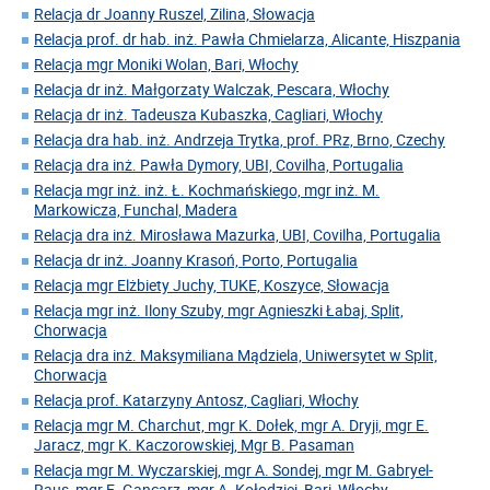
Relacja dr Joanny Ruszel, Zilina, Słowacja
Relacja prof. dr hab. inż. Pawła Chmielarza, Alicante, Hiszpania
Relacja mgr Moniki Wolan, Bari, Włochy
Relacja dr inż. Małgorzaty Walczak, Pescara, Włochy
Relacja dr inż. Tadeusza Kubaszka, Cagliari, Włochy
Relacja dra hab. inż. Andrzeja Trytka, prof. PRz, Brno, Czechy
Relacja dra inż. Pawła Dymory, UBI, Covilha, Portugalia
Relacja mgr inż. inż. Ł. Kochmańskiego, mgr inż. M.
Markowicza, Funchal, Madera
Relacja dra inż. Mirosława Mazurka, UBI, Covilha, Portugalia
Relacja dr inż. Joanny Krasoń, Porto, Portugalia
Relacja mgr Elżbiety Juchy, TUKE, Koszyce, Słowacja
Relacja mgr inż. Ilony Szuby, mgr Agnieszki Łabaj, Split,
Chorwacja
Relacja dra inż. Maksymiliana Mądziela, Uniwersytet w Split,
Chorwacja
Relacja prof. Katarzyny Antosz, Cagliari, Włochy
Relacja mgr M. Charchut, mgr K. Dołek, mgr A. Dryji, mgr E.
Jaracz, mgr K. Kaczorowskiej, Mgr B. Pasaman
Relacja mgr M. Wyczarskiej, mgr A. Sondej, mgr M. Gabryel-
Raus, mgr E. Gancarz, mgr A. Kołodziej, Bari, Włochy