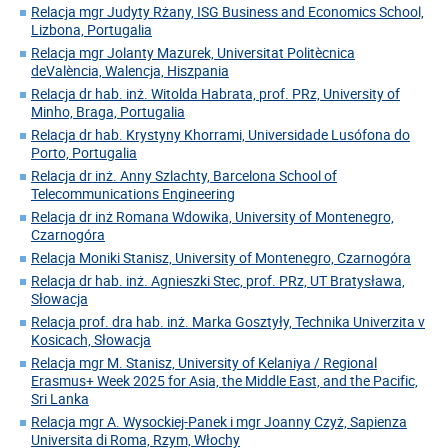
Relacja mgr Judyty Rżany, ISG Business and Economics School,
Lizbona, Portugalia
Relacja mgr Jolanty Mazurek, Universitat Politècnica
deValència, Walencja, Hiszpania
Relacja dr hab. inż. Witolda Habrata, prof. PRz, University of
Minho, Braga, Portugalia
Relacja dr hab. Krystyny Khorrami, Universidade Lusófona do
Porto, Portugalia
Relacja dr inż. Anny Szlachty, Barcelona School of
Telecommunications Engineering
Relacja dr inż Romana Wdowika, University of Montenegro,
Czarnogóra
Relacja Moniki Stanisz, University of Montenegro, Czarnogóra
Relacja dr hab. inż. Agnieszki Stec, prof. PRz, UT Bratysława,
Słowacja
Relacja prof. dra hab. inż. Marka Gosztyły, Technika Univerzita v
Kosicach, Słowacja
Relacja mgr M. Stanisz, University of Kelaniya / Regional
Erasmus+ Week 2025 for Asia, the Middle East, and the Pacific,
Sri Lanka
Relacja mgr A. Wysockiej-Panek i mgr Joanny Czyż, Sapienza
Universita di Roma, Rzym, Włochy