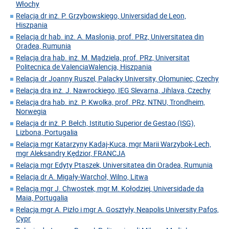
Włochy
Relacja dr inż. P. Grzybowskiego, Universidad de Leon,
Hiszpania
Relacja dr hab. inż. A. Masłonia, prof. PRz, Universitatea din
Oradea, Rumunia
Relacja dra hab. inż. M. Mądziela, prof. PRz, Universitat
Politecnica de ValenciaWalencja, Hiszpania
Relacja dr Joanny Ruszel, Palacky University, Ołomuniec, Czechy
Relacja dra inż. J. Nawrockiego, IEG Slevarna, Jihlava, Czechy
Relacja dra hab. inż. P. Kwolka, prof. PRz, NTNU, Trondheim,
Norwegia
Relacja dr inż. P. Bełch, Istitutio Superior de Gestao (ISG),
Lizbona, Portugalia
Relacja mgr Katarzyny Kadaj-Kuca, mgr Marii Warzybok-Lech,
mgr Aleksandry Kędzior, FRANCJA
Relacja mgr Edyty Ptaszek, Universitatea din Oradea, Rumunia
Relacja dr A. Migały-Warchoł, Wilno, Litwa
Relacja mgr J. Chwostek, mgr M. Kołodziej, Universidade da
Maia, Portugalia
Relacja mgr A. Pizło i mgr A. Gosztyły, Neapolis University Pafos,
Cypr