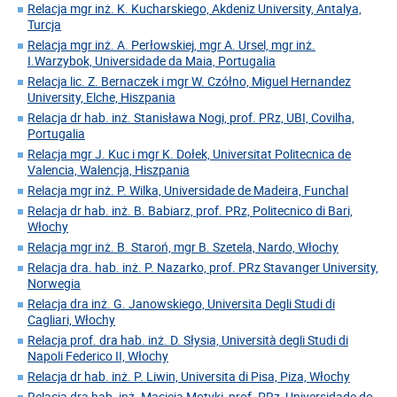
Relacja mgr inż. K. Kucharskiego, Akdeniz University, Antalya,
Turcja
Relacja mgr inż. A. Perłowskiej, mgr A. Ursel, mgr inż.
I.Warzybok, Universidade da Maia, Portugalia
Relacja lic. Z. Bernaczek i mgr W. Czółno, Miguel Hernandez
University, Elche, Hiszpania
Relacja dr hab. inż. Stanisława Nogi, prof. PRz, UBI, Covilha,
Portugalia
Relacja mgr J. Kuc i mgr K. Dołek, Universitat Politecnica de
Valencia, Walencja, Hiszpania
Relacja mgr inż. P. Wilka, Universidade de Madeira, Funchal
Relacja dr hab. inż. B. Babiarz, prof. PRz, Politecnico di Bari,
Włochy
Relacja mgr inż. B. Staroń, mgr B. Szetela, Nardo, Włochy
Relacja dra. hab. inż. P. Nazarko, prof. PRz Stavanger University,
Norwegia
Relacja dra inż. G. Janowskiego, Universita Degli Studi di
Cagliari, Włochy
Relacja prof. dra hab. inż. D. Słysia, Università degli Studi di
Napoli Federico II, Włochy
Relacja dr hab. inż. P. Liwin, Universita di Pisa, Piza, Włochy
Relacja dra hab. inż. Macieja Motyki, prof. PRz, Universidade do