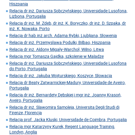
Hiszpania
Relacja dr inż. Dariusza Sobczyńskiego, Universidade Lusofona,
Lizbona, Portugalia
Relacja dr inż. M. Zdeb, dr inż. K. Boryczko, dr inż. D. Szpaka, dr
inż. K. Nowaka, Porto
Relacja dr hab.inż.arch. Adama Rybki, Ljubljana, Słowenia
Relacja dr inż. Przemysława Podulki, Bilbao, Hiszpania
Relacja dr inż. Aldony Migały-Warchoł, Wilno, Litwa
Relacja mgr Tomasza Gajdka, szkolenie w Maladze
Relacja dr inż. Dariusza Sobczyńskiego, Universidade Lusofona
do Porto, Portugalia
Relacja dr inż. Jakuba Wojturskiego, Koszyce, Słowacja
Relacja dr Beaty Zatwarnickiej-Madury, Universidade de Aveiro,
Portugalia
Relacja dr inż. Bernardety Dębskiej i mgr inż. Joanny Krasoń,
Aveiro, Portugalia
Relacja dr inż. Slawomira Samoleja, Universita Degli Studi di
Firenze, Florencja
Relacja prof. Jacka Kluski, Universidade de Coimbra, Portugalia
Relacja mgr Katarzyny Kurek, Regent Language Training,
Londyn, Anglia