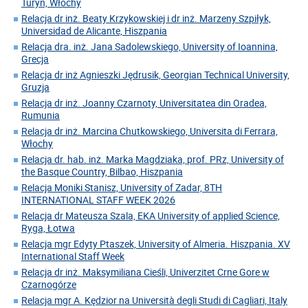
Turyn, Włochy
Relacja dr inż. Beaty Krzykowskiej i dr inż. Marzeny Szpiłyk,
Universidad de Alicante, Hiszpania
Relacja dra. inż. Jana Sadolewskiego, University of Ioannina,
Grecja
Relacja dr inż Agnieszki Jędrusik, Georgian Technical University,
Gruzja
Relacja dr inż. Joanny Czarnoty, Universitatea din Oradea,
Rumunia
Relacja dr inż. Marcina Chutkowskiego, Universita di Ferrara,
Włochy
Relacja dr. hab. inż. Marka Magdziaka, prof. PRz, University of
the Basque Country, Bilbao, Hiszpania
Relacja Moniki Stanisz, University of Zadar, 8TH
INTERNATIONAL STAFF WEEK 2026
Relacja dr Mateusza Szala, EKA University of applied Science,
Ryga, Łotwa
Relacja mgr Edyty Ptaszek, University of Almeria. Hiszpania. XV
International Staff Week
Relacja dr inż. Maksymiliana Cieśli, Univerzitet Crne Gore w
Czarnogórze
Relacja mgr A. Kędzior na Università degli Studi di Cagliari, Italy