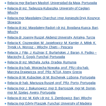
Relacja mgr Barbary Masłoń, Universidad da Maia, Portugalia
Relacja dr inż. Tadeusza Kubaszka, University of Cagliari,
Włochy
Relacja mgr Magdaleny Charchut i mgr Agnieszki Dryji, Koszyce,
Słowacja
Relacja dr inż. Magdaleny Radoń i dr inż. Bogdana Kupca, Bari,
Włochy
Relacja dr Joanny Ruszel, Akdeniz University, Antalya, Turcja
Relacja K. Ciszewskiej, M. Jagiełowicz, M. Kamler, A. Miłek, K.
Trytek i A. Worosz – Włochy, Chieti – Pescara
Relacja J. Filip, J. Kuźniar, E. Burłańskiej, J. Baran, A. Paśko –
Maciochy, E. Gogój, Funchal, Portugalia
Relacja dr inż. Michała Jurka, Oradea, Rumunia
Relacja dra hab. Wojciecha Nowaka, prof. PRz i dra hab.
Marcina Drajewicza, prof. PRz, NTUA, Ateny, Grecja
Relacja dr M. Kubackiej, dr M. Bochenek, Lizbona, Portugalia
Relacja dr hab. Mariusza Ruszel, prof. PRz, Porto, Portugalia
Relacja mgr J. Bakunowicz, mgr D. Bartoszek, mgr M. Domin,
mgr M. Szeląg, Aveiro, Portugalia
Relacja dr inż. M. Kidy i dr inż. S. Ziembowicz, Bari, Włochy
Relacja mgr Edyty Ptaszek, Funchal, University of Madeira