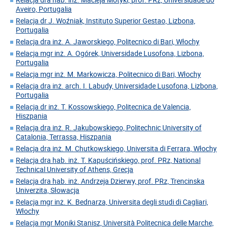
Aveiro, Portugalia
Relacja dr J. Woźniak, Instituto Superior Gestao, Lizbona,
Portugalia
Relacja dra inż. A. Jaworskiego, Politecnico di Bari, Włochy
Relacja mgr inż. A. Ogórek, Universidade Lusofona, Lizbona,
Portugalia
Relacja mgr inż. M. Markowicza, Politecnico di Bari, Włochy
Relacja dra inż. arch. I. Labudy, Universidade Lusofona, Lizbona,
Portugalia
Relacja dr inż. T. Kossowskiego, Politecnica de Valencia,
Hiszpania
Relacja dra inż. R. Jakubowskiego, Politechnic University of
Catalonia, Terrassa, Hiszpania
Relacja dra inż. M. Chutkowskiego, Universita di Ferrara, Włochy
Relacja dra hab. inż. T. Kapuścińskiego, prof. PRz, National
Technical University of Athens, Grecja
Relacja dra hab. inż. Andrzeja Dzierwy, prof. PRz, Trencinska
Univerzita, Słowacja
Relacja mgr inż. K. Bednarza, Universita degli studi di Cagliari,
Włochy
Relacja mgr Moniki Stanisz, Università Politecnica delle Marche,