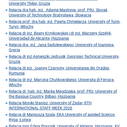
University.Tbilisi, Gruzja
Relacja dra hab. inż., Adama Masłonia, prof. PRz, Slovak
University of Technology, Bratysława, Słowacja
Relacja prof. dra hab. inż. Pawła Chmielarza, University of Turin,
Turyn, Włochy
Relacja dr inż. Beaty Krzykowskiej i dr inż. Marzeny Szpiłyk,
Universidad de Alicante, Hiszpania
Relacja dra. inż. Jana Sadolewskiego, University of Ioannina,
Grecja
Relacja dr inż Agnieszki Jędrusik, Georgian Technical University,
Gruzja
Relacja dr inż. Joanny Czarnoty, Universitatea din Oradea,
Rumunia
Relacja dr inż. Marcina Chutkowskiego, Universita di Ferrara,
Włochy
Relacja dr. hab. inż. Marka Magdziaka, prof. PRz, University of
the Basque Country, Bilbao, Hiszpania
Relacja Moniki Stanisz, University of Zadar, 8TH
INTERNATIONAL STAFF WEEK 2026
Relacja dr Mateusza Szala, EKA University of applied Science,
Ryga, Łotwa
Relacja mgr Edyty Ptaszek, University of Almeria. Hiszpania. XV