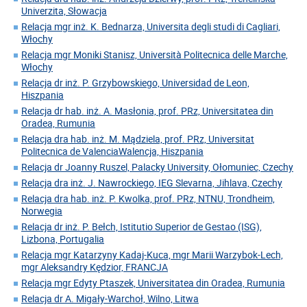
Univerzita, Słowacja
Relacja mgr inż. K. Bednarza, Universita degli studi di Cagliari,
Włochy
Relacja mgr Moniki Stanisz, Università Politecnica delle Marche,
Włochy
Relacja dr inż. P. Grzybowskiego, Universidad de Leon,
Hiszpania
Relacja dr hab. inż. A. Masłonia, prof. PRz, Universitatea din
Oradea, Rumunia
Relacja dra hab. inż. M. Mądziela, prof. PRz, Universitat
Politecnica de ValenciaWalencja, Hiszpania
Relacja dr Joanny Ruszel, Palacky University, Ołomuniec, Czechy
Relacja dra inż. J. Nawrockiego, IEG Slevarna, Jihlava, Czechy
Relacja dra hab. inż. P. Kwolka, prof. PRz, NTNU, Trondheim,
Norwegia
Relacja dr inż. P. Bełch, Istitutio Superior de Gestao (ISG),
Lizbona, Portugalia
Relacja mgr Katarzyny Kadaj-Kuca, mgr Marii Warzybok-Lech,
mgr Aleksandry Kędzior, FRANCJA
Relacja mgr Edyty Ptaszek, Universitatea din Oradea, Rumunia
Relacja dr A. Migały-Warchoł, Wilno, Litwa