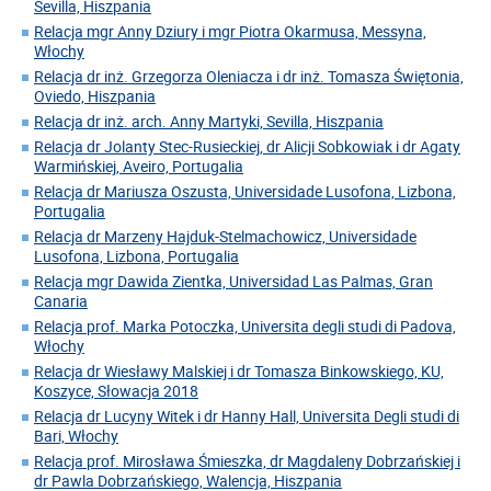
Sevilla, Hiszpania
Relacja mgr Anny Dziury i mgr Piotra Okarmusa, Messyna,
Włochy
Relacja dr inż. Grzegorza Oleniacza i dr inż. Tomasza Świętonia,
Oviedo, Hiszpania
Relacja dr inż. arch. Anny Martyki, Sevilla, Hiszpania
Relacja dr Jolanty Stec-Rusieckiej, dr Alicji Sobkowiak i dr Agaty
Warmińskiej, Aveiro, Portugalia
Relacja dr Mariusza Oszusta, Universidade Lusofona, Lizbona,
Portugalia
Relacja dr Marzeny Hajduk-Stelmachowicz, Universidade
Lusofona, Lizbona, Portugalia
Relacja mgr Dawida Zientka, Universidad Las Palmas, Gran
Canaria
Relacja prof. Marka Potoczka, Universita degli studi di Padova,
Włochy
Relacja dr Wiesławy Malskiej i dr Tomasza Binkowskiego, KU,
Koszyce, Słowacja 2018
Relacja dr Lucyny Witek i dr Hanny Hall, Universita Degli studi di
Bari, Włochy
Relacja prof. Mirosława Śmieszka, dr Magdaleny Dobrzańskiej i
dr Pawla Dobrzańskiego, Walencja, Hiszpania