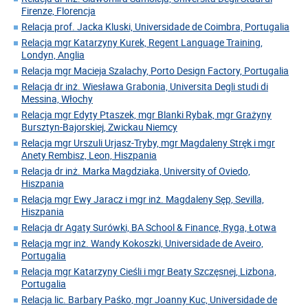
Firenze, Florencja
Relacja prof. Jacka Kluski, Universidade de Coimbra, Portugalia
Relacja mgr Katarzyny Kurek, Regent Language Training,
Londyn, Anglia
Relacja mgr Macieja Szalachy, Porto Design Factory, Portugalia
Relacja dr inż. Wiesława Grabonia, Universita Degli studi di
Messina, Włochy
Relacja mgr Edyty Ptaszek, mgr Blanki Rybak, mgr Grażyny
Bursztyn-Bajorskiej, Zwickau Niemcy
Relacja mgr Urszuli Urjasz-Tryby, mgr Magdaleny Stręk i mgr
Anety Rembisz, Leon, Hiszpania
Relacja dr inż. Marka Magdziaka, University of Oviedo,
Hiszpania
Relacja mgr Ewy Jaracz i mgr inż. Magdaleny Sęp, Sevilla,
Hiszpania
Relacja dr Agaty Surówki, BA School & Finance, Ryga, Łotwa
Relacja mgr inż. Wandy Kokoszki, Universidade de Aveiro,
Portugalia
Relacja mgr Katarzyny Cieśli i mgr Beaty Szczęsnej, Lizbona,
Portugalia
Relacja lic. Barbary Paśko, mgr Joanny Kuc, Universidade de