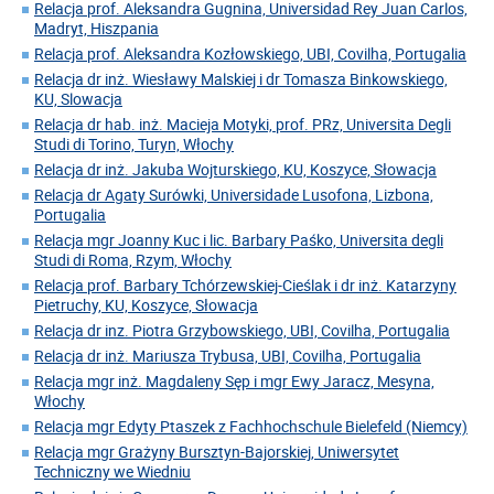
Relacja prof. Aleksandra Gugnina, Universidad Rey Juan Carlos,
Madryt, Hiszpania
Relacja prof. Aleksandra Kozłowskiego, UBI, Covilha, Portugalia
Relacja dr inż. Wiesławy Malskiej i dr Tomasza Binkowskiego,
KU, Slowacja
Relacja dr hab. inż. Macieja Motyki, prof. PRz, Universita Degli
Studi di Torino, Turyn, Włochy
Relacja dr inż. Jakuba Wojturskiego, KU, Koszyce, Słowacja
Relacja dr Agaty Surówki, Universidade Lusofona, Lizbona,
Portugalia
Relacja mgr Joanny Kuc i lic. Barbary Paśko, Universita degli
Studi di Roma, Rzym, Włochy
Relacja prof. Barbary Tchórzewskiej-Cieślak i dr inż. Katarzyny
Pietruchy, KU, Koszyce, Słowacja
Relacja dr inz. Piotra Grzybowskiego, UBI, Covilha, Portugalia
Relacja dr inż. Mariusza Trybusa, UBI, Covilha, Portugalia
Relacja mgr inż. Magdaleny Sęp i mgr Ewy Jaracz, Mesyna,
Włochy
Relacja mgr Edyty Ptaszek z Fachhochschule Bielefeld (Niemcy)
Relacja mgr Grażyny Bursztyn-Bajorskiej, Uniwersytet
Techniczny we Wiedniu