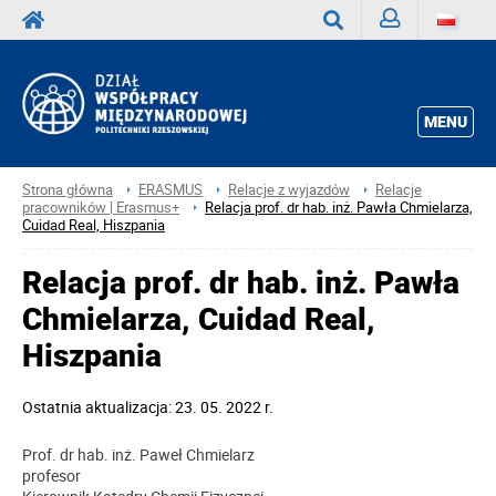
Zaloguj
Wyszukaj
MENU
Strona główna
ERASMUS
Relacje z wyjazdów
Relacje
pracowników | Erasmus+
Relacja prof. dr hab. inż. Pawła Chmielarza,
Cuidad Real, Hiszpania
Relacja prof. dr hab. inż. Pawła
Chmielarza, Cuidad Real,
Hiszpania
Ostatnia aktualizacja: 23. 05. 2022 r.
Prof. dr hab. inż. Paweł Chmielarz
profesor