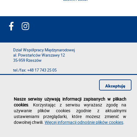
Dział Współpracy Międzynarodowej
al. Powstańców Warszawy 12
35-959 Rzeszów
tel./fax: +48 17 743 25 05
e-mail: epta
@prz.edu.pl
Deklaracja dostępności
Akceptuję
Polityka prywatności
Zgłoś błąd na stronie
Nasze serwisy używają informacji zapisanych w plikach
cookies
. Korzystając z serwisu wyrażasz zgodę na
używanie plików cookies zgodnie z aktualnymi
ustawieniami przeglądarki, które możesz zmienić w
dowolnej chwili.
Więcej informacji odnośnie plików cookies
.