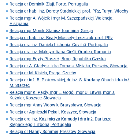
Relacja dr Dominiki Ziaji, Porto, Portugalia
Relacja dr hab. inż. Doroty Stadnickiej, prof. PRz, Turyn, Włochy
Relacja mgr A. Wójcik i mgr M. Szczepańskiej, Walencja,
Hiszpania
Relacja mgr Moniki Stanisz, Ioannina, Grecja
Relacja dr hab. inż. Beaty Mossety-Leszczak, prof. PRz
Relacja dra inż. Daniela Lichonia, Covilhã, Portugalia
Relacja dra inż. Maksymiliana Cieśli, Oradea, Rumunia
Relacja mgr Edyty Ptaszek, Brno, Republika Czeska
Relacja dr A. Gładysz i dra Tomasz Misiaka, Preszów, Słowacja
Relacja dr M. Kisiela, Praga, Czechy
Relacja dr inż. B. Piotrowskiej, dr inż. S. Kordany-Obuch i dra inż.
M. Starzec
Relacja mgr K. Pajdy, mgr E. Gogój, mgr U. Litwin, mgr J.
Kuźniar, Koszyce, Słowacja
Relacja mgr Anny Wdowik, Bratysława, Słowacja
Relacja dr Agnieszki Pękali, Koszyce, Słowacja
Relacja dra inż. Kazimierza Kamudy i dra inż. Dariusza
Klepackiego, Lizbona, Portugalia
Relacja dr Hanny Sommer, Preszów, Słowacja