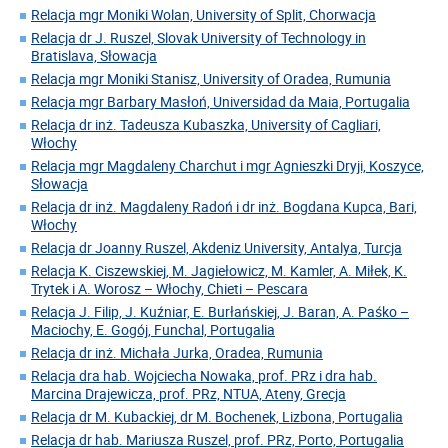
Relacja mgr Moniki Wolan, University of Split, Chorwacja
Relacja dr J. Ruszel, Slovak University of Technology in
Bratislava, Słowacja
Relacja mgr Moniki Stanisz, University of Oradea, Rumunia
Relacja mgr Barbary Masłoń, Universidad da Maia, Portugalia
Relacja dr inż. Tadeusza Kubaszka, University of Cagliari,
Włochy
Relacja mgr Magdaleny Charchut i mgr Agnieszki Dryji, Koszyce,
Słowacja
Relacja dr inż. Magdaleny Radoń i dr inż. Bogdana Kupca, Bari,
Włochy
Relacja dr Joanny Ruszel, Akdeniz University, Antalya, Turcja
Relacja K. Ciszewskiej, M. Jagiełowicz, M. Kamler, A. Miłek, K.
Trytek i A. Worosz – Włochy, Chieti – Pescara
Relacja J. Filip, J. Kuźniar, E. Burłańskiej, J. Baran, A. Paśko –
Maciochy, E. Gogój, Funchal, Portugalia
Relacja dr inż. Michała Jurka, Oradea, Rumunia
Relacja dra hab. Wojciecha Nowaka, prof. PRz i dra hab.
Marcina Drajewicza, prof. PRz, NTUA, Ateny, Grecja
Relacja dr M. Kubackiej, dr M. Bochenek, Lizbona, Portugalia
Relacja dr hab. Mariusza Ruszel, prof. PRz, Porto, Portugalia