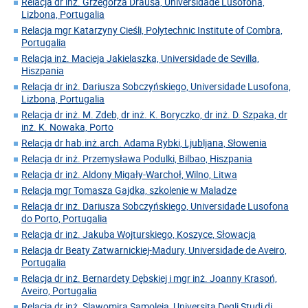
Relacja dr inż. Grzegorza Drausa, Universidade Lusofona,
Lizbona, Portugalia
Relacja mgr Katarzyny Cieśli, Polytechnic Institute of Combra,
Portugalia
Relacja inż. Macieja Jakielaszka, Universidade de Sevilla,
Hiszpania
Relacja dr inż. Dariusza Sobczyńskiego, Universidade Lusofona,
Lizbona, Portugalia
Relacja dr inż. M. Zdeb, dr inż. K. Boryczko, dr inż. D. Szpaka, dr
inż. K. Nowaka, Porto
Relacja dr hab.inż.arch. Adama Rybki, Ljubljana, Słowenia
Relacja dr inż. Przemysława Podulki, Bilbao, Hiszpania
Relacja dr inż. Aldony Migały-Warchoł, Wilno, Litwa
Relacja mgr Tomasza Gajdka, szkolenie w Maladze
Relacja dr inż. Dariusza Sobczyńskiego, Universidade Lusofona
do Porto, Portugalia
Relacja dr inż. Jakuba Wojturskiego, Koszyce, Słowacja
Relacja dr Beaty Zatwarnickiej-Madury, Universidade de Aveiro,
Portugalia
Relacja dr inż. Bernardety Dębskiej i mgr inż. Joanny Krasoń,
Aveiro, Portugalia
Relacja dr inż. Slawomira Samoleja, Universita Degli Studi di