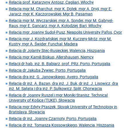
Relacja prof. Katarzyny Antosz, Cagliari, Włochy
Relacja mgr M. Charchut, mgr K. Dołek, mgr A. Dryji, mgr E.
Jaracz, mgr K. Kaczorowskiej, Mgr B. Pasaman
Relacja mgr M. Wyczarskiej, mgr A. Sondej, mgr M. Gabryel-
Raus, mgr E. Gancarz, mgr A. Kołodziej, Bari, Włochy
Relacja mgr Joanny Sudoł-Pusz, Neapolis University Pafos, Cypr
Relacja mgr J. Kozdrańskiej, mgr M. Kuczery-Mróz, mgr M.
Kustry, mgr A. Świder, Funchal, Madera
Relacja dr Jolanty Stec-Rusieckiej, Walencja, Hiszpania
Relacja mgr Kamili Biskup, Allershausen, Niemcy
Relacji dr hab. inż. B. Babiarz, prof. PRz, Porto, Portugalia
Relacja dr Jakuba Żywiec, Porto, Portugalia
Relacja dra inż. G. Janowskiego, Aveiro, Portugalia
Relacja dr inż. A. Bazan, dra inż. J. Buk, dr inż. J. Lisowicz, dra
inż. M. Sałata i dra inż. P. Sułkowicz, Split, Chorwacja
Relacja dr Joanny Ruszel i mgr Moniki Stanisz, Technical
University of Košice (TUKE), Słowacja
Relacja mgr Edyty Ptaszek, Slovak University of Technology in
Bratislava, Słowacja
Relacja dr inż. Joanny Czarnoty, Porto, Portugalia
Relacja dr inż. Tomasza Kossowskiego, Walencja, Hiszpania