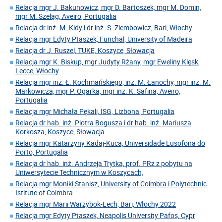
Relacja mgr J. Bakunowicz, mgr D. Bartoszek, mgr M. Domin,
mgr M. Szeląg, Aveiro, Portugalia
Relacja dr inż. M. Kidy i dr inż. S. Ziembowicz, Bari, Włochy
Relacja mgr Edyty Ptaszek, Funchal, University of Madeira
Relacja dr J. Ruszel, TUKE, Koszyce, Słowacja
Relacja mgr K. Biskup, mgr Judyty Rżany, mgr Eweliny Klęsk,
Lecce, Włochy
Relacja mgr inż. Ł. Kochmańskiego, inż. M. Łanochy, mgr inż. M.
Markowicza, mgr P. Ogarka, mgr inż. K. Safina, Aveiro,
Portugalia
Relacja mgr Michała Pękali, ISG, Lizbona, Portugalia
Relacja dr hab. inż. Piotra Bogusza i dr hab. inż. Mariusza
Korkosza, Koszyce, Słowacja
Relacja mgr Katarzyny Kadaj-Kuca, Universidade Lusofona do
Porto, Portugalia
Relacja dr hab. inż. Andrzeja Trytka, prof. PRz z pobytu na
Uniwersytecie Technicznym w Koszycach,
Relacja mgr Moniki Stanisz, University of Coimbra i Polytechnic
Istitute of Coimbra
Relacja mgr Marii Warzybok-Lech, Bari, Włochy 2022
Relacja mgr Edyty Ptaszek, Neapolis University Pafos, Cypr