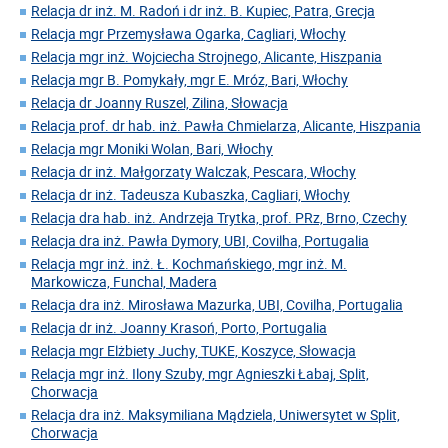
Relacja dr inż. M. Radoń i dr inż. B. Kupiec, Patra, Grecja
Relacja mgr Przemysława Ogarka, Cagliari, Włochy
Relacja mgr inż. Wojciecha Strojnego, Alicante, Hiszpania
Relacja mgr B. Pomykały, mgr E. Mróz, Bari, Włochy
Relacja dr Joanny Ruszel, Zilina, Słowacja
Relacja prof. dr hab. inż. Pawła Chmielarza, Alicante, Hiszpania
Relacja mgr Moniki Wolan, Bari, Włochy
Relacja dr inż. Małgorzaty Walczak, Pescara, Włochy
Relacja dr inż. Tadeusza Kubaszka, Cagliari, Włochy
Relacja dra hab. inż. Andrzeja Trytka, prof. PRz, Brno, Czechy
Relacja dra inż. Pawła Dymory, UBI, Covilha, Portugalia
Relacja mgr inż. inż. Ł. Kochmańskiego, mgr inż. M.
Markowicza, Funchal, Madera
Relacja dra inż. Mirosława Mazurka, UBI, Covilha, Portugalia
Relacja dr inż. Joanny Krasoń, Porto, Portugalia
Relacja mgr Elżbiety Juchy, TUKE, Koszyce, Słowacja
Relacja mgr inż. Ilony Szuby, mgr Agnieszki Łabaj, Split,
Chorwacja
Relacja dra inż. Maksymiliana Mądziela, Uniwersytet w Split,
Chorwacja