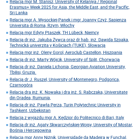
Relacja mgr M. Stanisz, University of Kelaniya / Regional
Erasmus+ Week 2025 for Asia, the Middle East, and the Pacific,
Sri Lanka
Relacja mgr A. Wysockiej-Panek i mgr Joanny Czyż, Sapienza
Universita di Roma, Rzym, Włochy
Relacja mgr Edyty Ptaszek, TH Lübeck, Niemcy
Relacja dr inż. Jakuba Żywca oraz dr hab. inż. Dawida Szpaka,
Technická univerzita v Košiciach (TUKE), Słowacja
Relacja mgr inż. Oleny Gorol, Aeroclub Castellon, Hiszpania
Relacja dr inż. Marty Wójcik, University of Split, Chorwacja
Relacja dr inż. Daniela Lichonia, Georgian Aviation University,
Tbilisi, Gruzja.
Relacja dr J. Ruszel, University of Montenegro, Podgorica,
Czarnogóra
Relacja dra inż. K. Nowaka i dra inż. S. Rabczaka, Universitate
din Oradea, Rumunia,
Relacja dr inż. Pawła Perza, Turin Polytechnic University in
Tashkent, Uzbekistan
Relacja z wyjazdu mgr A. Kędzior do Politecnico di Bari, Italy
Relacja dr inż. Agaty Skwarczyńskiej-Wojsy, University of Mostar,
Bośnia i Hercegowina
Relacja mgr Anny Niżnik, Universidade da Madeira w Funchal,