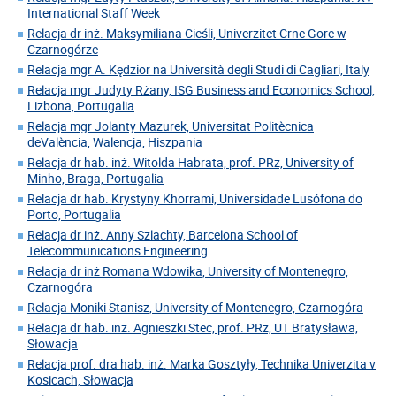
International Staff Week
Relacja dr inż. Maksymiliana Cieśli, Univerzitet Crne Gore w
Czarnogórze
Relacja mgr A. Kędzior na Università degli Studi di Cagliari, Italy
Relacja mgr Judyty Rżany, ISG Business and Economics School,
Lizbona, Portugalia
Relacja mgr Jolanty Mazurek, Universitat Politècnica
deValència, Walencja, Hiszpania
Relacja dr hab. inż. Witolda Habrata, prof. PRz, University of
Minho, Braga, Portugalia
Relacja dr hab. Krystyny Khorrami, Universidade Lusófona do
Porto, Portugalia
Relacja dr inż. Anny Szlachty, Barcelona School of
Telecommunications Engineering
Relacja dr inż Romana Wdowika, University of Montenegro,
Czarnogóra
Relacja Moniki Stanisz, University of Montenegro, Czarnogóra
Relacja dr hab. inż. Agnieszki Stec, prof. PRz, UT Bratysława,
Słowacja
Relacja prof. dra hab. inż. Marka Gosztyły, Technika Univerzita v
Kosicach, Słowacja