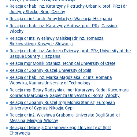
Relacja dr hab. inż. Katarzyny Pietruchy-Urbanik, prof. PRz i dr
Justyny Stecko, Brno, Czechy
Relacja dr inż. arch. Anny Martyki, Walencja, Hiszpania
Relacja dr hab. inż. Katarzyny Antosz, prof. PRz, Cassino,
Włochy
Relacja dr inż. Wiesławy Malskiej i dr inż. Tomasza
Binkowskiego, Koszyce, Słowacja
Relacja dr hab. inż. Andrzeja Dzierwy, prof. PRz, University of the
Basque Country, Hiszpania
Relacja mgr Moniki Stanisz, Technical University of Crete
Relacja dr Joanny Ruszel, University of Split
Relacja dr hab. inż. Marka Magdziaka i dr inż. Romana
Wdowika, Kaunas University of Technology
Relacja mgr Beaty Radzyniak, mgr Katarzyny Kadaj-Kucy, mgra
Konrada Marciniaka, Sapienza Universita di Roma, Włochy
Relacja dr Joanny Ruszel, mgr Moniki Stanisz, European
University of Cyprus, Nikozja, Cypr
Relacja dr inż. Wiesława Grabonia, Universita Degli Studi di
Messina, Mesyna, Włochy
Relacja dr Macieja Chrzanowskiego, University of Split
Chorwacja