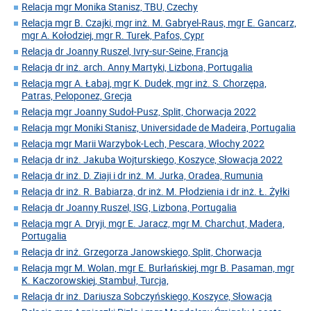
Relacja mgr Monika Stanisz, TBU, Czechy
Relacja mgr B. Czajki, mgr inż. M. Gabryel-Raus, mgr E. Gancarz,
mgr A. Kołodziej, mgr R. Turek, Pafos, Cypr
Relacja dr Joanny Ruszel, Ivry-sur-Seine, Francja
Relacja dr inż. arch. Anny Martyki, Lizbona, Portugalia
Relacja mgr A. Łabaj, mgr K. Dudek, mgr inż. S. Chorzępa,
Patras, Peloponez, Grecja
Relacja mgr Joanny Sudoł-Pusz, Split, Chorwacja 2022
Relacja mgr Moniki Stanisz, Universidade de Madeira, Portugalia
Relacja mgr Marii Warzybok-Lech, Pescara, Włochy 2022
Relacja dr inż. Jakuba Wojturskiego, Koszyce, Słowacja 2022
Relacja dr inż. D. Ziaji i dr inż. M. Jurka, Oradea, Rumunia
Relacja dr inż. R. Babiarza, dr inż. M. Płodzienia i dr inż. Ł. Żyłki
Relacja dr Joanny Ruszel, ISG, Lizbona, Portugalia
Relacja mgr A. Dryji, mgr E. Jaracz, mgr M. Charchut, Madera,
Portugalia
Relacja dr inż. Grzegorza Janowskiego, Split, Chorwacja
Relacja mgr M. Wolan, mgr E. Burłańskiej, mgr B. Pasaman, mgr
K. Kaczorowskiej, Stambuł, Turcja,
Relacja dr inż. Dariusza Sobczyńskiego, Koszyce, Słowacja