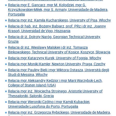
Relacja mgr E. Gancarz, mgr M. Kołodziej, mgr G.
Krzyszkowskiej-Miłek, mgr S. Armaty, Universidade de Madeira,
Portugalia
Relacja mgr inż. Kamila Kucharskiego, University of Pisa, Włochy
Relacja dr hab. inż. Bożeny Babiarz, prof. PRz i dr inż. Joanny
Krasoń, Universidad de Vigo, Hiszpania
Relacja dr iż. Dolroty Naróg, Georgian Technical University,
Gruzja
Relacja dr inż. Wiesławy Malskiej i dr inż. Tomasza
Binkowskiego, Technical University of Kosice, Koszyce, Słowacja
Relacja mgr Katarzyny Kurek, University of Foggia, Włochy
Relacja mgr Moniki Kamler, Newton University, Praga, Czechy
Relacja mgr Pauliny Bieli i mgr Wiktora Ostasza, Università degli
Studi di Messina, Włochy
Relacja mgr Aleksandry Kędzior i mgr Marii Warzybok-Lech,
College of Staten Island (USA)
Relacja mgr inż. Wojciecha Strojnego, Aristotle University of
Thessaloniki, Saloniki, Grecja
Relacja mgr Weroniki Czółno i mgr Kamili Kubackiej,
Universidade Lusofona do Porto, Portugalia
Relacja mgr inż. Grzegorza Rybickiego, Universidade de Madeira,