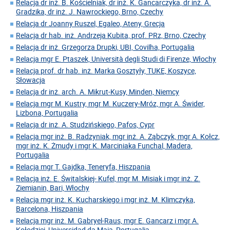
Relacja dr inż. B. Kościelniak, dr inż. K. Gancarczyka, dr inż. A.
Gradzika, dr inż. J. Nawrockiego, Brno, Czechy
Relacja dr Joanny Ruszel, Egaleo, Ateny, Grecja
Relacja dr hab. inż. Andrzeja Kubita, prof. PRz, Brno, Czechy
Relacja dr inż. Grzegorza Drupki, UBI, Covilha, Portugalia
Relacja mgr E. Ptaszek, Università degli Studi di Firenze, Włochy
Relacja prof. dr hab. inż. Marka Gosztyły, TUKE, Koszyce,
Słowacja
Relacja dr inż. arch. A. Mikrut-Kusy, Minden, Niemcy
Relacja mgr M. Kustry, mgr M. Kuczery-Mróz, mgr A. Świder,
Lizbona, Portugalia
Relacja dr inż. A. Studzińskiego, Pafos, Cypr
Relacja mgr inż. B. Radzyniak, mgr inż. A. Ząbczyk, mgr A. Kołcz,
mgr inż. K. Żmudy i mgr K. Marciniaka Funchal, Madera,
Portugalia
Relacja mgr T. Gajdka, Teneryfa, Hiszpania
Relacja inż. E. Świtalskiej- Kufel, mgr M. Misiak i mgr inż. Z.
Ziemianin, Bari, Włochy
Relacja mgr inż. K. Kucharskiego i mgr inż. M. Klimczyka,
Barcelona, Hiszpania
Relacja mgr inż. M. Gabryel-Raus, mgr E. Gancarz i mgr A.
Kołodziej, Universidad da Maia, Portugalia