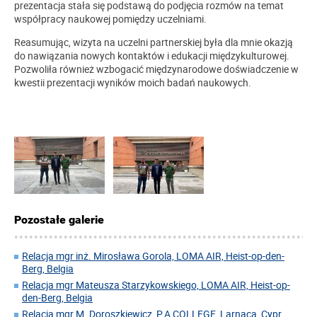
prezentacja stała się podstawą do podjęcia rozmów na temat
współpracy naukowej pomiędzy uczelniami.
Reasumując, wizyta na uczelni partnerskiej była dla mnie okazją
do nawiązania nowych kontaktów i edukacji międzykulturowej.
Pozwoliła również wzbogacić międzynarodowe doświadczenie w
kwestii prezentacji wyników moich badań naukowych.
Pozostałe galerie
Relacja mgr inż. Mirosława Gorola, LOMA AIR, Heist-op-den-
Berg, Belgia
Relacja mgr Mateusza Starzykowskiego, LOMA AIR, Heist-op-
den-Berg, Belgia
Relacja mgr M. Doroszkiewicz, P.A COLLEGE, Larnaca, Cypr