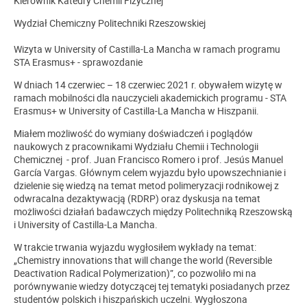
Kierownik Katedry Chemii Fizycznej
Wydział Chemiczny Politechniki Rzeszowskiej
Wizyta w University of Castilla-La Mancha w ramach programu
STA Erasmus+ - sprawozdanie
W dniach 14 czerwiec – 18 czerwiec 2021 r. obywałem wizytę w
ramach mobilności dla nauczycieli akademickich programu - STA
Erasmus+ w University of Castilla-La Mancha w Hiszpanii.
Miałem możliwość do wymiany doświadczeń i poglądów
naukowych z pracownikami Wydziału Chemii i Technologii
Chemicznej - prof. Juan Francisco Romero i prof. Jesús Manuel
García Vargas. Głównym celem wyjazdu było upowszechnianie i
dzielenie się wiedzą na temat metod polimeryzacji rodnikowej z
odwracalna dezaktywacją (RDRP) oraz dyskusja na temat
możliwości działań badawczych między Politechniką Rzeszowską
i University of Castilla-La Mancha.
W trakcie trwania wyjazdu wygłosiłem wykłady na temat:
„Chemistry innovations that will change the world (Reversible
Deactivation Radical Polymerization)”, co pozwoliło mi na
porównywanie wiedzy dotyczącej tej tematyki posiadanych przez
studentów polskich i hiszpańskich uczelni. Wygłoszona