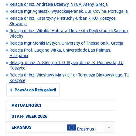
Relacja dr inż. Andrzeja Dzierwy, NTUA, Ateny, Grecja
Relacja mgr Agnieszki Wysockiej-Panek, UBI, Coviha, Portugalia
Relacja dr inż. Katarzyny Pietruchy-Urbanik, KU, Koszyce,
Słowacja
Relacja dr inż. Witolda Habrata, Universita Degli studi di Salerno,
Włochy
Relacja mgr Moniki Mytych, University of Thessaloniki, Grecja
Relacja Prof. Lucjana Witka, Universidade Las Palmas,
Hiszpania
Relacja, dr inż. A. Stec, prof. D. Słysia, dr inz. K. Pochwata, TU,
Koszyce
Relacja dr inż. Wiesławy Malskiej i dr Tomasza Binkowskiego, TU
Koszyce
Powrót do listy galerii
AKTUALNOŚCI
STAFF WEEK 2026
ERASMUS