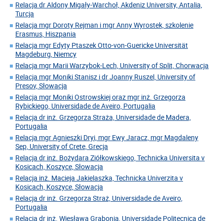
Relacja dr Aldony Migały-Warchoł, Akdeniz University, Antalia,
Turcja
Relacja mgr Doroty Rejman i mgr Anny Wyrostek, szkolenie
Erasmus, Hiszpania
Relacja mgr Edyty Ptaszek Otto-von-Guericke Universität
Magdeburg, Niemcy
Relacja mgr Marii Warzybok-Lech, University of Split, Chorwacja
Relacja mgr Moniki Stanisz i dr Joanny Ruszel, University of
Presov, Słowacja
Relacja mgr Moniki Ostrowskiej oraz mgr inż. Grzegorza
Rybickiego, Universidade de Aveiro, Portugalia
Relacja dr inż. Grzegorza Straża, Universidade de Madera,
Portugalia
Relacja mgr Agnieszki Dryi, mgr Ewy Jaracz, mgr Magdaleny
Sep, University of Crete, Grecja
Relacja dr inż. Bożydara Ziółkowskiego, Technicka Universita v
Kosicach, Koszyce, Słowacja
Relacja inż. Macieja Jakielaszka, Technicka Univerzita v
Kosicach, Koszyce, Słowacja
Relacja dr inż. Grzegorza Straż, Universidade de Aveiro,
Portugalia
Relacja dr inż. Wiesława Grabonia, Universidade Politecnica de