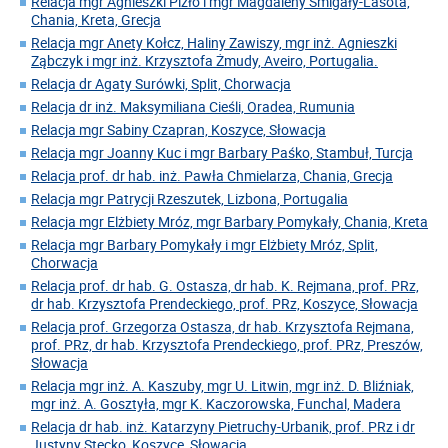
Relacja mgr Agnieszki Pizło i mgr Magdaleny Śmigały-Lasota,
Chania, Kreta, Grecja
Relacja mgr Anety Kołcz, Haliny Zawiszy, mgr inż. Agnieszki
Ząbczyk i mgr inż. Krzysztofa Żmudy, Aveiro, Portugalia.
Relacja dr Agaty Surówki, Split, Chorwacja
Relacja dr inż. Maksymiliana Cieśli, Oradea, Rumunia
Relacja mgr Sabiny Czapran, Koszyce, Słowacja
Relacja mgr Joanny Kuc i mgr Barbary Paśko, Stambuł, Turcja
Relacja prof. dr hab. inż. Pawła Chmielarza, Chania, Grecja
Relacja mgr Patrycji Rzeszutek, Lizbona, Portugalia
Relacja mgr Elżbiety Mróz, mgr Barbary Pomykały, Chania, Kreta
Relacja mgr Barbary Pomykały i mgr Elżbiety Mróz, Split,
Chorwacja
Relacja prof. dr hab. G. Ostasza, dr hab. K. Rejmana, prof. PRz,
dr hab. Krzysztofa Prendeckiego, prof. PRz, Koszyce, Słowacja
Relacja prof. Grzegorza Ostasza, dr hab. Krzysztofa Rejmana,
prof. PRz, dr hab. Krzysztofa Prendeckiego, prof. PRz, Preszów,
Słowacja
Relacja mgr inż. A. Kaszuby, mgr U. Litwin, mgr inż. D. Bliźniak,
mgr inż. A. Gosztyła, mgr K. Kaczorowska, Funchal, Madera
Relacja dr hab. inż. Katarzyny Pietruchy-Urbanik, prof. PRz i dr
Justyny Stecko, Koszyce, Słowacja,