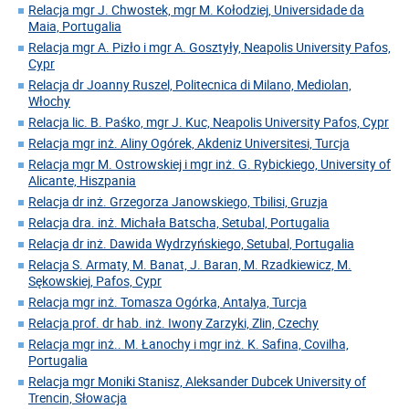
Relacja mgr J. Chwostek, mgr M. Kołodziej, Universidade da
Maia, Portugalia
Relacja mgr A. Pizło i mgr A. Gosztyły, Neapolis University Pafos,
Cypr
Relacja dr Joanny Ruszel, Politecnica di Milano, Mediolan,
Włochy
Relacja lic. B. Paśko, mgr J. Kuc, Neapolis University Pafos, Cypr
Relacja mgr inż. Aliny Ogórek, Akdeniz Universitesi, Turcja
Relacja mgr M. Ostrowskiej i mgr inż. G. Rybickiego, University of
Alicante, Hiszpania
Relacja dr inż. Grzegorza Janowskiego, Tbilisi, Gruzja
Relacja dra. inż. Michała Batscha, Setubal, Portugalia
Relacja dr inż. Dawida Wydrzyńskiego, Setubal, Portugalia
Relacja S. Armaty, M. Banat, J. Baran, M. Rzadkiewicz, M.
Sękowskiej, Pafos, Cypr
Relacja mgr inż. Tomasza Ogórka, Antalya, Turcja
Relacja prof. dr hab. inż. Iwony Zarzyki, Zlin, Czechy
Relacja mgr inż.. M. Łanochy i mgr inż. K. Safina, Covilha,
Portugalia
Relacja mgr Moniki Stanisz, Aleksander Dubcek University of
Trencin, Słowacja