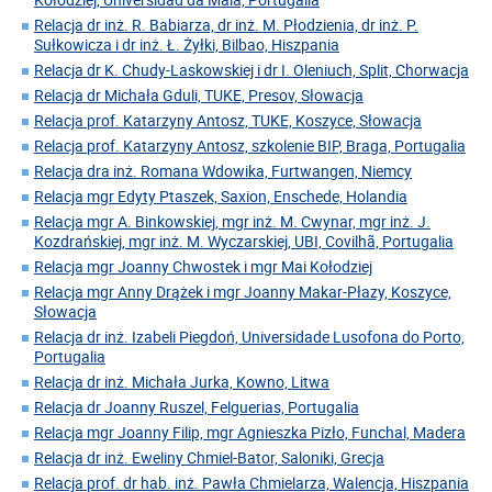
Relacja dr inż. R. Babiarza, dr inż. M. Płodzienia, dr inż. P.
Sułkowicza i dr inż. Ł. Żyłki, Bilbao, Hiszpania
Relacja dr K. Chudy-Laskowskiej i dr I. Oleniuch, Split, Chorwacja
Relacja dr Michała Gduli, TUKE, Presov, Słowacja
Relacja prof. Katarzyny Antosz, TUKE, Koszyce, Słowacja
Relacja prof. Katarzyny Antosz, szkolenie BIP, Braga, Portugalia
Relacja dra inż. Romana Wdowika, Furtwangen, Niemcy
Relacja mgr Edyty Ptaszek, Saxion, Enschede, Holandia
Relacja mgr A. Binkowskiej, mgr inż. M. Cwynar, mgr inż. J.
Kozdrańskiej, mgr inż. M. Wyczarskiej, UBI, Covilhã, Portugalia
Relacja mgr Joanny Chwostek i mgr Mai Kołodziej
Relacja mgr Anny Drążek i mgr Joanny Makar-Płazy, Koszyce,
Słowacja
Relacja dr inż. Izabeli Piegdoń, Universidade Lusofona do Porto,
Portugalia
Relacja dr inż. Michała Jurka, Kowno, Litwa
Relacja dr Joanny Ruszel, Felguerias, Portugalia
Relacja mgr Joanny Filip, mgr Agnieszka Pizło, Funchal, Madera
Relacja dr inż. Eweliny Chmiel-Bator, Saloniki, Grecja
Relacja prof. dr hab. inż. Pawła Chmielarza, Walencja, Hiszpania