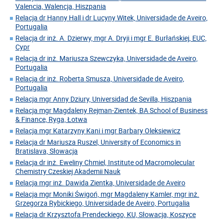
Valencia, Walencja, Hiszpania
Relacja dr Hanny Hall i dr Lucyny Witek, Universidade de Aveiro,
Portugalia
Relacja dr inż. A. Dzierwy, mgr A. Dryji i mgr E. Burłańskiej, EUC,
Cypr
Relacja dr inż. Mariusza Szewczyka, Universidade de Aveiro,
Portugalia
Relacja dr inż. Roberta Smusza, Universidade de Aveiro,
Portugalia
Relacja mgr Anny Dziury, Universidad de Sevilla, Hiszpania
Relacja mgr Magdaleny Rejman-Zientek, BA School of Business
& Finance, Ryga, Łotwa
Relacja mgr Katarzyny Kani i mgr Barbary Oleksiewicz
Relacja dr Mariusza Ruszel, University of Economics in
Bratislava, Słowacja
Relacja dr inż. Eweliny Chmiel, Institute od Macromolecular
Chemistry Czeskiej Akademii Nauk
Relacja mgr inż. Dawida Zientka, Universidade de Aveiro
Relacja mgr Moniki Świgoń, mgr Magdaleny Kamler, mgr inż.
Grzegorza Rybickiego, Universidade de Aveiro, Portugalia
Relacja dr Krzysztofa Prendeckiego, KU, Słowacja, Koszyce