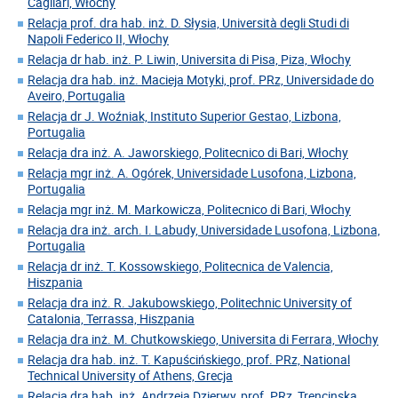
Cagliari, Włochy
Relacja prof. dra hab. inż. D. Słysia, Università degli Studi di
Napoli Federico II, Włochy
Relacja dr hab. inż. P. Liwin, Universita di Pisa, Piza, Włochy
Relacja dra hab. inż. Macieja Motyki, prof. PRz, Universidade do
Aveiro, Portugalia
Relacja dr J. Woźniak, Instituto Superior Gestao, Lizbona,
Portugalia
Relacja dra inż. A. Jaworskiego, Politecnico di Bari, Włochy
Relacja mgr inż. A. Ogórek, Universidade Lusofona, Lizbona,
Portugalia
Relacja mgr inż. M. Markowicza, Politecnico di Bari, Włochy
Relacja dra inż. arch. I. Labudy, Universidade Lusofona, Lizbona,
Portugalia
Relacja dr inż. T. Kossowskiego, Politecnica de Valencia,
Hiszpania
Relacja dra inż. R. Jakubowskiego, Politechnic University of
Catalonia, Terrassa, Hiszpania
Relacja dra inż. M. Chutkowskiego, Universita di Ferrara, Włochy
Relacja dra hab. inż. T. Kapuścińskiego, prof. PRz, National
Technical University of Athens, Grecja
Relacja dra hab. inż. Andrzeja Dzierwy, prof. PRz, Trencinska