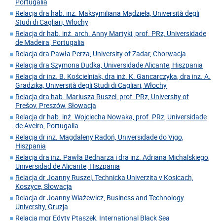
Portugalia
Relacja dra hab. inż. Maksymiliana Mądziela, Università degli
Studi di Cagliari, Włochy
Relacja dr hab. inż. arch. Anny Martyki, prof. PRz, Universidade
de Madeira, Portugalia
Relacja dra Pawła Perza, University of Zadar, Chorwacja
Relacja dra Szymona Dudka, Universidade Alicante, Hiszpania
Relacja dr inż. B. Kościelniak, dra inż. K. Gancarczyka, dra inż. A.
Gradzika, Università degli Studi di Cagliari, Włochy
Relacja dra hab. Mariusza Ruszel, prof. PRz, University of
Prešov, Preszów, Słowacja
Relacja dr hab. inż. Wojciecha Nowaka, prof. PRz, Universidade
de Aveiro, Portugalia
Relacja dr inż. Magdaleny Radoń, Universidade do Vigo,
Hiszpania
Relacja dra inż. Pawła Bednarza i dra inż. Adriana Michalskiego,
Universidad de Alicante, Hiszpania
Relacja dr Joanny Ruszel, Technicka Univerzita v Kosicach,
Koszyce, Słowacja
Relacja dr Joanny Wiażewicz, Business and Technology
University, Gruzja
Relacja mgr Edyty Ptaszek, International Black Sea