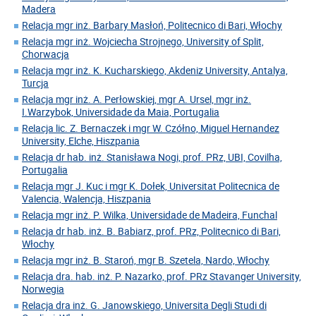
Madera
Relacja mgr inż. Barbary Masłoń, Politecnico di Bari, Włochy
Relacja mgr inż. Wojciecha Strojnego, University of Split,
Chorwacja
Relacja mgr inż. K. Kucharskiego, Akdeniz University, Antalya,
Turcja
Relacja mgr inż. A. Perłowskiej, mgr A. Ursel, mgr inż.
I.Warzybok, Universidade da Maia, Portugalia
Relacja lic. Z. Bernaczek i mgr W. Czółno, Miguel Hernandez
University, Elche, Hiszpania
Relacja dr hab. inż. Stanisława Nogi, prof. PRz, UBI, Covilha,
Portugalia
Relacja mgr J. Kuc i mgr K. Dołek, Universitat Politecnica de
Valencia, Walencja, Hiszpania
Relacja mgr inż. P. Wilka, Universidade de Madeira, Funchal
Relacja dr hab. inż. B. Babiarz, prof. PRz, Politecnico di Bari,
Włochy
Relacja mgr inż. B. Staroń, mgr B. Szetela, Nardo, Włochy
Relacja dra. hab. inż. P. Nazarko, prof. PRz Stavanger University,
Norwegia
Relacja dra inż. G. Janowskiego, Universita Degli Studi di