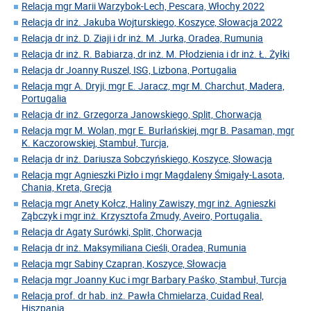
Relacja mgr Marii Warzybok-Lech, Pescara, Włochy 2022
Relacja dr inż. Jakuba Wojturskiego, Koszyce, Słowacja 2022
Relacja dr inż. D. Ziaji i dr inż. M. Jurka, Oradea, Rumunia
Relacja dr inż. R. Babiarza, dr inż. M. Płodzienia i dr inż. Ł. Żyłki
Relacja dr Joanny Ruszel, ISG, Lizbona, Portugalia
Relacja mgr A. Dryji, mgr E. Jaracz, mgr M. Charchut, Madera,
Portugalia
Relacja dr inż. Grzegorza Janowskiego, Split, Chorwacja
Relacja mgr M. Wolan, mgr E. Burłańskiej, mgr B. Pasaman, mgr
K. Kaczorowskiej, Stambuł, Turcja,
Relacja dr inż. Dariusza Sobczyńskiego, Koszyce, Słowacja
Relacja mgr Agnieszki Pizło i mgr Magdaleny Śmigały-Lasota,
Chania, Kreta, Grecja
Relacja mgr Anety Kołcz, Haliny Zawiszy, mgr inż. Agnieszki
Ząbczyk i mgr inż. Krzysztofa Żmudy, Aveiro, Portugalia.
Relacja dr Agaty Surówki, Split, Chorwacja
Relacja dr inż. Maksymiliana Cieśli, Oradea, Rumunia
Relacja mgr Sabiny Czapran, Koszyce, Słowacja
Relacja mgr Joanny Kuc i mgr Barbary Paśko, Stambuł, Turcja
Relacja prof. dr hab. inż. Pawła Chmielarza, Cuidad Real,
Hiszpania