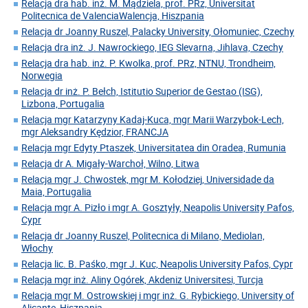
Relacja dra hab. inż. M. Mądziela, prof. PRz, Universitat
Politecnica de ValenciaWalencja, Hiszpania
Relacja dr Joanny Ruszel, Palacky University, Ołomuniec, Czechy
Relacja dra inż. J. Nawrockiego, IEG Slevarna, Jihlava, Czechy
Relacja dra hab. inż. P. Kwolka, prof. PRz, NTNU, Trondheim,
Norwegia
Relacja dr inż. P. Bełch, Istitutio Superior de Gestao (ISG),
Lizbona, Portugalia
Relacja mgr Katarzyny Kadaj-Kuca, mgr Marii Warzybok-Lech,
mgr Aleksandry Kędzior, FRANCJA
Relacja mgr Edyty Ptaszek, Universitatea din Oradea, Rumunia
Relacja dr A. Migały-Warchoł, Wilno, Litwa
Relacja mgr J. Chwostek, mgr M. Kołodziej, Universidade da
Maia, Portugalia
Relacja mgr A. Pizło i mgr A. Gosztyły, Neapolis University Pafos,
Cypr
Relacja dr Joanny Ruszel, Politecnica di Milano, Mediolan,
Włochy
Relacja lic. B. Paśko, mgr J. Kuc, Neapolis University Pafos, Cypr
Relacja mgr inż. Aliny Ogórek, Akdeniz Universitesi, Turcja
Relacja mgr M. Ostrowskiej i mgr inż. G. Rybickiego, University of
Alicante, Hiszpania