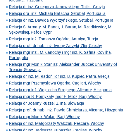
Relacja dr inż. Grzegorza Janowskiego, Tbilisi, Gruzja
Relacja dra. inż. Michała Batscha, Setubal, Portugalia
Relacja dr inż. Dawida Wydrzyńskiego, Setubal, Portugalia
Relacja S. Armaty, M. Banat, J. Baran, M. Rzadkiewicz, M.
Sękowskiej, Pafos, Cypr
Relacja mgr inż. Tomasza Ogórka, Antalya, Turcja
Relacja prof. dr hab. inż. Iwony Zarzyki, Zlin, Czechy
Relacja mgr inż.. M. Łanochy i mgr inż. K. Safina, Covilha,
Portugalia
Relacja mgr Moniki Stanisz, Aleksander Dubcek University of
Trencin, Słowacja
Relacja dr inż. M. Radoń i dr inż. B. Kupiec, Patra, Grecja
Relacja mgr Przemysława Ogarka, Cagliari, Włochy
Relacja mgr inż. Wojciecha Strojnego, Alicante, Hiszpania
Relacja mgr B. Pomykały, mgr E. Mróz, Bari, Włochy
Relacja dr Joanny Ruszel, Zilina, Słowacja
Relacja prof. dr hab. inż. Pawła Chmielarza, Alicante, Hiszpania
Relacja mgr Moniki Wolan, Bari, Włochy
Relacja dr inż. Małgorzaty Walczak, Pescara, Włochy
Relacja dr inż. Tadeusza Kubaszka, Cagliari, Włochy