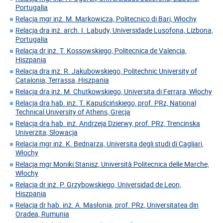
Portugalia
Relacja mgr inż. M. Markowicza, Politecnico di Bari, Włochy
Relacja dra inż. arch. I. Labudy, Universidade Lusofona, Lizbona,
Portugalia
Relacja dr inż. T. Kossowskiego, Politecnica de Valencia,
Hiszpania
Relacja dra inż. R. Jakubowskiego, Politechnic University of
Catalonia, Terrassa, Hiszpania
Relacja dra inż. M. Chutkowskiego, Universita di Ferrara, Włochy
Relacja dra hab. inż. T. Kapuścińskiego, prof. PRz, National
Technical University of Athens, Grecja
Relacja dra hab. inż. Andrzeja Dzierwy, prof. PRz, Trencinska
Univerzita, Słowacja
Relacja mgr inż. K. Bednarza, Universita degli studi di Cagliari,
Włochy
Relacja mgr Moniki Stanisz, Università Politecnica delle Marche,
Włochy
Relacja dr inż. P. Grzybowskiego, Universidad de Leon,
Hiszpania
Relacja dr hab. inż. A. Masłonia, prof. PRz, Universitatea din
Oradea, Rumunia