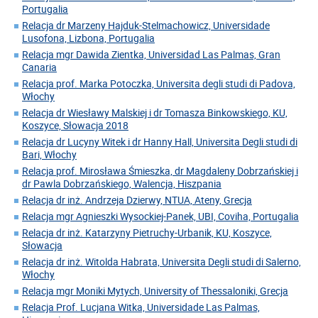
Portugalia
Relacja dr Marzeny Hajduk-Stelmachowicz, Universidade
Lusofona, Lizbona, Portugalia
Relacja mgr Dawida Zientka, Universidad Las Palmas, Gran
Canaria
Relacja prof. Marka Potoczka, Universita degli studi di Padova,
Włochy
Relacja dr Wiesławy Malskiej i dr Tomasza Binkowskiego, KU,
Koszyce, Słowacja 2018
Relacja dr Lucyny Witek i dr Hanny Hall, Universita Degli studi di
Bari, Włochy
Relacja prof. Mirosława Śmieszka, dr Magdaleny Dobrzańskiej i
dr Pawla Dobrzańskiego, Walencja, Hiszpania
Relacja dr inż. Andrzeja Dzierwy, NTUA, Ateny, Grecja
Relacja mgr Agnieszki Wysockiej-Panek, UBI, Coviha, Portugalia
Relacja dr inż. Katarzyny Pietruchy-Urbanik, KU, Koszyce,
Słowacja
Relacja dr inż. Witolda Habrata, Universita Degli studi di Salerno,
Włochy
Relacja mgr Moniki Mytych, University of Thessaloniki, Grecja
Relacja Prof. Lucjana Witka, Universidade Las Palmas,