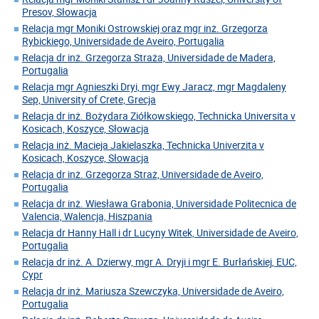
Presov, Słowacja
Relacja mgr Moniki Ostrowskiej oraz mgr inż. Grzegorza
Rybickiego, Universidade de Aveiro, Portugalia
Relacja dr inż. Grzegorza Straża, Universidade de Madera,
Portugalia
Relacja mgr Agnieszki Dryi, mgr Ewy Jaracz, mgr Magdaleny
Sep, University of Crete, Grecja
Relacja dr inż. Bożydara Ziółkowskiego, Technicka Universita v
Kosicach, Koszyce, Słowacja
Relacja inż. Macieja Jakielaszka, Technicka Univerzita v
Kosicach, Koszyce, Słowacja
Relacja dr inż. Grzegorza Straż, Universidade de Aveiro,
Portugalia
Relacja dr inż. Wiesława Grabonia, Universidade Politecnica de
Valencia, Walencja, Hiszpania
Relacja dr Hanny Hall i dr Lucyny Witek, Universidade de Aveiro,
Portugalia
Relacja dr inż. A. Dzierwy, mgr A. Dryji i mgr E. Burłańskiej, EUC,
Cypr
Relacja dr inż. Mariusza Szewczyka, Universidade de Aveiro,
Portugalia