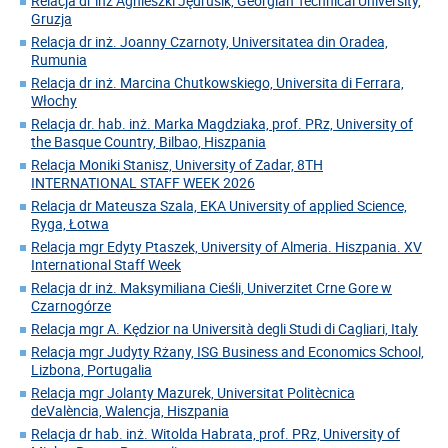
Relacja dr inż Agnieszki Jędrusik, Georgian Technical University,
Gruzja
Relacja dr inż. Joanny Czarnoty, Universitatea din Oradea,
Rumunia
Relacja dr inż. Marcina Chutkowskiego, Universita di Ferrara,
Włochy
Relacja dr. hab. inż. Marka Magdziaka, prof. PRz, University of
the Basque Country, Bilbao, Hiszpania
Relacja Moniki Stanisz, University of Zadar, 8TH
INTERNATIONAL STAFF WEEK 2026
Relacja dr Mateusza Szala, EKA University of applied Science,
Ryga, Łotwa
Relacja mgr Edyty Ptaszek, University of Almeria. Hiszpania. XV
International Staff Week
Relacja dr inż. Maksymiliana Cieśli, Univerzitet Crne Gore w
Czarnogórze
Relacja mgr A. Kędzior na Università degli Studi di Cagliari, Italy
Relacja mgr Judyty Rżany, ISG Business and Economics School,
Lizbona, Portugalia
Relacja mgr Jolanty Mazurek, Universitat Politècnica
deValència, Walencja, Hiszpania
Relacja dr hab. inż. Witolda Habrata, prof. PRz, University of