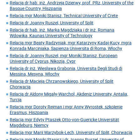
Relacja dr hab. inż. Andrzeja Dzierwy, prof. PRz, University of the
Basque Country, Hiszpania
Relacja mgr Moniki Stanisz, Technical University of Crete
Relacja dr Joanny Ruszel, University of Split
Relacja dr hab. inż. Marka Magdziaka i dr inż. Romana
Wdowika, Kaunas University of Technology
Relacja mgr Beaty Radzyniak, mgr Katarzyny Kadaj-Kucy, mgra
Konrada Marciniaka, Sapienza Universita di Roma, Włochy
Relacja dr Joanny Ruszel, mgr Moniki Stanisz, European
University of Cyprus, Nikozja, Cypr
Relacja dr inż. Wiesława Grabonia, Universita Degli Studi di
Messina, Mesyna, Włochy
Relacja dr Macieja Chrzanowskiego, University of Split
Chorwacja
Relacja dr Aldony Migały-Warchoł, Akdeniz University, Antalia,
Turcja
Relacja mgr Doroty Rejman i mgr Anny Wyrostek, szkolenie
Erasmus, Hiszpania
Relacja mgr Edyty Ptaszek Otto-von-Guericke Universität
Magdeburg, Niemcy
Relacja mgr Marii Warzybok-Lech, University of Split, Chorwacja
Relacja mgr Moniki Stanisz i dr Joanny Ruszel, University of