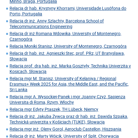
Minho, Braga, Portugalia
Relacja dr hab. Krystyny Khorrami, Universidade Lusófona do
Porto, Portugalia
Relacja dr inż. Anny Szlachty, Barcelona School of
Telecommunications Engineering
Relacja dr inż Romana Wdowika, University of Montenegro,
Czarnogóra
Relacja Moniki Stanisz, University of Montenegro, Czarnogóra
Relacja dr hab. inż. Agnieszki Stec, prof. PRz, UT Bratysława,
Słowacja
Relacja prof. dra hab. inż. Marka Gosztyły, Technika Univerzita v
Kosicach, Słowacja
Relacja mgr M. Stanisz, University of Kelaniya / Regional
Erasmus+ Week 2025 for Asia, the Middle East, and the Pacific,
Sri Lanka
Relacja mgr A. Wysockiej-Panek i mgr Joanny Czyż, Sapienza
Universita di Roma, Rzym, Włochy
Relacja mgr Edyty Ptaszek, TH Lübeck, Niemcy
Relacja dr inż. Jakuba Żywca oraz dr hab. inż. Dawida Szpaka,
Technická univerzita v Košiciach (TUKE), Słowacja
Relacja mgr inż. Oleny Gorol, Aeroclub Castellon, Hiszpania
Relacja dr inż. Marty Wójcik, University of Split, Chorwacja