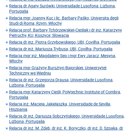
Relacja dr Agaty Surówki, Universidade Lusofona, Lizbona,
Portugalia
Relacja mgr Joanny Kuc i lic. Barbary Paśko, Universita degli
Studi di Roma, Rzym, Włochy
Relacja prof. Barbary Tchórzewskiej-Cieślak i dr inż. Katarzyny
Pietruchy, KU, Koszyce, Słowacja
Relacja dr inz. Piotra Grzybowskiego, UBI, Covilha, Portugalia
Relacja dr inż. Mariusza Trybusa, UBI, Covilha, Portugalia
Relacja mgr inż. Magdaleny Sęp i mgr Ewy Jaracz, Mesyna,
Włochy
Relacja mgr Grażyny Bursztyn-Bajorskiej, Uniwersytet
Techniczny we Wiedniu
Relacja dr inż. Grzegorza Drausa, Universidade Lusofona,
Lizbona, Portugalia
Relacja mgr Katarzyny Cieśli, Polytechnic Institute of Combra,
Portugalia
Relacja inż. Macieja Jakielaszka, Universidade de Sevilla,
Hiszpania
Relacja dr inż. Dariusza Sobczyńskiego, Universidade Lusofona,
Lizbona, Portugalia
Relacja dr inż. M. Zdeb, dr inż. K. Boryczko, dr inż. D. Szpaka, dr