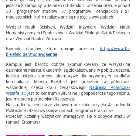
jeszcze 2 kampusy w Minden i Gütersloh. Uczelnia oferuje ponad
50 programów studiów: 37 programów licencjackich i 21
magisterskich, które realizowane są na pięciu wydziałach:
Wydział Nauk Ścisłych, Wydział Inżynierii, Wydział Nauk
Humanistycznych i Społecznych, Wydział Filologii i Sztuk Pięknych
oraz Wydział Nauk o Zdrowiu.
Kierunki studiów, które oferuje uczelnia:
https://www.fh-
bielefeld.de/studiengaenge
Kampus jest bardzo dobrze skomunikowany ze wszystkimi
dzielnicami miasta, akademiki są zlokalizowane w pobliżu uczelni,
kolejka miejska stanowi alternatywę dla prywatnych środków
komunikacji. Miasto Bielefeld jest położone w północno-
wschodniej części kraju związkowego
Nadrenia Północna-
Westfalia., jest
to centrum kulturalne i gospodarcze tego rejonu,
jest miastem partnerskim Rzeszowa.
Na studia w semestrze zimowym uczelnia przyjęła 4 studentki
Politechniki Rzeszowskiej w ramach programu Erasmus+.
Polecam uczelnię wszystkim starającym się o odbycie stażu w
ramach Erasmus+.