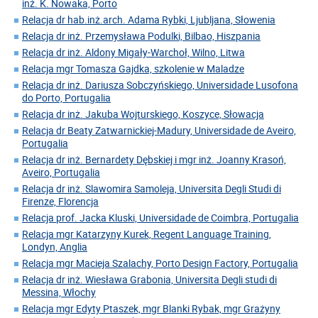
inż. K. Nowaka, Porto
Relacja dr hab.inż.arch. Adama Rybki, Ljubljana, Słowenia
Relacja dr inż. Przemysława Podulki, Bilbao, Hiszpania
Relacja dr inż. Aldony Migały-Warchoł, Wilno, Litwa
Relacja mgr Tomasza Gajdka, szkolenie w Maladze
Relacja dr inż. Dariusza Sobczyńskiego, Universidade Lusofona
do Porto, Portugalia
Relacja dr inż. Jakuba Wojturskiego, Koszyce, Słowacja
Relacja dr Beaty Zatwarnickiej-Madury, Universidade de Aveiro,
Portugalia
Relacja dr inż. Bernardety Dębskiej i mgr inż. Joanny Krasoń,
Aveiro, Portugalia
Relacja dr inż. Slawomira Samoleja, Universita Degli Studi di
Firenze, Florencja
Relacja prof. Jacka Kluski, Universidade de Coimbra, Portugalia
Relacja mgr Katarzyny Kurek, Regent Language Training,
Londyn, Anglia
Relacja mgr Macieja Szalachy, Porto Design Factory, Portugalia
Relacja dr inż. Wiesława Grabonia, Universita Degli studi di
Messina, Włochy
Relacja mgr Edyty Ptaszek, mgr Blanki Rybak, mgr Grażyny