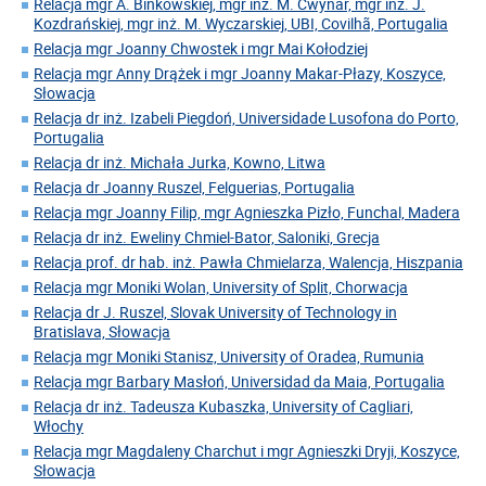
Relacja mgr A. Binkowskiej, mgr inż. M. Cwynar, mgr inż. J.
Kozdrańskiej, mgr inż. M. Wyczarskiej, UBI, Covilhã, Portugalia
Relacja mgr Joanny Chwostek i mgr Mai Kołodziej
Relacja mgr Anny Drążek i mgr Joanny Makar-Płazy, Koszyce,
Słowacja
Relacja dr inż. Izabeli Piegdoń, Universidade Lusofona do Porto,
Portugalia
Relacja dr inż. Michała Jurka, Kowno, Litwa
Relacja dr Joanny Ruszel, Felguerias, Portugalia
Relacja mgr Joanny Filip, mgr Agnieszka Pizło, Funchal, Madera
Relacja dr inż. Eweliny Chmiel-Bator, Saloniki, Grecja
Relacja prof. dr hab. inż. Pawła Chmielarza, Walencja, Hiszpania
Relacja mgr Moniki Wolan, University of Split, Chorwacja
Relacja dr J. Ruszel, Slovak University of Technology in
Bratislava, Słowacja
Relacja mgr Moniki Stanisz, University of Oradea, Rumunia
Relacja mgr Barbary Masłoń, Universidad da Maia, Portugalia
Relacja dr inż. Tadeusza Kubaszka, University of Cagliari,
Włochy
Relacja mgr Magdaleny Charchut i mgr Agnieszki Dryji, Koszyce,
Słowacja