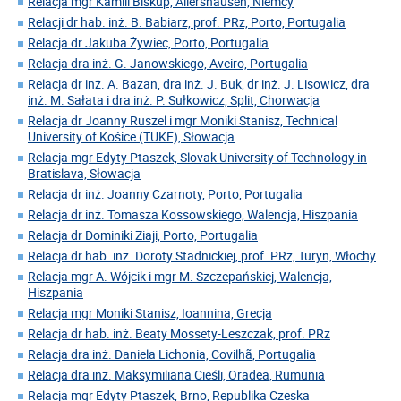
Relacja mgr Kamili Biskup, Allershausen, Niemcy
Relacji dr hab. inż. B. Babiarz, prof. PRz, Porto, Portugalia
Relacja dr Jakuba Żywiec, Porto, Portugalia
Relacja dra inż. G. Janowskiego, Aveiro, Portugalia
Relacja dr inż. A. Bazan, dra inż. J. Buk, dr inż. J. Lisowicz, dra
inż. M. Sałata i dra inż. P. Sułkowicz, Split, Chorwacja
Relacja dr Joanny Ruszel i mgr Moniki Stanisz, Technical
University of Košice (TUKE), Słowacja
Relacja mgr Edyty Ptaszek, Slovak University of Technology in
Bratislava, Słowacja
Relacja dr inż. Joanny Czarnoty, Porto, Portugalia
Relacja dr inż. Tomasza Kossowskiego, Walencja, Hiszpania
Relacja dr Dominiki Ziaji, Porto, Portugalia
Relacja dr hab. inż. Doroty Stadnickiej, prof. PRz, Turyn, Włochy
Relacja mgr A. Wójcik i mgr M. Szczepańskiej, Walencja,
Hiszpania
Relacja mgr Moniki Stanisz, Ioannina, Grecja
Relacja dr hab. inż. Beaty Mossety-Leszczak, prof. PRz
Relacja dra inż. Daniela Lichonia, Covilhã, Portugalia
Relacja dra inż. Maksymiliana Cieśli, Oradea, Rumunia
Relacja mgr Edyty Ptaszek, Brno, Republika Czeska