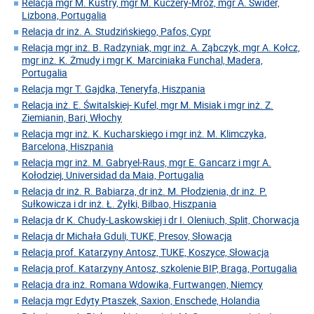
Relacja mgr M. Kustry, mgr M. Kuczery-Mróz, mgr A. Świder,
Lizbona, Portugalia
Relacja dr inż. A. Studzińskiego, Pafos, Cypr
Relacja mgr inż. B. Radzyniak, mgr inż. A. Ząbczyk, mgr A. Kołcz,
mgr inż. K. Żmudy i mgr K. Marciniaka Funchal, Madera,
Portugalia
Relacja mgr T. Gajdka, Teneryfa, Hiszpania
Relacja inż. E. Świtalskiej- Kufel, mgr M. Misiak i mgr inż. Z.
Ziemianin, Bari, Włochy
Relacja mgr inż. K. Kucharskiego i mgr inż. M. Klimczyka,
Barcelona, Hiszpania
Relacja mgr inż. M. Gabryel-Raus, mgr E. Gancarz i mgr A.
Kołodziej, Universidad da Maia, Portugalia
Relacja dr inż. R. Babiarza, dr inż. M. Płodzienia, dr inż. P.
Sułkowicza i dr inż. Ł. Żyłki, Bilbao, Hiszpania
Relacja dr K. Chudy-Laskowskiej i dr I. Oleniuch, Split, Chorwacja
Relacja dr Michała Gduli, TUKE, Presov, Słowacja
Relacja prof. Katarzyny Antosz, TUKE, Koszyce, Słowacja
Relacja prof. Katarzyny Antosz, szkolenie BIP, Braga, Portugalia
Relacja dra inż. Romana Wdowika, Furtwangen, Niemcy
Relacja mgr Edyty Ptaszek, Saxion, Enschede, Holandia