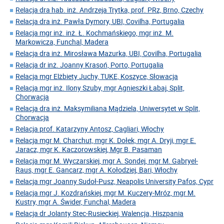
Relacja dra hab. inż. Andrzeja Trytka, prof. PRz, Brno, Czechy
Relacja dra inż. Pawła Dymory, UBI, Covilha, Portugalia
Relacja mgr inż. inż. Ł. Kochmańskiego, mgr inż. M.
Markowicza, Funchal, Madera
Relacja dra inż. Mirosława Mazurka, UBI, Covilha, Portugalia
Relacja dr inż. Joanny Krasoń, Porto, Portugalia
Relacja mgr Elżbiety Juchy, TUKE, Koszyce, Słowacja
Relacja mgr inż. Ilony Szuby, mgr Agnieszki Łabaj, Split,
Chorwacja
Relacja dra inż. Maksymiliana Mądziela, Uniwersytet w Split,
Chorwacja
Relacja prof. Katarzyny Antosz, Cagliari, Włochy
Relacja mgr M. Charchut, mgr K. Dołek, mgr A. Dryji, mgr E.
Jaracz, mgr K. Kaczorowskiej, Mgr B. Pasaman
Relacja mgr M. Wyczarskiej, mgr A. Sondej, mgr M. Gabryel-
Raus, mgr E. Gancarz, mgr A. Kołodziej, Bari, Włochy
Relacja mgr Joanny Sudoł-Pusz, Neapolis University Pafos, Cypr
Relacja mgr J. Kozdrańskiej, mgr M. Kuczery-Mróz, mgr M.
Kustry, mgr A. Świder, Funchal, Madera
Relacja dr Jolanty Stec-Rusieckiej, Walencja, Hiszpania