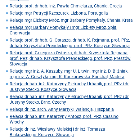
Relacja prof. dr hab. inż. Pawła Chmielarza, Chania, Grecja
Relacja mgr Patrycji Rzeszutek, Lizbona, Portugalia
Relacja mgr Elżbiety Mróz, mgr Barbary Pomykały, Chania, Kreta
Relacja mgr Barbary Pomykały i mgr Elżbiety Mróz, Split,
Chorwacja
Relacja prof. dr hab. G. Ostasza, dr hab. K. Rejmana, prof. PRz,
dr hab. Krzysztofa Prendeckiego, prof. PRz, Koszyce, Słowacja
Relacja prof. Grzegorza Ostasza, dr hab. Krzysztofa Rejmana,
prof. PRz, dr hab. Krzysztofa Prendeckiego, prof. PRz, Preszów,
Słowacja
Relacja mgr inż. A. Kaszuby, mgr U. Litwin, mgr inż. D. Bliźniak,
mgr inż. A. Gosztyła, mgr K. Kaczorowska, Funchal, Madera
Relacja dr hab. inż. Katarzyny Pietruchy-Urbanik, prof. PRz i dr
Justyny Stecko, Koszyce, Słowacja,
Relacja dr hab. inż. Katarzyny Pietruchy-Urbanik, prof. PRz i dr
Justyny Stecko, Brno, Czechy
Relacja dr inż. arch. Anny Martyki, Walencja, Hiszpania
Relacja dr hab. inż. Katarzyny Antosz, prof. PRz, Cassino,
Włochy
Relacja dr inż. Wiesławy Malskiej i dr inż. Tomasza
Binkowskiego, Koszyce, Słowacja