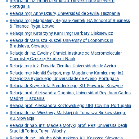
Relacja dr inż. Roberta Smusza, Universidade de Aveiro,
Portugalia
Relacja mgr Anny Dziury, Universidad de Sevilla, Hiszpania
Relacja mgr Magdaleny Rejman-Zientek, BA School of Business
& Finance, Ryga, Łotwa
Relacja mgr Katarzyny Kani i mgr Barbary Oleksiewicz
Relacja dr Mariusza Ruszel, University of Economics in
Bratislava, Słowacja
Relacja dr inż. Eweliny Chmiel, Institute od Macromolecular
Chemistry Czeskiej Akademii Nauk
Relacja mgr inż. Dawida Zientka, Universidade de Aveiro
Relacja mgr Moniki Świgoń, mgr Magdaleny Kamler, mgr inż.
Grzegorza Rybickiego, Universidade de Aveiro, Portugalia
Relacja dr Krzysztofa Prendeckiego, KU, Słowacja, Koszyce
Relacja prof. Aleksandra Gugnina, Universidad Rey Juan Carlos,
Madryt, Hiszpania
Relacja prof. Aleksandra Kozłowskiego, UBI, Covilha, Portugalia
Relacja dr inż. Wiesławy Malskiej i dr Tomasza Binkowskiego,
KU, Slowacja
Relacja dr hab. inż. Macieja Motyki, prof. PRz, Universita Degli
Studi di Torino, Turyn, Włochy
Relacja dr inż. Jakuba Wojturskiego, KU, Koszyce, Słowacja