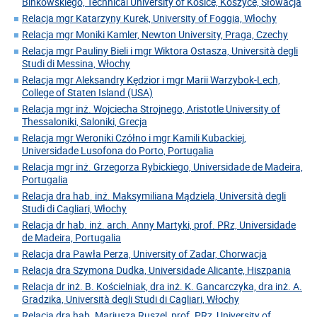
Binkowskiego, Technical University of Kosice, Koszyce, Słowacja
Relacja mgr Katarzyny Kurek, University of Foggia, Włochy
Relacja mgr Moniki Kamler, Newton University, Praga, Czechy
Relacja mgr Pauliny Bieli i mgr Wiktora Ostasza, Università degli
Studi di Messina, Włochy
Relacja mgr Aleksandry Kędzior i mgr Marii Warzybok-Lech,
College of Staten Island (USA)
Relacja mgr inż. Wojciecha Strojnego, Aristotle University of
Thessaloniki, Saloniki, Grecja
Relacja mgr Weroniki Czółno i mgr Kamili Kubackiej,
Universidade Lusofona do Porto, Portugalia
Relacja mgr inż. Grzegorza Rybickiego, Universidade de Madeira,
Portugalia
Relacja dra hab. inż. Maksymiliana Mądziela, Università degli
Studi di Cagliari, Włochy
Relacja dr hab. inż. arch. Anny Martyki, prof. PRz, Universidade
de Madeira, Portugalia
Relacja dra Pawła Perza, University of Zadar, Chorwacja
Relacja dra Szymona Dudka, Universidade Alicante, Hiszpania
Relacja dr inż. B. Kościelniak, dra inż. K. Gancarczyka, dra inż. A.
Gradzika, Università degli Studi di Cagliari, Włochy
Relacja dra hab. Mariusza Ruszel, prof. PRz, University of