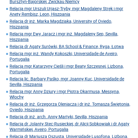
Bursztyn-Bajorskiej, Zwickau Niemcy
Relacja mgr Urszuli Urjasz-Tryby, mgr Magdaleny Stręk i mgr
Anety Rembisz, Leon, Hiszpania
Relacja dr inż. Marka Magdziaka, University of Oviedo,
Hiszpania
Relacja mgr Ewy Jaracz i mgr inż. Magdaleny Sęp, Sevilla,
Hiszpania
Relacja dr Agaty Surówki, BA School & Finance, Ryga, Łotwa
Relacja mgr inż. Wandy Kokoszki, Universidade de Aveiro,
Portugalia
Relacja mgr Katarzyny Cieśli i mgr Beaty Szczęsnej, Lizbona,
Portugalia
Relacja lic. Barbary Paśko, mgr Joanny Kuc, Universidade de
Sevilla, Hiszpania
Relacja mgr Anny Dziury i mgr Piotra Okarmusa, Messyna,
Włochy
Relacja dr inż. Grzegorza Oleniacza i dr inż. Tomasza Świętonia,
Oviedo, Hiszpania
Relacja dr inż. arch. Anny Martyki, Sevilla, Hiszpania
Relacja dr Jolanty Stec-Rusieckiej, dr Alicji Sobkowiak i dr Agaty
Warmińskiej, Aveiro, Portugalia
Relacja dr Mariusza Oszusta, Universidade Lusofona, Lizbona,