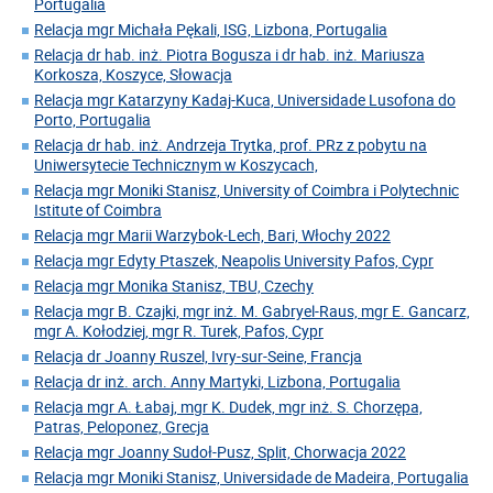
Portugalia
Relacja mgr Michała Pękali, ISG, Lizbona, Portugalia
Relacja dr hab. inż. Piotra Bogusza i dr hab. inż. Mariusza
Korkosza, Koszyce, Słowacja
Relacja mgr Katarzyny Kadaj-Kuca, Universidade Lusofona do
Porto, Portugalia
Relacja dr hab. inż. Andrzeja Trytka, prof. PRz z pobytu na
Uniwersytecie Technicznym w Koszycach,
Relacja mgr Moniki Stanisz, University of Coimbra i Polytechnic
Istitute of Coimbra
Relacja mgr Marii Warzybok-Lech, Bari, Włochy 2022
Relacja mgr Edyty Ptaszek, Neapolis University Pafos, Cypr
Relacja mgr Monika Stanisz, TBU, Czechy
Relacja mgr B. Czajki, mgr inż. M. Gabryel-Raus, mgr E. Gancarz,
mgr A. Kołodziej, mgr R. Turek, Pafos, Cypr
Relacja dr Joanny Ruszel, Ivry-sur-Seine, Francja
Relacja dr inż. arch. Anny Martyki, Lizbona, Portugalia
Relacja mgr A. Łabaj, mgr K. Dudek, mgr inż. S. Chorzępa,
Patras, Peloponez, Grecja
Relacja mgr Joanny Sudoł-Pusz, Split, Chorwacja 2022
Relacja mgr Moniki Stanisz, Universidade de Madeira, Portugalia