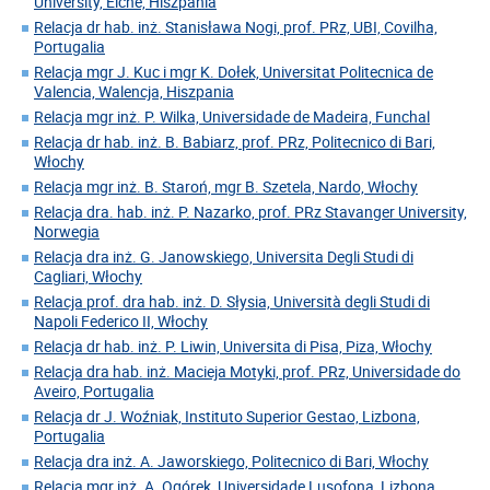
University, Elche, Hiszpania
Relacja dr hab. inż. Stanisława Nogi, prof. PRz, UBI, Covilha,
Portugalia
Relacja mgr J. Kuc i mgr K. Dołek, Universitat Politecnica de
Valencia, Walencja, Hiszpania
Relacja mgr inż. P. Wilka, Universidade de Madeira, Funchal
Relacja dr hab. inż. B. Babiarz, prof. PRz, Politecnico di Bari,
Włochy
Relacja mgr inż. B. Staroń, mgr B. Szetela, Nardo, Włochy
Relacja dra. hab. inż. P. Nazarko, prof. PRz Stavanger University,
Norwegia
Relacja dra inż. G. Janowskiego, Universita Degli Studi di
Cagliari, Włochy
Relacja prof. dra hab. inż. D. Słysia, Università degli Studi di
Napoli Federico II, Włochy
Relacja dr hab. inż. P. Liwin, Universita di Pisa, Piza, Włochy
Relacja dra hab. inż. Macieja Motyki, prof. PRz, Universidade do
Aveiro, Portugalia
Relacja dr J. Woźniak, Instituto Superior Gestao, Lizbona,
Portugalia
Relacja dra inż. A. Jaworskiego, Politecnico di Bari, Włochy
Relacja mgr inż. A. Ogórek, Universidade Lusofona, Lizbona,