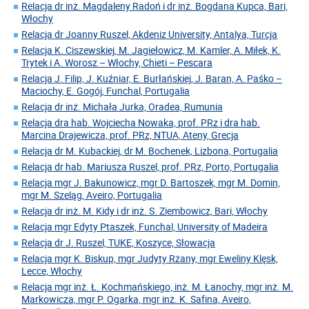
Relacja dr inż. Magdaleny Radoń i dr inż. Bogdana Kupca, Bari,
Włochy
Relacja dr Joanny Ruszel, Akdeniz University, Antalya, Turcja
Relacja K. Ciszewskiej, M. Jagiełowicz, M. Kamler, A. Miłek, K.
Trytek i A. Worosz – Włochy, Chieti – Pescara
Relacja J. Filip, J. Kuźniar, E. Burłańskiej, J. Baran, A. Paśko –
Maciochy, E. Gogój, Funchal, Portugalia
Relacja dr inż. Michała Jurka, Oradea, Rumunia
Relacja dra hab. Wojciecha Nowaka, prof. PRz i dra hab.
Marcina Drajewicza, prof. PRz, NTUA, Ateny, Grecja
Relacja dr M. Kubackiej, dr M. Bochenek, Lizbona, Portugalia
Relacja dr hab. Mariusza Ruszel, prof. PRz, Porto, Portugalia
Relacja mgr J. Bakunowicz, mgr D. Bartoszek, mgr M. Domin,
mgr M. Szeląg, Aveiro, Portugalia
Relacja dr inż. M. Kidy i dr inż. S. Ziembowicz, Bari, Włochy
Relacja mgr Edyty Ptaszek, Funchal, University of Madeira
Relacja dr J. Ruszel, TUKE, Koszyce, Słowacja
Relacja mgr K. Biskup, mgr Judyty Rżany, mgr Eweliny Klęsk,
Lecce, Włochy
Relacja mgr inż. Ł. Kochmańskiego, inż. M. Łanochy, mgr inż. M.
Markowicza, mgr P. Ogarka, mgr inż. K. Safina, Aveiro,