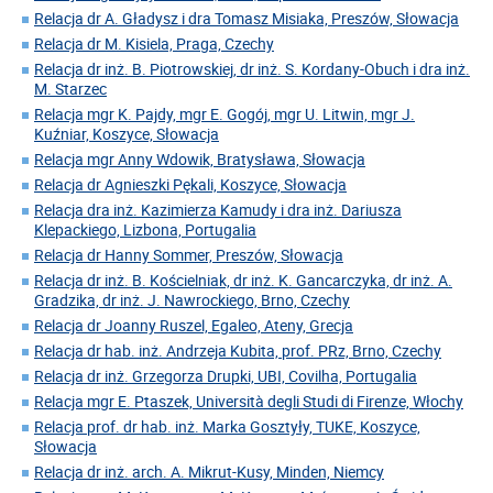
Relacja dr A. Gładysz i dra Tomasz Misiaka, Preszów, Słowacja
Relacja dr M. Kisiela, Praga, Czechy
Relacja dr inż. B. Piotrowskiej, dr inż. S. Kordany-Obuch i dra inż.
M. Starzec
Relacja mgr K. Pajdy, mgr E. Gogój, mgr U. Litwin, mgr J.
Kuźniar, Koszyce, Słowacja
Relacja mgr Anny Wdowik, Bratysława, Słowacja
Relacja dr Agnieszki Pękali, Koszyce, Słowacja
Relacja dra inż. Kazimierza Kamudy i dra inż. Dariusza
Klepackiego, Lizbona, Portugalia
Relacja dr Hanny Sommer, Preszów, Słowacja
Relacja dr inż. B. Kościelniak, dr inż. K. Gancarczyka, dr inż. A.
Gradzika, dr inż. J. Nawrockiego, Brno, Czechy
Relacja dr Joanny Ruszel, Egaleo, Ateny, Grecja
Relacja dr hab. inż. Andrzeja Kubita, prof. PRz, Brno, Czechy
Relacja dr inż. Grzegorza Drupki, UBI, Covilha, Portugalia
Relacja mgr E. Ptaszek, Università degli Studi di Firenze, Włochy
Relacja prof. dr hab. inż. Marka Gosztyły, TUKE, Koszyce,
Słowacja
Relacja dr inż. arch. A. Mikrut-Kusy, Minden, Niemcy