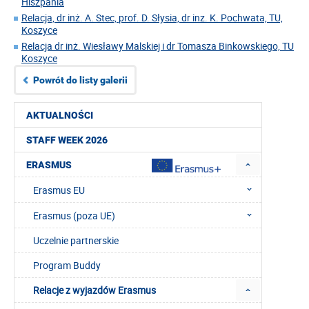
Hiszpania
Relacja, dr inż. A. Stec, prof. D. Słysia, dr inz. K. Pochwata, TU,
Koszyce
Relacja dr inż. Wiesławy Malskiej i dr Tomasza Binkowskiego, TU
Koszyce
Powrót do listy galerii
AKTUALNOŚCI
STAFF WEEK 2026
ERASMUS
Erasmus EU
Erasmus (poza UE)
Uczelnie partnerskie
Program Buddy
Relacje z wyjazdów Erasmus