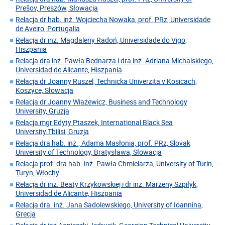
Prešov, Preszów, Słowacja
Relacja dr hab. inż. Wojciecha Nowaka, prof. PRz, Universidade
de Aveiro, Portugalia
Relacja dr inż. Magdaleny Radoń, Universidade do Vigo,
Hiszpania
Relacja dra inż. Pawła Bednarza i dra inż. Adriana Michalskiego,
Universidad de Alicante, Hiszpania
Relacja dr Joanny Ruszel, Technicka Univerzita v Kosicach,
Koszyce, Słowacja
Relacja dr Joanny Wiażewicz, Business and Technology
University, Gruzja
Relacja mgr Edyty Ptaszek, International Black Sea
University.Tbilisi, Gruzja
Relacja dra hab. inż., Adama Masłonia, prof. PRz, Slovak
University of Technology, Bratysława, Słowacja
Relacja prof. dra hab. inż. Pawła Chmielarza, University of Turin,
Turyn, Włochy
Relacja dr inż. Beaty Krzykowskiej i dr inż. Marzeny Szpiłyk,
Universidad de Alicante, Hiszpania
Relacja dra. inż. Jana Sadolewskiego, University of Ioannina,
Grecja