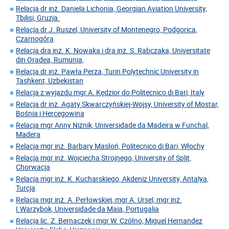
Relacja dr inż. Daniela Lichonia, Georgian Aviation University,
Tbilisi, Gruzja.
Relacja dr J. Ruszel, University of Montenegro, Podgorica,
Czarnogóra
Relacja dra inż. K. Nowaka i dra inż. S. Rabczaka, Universitate
din Oradea, Rumunia,
Relacja dr inż. Pawła Perza, Turin Polytechnic University in
Tashkent, Uzbekistan
Relacja z wyjazdu mgr A. Kędzior do Politecnico di Bari, Italy
Relacja dr inż. Agaty Skwarczyńskiej-Wojsy, University of Mostar,
Bośnia i Hercegowina
Relacja mgr Anny Niżnik, Universidade da Madeira w Funchal,
Madera
Relacja mgr inż. Barbary Masłoń, Politecnico di Bari, Włochy
Relacja mgr inż. Wojciecha Strojnego, University of Split,
Chorwacja
Relacja mgr inż. K. Kucharskiego, Akdeniz University, Antalya,
Turcja
Relacja mgr inż. A. Perłowskiej, mgr A. Ursel, mgr inż.
I.Warzybok, Universidade da Maia, Portugalia
Relacja lic. Z. Bernaczek i mgr W. Czółno, Miguel Hernandez