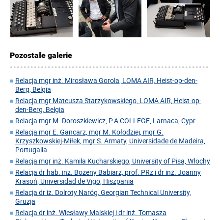
Pozostałe galerie
Relacja mgr inż. Mirosława Gorola, LOMA AIR, Heist-op-den-
Berg, Belgia
Relacja mgr Mateusza Starzykowskiego, LOMA AIR, Heist-op-
den-Berg, Belgia
Relacja mgr M. Doroszkiewicz, P.A COLLEGE, Larnaca, Cypr
Relacja mgr E. Gancarz, mgr M. Kołodziej, mgr G.
Krzyszkowskiej-Miłek, mgr S. Armaty, Universidade de Madeira,
Portugalia
Relacja mgr inż. Kamila Kucharskiego, University of Pisa, Włochy
Relacja dr hab. inż. Bożeny Babiarz, prof. PRz i dr inż. Joanny
Krasoń, Universidad de Vigo, Hiszpania
Relacja dr iż. Dolroty Naróg, Georgian Technical University,
Gruzja
Relacja dr inż. Wiesławy Malskiej i dr inż. Tomasza