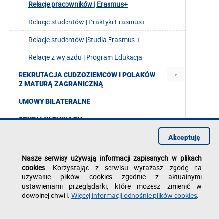
Relacje pracowników | Erasmus+
Relacje studentów | Praktyki Erasmus+
Relacje studentów |Studia Erasmus +
Relacje z wyjazdu | Program Edukacja
REKRUTACJA CUDZOZIEMCÓW I POLAKÓW
Z MATURĄ ZAGRANICZNĄ
UMOWY BILATERALNE
STUDIA W CHINACH
INTERNATIONAL STUDY
Akceptuję
NAWA
Nasze serwisy używają informacji zapisanych w plikach
cookies
. Korzystając z serwisu wyrażasz zgodę na
WNIOSEK O WYJAZD ZA GRANICĘ
używanie plików cookies zgodnie z aktualnymi
ustawieniami przeglądarki, które możesz zmienić w
WSPÓŁPRACA Z WIETNAMEM
dowolnej chwili.
Więcej informacji odnośnie plików cookies
.
DOUBLE DEGREE