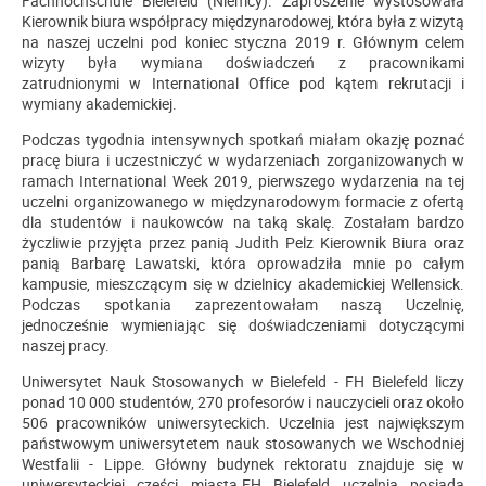
Fachhochschule Bielefeld (Niemcy). Zaproszenie wystosowała
Kierownik biura współpracy międzynarodowej, która była z wizytą
na naszej uczelni pod koniec styczna 2019 r. Głównym celem
wizyty była wymiana doświadczeń z pracownikami
zatrudnionymi w International Office pod kątem rekrutacji i
wymiany akademickiej.
Podczas tygodnia intensywnych spotkań miałam okazję poznać
pracę biura i uczestniczyć w wydarzeniach zorganizowanych w
ramach International Week 2019, pierwszego wydarzenia na tej
uczelni organizowanego w międzynarodowym formacie z ofertą
dla studentów i naukowców na taką skalę. Zostałam bardzo
życzliwie przyjęta przez panią Judith Pelz Kierownik Biura oraz
panią Barbarę Lawatski, która oprowadziła mnie po całym
kampusie, mieszczącym się w dzielnicy akademickiej Wellensick.
Podczas spotkania zaprezentowałam naszą Uczelnię,
jednocześnie wymieniając się doświadczeniami dotyczącymi
naszej pracy.
Uniwersytet Nauk Stosowanych w Bielefeld - FH Bielefeld liczy
ponad 10 000 studentów, 270 profesorów i nauczycieli oraz około
506 pracowników uniwersyteckich. Uczelnia jest największym
państwowym uniwersytetem nauk stosowanych we Wschodniej
Westfalii - Lippe. Główny budynek rektoratu znajduje się w
uniwersyteckiej części miasta.FH Bielefeld uczelnia posiada