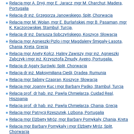
Relacja mgr A. Dryji, mgr E. Jaracz, mgr M. Charchut, Madera,
Portugalia
Relacja dr inż. Grzegorza Janowskiego, Split, Chorwacja
Relacja mgr M. Wolan, mgr E. Burłańskiej, mgr B. Pasaman, mgr
K. Kaczorowskiej, Stambuł, Turcja,
Relacja dr inż. Dariusza Sobczyńskiego, Koszyce, Słowacja
Relacja mgr Agnieszki Pizło i mgr Magdaleny Śmigały-Lasota,
Chania, Kreta, Grecja
Relacja mgr Anety Kołcz, Haliny Zawiszy, mgr inż. Agnieszki
Ząbczyk i mgr inż. Krzysztofa Żmudy, Aveiro, Portugalia.
Relacja dr Agaty Surówki, Split, Chorwacja
Relacja dr inż. Maksymiliana Cieśli, Oradea, Rumunia
Relacja mgr Sabiny Czapran, Koszyce, Słowacja
Relacja mgr Joanny Kuc i mgr Barbary Paśko, Stambuł, Turcja
Relacja prof. dr hab. inż. Pawła Chmielarza, Cuidad Real,
Hiszpania
Relacja prof. dr hab. inż. Pawła Chmielarza, Chania, Grecja
Relacja mgr Patrycji Rzeszutek, Lizbona, Portugalia
Relacja mgr Elżbiety Mróz, mgr Barbary Pomykały, Chania, Kreta
Relacja mgr Barbary Pomykały i mgr Elżbiety Mróz, Split,
Chorwacja