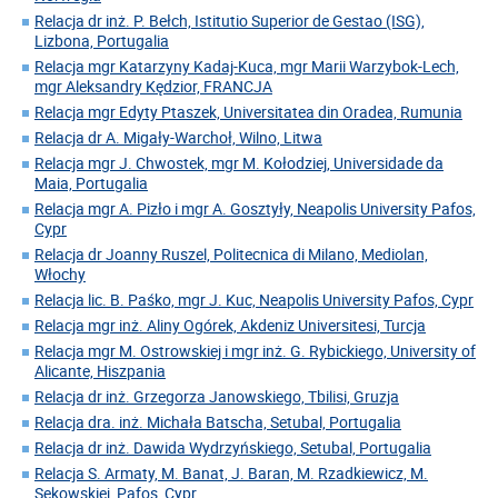
Relacja dr inż. P. Bełch, Istitutio Superior de Gestao (ISG),
Lizbona, Portugalia
Relacja mgr Katarzyny Kadaj-Kuca, mgr Marii Warzybok-Lech,
mgr Aleksandry Kędzior, FRANCJA
Relacja mgr Edyty Ptaszek, Universitatea din Oradea, Rumunia
Relacja dr A. Migały-Warchoł, Wilno, Litwa
Relacja mgr J. Chwostek, mgr M. Kołodziej, Universidade da
Maia, Portugalia
Relacja mgr A. Pizło i mgr A. Gosztyły, Neapolis University Pafos,
Cypr
Relacja dr Joanny Ruszel, Politecnica di Milano, Mediolan,
Włochy
Relacja lic. B. Paśko, mgr J. Kuc, Neapolis University Pafos, Cypr
Relacja mgr inż. Aliny Ogórek, Akdeniz Universitesi, Turcja
Relacja mgr M. Ostrowskiej i mgr inż. G. Rybickiego, University of
Alicante, Hiszpania
Relacja dr inż. Grzegorza Janowskiego, Tbilisi, Gruzja
Relacja dra. inż. Michała Batscha, Setubal, Portugalia
Relacja dr inż. Dawida Wydrzyńskiego, Setubal, Portugalia
Relacja S. Armaty, M. Banat, J. Baran, M. Rzadkiewicz, M.
Sękowskiej, Pafos, Cypr