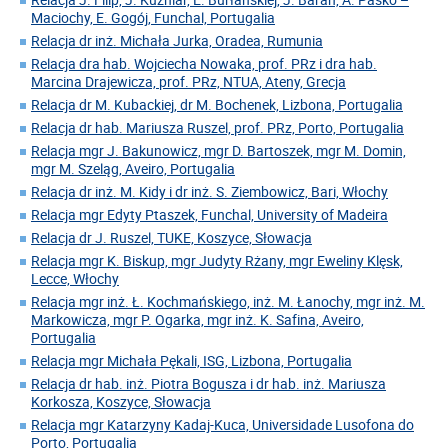
Maciochy, E. Gogój, Funchal, Portugalia
Relacja dr inż. Michała Jurka, Oradea, Rumunia
Relacja dra hab. Wojciecha Nowaka, prof. PRz i dra hab.
Marcina Drajewicza, prof. PRz, NTUA, Ateny, Grecja
Relacja dr M. Kubackiej, dr M. Bochenek, Lizbona, Portugalia
Relacja dr hab. Mariusza Ruszel, prof. PRz, Porto, Portugalia
Relacja mgr J. Bakunowicz, mgr D. Bartoszek, mgr M. Domin,
mgr M. Szeląg, Aveiro, Portugalia
Relacja dr inż. M. Kidy i dr inż. S. Ziembowicz, Bari, Włochy
Relacja mgr Edyty Ptaszek, Funchal, University of Madeira
Relacja dr J. Ruszel, TUKE, Koszyce, Słowacja
Relacja mgr K. Biskup, mgr Judyty Rżany, mgr Eweliny Klęsk,
Lecce, Włochy
Relacja mgr inż. Ł. Kochmańskiego, inż. M. Łanochy, mgr inż. M.
Markowicza, mgr P. Ogarka, mgr inż. K. Safina, Aveiro,
Portugalia
Relacja mgr Michała Pękali, ISG, Lizbona, Portugalia
Relacja dr hab. inż. Piotra Bogusza i dr hab. inż. Mariusza
Korkosza, Koszyce, Słowacja
Relacja mgr Katarzyny Kadaj-Kuca, Universidade Lusofona do
Porto, Portugalia