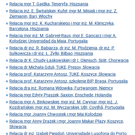
Relacja mgr T. Gajdka, Teneryfa, Hiszpania
Relacja inż. E. Świtalskiej- Kufel, mgr M. Misiak i mgr inż. Z.
Ziemianin, Bari, Włochy
Relacja mgr inż. K. Kucharskiego i mgr inż. M. Klimczyka,
Barcelona, Hiszpania
Relacja mgr inż. M. Gabryel-Raus, mgr E. Gancarz i mgr A.
Kołodziej, Universidad da Maia, Portugalia
Relacja dr inż. R. Babiarza, dr inż. M. Płodzienia, dr inż. P.
Sułkowicza i dr inż. Ł. Żyłki, Bilbao, Hiszpania
Relacja dr K. Chudy-Laskowskiej i dr I. Oleniuch, Split, Chorwacja
Relacja dr Michała Gduli, TUKE, Presov, Słowacja
Relacja prof. Katarzyny Antosz, TUKE, Koszyce, Słowacja
Relacja prof. Katarzyny Antosz, szkolenie BIP, Braga, Portugalia
Relacja dra inż. Romana Wdowika, Furtwangen, Niemcy
Relacja mgr Edyty Ptaszek, Saxion, Enschede, Holandia
Relacja mgr A. Binkowskiej, mgr inż. M. Cwynar, mgr inż. J.
Kozdrańskiej, mgr inż. M. Wyczarskiej, UBI, Covilhã, Portugalia
Relacja mgr Joanny Chwostek i mgr Mai Kołodziej
Relacja mgr Anny Drążek i mgr Joanny Makar-Płazy, Koszyce,
Słowacja
Relacja dr inż. Izabeli Piegdoń, Universidade Lusofona do Porto,