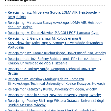
Relacja mgr inż. Mirosława Gorola, LOMA AIR, Heist-op-den-
Berg, Belgia
Relacja mgr Mateusza Starzykowskiego, LOMA AIR, Heist-op-
den-Berg, Belgia
Relacja mgr M. Doroszkiewicz, P.A COLLEGE, Larnaca, Cypr
Relacja mgr E. Gancarz, mgr M. Kołodziej, mgr G.
Krzyszkowskiej-Miłek, mgr S. Armaty, Universidade de Madeira,
Portugalia
Relacja mgr inż. Kamila Kucharskiego, University of Pisa, Włochy
Relacja dr hab. inż. Bożeny Babiarz, prof. PRz i dr inż. Joanny
Krasoń, Universidad de Vigo, Hiszpania
Relacja dr iż. Dolroty Naróg, Georgian Technical University,
Gruzja
Relacja dr inż. Wiesławy Malskiej i dr inż. Tomasza
Binkowskiego, Technical University of Kosice, Koszyce, Słowacja
Relacja mgr Katarzyny Kurek, University of Foggia, Włochy
Relacja mgr Moniki Kamler, Newton University, Praga, Czechy
Relacja mgr Pauliny Bieli i mgr Wiktora Ostasza, Università degli
Studi di Messina, Włochy
Relacja mgr Aleksandry Kędzior i mgr Marii Warzybok-Lech,