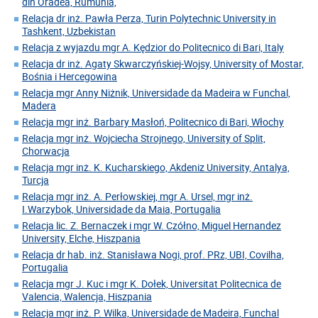
din Oradea, Rumunia,
Relacja dr inż. Pawła Perza, Turin Polytechnic University in
Tashkent, Uzbekistan
Relacja z wyjazdu mgr A. Kędzior do Politecnico di Bari, Italy
Relacja dr inż. Agaty Skwarczyńskiej-Wojsy, University of Mostar,
Bośnia i Hercegowina
Relacja mgr Anny Niżnik, Universidade da Madeira w Funchal,
Madera
Relacja mgr inż. Barbary Masłoń, Politecnico di Bari, Włochy
Relacja mgr inż. Wojciecha Strojnego, University of Split,
Chorwacja
Relacja mgr inż. K. Kucharskiego, Akdeniz University, Antalya,
Turcja
Relacja mgr inż. A. Perłowskiej, mgr A. Ursel, mgr inż.
I.Warzybok, Universidade da Maia, Portugalia
Relacja lic. Z. Bernaczek i mgr W. Czółno, Miguel Hernandez
University, Elche, Hiszpania
Relacja dr hab. inż. Stanisława Nogi, prof. PRz, UBI, Covilha,
Portugalia
Relacja mgr J. Kuc i mgr K. Dołek, Universitat Politecnica de
Valencia, Walencja, Hiszpania
Relacja mgr inż. P. Wilka, Universidade de Madeira, Funchal