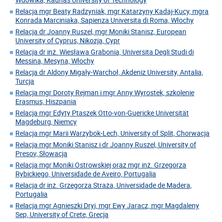
Relacja mgr Beaty Radzyniak, mgr Katarzyny Kadaj-Kucy, mgra
Konrada Marciniaka, Sapienza Universita di Roma, Włochy
Relacja dr Joanny Ruszel, mgr Moniki Stanisz, European
University of Cyprus, Nikozja, Cypr
Relacja dr inż. Wiesława Grabonia, Universita Degli Studi di
Messina, Mesyna, Włochy
Relacja dr Aldony Migały-Warchoł, Akdeniz University, Antalia,
Turcja
Relacja mgr Doroty Rejman i mgr Anny Wyrostek, szkolenie
Erasmus, Hiszpania
Relacja mgr Edyty Ptaszek Otto-von-Guericke Universität
Magdeburg, Niemcy
Relacja mgr Marii Warzybok-Lech, University of Split, Chorwacja
Relacja mgr Moniki Stanisz i dr Joanny Ruszel, University of
Presov, Słowacja
Relacja mgr Moniki Ostrowskiej oraz mgr inż. Grzegorza
Rybickiego, Universidade de Aveiro, Portugalia
Relacja dr inż. Grzegorza Straża, Universidade de Madera,
Portugalia
Relacja mgr Agnieszki Dryi, mgr Ewy Jaracz, mgr Magdaleny
Sep, University of Crete, Grecja