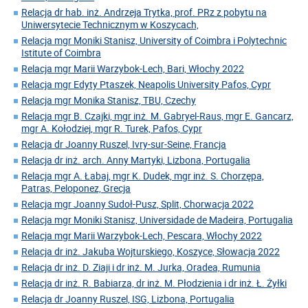
Relacja dr hab. inż. Andrzeja Trytka, prof. PRz z pobytu na
Uniwersytecie Technicznym w Koszycach,
Relacja mgr Moniki Stanisz, University of Coimbra i Polytechnic
Istitute of Coimbra
Relacja mgr Marii Warzybok-Lech, Bari, Włochy 2022
Relacja mgr Edyty Ptaszek, Neapolis University Pafos, Cypr
Relacja mgr Monika Stanisz, TBU, Czechy
Relacja mgr B. Czajki, mgr inż. M. Gabryel-Raus, mgr E. Gancarz,
mgr A. Kołodziej, mgr R. Turek, Pafos, Cypr
Relacja dr Joanny Ruszel, Ivry-sur-Seine, Francja
Relacja dr inż. arch. Anny Martyki, Lizbona, Portugalia
Relacja mgr A. Łabaj, mgr K. Dudek, mgr inż. S. Chorzępa,
Patras, Peloponez, Grecja
Relacja mgr Joanny Sudoł-Pusz, Split, Chorwacja 2022
Relacja mgr Moniki Stanisz, Universidade de Madeira, Portugalia
Relacja mgr Marii Warzybok-Lech, Pescara, Włochy 2022
Relacja dr inż. Jakuba Wojturskiego, Koszyce, Słowacja 2022
Relacja dr inż. D. Ziaji i dr inż. M. Jurka, Oradea, Rumunia
Relacja dr inż. R. Babiarza, dr inż. M. Płodzienia i dr inż. Ł. Żyłki
Relacja dr Joanny Ruszel, ISG, Lizbona, Portugalia