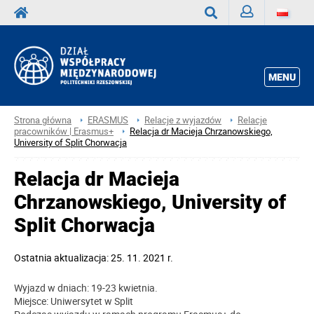
Zaloguj
Wyszukaj
MENU
Strona główna
ERASMUS
Relacje z wyjazdów
Relacje
pracowników | Erasmus+
Relacja dr Macieja Chrzanowskiego,
University of Split Chorwacja
Relacja dr Macieja
Chrzanowskiego, University of
Split Chorwacja
Ostatnia aktualizacja: 25. 11. 2021 r.
Wyjazd w dniach: 19-23 kwietnia.
Miejsce: Uniwersytet w Split