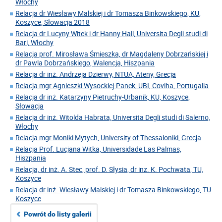
Włochy
Relacja dr Wiesławy Malskiej i dr Tomasza Binkowskiego, KU,
Koszyce, Słowacja 2018
Relacja dr Lucyny Witek i dr Hanny Hall, Universita Degli studi di
Bari, Włochy
Relacja prof. Mirosława Śmieszka, dr Magdaleny Dobrzańskiej i
dr Pawla Dobrzańskiego, Walencja, Hiszpania
Relacja dr inż. Andrzeja Dzierwy, NTUA, Ateny, Grecja
Relacja mgr Agnieszki Wysockiej-Panek, UBI, Coviha, Portugalia
Relacja dr inż. Katarzyny Pietruchy-Urbanik, KU, Koszyce,
Słowacja
Relacja dr inż. Witolda Habrata, Universita Degli studi di Salerno,
Włochy
Relacja mgr Moniki Mytych, University of Thessaloniki, Grecja
Relacja Prof. Lucjana Witka, Universidade Las Palmas,
Hiszpania
Relacja, dr inż. A. Stec, prof. D. Słysia, dr inz. K. Pochwata, TU,
Koszyce
Relacja dr inż. Wiesławy Malskiej i dr Tomasza Binkowskiego, TU
Koszyce
Powrót do listy galerii