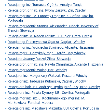
Relacja mgr inż. Tomasza Ogórka, Antalya, Turcja
Relacja prof. dr hab. inż. Iwony Zarzyki, Zlin, Czechy
Relacja mgr inż.. M. Łanochy i mgr inż. K. Safina, Covilha,
Portugalia
Relacja mgr Moniki Stanisz, Aleksander Dubcek University of
Trencin, Słowacja
Relacja dr inż. M. Radoń i dr inż. B. Kupiec, Patra, Grecja
Relacja mgr Przemysława Ogarka, Cagliari, Włochy
Relacja mgr inż. Wojciecha Strojnego, Alicante, Hiszpania
Relacja mgr B. Pomykały, mgr E. Mróz, Bari, Włochy
Relacja dr Joanny Ruszel, Zilina, Słowacja
Relacja prof. dr hab. inż. Pawła Chmielarza, Alicante, Hiszpania
Relacja mgr Moniki Wolan, Bari, Włochy
Relacja dr inż. Małgorzaty Walczak, Pescara, Włochy
Relacja dr inż. Tadeusza Kubaszka, Cagliari, Włochy
Relacja dra hab. inż. Andrzeja Trytka, prof. PRz, Brno, Czechy
Relacja dra inż. Pawła Dymory, UBI, Covilha, Portugalia
Relacja mgr inż. inż. Ł. Kochmańskiego, mgr inż. M.
Markowicza, Funchal, Madera
Relacja dra inż. Mirosława Mazurka, UBI, Covilha, Portugalia