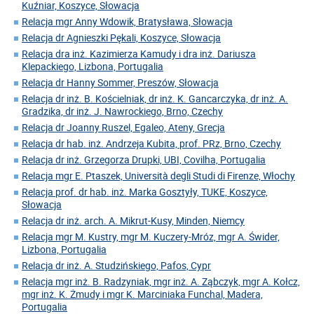
Kuźniar, Koszyce, Słowacja
Relacja mgr Anny Wdowik, Bratysława, Słowacja
Relacja dr Agnieszki Pękali, Koszyce, Słowacja
Relacja dra inż. Kazimierza Kamudy i dra inż. Dariusza
Klepackiego, Lizbona, Portugalia
Relacja dr Hanny Sommer, Preszów, Słowacja
Relacja dr inż. B. Kościelniak, dr inż. K. Gancarczyka, dr inż. A.
Gradzika, dr inż. J. Nawrockiego, Brno, Czechy
Relacja dr Joanny Ruszel, Egaleo, Ateny, Grecja
Relacja dr hab. inż. Andrzeja Kubita, prof. PRz, Brno, Czechy
Relacja dr inż. Grzegorza Drupki, UBI, Covilha, Portugalia
Relacja mgr E. Ptaszek, Università degli Studi di Firenze, Włochy
Relacja prof. dr hab. inż. Marka Gosztyły, TUKE, Koszyce,
Słowacja
Relacja dr inż. arch. A. Mikrut-Kusy, Minden, Niemcy
Relacja mgr M. Kustry, mgr M. Kuczery-Mróz, mgr A. Świder,
Lizbona, Portugalia
Relacja dr inż. A. Studzińskiego, Pafos, Cypr
Relacja mgr inż. B. Radzyniak, mgr inż. A. Ząbczyk, mgr A. Kołcz,
mgr inż. K. Żmudy i mgr K. Marciniaka Funchal, Madera,
Portugalia