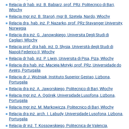
Relacja dr hab. inż. B. Babiarz, prof. PRz, Politecnico di Bari,
Włochy
Relacja mgr inż. B. Staroń, mgr B. Szetela, Nardo, Włochy
Relacja dra. hab. inż. P. Nazarko, prof. PRz Stavanger University,
Norwegia
Relacja dra inż. G. Janowskiego, Universita Degli Studi di
Cagliari, Włochy
Relacja prof. dra hab. inż. D. Słysia, Università degli Studi di
Napoli Federico II, Włochy
Relacja dr hab. inż. P. Liwin, Universita di Pisa, Piza, Włochy
Relacja dra hab. inż. Macieja Motyki, prof. PRz, Universidade do
Aveiro, Portugalia
Relacja dr J. Woźniak, Instituto Superior Gestao, Lizbona,
Portugalia
Relacja dra inż. A. Jaworskiego, Politecnico di Bari, Włochy
Relacja mgr inż. A. Ogórek, Universidade Lusofona, Lizbona,
Portugalia
Relacja mgr inż. M. Markowicza, Politecnico di Bari, Włochy
Relacja dra inż. arch. I. Labudy, Universidade Lusofona, Lizbona,
Portugalia
Relacja dr inż. T. Kossowskiego, Politecnica de Valencia,