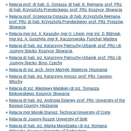
Relacja prof. dr hab. G. Ostasza, dr hab. K. Rejmana, prof. PRz,
dr hab. Krzysztofa Prendeckiego, prof. PRz, Koszyce, Słowacja
Relacja prof. Grzegorza Ostasza, dr hab. Krzysztofa Rejmana,
prof. PRz, dr hab. Krzysztofa Prendeckiego, prof. PRz, Preszów,
Słowacja
Relacja mgr inż. A. Kaszuby, mgr U. Litwin, mgr inż. D. Bliźniak,
mgr inż. A. Gosztyła, mgr K. Kaczorowska, Funchal, Madera
Relacja dr hab. inż. Katarzyny Pietruchy-Urbanik, prof. PRz i dr
Justyny Stecko, Koszyce, Słowacja,
Relacja dr hab. inż. Katarzyny Pietruchy-Urbanik, prof. PRz i dr
Justyny Stecko, Brno, Czechy
Relacja dr inż. arch. Anny Martyki, Walencja, Hiszpania
Relacja dr hab. inż. Katarzyny Antosz, prof. PRz, Cassino,
Włochy
Relacja dr inż. Wiesławy Malskiej i dr inż. Tomasza
Binkowskiego, Koszyce, Słowacja
Relacja dr hab. inż. Andrzeja Dzierwy, prof. PRz, University of the
Basque Country, Hiszpania
Relacja mgr Moniki Stanisz, Technical University of Crete
Relacja dr Joanny Ruszel, University of Split
Relacja dr hab. inż. Marka Magdziaka i dr inż. Romana
Wdowika, Kaunas University of Technology