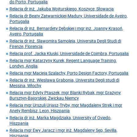
do Porto, Portugalia
Relacja dr inż. Jakuba Wojturskiego, Koszyce, Słowacja
Relacja dr Beaty Zatwarnickiej-Madury, Universidade de Aveiro,
Portugalia
Relacja dr inż. Bernardety Dębskiej i mgr inż. Joanny Krasoń,
Aveiro, Portugalia
Relacja dr inż. Slawomira Samoleja, Universita Degli Studi di
Firenze, Florencja
Relacja prof. Jacka Kluski, Universidade de Coimbra, Portugalia
Relacja mgr Katarzyny Kurek, Regent Language Training,
Londyn, Anglia
Relacja mgr Macieja Szalachy, Porto Design Factory, Portugalia
Relacja dr inż. Wiesława Grabonia, Universita Degli studi di
Messina, Włochy
Relacja mgr Edyty Ptaszek, mgr Blanki Rybak, mgr Grażyny
Bursztyn-Bajorskiej, Zwickau Niemcy
Relacja mgr Urszuli Urjasz-Tryby, mgr Magdaleny Stręk i mgr
Anety Rembisz, Leon, Hiszpania
Relacja dr inż. Marka Magdziaka, University of Oviedo,
Hiszpania
Relacja mgr Ewy Jaracz i mgr inż. Magdaleny Sęp, Sevilla,
Hiszpania