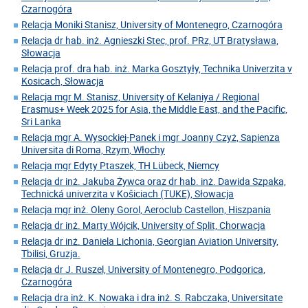
Czarnogóra
Relacja Moniki Stanisz, University of Montenegro, Czarnogóra
Relacja dr hab. inż. Agnieszki Stec, prof. PRz, UT Bratysława,
Słowacja
Relacja prof. dra hab. inż. Marka Gosztyły, Technika Univerzita v
Kosicach, Słowacja
Relacja mgr M. Stanisz, University of Kelaniya / Regional
Erasmus+ Week 2025 for Asia, the Middle East, and the Pacific,
Sri Lanka
Relacja mgr A. Wysockiej-Panek i mgr Joanny Czyż, Sapienza
Universita di Roma, Rzym, Włochy
Relacja mgr Edyty Ptaszek, TH Lübeck, Niemcy
Relacja dr inż. Jakuba Żywca oraz dr hab. inż. Dawida Szpaka,
Technická univerzita v Košiciach (TUKE), Słowacja
Relacja mgr inż. Oleny Gorol, Aeroclub Castellon, Hiszpania
Relacja dr inż. Marty Wójcik, University of Split, Chorwacja
Relacja dr inż. Daniela Lichonia, Georgian Aviation University,
Tbilisi, Gruzja.
Relacja dr J. Ruszel, University of Montenegro, Podgorica,
Czarnogóra
Relacja dra inż. K. Nowaka i dra inż. S. Rabczaka, Universitate