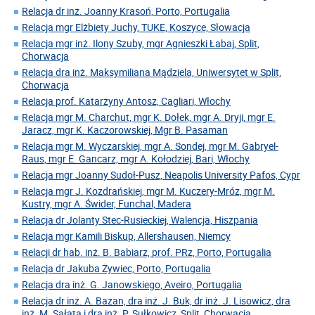
Relacja dr inż. Joanny Krasoń, Porto, Portugalia
Relacja mgr Elżbiety Juchy, TUKE, Koszyce, Słowacja
Relacja mgr inż. Ilony Szuby, mgr Agnieszki Łabaj, Split,
Chorwacja
Relacja dra inż. Maksymiliana Mądziela, Uniwersytet w Split,
Chorwacja
Relacja prof. Katarzyny Antosz, Cagliari, Włochy
Relacja mgr M. Charchut, mgr K. Dołek, mgr A. Dryji, mgr E.
Jaracz, mgr K. Kaczorowskiej, Mgr B. Pasaman
Relacja mgr M. Wyczarskiej, mgr A. Sondej, mgr M. Gabryel-
Raus, mgr E. Gancarz, mgr A. Kołodziej, Bari, Włochy
Relacja mgr Joanny Sudoł-Pusz, Neapolis University Pafos, Cypr
Relacja mgr J. Kozdrańskiej, mgr M. Kuczery-Mróz, mgr M.
Kustry, mgr A. Świder, Funchal, Madera
Relacja dr Jolanty Stec-Rusieckiej, Walencja, Hiszpania
Relacja mgr Kamili Biskup, Allershausen, Niemcy
Relacji dr hab. inż. B. Babiarz, prof. PRz, Porto, Portugalia
Relacja dr Jakuba Żywiec, Porto, Portugalia
Relacja dra inż. G. Janowskiego, Aveiro, Portugalia
Relacja dr inż. A. Bazan, dra inż. J. Buk, dr inż. J. Lisowicz, dra
inż. M. Sałata i dra inż. P. Sułkowicz, Split, Chorwacja