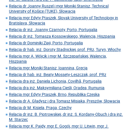
Relacja dr Joanny Ruszel i mgr Moniki Stanisz, Technical
University of Košice (TUKE), Słowacja
Relacja mgr Edyty Ptaszek, Slovak University of Technology in
Bratislava, Słowacja
Relacja dr inż. Joanny Czarnoty, Porto, Portugalia
Relacja dr inż. Tomasza Kossowskiego, Walencja, Hiszpania
Relacja dr Dominiki Ziaji, Porto, Portugalia
Relacja dr hab. inż. Doroty Stadnickiej, prof. PRz, Turyn, Włochy
Relacja mgr A. Wójcik i mgr M. Szczepańskiej, Walencja,
Hiszpania
Relacja mgr Moniki Stanisz, Ioannina, Grecja
Relacja dr hab. inż. Beaty Mossety-Leszczak, prof. PRz
Relacja dra inż. Daniela Lichonia, Covilhã, Portugalia
Relacja dra inż. Maksymiliana Cieśli, Oradea, Rumunia
Relacja mgr Edyty Ptaszek, Brno, Republika Czeska
Relacja dr A. Gładysz i dra Tomasz Misiaka, Preszów, Słowacja
Relacja dr M. Kisiela, Praga, Czechy
Relacja dr inż. B. Piotrowskiej, dr inż. S. Kordany-Obuch i dra inż.
M. Starzec
Relacja mgr K. Pajdy, mgr E. Gogój, mgr U. Litwin, mgr J.