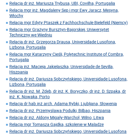
Relacja dr inż. Mariusza Trybusa, UBI, Covilha, Portugalia
Relacja mgr inż. Magdaleny Sęp i mgr Ewy Jaracz, Mesyna,
Włochy
Relacja mgr Edyty Ptaszek z Fachhochschule Bielefeld (Niemcy)
Relacja mgr Grażyny Bursztyn-Bajorskiej, Uniwersytet
Techniczny we Wiedniu
Relacja dr inż. Grzegorza Drausa, Universidade Lusofona,
Lizbona, Portugalia
Relacja mgr Katarzyny Cieśli, Polytechnic Institute of Combra,
Portugalia
Relacja inż. Macieja Jakielaszka, Universidade de Sevilla,
Hiszpania
Relacja dr inż. Dariusza Sobczyńskiego, Universidade Lusofona,
Lizbona, Portugalia
Relacja dr inż. M. Zdeb, dr inż. K. Boryczko, dr inż. D. Szpaka, dr
inż. K. Nowaka, Porto
Relacja dr hab.inż.arch. Adama Rybki, Ljubljana, Słowenia
Relacja dr inż. Przemysława Podulki, Bilbao, Hiszpania
Relacja dr inż. Aldony Migały-Warchoł, Wilno, Litwa
Relacja mgr Tomasza Gajdka, szkolenie w Maladze
Relacja dr inż. Dariusza Sobczyńskiego, Universidade Lusofona