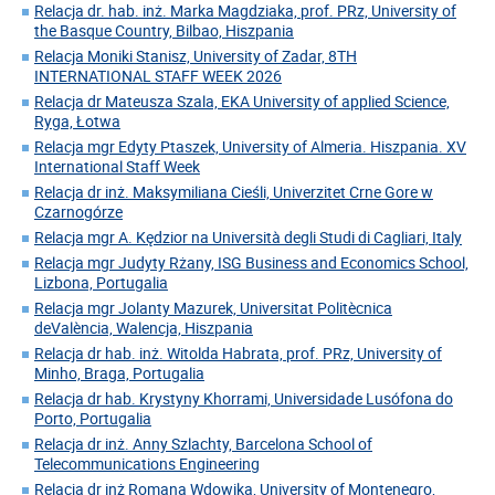
Relacja dr. hab. inż. Marka Magdziaka, prof. PRz, University of
the Basque Country, Bilbao, Hiszpania
Relacja Moniki Stanisz, University of Zadar, 8TH
INTERNATIONAL STAFF WEEK 2026
Relacja dr Mateusza Szala, EKA University of applied Science,
Ryga, Łotwa
Relacja mgr Edyty Ptaszek, University of Almeria. Hiszpania. XV
International Staff Week
Relacja dr inż. Maksymiliana Cieśli, Univerzitet Crne Gore w
Czarnogórze
Relacja mgr A. Kędzior na Università degli Studi di Cagliari, Italy
Relacja mgr Judyty Rżany, ISG Business and Economics School,
Lizbona, Portugalia
Relacja mgr Jolanty Mazurek, Universitat Politècnica
deValència, Walencja, Hiszpania
Relacja dr hab. inż. Witolda Habrata, prof. PRz, University of
Minho, Braga, Portugalia
Relacja dr hab. Krystyny Khorrami, Universidade Lusófona do
Porto, Portugalia
Relacja dr inż. Anny Szlachty, Barcelona School of
Telecommunications Engineering
Relacja dr inż Romana Wdowika, University of Montenegro,