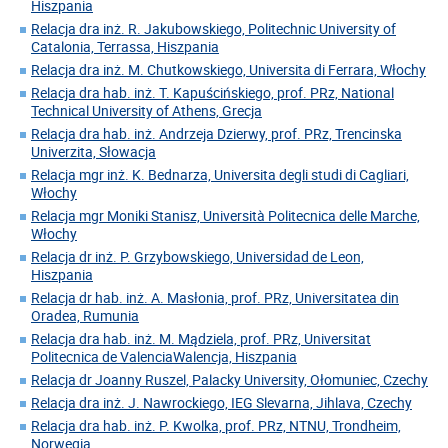
Hiszpania
Relacja dra inż. R. Jakubowskiego, Politechnic University of
Catalonia, Terrassa, Hiszpania
Relacja dra inż. M. Chutkowskiego, Universita di Ferrara, Włochy
Relacja dra hab. inż. T. Kapuścińskiego, prof. PRz, National
Technical University of Athens, Grecja
Relacja dra hab. inż. Andrzeja Dzierwy, prof. PRz, Trencinska
Univerzita, Słowacja
Relacja mgr inż. K. Bednarza, Universita degli studi di Cagliari,
Włochy
Relacja mgr Moniki Stanisz, Università Politecnica delle Marche,
Włochy
Relacja dr inż. P. Grzybowskiego, Universidad de Leon,
Hiszpania
Relacja dr hab. inż. A. Masłonia, prof. PRz, Universitatea din
Oradea, Rumunia
Relacja dra hab. inż. M. Mądziela, prof. PRz, Universitat
Politecnica de ValenciaWalencja, Hiszpania
Relacja dr Joanny Ruszel, Palacky University, Ołomuniec, Czechy
Relacja dra inż. J. Nawrockiego, IEG Slevarna, Jihlava, Czechy
Relacja dra hab. inż. P. Kwolka, prof. PRz, NTNU, Trondheim,
Norwegia