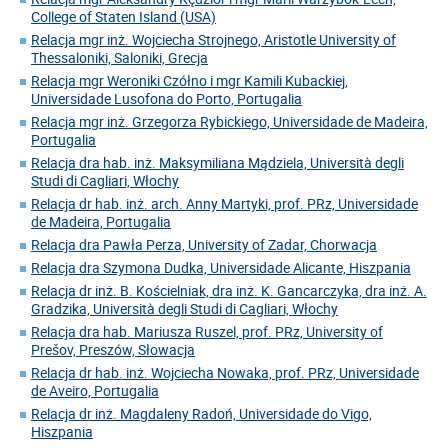
College of Staten Island (USA)
Relacja mgr inż. Wojciecha Strojnego, Aristotle University of
Thessaloniki, Saloniki, Grecja
Relacja mgr Weroniki Czółno i mgr Kamili Kubackiej,
Universidade Lusofona do Porto, Portugalia
Relacja mgr inż. Grzegorza Rybickiego, Universidade de Madeira,
Portugalia
Relacja dra hab. inż. Maksymiliana Mądziela, Università degli
Studi di Cagliari, Włochy
Relacja dr hab. inż. arch. Anny Martyki, prof. PRz, Universidade
de Madeira, Portugalia
Relacja dra Pawła Perza, University of Zadar, Chorwacja
Relacja dra Szymona Dudka, Universidade Alicante, Hiszpania
Relacja dr inż. B. Kościelniak, dra inż. K. Gancarczyka, dra inż. A.
Gradzika, Università degli Studi di Cagliari, Włochy
Relacja dra hab. Mariusza Ruszel, prof. PRz, University of
Prešov, Preszów, Słowacja
Relacja dr hab. inż. Wojciecha Nowaka, prof. PRz, Universidade
de Aveiro, Portugalia
Relacja dr inż. Magdaleny Radoń, Universidade do Vigo,
Hiszpania