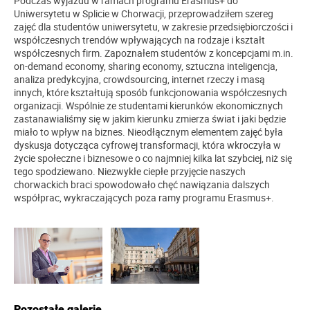
Podczas wyjazdu w ramach programu Erasmus+ do
Uniwersytetu w Splicie w Chorwacji, przeprowadziłem szereg
zajęć dla studentów uniwersytetu, w zakresie przedsiębiorczości i
współczesnych trendów wpływających na rodzaje i kształt
współczesnych firm. Zapoznałem studentów z koncepcjami m.in.
on-demand economy, sharing economy, sztuczna inteligencja,
analiza predykcyjna, crowdsourcing, internet rzeczy i masą
innych, które kształtują sposób funkcjonowania współczesnych
organizacji. Wspólnie ze studentami kierunków ekonomicznych
zastanawialiśmy się w jakim kierunku zmierza świat i jaki będzie
miało to wpływ na biznes. Nieodłącznym elementem zajęć była
dyskusja dotycząca cyfrowej transformacji, która wkroczyła w
życie społeczne i biznesowe o co najmniej kilka lat szybciej, niż się
tego spodziewano. Niezwykłe ciepłe przyjęcie naszych
chorwackich braci spowodowało chęć nawiązania dalszych
współprac, wykraczających poza ramy programu Erasmus+.
Pozostałe galerie