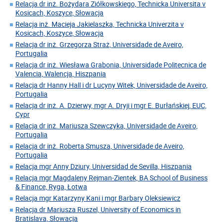
Relacja dr inż. Bożydara Ziółkowskiego, Technicka Universita v
Kosicach, Koszyce, Słowacja
Relacja inż. Macieja Jakielaszka, Technicka Univerzita v
Kosicach, Koszyce, Słowacja
Relacja dr inż. Grzegorza Straż, Universidade de Aveiro,
Portugalia
Relacja dr inż. Wiesława Grabonia, Universidade Politecnica de
Valencia, Walencja, Hiszpania
Relacja dr Hanny Hall i dr Lucyny Witek, Universidade de Aveiro,
Portugalia
Relacja dr inż. A. Dzierwy, mgr A. Dryji i mgr E. Burłańskiej, EUC,
Cypr
Relacja dr inż. Mariusza Szewczyka, Universidade de Aveiro,
Portugalia
Relacja dr inż. Roberta Smusza, Universidade de Aveiro,
Portugalia
Relacja mgr Anny Dziury, Universidad de Sevilla, Hiszpania
Relacja mgr Magdaleny Rejman-Zientek, BA School of Business
& Finance, Ryga, Łotwa
Relacja mgr Katarzyny Kani i mgr Barbary Oleksiewicz
Relacja dr Mariusza Ruszel, University of Economics in
Bratislava, Słowacja