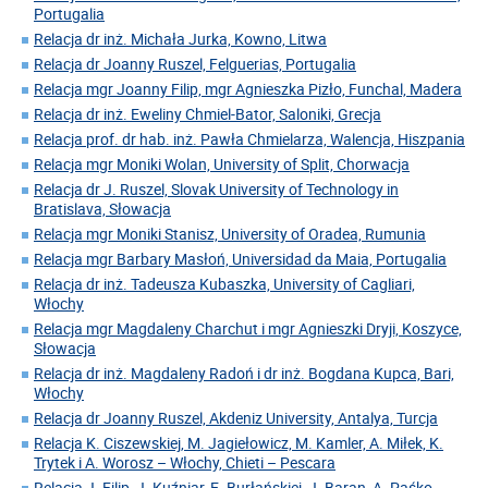
Portugalia
Relacja dr inż. Michała Jurka, Kowno, Litwa
Relacja dr Joanny Ruszel, Felguerias, Portugalia
Relacja mgr Joanny Filip, mgr Agnieszka Pizło, Funchal, Madera
Relacja dr inż. Eweliny Chmiel-Bator, Saloniki, Grecja
Relacja prof. dr hab. inż. Pawła Chmielarza, Walencja, Hiszpania
Relacja mgr Moniki Wolan, University of Split, Chorwacja
Relacja dr J. Ruszel, Slovak University of Technology in
Bratislava, Słowacja
Relacja mgr Moniki Stanisz, University of Oradea, Rumunia
Relacja mgr Barbary Masłoń, Universidad da Maia, Portugalia
Relacja dr inż. Tadeusza Kubaszka, University of Cagliari,
Włochy
Relacja mgr Magdaleny Charchut i mgr Agnieszki Dryji, Koszyce,
Słowacja
Relacja dr inż. Magdaleny Radoń i dr inż. Bogdana Kupca, Bari,
Włochy
Relacja dr Joanny Ruszel, Akdeniz University, Antalya, Turcja
Relacja K. Ciszewskiej, M. Jagiełowicz, M. Kamler, A. Miłek, K.
Trytek i A. Worosz – Włochy, Chieti – Pescara
Relacja J. Filip, J. Kuźniar, E. Burłańskiej, J. Baran, A. Paśko –