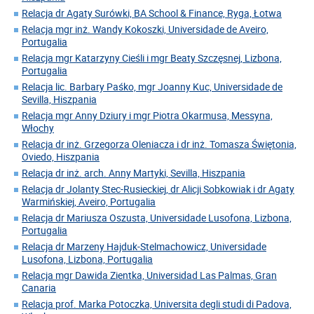
Relacja dr Agaty Surówki, BA School & Finance, Ryga, Łotwa
Relacja mgr inż. Wandy Kokoszki, Universidade de Aveiro,
Portugalia
Relacja mgr Katarzyny Cieśli i mgr Beaty Szczęsnej, Lizbona,
Portugalia
Relacja lic. Barbary Paśko, mgr Joanny Kuc, Universidade de
Sevilla, Hiszpania
Relacja mgr Anny Dziury i mgr Piotra Okarmusa, Messyna,
Włochy
Relacja dr inż. Grzegorza Oleniacza i dr inż. Tomasza Świętonia,
Oviedo, Hiszpania
Relacja dr inż. arch. Anny Martyki, Sevilla, Hiszpania
Relacja dr Jolanty Stec-Rusieckiej, dr Alicji Sobkowiak i dr Agaty
Warmińskiej, Aveiro, Portugalia
Relacja dr Mariusza Oszusta, Universidade Lusofona, Lizbona,
Portugalia
Relacja dr Marzeny Hajduk-Stelmachowicz, Universidade
Lusofona, Lizbona, Portugalia
Relacja mgr Dawida Zientka, Universidad Las Palmas, Gran
Canaria
Relacja prof. Marka Potoczka, Universita degli studi di Padova,