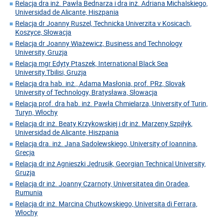
Relacja dra inż. Pawła Bednarza i dra inż. Adriana Michalskiego,
Universidad de Alicante, Hiszpania
Relacja dr Joanny Ruszel, Technicka Univerzita v Kosicach,
Koszyce, Słowacja
Relacja dr Joanny Wiażewicz, Business and Technology
University, Gruzja
Relacja mgr Edyty Ptaszek, International Black Sea
University.Tbilisi, Gruzja
Relacja dra hab. inż., Adama Masłonia, prof. PRz, Slovak
University of Technology, Bratysława, Słowacja
Relacja prof. dra hab. inż. Pawła Chmielarza, University of Turin,
Turyn, Włochy
Relacja dr inż. Beaty Krzykowskiej i dr inż. Marzeny Szpiłyk,
Universidad de Alicante, Hiszpania
Relacja dra. inż. Jana Sadolewskiego, University of Ioannina,
Grecja
Relacja dr inż Agnieszki Jędrusik, Georgian Technical University,
Gruzja
Relacja dr inż. Joanny Czarnoty, Universitatea din Oradea,
Rumunia
Relacja dr inż. Marcina Chutkowskiego, Universita di Ferrara,
Włochy