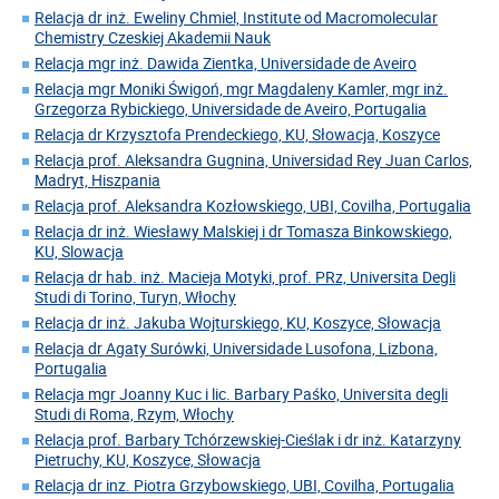
Relacja dr inż. Eweliny Chmiel, Institute od Macromolecular
Chemistry Czeskiej Akademii Nauk
Relacja mgr inż. Dawida Zientka, Universidade de Aveiro
Relacja mgr Moniki Świgoń, mgr Magdaleny Kamler, mgr inż.
Grzegorza Rybickiego, Universidade de Aveiro, Portugalia
Relacja dr Krzysztofa Prendeckiego, KU, Słowacja, Koszyce
Relacja prof. Aleksandra Gugnina, Universidad Rey Juan Carlos,
Madryt, Hiszpania
Relacja prof. Aleksandra Kozłowskiego, UBI, Covilha, Portugalia
Relacja dr inż. Wiesławy Malskiej i dr Tomasza Binkowskiego,
KU, Slowacja
Relacja dr hab. inż. Macieja Motyki, prof. PRz, Universita Degli
Studi di Torino, Turyn, Włochy
Relacja dr inż. Jakuba Wojturskiego, KU, Koszyce, Słowacja
Relacja dr Agaty Surówki, Universidade Lusofona, Lizbona,
Portugalia
Relacja mgr Joanny Kuc i lic. Barbary Paśko, Universita degli
Studi di Roma, Rzym, Włochy
Relacja prof. Barbary Tchórzewskiej-Cieślak i dr inż. Katarzyny
Pietruchy, KU, Koszyce, Słowacja
Relacja dr inz. Piotra Grzybowskiego, UBI, Covilha, Portugalia