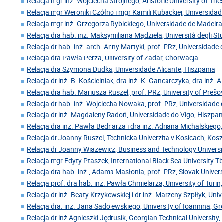
Relacja mgr inż. Wojciecha Strojnego, Aristotle University of Thes
Relacja mgr Weroniki Czółno i mgr Kamili Kubackiej, Universida
Relacja mgr inż. Grzegorza Rybickiego, Universidade de Madeira
Relacja dra hab. inż. Maksymiliana Mądziela, Università degli Stu
Relacja dr hab. inż. arch. Anny Martyki, prof. PRz, Universidade
Relacja dra Pawła Perza, University of Zadar, Chorwacja
Relacja dra Szymona Dudka, Universidade Alicante, Hiszpania
Relacja dr inż. B. Kościelniak, dra inż. K. Gancarczyka, dra inż. A
Relacja dra hab. Mariusza Ruszel, prof. PRz, University of Preš
Relacja dr hab. inż. Wojciecha Nowaka, prof. PRz, Universidade 
Relacja dr inż. Magdaleny Radoń, Universidade do Vigo, Hiszpan
Relacja dra inż. Pawła Bednarza i dra inż. Adriana Michalskiego,
Relacja dr Joanny Ruszel, Technicka Univerzita v Kosicach, Kos
Relacja dr Joanny Wiażewicz, Business and Technology Universi
Relacja mgr Edyty Ptaszek, International Black Sea University.Tbi
Relacja dra hab. inż., Adama Masłonia, prof. PRz, Slovak Univer
Relacja prof. dra hab. inż. Pawła Chmielarza, University of Turin
Relacja dr inż. Beaty Krzykowskiej i dr inż. Marzeny Szpiłyk, Uni
Relacja dra. inż. Jana Sadolewskiego, University of Ioannina, Gr
Relacja dr inż Agnieszki Jędrusik, Georgian Technical University,