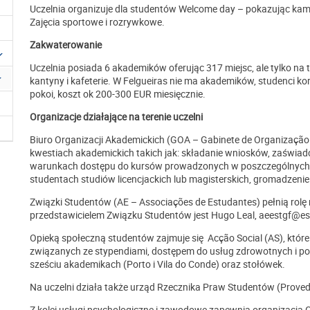
Uczelnia organizuje dla studentów Welcome day – pokazując kam
Zajęcia sportowe i rozrywkowe.
Zakwaterowanie
Uczelnia posiada 6 akademików oferując 317 miejsc, ale tylko na
kantyny i kafeterie. W Felgueiras nie ma akademików, studenci 
pokoi, koszt ok 200-300 EUR miesięcznie.
Organizacje działające na terenie uczelni
Biuro Organizacji Akademickich (GOA – Gabinete de Organização
kwestiach akademickich takich jak: składanie wniosków, zaświadcz
warunkach dostępu do kursów prowadzonych w poszczególnych s
studentach studiów licencjackich lub magisterskich, gromadzeni
Związki Studentów (AE – Associações de Estudantes) pełnią rolę
przedstawicielem Związku Studentów jest Hugo Leal, aeestgf@es
Opieką społeczną studentów zajmuje się Acção Social (AS), któ
związanych ze stypendiami, dostępem do usług zdrowotnych i p
sześciu akademikach (Porto i Vila do Conde) oraz stołówek.
Na uczelni działa także urząd Rzecznika Praw Studentów (Proved
Z kolei usługi psychologiczne i zawodowe zapewnia organizacja 