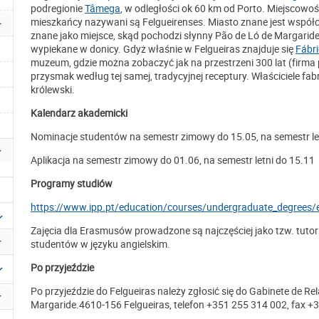
podregionie
Tâmega
, w odległości ok 60 km od Porto. Miejscowość
mieszkańcy nazywani są Felgueirenses. Miasto znane jest współc
znane jako miejsce, skąd pochodzi słynny Pão de Ló de Margaride
wypiekane w donicy. Gdyż właśnie w Felgueiras znajduje się
Fábri
muzeum, gdzie można zobaczyć jak na przestrzeni 300 lat (firma
przysmak według tej samej, tradycyjnej receptury. Właściciele fab
królewski.
Kalendarz akademicki
Nominacje studentów na semestr zimowy do 15.05, na semestr le
Aplikacja na semestr zimowy do 01.06, na semestr letni do 15.11
Programy studiów
https://www.ipp.pt/education/courses/undergraduate_degrees/
Zajęcia dla Erasmusów prowadzone są najczęściej jako tzw. tutori
studentów w języku angielskim.
Po przyjeździe
Po przyjeździe do Felgueiras należy zgłosić się do Gabinete de Re
Margaride.4610-156 Felgueiras, telefon +351 255 314 002, fax +