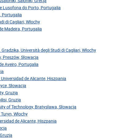
saloniki, Saloniki, Grecja
de Lusofona do Porto, Portugalia
, Portugalia
di di Cagliari, Włochy
 de Madeira, Portugalia
. Gradzika, Università degli Studi di Cagliari, Włochy
ov, Preszów, Słowacja
de Aveiro, Portugalia
ia
 Universidad de Alicante, Hiszpania
zyce, Słowacja
ty, Gruzja
lisi, Gruzja
sity of Technology, Bratysława, Słowacja
, Turyn, Włochy
versidad de Alicante, Hiszpania
ecja
 Gruzja