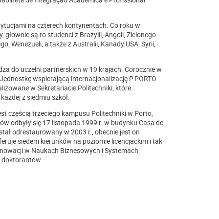
ytucjami na czterech kontynentach. Co roku w
głownie są to studenci z Brazylii, Angoli, Zielonego
, Wenezueli, a także z Australii, Kanady USA, Syrii,
ża do uczelni partnerskich w 19 krajach. Corocznie w
Jednostkę wspierającą internacjonalizację P.PORTO
zowane w Sekretariacie Politechniki, które
ażdej z siedmiu szkół.
est częścią trzeciego kampusu Politechniki w Porto,
tów odbyły się 17 listopada 1999 r. w budynku Casa de
stał odrestaurowany w 2003 r., obecnie jest on
ruje siedem kierunków na poziomie licencjackim i tak
nnowacji w Naukach Biznesowych i Systemach
5 doktorantów.