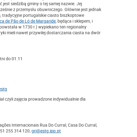
 jest siedzibą gminy o tej samej nazwie. Jej
ześnie z przemysłu obuwniczego. Głównie jest jednak
, tradycyjne portugalskie ciasto biszkoptowe
ca de Pão de Ló de Margaride
, będąca i sklepem, i
 powstała w 1730 r.) wypiekano ten regionalny
ryki mieli nawet przywilej dostarczania ciasta na dwór
tni do 01.11
estg
al czyli zajęcia prowadzone indywidualnie dla
lações Internacionais Rua Do Curral, Casa Do Curral,
351 255 314 120,
gri@estg.ipp.pt