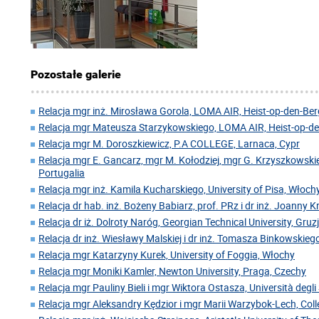
Pozostałe galerie
Relacja mgr inż. Mirosława Gorola, LOMA AIR, Heist-op-den-Berg
Relacja mgr Mateusza Starzykowskiego, LOMA AIR, Heist-op-den
Relacja mgr M. Doroszkiewicz, P.A COLLEGE, Larnaca, Cypr
Relacja mgr E. Gancarz, mgr M. Kołodziej, mgr G. Krzyszkowskie
Portugalia
Relacja mgr inż. Kamila Kucharskiego, University of Pisa, Włoch
Relacja dr hab. inż. Bożeny Babiarz, prof. PRz i dr inż. Joanny 
Relacja dr iż. Dolroty Naróg, Georgian Technical University, Gruz
Relacja dr inż. Wiesławy Malskiej i dr inż. Tomasza Binkowskiego
Relacja mgr Katarzyny Kurek, University of Foggia, Włochy
Relacja mgr Moniki Kamler, Newton University, Praga, Czechy
Relacja mgr Pauliny Bieli i mgr Wiktora Ostasza, Università degl
Relacja mgr Aleksandry Kędzior i mgr Marii Warzybok-Lech, Coll