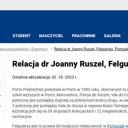
STUDENT
NAUCZYCIEL
PRACOWNIK
GALERIA
acje pracowników | Erasmus+
Relacja dr Joanny Ruszel, Felguerias, Portugal
Relacja dr Joanny Ruszel, Felgu
Ostatnia aktualizacja: 02. 10. 2023 r.
Porto Polytechnic powstała w Porto w 1985 roku, obecnie jest to 
szkół wyższych w Porto, Matosinhos, Póvoa de Varzim, Vila do 
położony jest pomiędzy Asprelą na północnym krańcu kraju, w c
3 położony jest pomiędzy Vale do Sousa w regionie Baixo Tamega
kształcących się na 59 stopniach licencjackich i 72 magisterskic
techniczne.
Felgueiras jest to prawie 60-tysięczna miejscowość w
Portugalii
w