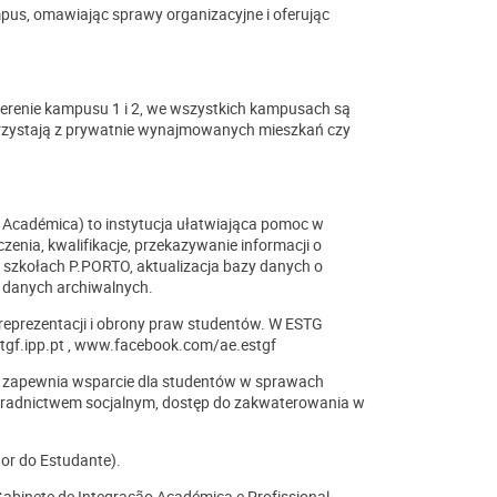
pus, omawiając sprawy organizacyjne i oferując
 terenie kampusu 1 i 2, we wszystkich kampusach są
korzystają z prywatnie wynajmowanych mieszkań czy
 Académica) to instytucja ułatwiająca pomoc w
enia, kwalifikacje, przekazywanie informacji o
zkołach P.PORTO, aktualizacja bazy danych o
e danych archiwalnych.
 reprezentacji i obrony praw studentów. W ESTG
tgf.ipp.pt , www.facebook.com/ae.estgf
re zapewnia wsparcie dla studentów w sprawach
oradnictwem socjalnym, dostęp do zakwaterowania w
or do Estudante).
Gabinete de Integração Académica e Profissional