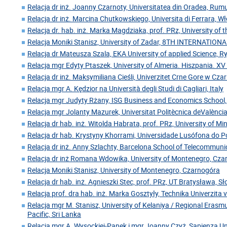
Relacja dr inż. Joanny Czarnoty, Universitatea din Oradea, Rum
Relacja dr inż. Marcina Chutkowskiego, Universita di Ferrara, W
Relacja dr. hab. inż. Marka Magdziaka, prof. PRz, University of 
Relacja Moniki Stanisz, University of Zadar, 8TH INTERNATIO
Relacja dr Mateusza Szala, EKA University of applied Science, 
Relacja mgr Edyty Ptaszek, University of Almeria. Hiszpania. XV
Relacja dr inż. Maksymiliana Cieśli, Univerzitet Crne Gore w Cz
Relacja mgr A. Kędzior na Università degli Studi di Cagliari, Italy
Relacja mgr Judyty Rżany, ISG Business and Economics School,
Relacja mgr Jolanty Mazurek, Universitat Politècnica deValència
Relacja dr hab. inż. Witolda Habrata, prof. PRz, University of Mi
Relacja dr hab. Krystyny Khorrami, Universidade Lusófona do Po
Relacja dr inż. Anny Szlachty, Barcelona School of Telecommuni
Relacja dr inż Romana Wdowika, University of Montenegro, Cz
Relacja Moniki Stanisz, University of Montenegro, Czarnogóra
Relacja dr hab. inż. Agnieszki Stec, prof. PRz, UT Bratysława, S
Relacja prof. dra hab. inż. Marka Gosztyły, Technika Univerzita 
Relacja mgr M. Stanisz, University of Kelaniya / Regional Erasm
Pacific, Sri Lanka
Relacja mgr A. Wysockiej-Panek i mgr Joanny Czyż, Sapienza U