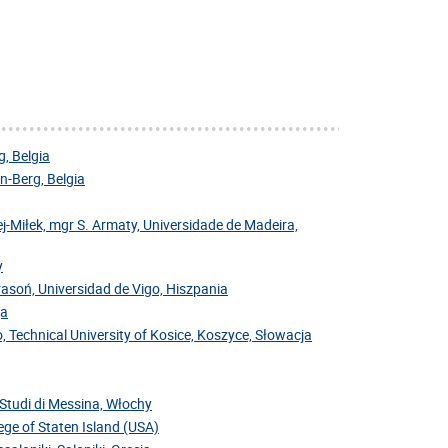
, Belgia
-Berg, Belgia
j-Miłek, mgr S. Armaty, Universidade de Madeira,
y
Krasoń, Universidad de Vigo, Hiszpania
ja
, Technical University of Kosice, Koszyce, Słowacja
i Studi di Messina, Włochy
ege of Staten Island (USA)