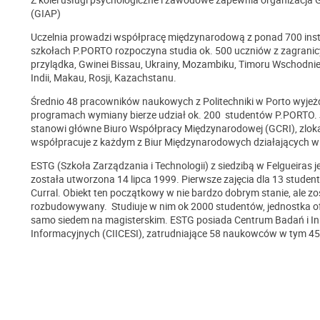
(GIAP)
Uczelnia prowadzi współpracę międzynarodową z ponad 700 inst
szkołach P.PORTO rozpoczyna studia ok. 500 uczniów z zagranicy, 
przylądka, Gwinei Bissau, Ukrainy, Mozambiku, Timoru Wschodniego
Indii, Makau, Rosji, Kazachstanu.
Średnio 48 pracowników naukowych z Politechniki w Porto wyjeżd
programach wymiany bierze udział ok. 200 studentów P.PORTO. 
stanowi główne Biuro Współpracy Międzynarodowej (GCRI), zlokali
współpracuje z każdym z Biur Międzynarodowych działających w k
ESTG (Szkoła Zarządzania i Technologii) z siedzibą w Felgueiras j
została utworzona 14 lipca 1999. Pierwsze zajęcia dla 13 studen
Curral. Obiekt ten początkowy w nie bardzo dobrym stanie, ale zo
rozbudowywany. Studiuje w nim ok 2000 studentów, jednostka ofe
samo siedem na magisterskim. ESTG posiada Centrum Badań i I
Informacyjnych (CIICESI), zatrudniające 58 naukowców w tym 4