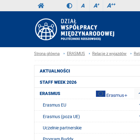
A
++
A
+
A
Strona główna
ERASMUS
Relacje z wyjazdów
Rel
AKTUALNOŚCI
STAFF WEEK 2026
ERASMUS
Erasmus EU
Erasmus (poza UE)
Uczelnie partnerskie
Program Buddy