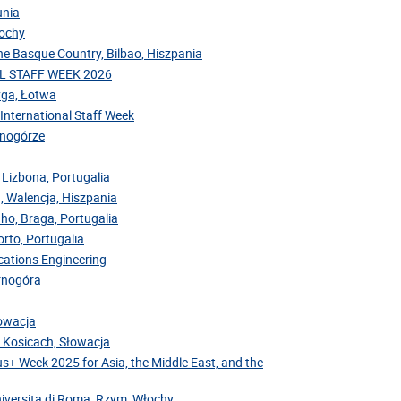
unia
łochy
the Basque Country, Bilbao, Hiszpania
NAL STAFF WEEK 2026
Ryga, Łotwa
 International Staff Week
arnogórze
 Lizbona, Portugalia
, Walencja, Hiszpania
nho, Braga, Portugalia
rto, Portugalia
cations Engineering
arnogóra
łowacja
v Kosicach, Słowacja
us+ Week 2025 for Asia, the Middle East, and the
niversita di Roma, Rzym, Włochy