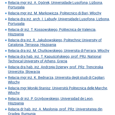
Relacja mgr inż. A. Ogórek, Universidade Lusofona, Lizbona,
Portugalia
Relacja mgr inż. M. Markowicza, Politecnico di Bari, Włochy
Relacja dra inż. arch. I. Labudy, Universidade Lusofona, Lizbona,
Portugalia
Relacja dr inż. T. Kossowskiego, Politecnica de Valencia,
Hiszpania
Relacja dra inż. R. Jakubowskiego, Politechnic University of
Catalonia, Terrassa, Hiszpania
Relacja dra inż. M. Chutkowskiego, Universita di Ferrara, Włochy
Relacja dra hab. inż. T. Kapuścińskiego, prof. PRz, National
Technical University of Athens, Grecja
Relacja dra hab. inż. Andrzeja Dzierwy, prof. PRz, Trencinska
Univerzita, Słowacja
Relacja mgr inż. K. Bednarza, Universita degli studi di Cagliari,
Włochy
Relacja mgr Moniki Stanisz, Università Politecnica delle Marche,
Włochy
Relacja dr inż. P. Grzybowskiego, Universidad de Leon,
Hiszpania
Relacja dr hab. inż. A. Masłonia, prof. PRz, Universitatea din
Oradea, Rumunia