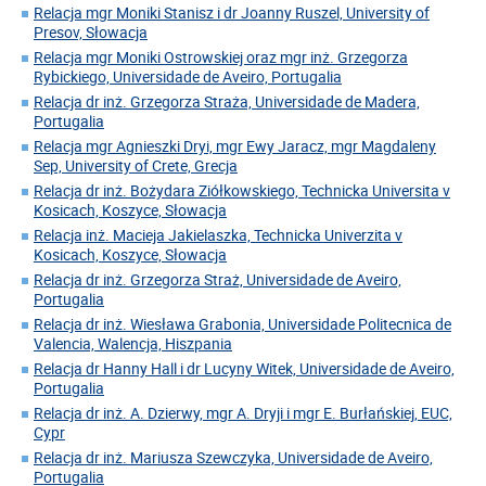
Relacja mgr Moniki Stanisz i dr Joanny Ruszel, University of
Presov, Słowacja
Relacja mgr Moniki Ostrowskiej oraz mgr inż. Grzegorza
Rybickiego, Universidade de Aveiro, Portugalia
Relacja dr inż. Grzegorza Straża, Universidade de Madera,
Portugalia
Relacja mgr Agnieszki Dryi, mgr Ewy Jaracz, mgr Magdaleny
Sep, University of Crete, Grecja
Relacja dr inż. Bożydara Ziółkowskiego, Technicka Universita v
Kosicach, Koszyce, Słowacja
Relacja inż. Macieja Jakielaszka, Technicka Univerzita v
Kosicach, Koszyce, Słowacja
Relacja dr inż. Grzegorza Straż, Universidade de Aveiro,
Portugalia
Relacja dr inż. Wiesława Grabonia, Universidade Politecnica de
Valencia, Walencja, Hiszpania
Relacja dr Hanny Hall i dr Lucyny Witek, Universidade de Aveiro,
Portugalia
Relacja dr inż. A. Dzierwy, mgr A. Dryji i mgr E. Burłańskiej, EUC,
Cypr
Relacja dr inż. Mariusza Szewczyka, Universidade de Aveiro,
Portugalia