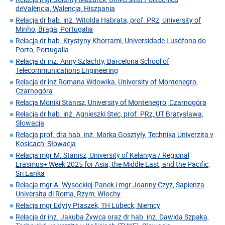
deValència, Walencja, Hiszpania
Relacja dr hab. inż. Witolda Habrata, prof. PRz, University of
Minho, Braga, Portugalia
Relacja dr hab. Krystyny Khorrami, Universidade Lusófona do
Porto, Portugalia
Relacja dr inż. Anny Szlachty, Barcelona School of
Telecommunications Engineering
Relacja dr inż Romana Wdowika, University of Montenegro,
Czarnogóra
Relacja Moniki Stanisz, University of Montenegro, Czarnogóra
Relacja dr hab. inż. Agnieszki Stec, prof. PRz, UT Bratysława,
Słowacja
Relacja prof. dra hab. inż. Marka Gosztyły, Technika Univerzita v
Kosicach, Słowacja
Relacja mgr M. Stanisz, University of Kelaniya / Regional
Erasmus+ Week 2025 for Asia, the Middle East, and the Pacific,
Sri Lanka
Relacja mgr A. Wysockiej-Panek i mgr Joanny Czyż, Sapienza
Universita di Roma, Rzym, Włochy
Relacja mgr Edyty Ptaszek, TH Lübeck, Niemcy
Relacja dr inż. Jakuba Żywca oraz dr hab. inż. Dawida Szpaka,