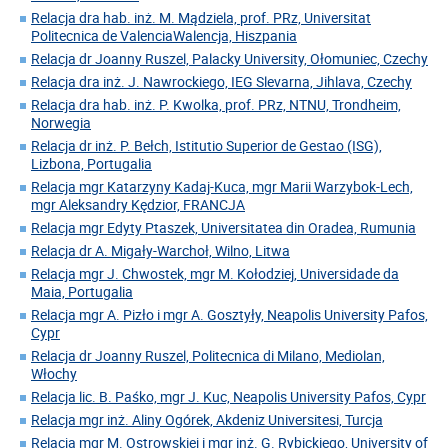
Relacja dra hab. inż. M. Mądziela, prof. PRz, Universitat
Politecnica de ValenciaWalencja, Hiszpania
Relacja dr Joanny Ruszel, Palacky University, Ołomuniec, Czechy
Relacja dra inż. J. Nawrockiego, IEG Slevarna, Jihlava, Czechy
Relacja dra hab. inż. P. Kwolka, prof. PRz, NTNU, Trondheim,
Norwegia
Relacja dr inż. P. Bełch, Istitutio Superior de Gestao (ISG),
Lizbona, Portugalia
Relacja mgr Katarzyny Kadaj-Kuca, mgr Marii Warzybok-Lech,
mgr Aleksandry Kędzior, FRANCJA
Relacja mgr Edyty Ptaszek, Universitatea din Oradea, Rumunia
Relacja dr A. Migały-Warchoł, Wilno, Litwa
Relacja mgr J. Chwostek, mgr M. Kołodziej, Universidade da
Maia, Portugalia
Relacja mgr A. Pizło i mgr A. Gosztyły, Neapolis University Pafos,
Cypr
Relacja dr Joanny Ruszel, Politecnica di Milano, Mediolan,
Włochy
Relacja lic. B. Paśko, mgr J. Kuc, Neapolis University Pafos, Cypr
Relacja mgr inż. Aliny Ogórek, Akdeniz Universitesi, Turcja
Relacja mgr M. Ostrowskiej i mgr inż. G. Rybickiego, University of