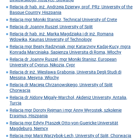
Relacja dr hab. inż. Andrzeja Dzierwy, prof. PRz, University of the
Basque Country, Hiszpania
Relacja mgr Moniki Stanisz, Technical University of Crete
Relacja dr Joanny Ruszel, University of Split
Relacja dr hab. inż. Marka Magdziaka i dr inż. Romana
Wdowika, Kaunas University of Technology
Relacja mgr Beaty Radzyniak, mgr Katarzyny Kadaj-Kucy, mgra
Konrada Marciniaka, Sapienza Universita di Roma, Włochy
Relacja dr Joanny Ruszel, mgr Moniki Stanisz, European
University of Cyprus, Nikozja, Cypr
Relacja dr inż. Wiesława Grabonia, Universita Degli Studi di
Messina, Mesyna, Włochy
Relacja dr Macieja Chrzanowskiego, University of Split
Chorwacja
Relacja dr Aldony Migały-Warchoł, Akdeniz University, Antalia,
Turcja
Relacja mgr Doroty Rejman i mgr Anny Wyrostek, szkolenie
Erasmus, Hiszpania
Relacja mgr Edyty Ptaszek Otto-von-Guericke Universität
Magdeburg, Niemcy
Relacja mgr Marii Warzybok-Lech, University of Split, Chorwacja