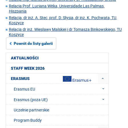
Relacja Prof. Lucjana Witka, Universidade Las Palmas,
Hiszpania
Relacja, dr inż. A. Stec, prof. D. Słysia, dr inz. K. Pochwata, TU,
Koszyce
Relacja dr inż. Wiesławy Malskiej i dr Tomasza Binkowskiego, TU
Koszyce
Powrót do listy galerii
AKTUALNOŚCI
STAFF WEEK 2026
ERASMUS
Erasmus EU
Erasmus (poza UE)
Uczelnie partnerskie
Program Buddy