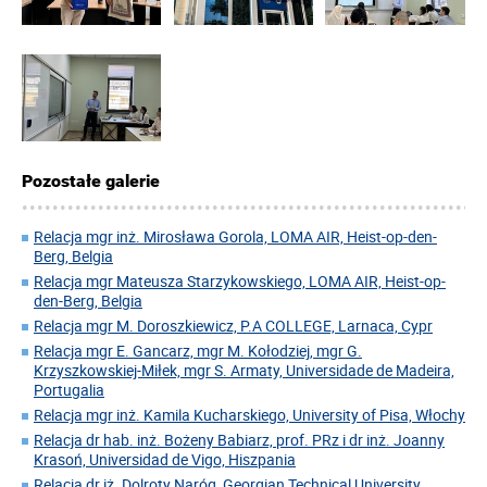
Pozostałe galerie
Relacja mgr inż. Mirosława Gorola, LOMA AIR, Heist-op-den-
Berg, Belgia
Relacja mgr Mateusza Starzykowskiego, LOMA AIR, Heist-op-
den-Berg, Belgia
Relacja mgr M. Doroszkiewicz, P.A COLLEGE, Larnaca, Cypr
Relacja mgr E. Gancarz, mgr M. Kołodziej, mgr G.
Krzyszkowskiej-Miłek, mgr S. Armaty, Universidade de Madeira,
Portugalia
Relacja mgr inż. Kamila Kucharskiego, University of Pisa, Włochy
Relacja dr hab. inż. Bożeny Babiarz, prof. PRz i dr inż. Joanny
Krasoń, Universidad de Vigo, Hiszpania
Relacja dr iż. Dolroty Naróg, Georgian Technical University,