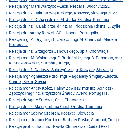
Relacja mgr Marii Warzybok-Lech, Pescara, Włochy 2022
Relacja dr inż. Jakuba Wojturskiego, Koszyce, Słowacja 2022
Relacja dr inż. D. Ziaji i dr inż. M. Jurka, Oradea, Rumunia
Relacja dr inż. R. Babiarza, dr inż. M. Płodzienia i dr inż. Ł. Żyłki
Relacja dr Joanny Ruszel, ISG, Lizbona, Portugalia
Relacja mgr A. Dryji, mgr E. Jaracz, mgr M. Charchut, Madera,
Portugalia
Relacja dr inż. Grzegorza Janowskiego, Split, Chorwacja
Relacja mgr M. Wolan, mgr E. Burłańskiej, mgr B. Pasaman, mgr
K. Kaczorowskiej, Stambuł, Turcja,
Relacja dr inż. Dariusza Sobczyńskiego, Koszyce, Słowacja
Relacja mgr Agnieszki Pizło i mgr Magdaleny Śmigały-Lasota,
Chania, Kreta, Grecja
Relacja mgr Anety Kołcz, Haliny Zawiszy, mgr inż. Agnieszki
Ząbczyk i mgr inż. Krzysztofa Żmudy, Aveiro, Portugalia.
Relacja dr Agaty Surówki, Split, Chorwacja
Relacja dr inż. Maksymiliana Cieśli, Oradea, Rumunia
Relacja mgr Sabiny Czapran, Koszyce, Słowacja
Relacja mgr Joanny Kuc i mgr Barbary Paśko, Stambuł, Turcja
Relacja prof. dr hab. inż. Pawła Chmielarza, Cuidad Real,