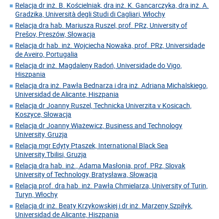
Relacja dr inż. B. Kościelniak, dra inż. K. Gancarczyka, dra inż. A.
Gradzika, Università degli Studi di Cagliari, Włochy
Relacja dra hab. Mariusza Ruszel, prof. PRz, University of
Prešov, Preszów, Słowacja
Relacja dr hab. inż. Wojciecha Nowaka, prof. PRz, Universidade
de Aveiro, Portugalia
Relacja dr inż. Magdaleny Radoń, Universidade do Vigo,
Hiszpania
Relacja dra inż. Pawła Bednarza i dra inż. Adriana Michalskiego,
Universidad de Alicante, Hiszpania
Relacja dr Joanny Ruszel, Technicka Univerzita v Kosicach,
Koszyce, Słowacja
Relacja dr Joanny Wiażewicz, Business and Technology
University, Gruzja
Relacja mgr Edyty Ptaszek, International Black Sea
University.Tbilisi, Gruzja
Relacja dra hab. inż., Adama Masłonia, prof. PRz, Slovak
University of Technology, Bratysława, Słowacja
Relacja prof. dra hab. inż. Pawła Chmielarza, University of Turin,
Turyn, Włochy
Relacja dr inż. Beaty Krzykowskiej i dr inż. Marzeny Szpiłyk,
Universidad de Alicante, Hiszpania