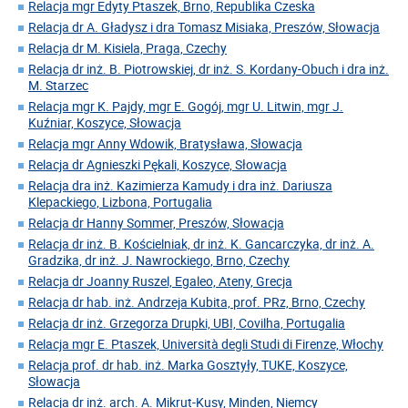
Relacja mgr Edyty Ptaszek, Brno, Republika Czeska
Relacja dr A. Gładysz i dra Tomasz Misiaka, Preszów, Słowacja
Relacja dr M. Kisiela, Praga, Czechy
Relacja dr inż. B. Piotrowskiej, dr inż. S. Kordany-Obuch i dra inż.
M. Starzec
Relacja mgr K. Pajdy, mgr E. Gogój, mgr U. Litwin, mgr J.
Kuźniar, Koszyce, Słowacja
Relacja mgr Anny Wdowik, Bratysława, Słowacja
Relacja dr Agnieszki Pękali, Koszyce, Słowacja
Relacja dra inż. Kazimierza Kamudy i dra inż. Dariusza
Klepackiego, Lizbona, Portugalia
Relacja dr Hanny Sommer, Preszów, Słowacja
Relacja dr inż. B. Kościelniak, dr inż. K. Gancarczyka, dr inż. A.
Gradzika, dr inż. J. Nawrockiego, Brno, Czechy
Relacja dr Joanny Ruszel, Egaleo, Ateny, Grecja
Relacja dr hab. inż. Andrzeja Kubita, prof. PRz, Brno, Czechy
Relacja dr inż. Grzegorza Drupki, UBI, Covilha, Portugalia
Relacja mgr E. Ptaszek, Università degli Studi di Firenze, Włochy
Relacja prof. dr hab. inż. Marka Gosztyły, TUKE, Koszyce,
Słowacja
Relacja dr inż. arch. A. Mikrut-Kusy, Minden, Niemcy