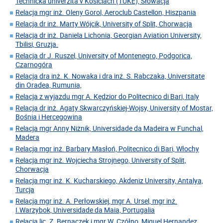
Technická univerzita v Košiciach (TUKE), Słowacja
Relacja mgr inż. Oleny Gorol, Aeroclub Castellon, Hiszpania
Relacja dr inż. Marty Wójcik, University of Split, Chorwacja
Relacja dr inż. Daniela Lichonia, Georgian Aviation University,
Tbilisi, Gruzja.
Relacja dr J. Ruszel, University of Montenegro, Podgorica,
Czarnogóra
Relacja dra inż. K. Nowaka i dra inż. S. Rabczaka, Universitate
din Oradea, Rumunia,
Relacja z wyjazdu mgr A. Kędzior do Politecnico di Bari, Italy
Relacja dr inż. Agaty Skwarczyńskiej-Wojsy, University of Mostar,
Bośnia i Hercegowina
Relacja mgr Anny Niżnik, Universidade da Madeira w Funchal,
Madera
Relacja mgr inż. Barbary Masłoń, Politecnico di Bari, Włochy
Relacja mgr inż. Wojciecha Strojnego, University of Split,
Chorwacja
Relacja mgr inż. K. Kucharskiego, Akdeniz University, Antalya,
Turcja
Relacja mgr inż. A. Perłowskiej, mgr A. Ursel, mgr inż.
I.Warzybok, Universidade da Maia, Portugalia
Relacja lic. Z. Bernaczek i mgr W. Czółno, Miguel Hernandez