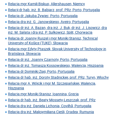
Relacja mgr Kamili Biskup, Allershausen, Niemcy
Relacji dr hab. inż. B. Babiarz, prof. PRz, Porto, Portugalia
Relacja dr Jakuba Żywiec, Porto, Portugalia
Relacja dra inż. G. Janowskiego, Aveiro, Portugalia
Relacja dr inż. A. Bazan, dra inż. J. Buk, dr inż. J. Lisowicz, dra
inż. M. Sałata i dra inż. P. Sułkowicz, Split, Chorwacja
Relacja dr Joanny Ruszel i mgr Moniki Stanisz, Technical
University of Košice (TUKE), Słowacja
Relacja mgr Edyty Ptaszek, Slovak University of Technology in
Bratislava, Słowacja
Relacja dr inż. Joanny Czarnoty, Porto, Portugalia
Relacja dr inż. Tomasza Kossowskiego, Walencja, Hiszpania
Relacja dr Dominiki Ziaji, Porto, Portugalia
Relacja dr hab. inż. Doroty Stadnickiej, prof. PRz, Turyn, Włochy
Relacja mgr A. Wójcik i mgr M. Szczepańskiej, Walencja,
Hiszpania
Relacja mgr Moniki Stanisz, Ioannina, Grecja
Relacja dr hab. inż. Beaty Mossety-Leszczak, prof. PRz
Relacja dra inż. Daniela Lichonia, Covilhã, Portugalia
Relacja dra inż. Maksymiliana Cieśli, Oradea, Rumunia