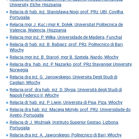
University, Elche, Hiszpania
Relacja dr hab. inż. Stanisława Nogi, prof. PRz, UBI, Covilha,
Portugalia
Relacja mgr J. Kuc i mgr K. Dołek, Universitat Politecnica de
Valencia, Walencja, Hiszpania
Relacja mgr inż. P. Wilka, Universidade de Madeira, Funchal
Relacja dr hab. inż. B. Babiarz, prof. PRz, Politecnico di Bari,
Włochy
Relacja mgr inż. B. Staroń, mgr B. Szetela, Nardo, Włochy
Relacja dra. hab. inż. P. Nazarko, prof. PRz Stavanger University,
Norwegia
Relacja dra inż. G. Janowskiego, Universita Degli Studi di
Cagliari, Włochy
Relacja prof. dra hab. inż. D. Słysia, Università degli Studi di
Napoli Federico II, Włochy
Relacja dr hab. inż. P. Liwin, Universita di Pisa, Piza, Włochy
Relacja dra hab. inż. Macieja Motyki, prof. PRz, Universidade do
Aveiro, Portugalia
Relacja dr J. Woźniak, Instituto Superior Gestao, Lizbona,
Portugalia
Relacja dra inż. A. Jaworskiego, Politecnico di Bari, Włochy