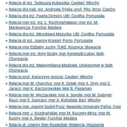
Relacja dr inż. Tadeusza Kubaszka, Cagliari, Włochy
Relacja dra hab. inż. Andrzeja Trytka, prof. PRz, Brno, Czechy
Relacja dra inż. Pawła Dymory, UBI, Covilha, Portugalia
Relacja mgr inż. inż. Ł. Kochmańskiego, mgr inż. M.
Markowicza, Funchal, Madera
Relacja dra inż. Mirosława Mazurka, UBI, Covilha, Portugalia
Relacja dr inż. Joanny Krasoń, Porto, Portugalia
Relacja mgr Elżbiety Juchy, TUKE, Koszyce, Słowacja
Relacja mgr inż. Ilony Szuby, mgr Agnieszki Łabaj, Split,
Chorwacja
Relacja dra inż. Maksymiliana Mądziela, Uniwersytet w Split,
Chorwacja
Relacja prof. Katarzyny Antosz, Cagliari, Włochy
Relacja mgr M. Charchut, mgr K. Dołek, mgr A. Dryji, mgr E.
Jaracz, mgr K. Kaczorowskiej, Mgr B. Pasaman
Relacja mgr M. Wyczarskiej, mgr A. Sondej, mgr M. Gabryel-
Raus, mgr E. Gancarz, mgr A. Kołodziej, Bari, Włochy
Relacja mgr Joanny Sudoł-Pusz, Neapolis University Pafos, Cypr
Relacja mgr J. Kozdrańskiej, mgr M. Kuczery-Mróz, mgr M.
Kustry, mgr A. Świder, Funchal, Madera
Relacja dr Jolanty Stec-Rusieckiej, Walencja, Hiszpania