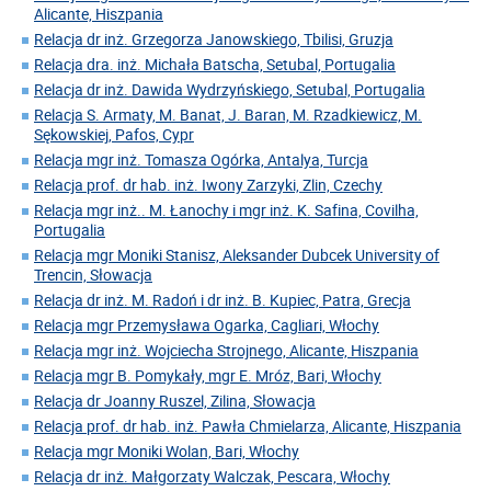
Alicante, Hiszpania
Relacja dr inż. Grzegorza Janowskiego, Tbilisi, Gruzja
Relacja dra. inż. Michała Batscha, Setubal, Portugalia
Relacja dr inż. Dawida Wydrzyńskiego, Setubal, Portugalia
Relacja S. Armaty, M. Banat, J. Baran, M. Rzadkiewicz, M.
Sękowskiej, Pafos, Cypr
Relacja mgr inż. Tomasza Ogórka, Antalya, Turcja
Relacja prof. dr hab. inż. Iwony Zarzyki, Zlin, Czechy
Relacja mgr inż.. M. Łanochy i mgr inż. K. Safina, Covilha,
Portugalia
Relacja mgr Moniki Stanisz, Aleksander Dubcek University of
Trencin, Słowacja
Relacja dr inż. M. Radoń i dr inż. B. Kupiec, Patra, Grecja
Relacja mgr Przemysława Ogarka, Cagliari, Włochy
Relacja mgr inż. Wojciecha Strojnego, Alicante, Hiszpania
Relacja mgr B. Pomykały, mgr E. Mróz, Bari, Włochy
Relacja dr Joanny Ruszel, Zilina, Słowacja
Relacja prof. dr hab. inż. Pawła Chmielarza, Alicante, Hiszpania
Relacja mgr Moniki Wolan, Bari, Włochy
Relacja dr inż. Małgorzaty Walczak, Pescara, Włochy