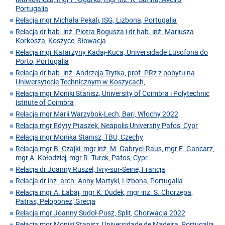
Portugalia
Relacja mgr Michała Pękali, ISG, Lizbona, Portugalia
Relacja dr hab. inż. Piotra Bogusza i dr hab. inż. Mariusza
Korkosza, Koszyce, Słowacja
Relacja mgr Katarzyny Kadaj-Kuca, Universidade Lusofona do
Porto, Portugalia
Relacja dr hab. inż. Andrzeja Trytka, prof. PRz z pobytu na
Uniwersytecie Technicznym w Koszycach,
Relacja mgr Moniki Stanisz, University of Coimbra i Polytechnic
Istitute of Coimbra
Relacja mgr Marii Warzybok-Lech, Bari, Włochy 2022
Relacja mgr Edyty Ptaszek, Neapolis University Pafos, Cypr
Relacja mgr Monika Stanisz, TBU, Czechy
Relacja mgr B. Czajki, mgr inż. M. Gabryel-Raus, mgr E. Gancarz,
mgr A. Kołodziej, mgr R. Turek, Pafos, Cypr
Relacja dr Joanny Ruszel, Ivry-sur-Seine, Francja
Relacja dr inż. arch. Anny Martyki, Lizbona, Portugalia
Relacja mgr A. Łabaj, mgr K. Dudek, mgr inż. S. Chorzępa,
Patras, Peloponez, Grecja
Relacja mgr Joanny Sudoł-Pusz, Split, Chorwacja 2022
Relacja mgr Moniki Stanisz, Universidade de Madeira, Portugalia