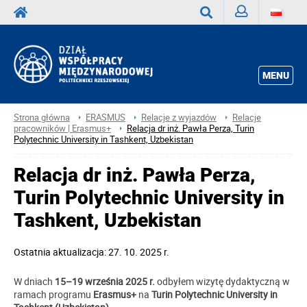
Zaloguj
Wyszukaj
MENU
Strona główna
ERASMUS
Relacje z wyjazdów
Relacje
pracowników | Erasmus+
Relacja dr inż. Pawła Perza, Turin
Polytechnic University in Tashkent, Uzbekistan
Relacja dr inż. Pawła Perza,
Turin Polytechnic University in
Tashkent, Uzbekistan
Ostatnia aktualizacja: 27. 10. 2025 r.
W dniach
15–19 września 2025 r.
odbyłem wizytę dydaktyczną w
ramach programu
Erasmus+
na
Turin Polytechnic University in