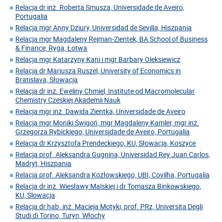
Relacja dr inż. Roberta Smusza, Universidade de Aveiro,
Portugalia
Relacja mgr Anny Dziury, Universidad de Sevilla, Hiszpania
Relacja mgr Magdaleny Rejman-Zientek, BA School of Business
& Finance, Ryga, Łotwa
Relacja mgr Katarzyny Kani i mgr Barbary Oleksiewicz
Relacja dr Mariusza Ruszel, University of Economics in
Bratislava, Słowacja
Relacja dr inż. Eweliny Chmiel, Institute od Macromolecular
Chemistry Czeskiej Akademii Nauk
Relacja mgr inż. Dawida Zientka, Universidade de Aveiro
Relacja mgr Moniki Świgoń, mgr Magdaleny Kamler, mgr inż.
Grzegorza Rybickiego, Universidade de Aveiro, Portugalia
Relacja dr Krzysztofa Prendeckiego, KU, Słowacja, Koszyce
Relacja prof. Aleksandra Gugnina, Universidad Rey Juan Carlos,
Madryt, Hiszpania
Relacja prof. Aleksandra Kozłowskiego, UBI, Covilha, Portugalia
Relacja dr inż. Wiesławy Malskiej i dr Tomasza Binkowskiego,
KU, Slowacja
Relacja dr hab. inż. Macieja Motyki, prof. PRz, Universita Degli
Studi di Torino, Turyn, Włochy