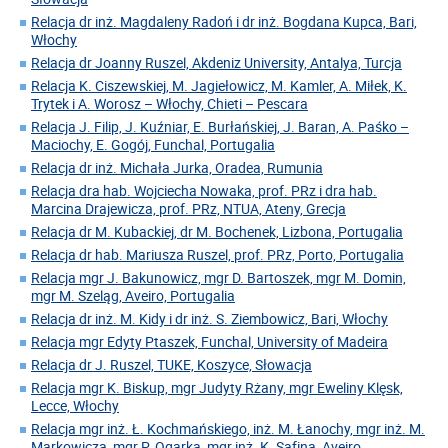
Relacja dr inż. Magdaleny Radoń i dr inż. Bogdana Kupca, Bari,
Włochy
Relacja dr Joanny Ruszel, Akdeniz University, Antalya, Turcja
Relacja K. Ciszewskiej, M. Jagiełowicz, M. Kamler, A. Miłek, K.
Trytek i A. Worosz – Włochy, Chieti – Pescara
Relacja J. Filip, J. Kuźniar, E. Burłańskiej, J. Baran, A. Paśko –
Maciochy, E. Gogój, Funchal, Portugalia
Relacja dr inż. Michała Jurka, Oradea, Rumunia
Relacja dra hab. Wojciecha Nowaka, prof. PRz i dra hab.
Marcina Drajewicza, prof. PRz, NTUA, Ateny, Grecja
Relacja dr M. Kubackiej, dr M. Bochenek, Lizbona, Portugalia
Relacja dr hab. Mariusza Ruszel, prof. PRz, Porto, Portugalia
Relacja mgr J. Bakunowicz, mgr D. Bartoszek, mgr M. Domin,
mgr M. Szeląg, Aveiro, Portugalia
Relacja dr inż. M. Kidy i dr inż. S. Ziembowicz, Bari, Włochy
Relacja mgr Edyty Ptaszek, Funchal, University of Madeira
Relacja dr J. Ruszel, TUKE, Koszyce, Słowacja
Relacja mgr K. Biskup, mgr Judyty Rżany, mgr Eweliny Klęsk,
Lecce, Włochy
Relacja mgr inż. Ł. Kochmańskiego, inż. M. Łanochy, mgr inż. M.
Markowicza, mgr P. Ogarka, mgr inż. K. Safina, Aveiro,