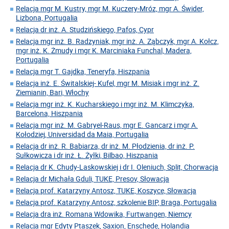
Relacja mgr M. Kustry, mgr M. Kuczery-Mróz, mgr A. Świder,
Lizbona, Portugalia
Relacja dr inż. A. Studzińskiego, Pafos, Cypr
Relacja mgr inż. B. Radzyniak, mgr inż. A. Ząbczyk, mgr A. Kołcz,
mgr inż. K. Żmudy i mgr K. Marciniaka Funchal, Madera,
Portugalia
Relacja mgr T. Gajdka, Teneryfa, Hiszpania
Relacja inż. E. Świtalskiej- Kufel, mgr M. Misiak i mgr inż. Z.
Ziemianin, Bari, Włochy
Relacja mgr inż. K. Kucharskiego i mgr inż. M. Klimczyka,
Barcelona, Hiszpania
Relacja mgr inż. M. Gabryel-Raus, mgr E. Gancarz i mgr A.
Kołodziej, Universidad da Maia, Portugalia
Relacja dr inż. R. Babiarza, dr inż. M. Płodzienia, dr inż. P.
Sułkowicza i dr inż. Ł. Żyłki, Bilbao, Hiszpania
Relacja dr K. Chudy-Laskowskiej i dr I. Oleniuch, Split, Chorwacja
Relacja dr Michała Gduli, TUKE, Presov, Słowacja
Relacja prof. Katarzyny Antosz, TUKE, Koszyce, Słowacja
Relacja prof. Katarzyny Antosz, szkolenie BIP, Braga, Portugalia
Relacja dra inż. Romana Wdowika, Furtwangen, Niemcy
Relacja mgr Edyty Ptaszek, Saxion, Enschede, Holandia