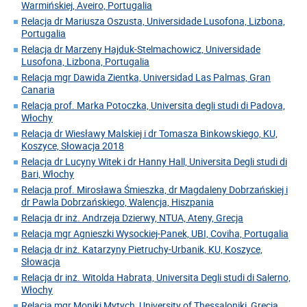
Warmińskiej, Aveiro, Portugalia
Relacja dr Mariusza Oszusta, Universidade Lusofona, Lizbona,
Portugalia
Relacja dr Marzeny Hajduk-Stelmachowicz, Universidade
Lusofona, Lizbona, Portugalia
Relacja mgr Dawida Zientka, Universidad Las Palmas, Gran
Canaria
Relacja prof. Marka Potoczka, Universita degli studi di Padova,
Włochy
Relacja dr Wiesławy Malskiej i dr Tomasza Binkowskiego, KU,
Koszyce, Słowacja 2018
Relacja dr Lucyny Witek i dr Hanny Hall, Universita Degli studi di
Bari, Włochy
Relacja prof. Mirosława Śmieszka, dr Magdaleny Dobrzańskiej i
dr Pawla Dobrzańskiego, Walencja, Hiszpania
Relacja dr inż. Andrzeja Dzierwy, NTUA, Ateny, Grecja
Relacja mgr Agnieszki Wysockiej-Panek, UBI, Coviha, Portugalia
Relacja dr inż. Katarzyny Pietruchy-Urbanik, KU, Koszyce,
Słowacja
Relacja dr inż. Witolda Habrata, Universita Degli studi di Salerno,
Włochy
Relacja mgr Moniki Mytych, University of Thessaloniki, Grecja