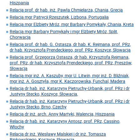
Hiszpania
Relacja prof. dr hab. inż. Pawła Chmielarza, Chania, Grecja
Relacja mgr Patrycji Rzeszutek, Lizbona, Portugalia
Relacja mgr Elżbiety Mróz, mgr Barbary Pomykały, Chania, Kreta
Relacja mgr Barbary Pomykały i mgr Elżbiety Mróz, Split,
Chorwacja
Relacja prof. dr hab. G. Ostasza, dr hab. K. Rejmana, prof. PRz,
dr hab. Krzysztofa Prendeckiego, prof. PRz, Koszyce, Słowacja
Relacja prof. Grzegorza Ostasza, dr hab. Krzysztofa Rejmana,
prof. PRz, dr hab. Krzysztofa Prendeckiego, prof. PRz, Preszów,
Słowacja
Relacja mgr inż. A. Kaszuby, mgr U. Litwin, mgr inż. D. Bliźniak,
mgr inż. A. Gosztyła, mgr K. Kaczorowska, Funchal, Madera
Relacja dr hab. inż. Katarzyny Pietruchy-Urbanik, prof. PRz i dr
Justyny Stecko, Koszyce, Słowacja,
Relacja dr hab. inż. Katarzyny Pietruchy-Urbanik, prof. PRz i dr
Justyny Stecko, Brno, Czechy
Relacja dr inż. arch. Anny Martyki, Walencja, Hiszpania
Relacja dr hab. inż. Katarzyny Antosz, prof. PRz, Cassino,
Włochy
Relacja dr inż. Wiesławy Malskiej i dr inż. Tomasza
Binkowskiego, Koszyce, Słowacja