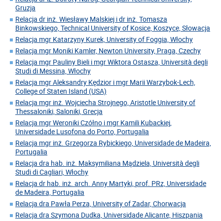
Gruzja
Relacja dr inż. Wiesławy Malskiej i dr inż. Tomasza
Binkowskiego, Technical University of Kosice, Koszyce, Słowacja
Relacja mgr Katarzyny Kurek, University of Foggia, Włochy
Relacja mgr Moniki Kamler, Newton University, Praga, Czechy
Relacja mgr Pauliny Bieli i mgr Wiktora Ostasza, Università degli
Studi di Messina, Włochy
Relacja mgr Aleksandry Kędzior i mgr Marii Warzybok-Lech,
College of Staten Island (USA)
Relacja mgr inż. Wojciecha Strojnego, Aristotle University of
Thessaloniki, Saloniki, Grecja
Relacja mgr Weroniki Czółno i mgr Kamili Kubackiej,
Universidade Lusofona do Porto, Portugalia
Relacja mgr inż. Grzegorza Rybickiego, Universidade de Madeira,
Portugalia
Relacja dra hab. inż. Maksymiliana Mądziela, Università degli
Studi di Cagliari, Włochy
Relacja dr hab. inż. arch. Anny Martyki, prof. PRz, Universidade
de Madeira, Portugalia
Relacja dra Pawła Perza, University of Zadar, Chorwacja
Relacja dra Szymona Dudka, Universidade Alicante, Hiszpania