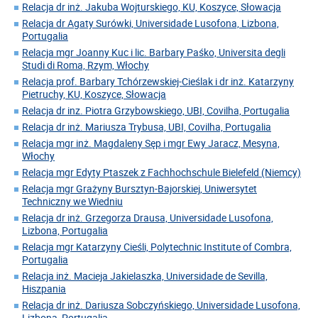
Relacja dr inż. Jakuba Wojturskiego, KU, Koszyce, Słowacja
Relacja dr Agaty Surówki, Universidade Lusofona, Lizbona,
Portugalia
Relacja mgr Joanny Kuc i lic. Barbary Paśko, Universita degli
Studi di Roma, Rzym, Włochy
Relacja prof. Barbary Tchórzewskiej-Cieślak i dr inż. Katarzyny
Pietruchy, KU, Koszyce, Słowacja
Relacja dr inz. Piotra Grzybowskiego, UBI, Covilha, Portugalia
Relacja dr inż. Mariusza Trybusa, UBI, Covilha, Portugalia
Relacja mgr inż. Magdaleny Sęp i mgr Ewy Jaracz, Mesyna,
Włochy
Relacja mgr Edyty Ptaszek z Fachhochschule Bielefeld (Niemcy)
Relacja mgr Grażyny Bursztyn-Bajorskiej, Uniwersytet
Techniczny we Wiedniu
Relacja dr inż. Grzegorza Drausa, Universidade Lusofona,
Lizbona, Portugalia
Relacja mgr Katarzyny Cieśli, Polytechnic Institute of Combra,
Portugalia
Relacja inż. Macieja Jakielaszka, Universidade de Sevilla,
Hiszpania
Relacja dr inż. Dariusza Sobczyńskiego, Universidade Lusofona,
Lizbona, Portugalia