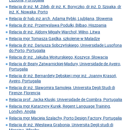
Relacja dr inż. M. Zdeb, dr inż. K. Boryczko, dr inż. D. Szpaka, dr
inż. K. Nowaka, Porto
Relacja dr hab.inż.arch. Adama Rybki, Ljubljana, Słowenia
Relacja dr inż. Przemysława Podulki, Bilbao, Hiszpania
Relacja dr inż. Aldony Migały-Warchoł, Wilno, Litwa
Relacja mgr Tomasza Gajdka, szkolenie w Maladze
Relacja dr inż. Dariusza Sobczyńskiego, Universidade Lusofona
do Porto, Portugalia
Relacja dr inż. Jakuba Wojturskiego, Koszyce, Słowacja
Relacja dr Beaty Zatwarnickiej-Madury, Universidade de Aveiro,
Portugalia
Relacja dr inż. Bernardety Dębskiej i mgr inż. Joanny Krasoń,
Aveiro, Portugalia
Relacja dr inż. Slawomira Samoleja, Universita Degli Studi di
Firenze, Florencja
Relacja prof. Jacka Kluski, Universidade de Coimbra, Portugalia
Relacja mgr Katarzyny Kurek, Regent Language Training,
Londyn, Anglia
Relacja mgr Macieja Szalachy, Porto Design Factory, Portugalia
Relacja dr inż. Wiesława Grabonia, Universita Degli studi di
Messina, Włochy