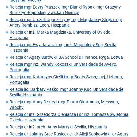
Relacja mgr Edyty Ptaszek, mgr Blanki Rybak, mgr Grażyny
Bursztyn-Bajorskiej, Zwickau Niemcy
Relacja mgr Urszuli Urjasz-Tryby, mgr Magdaleny Stręk i mgr
Anety Rembisz, Leon, Hiszpania
Relacja dr inż. Marka Magdziaka, University of Oviedo,
Hiszpania
Relacja mgr Ewy Jaracz i mgr inż. Magdaleny Sęp, Sevilla,
Hiszpania
Relacja dr Agaty Surówki, BA School & Finance, Ryga, Łotwa
Relacja mgr inż. Wandy Kokoszki, Universidade de Aveiro,
Portugalia
Relacja mgr Katarzyny Cieśli i mgr Beaty Szczęsnej, Lizbona,
Portugalia
Relacja lic. Barbary Paśko, mgr Joanny Kuc, Universidade de
Sevilla, Hiszpania
Relacja mgr Anny Dziury i mgr Piotra Okarmusa, Messyna,
Włochy
Relacja dr inż. Grzegorza Oleniacza i dr inż. Tomasza Świętonia,
Oviedo, Hiszpania
Relacja dr inż. arch. Anny Martyki, Sevilla, Hiszpania
Relacja dr Jolanty Stec-Rusieckiej, dr Alicji Sobkowiak i dr Agaty