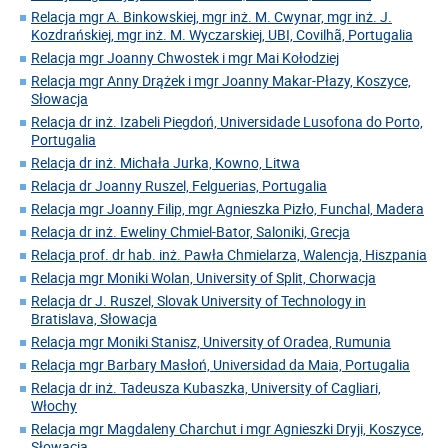
Relacja mgr A. Binkowskiej, mgr inż. M. Cwynar, mgr inż. J.
Kozdrańskiej, mgr inż. M. Wyczarskiej, UBI, Covilhã, Portugalia
Relacja mgr Joanny Chwostek i mgr Mai Kołodziej
Relacja mgr Anny Drążek i mgr Joanny Makar-Płazy, Koszyce,
Słowacja
Relacja dr inż. Izabeli Piegdoń, Universidade Lusofona do Porto,
Portugalia
Relacja dr inż. Michała Jurka, Kowno, Litwa
Relacja dr Joanny Ruszel, Felguerias, Portugalia
Relacja mgr Joanny Filip, mgr Agnieszka Pizło, Funchal, Madera
Relacja dr inż. Eweliny Chmiel-Bator, Saloniki, Grecja
Relacja prof. dr hab. inż. Pawła Chmielarza, Walencja, Hiszpania
Relacja mgr Moniki Wolan, University of Split, Chorwacja
Relacja dr J. Ruszel, Slovak University of Technology in
Bratislava, Słowacja
Relacja mgr Moniki Stanisz, University of Oradea, Rumunia
Relacja mgr Barbary Masłoń, Universidad da Maia, Portugalia
Relacja dr inż. Tadeusza Kubaszka, University of Cagliari,
Włochy
Relacja mgr Magdaleny Charchut i mgr Agnieszki Dryji, Koszyce,
Słowacja