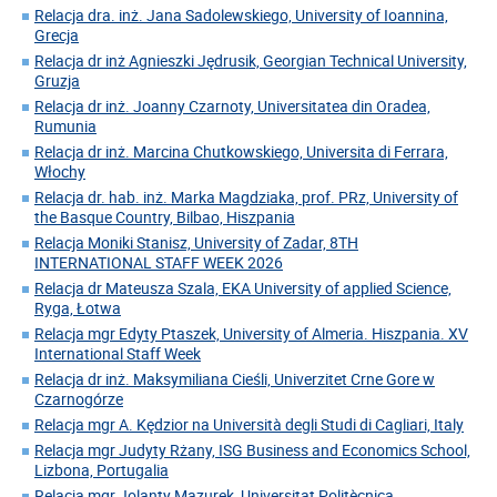
Relacja dra. inż. Jana Sadolewskiego, University of Ioannina,
Grecja
Relacja dr inż Agnieszki Jędrusik, Georgian Technical University,
Gruzja
Relacja dr inż. Joanny Czarnoty, Universitatea din Oradea,
Rumunia
Relacja dr inż. Marcina Chutkowskiego, Universita di Ferrara,
Włochy
Relacja dr. hab. inż. Marka Magdziaka, prof. PRz, University of
the Basque Country, Bilbao, Hiszpania
Relacja Moniki Stanisz, University of Zadar, 8TH
INTERNATIONAL STAFF WEEK 2026
Relacja dr Mateusza Szala, EKA University of applied Science,
Ryga, Łotwa
Relacja mgr Edyty Ptaszek, University of Almeria. Hiszpania. XV
International Staff Week
Relacja dr inż. Maksymiliana Cieśli, Univerzitet Crne Gore w
Czarnogórze
Relacja mgr A. Kędzior na Università degli Studi di Cagliari, Italy
Relacja mgr Judyty Rżany, ISG Business and Economics School,
Lizbona, Portugalia
Relacja mgr Jolanty Mazurek, Universitat Politècnica