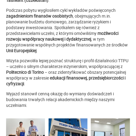
Tashkent (Uzbekistan)
.
Podczas pobytu wygłosiłem cykl wykładów poświęconych
zagadnieniom finansów osobistych
, obejmujących m.in.
planowanie budżetu domowego, zarządzanie ryzykiem i
podstawy inwestowania. Spotkałem się również z
przedstawicielami uczelni, z którymi omówiliśmy
możliwości
rozwoju współpracy naukowej i dydaktycznej
, w tym
przygotowanie wspólnych projektów finansowanych ze środków
Unii Europejskiej
.
Wizyta pozwoliła lepiej poznać strukturę i profil działalności TTPU
– uczelni o silnym charakterze inżynierskim, współpracującej z
Politecnico di Torino
– oraz zidentyfikować obszary potencjalnej
współpracy w zakresie
edukacji finansowej, przedsiębiorczości i
cyfryzacji
.
Wyjazd stanowił cenną okazję do wymiany doświadczeń i
budowania trwałych relacji akademickich między naszymi
uczelniami.