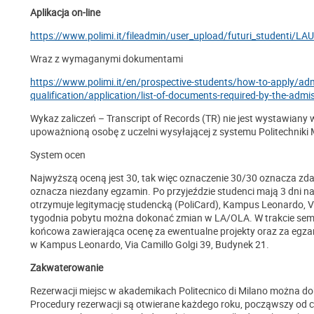
Aplikacja on-line
https://www.polimi.it/fileadmin/user_upload/futuri_stude
Wraz z wymaganymi dokumentami
https://www.polimi.it/en/prospective-students/how-to-apply/adm
qualification/application/list-of-documents-required-by-the-admis
Wykaz zaliczeń – Transcript of Records (TR) nie jest wystawiany 
upoważnioną osobę z uczelni wysyłającej z systemu Politechniki 
System ocen
Najwyższą oceną jest 30, tak więc oznaczenie 30/30 oznacza zda
oznacza niezdany egzamin. Po przyjeździe studenci mają 3 dni na 
otrzymuje legitymację studencką (PoliCard), Kampus Leonardo, V
tygodnia pobytu można dokonać zmian w LA/OLA. W trakcie semest
końcowa zawierająca ocenę za ewentualne projekty oraz za egzami
w Kampus Leonardo, Via Camillo Golgi 39, Budynek 21.
Zakwaterowanie
Rezerwacji miejsc w akademikach Politecnico di Milano można 
Procedury rezerwacji są otwierane każdego roku, począwszy od 