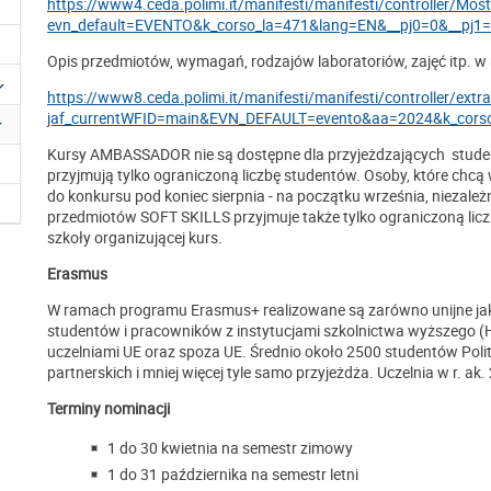
https://www4.ceda.polimi.it/manifesti/manifesti/controller/Mostr
evn_default=EVENTO&k_corso_la=471&lang=EN&__pj0=0&__pj
Opis przedmiotów, wymagań, rodzajów laboratoriów, zajęć itp. w
https://www8.ceda.polimi.it/manifesti/manifesti/controller/ext
jaf_currentWFID=main&EVN_DEFAULT=evento&aa=2024&k_cors
Kursy AMBASSADOR nie są dostępne dla przyjeżdzających stu
przyjmują tylko ograniczoną liczbę studentów. Osoby, które chcą 
do konkursu pod koniec sierpnia - na początku września, niezależ
przedmiotów SOFT SKILLS przyjmuje także tylko ograniczoną licz
szkoły organizującej kurs.
Erasmus
W ramach programu Erasmus+ realizowane są zarówno unijne jak
studentów i pracowników z instytucjami szkolnictwa wyższego (H
uczelniami UE oraz spoza UE. Średnio około 2500 studentów Polit
partnerskich i mniej więcej tyle samo przyjeżdża. Uczelnia w r.
Terminy nominacji
1 do 30 kwietnia na semestr zimowy
1 do 31 października na semestr letni