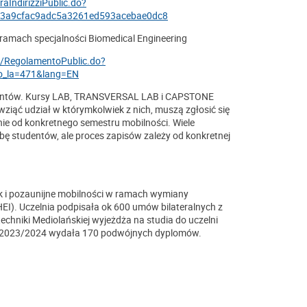
aIndirizziPublic.do?
1=3a9cfac9adc5a3261ed593acebae0dc8
 ramach specjalności Biomedical Engineering
ra/RegolamentoPublic.do?
o_la=471&lang=EN
dentów. Kursy LAB, TRANSVERSAL LAB i CAPSTONE
wziąć udział w którymkolwiek z nich, muszą zgłosić się
nie od konkretnego semestru mobilności. Wiele
bę studentów, ale proces zapisów zależy od konkretnej
 i pozaunijne mobilności w ramach wymiany
EI). Uczelnia podpisała ok 600 umów bilateralnych z
echniki Mediolańskiej wyjeżdża na studia do uczelni
 ak. 2023/2024 wydała 170 podwójnych dyplomów.