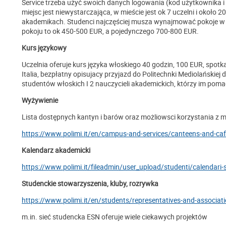
Service trzeba użyć swoich danych logowania (kod użytkownika i 
miejsc jest niewystarczająca, w mieście jest ok 7 uczelni i około 2
akademikach. Studenci najczęściej musza wynajmować pokoje w
pokoju to ok 450-500 EUR, a pojedynczego 700-800 EUR.
Kurs językowy
Uczelnia oferuje kurs języka włoskiego 40 godzin, 100 EUR, spotk
Italia, bezpłatny opisujacy przyjazd do Politechnki Mediolańskiej
studentów włoskich I 2 nauczycieli akademickich, którzy im poma
Wyżywienie
Lista dostępnych kantyn i barów oraz możliowsci korzystania z 
https://www.polimi.it/en/campus-and-services/canteens-and-ca
Kalendarz akademicki
https://www.polimi.it/fileadmin/user_upload/studenti/calendar
Studenckie stowarzyszenia, kluby, rozrywka
https://www.polimi.it/en/students/representatives-and-associat
m.in. sieć studencka ESN oferuje wiele ciekawych projektów