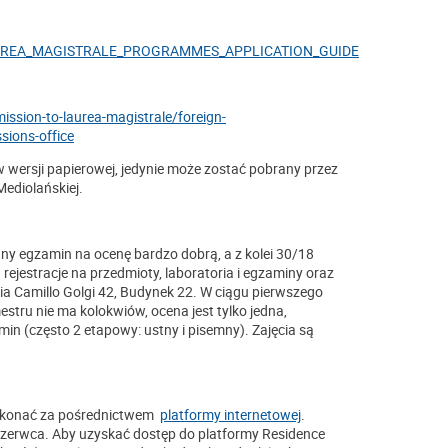
nti/LAUREA_MAGISTRALE_PROGRAMMES_APPLICATION_GUIDELINES_2025_da
ission-to-laurea-magistrale/foreign-
sions-office
w wersji papierowej, jedynie może zostać pobrany przez
Mediolańskiej.
ny egzamin na ocenę bardzo dobrą, a z kolei 30/18
rejestracje na przedmioty, laboratoria i egzaminy oraz
ia Camillo Golgi 42, Budynek 22. W ciągu pierwszego
ru nie ma kolokwiów, ocena jest tylko jedna,
n (często 2 etapowy: ustny i pisemny). Zajęcia są
dokonać za pośrednictwem
platformy internetowej
.
czerwca. Aby uzyskać dostęp do platformy Residence