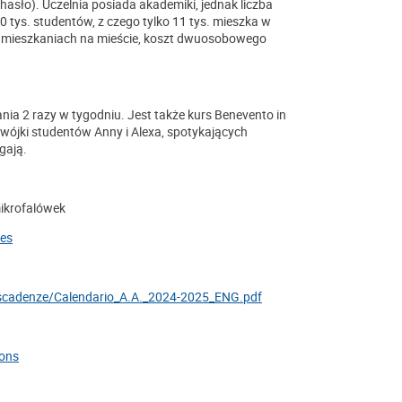
hasło). Uczelnia posiada akademiki, jednak liczba
00 tys. studentów, z czego tylko 11 tys. mieszka w
 mieszkaniach na mieście, koszt dwuosobowego
ania 2 razy w tygodniu. Jest także kurs Benevento in
 dwójki studentów Anny i Alexa, spotykających
gają.
mikrofalówek
fes
i-scadenze/Calendario_A.A._2024-2025_ENG.pdf
ions