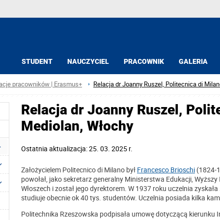
STUDENT
NAUCZYCIEL
PRACOWNIK
GALERIA
acje pracowników | Erasmus+
Relacja dr Joanny Ruszel, Politecnica di Mila
Relacja dr Joanny Ruszel, Polit
Mediolan, Włochy
Ostatnia aktualizacja: 25. 03. 2025 r.
Założycielem Politecnico di Milano był
Francesco Brioschi
(1824-18
powołał, jako sekretarz generalny Ministerstwa Edukacji, Wyższy 
Włoszech i został jego dyrektorem. W 1937 roku uczelnia zyskała 
studiuje obecnie ok 40 tys. studentów. Uczelnia posiada kilka k
Politechnika Rzeszowska podpisała umowę dotyczącą kierunku In