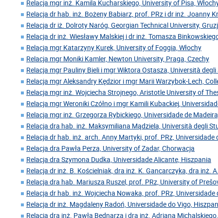
Relacja mgr inż. Kamila Kucharskiego, University of Pisa, Włoch
Relacja dr hab. inż. Bożeny Babiarz, prof. PRz i dr inż. Joanny 
Relacja dr iż. Dolroty Naróg, Georgian Technical University, Gruz
Relacja dr inż. Wiesławy Malskiej i dr inż. Tomasza Binkowskiego
Relacja mgr Katarzyny Kurek, University of Foggia, Włochy
Relacja mgr Moniki Kamler, Newton University, Praga, Czechy
Relacja mgr Pauliny Bieli i mgr Wiktora Ostasza, Università degl
Relacja mgr Aleksandry Kędzior i mgr Marii Warzybok-Lech, Coll
Relacja mgr inż. Wojciecha Strojnego, Aristotle University of Thes
Relacja mgr Weroniki Czółno i mgr Kamili Kubackiej, Universida
Relacja mgr inż. Grzegorza Rybickiego, Universidade de Madeira
Relacja dra hab. inż. Maksymiliana Mądziela, Università degli Stu
Relacja dr hab. inż. arch. Anny Martyki, prof. PRz, Universidade
Relacja dra Pawła Perza, University of Zadar, Chorwacja
Relacja dra Szymona Dudka, Universidade Alicante, Hiszpania
Relacja dr inż. B. Kościelniak, dra inż. K. Gancarczyka, dra inż. A
Relacja dra hab. Mariusza Ruszel, prof. PRz, University of Preš
Relacja dr hab. inż. Wojciecha Nowaka, prof. PRz, Universidade 
Relacja dr inż. Magdaleny Radoń, Universidade do Vigo, Hiszpan
Relacja dra inż. Pawła Bednarza i dra inż. Adriana Michalskiego,