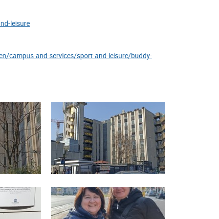
nd-leisure
/en/campus-and-services/sport-and-leisure/buddy-