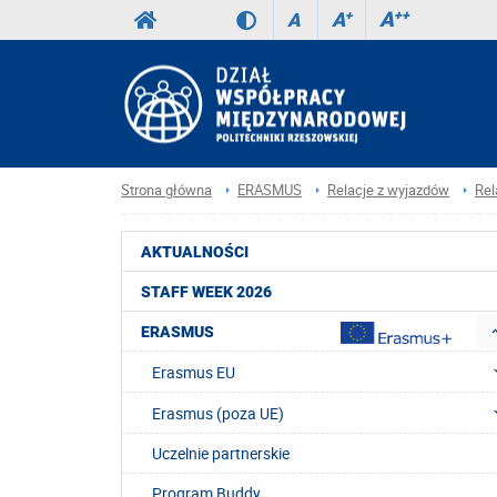
A
++
A
+
A
Strona główna
ERASMUS
Relacje z wyjazdów
Rel
AKTUALNOŚCI
STAFF WEEK 2026
ERASMUS
Erasmus EU
Erasmus (poza UE)
Uczelnie partnerskie
Program Buddy