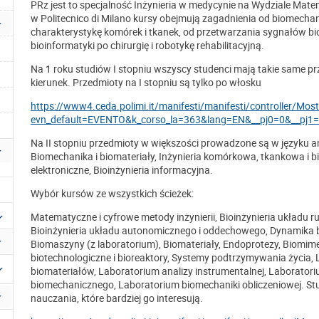
PRz jest to specjalność Inżynieria w medycynie na Wydziale Mate
w Politecnico di Milano kursy obejmują zagadnienia od biomechani
charakterystykę komórek i tkanek, od przetwarzania sygnałów bi
bioinformatyki po chirurgię i robotykę rehabilitacyjną.
Na 1 roku studiów I stopniu wszyscy studenci mają takie same pr
kierunek. Przedmioty na I stopniu są tylko po włosku
https://www4.ceda.polimi.it/manifesti/manifesti/controller/Mostr
evn_default=EVENTO&k_corso_la=363&lang=EN&__pj0=0&__pj
Na II stopniu przedmioty w większości prowadzone są w języku ang
Biomechanika i biomateriały, Inżynieria komórkowa, tkankowa i bi
elektroniczne, Bioinżynieria informacyjna.
Wybór kursów ze wszystkich ścieżek:
Matematyczne i cyfrowe metody inżynierii, Bioinżynieria układu 
Bioinżynieria układu autonomicznego i oddechowego, Dynamika 
Biomaszyny (z laboratorium), Biomateriały, Endoprotezy, Biomim
biotechnologiczne i bioreaktory, Systemy podtrzymywania życia,
biomateriałów, Laboratorium analizy instrumentalnej, Laborator
biomechanicznego, Laboratorium biomechaniki obliczeniowej. St
nauczania, które bardziej go interesują.