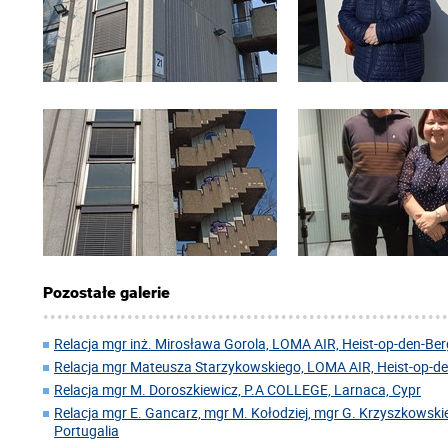
Pozostałe galerie
Relacja mgr inż. Mirosława Gorola, LOMA AIR, Heist-op-den-Berg
Relacja mgr Mateusza Starzykowskiego, LOMA AIR, Heist-op-den
Relacja mgr M. Doroszkiewicz, P.A COLLEGE, Larnaca, Cypr
Relacja mgr E. Gancarz, mgr M. Kołodziej, mgr G. Krzyszkowskie
Portugalia