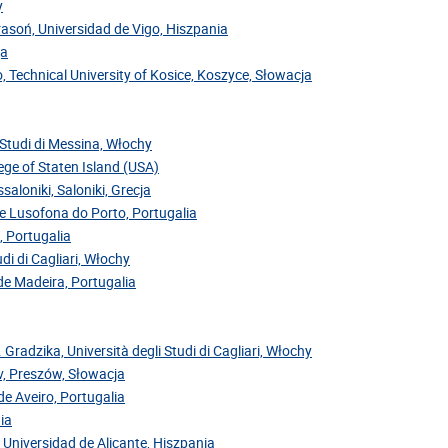
y
Krasoń, Universidad de Vigo, Hiszpania
ja
, Technical University of Kosice, Koszyce, Słowacja
i Studi di Messina, Włochy
ege of Staten Island (USA)
saloniki, Saloniki, Grecja
de Lusofona do Porto, Portugalia
, Portugalia
di di Cagliari, Włochy
 de Madeira, Portugalia
. Gradzika, Università degli Studi di Cagliari, Włochy
ov, Preszów, Słowacja
de Aveiro, Portugalia
ia
 Universidad de Alicante, Hiszpania