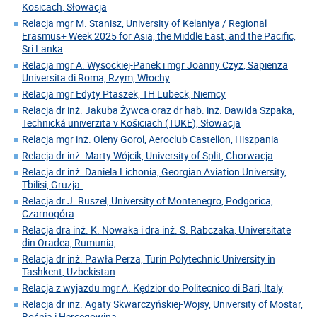
Kosicach, Słowacja
Relacja mgr M. Stanisz, University of Kelaniya / Regional
Erasmus+ Week 2025 for Asia, the Middle East, and the Pacific,
Sri Lanka
Relacja mgr A. Wysockiej-Panek i mgr Joanny Czyż, Sapienza
Universita di Roma, Rzym, Włochy
Relacja mgr Edyty Ptaszek, TH Lübeck, Niemcy
Relacja dr inż. Jakuba Żywca oraz dr hab. inż. Dawida Szpaka,
Technická univerzita v Košiciach (TUKE), Słowacja
Relacja mgr inż. Oleny Gorol, Aeroclub Castellon, Hiszpania
Relacja dr inż. Marty Wójcik, University of Split, Chorwacja
Relacja dr inż. Daniela Lichonia, Georgian Aviation University,
Tbilisi, Gruzja.
Relacja dr J. Ruszel, University of Montenegro, Podgorica,
Czarnogóra
Relacja dra inż. K. Nowaka i dra inż. S. Rabczaka, Universitate
din Oradea, Rumunia,
Relacja dr inż. Pawła Perza, Turin Polytechnic University in
Tashkent, Uzbekistan
Relacja z wyjazdu mgr A. Kędzior do Politecnico di Bari, Italy
Relacja dr inż. Agaty Skwarczyńskiej-Wojsy, University of Mostar,
Bośnia i Hercegowina