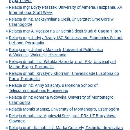
Ryga, Łotwa
Relacja mgr Edyty Ptaszek, University of Almeria. Hiszpania. XV
International Staff Week
Relacja dr inż. Maksymiliana Cieśli, Univerzitet Crne Gore w
Czarnogórze
Relacja mgr A. Kędzior na Università degli Studi di Cagliari, Italy
Relacja mgr Judyty Rżany, ISG Business and Economics School,
Lizbona, Portugalia
Relacja mgr Jolanty Mazurek, Universitat Politècnica
deValència, Walencja, Hiszpania
Relacja dr hab. inż. Witolda Habrata, prof. PRz, University of
Minho, Braga, Portugalia
Relacja dr hab. Krystyny Khorrami, Universidade Lusófona do
Porto, Portugalia
Relacja dr inż. Anny Szlachty, Barcelona School of
Telecommunications Engineering
Relacja dr inż Romana Wdowika, University of Montenegro,
Czarnogóra
Relacja Moniki Stanisz, University of Montenegro, Czarnogóra
Relacja dr hab. inż. Agnieszki Stec, prof. PRz, UT Bratysława,
Słowacja
Relacja prof. dra hab. inż. Marka Gosztyły, Technika Univerzita v