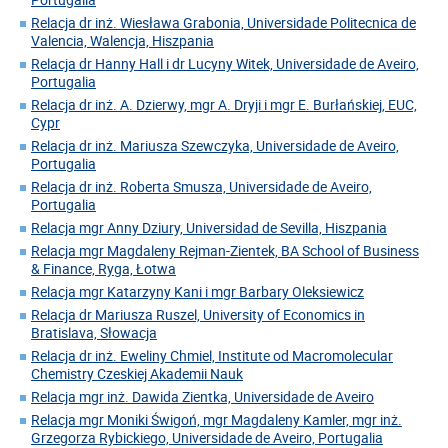
Relacja dr inż. Wiesława Grabonia, Universidade Politecnica de
Valencia, Walencja, Hiszpania
Relacja dr Hanny Hall i dr Lucyny Witek, Universidade de Aveiro,
Portugalia
Relacja dr inż. A. Dzierwy, mgr A. Dryji i mgr E. Burłańskiej, EUC,
Cypr
Relacja dr inż. Mariusza Szewczyka, Universidade de Aveiro,
Portugalia
Relacja dr inż. Roberta Smusza, Universidade de Aveiro,
Portugalia
Relacja mgr Anny Dziury, Universidad de Sevilla, Hiszpania
Relacja mgr Magdaleny Rejman-Zientek, BA School of Business
& Finance, Ryga, Łotwa
Relacja mgr Katarzyny Kani i mgr Barbary Oleksiewicz
Relacja dr Mariusza Ruszel, University of Economics in
Bratislava, Słowacja
Relacja dr inż. Eweliny Chmiel, Institute od Macromolecular
Chemistry Czeskiej Akademii Nauk
Relacja mgr inż. Dawida Zientka, Universidade de Aveiro
Relacja mgr Moniki Świgoń, mgr Magdaleny Kamler, mgr inż.
Grzegorza Rybickiego, Universidade de Aveiro, Portugalia