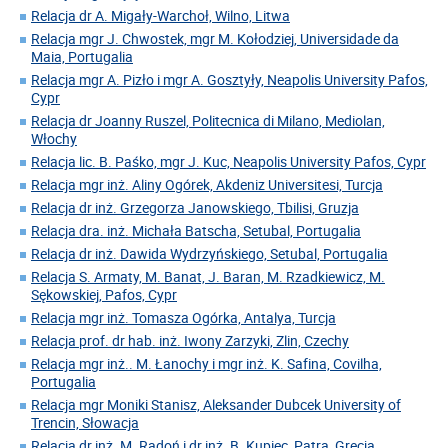
Relacja dr A. Migały-Warchoł, Wilno, Litwa
Relacja mgr J. Chwostek, mgr M. Kołodziej, Universidade da
Maia, Portugalia
Relacja mgr A. Pizło i mgr A. Gosztyły, Neapolis University Pafos,
Cypr
Relacja dr Joanny Ruszel, Politecnica di Milano, Mediolan,
Włochy
Relacja lic. B. Paśko, mgr J. Kuc, Neapolis University Pafos, Cypr
Relacja mgr inż. Aliny Ogórek, Akdeniz Universitesi, Turcja
Relacja dr inż. Grzegorza Janowskiego, Tbilisi, Gruzja
Relacja dra. inż. Michała Batscha, Setubal, Portugalia
Relacja dr inż. Dawida Wydrzyńskiego, Setubal, Portugalia
Relacja S. Armaty, M. Banat, J. Baran, M. Rzadkiewicz, M.
Sękowskiej, Pafos, Cypr
Relacja mgr inż. Tomasza Ogórka, Antalya, Turcja
Relacja prof. dr hab. inż. Iwony Zarzyki, Zlin, Czechy
Relacja mgr inż.. M. Łanochy i mgr inż. K. Safina, Covilha,
Portugalia
Relacja mgr Moniki Stanisz, Aleksander Dubcek University of
Trencin, Słowacja
Relacja dr inż. M. Radoń i dr inż. B. Kupiec, Patra, Grecja