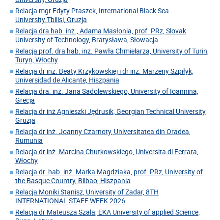
Relacja mgr Edyty Ptaszek, International Black Sea
University.Tbilisi, Gruzja
Relacja dra hab. inż., Adama Masłonia, prof. PRz, Slovak
University of Technology, Bratysława, Słowacja
Relacja prof. dra hab. inż. Pawła Chmielarza, University of Turin,
Turyn, Włochy
Relacja dr inż. Beaty Krzykowskiej i dr inż. Marzeny Szpiłyk,
Universidad de Alicante, Hiszpania
Relacja dra. inż. Jana Sadolewskiego, University of Ioannina,
Grecja
Relacja dr inż Agnieszki Jędrusik, Georgian Technical University,
Gruzja
Relacja dr inż. Joanny Czarnoty, Universitatea din Oradea,
Rumunia
Relacja dr inż. Marcina Chutkowskiego, Universita di Ferrara,
Włochy
Relacja dr. hab. inż. Marka Magdziaka, prof. PRz, University of
the Basque Country, Bilbao, Hiszpania
Relacja Moniki Stanisz, University of Zadar, 8TH
INTERNATIONAL STAFF WEEK 2026
Relacja dr Mateusza Szala, EKA University of applied Science,