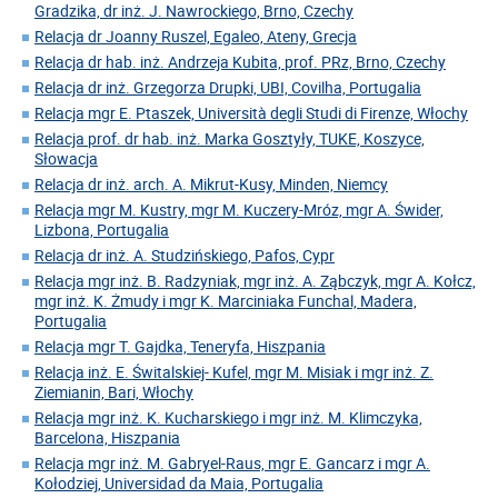
Gradzika, dr inż. J. Nawrockiego, Brno, Czechy
Relacja dr Joanny Ruszel, Egaleo, Ateny, Grecja
Relacja dr hab. inż. Andrzeja Kubita, prof. PRz, Brno, Czechy
Relacja dr inż. Grzegorza Drupki, UBI, Covilha, Portugalia
Relacja mgr E. Ptaszek, Università degli Studi di Firenze, Włochy
Relacja prof. dr hab. inż. Marka Gosztyły, TUKE, Koszyce,
Słowacja
Relacja dr inż. arch. A. Mikrut-Kusy, Minden, Niemcy
Relacja mgr M. Kustry, mgr M. Kuczery-Mróz, mgr A. Świder,
Lizbona, Portugalia
Relacja dr inż. A. Studzińskiego, Pafos, Cypr
Relacja mgr inż. B. Radzyniak, mgr inż. A. Ząbczyk, mgr A. Kołcz,
mgr inż. K. Żmudy i mgr K. Marciniaka Funchal, Madera,
Portugalia
Relacja mgr T. Gajdka, Teneryfa, Hiszpania
Relacja inż. E. Świtalskiej- Kufel, mgr M. Misiak i mgr inż. Z.
Ziemianin, Bari, Włochy
Relacja mgr inż. K. Kucharskiego i mgr inż. M. Klimczyka,
Barcelona, Hiszpania
Relacja mgr inż. M. Gabryel-Raus, mgr E. Gancarz i mgr A.
Kołodziej, Universidad da Maia, Portugalia