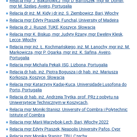
Relacja mgr J. Bakunowicz, mgr D. Bartoszek, mgr M. Domin,
mgr M. Szeląg, Aveiro, Portugalia
Relacja dr inż. M. Kidy i dr inż. S. Ziembowicz, Bari, Włochy
Relacja mgr Edyty Ptaszek, Funchal, University of Madeira
Relacja dr J. Ruszel, TUKE, Koszyce, Słowacja
Relacja mgr K. Biskup, mgr Judyty Rżany, mgr Eweliny Klęsk,
Lecce, Włochy
Relacja mgr inż. Ł. Kochmańskiego, inż. M. Łanochy, mgr inż. M.
Markowicza, mgr P. Ogarka, mgr inż. K. Safina, Aveiro,
Portugalia
Relacja mgr Michała Pękali, ISG, Lizbona, Portugalia
Relacja dr hab. inż. Piotra Bogusza i dr hab. inż. Mariusza
Korkosza, Koszyce, Słowacja
Relacja mgr Katarzyny Kadaj-Kuca, Universidade Lusofona do
Porto, Portugalia
Relacja dr hab. inż. Andrzeja Trytka, prof. PRz z pobytu na
Uniwersytecie Technicznym w Koszycach,
Relacja mgr Moniki Stanisz, University of Coimbra i Polytechnic
Istitute of Coimbra
Relacja mgr Marii Warzybok-Lech, Bari, Włochy 2022
Relacja mgr Edyty Ptaszek, Neapolis University Pafos, Cypr
Relacja mgr Monika Stanisz, TBU, Czechy