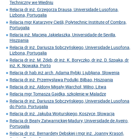
Techniczny we Wiedniu
Relacja dr inż. Grzegorza Drausa, Universidade Lusofona,
Lizbona, Portugalia
Relacja mgr Katarzyny Cieśli, Polytechnic Institute of Combra,
Portugalia
Relacja inż. Macieja Jakielaszka, Universidade de Sevilla,
Hiszpania
Relacja dr inż. Dariusza Sobczyńskiego, Universidade Lusofona,
Lizbona, Portugalia
Relacja dr inż. M. Zdeb, dr inż. K. Boryczko, dr inż. D. Szpaka, dr
inż. K. Nowaka, Porto
Relacja dr hab.inż.arch. Adama Rybki, Ljubljana, Słowenia
Relacja dr inż. Przemysława Podulki, Bilbao, Hiszpania
Relacja dr inż. Aldony Migały-Warchoł, Wilno, Litwa
Relacja mgr Tomasza Gajdka, szkolenie w Maladze
Relacja dr inż. Dariusza Sobczyńskiego, Universidade Lusofona
do Porto, Portugalia
Relacja dr inż. Jakuba Wojturskiego, Koszyce, Słowacja
Relacja dr Beaty Zatwarnickiej-Madury, Universidade de Aveiro,
Portugalia
Relacja dr inż. Bernardety Dębskiej i mgr inż. Joanny Krasoń,