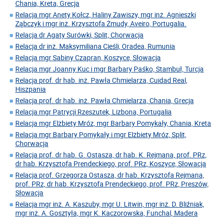
Chania, Kreta, Grecja
Relacja mgr Anety Kołcz, Haliny Zawiszy, mgr inż. Agnieszki
Ząbczyk i mgr inż. Krzysztofa Żmudy, Aveiro, Portugalia.
Relacja dr Agaty Surówki, Split, Chorwacja
Relacja dr inż. Maksymiliana Cieśli, Oradea, Rumunia
Relacja mgr Sabiny Czapran, Koszyce, Słowacja
Relacja mgr Joanny Kuc i mgr Barbary Paśko, Stambuł, Turcja
Relacja prof. dr hab. inż. Pawła Chmielarza, Cuidad Real,
Hiszpania
Relacja prof. dr hab. inż. Pawła Chmielarza, Chania, Grecja
Relacja mgr Patrycji Rzeszutek, Lizbona, Portugalia
Relacja mgr Elżbiety Mróz, mgr Barbary Pomykały, Chania, Kreta
Relacja mgr Barbary Pomykały i mgr Elżbiety Mróz, Split,
Chorwacja
Relacja prof. dr hab. G. Ostasza, dr hab. K. Rejmana, prof. PRz,
dr hab. Krzysztofa Prendeckiego, prof. PRz, Koszyce, Słowacja
Relacja prof. Grzegorza Ostasza, dr hab. Krzysztofa Rejmana,
prof. PRz, dr hab. Krzysztofa Prendeckiego, prof. PRz, Preszów,
Słowacja
Relacja mgr inż. A. Kaszuby, mgr U. Litwin, mgr inż. D. Bliźniak,
mgr inż. A. Gosztyła, mgr K. Kaczorowska, Funchal, Madera