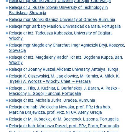
Relacja mgr Moniki Wolan, University of Split, Chorwacja
Relacja dr J. Ruszel, Slovak University of Technology in
Bratislava, Słowacja
Relacja mgr Moniki Stanisz, University of Oradea, Rumunia
Relacja mgr Barbary Masłoń, Universidad da Maia, Portugalia
Relacja dr inż. Tadeusza Kubaszka, University of Cagliari,
Włochy
Relacja mgr Magdaleny Charchut i mgr Agnieszki Dryji, Koszyce,
Słowacja
Relacja dr inż. Magdaleny Radoń i dr inż. Bogdana Kupca, Bari,
Włochy
Relacja dr Joanny Ruszel, Akdeniz University, Antalya, Turcja
Relacja K. Ciszewskiej, M. Jagiełowicz, M. Kamler, A. Miłek, K.
Trytek i A. Worosz – Włochy, Chieti – Pescara
Relacja J. Filip, J. Kuźniar, E. Burłańskiej, J. Baran, A. Paśko –
Maciochy, E. Gogój, Funchal, Portugalia
Relacja dr inż. Michała Jurka, Oradea, Rumunia
Relacja dra hab. Wojciecha Nowaka, prof. PRz i dra hab.
Marcina Drajewicza, prof. PRz, NTUA, Ateny, Grecja
Relacja dr M. Kubackiej, dr M. Bochenek, Lizbona, Portugalia
Relacja dr hab. Mariusza Ruszel, prof. PRz, Porto, Portugalia