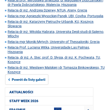
Relacja prof. Mirosława Śmieszka, dr Magdaleny Dobrzańskiej i
dr Pawla Dobrzańskiego, Walencja, Hiszpania
Relacja dr inż. Andrzeja Dzierwy, NTUA, Ateny, Grecja
Relacja mgr Agnieszki Wysockiej-Panek, UBI, Coviha, Portugalia
Relacja dr inż. Katarzyny Pietruchy-Urbanik, KU, Koszyce,
Słowacja
Relacja dr inż. Witolda Habrata, Universita Degli studi di Salerno,
Włochy
Relacja mgr Moniki Mytych, University of Thessaloniki, Grecja
Relacja Prof. Lucjana Witka, Universidade Las Palmas,
Hiszpania
Relacja, dr inż. A. Stec, prof. D. Słysia, dr inz. K. Pochwata, TU,
Koszyce
Relacja dr inż. Wiesławy Malskiej i dr Tomasza Binkowskiego, TU
Koszyce
Powrót do listy galerii
AKTUALNOŚCI
STAFF WEEK 2026
ERASMUS