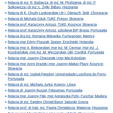
Relacja dr inż. R. Babiarza, dr inż. M. Płodzienia, dr inż. P.
Sułkowicza i dr inż. Ł. Żyłki, Bilbao, Hiszpania
Relacja dr K. Chudy-Laskowskiej i dr I. Oleniuch, Split, Chorwacja
Relacja dr Michała Gduli, TUKE, Presov, Słowacja
Relacja prof. Katarzyny Antosz, TUKE, Koszyce, Słowacja
Relacja prof. Katarzyny Antosz, szkolenie BIP, Braga, Portugalia
Relacja dra inż. Romana Wdowika, Furtwangen, Niemcy
Relacja mgr Edyty Ptaszek, Saxion, Enschede, Holandia
Relacja mgr A. Binkowskiej, mgr inż. M. Cwynar, mgr inż. J.
Kozdrańskiej, mgr inż. M. Wyczarskiej, UBI, Covilhã, Portugalia
Relacja mgr Joanny Chwostek i mgr Mai Kołodziej
Relacja mgr Anny Drążek i mgr Joanny Makar-Płazy, Koszyce,
Słowacja
Relacja dr inż. Izabeli Piegdoń, Universidade Lusofona do Porto,
Portugalia
Relacja dr inż. Michała Jurka, Kowno, Litwa
Relacja dr Joanny Ruszel, Felguerias, Portugalia
Relacja mgr Joanny Filip, mgr Agnieszka Pizło, Funchal, Madera
Relacja dr inż. Eweliny Chmiel-Bator, Saloniki, Grecja
Relacja prof. dr hab. inż. Pawła Chmielarza, Walencja, Hiszpania