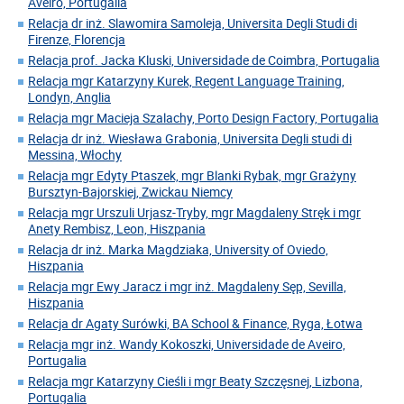
Aveiro, Portugalia
Relacja dr inż. Slawomira Samoleja, Universita Degli Studi di
Firenze, Florencja
Relacja prof. Jacka Kluski, Universidade de Coimbra, Portugalia
Relacja mgr Katarzyny Kurek, Regent Language Training,
Londyn, Anglia
Relacja mgr Macieja Szalachy, Porto Design Factory, Portugalia
Relacja dr inż. Wiesława Grabonia, Universita Degli studi di
Messina, Włochy
Relacja mgr Edyty Ptaszek, mgr Blanki Rybak, mgr Grażyny
Bursztyn-Bajorskiej, Zwickau Niemcy
Relacja mgr Urszuli Urjasz-Tryby, mgr Magdaleny Stręk i mgr
Anety Rembisz, Leon, Hiszpania
Relacja dr inż. Marka Magdziaka, University of Oviedo,
Hiszpania
Relacja mgr Ewy Jaracz i mgr inż. Magdaleny Sęp, Sevilla,
Hiszpania
Relacja dr Agaty Surówki, BA School & Finance, Ryga, Łotwa
Relacja mgr inż. Wandy Kokoszki, Universidade de Aveiro,
Portugalia
Relacja mgr Katarzyny Cieśli i mgr Beaty Szczęsnej, Lizbona,
Portugalia