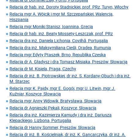
Relacja dr hab. inż. Doroty Stadnickiej, prof. PRz, Turyn, Włochy
Relacja mgr A. Wójcik i mgr M. Szczepańskiej, Walencja,
Hiszpania
Relacja mgr Moniki Stanisz, Ioannina, Grecja
Relacja dr hab. inż. Beaty Mossety-Leszczak, prof. PRz
Relacja dra inż. Daniela Lichonia, Covilhã, Portugalia
Relacja dra inż. Maksymiliana Cieśli, Oradea, Rumunia
Relacja mgr Edyty Ptaszek, Brno, Republika Czeska
Relacja dr A. Gładysz i dra Tomasz Misiaka, Preszów, Słowacja
Relacja dr M. Kisiela, Praga, Czechy
Relacja dr inż. B. Piotrowskiej, dr inż. S. Kordany-Obuch i dra inż.
M. Starzec
Relacja mgr K. Pajdy, mgr E. Gogój, mgr U. Litwin, mgr J.
Kuźniar, Koszyce, Słowacja
Relacja mgr Anny Wdowik, Bratysława, Słowacja
Relacja dr Agnieszki Pękali, Koszyce, Słowacja
Relacja dra inż. Kazimierza Kamudy i dra inż. Dariusza
Klepackiego, Lizbona, Portugalia
Relacja dr Hanny Sommer, Preszów, Słowacja
Relacja dr inż. B. Kościelniak, dr inż. K. Gancarczyka, dr inż. A.