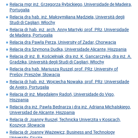
Relacja mgr inż. Grzegorza Rybickiego, Universidade de Madeira,
Portugalia
Relacja dra hab. inż. Maksymiliana Mądziela, Università degli
Studi di Cagliari, Włochy
Relacja dr hab. inż. arch. Anny Martyki, prof. PRz, Universidade
de Madeira, Portugalia
Relacja dra Pawła Perza, University of Zadar, Chorwacja
Relacja dra Szymona Dudka, Universidade Alicante, Hiszpania
Relacja dr inż. B. Kościelniak, dra inż. K. Gancarczyka, dra inż. A.
Gradzika, Università degli Studi di Cagliari, Włochy
Relacja dra hab. Mariusza Ruszel, prof. PRz, University of
Prešov, Preszów, Słowacja
Relacja dr hab. inż. Wojciecha Nowaka, prof. PRz, Universidade
de Aveiro, Portugalia
Relacja dr inż. Magdaleny Radoń, Universidade do Vigo,
Hiszpania
Relacja dra inż. Pawła Bednarza i dra inż. Adriana Michalskiego,
Universidad de Alicante, Hiszpania
Relacja dr Joanny Ruszel, Technicka Univerzita v Kosicach,
Koszyce, Słowacja
Relacja dr Joanny Wiażewicz, Business and Technology
University, Gruzja