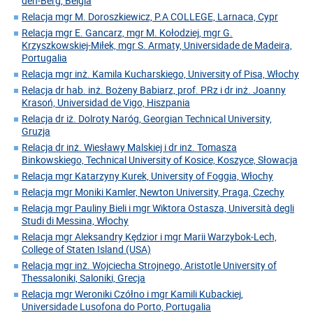
den-Berg, Belgia
Relacja mgr M. Doroszkiewicz, P.A COLLEGE, Larnaca, Cypr
Relacja mgr E. Gancarz, mgr M. Kołodziej, mgr G.
Krzyszkowskiej-Miłek, mgr S. Armaty, Universidade de Madeira,
Portugalia
Relacja mgr inż. Kamila Kucharskiego, University of Pisa, Włochy
Relacja dr hab. inż. Bożeny Babiarz, prof. PRz i dr inż. Joanny
Krasoń, Universidad de Vigo, Hiszpania
Relacja dr iż. Dolroty Naróg, Georgian Technical University,
Gruzja
Relacja dr inż. Wiesławy Malskiej i dr inż. Tomasza
Binkowskiego, Technical University of Kosice, Koszyce, Słowacja
Relacja mgr Katarzyny Kurek, University of Foggia, Włochy
Relacja mgr Moniki Kamler, Newton University, Praga, Czechy
Relacja mgr Pauliny Bieli i mgr Wiktora Ostasza, Università degli
Studi di Messina, Włochy
Relacja mgr Aleksandry Kędzior i mgr Marii Warzybok-Lech,
College of Staten Island (USA)
Relacja mgr inż. Wojciecha Strojnego, Aristotle University of
Thessaloniki, Saloniki, Grecja
Relacja mgr Weroniki Czółno i mgr Kamili Kubackiej,
Universidade Lusofona do Porto, Portugalia