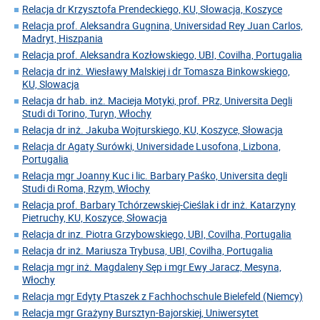
Relacja dr Krzysztofa Prendeckiego, KU, Słowacja, Koszyce
Relacja prof. Aleksandra Gugnina, Universidad Rey Juan Carlos,
Madryt, Hiszpania
Relacja prof. Aleksandra Kozłowskiego, UBI, Covilha, Portugalia
Relacja dr inż. Wiesławy Malskiej i dr Tomasza Binkowskiego,
KU, Slowacja
Relacja dr hab. inż. Macieja Motyki, prof. PRz, Universita Degli
Studi di Torino, Turyn, Włochy
Relacja dr inż. Jakuba Wojturskiego, KU, Koszyce, Słowacja
Relacja dr Agaty Surówki, Universidade Lusofona, Lizbona,
Portugalia
Relacja mgr Joanny Kuc i lic. Barbary Paśko, Universita degli
Studi di Roma, Rzym, Włochy
Relacja prof. Barbary Tchórzewskiej-Cieślak i dr inż. Katarzyny
Pietruchy, KU, Koszyce, Słowacja
Relacja dr inz. Piotra Grzybowskiego, UBI, Covilha, Portugalia
Relacja dr inż. Mariusza Trybusa, UBI, Covilha, Portugalia
Relacja mgr inż. Magdaleny Sęp i mgr Ewy Jaracz, Mesyna,
Włochy
Relacja mgr Edyty Ptaszek z Fachhochschule Bielefeld (Niemcy)
Relacja mgr Grażyny Bursztyn-Bajorskiej, Uniwersytet