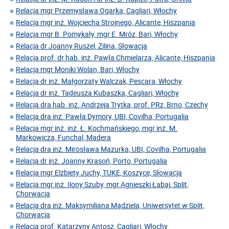
Relacja mgr Przemysława Ogarka, Cagliari, Włochy
Relacja mgr inż. Wojciecha Strojnego, Alicante, Hiszpania
Relacja mgr B. Pomykały, mgr E. Mróz, Bari, Włochy
Relacja dr Joanny Ruszel, Zilina, Słowacja
Relacja prof. dr hab. inż. Pawła Chmielarza, Alicante, Hiszpania
Relacja mgr Moniki Wolan, Bari, Włochy
Relacja dr inż. Małgorzaty Walczak, Pescara, Włochy
Relacja dr inż. Tadeusza Kubaszka, Cagliari, Włochy
Relacja dra hab. inż. Andrzeja Trytka, prof. PRz, Brno, Czechy
Relacja dra inż. Pawła Dymory, UBI, Covilha, Portugalia
Relacja mgr inż. inż. Ł. Kochmańskiego, mgr inż. M.
Markowicza, Funchal, Madera
Relacja dra inż. Mirosława Mazurka, UBI, Covilha, Portugalia
Relacja dr inż. Joanny Krasoń, Porto, Portugalia
Relacja mgr Elżbiety Juchy, TUKE, Koszyce, Słowacja
Relacja mgr inż. Ilony Szuby, mgr Agnieszki Łabaj, Split,
Chorwacja
Relacja dra inż. Maksymiliana Mądziela, Uniwersytet w Split,
Chorwacja
Relacja prof. Katarzyny Antosz, Cagliari, Włochy