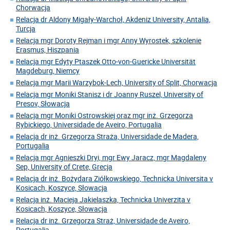
Chorwacja
Relacja dr Aldony Migały-Warchoł, Akdeniz University, Antalia,
Turcja
Relacja mgr Doroty Rejman i mgr Anny Wyrostek, szkolenie
Erasmus, Hiszpania
Relacja mgr Edyty Ptaszek Otto-von-Guericke Universität
Magdeburg, Niemcy
Relacja mgr Marii Warzybok-Lech, University of Split, Chorwacja
Relacja mgr Moniki Stanisz i dr Joanny Ruszel, University of
Presov, Słowacja
Relacja mgr Moniki Ostrowskiej oraz mgr inż. Grzegorza
Rybickiego, Universidade de Aveiro, Portugalia
Relacja dr inż. Grzegorza Straża, Universidade de Madera,
Portugalia
Relacja mgr Agnieszki Dryi, mgr Ewy Jaracz, mgr Magdaleny
Sep, University of Crete, Grecja
Relacja dr inż. Bożydara Ziółkowskiego, Technicka Universita v
Kosicach, Koszyce, Słowacja
Relacja inż. Macieja Jakielaszka, Technicka Univerzita v
Kosicach, Koszyce, Słowacja
Relacja dr inż. Grzegorza Straż, Universidade de Aveiro,
Portugalia