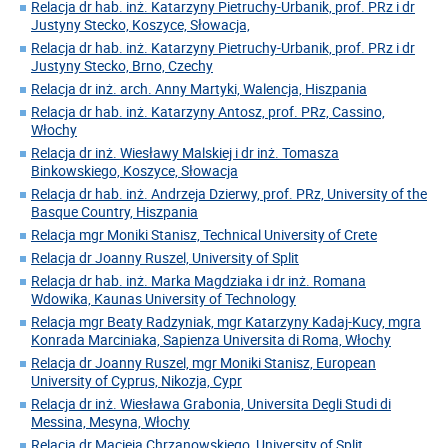
Relacja dr hab. inż. Katarzyny Pietruchy-Urbanik, prof. PRz i dr
Justyny Stecko, Koszyce, Słowacja,
Relacja dr hab. inż. Katarzyny Pietruchy-Urbanik, prof. PRz i dr
Justyny Stecko, Brno, Czechy
Relacja dr inż. arch. Anny Martyki, Walencja, Hiszpania
Relacja dr hab. inż. Katarzyny Antosz, prof. PRz, Cassino,
Włochy
Relacja dr inż. Wiesławy Malskiej i dr inż. Tomasza
Binkowskiego, Koszyce, Słowacja
Relacja dr hab. inż. Andrzeja Dzierwy, prof. PRz, University of the
Basque Country, Hiszpania
Relacja mgr Moniki Stanisz, Technical University of Crete
Relacja dr Joanny Ruszel, University of Split
Relacja dr hab. inż. Marka Magdziaka i dr inż. Romana
Wdowika, Kaunas University of Technology
Relacja mgr Beaty Radzyniak, mgr Katarzyny Kadaj-Kucy, mgra
Konrada Marciniaka, Sapienza Universita di Roma, Włochy
Relacja dr Joanny Ruszel, mgr Moniki Stanisz, European
University of Cyprus, Nikozja, Cypr
Relacja dr inż. Wiesława Grabonia, Universita Degli Studi di
Messina, Mesyna, Włochy
Relacja dr Macieja Chrzanowskiego, University of Split