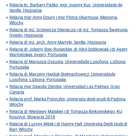
Relacja lic. Barbary Paśko, mgr Joanny Kuc, Universidade de
Sevilla, Hiszpania
Relacja mgr Anny Dziury i mgr Piotra Okarmusa, Messyna,
Włochy
Relacja dr inż. Grzegorza Oleniacza i dr inż. Tomasza Świętonia,
Oviedo, Hiszpania
Relacja dr inż. arch. Anny Martyki, Sevilla, Hiszpania
Relacja dr Jolanty Stec-Rusieckiej, dr Alicji Sobkowiak i dr Agaty
Warmińskiej, Aveiro, Portugalia
Relacja dr Mariusza Oszusta, Universidade Lusofona, Lizbona,
Portugalia
Relacja dr Marzeny Hajduk-Stelmachowicz, Universidade
Lusofona, Lizbona, Portugalia
Relacja mgr Dawida Zientka, Universidad Las Palmas, Gran
Canaria
Relacja prof. Marka Potoczka, Universita degli studi di Padova,
Włochy
Relacja dr Wiesławy Malskiej i dr Tomasza Binkowskiego, KU,
Koszyce, Słowacja 2018
Relacja dr Lucyny Witek i dr Hanny Hall, Universita Degli studi di
Bari, Włochy