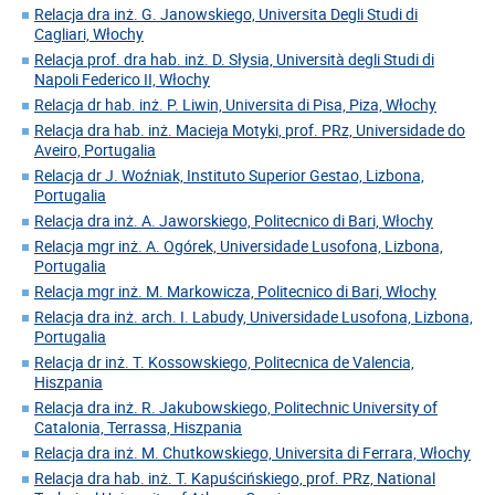
Relacja dra inż. G. Janowskiego, Universita Degli Studi di
Cagliari, Włochy
Relacja prof. dra hab. inż. D. Słysia, Università degli Studi di
Napoli Federico II, Włochy
Relacja dr hab. inż. P. Liwin, Universita di Pisa, Piza, Włochy
Relacja dra hab. inż. Macieja Motyki, prof. PRz, Universidade do
Aveiro, Portugalia
Relacja dr J. Woźniak, Instituto Superior Gestao, Lizbona,
Portugalia
Relacja dra inż. A. Jaworskiego, Politecnico di Bari, Włochy
Relacja mgr inż. A. Ogórek, Universidade Lusofona, Lizbona,
Portugalia
Relacja mgr inż. M. Markowicza, Politecnico di Bari, Włochy
Relacja dra inż. arch. I. Labudy, Universidade Lusofona, Lizbona,
Portugalia
Relacja dr inż. T. Kossowskiego, Politecnica de Valencia,
Hiszpania
Relacja dra inż. R. Jakubowskiego, Politechnic University of
Catalonia, Terrassa, Hiszpania
Relacja dra inż. M. Chutkowskiego, Universita di Ferrara, Włochy
Relacja dra hab. inż. T. Kapuścińskiego, prof. PRz, National