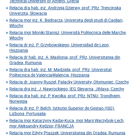
Technical University of Athens, Grecja
Relacja dra hab. inż. Andrzeja Dzierwy, prof. PRz, Trencinska
Univerzita, Słowacja
Relacja mgr inż. K. Bednarza, Universita degli studi di Cagliari,
Włochy
Relacja mgr Moniki Stanisz, Università Politecnica delle Marche,
Włochy
Relacja dr inż. P. Grzybowskiego, Universidad de Leon,
Hiszpania
Relacja dr hab. inż. A. Masłonia, prof. PRz, Universitatea din
Oradea, Rumunia
Relacja dra hab. inż. M. Mądziela, prof. PRz, Universitat
Politecnica de ValenciaWalencja, Hiszpania
Relacja dr Joanny Ruszel, Palacky University, Ołomuniec, Czechy
Relacja dra inż. J. Nawrockiego, IEG Slevarna, Jihlava, Czechy
Relacja dra hab. inż. P. Kwolka, prof. PRz, NTNU, Trondheim,
Norwegia
Relacja dr inż. P. Bełch, Istitutio Superior de Gestao (ISG),
Lizbona, Portugalia
Relacja mgr Katarzyny Kadaj-Kuca, mgr Marii Warzybok-Lech,
mgr Aleksandry Kędzior, FRANCJA
Relacja mgr Edyty Ptaszek, Universitatea din Oradea, Rumunia