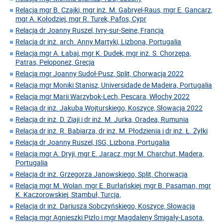
Relacja mgr B. Czajki, mgr inż. M. Gabryel-Raus, mgr E. Gancarz,
mgr A. Kołodziej, mgr R. Turek, Pafos, Cypr
Relacja dr Joanny Ruszel, Ivry-sur-Seine, Francja
Relacja dr inż. arch. Anny Martyki, Lizbona, Portugalia
Relacja mgr A. Łabaj, mgr K. Dudek, mgr inż. S. Chorzępa,
Patras, Peloponez, Grecja
Relacja mgr Joanny Sudoł-Pusz, Split, Chorwacja 2022
Relacja mgr Moniki Stanisz, Universidade de Madeira, Portugalia
Relacja mgr Marii Warzybok-Lech, Pescara, Włochy 2022
Relacja dr inż. Jakuba Wojturskiego, Koszyce, Słowacja 2022
Relacja dr inż. D. Ziaji i dr inż. M. Jurka, Oradea, Rumunia
Relacja dr inż. R. Babiarza, dr inż. M. Płodzienia i dr inż. Ł. Żyłki
Relacja dr Joanny Ruszel, ISG, Lizbona, Portugalia
Relacja mgr A. Dryji, mgr E. Jaracz, mgr M. Charchut, Madera,
Portugalia
Relacja dr inż. Grzegorza Janowskiego, Split, Chorwacja
Relacja mgr M. Wolan, mgr E. Burłańskiej, mgr B. Pasaman, mgr
K. Kaczorowskiej, Stambuł, Turcja,
Relacja dr inż. Dariusza Sobczyńskiego, Koszyce, Słowacja
Relacja mgr Agnieszki Pizło i mgr Magdaleny Śmigały-Lasota,