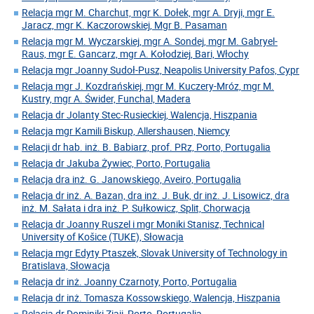
Relacja mgr M. Charchut, mgr K. Dołek, mgr A. Dryji, mgr E.
Jaracz, mgr K. Kaczorowskiej, Mgr B. Pasaman
Relacja mgr M. Wyczarskiej, mgr A. Sondej, mgr M. Gabryel-
Raus, mgr E. Gancarz, mgr A. Kołodziej, Bari, Włochy
Relacja mgr Joanny Sudoł-Pusz, Neapolis University Pafos, Cypr
Relacja mgr J. Kozdrańskiej, mgr M. Kuczery-Mróz, mgr M.
Kustry, mgr A. Świder, Funchal, Madera
Relacja dr Jolanty Stec-Rusieckiej, Walencja, Hiszpania
Relacja mgr Kamili Biskup, Allershausen, Niemcy
Relacji dr hab. inż. B. Babiarz, prof. PRz, Porto, Portugalia
Relacja dr Jakuba Żywiec, Porto, Portugalia
Relacja dra inż. G. Janowskiego, Aveiro, Portugalia
Relacja dr inż. A. Bazan, dra inż. J. Buk, dr inż. J. Lisowicz, dra
inż. M. Sałata i dra inż. P. Sułkowicz, Split, Chorwacja
Relacja dr Joanny Ruszel i mgr Moniki Stanisz, Technical
University of Košice (TUKE), Słowacja
Relacja mgr Edyty Ptaszek, Slovak University of Technology in
Bratislava, Słowacja
Relacja dr inż. Joanny Czarnoty, Porto, Portugalia
Relacja dr inż. Tomasza Kossowskiego, Walencja, Hiszpania
Relacja dr Dominiki Ziaji, Porto, Portugalia