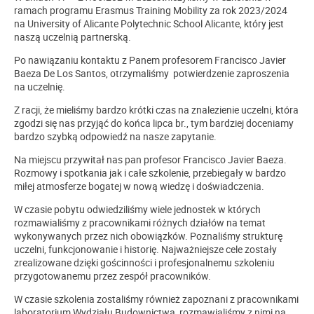
ramach programu Erasmus Training Mobility za rok 2023/2024
na University of Alicante Polytechnic School Alicante, który jest
naszą uczelnią partnerską.
Po nawiązaniu kontaktu z Panem profesorem Francisco Javier
Baeza De Los Santos, otrzymaliśmy potwierdzenie zaproszenia
na uczelnię.
Z racji, że mieliśmy bardzo krótki czas na znalezienie uczelni, która
zgodzi się nas przyjąć do końca lipca br., tym bardziej doceniamy
bardzo szybką odpowiedź na nasze zapytanie.
Na miejscu przywitał nas pan profesor Francisco Javier Baeza.
Rozmowy i spotkania jak i całe szkolenie, przebiegały w bardzo
miłej atmosferze bogatej w nową wiedzę i doświadczenia.
W czasie pobytu odwiedziliśmy wiele jednostek w których
rozmawialiśmy z pracownikami różnych działów na temat
wykonywanych przez nich obowiązków. Poznaliśmy strukturę
uczelni, funkcjonowanie i historię. Najważniejsze cele zostały
zrealizowane dzięki gościnności i profesjonalnemu szkoleniu
przygotowanemu przez zespół pracowników.
W czasie szkolenia zostaliśmy również zapoznani z pracownikami
laboratorium Wydziału Budownictwa, rozmawialiśmy z nimi na