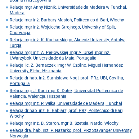
Relacja mgr Anny Niżnik, Universidade da Madeira w Funchal,
Madera
Relacja mgr inż. Barbary Masłoń, Politecnico di Bari, Włochy
Relacja mgr inż. Wojciecha Strojnego, University of Split,
Chorwacja
Relacja mgr inż. K. Kucharskiego, Akdeniz University, Antalya,
Turcja
Relacja mgr inż. A. Perłowskiej, mgr A. Ursel, mgr inż.
I.Warzybok, Universidade da Maia, Portugalia
Relacja lic. Z. Bernaczek i mgr W. Czółno, Miguel Hernandez
University, Elche, Hiszpania
Relacja dr hab. inż. Stanisława Nogi, prof. PRz, UBI, Covilha,
Portugalia
Relacja mgr J. Kuc i mgr K. Dołek, Universitat Politecnica de
Valencia, Walencja, Hiszpania
Relacja mgr inż. P. Wilka, Universidade de Madeira, Funchal
Relacja dr hab. inż. B. Babiarz, prof. PRz, Politecnico di Bari,
Włochy
Relacja mgr inż. B. Staroń, mgr B. Szetela, Nardo, Włochy
Relacja dra. hab. inż. P. Nazarko, prof. PRz Stavanger University,
Norwegia