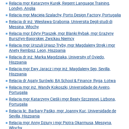
Relacja mgr Katarzyny Kurek, Regent Language Training,
Londyn, Anglia
Relacja mgr Macieja Szalachy, Porto Design Factory, Portugalia
Relacja dr inż. Wiesława Grabonia, Universita Degli studi di
Messina, Włochy
Relacja mgr Edyty Ptaszek, mgr Blanki Rybak, mgr Grażyny
Bursztyn-Bajorskiej, Zwickau Niemcy
Relacja mgr Urszuli Urjasz-Tryby, mgr Magdaleny Stręk i mgr
Anety Rembisz, Leon, Hiszpania
Relacja dr inż. Marka Magdziaka, University of Oviedo,
Hiszpania
Relacja mgr Ewy Jaracz i mgr inż. Magdaleny Sęp, Sevilla,
Hiszpania
Relacja dr Agaty Surówki, BA School & Finance, Ryga, Łotwa
Relacja mgr inż. Wandy Kokoszki, Universidade de Aveiro,
Portugalia
Relacja mgr Katarzyny Cieśli i mgr Beaty Szczęsnej, Lizbona,
Portugalia
Relacja lic. Barbary Paśko, mgr Joanny Kuc, Universidade de
Sevilla, Hiszpania
Relacja mgr Anny Dziury i mgr Piotra Okarmusa, Messyna,
Włochy