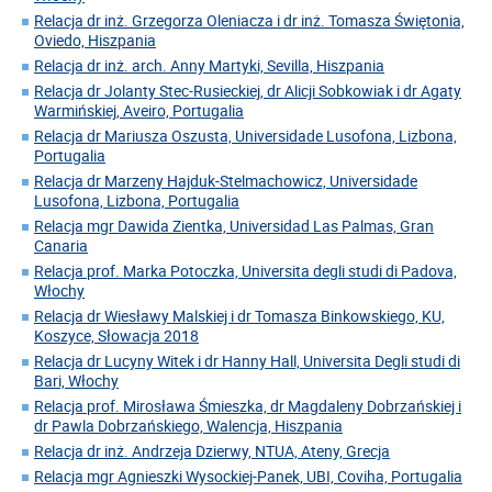
Relacja dr inż. Grzegorza Oleniacza i dr inż. Tomasza Świętonia,
Oviedo, Hiszpania
Relacja dr inż. arch. Anny Martyki, Sevilla, Hiszpania
Relacja dr Jolanty Stec-Rusieckiej, dr Alicji Sobkowiak i dr Agaty
Warmińskiej, Aveiro, Portugalia
Relacja dr Mariusza Oszusta, Universidade Lusofona, Lizbona,
Portugalia
Relacja dr Marzeny Hajduk-Stelmachowicz, Universidade
Lusofona, Lizbona, Portugalia
Relacja mgr Dawida Zientka, Universidad Las Palmas, Gran
Canaria
Relacja prof. Marka Potoczka, Universita degli studi di Padova,
Włochy
Relacja dr Wiesławy Malskiej i dr Tomasza Binkowskiego, KU,
Koszyce, Słowacja 2018
Relacja dr Lucyny Witek i dr Hanny Hall, Universita Degli studi di
Bari, Włochy
Relacja prof. Mirosława Śmieszka, dr Magdaleny Dobrzańskiej i
dr Pawla Dobrzańskiego, Walencja, Hiszpania
Relacja dr inż. Andrzeja Dzierwy, NTUA, Ateny, Grecja
Relacja mgr Agnieszki Wysockiej-Panek, UBI, Coviha, Portugalia