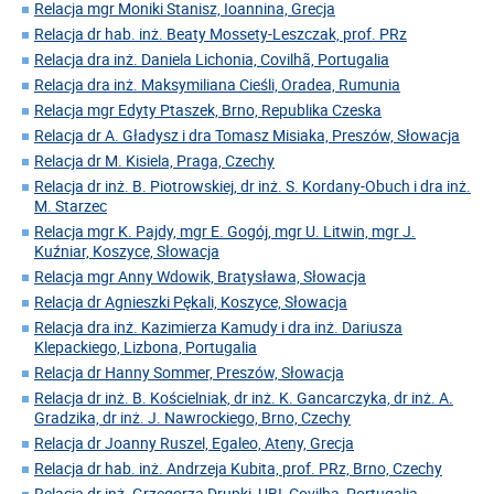
Relacja mgr Moniki Stanisz, Ioannina, Grecja
Relacja dr hab. inż. Beaty Mossety-Leszczak, prof. PRz
Relacja dra inż. Daniela Lichonia, Covilhã, Portugalia
Relacja dra inż. Maksymiliana Cieśli, Oradea, Rumunia
Relacja mgr Edyty Ptaszek, Brno, Republika Czeska
Relacja dr A. Gładysz i dra Tomasz Misiaka, Preszów, Słowacja
Relacja dr M. Kisiela, Praga, Czechy
Relacja dr inż. B. Piotrowskiej, dr inż. S. Kordany-Obuch i dra inż.
M. Starzec
Relacja mgr K. Pajdy, mgr E. Gogój, mgr U. Litwin, mgr J.
Kuźniar, Koszyce, Słowacja
Relacja mgr Anny Wdowik, Bratysława, Słowacja
Relacja dr Agnieszki Pękali, Koszyce, Słowacja
Relacja dra inż. Kazimierza Kamudy i dra inż. Dariusza
Klepackiego, Lizbona, Portugalia
Relacja dr Hanny Sommer, Preszów, Słowacja
Relacja dr inż. B. Kościelniak, dr inż. K. Gancarczyka, dr inż. A.
Gradzika, dr inż. J. Nawrockiego, Brno, Czechy
Relacja dr Joanny Ruszel, Egaleo, Ateny, Grecja
Relacja dr hab. inż. Andrzeja Kubita, prof. PRz, Brno, Czechy
Relacja dr inż. Grzegorza Drupki, UBI, Covilha, Portugalia