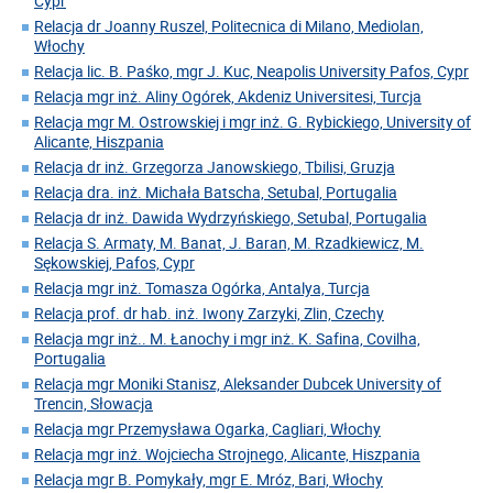
Cypr
Relacja dr Joanny Ruszel, Politecnica di Milano, Mediolan,
Włochy
Relacja lic. B. Paśko, mgr J. Kuc, Neapolis University Pafos, Cypr
Relacja mgr inż. Aliny Ogórek, Akdeniz Universitesi, Turcja
Relacja mgr M. Ostrowskiej i mgr inż. G. Rybickiego, University of
Alicante, Hiszpania
Relacja dr inż. Grzegorza Janowskiego, Tbilisi, Gruzja
Relacja dra. inż. Michała Batscha, Setubal, Portugalia
Relacja dr inż. Dawida Wydrzyńskiego, Setubal, Portugalia
Relacja S. Armaty, M. Banat, J. Baran, M. Rzadkiewicz, M.
Sękowskiej, Pafos, Cypr
Relacja mgr inż. Tomasza Ogórka, Antalya, Turcja
Relacja prof. dr hab. inż. Iwony Zarzyki, Zlin, Czechy
Relacja mgr inż.. M. Łanochy i mgr inż. K. Safina, Covilha,
Portugalia
Relacja mgr Moniki Stanisz, Aleksander Dubcek University of
Trencin, Słowacja
Relacja mgr Przemysława Ogarka, Cagliari, Włochy
Relacja mgr inż. Wojciecha Strojnego, Alicante, Hiszpania
Relacja mgr B. Pomykały, mgr E. Mróz, Bari, Włochy