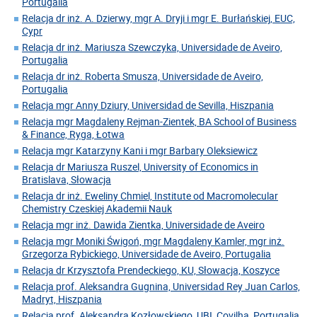
Portugalia
Relacja dr inż. A. Dzierwy, mgr A. Dryji i mgr E. Burłańskiej, EUC,
Cypr
Relacja dr inż. Mariusza Szewczyka, Universidade de Aveiro,
Portugalia
Relacja dr inż. Roberta Smusza, Universidade de Aveiro,
Portugalia
Relacja mgr Anny Dziury, Universidad de Sevilla, Hiszpania
Relacja mgr Magdaleny Rejman-Zientek, BA School of Business
& Finance, Ryga, Łotwa
Relacja mgr Katarzyny Kani i mgr Barbary Oleksiewicz
Relacja dr Mariusza Ruszel, University of Economics in
Bratislava, Słowacja
Relacja dr inż. Eweliny Chmiel, Institute od Macromolecular
Chemistry Czeskiej Akademii Nauk
Relacja mgr inż. Dawida Zientka, Universidade de Aveiro
Relacja mgr Moniki Świgoń, mgr Magdaleny Kamler, mgr inż.
Grzegorza Rybickiego, Universidade de Aveiro, Portugalia
Relacja dr Krzysztofa Prendeckiego, KU, Słowacja, Koszyce
Relacja prof. Aleksandra Gugnina, Universidad Rey Juan Carlos,
Madryt, Hiszpania
Relacja prof. Aleksandra Kozłowskiego, UBI, Covilha, Portugalia