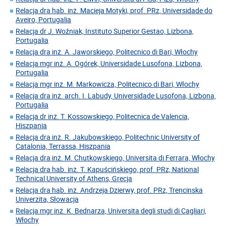
Relacja dra hab. inż. Macieja Motyki, prof. PRz, Universidade do
Aveiro, Portugalia
Relacja dr J. Woźniak, Instituto Superior Gestao, Lizbona,
Portugalia
Relacja dra inż. A. Jaworskiego, Politecnico di Bari, Włochy
Relacja mgr inż. A. Ogórek, Universidade Lusofona, Lizbona,
Portugalia
Relacja mgr inż. M. Markowicza, Politecnico di Bari, Włochy
Relacja dra inż. arch. I. Labudy, Universidade Lusofona, Lizbona,
Portugalia
Relacja dr inż. T. Kossowskiego, Politecnica de Valencia,
Hiszpania
Relacja dra inż. R. Jakubowskiego, Politechnic University of
Catalonia, Terrassa, Hiszpania
Relacja dra inż. M. Chutkowskiego, Universita di Ferrara, Włochy
Relacja dra hab. inż. T. Kapuścińskiego, prof. PRz, National
Technical University of Athens, Grecja
Relacja dra hab. inż. Andrzeja Dzierwy, prof. PRz, Trencinska
Univerzita, Słowacja
Relacja mgr inż. K. Bednarza, Universita degli studi di Cagliari,
Włochy