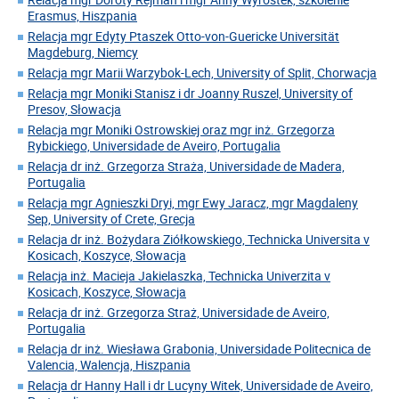
Erasmus, Hiszpania
Relacja mgr Edyty Ptaszek Otto-von-Guericke Universität
Magdeburg, Niemcy
Relacja mgr Marii Warzybok-Lech, University of Split, Chorwacja
Relacja mgr Moniki Stanisz i dr Joanny Ruszel, University of
Presov, Słowacja
Relacja mgr Moniki Ostrowskiej oraz mgr inż. Grzegorza
Rybickiego, Universidade de Aveiro, Portugalia
Relacja dr inż. Grzegorza Straża, Universidade de Madera,
Portugalia
Relacja mgr Agnieszki Dryi, mgr Ewy Jaracz, mgr Magdaleny
Sep, University of Crete, Grecja
Relacja dr inż. Bożydara Ziółkowskiego, Technicka Universita v
Kosicach, Koszyce, Słowacja
Relacja inż. Macieja Jakielaszka, Technicka Univerzita v
Kosicach, Koszyce, Słowacja
Relacja dr inż. Grzegorza Straż, Universidade de Aveiro,
Portugalia
Relacja dr inż. Wiesława Grabonia, Universidade Politecnica de
Valencia, Walencja, Hiszpania
Relacja dr Hanny Hall i dr Lucyny Witek, Universidade de Aveiro,