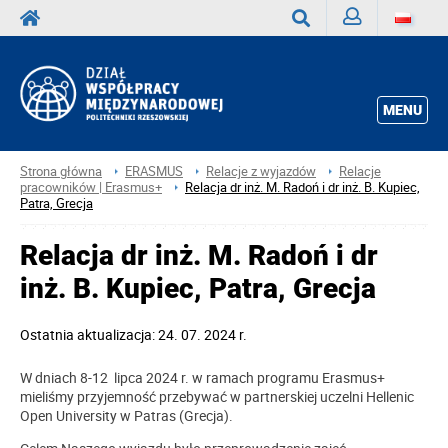
Zaloguj
Wyszukaj
MENU
Strona główna
ERASMUS
Relacje z wyjazdów
Relacje
pracowników | Erasmus+
Relacja dr inż. M. Radoń i dr inż. B. Kupiec,
Patra, Grecja
Relacja dr inż. M. Radoń i dr
inż. B. Kupiec, Patra, Grecja
Ostatnia aktualizacja: 24. 07. 2024 r.
W dniach 8-12 lipca 2024 r. w ramach programu Erasmus+
mieliśmy przyjemność przebywać w partnerskiej uczelni Hellenic
Open University w Patras (Grecja).