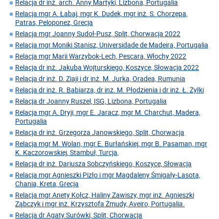
Relacja dr inż. arch. Anny Martyki, Lizbona, Portugalia
Relacja mgr A. Łabaj, mgr K. Dudek, mgr inż. S. Chorzępa,
Patras, Peloponez, Grecja
Relacja mgr Joanny Sudoł-Pusz, Split, Chorwacja 2022
Relacja mgr Moniki Stanisz, Universidade de Madeira, Portugalia
Relacja mgr Marii Warzybok-Lech, Pescara, Włochy 2022
Relacja dr inż. Jakuba Wojturskiego, Koszyce, Słowacja 2022
Relacja dr inż. D. Ziaji i dr inż. M. Jurka, Oradea, Rumunia
Relacja dr inż. R. Babiarza, dr inż. M. Płodzienia i dr inż. Ł. Żyłki
Relacja dr Joanny Ruszel, ISG, Lizbona, Portugalia
Relacja mgr A. Dryji, mgr E. Jaracz, mgr M. Charchut, Madera,
Portugalia
Relacja dr inż. Grzegorza Janowskiego, Split, Chorwacja
Relacja mgr M. Wolan, mgr E. Burłańskiej, mgr B. Pasaman, mgr
K. Kaczorowskiej, Stambuł, Turcja,
Relacja dr inż. Dariusza Sobczyńskiego, Koszyce, Słowacja
Relacja mgr Agnieszki Pizło i mgr Magdaleny Śmigały-Lasota,
Chania, Kreta, Grecja
Relacja mgr Anety Kołcz, Haliny Zawiszy, mgr inż. Agnieszki
Ząbczyk i mgr inż. Krzysztofa Żmudy, Aveiro, Portugalia.
Relacja dr Agaty Surówki, Split, Chorwacja