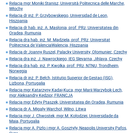
Relacja mgr Moniki Stanisz, Università Politecnica delle Marche,
Włochy
Relacja dr inż. P. Grzybowskiego, Universidad de Leon,
Hiszpania
Relacja dr hab. inż. A. Masłonia, prof. PRz, Universitatea din
Oradea, Rumunia
Relacja dra hab. inż. M. Mądziela, prof. PRz, Universitat
Politecnica de ValenciaWalencja, Hiszpania
Relacja dr Joanny Ruszel, Palacky University, Ołomuniec, Czechy
Relacja dra inż. J. Nawrockiego, IEG Slevarna, Jihlava, Czechy
Relacja dra hab. inż. P. Kwolka, prof. PRz, NTNU, Trondheim,
Norwegia
Relacja dr inż. P. Bełch, Istitutio Superior de Gestao (ISG),
Lizbona, Portugalia
Relacja mgr Katarzyny Kadaj-Kuca, mgr Marii Warzybok-Lech,
mgr Aleksandry Kędzior, FRANCJA
Relacja mgr Edyty Ptaszek, Universitatea din Oradea, Rumunia
Relacja dr A. Migały-Warchoł, Wilno, Litwa
Relacja mgr J. Chwostek, mgr M. Kołodziej, Universidade da
Maia, Portugalia
Relacja mgr A. Pizło i mgr A. Gosztyły, Neapolis University Pafos,