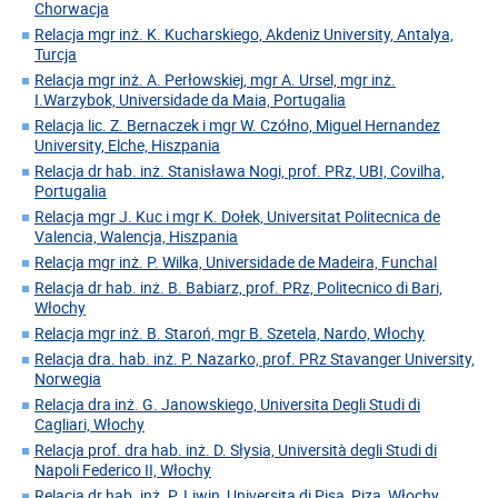
Chorwacja
Relacja mgr inż. K. Kucharskiego, Akdeniz University, Antalya,
Turcja
Relacja mgr inż. A. Perłowskiej, mgr A. Ursel, mgr inż.
I.Warzybok, Universidade da Maia, Portugalia
Relacja lic. Z. Bernaczek i mgr W. Czółno, Miguel Hernandez
University, Elche, Hiszpania
Relacja dr hab. inż. Stanisława Nogi, prof. PRz, UBI, Covilha,
Portugalia
Relacja mgr J. Kuc i mgr K. Dołek, Universitat Politecnica de
Valencia, Walencja, Hiszpania
Relacja mgr inż. P. Wilka, Universidade de Madeira, Funchal
Relacja dr hab. inż. B. Babiarz, prof. PRz, Politecnico di Bari,
Włochy
Relacja mgr inż. B. Staroń, mgr B. Szetela, Nardo, Włochy
Relacja dra. hab. inż. P. Nazarko, prof. PRz Stavanger University,
Norwegia
Relacja dra inż. G. Janowskiego, Universita Degli Studi di
Cagliari, Włochy
Relacja prof. dra hab. inż. D. Słysia, Università degli Studi di
Napoli Federico II, Włochy
Relacja dr hab. inż. P. Liwin, Universita di Pisa, Piza, Włochy