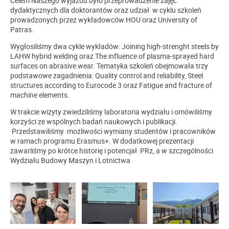
Celem Naszego wyjazdu było przeprowadzenie zajęć
dydaktycznych dla doktorantów oraz udział w cyklu szkoleń
prowadzonych przez wykładowców HOU oraz University of
Patras.
Wygłosiliśmy dwa cykle wykładów: Joining high-strenght steels by
LAHW hybrid welding oraz The influence of plasma-sprayed hard
surfaces on abrasive wear. Tematyka szkoleń obejmowała trzy
podstawowe zagadnienia: Quality control and reliability, Steel
structures according to Eurocode 3 oraz Fatigue and fracture of
machine elements.
W trakcie wizyty zwiedziliśmy laboratoria wydziału i omówiliśmy
korzyści ze wspólnych badań naukowych i publikacji.
Przedstawiliśmy możliwości wymiany studentów i pracowników
w ramach programu Erasmus+. W dodatkowej prezentacji
zawarliśmy po krótce historię i potencjał PRz, a w szczególności
Wydziału Budowy Maszyn i Lotnictwa