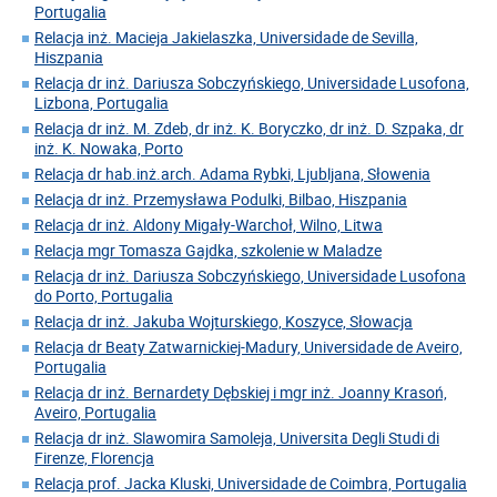
Portugalia
Relacja inż. Macieja Jakielaszka, Universidade de Sevilla,
Hiszpania
Relacja dr inż. Dariusza Sobczyńskiego, Universidade Lusofona,
Lizbona, Portugalia
Relacja dr inż. M. Zdeb, dr inż. K. Boryczko, dr inż. D. Szpaka, dr
inż. K. Nowaka, Porto
Relacja dr hab.inż.arch. Adama Rybki, Ljubljana, Słowenia
Relacja dr inż. Przemysława Podulki, Bilbao, Hiszpania
Relacja dr inż. Aldony Migały-Warchoł, Wilno, Litwa
Relacja mgr Tomasza Gajdka, szkolenie w Maladze
Relacja dr inż. Dariusza Sobczyńskiego, Universidade Lusofona
do Porto, Portugalia
Relacja dr inż. Jakuba Wojturskiego, Koszyce, Słowacja
Relacja dr Beaty Zatwarnickiej-Madury, Universidade de Aveiro,
Portugalia
Relacja dr inż. Bernardety Dębskiej i mgr inż. Joanny Krasoń,
Aveiro, Portugalia
Relacja dr inż. Slawomira Samoleja, Universita Degli Studi di
Firenze, Florencja
Relacja prof. Jacka Kluski, Universidade de Coimbra, Portugalia