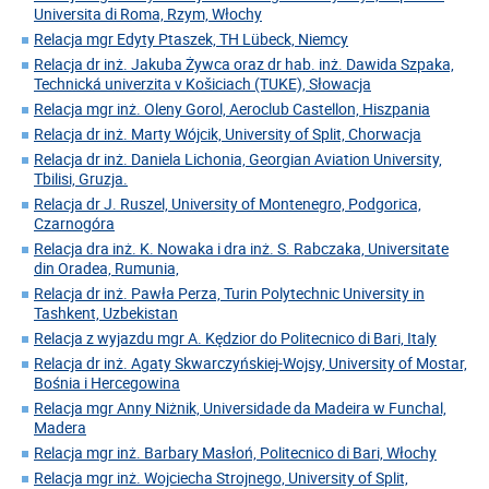
Universita di Roma, Rzym, Włochy
Relacja mgr Edyty Ptaszek, TH Lübeck, Niemcy
Relacja dr inż. Jakuba Żywca oraz dr hab. inż. Dawida Szpaka,
Technická univerzita v Košiciach (TUKE), Słowacja
Relacja mgr inż. Oleny Gorol, Aeroclub Castellon, Hiszpania
Relacja dr inż. Marty Wójcik, University of Split, Chorwacja
Relacja dr inż. Daniela Lichonia, Georgian Aviation University,
Tbilisi, Gruzja.
Relacja dr J. Ruszel, University of Montenegro, Podgorica,
Czarnogóra
Relacja dra inż. K. Nowaka i dra inż. S. Rabczaka, Universitate
din Oradea, Rumunia,
Relacja dr inż. Pawła Perza, Turin Polytechnic University in
Tashkent, Uzbekistan
Relacja z wyjazdu mgr A. Kędzior do Politecnico di Bari, Italy
Relacja dr inż. Agaty Skwarczyńskiej-Wojsy, University of Mostar,
Bośnia i Hercegowina
Relacja mgr Anny Niżnik, Universidade da Madeira w Funchal,
Madera
Relacja mgr inż. Barbary Masłoń, Politecnico di Bari, Włochy
Relacja mgr inż. Wojciecha Strojnego, University of Split,