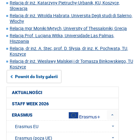
Relacja dr inż. Katarzyny Pietruchy-Urbanik, KU, Koszyce,
Słowacja
Relacja dr inż. Witolda Habrata, Universita Degli studi di Salerno,
Włochy
Relacja mgr Moniki Mytych, University of Thessaloniki, Grecja
Relacja Prof. Lucjana Witka, Universidade Las Palmas,
Hiszpania
Relacja, dr inż. A. Stec, prof. D. Słysia, dr inz. K. Pochwata, TU,
Koszyce
Relacja dr inż. Wiesławy Malskiej i dr Tomasza Binkowskiego, TU
Koszyce
Powrót do listy galerii
AKTUALNOŚCI
STAFF WEEK 2026
ERASMUS
Erasmus EU
Erasmus (poza UE)