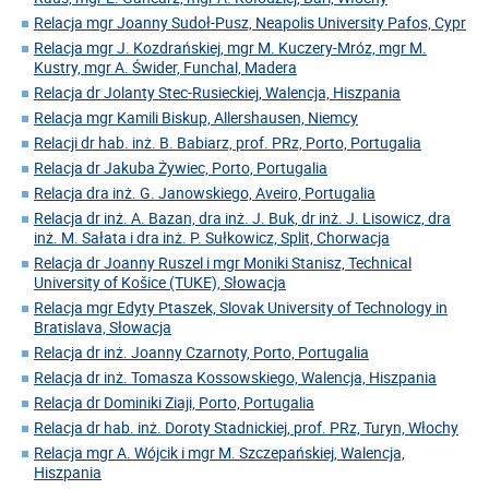
Relacja mgr Joanny Sudoł-Pusz, Neapolis University Pafos, Cypr
Relacja mgr J. Kozdrańskiej, mgr M. Kuczery-Mróz, mgr M.
Kustry, mgr A. Świder, Funchal, Madera
Relacja dr Jolanty Stec-Rusieckiej, Walencja, Hiszpania
Relacja mgr Kamili Biskup, Allershausen, Niemcy
Relacji dr hab. inż. B. Babiarz, prof. PRz, Porto, Portugalia
Relacja dr Jakuba Żywiec, Porto, Portugalia
Relacja dra inż. G. Janowskiego, Aveiro, Portugalia
Relacja dr inż. A. Bazan, dra inż. J. Buk, dr inż. J. Lisowicz, dra
inż. M. Sałata i dra inż. P. Sułkowicz, Split, Chorwacja
Relacja dr Joanny Ruszel i mgr Moniki Stanisz, Technical
University of Košice (TUKE), Słowacja
Relacja mgr Edyty Ptaszek, Slovak University of Technology in
Bratislava, Słowacja
Relacja dr inż. Joanny Czarnoty, Porto, Portugalia
Relacja dr inż. Tomasza Kossowskiego, Walencja, Hiszpania
Relacja dr Dominiki Ziaji, Porto, Portugalia
Relacja dr hab. inż. Doroty Stadnickiej, prof. PRz, Turyn, Włochy
Relacja mgr A. Wójcik i mgr M. Szczepańskiej, Walencja,
Hiszpania