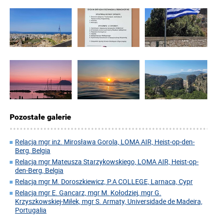
Pozostałe galerie
Relacja mgr inż. Mirosława Gorola, LOMA AIR, Heist-op-den-
Berg, Belgia
Relacja mgr Mateusza Starzykowskiego, LOMA AIR, Heist-op-
den-Berg, Belgia
Relacja mgr M. Doroszkiewicz, P.A COLLEGE, Larnaca, Cypr
Relacja mgr E. Gancarz, mgr M. Kołodziej, mgr G.
Krzyszkowskiej-Miłek, mgr S. Armaty, Universidade de Madeira,
Portugalia