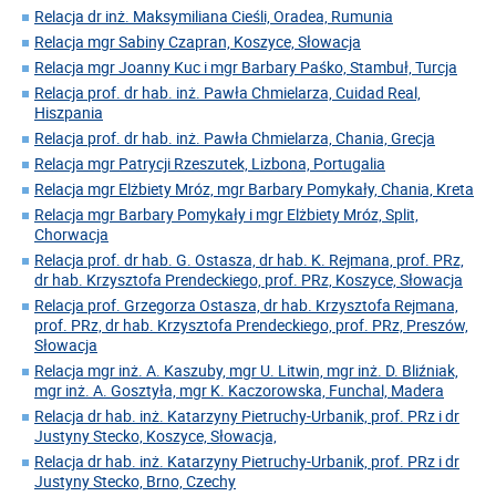
Relacja dr inż. Maksymiliana Cieśli, Oradea, Rumunia
Relacja mgr Sabiny Czapran, Koszyce, Słowacja
Relacja mgr Joanny Kuc i mgr Barbary Paśko, Stambuł, Turcja
Relacja prof. dr hab. inż. Pawła Chmielarza, Cuidad Real,
Hiszpania
Relacja prof. dr hab. inż. Pawła Chmielarza, Chania, Grecja
Relacja mgr Patrycji Rzeszutek, Lizbona, Portugalia
Relacja mgr Elżbiety Mróz, mgr Barbary Pomykały, Chania, Kreta
Relacja mgr Barbary Pomykały i mgr Elżbiety Mróz, Split,
Chorwacja
Relacja prof. dr hab. G. Ostasza, dr hab. K. Rejmana, prof. PRz,
dr hab. Krzysztofa Prendeckiego, prof. PRz, Koszyce, Słowacja
Relacja prof. Grzegorza Ostasza, dr hab. Krzysztofa Rejmana,
prof. PRz, dr hab. Krzysztofa Prendeckiego, prof. PRz, Preszów,
Słowacja
Relacja mgr inż. A. Kaszuby, mgr U. Litwin, mgr inż. D. Bliźniak,
mgr inż. A. Gosztyła, mgr K. Kaczorowska, Funchal, Madera
Relacja dr hab. inż. Katarzyny Pietruchy-Urbanik, prof. PRz i dr
Justyny Stecko, Koszyce, Słowacja,
Relacja dr hab. inż. Katarzyny Pietruchy-Urbanik, prof. PRz i dr
Justyny Stecko, Brno, Czechy