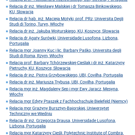
Relacja dr inż. Wiesławy Malskiej i dr Tomasza Binkowskiego,
KU, Slowacja
Relacja dr hab. inż. Macieja Motyki, prof. PRz, Universita Degli
Studi di Torino, Turyn, Włochy
Relacja dr inż. Jakuba Wojturskiego, KU, Koszyce, Słowacja
Relacja dr Agaty Surówki, Universidade Lusofona, Lizbona,
Portugalia
Relacja mgr Joanny Kuc i lic. Barbary Paśko, Universita degli
Studi di Roma, Rzym, Włochy
Relacja prof. Barbary Tchórzewskiej-Cieślak i dr inż. Katarzyny
Pietruchy, KU, Koszyce, Słowacja
Relacja dr inz. Piotra Grzybowskiego, UBI, Covilha, Portugalia
Relacja dr inż. Mariusza Trybusa, UBI, Covilha, Portugalia
Relacja mgr inż. Magdaleny Sęp i mgr Ewy Jaracz, Mesyna,
Włochy
Relacja mgr Edyty Ptaszek z Fachhochschule Bielefeld (Niemcy)
Relacja mgr Grażyny Bursztyn-Bajorskiej, Uniwersytet
Techniczny we Wiedniu
Relacja dr inż. Grzegorza Drausa, Universidade Lusofona,
Lizbona, Portugalia
Relacja mgr Katarzyny Cieśli, Polytechnic Institute of Combra,