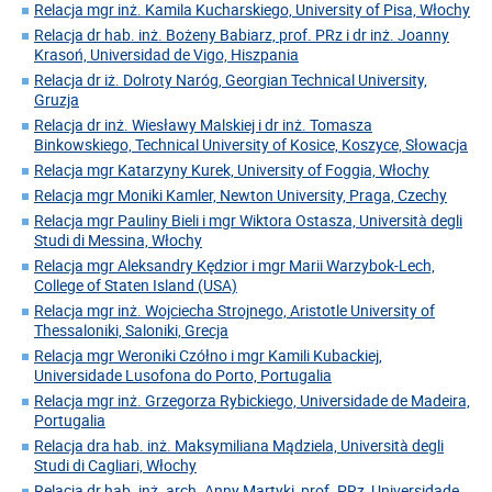
Relacja mgr inż. Kamila Kucharskiego, University of Pisa, Włochy
Relacja dr hab. inż. Bożeny Babiarz, prof. PRz i dr inż. Joanny
Krasoń, Universidad de Vigo, Hiszpania
Relacja dr iż. Dolroty Naróg, Georgian Technical University,
Gruzja
Relacja dr inż. Wiesławy Malskiej i dr inż. Tomasza
Binkowskiego, Technical University of Kosice, Koszyce, Słowacja
Relacja mgr Katarzyny Kurek, University of Foggia, Włochy
Relacja mgr Moniki Kamler, Newton University, Praga, Czechy
Relacja mgr Pauliny Bieli i mgr Wiktora Ostasza, Università degli
Studi di Messina, Włochy
Relacja mgr Aleksandry Kędzior i mgr Marii Warzybok-Lech,
College of Staten Island (USA)
Relacja mgr inż. Wojciecha Strojnego, Aristotle University of
Thessaloniki, Saloniki, Grecja
Relacja mgr Weroniki Czółno i mgr Kamili Kubackiej,
Universidade Lusofona do Porto, Portugalia
Relacja mgr inż. Grzegorza Rybickiego, Universidade de Madeira,
Portugalia
Relacja dra hab. inż. Maksymiliana Mądziela, Università degli
Studi di Cagliari, Włochy
Relacja dr hab. inż. arch. Anny Martyki, prof. PRz, Universidade