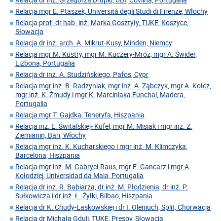
Relacja mgr E. Ptaszek, Università degli Studi di Firenze, Włochy
Relacja prof. dr hab. inż. Marka Gosztyły, TUKE, Koszyce,
Słowacja
Relacja dr inż. arch. A. Mikrut-Kusy, Minden, Niemcy
Relacja mgr M. Kustry, mgr M. Kuczery-Mróz, mgr A. Świder,
Lizbona, Portugalia
Relacja dr inż. A. Studzińskiego, Pafos, Cypr
Relacja mgr inż. B. Radzyniak, mgr inż. A. Ząbczyk, mgr A. Kołcz,
mgr inż. K. Żmudy i mgr K. Marciniaka Funchal, Madera,
Portugalia
Relacja mgr T. Gajdka, Teneryfa, Hiszpania
Relacja inż. E. Świtalskiej- Kufel, mgr M. Misiak i mgr inż. Z.
Ziemianin, Bari, Włochy
Relacja mgr inż. K. Kucharskiego i mgr inż. M. Klimczyka,
Barcelona, Hiszpania
Relacja mgr inż. M. Gabryel-Raus, mgr E. Gancarz i mgr A.
Kołodziej, Universidad da Maia, Portugalia
Relacja dr inż. R. Babiarza, dr inż. M. Płodzienia, dr inż. P.
Sułkowicza i dr inż. Ł. Żyłki, Bilbao, Hiszpania
Relacja dr K. Chudy-Laskowskiej i dr I. Oleniuch, Split, Chorwacja
Relacja dr Michała Gduli, TUKE, Presov, Słowacja