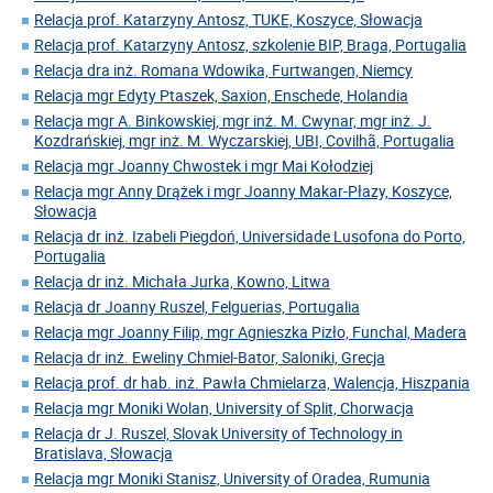
Relacja prof. Katarzyny Antosz, TUKE, Koszyce, Słowacja
Relacja prof. Katarzyny Antosz, szkolenie BIP, Braga, Portugalia
Relacja dra inż. Romana Wdowika, Furtwangen, Niemcy
Relacja mgr Edyty Ptaszek, Saxion, Enschede, Holandia
Relacja mgr A. Binkowskiej, mgr inż. M. Cwynar, mgr inż. J.
Kozdrańskiej, mgr inż. M. Wyczarskiej, UBI, Covilhã, Portugalia
Relacja mgr Joanny Chwostek i mgr Mai Kołodziej
Relacja mgr Anny Drążek i mgr Joanny Makar-Płazy, Koszyce,
Słowacja
Relacja dr inż. Izabeli Piegdoń, Universidade Lusofona do Porto,
Portugalia
Relacja dr inż. Michała Jurka, Kowno, Litwa
Relacja dr Joanny Ruszel, Felguerias, Portugalia
Relacja mgr Joanny Filip, mgr Agnieszka Pizło, Funchal, Madera
Relacja dr inż. Eweliny Chmiel-Bator, Saloniki, Grecja
Relacja prof. dr hab. inż. Pawła Chmielarza, Walencja, Hiszpania
Relacja mgr Moniki Wolan, University of Split, Chorwacja
Relacja dr J. Ruszel, Slovak University of Technology in
Bratislava, Słowacja
Relacja mgr Moniki Stanisz, University of Oradea, Rumunia