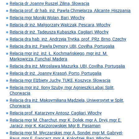
Relacja dr Joanny Ruszel, Zilina, Słowacja
Relacja prof. dr hab. inż. Pawła Chmielarza, Alicante, Hiszpania
Relacja mgr Moniki Wolan, Bari, Włochy
Relacja dr inż. Małgorzaty Walczak, Pescara, Włochy
Relacja dr inż. Tadeusza Kubaszka, Cagliari, Włochy
Relacja dra hab. inż. Andrzeja Trytka, prof. PRz, Brno, Czechy
Relacja dra inż. Pawła Dymory, UBI, Covilha, Portugalia
Relacja mgr inż. inż. Ł. Kochmańskiego, mgr inż. M.
Markowicza, Funchal, Madera
Relacja dra inż. Mirosława Mazurka, UBI, Covilha, Portugalia
Relacja dr inż. Joanny Krasoń, Porto, Portugalia
Relacja mgr Elżbiety Juchy, TUKE, Koszyce, Słowacja
Relacja mgr inż. Ilony Szuby, mgr Agnieszki Łabaj, Split,
Chorwacja
Relacja dra inż. Maksymiliana Mądziela, Uniwersytet w Split,
Chorwacja
Relacja prof. Katarzyny Antosz, Cagliari, Włochy
Relacja mgr M. Charchut, mgr K. Dołek, mgr A. Dryji, mgr E.
Jaracz, mgr K. Kaczorowskiej, Mgr B. Pasaman
Relacja mgr M. Wyczarskiej, mgr A. Sondej, mgr M. Gabryel-
Raus, mgr E. Gancarz, mgr A. Kołodziej, Bari, Włochy