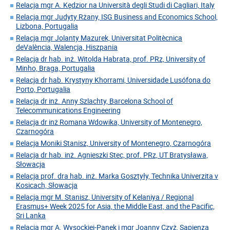
Relacja mgr A. Kędzior na Università degli Studi di Cagliari, Italy
Relacja mgr Judyty Rżany, ISG Business and Economics School,
Lizbona, Portugalia
Relacja mgr Jolanty Mazurek, Universitat Politècnica
deValència, Walencja, Hiszpania
Relacja dr hab. inż. Witolda Habrata, prof. PRz, University of
Minho, Braga, Portugalia
Relacja dr hab. Krystyny Khorrami, Universidade Lusófona do
Porto, Portugalia
Relacja dr inż. Anny Szlachty, Barcelona School of
Telecommunications Engineering
Relacja dr inż Romana Wdowika, University of Montenegro,
Czarnogóra
Relacja Moniki Stanisz, University of Montenegro, Czarnogóra
Relacja dr hab. inż. Agnieszki Stec, prof. PRz, UT Bratysława,
Słowacja
Relacja prof. dra hab. inż. Marka Gosztyły, Technika Univerzita v
Kosicach, Słowacja
Relacja mgr M. Stanisz, University of Kelaniya / Regional
Erasmus+ Week 2025 for Asia, the Middle East, and the Pacific,
Sri Lanka
Relacja mgr A. Wysockiej-Panek i mgr Joanny Czyż, Sapienza