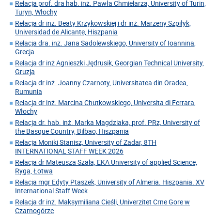
Relacja prof. dra hab. inż. Pawła Chmielarza, University of Turin,
Turyn, Włochy
Relacja dr inż. Beaty Krzykowskiej i dr inż. Marzeny Szpiłyk,
Universidad de Alicante, Hiszpania
Relacja dra. inż. Jana Sadolewskiego, University of Ioannina,
Grecja
Relacja dr inż Agnieszki Jędrusik, Georgian Technical University,
Gruzja
Relacja dr inż. Joanny Czarnoty, Universitatea din Oradea,
Rumunia
Relacja dr inż. Marcina Chutkowskiego, Universita di Ferrara,
Włochy
Relacja dr. hab. inż. Marka Magdziaka, prof. PRz, University of
the Basque Country, Bilbao, Hiszpania
Relacja Moniki Stanisz, University of Zadar, 8TH
INTERNATIONAL STAFF WEEK 2026
Relacja dr Mateusza Szala, EKA University of applied Science,
Ryga, Łotwa
Relacja mgr Edyty Ptaszek, University of Almeria. Hiszpania. XV
International Staff Week
Relacja dr inż. Maksymiliana Cieśli, Univerzitet Crne Gore w
Czarnogórze