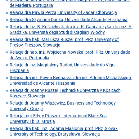
de Madeira, Portugalia
Relacja dra Pawła Perza, University of Zadar, Chorwacja
Relacja dra Szymona Dudka, Universidade Alicante, Hiszpania
Relacja dr inż. B. Kościelniak, dra inż. K. Gancarczyka, dra inż. A.
Gradzika, Università degli Studi di Cagliari, Włochy
Relacja dra hab. Mariusza Ruszel, prof. PRz, University of
Prešov, Preszów, Słowacja
Relacja dr hab. inż. Wojciecha Nowaka, prof. PRz, Universidade
de Aveiro, Portugalia
Relacja dr inż. Magdaleny Radoń, Universidade do Vigo,
Hiszpania
Relacja dra inż. Pawła Bednarza i dra inż. Adriana Michalskiego,
Universidad de Alicante, Hiszpania
Relacja dr Joanny Ruszel, Technicka Univerzita v Kosicach,
Koszyce, Słowacja
Relacja dr Joanny Wiażewicz, Business and Technology
University, Gruzja
Relacja mgr Edyty Ptaszek, International Black Sea
University.Tbilisi, Gruzja
Relacja dra hab. inż., Adama Masłonia, prof. PRz, Slovak
University of Technology, Bratysława, Słowacja