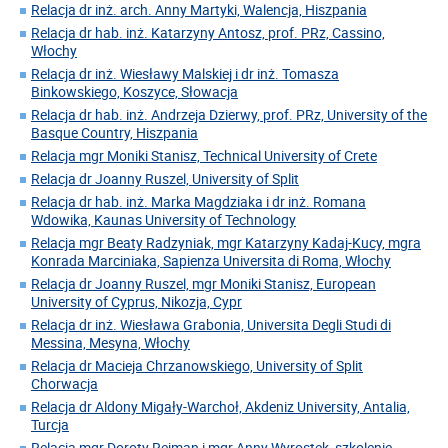
Relacja dr inż. arch. Anny Martyki, Walencja, Hiszpania
Relacja dr hab. inż. Katarzyny Antosz, prof. PRz, Cassino,
Włochy
Relacja dr inż. Wiesławy Malskiej i dr inż. Tomasza
Binkowskiego, Koszyce, Słowacja
Relacja dr hab. inż. Andrzeja Dzierwy, prof. PRz, University of the
Basque Country, Hiszpania
Relacja mgr Moniki Stanisz, Technical University of Crete
Relacja dr Joanny Ruszel, University of Split
Relacja dr hab. inż. Marka Magdziaka i dr inż. Romana
Wdowika, Kaunas University of Technology
Relacja mgr Beaty Radzyniak, mgr Katarzyny Kadaj-Kucy, mgra
Konrada Marciniaka, Sapienza Universita di Roma, Włochy
Relacja dr Joanny Ruszel, mgr Moniki Stanisz, European
University of Cyprus, Nikozja, Cypr
Relacja dr inż. Wiesława Grabonia, Universita Degli Studi di
Messina, Mesyna, Włochy
Relacja dr Macieja Chrzanowskiego, University of Split
Chorwacja
Relacja dr Aldony Migały-Warchoł, Akdeniz University, Antalia,
Turcja
Relacja mgr Doroty Rejman i mgr Anny Wyrostek, szkolenie