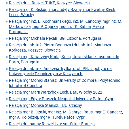
Relacja dr J. Ruszel, TUKE, Koszyce, Słowacja
Relacja mgr K. Biskup, mgr Judyty Rżany, mgr Eweliny Klęsk,
Lecce, Włochy
Relacja mgr inż. Ł. Kochmańskiego, inż. M. Łanochy, mgr inż. M.
Markowicza, mgr P. Ogarka, mgr inż. K. Safina, Aveiro,
Portugalia
Relacja mgr Michała Pękali, ISG, Lizbona, Portugalia
Relacja dr hab. inż. Piotra Bogusza i dr hab. inż. Mariusza
Korkosza, Koszyce, Słowacja
Relacja mgr Katarzyny Kadaj-Kuca, Universidade Lusofona do
Porto, Portugalia
Relacja dr hab. inż. Andrzeja Trytka, prof. PRz z pobytu na
Uniwersytecie Technicznym w Koszycach,
Relacja mgr Moniki Stanisz, University of Coimbra i Polytechnic
Istitute of Coimbra
Relacja mgr Marii Warzybok-Lech, Bari, Włochy 2022
Relacja mgr Edyty Ptaszek, Neapolis University Pafos, Cypr
Relacja mgr Monika Stanisz, TBU, Czechy
Relacja mgr B. Czajki, mgr inż. M. Gabryel-Raus, mgr E. Gancarz,
mgr A. Kołodziej, mgr R. Turek, Pafos, Cypr
Relacja dr Joanny Ruszel, Ivry-sur-Seine, Francja