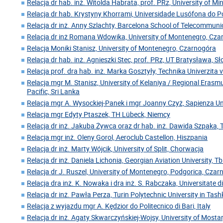
Relacja dr hab. inż. Witolda Habrata, prof. PRz, University of Mi
Relacja dr hab. Krystyny Khorrami, Universidade Lusófona do Po
Relacja dr inż. Anny Szlachty, Barcelona School of Telecommuni
Relacja dr inż Romana Wdowika, University of Montenegro, Cz
Relacja Moniki Stanisz, University of Montenegro, Czarnogóra
Relacja dr hab. inż. Agnieszki Stec, prof. PRz, UT Bratysława, S
Relacja prof. dra hab. inż. Marka Gosztyły, Technika Univerzita 
Relacja mgr M. Stanisz, University of Kelaniya / Regional Erasm
Pacific, Sri Lanka
Relacja mgr A. Wysockiej-Panek i mgr Joanny Czyż, Sapienza U
Relacja mgr Edyty Ptaszek, TH Lübeck, Niemcy
Relacja dr inż. Jakuba Żywca oraz dr hab. inż. Dawida Szpaka, 
Relacja mgr inż. Oleny Gorol, Aeroclub Castellon, Hiszpania
Relacja dr inż. Marty Wójcik, University of Split, Chorwacja
Relacja dr inż. Daniela Lichonia, Georgian Aviation University, Tbil
Relacja dr J. Ruszel, University of Montenegro, Podgorica, Cza
Relacja dra inż. K. Nowaka i dra inż. S. Rabczaka, Universitate 
Relacja dr inż. Pawła Perza, Turin Polytechnic University in Tas
Relacja z wyjazdu mgr A. Kędzior do Politecnico di Bari, Italy
Relacja dr inż. Agaty Skwarczyńskiej-Wojsy, University of Mosta