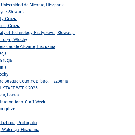
 Universidad de Alicante, Hiszpania
zyce, Słowacja
ty, Gruzja
lisi, Gruzja
sity of Technology, Bratysława, Słowacja
, Turyn, Włochy
versidad de Alicante, Hiszpania
ecja
 Gruzja
unia
łochy
the Basque Country, Bilbao, Hiszpania
NAL STAFF WEEK 2026
Ryga, Łotwa
 International Staff Week
arnogórze
 Lizbona, Portugalia
, Walencja, Hiszpania