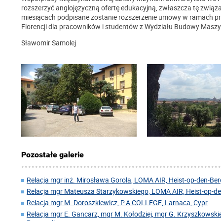
rozszerzyć anglojęzyczną ofertę edukacyjną, zwłaszcza tę zwi
miesiącach podpisane zostanie rozszerzenie umowy w ramach 
Florencji dla pracowników i studentów z Wydziału Budowy Maszyn 
Sławomir Samolej
Pozostałe galerie
Relacja mgr inż. Mirosława Gorola, LOMA AIR, Heist-op-den-Berg
Relacja mgr Mateusza Starzykowskiego, LOMA AIR, Heist-op-den
Relacja mgr M. Doroszkiewicz, P.A COLLEGE, Larnaca, Cypr
Relacja mgr E. Gancarz, mgr M. Kołodziej, mgr G. Krzyszkowskie