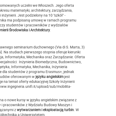
 renomowanych uczelni we Włoszech. Jego oferta
akresu matematyki, architektury, zarządzania,
nżynierii. Jest podzielony na 10 "szkół" -
chnika ma podpisaną umowę w ramach programu
tyczy studentów i pracowników z wydziałów
ierii Środowiska i Architektury
.
u dawnego seminarium duchownego (Via di S. Marta, 3)
o]. Na studiach pierwszego stopnia oferuje kierunki:
cja, Informatyka, Mechanika oraz Zarządzanie. Oferta
pecjalności: Inżynieria Biomedyczna, Budownictwo,
getyka, Informatyka, Mechanika, Inżynieria
ne dla studentów z programu Erasmus+, jednak
studiów oferowanym w
języku angielskim
jest
e na temat oferty edukacyjnej Szkoły Inżynierii
ww.ingegneria.unifi.it/upload/sub/mobilita-
ana o nowe kursy w języku angielskim związane z
w i pracowników z Wydziału Budowy Maszyn i
iązanymi z
wytwarzaniem i eksploatacją turbin
. W
olitechniką a Uniwersytetem.