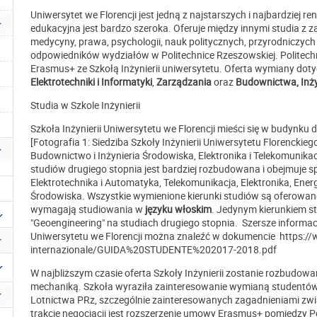
Uniwersytet we Florencji jest jedną z najstarszych i najbardziej
edukacyjna jest bardzo szeroka. Oferuje między innymi studia z z
medycyny, prawa, psychologii, nauk politycznych, przyrodniczych i i
odpowiedników wydziałów w Politechnice Rzeszowskiej. Polite
Erasmus+ ze Szkołą Inżynierii uniwersytetu. Oferta wymiany do
Elektrotechniki i Informatyki
,
Zarządzania
oraz
Budownictwa, Inżyn
Studia w Szkole Inżynierii
Szkoła Inżynierii Uniwersytetu we Florencji mieści się w budynk
[Fotografia 1: Siedziba Szkoły Inżynierii Uniwersytetu Florenckieg
Budownictwo i Inżynieria Środowiska, Elektronika i Telekomunika
studiów drugiego stopnia jest bardziej rozbudowana i obejmuje s
Elektrotechnika i Automatyka, Telekomunikacja, Elektronika, Ener
Środowiska. Wszystkie wymienione kierunki studiów są oferowa
wymagają studiowania w
języku włoskim
. Jedynym kierunkiem 
"Geoengineering" na studiach drugiego stopnia. Szersze informacj
Uniwersytetu we Florencji można znaleźć w dokumencie https://w
internazionale/GUIDA%20STUDENTE%202017-2018.pdf
W najbliższym czasie oferta Szkoły Inżynierii zostanie rozbudow
mechaniką. Szkoła wyraziła zainteresowanie wymianą studentó
Lotnictwa PRz, szczególnie zainteresowanych zagadnieniami zw
trakcie negocjacji jest rozszerzenie umowy Erasmus+ pomiędzy P