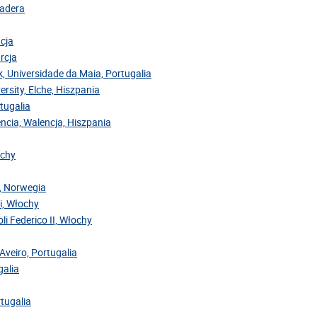
Madera
acja
rcja
ok, Universidade da Maia, Portugalia
ersity, Elche, Hiszpania
rtugalia
encia, Walencja, Hiszpania
ochy
y, Norwegia
ri, Włochy
oli Federico II, Włochy
Aveiro, Portugalia
galia
rtugalia