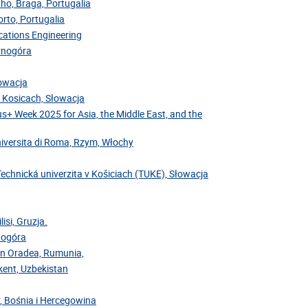
nho, Braga, Portugalia
rto, Portugalia
cations Engineering
arnogóra
łowacja
v Kosicach, Słowacja
us+ Week 2025 for Asia, the Middle East, and the
niversita di Roma, Rzym, Włochy
Technická univerzita v Košiciach (TUKE), Słowacja
isi, Gruzja.
rnogóra
din Oradea, Rumunia,
hkent, Uzbekistan
r, Bośnia i Hercegowina