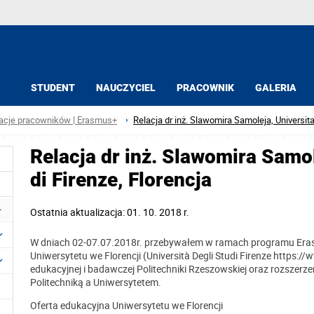
STUDENT
NAUCZYCIEL
PRACOWNIK
GALERIA
acje pracowników | Erasmus+
Relacja dr inż. Slawomira Samoleja, Universita 
Relacja dr inż. Slawomira Samol
di Firenze, Florencja
Ostatnia aktualizacja: 01. 10. 2018 r.
W dniach 02-07.07.2018r. przebywałem w ramach programu Erasmu
Uniwersytetu we Florencji (Università Degli Studi Firenze https://
edukacyjnej i badawczej Politechniki Rzeszowskiej oraz rozsze
Politechniką a Uniwersytetem.
Oferta edukacyjna Uniwersytetu we Florencji