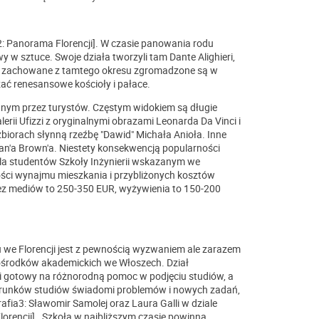
 2: Panorama Florencji]. W czasie panowania rodu
y w sztuce. Swoje działa tworzyli tam Dante Alighieri,
źby zachowane z tamtego okresu zgromadzone są w
ać renesansowe kościoły i pałace.
zanym przez turystów. Częstym widokiem są długie
erii Ufizzi z oryginalnymi obrazami Leonarda Da Vinci i
zbiorach słynną rzeźbę "Dawid" Michała Anioła. Inne
an'a Brown'a. Niestety konsekwencją popularności
la studentów Szkoły Inżynierii wskazanym we
ości wynajmu mieszkania i przybliżonych kosztów
bez mediów to 250-350 EUR, wyżywienia to 150-200
u we Florencji jest z pewnością wyzwaniem ale zarazem
ośrodków akademickich we Włoszech. Dział
i gotowy na różnorodną pomoc w podjęciu studiów, a
ierunków studiów świadomi problemów i nowych zadań,
afia3: Sławomir Samolej oraz Laura Galli w dziale
lorencji]. Szkoła w najbliższym czasie powinna