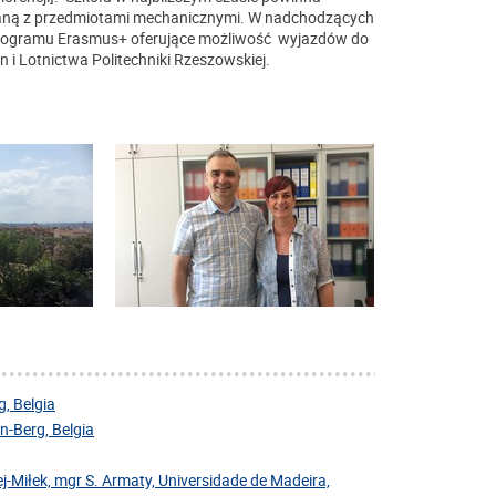
ązaną z przedmiotami mechanicznymi. W nadchodzących
programu Erasmus+ oferujące możliwość wyjazdów do
i Lotnictwa Politechniki Rzeszowskiej.
, Belgia
-Berg, Belgia
j-Miłek, mgr S. Armaty, Universidade de Madeira,