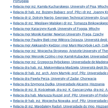
Portugalia
Relacja mgr inż. Kamila Kucharskiego, University of Pisa, Włoch
Relacja dr hab. inż. Bożeny Babiarz, prof. PRz i dr inż. Joanny 
Relacja dr iż. Dolroty Naróg, Georgian Technical University, Gruz
Relacja dr inż. Wiesławy Malskiej i dr inż. Tomasza Binkowskiego
Relacja mgr Katarzyny Kurek, University of Foggia, Włochy
Relacja mgr Moniki Kamler, Newton University, Praga, Czechy
Relacja mgr Pauliny Bieli i mgr Wiktora Ostasza, Università degl
Relacja mgr Aleksandry Kędzior i mgr Marii Warzybok-Lech, Coll
Relacja mgr inż. Wojciecha Strojnego, Aristotle University of Thes
Relacja mgr Weroniki Czółno i mgr Kamili Kubackiej, Universida
Relacja mgr inż. Grzegorza Rybickiego, Universidade de Madeira
Relacja dra hab. inż. Maksymiliana Mądziela, Università degli Stu
Relacja dr hab. inż. arch. Anny Martyki, prof. PRz, Universidade
Relacja dra Pawła Perza, University of Zadar, Chorwacja
Relacja dra Szymona Dudka, Universidade Alicante, Hiszpania
Relacja dr inż. B. Kościelniak, dra inż. K. Gancarczyka, dra inż. A
Relacja dra hab. Mariusza Ruszel, prof. PRz, University of Preš
Relacja dr hab. inż. Wojciecha Nowaka, prof. PRz, Universidade 
Relacja dr inż. Magdaleny Radoń, Universidade do Vigo, Hiszpan