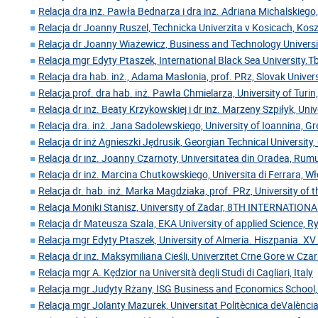
Relacja dra inż. Pawła Bednarza i dra inż. Adriana Michalskiego,
Relacja dr Joanny Ruszel, Technicka Univerzita v Kosicach, Kos
Relacja dr Joanny Wiażewicz, Business and Technology Universi
Relacja mgr Edyty Ptaszek, International Black Sea University.Tbi
Relacja dra hab. inż., Adama Masłonia, prof. PRz, Slovak Univer
Relacja prof. dra hab. inż. Pawła Chmielarza, University of Turin
Relacja dr inż. Beaty Krzykowskiej i dr inż. Marzeny Szpiłyk, Uni
Relacja dra. inż. Jana Sadolewskiego, University of Ioannina, Gr
Relacja dr inż Agnieszki Jędrusik, Georgian Technical University,
Relacja dr inż. Joanny Czarnoty, Universitatea din Oradea, Rum
Relacja dr inż. Marcina Chutkowskiego, Universita di Ferrara, W
Relacja dr. hab. inż. Marka Magdziaka, prof. PRz, University of 
Relacja Moniki Stanisz, University of Zadar, 8TH INTERNATIO
Relacja dr Mateusza Szala, EKA University of applied Science, 
Relacja mgr Edyty Ptaszek, University of Almeria. Hiszpania. XV
Relacja dr inż. Maksymiliana Cieśli, Univerzitet Crne Gore w Cz
Relacja mgr A. Kędzior na Università degli Studi di Cagliari, Italy
Relacja mgr Judyty Rżany, ISG Business and Economics School,
Relacja mgr Jolanty Mazurek, Universitat Politècnica deValència