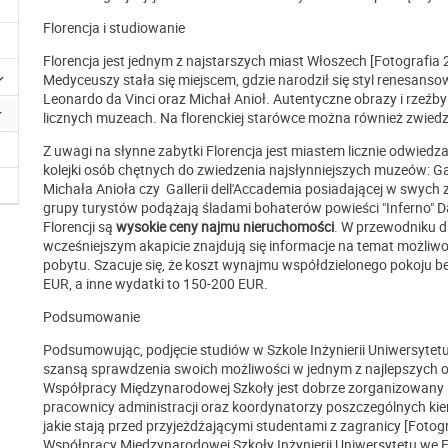
Florencja i studiowanie
Florencja jest jednym z najstarszych miast Włoszech [Fotografia
Medyceuszy stała się miejscem, gdzie narodził się styl renesansow
Leonardo da Vinci oraz Michał Anioł. Autentyczne obrazy i rze
licznych muzeach. Na florenckiej starówce można również zwiedz
Z uwagi na słynne zabytki Florencja jest miastem licznie odwied
kolejki osób chętnych do zwiedzenia najsłynniejszych muzeów: Gal
Michała Anioła czy Gallerii dell'Accademia posiadającej w swych 
grupy turystów podążają śladami bohaterów powieści "Inferno" D
Florencji są
wysokie ceny najmu nieruchomości
. W przewodniku d
wcześniejszym akapicie znajdują się informacje na temat możliw
pobytu. Szacuje się, że koszt wynajmu współdzielonego pokoju 
EUR, a inne wydatki to 150-200 EUR.
Podsumowanie
Podsumowując, podjęcie studiów w Szkole Inżynierii Uniwersytet
szansą sprawdzenia swoich możliwości w jednym z najlepszych 
Współpracy Międzynarodowej Szkoły jest dobrze zorganizowany 
pracownicy administracji oraz koordynatorzy poszczególnych k
jakie stają przed przyjeżdżającymi studentami z zagranicy [Fotogr
Współpracy Międzynarodowej Szkoły Inżynierii Uniwersytetu we F