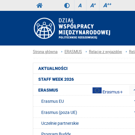
A
++
A
+
A
Strona główna
ERASMUS
Relacje z wyjazdów
Rel
AKTUALNOŚCI
STAFF WEEK 2026
ERASMUS
Erasmus EU
Erasmus (poza UE)
Uczelnie partnerskie
Program Buddy