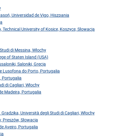
y
Krasoń, Universidad de Vigo, Hiszpania
ja
, Technical University of Kosice, Koszyce, Słowacja
i Studi di Messina, Włochy
ege of Staten Island (USA)
saloniki, Saloniki, Grecja
de Lusofona do Porto, Portugalia
, Portugalia
di di Cagliari, Włochy
 de Madeira, Portugalia
. Gradzika, Università degli Studi di Cagliari, Włochy
ov, Preszów, Słowacja
de Aveiro, Portugalia
ia