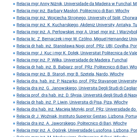
Relacja mgr Anny Niżnik, Universidade da Madeira w Funchal, 
Relacja mgr inż. Barbary Masłoń, Politecnico di Bari, Włochy
Relacja mgr inż. Wojciecha Strojnego, University of Split, Chorw
Relacja mgr inż. K. Kucharskiego, Akdeniz University, Antalya, Tu
Relacja mgr inż. A. Perłowskiej, mgr A. Ursel, mgr inż. I.Warzyb
Relacja lic. Z. Bernaczek i mgr W. Czółno, Miguel Hernandez Univ
Relacja dr hab. inż. Stanisława Nogi, prof. PRz, UBI, Covilha, Po
Relacja mgr J. Kuc i mgr K. Dołek, Universitat Politecnica de Val
Relacja mgr inż. P. Wilka, Universidade de Madeira, Funchal
Relacja dr hab. inż. B. Babiarz, prof. PRz, Politecnico di Bari, Wł
Relacja mgr inż. B. Staroń, mgr B. Szetela, Nardo, Włochy
Relacja dra. hab. inż. P. Nazarko, prof. PRz Stavanger Universit
Relacja dra inż. G. Janowskiego, Universita Degli Studi di Caglia
Relacja prof. dra hab. inż. D. Słysia, Università degli Studi di Nap
Relacja dr hab. inż. P. Liwin, Universita di Pisa, Piza, Włochy
Relacja dra hab. inż. Macieja Motyki, prof. PRz, Universidade do 
Relacja dr J. Woźniak, Instituto Superior Gestao, Lizbona, Portu
Relacja dra inż. A. Jaworskiego, Politecnico di Bari, Włochy
Relacja mgr inż. A. Ogórek, Universidade Lusofona, Lizbona, Po