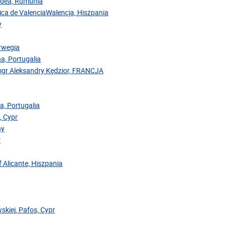
radea, Rumunia
cnica de ValenciaWalencja, Hiszpania
y
orwegia
na, Portugalia
mgr Aleksandry Kędzior, FRANCJA
a, Portugalia
, Cypr
hy
r
f Alicante, Hiszpania
skiej, Pafos, Cypr