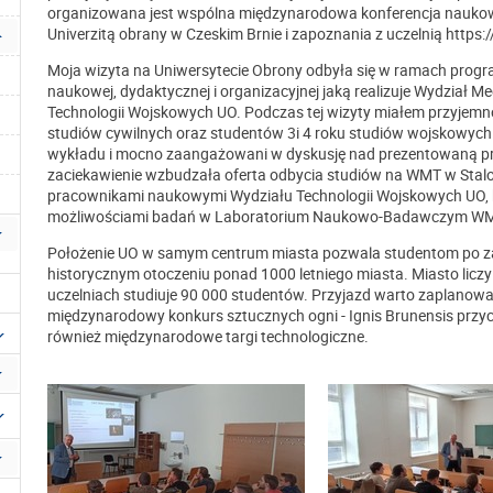
organizowana jest wspólna międzynarodowa konferencja naukow
Univerzitą obrany w Czeskim Brnie i zapoznania z uczelnią https:
Moja wizyta na Uniwersytecie Obrony odbyła się w ramach progra
naukowej, dydaktycznej i organizacyjnej jaką realizuje Wydział
Technologii Wojskowych UO. Podczas tej wizyty miałem przyjemn
studiów cywilnych oraz studentów 3i 4 roku studiów wojskowych.
wykładu i mocno zaangażowani w dyskusję nad prezentowaną pr
zaciekawienie wzbudzała oferta odbycia studiów na WMT w Stalo
pracownikami naukowymi Wydziału Technologii Wojskowych UO, kt
możliwościami badań w Laboratorium Naukowo-Badawczym W
Położenie UO w samym centrum miasta pozwala studentom po z
historycznym otoczeniu ponad 1000 letniego miasta. Miasto licz
uczelniach studiuje 90 000 studentów. Przyjazd warto zaplanowa
międzynarodowy konkurs sztucznych ogni - Ignis Brunensis przyc
również międzynarodowe targi technologiczne.