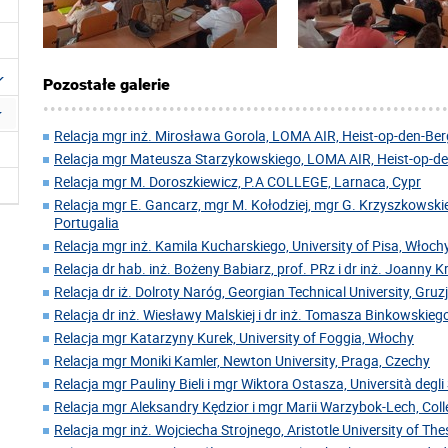
Pozostałe galerie
Relacja mgr inż. Mirosława Gorola, LOMA AIR, Heist-op-den-Berg
Relacja mgr Mateusza Starzykowskiego, LOMA AIR, Heist-op-den
Relacja mgr M. Doroszkiewicz, P.A COLLEGE, Larnaca, Cypr
Relacja mgr E. Gancarz, mgr M. Kołodziej, mgr G. Krzyszkowskie
Portugalia
Relacja mgr inż. Kamila Kucharskiego, University of Pisa, Włoch
Relacja dr hab. inż. Bożeny Babiarz, prof. PRz i dr inż. Joanny 
Relacja dr iż. Dolroty Naróg, Georgian Technical University, Gruz
Relacja dr inż. Wiesławy Malskiej i dr inż. Tomasza Binkowskiego
Relacja mgr Katarzyny Kurek, University of Foggia, Włochy
Relacja mgr Moniki Kamler, Newton University, Praga, Czechy
Relacja mgr Pauliny Bieli i mgr Wiktora Ostasza, Università degl
Relacja mgr Aleksandry Kędzior i mgr Marii Warzybok-Lech, Coll
Relacja mgr inż. Wojciecha Strojnego, Aristotle University of Thes