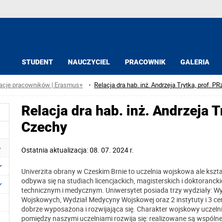
STUDENT
NAUCZYCIEL
PRACOWNIK
GALERIA
acje pracowników | Erasmus+
Relacja dra hab. inż. Andrzeja Trytka, prof. PR
Relacja dra hab. inż. Andrzeja T
Czechy
Ostatnia aktualizacja: 08. 07. 2024 r.
Univerzita obrany w Czeskim Brnie to uczelnia wojskowa ale kszt
odbywa się na studiach licencjackich, magisterskich i doktoran
technicznym i medycznym. Uniwersytet posiada trzy wydziały: Wyd
Wojskowych, Wydział Medycyny Wojskowej oraz 2 instytuty i 3 ce
dobrze wyposażona i rozwijająca się. Charakter wojskowy uczeln
pomiędzy naszymi uczelniami rozwija się: realizowane są wspóln