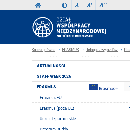
A
++
A
+
A
Strona główna
ERASMUS
Relacje z wyjazdów
Rel
AKTUALNOŚCI
STAFF WEEK 2026
ERASMUS
Erasmus EU
Erasmus (poza UE)
Uczelnie partnerskie
Program Buddy