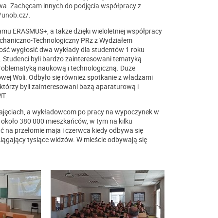
a. Zachęcam innych do podjęcia współpracy z
//unob.cz/.
mu ERASMUS+, a także dzięki wieloletniej współpracy
 Mechaniczno-Technologiczny PRz z Wydziałem
ość wygłosić dwa wykłady dla studentów 1 roku
 Studenci byli bardzo zainteresowani tematyką
oblematyką naukową i technologiczną. Duże
wej Woli. Odbyło się również spotkanie z władzami
órzy byli zainteresowani bazą aparaturową i
MT.
ajęciach, a wykładowcom po pracy na wypoczynek w
y około 380 000 mieszkańców, w tym na kilku
ć na przełomie maja i czerwca kiedy odbywa się
iągający tysiące widzów. W mieście odbywają się