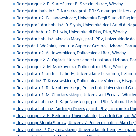
Relacja mgr inż. B. Staroń, mgr B. Szetela, Nardo, Włochy
Relacja dra. hab. inż. P. Nazarko, prof. PRz Stavanger Universit
Relacja dra inż. G. Janowskiego, Universita Degli Studi di Caglia
Relacja prof. dra hab. inż. D. Słysia, Università degli Studi di Nap
Relacja dr hab. inż. P. Liwin, Universita di Pisa, Piza, Włochy
Relacja dra hab. inż. Macieja Motyki, prof. PRz, Universidade do 
Relacja dr J. Woźniak, Instituto Superior Gestao, Lizbona, Portu
Relacja dra inż. A. Jaworskiego, Politecnico di Bari, Włochy
Relacja mgr inż. A. Ogórek, Universidade Lusofona, Lizbona, Po
Relacja mgr inż. M. Markowicza, Politecnico di Bari, Włochy
Relacja dra inż. arch. I. Labudy, Universidade Lusofona, Lizbona
Relacja dr inż. T. Kossowskiego, Politecnica de Valencia, Hiszpa
Relacja dra inż. R. Jakubowskiego, Politechnic University of Cat
Relacja dra inż. M. Chutkowskiego, Universita di Ferrara, Włoch
Relacja dra hab. inż. T. Kapuścińskiego, prof. PRz, National Tech
Relacja dra hab. inż. Andrzeja Dzierwy, prof. PRz, Trencinska Un
Relacja mgr inż. K. Bednarza, Universita degli studi di Cagliari, 
Relacja mgr Moniki Stanisz, Università Politecnica delle Marche
Relacja dr inż. P. Grzybowskiego, Universidad de Leon, Hiszpani