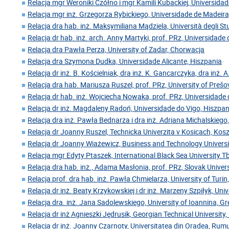
Relacja mgr Weroniki Czółno i mgr Kamili Kubackiej, Universida
Relacja mgr inż. Grzegorza Rybickiego, Universidade de Madeira
Relacja dra hab. inż. Maksymiliana Mądziela, Università degli Stu
Relacja dr hab. inż. arch. Anny Martyki, prof. PRz, Universidade
Relacja dra Pawła Perza, University of Zadar, Chorwacja
Relacja dra Szymona Dudka, Universidade Alicante, Hiszpania
Relacja dr inż. B. Kościelniak, dra inż. K. Gancarczyka, dra inż. A
Relacja dra hab. Mariusza Ruszel, prof. PRz, University of Preš
Relacja dr hab. inż. Wojciecha Nowaka, prof. PRz, Universidade 
Relacja dr inż. Magdaleny Radoń, Universidade do Vigo, Hiszpan
Relacja dra inż. Pawła Bednarza i dra inż. Adriana Michalskiego,
Relacja dr Joanny Ruszel, Technicka Univerzita v Kosicach, Kos
Relacja dr Joanny Wiażewicz, Business and Technology Universi
Relacja mgr Edyty Ptaszek, International Black Sea University.Tbi
Relacja dra hab. inż., Adama Masłonia, prof. PRz, Slovak Univer
Relacja prof. dra hab. inż. Pawła Chmielarza, University of Turin
Relacja dr inż. Beaty Krzykowskiej i dr inż. Marzeny Szpiłyk, Uni
Relacja dra. inż. Jana Sadolewskiego, University of Ioannina, Gr
Relacja dr inż Agnieszki Jędrusik, Georgian Technical University,
Relacja dr inż. Joanny Czarnoty, Universitatea din Oradea, Rum