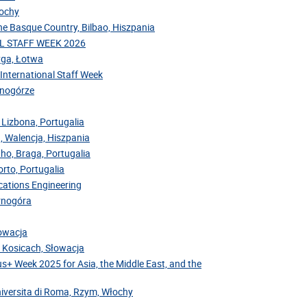
łochy
the Basque Country, Bilbao, Hiszpania
NAL STAFF WEEK 2026
Ryga, Łotwa
 International Staff Week
arnogórze
 Lizbona, Portugalia
, Walencja, Hiszpania
nho, Braga, Portugalia
rto, Portugalia
cations Engineering
arnogóra
łowacja
v Kosicach, Słowacja
us+ Week 2025 for Asia, the Middle East, and the
niversita di Roma, Rzym, Włochy