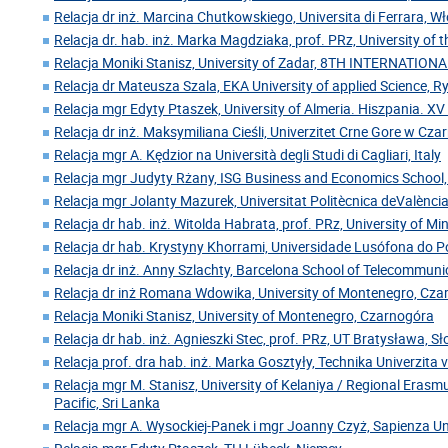
Relacja dr inż. Marcina Chutkowskiego, Universita di Ferrara, W
Relacja dr. hab. inż. Marka Magdziaka, prof. PRz, University of 
Relacja Moniki Stanisz, University of Zadar, 8TH INTERNATIO
Relacja dr Mateusza Szala, EKA University of applied Science, 
Relacja mgr Edyty Ptaszek, University of Almeria. Hiszpania. XV
Relacja dr inż. Maksymiliana Cieśli, Univerzitet Crne Gore w Cz
Relacja mgr A. Kędzior na Università degli Studi di Cagliari, Italy
Relacja mgr Judyty Rżany, ISG Business and Economics School,
Relacja mgr Jolanty Mazurek, Universitat Politècnica deValència
Relacja dr hab. inż. Witolda Habrata, prof. PRz, University of Mi
Relacja dr hab. Krystyny Khorrami, Universidade Lusófona do Po
Relacja dr inż. Anny Szlachty, Barcelona School of Telecommuni
Relacja dr inż Romana Wdowika, University of Montenegro, Cz
Relacja Moniki Stanisz, University of Montenegro, Czarnogóra
Relacja dr hab. inż. Agnieszki Stec, prof. PRz, UT Bratysława, S
Relacja prof. dra hab. inż. Marka Gosztyły, Technika Univerzita 
Relacja mgr M. Stanisz, University of Kelaniya / Regional Erasm
Pacific, Sri Lanka
Relacja mgr A. Wysockiej-Panek i mgr Joanny Czyż, Sapienza U