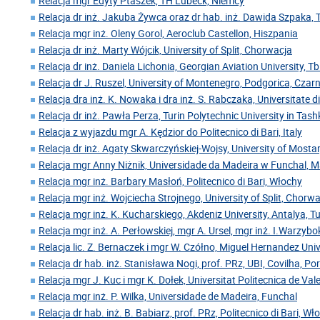
Relacja mgr Edyty Ptaszek, TH Lübeck, Niemcy
Relacja dr inż. Jakuba Żywca oraz dr hab. inż. Dawida Szpaka, 
Relacja mgr inż. Oleny Gorol, Aeroclub Castellon, Hiszpania
Relacja dr inż. Marty Wójcik, University of Split, Chorwacja
Relacja dr inż. Daniela Lichonia, Georgian Aviation University, Tbil
Relacja dr J. Ruszel, University of Montenegro, Podgorica, Cza
Relacja dra inż. K. Nowaka i dra inż. S. Rabczaka, Universitate 
Relacja dr inż. Pawła Perza, Turin Polytechnic University in Tas
Relacja z wyjazdu mgr A. Kędzior do Politecnico di Bari, Italy
Relacja dr inż. Agaty Skwarczyńskiej-Wojsy, University of Mosta
Relacja mgr Anny Niżnik, Universidade da Madeira w Funchal, 
Relacja mgr inż. Barbary Masłoń, Politecnico di Bari, Włochy
Relacja mgr inż. Wojciecha Strojnego, University of Split, Chorw
Relacja mgr inż. K. Kucharskiego, Akdeniz University, Antalya, Tu
Relacja mgr inż. A. Perłowskiej, mgr A. Ursel, mgr inż. I.Warzyb
Relacja lic. Z. Bernaczek i mgr W. Czółno, Miguel Hernandez Univ
Relacja dr hab. inż. Stanisława Nogi, prof. PRz, UBI, Covilha, Po
Relacja mgr J. Kuc i mgr K. Dołek, Universitat Politecnica de Val
Relacja mgr inż. P. Wilka, Universidade de Madeira, Funchal
Relacja dr hab. inż. B. Babiarz, prof. PRz, Politecnico di Bari, Wł