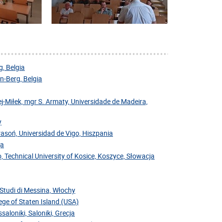
, Belgia
-Berg, Belgia
j-Miłek, mgr S. Armaty, Universidade de Madeira,
y
Krasoń, Universidad de Vigo, Hiszpania
ja
, Technical University of Kosice, Koszyce, Słowacja
i Studi di Messina, Włochy
ege of Staten Island (USA)
saloniki, Saloniki, Grecja