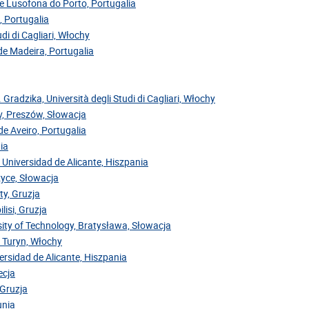
de Lusofona do Porto, Portugalia
, Portugalia
di di Cagliari, Włochy
 de Madeira, Portugalia
. Gradzika, Università degli Studi di Cagliari, Włochy
ov, Preszów, Słowacja
de Aveiro, Portugalia
ia
 Universidad de Alicante, Hiszpania
zyce, Słowacja
ty, Gruzja
lisi, Gruzja
sity of Technology, Bratysława, Słowacja
, Turyn, Włochy
versidad de Alicante, Hiszpania
ecja
 Gruzja
unia