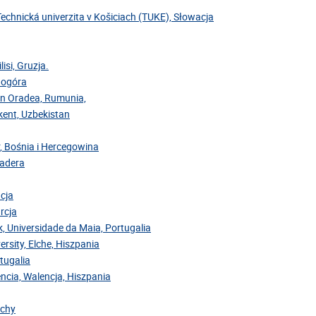
Technická univerzita v Košiciach (TUKE), Słowacja
isi, Gruzja.
rnogóra
din Oradea, Rumunia,
hkent, Uzbekistan
r, Bośnia i Hercegowina
Madera
acja
rcja
ok, Universidade da Maia, Portugalia
ersity, Elche, Hiszpania
rtugalia
encia, Walencja, Hiszpania
ochy