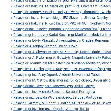
Relacja dr hab. inż. A. Masłonia, prof. PRz, Universitatea din O
Relacja dra hab. inż. M. Mądziela, prof. PRz, Universitat Polite
Relacja dr Joanny Ruszel, Palacky University, Ołomuniec, Czech
Relacja dra inż. J. Nawrockiego, IEG Slevarna, Jihlava, Czechy
Relacja dra hab. inż. P. Kwolka, prof. PRz, NTNU, Trondheim, N
Relacja dr inż. P. Bełch, Istitutio Superior de Gestao (ISG), Lizbo
Relacja mgr Katarzyny Kadaj-Kuca, mgr Marii Warzybok-Lech, 
Relacja mgr Edyty Ptaszek, Universitatea din Oradea, Rumunia
Relacja dr A. Migały-Warchoł, Wilno, Litwa
Relacja mgr J. Chwostek, mgr M. Kołodziej, Universidade da Mai
Relacja mgr A. Pizło i mgr A. Gosztyły, Neapolis University Pafos
Relacja dr Joanny Ruszel, Politecnica di Milano, Mediolan, Włoc
Relacja lic. B. Paśko, mgr J. Kuc, Neapolis University Pafos, Cyp
Relacja mgr inż. Aliny Ogórek, Akdeniz Universitesi, Turcja
Relacja mgr M. Ostrowskiej i mgr inż. G. Rybickiego, University o
Relacja dr inż. Grzegorza Janowskiego, Tbilisi, Gruzja
Relacja dra. inż. Michała Batscha, Setubal, Portugalia
Relacja dr inż. Dawida Wydrzyńskiego, Setubal, Portugalia
Relacja S. Armaty, M. Banat, J. Baran, M. Rzadkiewicz, M. Sękow
Relacja mgr inż. Tomasza Ogórka, Antalya, Turcja