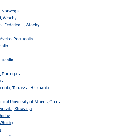
y, Norwegia
ri, Włochy
oli Federico II, Włochy
Aveiro, Portugalia
galia
rtugalia
, Portugalia
nia
alonia, Terrassa, Hiszpania
y
nical University of Athens, Grecja
iverzita, Słowacja
Włochy
, Włochy
a