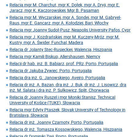
Relacja mgr M. Charchut, mgr K. Dołek, mgr A. Dryji, mgr E.
Jaracz, mgr K. Kaczorowskiej, Mgr B. Pasaman
Relacja mgr M. Wyczarskiej, mgr A. Sondej, mgr M. Gabryel-
Raus, mgr E. Gancarz, mgr A. Kołodziej, Bari, Włochy
Relacja mgr Joanny Sudoł-Pusz, Neapolis University Pafos, Cypr
Relacja mgr J. Kozdrańskiej, mgr M. Kuczery-Mróz, mgr M.
Kustry, mgr A. Świder, Funchal, Madera
Relacja dr Jolanty Stec-Rusieckiej, Walencja, Hiszpania
Relacja mgr Kamili Biskup, Allershausen, Niemcy
Relacji dr hab. inż. B. Babiarz, prof. PRz, Porto, Portugalia
Relacja dr Jakuba Żywiec, Porto, Portugalia
Relacja dra inż. G. Janowskiego, Aveiro, Portugalia
Relacja dr inż. A. Bazan, dra inż. J. Buk, dr inż. J. Lisowicz, dra
inż. M. Sałata i dra inż. P. Sułkowicz, Split, Chorwacja
Relacja dr Joanny Ruszel i mgr Moniki Stanisz, Technical
University of Košice (TUKE), Słowacja
Relacja mgr Edyty Ptaszek, Slovak University of Technology in
Bratislava, Słowacja
Relacja dr inż. Joanny Czarnoty, Porto, Portugalia
Relacja dr inż. Tomasza Kossowskiego, Walencja, Hiszpania
Relacja dr Dominiki Ziaji, Porto, Portugalia