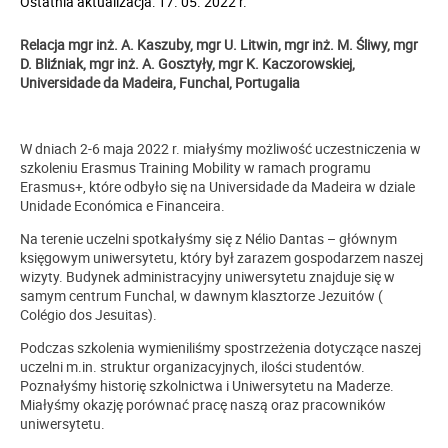
Ostatnia aktualizacja: 17. 05. 2022 r.
Relacja mgr inż. A. Kaszuby, mgr U. Litwin, mgr inż. M. Śliwy, mgr
D. Bliźniak, mgr inż. A. Gosztyły, mgr K. Kaczorowskiej,
Universidade da Madeira, Funchal, Portugalia
W dniach 2-6 maja 2022 r. miałyśmy możliwość uczestniczenia w
szkoleniu Erasmus Training Mobility w ramach programu
Erasmus+, które odbyło się na Universidade da Madeira w dziale
Unidade Económica e Financeira.
Na terenie uczelni spotkałyśmy się z Nélio Dantas – głównym
księgowym uniwersytetu, który był zarazem gospodarzem naszej
wizyty. Budynek administracyjny uniwersytetu znajduje się w
samym centrum Funchal, w dawnym klasztorze Jezuitów (
Colégio dos Jesuitas).
Podczas szkolenia wymieniliśmy spostrzeżenia dotyczące naszej
uczelni m.in. struktur organizacyjnych, ilości studentów.
Poznałyśmy historię szkolnictwa i Uniwersytetu na Maderze.
Miałyśmy okazję porównać pracę naszą oraz pracowników
uniwersytetu.