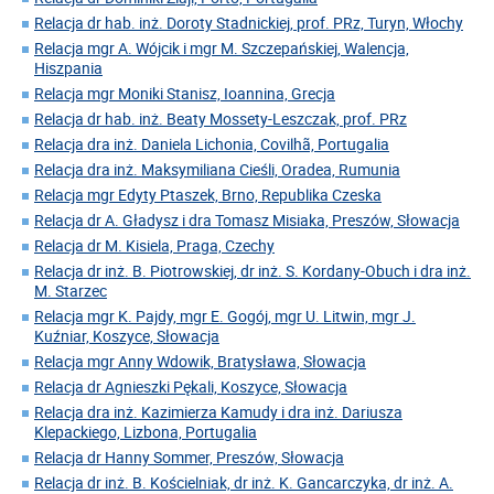
Relacja dr hab. inż. Doroty Stadnickiej, prof. PRz, Turyn, Włochy
Relacja mgr A. Wójcik i mgr M. Szczepańskiej, Walencja,
Hiszpania
Relacja mgr Moniki Stanisz, Ioannina, Grecja
Relacja dr hab. inż. Beaty Mossety-Leszczak, prof. PRz
Relacja dra inż. Daniela Lichonia, Covilhã, Portugalia
Relacja dra inż. Maksymiliana Cieśli, Oradea, Rumunia
Relacja mgr Edyty Ptaszek, Brno, Republika Czeska
Relacja dr A. Gładysz i dra Tomasz Misiaka, Preszów, Słowacja
Relacja dr M. Kisiela, Praga, Czechy
Relacja dr inż. B. Piotrowskiej, dr inż. S. Kordany-Obuch i dra inż.
M. Starzec
Relacja mgr K. Pajdy, mgr E. Gogój, mgr U. Litwin, mgr J.
Kuźniar, Koszyce, Słowacja
Relacja mgr Anny Wdowik, Bratysława, Słowacja
Relacja dr Agnieszki Pękali, Koszyce, Słowacja
Relacja dra inż. Kazimierza Kamudy i dra inż. Dariusza
Klepackiego, Lizbona, Portugalia
Relacja dr Hanny Sommer, Preszów, Słowacja
Relacja dr inż. B. Kościelniak, dr inż. K. Gancarczyka, dr inż. A.