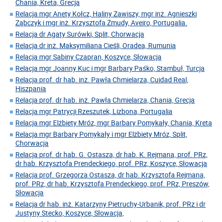
Chania, Kreta, Grecja
Relacja mgr Anety Kołcz, Haliny Zawiszy, mgr inż. Agnieszki
Ząbczyk i mgr inż. Krzysztofa Żmudy, Aveiro, Portugalia.
Relacja dr Agaty Surówki, Split, Chorwacja
Relacja dr inż. Maksymiliana Cieśli, Oradea, Rumunia
Relacja mgr Sabiny Czapran, Koszyce, Słowacja
Relacja mgr Joanny Kuc i mgr Barbary Paśko, Stambuł, Turcja
Relacja prof. dr hab. inż. Pawła Chmielarza, Cuidad Real,
Hiszpania
Relacja prof. dr hab. inż. Pawła Chmielarza, Chania, Grecja
Relacja mgr Patrycji Rzeszutek, Lizbona, Portugalia
Relacja mgr Elżbiety Mróz, mgr Barbary Pomykały, Chania, Kreta
Relacja mgr Barbary Pomykały i mgr Elżbiety Mróz, Split,
Chorwacja
Relacja prof. dr hab. G. Ostasza, dr hab. K. Rejmana, prof. PRz,
dr hab. Krzysztofa Prendeckiego, prof. PRz, Koszyce, Słowacja
Relacja prof. Grzegorza Ostasza, dr hab. Krzysztofa Rejmana,
prof. PRz, dr hab. Krzysztofa Prendeckiego, prof. PRz, Preszów,
Słowacja
Relacja dr hab. inż. Katarzyny Pietruchy-Urbanik, prof. PRz i dr
Justyny Stecko, Koszyce, Słowacja,