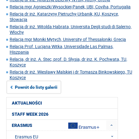
Relacja mgr Agnieszki Wysockiej-Panek, UBI, Coviha, Portugalia
Relacja dr inż. Katarzyny Pietruchy-Urbanik, KU, Koszyce,
Słowacja
Relacja dr inż. Witolda Habrata, Universita Degli studi di Salerno,
Włochy
Relacja mgr Moniki Mytych, University of Thessaloniki, Grecja
Relacja Prof. Lucjana Witka, Universidade Las Palmas,
Hiszpania
Relacja, dr inż. A. Stec, prof. D. Słysia, dr inz. K. Pochwata, TU,
Koszyce
Relacja dr inż. Wiesławy Malskiej i dr Tomasza Binkowskiego, TU
Koszyce
Powrót do listy galerii
AKTUALNOŚCI
STAFF WEEK 2026
ERASMUS
Erasmus EU