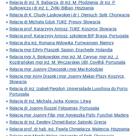
Relacja dr inż. R. Babiarza, dr inż. M. Płodzienia, dr inż. P.
Sułkowicza i dr inż. Ł. Żyłki, Bilbao, Hiszpania
Relacja dr K. Chudy-Laskowskiej i dr I. Oleniuch, Split, Chorwacja
Relacja dr Michała Gduli, TUKE, Presov, Słowacja
Relacja prof. Katarzyny Antosz, TUKE, Koszyce, Słowacja
Relacja prof. Katarzyny Antosz, szkolenie BIP, Braga, Portugalia
Relacja dra inż. Romana Wdowika, Furtwangen, Niemcy
Relacja mgr Edyty Ptaszek, Saxion, Enschede, Holandia
Relacja mgr A. Binkowskiej, mgr inż. M. Cwynar, mgr inż. J.
Kozdrańskiej, mgr inż. M. Wyczarskiej, UBI, Covilhã, Portugalia
Relacja mgr Joanny Chwostek i mgr Mai Kołodziej
Relacja mgr Anny Drążek i mgr Joanny Makar-Płazy, Koszyce,
Słowacja
Relacja dr inż. Izabeli Piegdoń, Universidade Lusofona do Porto,
Portugalia
Relacja dr inż. Michała Jurka, Kowno, Litwa
Relacja dr Joanny Ruszel, Felguerias, Portugalia
Relacja mgr Joanny Filip, mgr Agnieszka Pizło, Funchal, Madera
Relacja dr inż. Eweliny Chmiel-Bator, Saloniki, Grecja
Relacja prof. dr hab. inż. Pawła Chmielarza, Walencja, Hiszpania
Relacja mgr Moniki Wolan, University of Split, Chorwacja