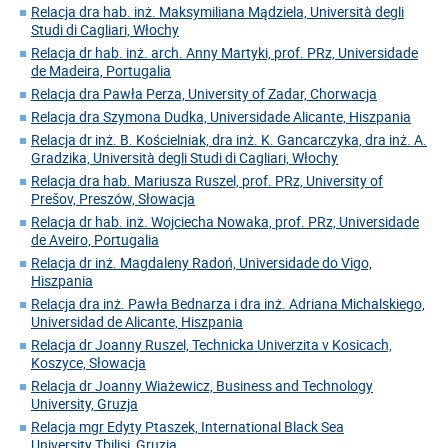
Relacja dra hab. inż. Maksymiliana Mądziela, Università degli
Studi di Cagliari, Włochy
Relacja dr hab. inż. arch. Anny Martyki, prof. PRz, Universidade
de Madeira, Portugalia
Relacja dra Pawła Perza, University of Zadar, Chorwacja
Relacja dra Szymona Dudka, Universidade Alicante, Hiszpania
Relacja dr inż. B. Kościelniak, dra inż. K. Gancarczyka, dra inż. A.
Gradzika, Università degli Studi di Cagliari, Włochy
Relacja dra hab. Mariusza Ruszel, prof. PRz, University of
Prešov, Preszów, Słowacja
Relacja dr hab. inż. Wojciecha Nowaka, prof. PRz, Universidade
de Aveiro, Portugalia
Relacja dr inż. Magdaleny Radoń, Universidade do Vigo,
Hiszpania
Relacja dra inż. Pawła Bednarza i dra inż. Adriana Michalskiego,
Universidad de Alicante, Hiszpania
Relacja dr Joanny Ruszel, Technicka Univerzita v Kosicach,
Koszyce, Słowacja
Relacja dr Joanny Wiażewicz, Business and Technology
University, Gruzja
Relacja mgr Edyty Ptaszek, International Black Sea
University.Tbilisi, Gruzja