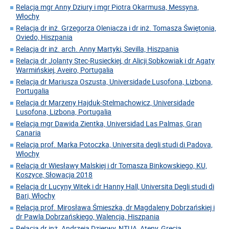
Relacja mgr Anny Dziury i mgr Piotra Okarmusa, Messyna,
Włochy
Relacja dr inż. Grzegorza Oleniacza i dr inż. Tomasza Świętonia,
Oviedo, Hiszpania
Relacja dr inż. arch. Anny Martyki, Sevilla, Hiszpania
Relacja dr Jolanty Stec-Rusieckiej, dr Alicji Sobkowiak i dr Agaty
Warmińskiej, Aveiro, Portugalia
Relacja dr Mariusza Oszusta, Universidade Lusofona, Lizbona,
Portugalia
Relacja dr Marzeny Hajduk-Stelmachowicz, Universidade
Lusofona, Lizbona, Portugalia
Relacja mgr Dawida Zientka, Universidad Las Palmas, Gran
Canaria
Relacja prof. Marka Potoczka, Universita degli studi di Padova,
Włochy
Relacja dr Wiesławy Malskiej i dr Tomasza Binkowskiego, KU,
Koszyce, Słowacja 2018
Relacja dr Lucyny Witek i dr Hanny Hall, Universita Degli studi di
Bari, Włochy
Relacja prof. Mirosława Śmieszka, dr Magdaleny Dobrzańskiej i
dr Pawla Dobrzańskiego, Walencja, Hiszpania
Relacja dr inż. Andrzeja Dzierwy, NTUA, Ateny, Grecja