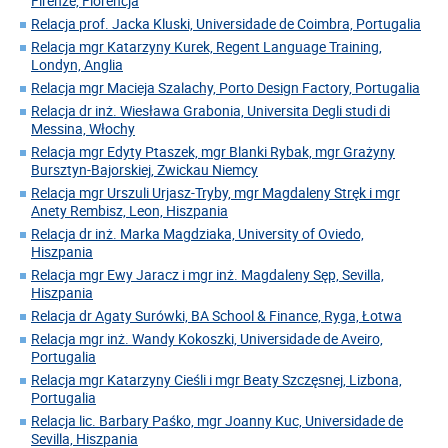
Firenze, Florencja
Relacja prof. Jacka Kluski, Universidade de Coimbra, Portugalia
Relacja mgr Katarzyny Kurek, Regent Language Training,
Londyn, Anglia
Relacja mgr Macieja Szalachy, Porto Design Factory, Portugalia
Relacja dr inż. Wiesława Grabonia, Universita Degli studi di
Messina, Włochy
Relacja mgr Edyty Ptaszek, mgr Blanki Rybak, mgr Grażyny
Bursztyn-Bajorskiej, Zwickau Niemcy
Relacja mgr Urszuli Urjasz-Tryby, mgr Magdaleny Stręk i mgr
Anety Rembisz, Leon, Hiszpania
Relacja dr inż. Marka Magdziaka, University of Oviedo,
Hiszpania
Relacja mgr Ewy Jaracz i mgr inż. Magdaleny Sęp, Sevilla,
Hiszpania
Relacja dr Agaty Surówki, BA School & Finance, Ryga, Łotwa
Relacja mgr inż. Wandy Kokoszki, Universidade de Aveiro,
Portugalia
Relacja mgr Katarzyny Cieśli i mgr Beaty Szczęsnej, Lizbona,
Portugalia
Relacja lic. Barbary Paśko, mgr Joanny Kuc, Universidade de
Sevilla, Hiszpania