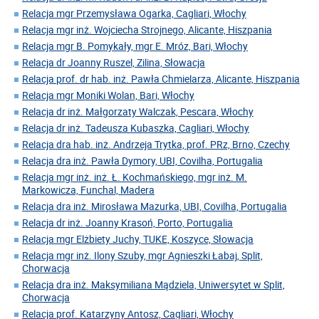
Relacja mgr Przemysława Ogarka, Cagliari, Włochy
Relacja mgr inż. Wojciecha Strojnego, Alicante, Hiszpania
Relacja mgr B. Pomykały, mgr E. Mróz, Bari, Włochy
Relacja dr Joanny Ruszel, Zilina, Słowacja
Relacja prof. dr hab. inż. Pawła Chmielarza, Alicante, Hiszpania
Relacja mgr Moniki Wolan, Bari, Włochy
Relacja dr inż. Małgorzaty Walczak, Pescara, Włochy
Relacja dr inż. Tadeusza Kubaszka, Cagliari, Włochy
Relacja dra hab. inż. Andrzeja Trytka, prof. PRz, Brno, Czechy
Relacja dra inż. Pawła Dymory, UBI, Covilha, Portugalia
Relacja mgr inż. inż. Ł. Kochmańskiego, mgr inż. M.
Markowicza, Funchal, Madera
Relacja dra inż. Mirosława Mazurka, UBI, Covilha, Portugalia
Relacja dr inż. Joanny Krasoń, Porto, Portugalia
Relacja mgr Elżbiety Juchy, TUKE, Koszyce, Słowacja
Relacja mgr inż. Ilony Szuby, mgr Agnieszki Łabaj, Split,
Chorwacja
Relacja dra inż. Maksymiliana Mądziela, Uniwersytet w Split,
Chorwacja
Relacja prof. Katarzyny Antosz, Cagliari, Włochy