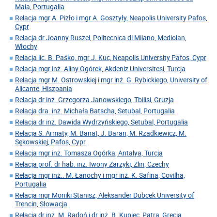
Maia, Portugalia
Relacja mgr A. Pizło i mgr A. Gosztyły, Neapolis University Pafos,
Cypr
Relacja dr Joanny Ruszel, Politecnica di Milano, Mediolan,
Włochy
Relacja lic. B. Paśko, mgr J. Kuc, Neapolis University Pafos, Cypr
Relacja mgr inż. Aliny Ogórek, Akdeniz Universitesi, Turcja
Relacja mgr M. Ostrowskiej i mgr inż. G. Rybickiego, University of
Alicante, Hiszpania
Relacja dr inż. Grzegorza Janowskiego, Tbilisi, Gruzja
Relacja dra. inż. Michała Batscha, Setubal, Portugalia
Relacja dr inż. Dawida Wydrzyńskiego, Setubal, Portugalia
Relacja S. Armaty, M. Banat, J. Baran, M. Rzadkiewicz, M.
Sękowskiej, Pafos, Cypr
Relacja mgr inż. Tomasza Ogórka, Antalya, Turcja
Relacja prof. dr hab. inż. Iwony Zarzyki, Zlin, Czechy
Relacja mgr inż.. M. Łanochy i mgr inż. K. Safina, Covilha,
Portugalia
Relacja mgr Moniki Stanisz, Aleksander Dubcek University of
Trencin, Słowacja
Relacja dr inż. M. Radoń i dr inż. B. Kupiec, Patra, Grecja