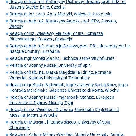
Relacja dr hab. inż. Katarzyny Pietruchy-Urbanik, prof. PRz i dr
Justyny Stecko, Brno, Czechy
Relacja dr inż. arch. Anny Martyki, Walencja, Hiszpania
Relacja dr hab. inż. Katarzyny Antosz, prof. PRz, Cassino,
Włochy
Relacja dr inż. Wiesławy Malskiej i dr inż. Tomasza
Binkowskiego, Koszyce, Słowacja
Relacja dr hab. inż. Andrzeja Dzierwy, prof. PRz, University of the
Basque Country, Hiszpania
Relacja mgr Moniki Stanisz, Technical University of Crete
Relacja dr Joanny Ruszel, University of Split
Relacja dr hab. inż. Marka Magdziaka i dr inż. Romana
Wdowika, Kaunas University of Technology
Relacja mgr Beaty Radzyniak, mgr Katarzyny Kadaj-Kucy, mgra
Konrada Marciniaka, Sapienza Universita di Roma, Włochy
Relacja dr Joanny Ruszel, mgr Moniki Stanisz, European
University of Cyprus, Nikozja, Cypr
Relacja dr inż. Wiesława Grabonia, Universita Degli Studi di
Messina, Mesyna, Włochy
Relacja dr Macieja Chrzanowskiego, University of Split
Chorwacja
Relacja dr Aldony Migały-Warchoł, Akdeniz University, Antalia,