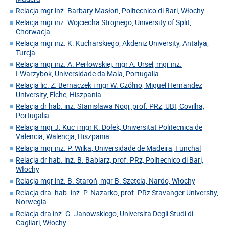
Relacja mgr inż. Barbary Masłoń, Politecnico di Bari, Włochy
Relacja mgr inż. Wojciecha Strojnego, University of Split,
Chorwacja
Relacja mgr inż. K. Kucharskiego, Akdeniz University, Antalya,
Turcja
Relacja mgr inż. A. Perłowskiej, mgr A. Ursel, mgr inż.
I.Warzybok, Universidade da Maia, Portugalia
Relacja lic. Z. Bernaczek i mgr W. Czółno, Miguel Hernandez
University, Elche, Hiszpania
Relacja dr hab. inż. Stanisława Nogi, prof. PRz, UBI, Covilha,
Portugalia
Relacja mgr J. Kuc i mgr K. Dołek, Universitat Politecnica de
Valencia, Walencja, Hiszpania
Relacja mgr inż. P. Wilka, Universidade de Madeira, Funchal
Relacja dr hab. inż. B. Babiarz, prof. PRz, Politecnico di Bari,
Włochy
Relacja mgr inż. B. Staroń, mgr B. Szetela, Nardo, Włochy
Relacja dra. hab. inż. P. Nazarko, prof. PRz Stavanger University,
Norwegia
Relacja dra inż. G. Janowskiego, Universita Degli Studi di
Cagliari, Włochy