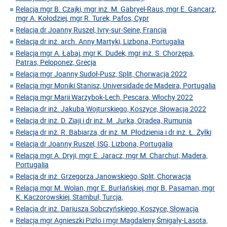
Relacja mgr B. Czajki, mgr inż. M. Gabryel-Raus, mgr E. Gancarz,
mgr A. Kołodziej, mgr R. Turek, Pafos, Cypr
Relacja dr Joanny Ruszel, Ivry-sur-Seine, Francja
Relacja dr inż. arch. Anny Martyki, Lizbona, Portugalia
Relacja mgr A. Łabaj, mgr K. Dudek, mgr inż. S. Chorzępa,
Patras, Peloponez, Grecja
Relacja mgr Joanny Sudoł-Pusz, Split, Chorwacja 2022
Relacja mgr Moniki Stanisz, Universidade de Madeira, Portugalia
Relacja mgr Marii Warzybok-Lech, Pescara, Włochy 2022
Relacja dr inż. Jakuba Wojturskiego, Koszyce, Słowacja 2022
Relacja dr inż. D. Ziaji i dr inż. M. Jurka, Oradea, Rumunia
Relacja dr inż. R. Babiarza, dr inż. M. Płodzienia i dr inż. Ł. Żyłki
Relacja dr Joanny Ruszel, ISG, Lizbona, Portugalia
Relacja mgr A. Dryji, mgr E. Jaracz, mgr M. Charchut, Madera,
Portugalia
Relacja dr inż. Grzegorza Janowskiego, Split, Chorwacja
Relacja mgr M. Wolan, mgr E. Burłańskiej, mgr B. Pasaman, mgr
K. Kaczorowskiej, Stambuł, Turcja,
Relacja dr inż. Dariusza Sobczyńskiego, Koszyce, Słowacja
Relacja mgr Agnieszki Pizło i mgr Magdaleny Śmigały-Lasota,