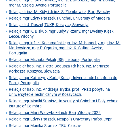
mgr M. Szeląg, Aveiro, Portugalia
Relacja dr inż. M. Kidy i dr inż. S. Ziembowicz, Bari, Włochy
Relacja mgr Edyty Ptaszek, Funchal, University of Madeira
Relacja dr J. Ruszel, TUKE, Koszyce, Słowacja
Relacja mgr K. Biskup, mgr Judyty Rżany, mgr Eweliny Klęsk,
Lecce, Włochy
Relacja mgr inż. Ł. Kochmańskiego, inż. M. Łanochy, mgr inż. M.
Markowicza, mgr P. Ogarka, mgr inż. K. Safina, Aveiro,
Portugalia
Relacja mgr Michała Pękali, ISG, Lizbona, Portugalia
Relacja dr hab. inż. Piotra Bogusza i dr hab. inż. Mariusza
Korkosza, Koszyce, Słowacja
Relacja mgr Katarzyny Kadaj-Kuca, Universidade Lusofona do
Porto, Portugalia
Relacja dr hab. inż. Andrzeja Trytka, prof. PRz z pobytu na
Uniwersytecie Technicznym w Koszycach,
Relacja mgr Moniki Stanisz, University of Coimbra i Polytechnic
Istitute of Coimbra
Relacja mgr Marii Warzybok-Lech, Bari, Włochy 2022
Relacja mgr Edyty Ptaszek, Neapolis University Pafos, Cypr
Relacja mgr Monika Stanisz, TBU, Czechy