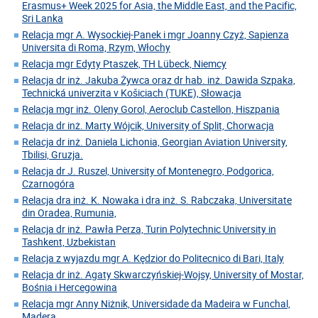
Erasmus+ Week 2025 for Asia, the Middle East, and the Pacific,
Sri Lanka
Relacja mgr A. Wysockiej-Panek i mgr Joanny Czyż, Sapienza
Universita di Roma, Rzym, Włochy
Relacja mgr Edyty Ptaszek, TH Lübeck, Niemcy
Relacja dr inż. Jakuba Żywca oraz dr hab. inż. Dawida Szpaka,
Technická univerzita v Košiciach (TUKE), Słowacja
Relacja mgr inż. Oleny Gorol, Aeroclub Castellon, Hiszpania
Relacja dr inż. Marty Wójcik, University of Split, Chorwacja
Relacja dr inż. Daniela Lichonia, Georgian Aviation University,
Tbilisi, Gruzja.
Relacja dr J. Ruszel, University of Montenegro, Podgorica,
Czarnogóra
Relacja dra inż. K. Nowaka i dra inż. S. Rabczaka, Universitate
din Oradea, Rumunia,
Relacja dr inż. Pawła Perza, Turin Polytechnic University in
Tashkent, Uzbekistan
Relacja z wyjazdu mgr A. Kędzior do Politecnico di Bari, Italy
Relacja dr inż. Agaty Skwarczyńskiej-Wojsy, University of Mostar,
Bośnia i Hercegowina
Relacja mgr Anny Niżnik, Universidade da Madeira w Funchal,
Madera