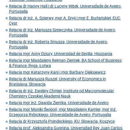
Relacja dr Hanny Hall i dr Lucyny Witek, Universidade de Aveiro,
Portugalia
Relacja dr inż. A. Dzierwy, mgr A. Dryji i mgr E. Burłańskiej, EUC,
Cypr
Relacja dr inż. Mariusza Szewczyka, Universidade de Aveiro,
Portugalia
Relacja dr inż. Roberta Smusza, Universidade de Aveiro,
Portugalia
Relacja mgr Anny Dziury, Universidad de Sevilla, Hiszpania
Relacja mgr Magdaleny Rejman-Zientek, BA School of Business
& Finance, Ryga, Łotwa
Relacja mgr Katarzyny Kani i mgr Barbary Oleksiewicz
Relacja dr Mariusza Ruszel, University of Economics in
Bratislava, Słowacja
Relacja dr inż. Eweliny Chmiel, Institute od Macromolecular
Chemistry Czeskiej Akademii Nauk
Relacja mgr inż. Dawida Zientka, Universidade de Aveiro
Relacja mgr Moniki Świgoń, mgr Magdaleny Kamler, mgr inż.
Grzegorza Rybickiego, Universidade de Aveiro, Portugalia
Relacja dr Krzysztofa Prendeckiego, KU, Słowacja, Koszyce
Relacja prof. Aleksandra Gugnina, Universidad Rey Juan Carlos,