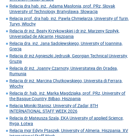
Relacja dra hab. inż., Adama Masłonia, prof. PRz, Slovak
University of Technology, Bratysława, Słowacja
Relacja prof. dra hab. inż. Pawła Chmielarza, University of Turin,
Turyn, Włochy
Relacja dr inż. Beaty Krzykowskiej i dr inż. Marzeny Szpiłyk,
Universidad de Alicante, Hiszpania
Relacja dra. inż. Jana Sadolewskiego, University of Ioannina,
Grecja
Relacja dr inż Agnieszki Jędrusik, Georgian Technical University,
Gruzja
Relacja dr inż. Joanny Czarnoty, Universitatea din Oradea,
Rumunia
Relacja dr inż. Marcina Chutkowskiego, Universita di Ferrara,
Włochy
Relacja dr. hab. inż. Marka Magdziaka, prof. PRz, University of
the Basque Country, Bilbao, Hiszpania
Relacja Moniki Stanisz, University of Zadar, 8TH
INTERNATIONAL STAFF WEEK 2026
Relacja dr Mateusza Szala, EKA University of applied Science,
Ryga, Łotwa
Relacja mgr Edyty Ptaszek, University of Almeria. Hiszpania. XV
International Staff Week