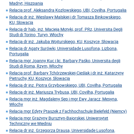
Madryt, Hiszpania
Relacja prof. Aleksandra Kozłowskiego, UBI, Covilha, Portugalia
Relacja dr inż. Wiesławy Malskiej i dr Tomasza Binkowskiego,
KU, Slowacja
Relacja dr hab. inż. Macieja Motyki, prof. PRz, Universita Degli
Studi di Torino, Turyn, Włochy
Relacja dr inż. Jakuba Wojturskiego, KU, Koszyce, Słowacja
Relacja dr Agaty Surówki, Universidade Lusofona, Lizbona,
Portugalia
Relacja mgr Joanny Kuc i lic. Barbary Paśko, Universita degli
Studi di Roma, Rzym, Włochy
Relacja prof. Barbary Tchórzewskiej-Cieślak i dr inż. Katarzyny
Pietruchy, KU, Koszyce, Słowacja
Relacja dr inz. Piotra Grzybowskiego, UBI, Covilha, Portugalia
Relacja dr inż. Mariusza Trybusa, UBI, Covilha, Portugalia
Relacja mgr inż. Magdaleny Sęp i mgr Ewy Jaracz, Mesyna,
Włochy
Relacja mgr Edyty Ptaszek z Fachhochschule Bielefeld (Niemcy)
Relacja mgr Grażyny Bursztyn-Bajorskiej, Uniwersytet
Techniczny we Wiedniu
Relacja dr inż. Grzegorza Drausa, Universidade Lusofona,