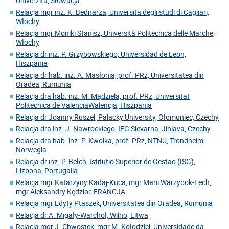
Univerzita, Słowacja
Relacja mgr inż. K. Bednarza, Universita degli studi di Cagliari,
Włochy
Relacja mgr Moniki Stanisz, Università Politecnica delle Marche,
Włochy
Relacja dr inż. P. Grzybowskiego, Universidad de Leon,
Hiszpania
Relacja dr hab. inż. A. Masłonia, prof. PRz, Universitatea din
Oradea, Rumunia
Relacja dra hab. inż. M. Mądziela, prof. PRz, Universitat
Politecnica de ValenciaWalencja, Hiszpania
Relacja dr Joanny Ruszel, Palacky University, Ołomuniec, Czechy
Relacja dra inż. J. Nawrockiego, IEG Slevarna, Jihlava, Czechy
Relacja dra hab. inż. P. Kwolka, prof. PRz, NTNU, Trondheim,
Norwegia
Relacja dr inż. P. Bełch, Istitutio Superior de Gestao (ISG),
Lizbona, Portugalia
Relacja mgr Katarzyny Kadaj-Kuca, mgr Marii Warzybok-Lech,
mgr Aleksandry Kędzior, FRANCJA
Relacja mgr Edyty Ptaszek, Universitatea din Oradea, Rumunia
Relacja dr A. Migały-Warchoł, Wilno, Litwa
Relacja mgr J. Chwostek, mgr M. Kołodziej, Universidade da