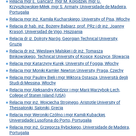
Relacja mgr E. Gancarz, mgr M. Kołodziej, mgr G.
Krzyszkowskiej-Miłek, mgr S. Armaty, Universidade de Madeira,
Portugalia
Relacja mgr inż. Kamila Kucharskiego, University of Pisa, Włochy
Relacja dr hab. inż. Bożeny Babiarz, prof. PRz i dr inż. Joanny
Krasoń, Universidad de Vigo, Hiszpania
Relacja dr iż. Dolroty Naróg, Georgian Technical University,
Gruzja
Relacja dr inż. Wiesławy Malskiej i dr inż. Tomasza
Binkowskiego, Technical University of Kosice, Koszyce, Słowacja
Relacja mgr Katarzyny Kurek, University of Foggia, Włochy
Relacja mgr Moniki Kamler, Newton University, Praga, Czechy
Relacja mgr Pauliny Bieli i mgr Wiktora Ostasza, Università degli
Studi di Messina, Włochy
Relacja mgr Aleksandry Kędzior i mgr Marii Warzybok-Lech,
College of Staten Island (USA)
Relacja mgr inż. Wojciecha Strojnego, Aristotle University of
Thessaloniki, Saloniki, Grecja
Relacja mgr Weroniki Czółno i mgr Kamili Kubackiej,
Universidade Lusofona do Porto, Portugalia
Relacja mgr inż. Grzegorza Rybickiego, Universidade de Madeira,
Portugalia