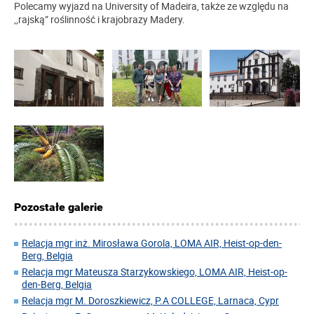
Polecamy wyjazd na University of Madeira, także ze względu na
,,rajską” roślinność i krajobrazy Madery.
Pozostałe galerie
Relacja mgr inż. Mirosława Gorola, LOMA AIR, Heist-op-den-
Berg, Belgia
Relacja mgr Mateusza Starzykowskiego, LOMA AIR, Heist-op-
den-Berg, Belgia
Relacja mgr M. Doroszkiewicz, P.A COLLEGE, Larnaca, Cypr