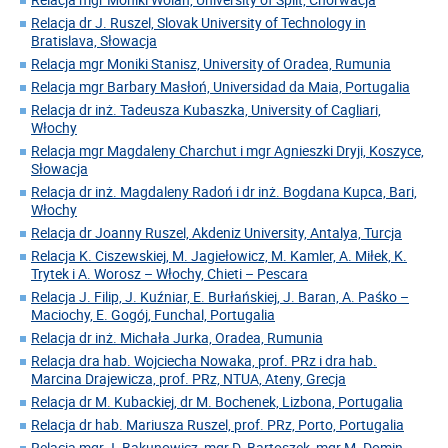
Relacja dr J. Ruszel, Slovak University of Technology in
Bratislava, Słowacja
Relacja mgr Moniki Stanisz, University of Oradea, Rumunia
Relacja mgr Barbary Masłoń, Universidad da Maia, Portugalia
Relacja dr inż. Tadeusza Kubaszka, University of Cagliari,
Włochy
Relacja mgr Magdaleny Charchut i mgr Agnieszki Dryji, Koszyce,
Słowacja
Relacja dr inż. Magdaleny Radoń i dr inż. Bogdana Kupca, Bari,
Włochy
Relacja dr Joanny Ruszel, Akdeniz University, Antalya, Turcja
Relacja K. Ciszewskiej, M. Jagiełowicz, M. Kamler, A. Miłek, K.
Trytek i A. Worosz – Włochy, Chieti – Pescara
Relacja J. Filip, J. Kuźniar, E. Burłańskiej, J. Baran, A. Paśko –
Maciochy, E. Gogój, Funchal, Portugalia
Relacja dr inż. Michała Jurka, Oradea, Rumunia
Relacja dra hab. Wojciecha Nowaka, prof. PRz i dra hab.
Marcina Drajewicza, prof. PRz, NTUA, Ateny, Grecja
Relacja dr M. Kubackiej, dr M. Bochenek, Lizbona, Portugalia
Relacja dr hab. Mariusza Ruszel, prof. PRz, Porto, Portugalia
Relacja mgr J. Bakunowicz, mgr D. Bartoszek, mgr M. Domin,