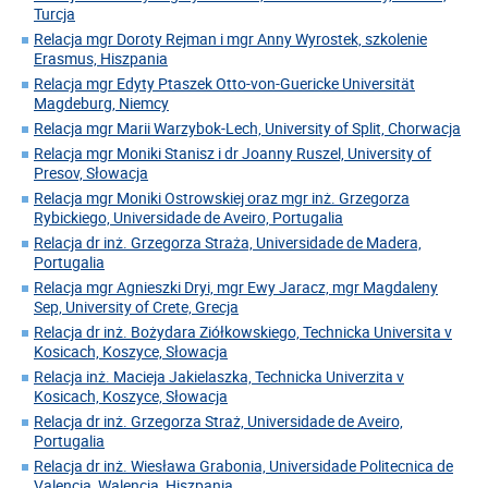
Turcja
Relacja mgr Doroty Rejman i mgr Anny Wyrostek, szkolenie
Erasmus, Hiszpania
Relacja mgr Edyty Ptaszek Otto-von-Guericke Universität
Magdeburg, Niemcy
Relacja mgr Marii Warzybok-Lech, University of Split, Chorwacja
Relacja mgr Moniki Stanisz i dr Joanny Ruszel, University of
Presov, Słowacja
Relacja mgr Moniki Ostrowskiej oraz mgr inż. Grzegorza
Rybickiego, Universidade de Aveiro, Portugalia
Relacja dr inż. Grzegorza Straża, Universidade de Madera,
Portugalia
Relacja mgr Agnieszki Dryi, mgr Ewy Jaracz, mgr Magdaleny
Sep, University of Crete, Grecja
Relacja dr inż. Bożydara Ziółkowskiego, Technicka Universita v
Kosicach, Koszyce, Słowacja
Relacja inż. Macieja Jakielaszka, Technicka Univerzita v
Kosicach, Koszyce, Słowacja
Relacja dr inż. Grzegorza Straż, Universidade de Aveiro,
Portugalia
Relacja dr inż. Wiesława Grabonia, Universidade Politecnica de
Valencia, Walencja, Hiszpania