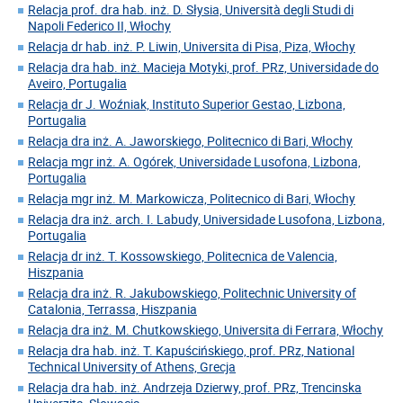
Relacja prof. dra hab. inż. D. Słysia, Università degli Studi di
Napoli Federico II, Włochy
Relacja dr hab. inż. P. Liwin, Universita di Pisa, Piza, Włochy
Relacja dra hab. inż. Macieja Motyki, prof. PRz, Universidade do
Aveiro, Portugalia
Relacja dr J. Woźniak, Instituto Superior Gestao, Lizbona,
Portugalia
Relacja dra inż. A. Jaworskiego, Politecnico di Bari, Włochy
Relacja mgr inż. A. Ogórek, Universidade Lusofona, Lizbona,
Portugalia
Relacja mgr inż. M. Markowicza, Politecnico di Bari, Włochy
Relacja dra inż. arch. I. Labudy, Universidade Lusofona, Lizbona,
Portugalia
Relacja dr inż. T. Kossowskiego, Politecnica de Valencia,
Hiszpania
Relacja dra inż. R. Jakubowskiego, Politechnic University of
Catalonia, Terrassa, Hiszpania
Relacja dra inż. M. Chutkowskiego, Universita di Ferrara, Włochy
Relacja dra hab. inż. T. Kapuścińskiego, prof. PRz, National
Technical University of Athens, Grecja
Relacja dra hab. inż. Andrzeja Dzierwy, prof. PRz, Trencinska