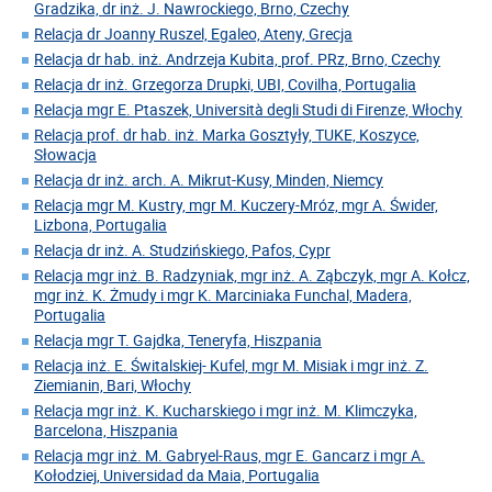
Gradzika, dr inż. J. Nawrockiego, Brno, Czechy
Relacja dr Joanny Ruszel, Egaleo, Ateny, Grecja
Relacja dr hab. inż. Andrzeja Kubita, prof. PRz, Brno, Czechy
Relacja dr inż. Grzegorza Drupki, UBI, Covilha, Portugalia
Relacja mgr E. Ptaszek, Università degli Studi di Firenze, Włochy
Relacja prof. dr hab. inż. Marka Gosztyły, TUKE, Koszyce,
Słowacja
Relacja dr inż. arch. A. Mikrut-Kusy, Minden, Niemcy
Relacja mgr M. Kustry, mgr M. Kuczery-Mróz, mgr A. Świder,
Lizbona, Portugalia
Relacja dr inż. A. Studzińskiego, Pafos, Cypr
Relacja mgr inż. B. Radzyniak, mgr inż. A. Ząbczyk, mgr A. Kołcz,
mgr inż. K. Żmudy i mgr K. Marciniaka Funchal, Madera,
Portugalia
Relacja mgr T. Gajdka, Teneryfa, Hiszpania
Relacja inż. E. Świtalskiej- Kufel, mgr M. Misiak i mgr inż. Z.
Ziemianin, Bari, Włochy
Relacja mgr inż. K. Kucharskiego i mgr inż. M. Klimczyka,
Barcelona, Hiszpania
Relacja mgr inż. M. Gabryel-Raus, mgr E. Gancarz i mgr A.
Kołodziej, Universidad da Maia, Portugalia