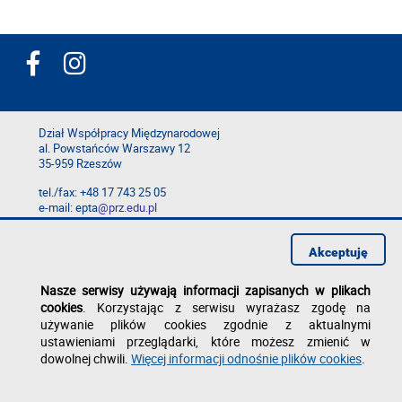
Dział Współpracy Międzynarodowej
al. Powstańców Warszawy 12
35-959 Rzeszów
tel./fax: +48 17 743 25 05
e-mail: epta
@prz.edu.pl
Deklaracja dostępności
Polityka prywatności
Akceptuję
Zgłoś błąd na stronie
Nasze serwisy używają informacji zapisanych w plikach
cookies
. Korzystając z serwisu wyrażasz zgodę na
używanie plików cookies zgodnie z aktualnymi
ustawieniami przeglądarki, które możesz zmienić w
dowolnej chwili.
Więcej informacji odnośnie plików cookies
.