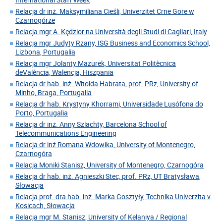
Relacja dr inż. Maksymiliana Cieśli, Univerzitet Crne Gore w
Czarnogórze
Relacja mgr A. Kędzior na Università degli Studi di Cagliari, Italy
Relacja mgr Judyty Rżany, ISG Business and Economics School,
Lizbona, Portugalia
Relacja mgr Jolanty Mazurek, Universitat Politècnica
deValència, Walencja, Hiszpania
Relacja dr hab. inż. Witolda Habrata, prof. PRz, University of
Minho, Braga, Portugalia
Relacja dr hab. Krystyny Khorrami, Universidade Lusófona do
Porto, Portugalia
Relacja dr inż. Anny Szlachty, Barcelona School of
Telecommunications Engineering
Relacja dr inż Romana Wdowika, University of Montenegro,
Czarnogóra
Relacja Moniki Stanisz, University of Montenegro, Czarnogóra
Relacja dr hab. inż. Agnieszki Stec, prof. PRz, UT Bratysława,
Słowacja
Relacja prof. dra hab. inż. Marka Gosztyły, Technika Univerzita v
Kosicach, Słowacja
Relacja mgr M. Stanisz, University of Kelaniya / Regional