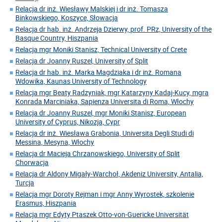
Relacja dr inż. Wiesławy Malskiej i dr inż. Tomasza
Binkowskiego, Koszyce, Słowacja
Relacja dr hab. inż. Andrzeja Dzierwy, prof. PRz, University of the
Basque Country, Hiszpania
Relacja mgr Moniki Stanisz, Technical University of Crete
Relacja dr Joanny Ruszel, University of Split
Relacja dr hab. inż. Marka Magdziaka i dr inż. Romana
Wdowika, Kaunas University of Technology
Relacja mgr Beaty Radzyniak, mgr Katarzyny Kadaj-Kucy, mgra
Konrada Marciniaka, Sapienza Universita di Roma, Włochy
Relacja dr Joanny Ruszel, mgr Moniki Stanisz, European
University of Cyprus, Nikozja, Cypr
Relacja dr inż. Wiesława Grabonia, Universita Degli Studi di
Messina, Mesyna, Włochy
Relacja dr Macieja Chrzanowskiego, University of Split
Chorwacja
Relacja dr Aldony Migały-Warchoł, Akdeniz University, Antalia,
Turcja
Relacja mgr Doroty Rejman i mgr Anny Wyrostek, szkolenie
Erasmus, Hiszpania
Relacja mgr Edyty Ptaszek Otto-von-Guericke Universität