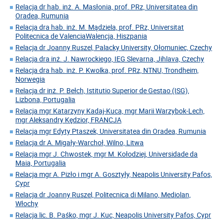
Relacja dr hab. inż. A. Masłonia, prof. PRz, Universitatea din
Oradea, Rumunia
Relacja dra hab. inż. M. Mądziela, prof. PRz, Universitat
Politecnica de ValenciaWalencja, Hiszpania
Relacja dr Joanny Ruszel, Palacky University, Ołomuniec, Czechy
Relacja dra inż. J. Nawrockiego, IEG Slevarna, Jihlava, Czechy
Relacja dra hab. inż. P. Kwolka, prof. PRz, NTNU, Trondheim,
Norwegia
Relacja dr inż. P. Bełch, Istitutio Superior de Gestao (ISG),
Lizbona, Portugalia
Relacja mgr Katarzyny Kadaj-Kuca, mgr Marii Warzybok-Lech,
mgr Aleksandry Kędzior, FRANCJA
Relacja mgr Edyty Ptaszek, Universitatea din Oradea, Rumunia
Relacja dr A. Migały-Warchoł, Wilno, Litwa
Relacja mgr J. Chwostek, mgr M. Kołodziej, Universidade da
Maia, Portugalia
Relacja mgr A. Pizło i mgr A. Gosztyły, Neapolis University Pafos,
Cypr
Relacja dr Joanny Ruszel, Politecnica di Milano, Mediolan,
Włochy
Relacja lic. B. Paśko, mgr J. Kuc, Neapolis University Pafos, Cypr