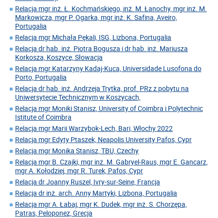
Relacja mgr inż. Ł. Kochmańskiego, inż. M. Łanochy, mgr inż. M.
Markowicza, mgr P. Ogarka, mgr inż. K. Safina, Aveiro,
Portugalia
Relacja mgr Michała Pękali, ISG, Lizbona, Portugalia
Relacja dr hab. inż. Piotra Bogusza i dr hab. inż. Mariusza
Korkosza, Koszyce, Słowacja
Relacja mgr Katarzyny Kadaj-Kuca, Universidade Lusofona do
Porto, Portugalia
Relacja dr hab. inż. Andrzeja Trytka, prof. PRz z pobytu na
Uniwersytecie Technicznym w Koszycach,
Relacja mgr Moniki Stanisz, University of Coimbra i Polytechnic
Istitute of Coimbra
Relacja mgr Marii Warzybok-Lech, Bari, Włochy 2022
Relacja mgr Edyty Ptaszek, Neapolis University Pafos, Cypr
Relacja mgr Monika Stanisz, TBU, Czechy
Relacja mgr B. Czajki, mgr inż. M. Gabryel-Raus, mgr E. Gancarz,
mgr A. Kołodziej, mgr R. Turek, Pafos, Cypr
Relacja dr Joanny Ruszel, Ivry-sur-Seine, Francja
Relacja dr inż. arch. Anny Martyki, Lizbona, Portugalia
Relacja mgr A. Łabaj, mgr K. Dudek, mgr inż. S. Chorzępa,
Patras, Peloponez, Grecja