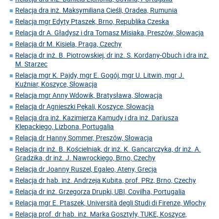
Relacja dra inż. Maksymiliana Cieśli, Oradea, Rumunia
Relacja mgr Edyty Ptaszek, Brno, Republika Czeska
Relacja dr A. Gładysz i dra Tomasz Misiaka, Preszów, Słowacja
Relacja dr M. Kisiela, Praga, Czechy
Relacja dr inż. B. Piotrowskiej, dr inż. S. Kordany-Obuch i dra inż.
M. Starzec
Relacja mgr K. Pajdy, mgr E. Gogój, mgr U. Litwin, mgr J.
Kuźniar, Koszyce, Słowacja
Relacja mgr Anny Wdowik, Bratysława, Słowacja
Relacja dr Agnieszki Pękali, Koszyce, Słowacja
Relacja dra inż. Kazimierza Kamudy i dra inż. Dariusza
Klepackiego, Lizbona, Portugalia
Relacja dr Hanny Sommer, Preszów, Słowacja
Relacja dr inż. B. Kościelniak, dr inż. K. Gancarczyka, dr inż. A.
Gradzika, dr inż. J. Nawrockiego, Brno, Czechy
Relacja dr Joanny Ruszel, Egaleo, Ateny, Grecja
Relacja dr hab. inż. Andrzeja Kubita, prof. PRz, Brno, Czechy
Relacja dr inż. Grzegorza Drupki, UBI, Covilha, Portugalia
Relacja mgr E. Ptaszek, Università degli Studi di Firenze, Włochy
Relacja prof. dr hab. inż. Marka Gosztyły, TUKE, Koszyce,