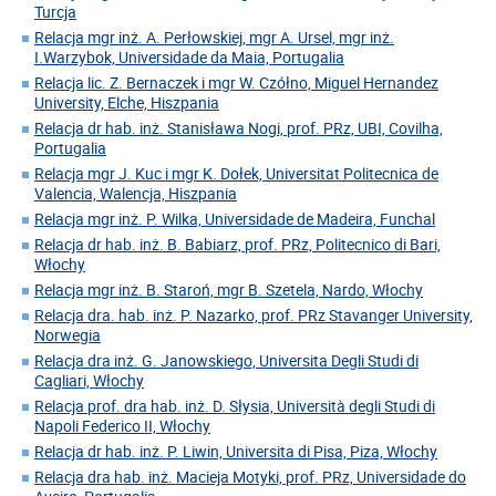
Turcja
Relacja mgr inż. A. Perłowskiej, mgr A. Ursel, mgr inż.
I.Warzybok, Universidade da Maia, Portugalia
Relacja lic. Z. Bernaczek i mgr W. Czółno, Miguel Hernandez
University, Elche, Hiszpania
Relacja dr hab. inż. Stanisława Nogi, prof. PRz, UBI, Covilha,
Portugalia
Relacja mgr J. Kuc i mgr K. Dołek, Universitat Politecnica de
Valencia, Walencja, Hiszpania
Relacja mgr inż. P. Wilka, Universidade de Madeira, Funchal
Relacja dr hab. inż. B. Babiarz, prof. PRz, Politecnico di Bari,
Włochy
Relacja mgr inż. B. Staroń, mgr B. Szetela, Nardo, Włochy
Relacja dra. hab. inż. P. Nazarko, prof. PRz Stavanger University,
Norwegia
Relacja dra inż. G. Janowskiego, Universita Degli Studi di
Cagliari, Włochy
Relacja prof. dra hab. inż. D. Słysia, Università degli Studi di
Napoli Federico II, Włochy
Relacja dr hab. inż. P. Liwin, Universita di Pisa, Piza, Włochy
Relacja dra hab. inż. Macieja Motyki, prof. PRz, Universidade do