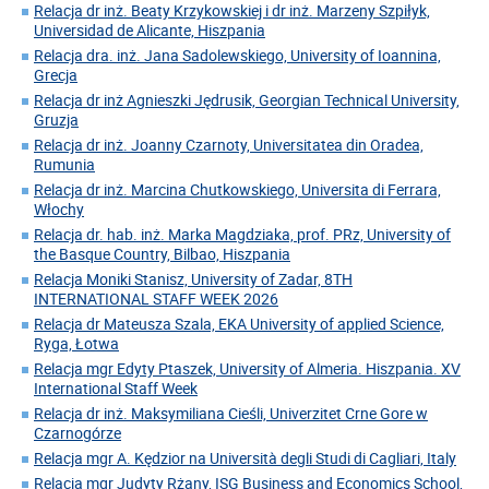
Relacja dr inż. Beaty Krzykowskiej i dr inż. Marzeny Szpiłyk,
Universidad de Alicante, Hiszpania
Relacja dra. inż. Jana Sadolewskiego, University of Ioannina,
Grecja
Relacja dr inż Agnieszki Jędrusik, Georgian Technical University,
Gruzja
Relacja dr inż. Joanny Czarnoty, Universitatea din Oradea,
Rumunia
Relacja dr inż. Marcina Chutkowskiego, Universita di Ferrara,
Włochy
Relacja dr. hab. inż. Marka Magdziaka, prof. PRz, University of
the Basque Country, Bilbao, Hiszpania
Relacja Moniki Stanisz, University of Zadar, 8TH
INTERNATIONAL STAFF WEEK 2026
Relacja dr Mateusza Szala, EKA University of applied Science,
Ryga, Łotwa
Relacja mgr Edyty Ptaszek, University of Almeria. Hiszpania. XV
International Staff Week
Relacja dr inż. Maksymiliana Cieśli, Univerzitet Crne Gore w
Czarnogórze
Relacja mgr A. Kędzior na Università degli Studi di Cagliari, Italy
Relacja mgr Judyty Rżany, ISG Business and Economics School,