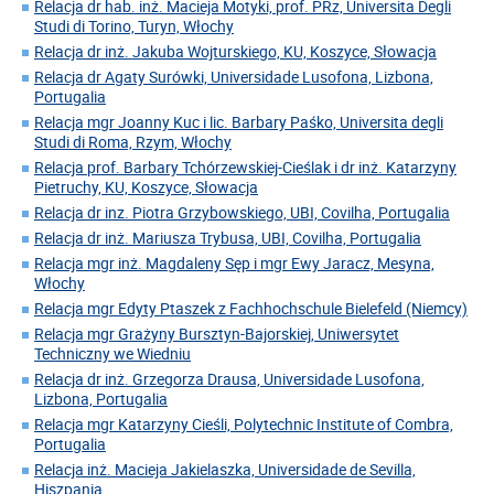
Relacja dr hab. inż. Macieja Motyki, prof. PRz, Universita Degli
Studi di Torino, Turyn, Włochy
Relacja dr inż. Jakuba Wojturskiego, KU, Koszyce, Słowacja
Relacja dr Agaty Surówki, Universidade Lusofona, Lizbona,
Portugalia
Relacja mgr Joanny Kuc i lic. Barbary Paśko, Universita degli
Studi di Roma, Rzym, Włochy
Relacja prof. Barbary Tchórzewskiej-Cieślak i dr inż. Katarzyny
Pietruchy, KU, Koszyce, Słowacja
Relacja dr inz. Piotra Grzybowskiego, UBI, Covilha, Portugalia
Relacja dr inż. Mariusza Trybusa, UBI, Covilha, Portugalia
Relacja mgr inż. Magdaleny Sęp i mgr Ewy Jaracz, Mesyna,
Włochy
Relacja mgr Edyty Ptaszek z Fachhochschule Bielefeld (Niemcy)
Relacja mgr Grażyny Bursztyn-Bajorskiej, Uniwersytet
Techniczny we Wiedniu
Relacja dr inż. Grzegorza Drausa, Universidade Lusofona,
Lizbona, Portugalia
Relacja mgr Katarzyny Cieśli, Polytechnic Institute of Combra,
Portugalia
Relacja inż. Macieja Jakielaszka, Universidade de Sevilla,
Hiszpania