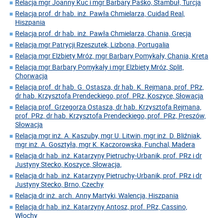
Relacja mgr Joanny Kuc i mgr Barbary Paśko, Stambuł, Turcja
Relacja prof. dr hab. inż. Pawła Chmielarza, Cuidad Real,
Hiszpania
Relacja prof. dr hab. inż. Pawła Chmielarza, Chania, Grecja
Relacja mgr Patrycji Rzeszutek, Lizbona, Portugalia
Relacja mgr Elżbiety Mróz, mgr Barbary Pomykały, Chania, Kreta
Relacja mgr Barbary Pomykały i mgr Elżbiety Mróz, Split,
Chorwacja
Relacja prof. dr hab. G. Ostasza, dr hab. K. Rejmana, prof. PRz,
dr hab. Krzysztofa Prendeckiego, prof. PRz, Koszyce, Słowacja
Relacja prof. Grzegorza Ostasza, dr hab. Krzysztofa Rejmana,
prof. PRz, dr hab. Krzysztofa Prendeckiego, prof. PRz, Preszów,
Słowacja
Relacja mgr inż. A. Kaszuby, mgr U. Litwin, mgr inż. D. Bliźniak,
mgr inż. A. Gosztyła, mgr K. Kaczorowska, Funchal, Madera
Relacja dr hab. inż. Katarzyny Pietruchy-Urbanik, prof. PRz i dr
Justyny Stecko, Koszyce, Słowacja,
Relacja dr hab. inż. Katarzyny Pietruchy-Urbanik, prof. PRz i dr
Justyny Stecko, Brno, Czechy
Relacja dr inż. arch. Anny Martyki, Walencja, Hiszpania
Relacja dr hab. inż. Katarzyny Antosz, prof. PRz, Cassino,
Włochy