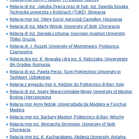
Relacja dr inż. Jakuba Żywca oraz dr hab. inż. Dawida Szpaka,
Technická univerzita v Košiciach (TUKE), Słowacja
Relacja mgr inż. Oleny Gorol, Aeroclub Castellon, Hiszpania
Relacja dr inż. Marty Wójcik, University of Split, Chorwacja
Relacja dr inż. Daniela Lichonia, Georgian Aviation University,
Tbilisi, Gruzja.
Relacja dr J. Ruszel, University of Montenegro, Podgorica,
Czarnogóra
Relacja dra inż. K. Nowaka i dra inż. S. Rabczaka, Universitate
din Oradea, Rumunia,
Relacja dr inż. Pawła Perza, Turin Polytechnic University in
Tashkent, Uzbekistan
Relacja z wyjazdu mgr A. Kędzior do Politecnico di Bari, Italy
Relacja dr inż. Agaty Skwarczyńskiej-Wojsy, University of Mostar,
Bośnia i Hercegowina
Relacja mgr Anny Niżnik, Universidade da Madeira w Funchal,
Madera
Relacja mgr inż. Barbary Masłoń, Politecnico di Bari, Włochy
Relacja mgr inż. Wojciecha Strojnego, University of Split,
Chorwacja
Relacja mgr inż. K. Kucharskiego, Akdeniz University, Antalya,