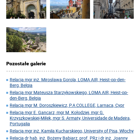
Pozostałe galerie
Relacja mgr inż. Mirosława Gorola, LOMA AIR, Heist-op-den-
Berg, Belgia
Relacja mgr Mateusza Starzykowskiego, LOMA AIR, Heist-op-
den-Berg, Belgia
Relacja mgr M. Doroszkiewicz, P.A COLLEGE, Larnaca, Cypr
Relacja mgr E. Gancarz, mgr M. Kołodziej, mgr G.
Krzyszkowskiej-Miłek, mgr S. Armaty, Universidade de Madeira,
Portugalia
Relacja mgr inż. Kamila Kucharskiego, University of Pisa, Włochy
Relacja dr hab. inż. Bożeny Babiarz, prof. PRz i dr inż. Joanny