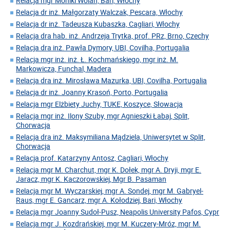
Relacja mgr Moniki Wolan, Bari, Włochy
Relacja dr inż. Małgorzaty Walczak, Pescara, Włochy
Relacja dr inż. Tadeusza Kubaszka, Cagliari, Włochy
Relacja dra hab. inż. Andrzeja Trytka, prof. PRz, Brno, Czechy
Relacja dra inż. Pawła Dymory, UBI, Covilha, Portugalia
Relacja mgr inż. inż. Ł. Kochmańskiego, mgr inż. M.
Markowicza, Funchal, Madera
Relacja dra inż. Mirosława Mazurka, UBI, Covilha, Portugalia
Relacja dr inż. Joanny Krasoń, Porto, Portugalia
Relacja mgr Elżbiety Juchy, TUKE, Koszyce, Słowacja
Relacja mgr inż. Ilony Szuby, mgr Agnieszki Łabaj, Split,
Chorwacja
Relacja dra inż. Maksymiliana Mądziela, Uniwersytet w Split,
Chorwacja
Relacja prof. Katarzyny Antosz, Cagliari, Włochy
Relacja mgr M. Charchut, mgr K. Dołek, mgr A. Dryji, mgr E.
Jaracz, mgr K. Kaczorowskiej, Mgr B. Pasaman
Relacja mgr M. Wyczarskiej, mgr A. Sondej, mgr M. Gabryel-
Raus, mgr E. Gancarz, mgr A. Kołodziej, Bari, Włochy
Relacja mgr Joanny Sudoł-Pusz, Neapolis University Pafos, Cypr
Relacja mgr J. Kozdrańskiej, mgr M. Kuczery-Mróz, mgr M.