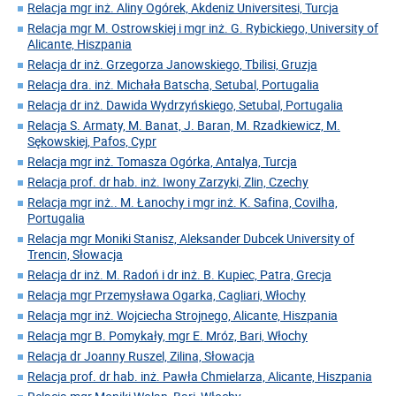
Relacja mgr inż. Aliny Ogórek, Akdeniz Universitesi, Turcja
Relacja mgr M. Ostrowskiej i mgr inż. G. Rybickiego, University of
Alicante, Hiszpania
Relacja dr inż. Grzegorza Janowskiego, Tbilisi, Gruzja
Relacja dra. inż. Michała Batscha, Setubal, Portugalia
Relacja dr inż. Dawida Wydrzyńskiego, Setubal, Portugalia
Relacja S. Armaty, M. Banat, J. Baran, M. Rzadkiewicz, M.
Sękowskiej, Pafos, Cypr
Relacja mgr inż. Tomasza Ogórka, Antalya, Turcja
Relacja prof. dr hab. inż. Iwony Zarzyki, Zlin, Czechy
Relacja mgr inż.. M. Łanochy i mgr inż. K. Safina, Covilha,
Portugalia
Relacja mgr Moniki Stanisz, Aleksander Dubcek University of
Trencin, Słowacja
Relacja dr inż. M. Radoń i dr inż. B. Kupiec, Patra, Grecja
Relacja mgr Przemysława Ogarka, Cagliari, Włochy
Relacja mgr inż. Wojciecha Strojnego, Alicante, Hiszpania
Relacja mgr B. Pomykały, mgr E. Mróz, Bari, Włochy
Relacja dr Joanny Ruszel, Zilina, Słowacja
Relacja prof. dr hab. inż. Pawła Chmielarza, Alicante, Hiszpania