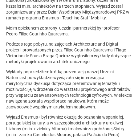
Lusofona) zlokalizowanym w centrum Lizbony. Uczelnia ta
kształci m.in. architektów na trzech stopniach. Wyjazd został
zorganizowany przez Dział Współpracy Międzynarodowej PRZ w
ramach programu Erasmus+ Teaching Staff Mobility.
Moim opiekunem ze strony uczelni partnerskiej był profesor
Pedro Filipe Coutinho Quaresma.
Podczas tego pobytu, na zajęciach Architecture and Digital
project I prowadzonych przez Filipe Coutinho Quaresma i Tiago
Victorino de Sousa Braga Queiroz wygłosiłem wykłady dotyczące
metodyki projektowania architektonicznego.
Wykłady poprzedziłem krótką prezentacją naszej Uczelni.
Natomiast po wykładzie wywiązała się interesująca i
merytoryczna dyskusja dotycząca prezentowanej tematyki i
możliwości jej wdrożenia do warsztatu projektowego architektów
przy wsparciu zaawansowanych technologii cyfrowych. W efekcie
nawiązana została współpraca naukowa, która może
zaowocować wspólnym artykułem naukowym.
Wyjazd Erasmus+ był również okazją do poznania wspaniałej,
portugalskiej kultury, a w szczególności architektury urokliwej
Lizbony (m.in. dzielnicy Alfama) i malowniczo położonej Sintry
(m.in.: zamku Castelo dos Mouros, pałacu Palácio da Pena).