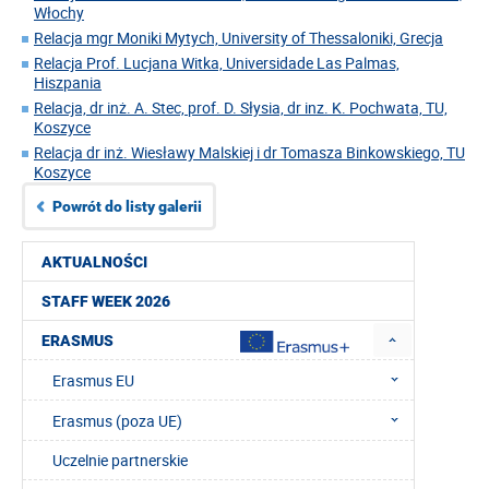
Włochy
Relacja mgr Moniki Mytych, University of Thessaloniki, Grecja
Relacja Prof. Lucjana Witka, Universidade Las Palmas,
Hiszpania
Relacja, dr inż. A. Stec, prof. D. Słysia, dr inz. K. Pochwata, TU,
Koszyce
Relacja dr inż. Wiesławy Malskiej i dr Tomasza Binkowskiego, TU
Koszyce
Powrót do listy galerii
AKTUALNOŚCI
STAFF WEEK 2026
ERASMUS
Erasmus EU
Erasmus (poza UE)
Uczelnie partnerskie