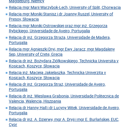
Magdeburg, Niemcy
Relacja mgr Marii Warzybok-Lech, University of Split, Chorwacja
Relacja mgr Moniki Stanisz i dr Joanny Ruszel, University of
Presov, Słowacja
Relacja mgr Moniki Ostrowskiej oraz mgr inż. Grzegorza
Rybickiego, Universidade de Aveiro, Portugalia
Relacja dr inż. Grzegorza Straża, Universidade de Madera,
Portugalia
Relacja mgr Agnieszki Dryi, mgr Ewy Jaracz, mgr Magdaleny
Sep, University of Crete, Grecja
Relacja dr inż. Bożydara Ziółkowskiego, Technicka Universita v
Kosicach, Koszyce, Słowacja
Relacja inż. Macieja Jakielaszka, Technicka Univerzita v
Kosicach, Koszyce, Słowacja
Relacja dr inż. Grzegorza Straż, Universidade de Aveiro,
Portugalia
Relacja dr inż. Wiesława Grabonia, Universidade Politecnica de
Valencia, Walencja, Hiszpania
Relacja dr Hanny Hall i dr Lucyny Witek, Universidade de Aveiro,
Portugalia
Relacja dr inż. A. Dzierwy, mgr A. Dryji i mgr E. Burłańskiej, EUC,
Cypr