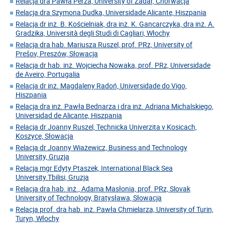
Relacja dra Pawła Perza, University of Zadar, Chorwacja
Relacja dra Szymona Dudka, Universidade Alicante, Hiszpania
Relacja dr inż. B. Kościelniak, dra inż. K. Gancarczyka, dra inż. A.
Gradzika, Università degli Studi di Cagliari, Włochy
Relacja dra hab. Mariusza Ruszel, prof. PRz, University of
Prešov, Preszów, Słowacja
Relacja dr hab. inż. Wojciecha Nowaka, prof. PRz, Universidade
de Aveiro, Portugalia
Relacja dr inż. Magdaleny Radoń, Universidade do Vigo,
Hiszpania
Relacja dra inż. Pawła Bednarza i dra inż. Adriana Michalskiego,
Universidad de Alicante, Hiszpania
Relacja dr Joanny Ruszel, Technicka Univerzita v Kosicach,
Koszyce, Słowacja
Relacja dr Joanny Wiażewicz, Business and Technology
University, Gruzja
Relacja mgr Edyty Ptaszek, International Black Sea
University.Tbilisi, Gruzja
Relacja dra hab. inż., Adama Masłonia, prof. PRz, Slovak
University of Technology, Bratysława, Słowacja
Relacja prof. dra hab. inż. Pawła Chmielarza, University of Turin,
Turyn, Włochy