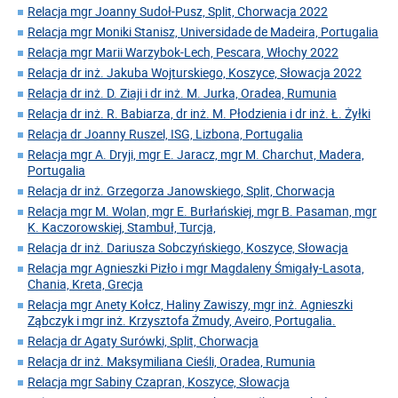
Relacja mgr Joanny Sudoł-Pusz, Split, Chorwacja 2022
Relacja mgr Moniki Stanisz, Universidade de Madeira, Portugalia
Relacja mgr Marii Warzybok-Lech, Pescara, Włochy 2022
Relacja dr inż. Jakuba Wojturskiego, Koszyce, Słowacja 2022
Relacja dr inż. D. Ziaji i dr inż. M. Jurka, Oradea, Rumunia
Relacja dr inż. R. Babiarza, dr inż. M. Płodzienia i dr inż. Ł. Żyłki
Relacja dr Joanny Ruszel, ISG, Lizbona, Portugalia
Relacja mgr A. Dryji, mgr E. Jaracz, mgr M. Charchut, Madera,
Portugalia
Relacja dr inż. Grzegorza Janowskiego, Split, Chorwacja
Relacja mgr M. Wolan, mgr E. Burłańskiej, mgr B. Pasaman, mgr
K. Kaczorowskiej, Stambuł, Turcja,
Relacja dr inż. Dariusza Sobczyńskiego, Koszyce, Słowacja
Relacja mgr Agnieszki Pizło i mgr Magdaleny Śmigały-Lasota,
Chania, Kreta, Grecja
Relacja mgr Anety Kołcz, Haliny Zawiszy, mgr inż. Agnieszki
Ząbczyk i mgr inż. Krzysztofa Żmudy, Aveiro, Portugalia.
Relacja dr Agaty Surówki, Split, Chorwacja
Relacja dr inż. Maksymiliana Cieśli, Oradea, Rumunia
Relacja mgr Sabiny Czapran, Koszyce, Słowacja