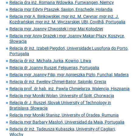
Relacja dra inż. Romana Wdowika, Furtwangen, Niemcy
Relacja mgr Edyty Ptaszek, Saxion, Enschede, Holandia
Relacja mgr A. Binkowskiej, mgr inż. M. Cwynar, mgr inż. J.
Kozdrańskiej, mgr inż. M. Wyczarskiej, UBI, Covilhã, Portugalia
Relacja mgr Joanny Chwostek i mgr Mai Kołodziej
Relacja mgr Anny Drążek i mgr Joanny Makar-Płazy, Koszyce,
Słowacja
Relacja dr inż. Izabeli Piegdoń, Universidade Lusofona do Porto,
Portugalia
Relacja dr inż. Michała Jurka, Kowno, Litwa
Relacja dr Joanny Ruszel, Felguerias, Portugalia
Relacja mgr Joanny Filip, mgr Agnieszka Pizło, Funchal, Madera
Relacja dr inż. Eweliny Chmiel-Bator, Saloniki, Grecja
Relacja prof. dr hab. inż. Pawła Chmielarza, Walencja, Hiszpania
Relacja mgr Moniki Wolan, University of Split, Chorwacja
Relacja dr J. Ruszel, Slovak University of Technology in
Bratislava, Słowacja
Relacja mgr Moniki Stanisz, University of Oradea, Rumunia
Relacja mgr Barbary Masłoń, Universidad da Maia, Portugalia
Relacja dr inż. Tadeusza Kubaszka, University of Cagliari,
Włochy