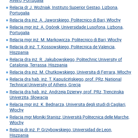
Aveiro, Portugalia
Relacja dr J. Woźniak, Instituto Superior Gestao, Lizbona,
Portugalia
Relacja dra inż. A. Jaworskiego, Politecnico di Bari, Włochy
Relacja mgr inż. A. Ogórek, Universidade Lusofona, Lizbona,
Portugalia
Relacja mgr inż. M. Markowicza, Politecnico di Bari, Włochy
Relacja dr inż. T. Kossowskiego, Politecnica de Valencia,
Hiszpania
Relacja dra inż. R. Jakubowskiego, Politechnic University of
Catalonia, Terrassa, Hiszpania
Relacja dra inż. M. Chutkowskiego, Universita di Ferrara, Włochy
Relacja dra hab. inż. T. Kapuścińskiego, prof. PRz, National
Technical University of Athens, Grecja
Relacja dra hab. inż. Andrzeja Dzierwy, prof. PRz, Trencinska
Univerzita, Słowacja
Relacja mgr inż. K. Bednarza, Universita degli studi di Cagliari,
Włochy
Relacja mgr Moniki Stanisz, Università Politecnica delle Marche,
Włochy
Relacja dr inż. P. Grzybowskiego, Universidad de Leon,
Hiszpania