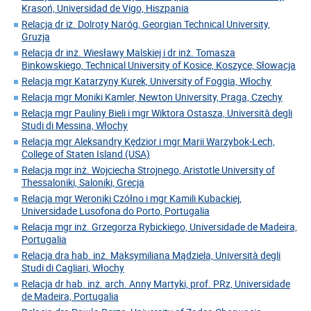
Krasoń, Universidad de Vigo, Hiszpania
Relacja dr iż. Dolroty Naróg, Georgian Technical University,
Gruzja
Relacja dr inż. Wiesławy Malskiej i dr inż. Tomasza
Binkowskiego, Technical University of Kosice, Koszyce, Słowacja
Relacja mgr Katarzyny Kurek, University of Foggia, Włochy
Relacja mgr Moniki Kamler, Newton University, Praga, Czechy
Relacja mgr Pauliny Bieli i mgr Wiktora Ostasza, Università degli
Studi di Messina, Włochy
Relacja mgr Aleksandry Kędzior i mgr Marii Warzybok-Lech,
College of Staten Island (USA)
Relacja mgr inż. Wojciecha Strojnego, Aristotle University of
Thessaloniki, Saloniki, Grecja
Relacja mgr Weroniki Czółno i mgr Kamili Kubackiej,
Universidade Lusofona do Porto, Portugalia
Relacja mgr inż. Grzegorza Rybickiego, Universidade de Madeira,
Portugalia
Relacja dra hab. inż. Maksymiliana Mądziela, Università degli
Studi di Cagliari, Włochy
Relacja dr hab. inż. arch. Anny Martyki, prof. PRz, Universidade
de Madeira, Portugalia