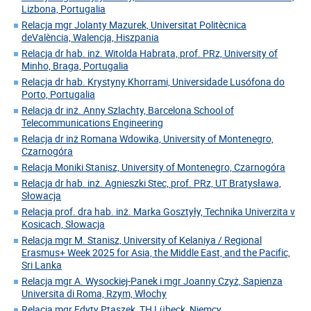
Lizbona, Portugalia
Relacja mgr Jolanty Mazurek, Universitat Politècnica
deValència, Walencja, Hiszpania
Relacja dr hab. inż. Witolda Habrata, prof. PRz, University of
Minho, Braga, Portugalia
Relacja dr hab. Krystyny Khorrami, Universidade Lusófona do
Porto, Portugalia
Relacja dr inż. Anny Szlachty, Barcelona School of
Telecommunications Engineering
Relacja dr inż Romana Wdowika, University of Montenegro,
Czarnogóra
Relacja Moniki Stanisz, University of Montenegro, Czarnogóra
Relacja dr hab. inż. Agnieszki Stec, prof. PRz, UT Bratysława,
Słowacja
Relacja prof. dra hab. inż. Marka Gosztyły, Technika Univerzita v
Kosicach, Słowacja
Relacja mgr M. Stanisz, University of Kelaniya / Regional
Erasmus+ Week 2025 for Asia, the Middle East, and the Pacific,
Sri Lanka
Relacja mgr A. Wysockiej-Panek i mgr Joanny Czyż, Sapienza
Universita di Roma, Rzym, Włochy
Relacja mgr Edyty Ptaszek, TH Lübeck, Niemcy