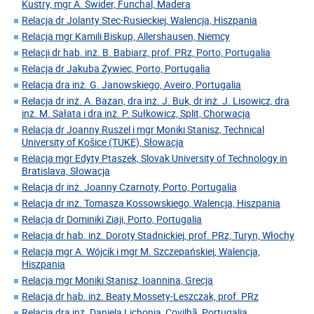
Kustry, mgr A. Świder, Funchal, Madera
Relacja dr Jolanty Stec-Rusieckiej, Walencja, Hiszpania
Relacja mgr Kamili Biskup, Allershausen, Niemcy
Relacji dr hab. inż. B. Babiarz, prof. PRz, Porto, Portugalia
Relacja dr Jakuba Żywiec, Porto, Portugalia
Relacja dra inż. G. Janowskiego, Aveiro, Portugalia
Relacja dr inż. A. Bazan, dra inż. J. Buk, dr inż. J. Lisowicz, dra
inż. M. Sałata i dra inż. P. Sułkowicz, Split, Chorwacja
Relacja dr Joanny Ruszel i mgr Moniki Stanisz, Technical
University of Košice (TUKE), Słowacja
Relacja mgr Edyty Ptaszek, Slovak University of Technology in
Bratislava, Słowacja
Relacja dr inż. Joanny Czarnoty, Porto, Portugalia
Relacja dr inż. Tomasza Kossowskiego, Walencja, Hiszpania
Relacja dr Dominiki Ziaji, Porto, Portugalia
Relacja dr hab. inż. Doroty Stadnickiej, prof. PRz, Turyn, Włochy
Relacja mgr A. Wójcik i mgr M. Szczepańskiej, Walencja,
Hiszpania
Relacja mgr Moniki Stanisz, Ioannina, Grecja
Relacja dr hab. inż. Beaty Mossety-Leszczak, prof. PRz
Relacja dra inż. Daniela Lichonia, Covilhã, Portugalia