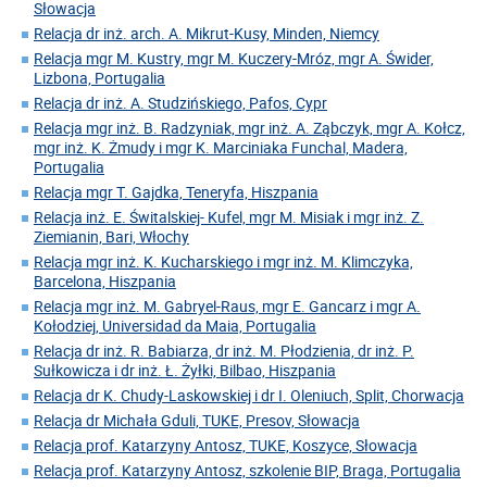
Słowacja
Relacja dr inż. arch. A. Mikrut-Kusy, Minden, Niemcy
Relacja mgr M. Kustry, mgr M. Kuczery-Mróz, mgr A. Świder,
Lizbona, Portugalia
Relacja dr inż. A. Studzińskiego, Pafos, Cypr
Relacja mgr inż. B. Radzyniak, mgr inż. A. Ząbczyk, mgr A. Kołcz,
mgr inż. K. Żmudy i mgr K. Marciniaka Funchal, Madera,
Portugalia
Relacja mgr T. Gajdka, Teneryfa, Hiszpania
Relacja inż. E. Świtalskiej- Kufel, mgr M. Misiak i mgr inż. Z.
Ziemianin, Bari, Włochy
Relacja mgr inż. K. Kucharskiego i mgr inż. M. Klimczyka,
Barcelona, Hiszpania
Relacja mgr inż. M. Gabryel-Raus, mgr E. Gancarz i mgr A.
Kołodziej, Universidad da Maia, Portugalia
Relacja dr inż. R. Babiarza, dr inż. M. Płodzienia, dr inż. P.
Sułkowicza i dr inż. Ł. Żyłki, Bilbao, Hiszpania
Relacja dr K. Chudy-Laskowskiej i dr I. Oleniuch, Split, Chorwacja
Relacja dr Michała Gduli, TUKE, Presov, Słowacja
Relacja prof. Katarzyny Antosz, TUKE, Koszyce, Słowacja
Relacja prof. Katarzyny Antosz, szkolenie BIP, Braga, Portugalia