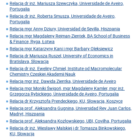
Relacja dr inż. Mariusza Szewczyka, Universidade de Aveiro,
Portugalia
Relacja dr inż. Roberta Smusza, Universidade de Aveiro,
Portugalia
Relacja mgr Anny Dziury, Universidad de Sevilla, Hiszpania
Relacja mgr Magdaleny Rejman-Zientek, BA School of Business
& Finance, Ryga, Łotwa
Relacja mgr Katarzyny Kani i mgr Barbary Oleksiewicz
Relacja dr Mariusza Ruszel, University of Economics in
Bratislava, Słowacja
Relacja dr inż. Eweliny Chmiel, Institute od Macromolecular
Chemistry Czeskiej Akademii Nauk
Relacja mgr inż. Dawida Zientka, Universidade de Aveiro
Relacja mgr Moniki Świgoń, mgr Magdaleny Kamler, mgr inż.
Grzegorza Rybickiego, Universidade de Aveiro, Portugalia
Relacja dr Krzysztofa Prendeckiego, KU, Słowacja, Koszyce
Relacja prof. Aleksandra Gugnina, Universidad Rey Juan Carlos,
Madryt, Hiszpania
Relacja prof. Aleksandra Kozłowskiego, UBI, Covilha, Portugalia
Relacja dr inż. Wiesławy Malskiej i dr Tomasza Binkowskiego,
KU, Slowacja