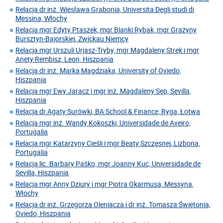
Relacja dr inż. Wiesława Grabonia, Universita Degli studi di
Messina, Włochy
Relacja mgr Edyty Ptaszek, mgr Blanki Rybak, mgr Grażyny
Bursztyn-Bajorskiej, Zwickau Niemcy
Relacja mgr Urszuli Urjasz-Tryby, mgr Magdaleny Stręk i mgr
Anety Rembisz, Leon, Hiszpania
Relacja dr inż. Marka Magdziaka, University of Oviedo,
Hiszpania
Relacja mgr Ewy Jaracz i mgr inż. Magdaleny Sęp, Sevilla,
Hiszpania
Relacja dr Agaty Surówki, BA School & Finance, Ryga, Łotwa
Relacja mgr inż. Wandy Kokoszki, Universidade de Aveiro,
Portugalia
Relacja mgr Katarzyny Cieśli i mgr Beaty Szczęsnej, Lizbona,
Portugalia
Relacja lic. Barbary Paśko, mgr Joanny Kuc, Universidade de
Sevilla, Hiszpania
Relacja mgr Anny Dziury i mgr Piotra Okarmusa, Messyna,
Włochy
Relacja dr inż. Grzegorza Oleniacza i dr inż. Tomasza Świętonia,
Oviedo, Hiszpania