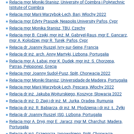
Relacja mgr Moniki Stanisz, University of Coimbra i Polytechnic
Istitute of Coimbra
Relacja mgr Marii Warzybok-Lech, Bari, Włochy 2022
Relacja mgr Edyty Ptaszek, Neapolis University Pafos, Cypr
Relacja mgr Monika Stanisz, TBU, Czechy
Relacja mgr B. Czajki, mgr inż. M. Gabryel-Raus, mgr E. Gancarz,
mgr A. Kołodziej, mgr R. Turek, Pafos, Cypr
Relacja dr Joanny Ruszel, Ivry-sur-Seine, Francja
Relacja dr inż. arch. Anny Martyki, Lizbona, Portugalia
Relacja mgr A. Łabaj, mgr K. Dudek, mgr inż. S. Chorzępa,
Patras, Peloponez, Grecja
Relacja mgr Joanny Sudoł-Pusz, Split, Chorwacja 2022
Relacja mgr Moniki Stanisz, Universidade de Madeira, Portugalia
Relacja mgr Marii Warzybok-Lech, Pescara, Włochy 2022
Relacja dr inż. Jakuba Wojturskiego, Koszyce, Słowacja 2022
Relacja dr inż. D. Ziaji i dr inż. M. Jurka, Oradea, Rumunia
Relacja dr inż. R. Babiarza, dr inż. M. Płodzienia i dr inż. Ł. Żyłki
Relacja dr Joanny Ruszel, ISG, Lizbona, Portugalia
Relacja mgr A. Dryji, mgr E. Jaracz, mgr M. Charchut, Madera,
Portugalia
Relacja dr inż. Grzegorza Janowskiego, Split, Chorwacja