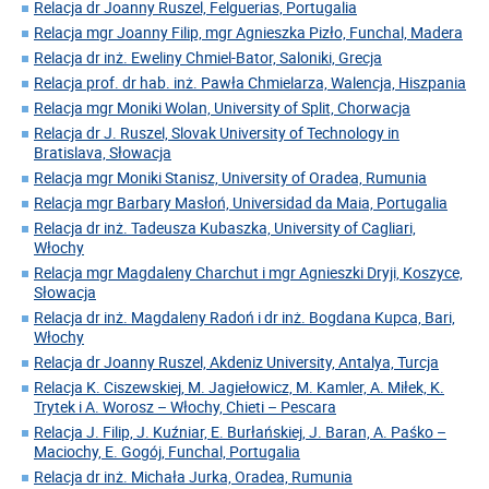
Relacja dr Joanny Ruszel, Felguerias, Portugalia
Relacja mgr Joanny Filip, mgr Agnieszka Pizło, Funchal, Madera
Relacja dr inż. Eweliny Chmiel-Bator, Saloniki, Grecja
Relacja prof. dr hab. inż. Pawła Chmielarza, Walencja, Hiszpania
Relacja mgr Moniki Wolan, University of Split, Chorwacja
Relacja dr J. Ruszel, Slovak University of Technology in
Bratislava, Słowacja
Relacja mgr Moniki Stanisz, University of Oradea, Rumunia
Relacja mgr Barbary Masłoń, Universidad da Maia, Portugalia
Relacja dr inż. Tadeusza Kubaszka, University of Cagliari,
Włochy
Relacja mgr Magdaleny Charchut i mgr Agnieszki Dryji, Koszyce,
Słowacja
Relacja dr inż. Magdaleny Radoń i dr inż. Bogdana Kupca, Bari,
Włochy
Relacja dr Joanny Ruszel, Akdeniz University, Antalya, Turcja
Relacja K. Ciszewskiej, M. Jagiełowicz, M. Kamler, A. Miłek, K.
Trytek i A. Worosz – Włochy, Chieti – Pescara
Relacja J. Filip, J. Kuźniar, E. Burłańskiej, J. Baran, A. Paśko –
Maciochy, E. Gogój, Funchal, Portugalia
Relacja dr inż. Michała Jurka, Oradea, Rumunia