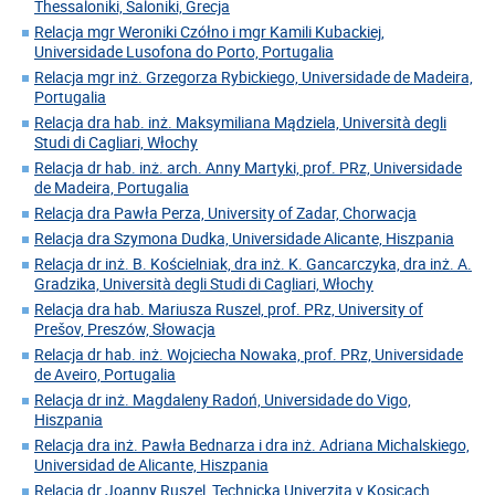
Thessaloniki, Saloniki, Grecja
Relacja mgr Weroniki Czółno i mgr Kamili Kubackiej,
Universidade Lusofona do Porto, Portugalia
Relacja mgr inż. Grzegorza Rybickiego, Universidade de Madeira,
Portugalia
Relacja dra hab. inż. Maksymiliana Mądziela, Università degli
Studi di Cagliari, Włochy
Relacja dr hab. inż. arch. Anny Martyki, prof. PRz, Universidade
de Madeira, Portugalia
Relacja dra Pawła Perza, University of Zadar, Chorwacja
Relacja dra Szymona Dudka, Universidade Alicante, Hiszpania
Relacja dr inż. B. Kościelniak, dra inż. K. Gancarczyka, dra inż. A.
Gradzika, Università degli Studi di Cagliari, Włochy
Relacja dra hab. Mariusza Ruszel, prof. PRz, University of
Prešov, Preszów, Słowacja
Relacja dr hab. inż. Wojciecha Nowaka, prof. PRz, Universidade
de Aveiro, Portugalia
Relacja dr inż. Magdaleny Radoń, Universidade do Vigo,
Hiszpania
Relacja dra inż. Pawła Bednarza i dra inż. Adriana Michalskiego,
Universidad de Alicante, Hiszpania
Relacja dr Joanny Ruszel, Technicka Univerzita v Kosicach,