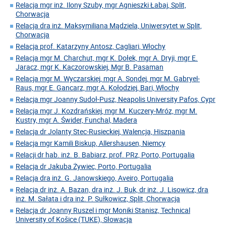
Relacja mgr inż. Ilony Szuby, mgr Agnieszki Łabaj, Split,
Chorwacja
Relacja dra inż. Maksymiliana Mądziela, Uniwersytet w Split,
Chorwacja
Relacja prof. Katarzyny Antosz, Cagliari, Włochy
Relacja mgr M. Charchut, mgr K. Dołek, mgr A. Dryji, mgr E.
Jaracz, mgr K. Kaczorowskiej, Mgr B. Pasaman
Relacja mgr M. Wyczarskiej, mgr A. Sondej, mgr M. Gabryel-
Raus, mgr E. Gancarz, mgr A. Kołodziej, Bari, Włochy
Relacja mgr Joanny Sudoł-Pusz, Neapolis University Pafos, Cypr
Relacja mgr J. Kozdrańskiej, mgr M. Kuczery-Mróz, mgr M.
Kustry, mgr A. Świder, Funchal, Madera
Relacja dr Jolanty Stec-Rusieckiej, Walencja, Hiszpania
Relacja mgr Kamili Biskup, Allershausen, Niemcy
Relacji dr hab. inż. B. Babiarz, prof. PRz, Porto, Portugalia
Relacja dr Jakuba Żywiec, Porto, Portugalia
Relacja dra inż. G. Janowskiego, Aveiro, Portugalia
Relacja dr inż. A. Bazan, dra inż. J. Buk, dr inż. J. Lisowicz, dra
inż. M. Sałata i dra inż. P. Sułkowicz, Split, Chorwacja
Relacja dr Joanny Ruszel i mgr Moniki Stanisz, Technical
University of Košice (TUKE), Słowacja