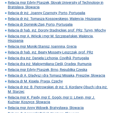
Relacja mgr Edyty Ptaszek, Slovak University of Technology in
Bratislava, Słowacja
Relacja dr inż. Joanny Czarnoty, Porto, Portugalia
Relacja dr inż. Tomasza Kossowskiego, Walencja, Hiszpania
Relacja dr Dominiki Ziaji, Porto, Portugalia
Relacja dr hab. inż. Doroty Stadnickiej, prof. PRz, Turyn, Włochy
Relacja mgr A. Wójcik i mgr M. Szczepańskiej, Walencja,
Hiszpania
Relacja mgr Moniki Stanisz, Ioannina, Grecja
Relacja dr hab. inż. Beaty Mossety-Leszczak, prof. PRz
Relacja dra inż. Daniela Lichonia, Covilhã, Portugalia
Relacja dra inż. Maksymiliana Cieśli, Oradea, Rumunia
Relacja mgr Edyty Ptaszek, Brno, Republika Czeska
Relacja dr A. Gładysz i dra Tomasz Misiaka, Preszów, Słowacja
Relacja dr M. Kisiela, Praga, Czechy
Relacja dr inż. B. Piotrowskiej, dr inż. S. Kordany-Obuch i dra inż.
M. Starzec
Relacja mgr K. Pajdy, mgr E. Gogój, mgr U. Litwin, mgr J.
Kuźniar, Koszyce, Słowacja
Relacja mgr Anny Wdowik, Bratysława, Słowacja