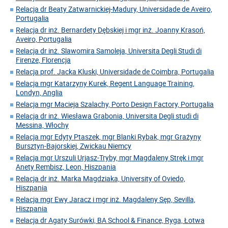
Relacja dr Beaty Zatwarnickiej-Madury, Universidade de Aveiro,
Portugalia
Relacja dr inż. Bernardety Dębskiej i mgr inż. Joanny Krasoń,
Aveiro, Portugalia
Relacja dr inż. Slawomira Samoleja, Universita Degli Studi di
Firenze, Florencja
Relacja prof. Jacka Kluski, Universidade de Coimbra, Portugalia
Relacja mgr Katarzyny Kurek, Regent Language Training,
Londyn, Anglia
Relacja mgr Macieja Szalachy, Porto Design Factory, Portugalia
Relacja dr inż. Wiesława Grabonia, Universita Degli studi di
Messina, Włochy
Relacja mgr Edyty Ptaszek, mgr Blanki Rybak, mgr Grażyny
Bursztyn-Bajorskiej, Zwickau Niemcy
Relacja mgr Urszuli Urjasz-Tryby, mgr Magdaleny Stręk i mgr
Anety Rembisz, Leon, Hiszpania
Relacja dr inż. Marka Magdziaka, University of Oviedo,
Hiszpania
Relacja mgr Ewy Jaracz i mgr inż. Magdaleny Sęp, Sevilla,
Hiszpania
Relacja dr Agaty Surówki, BA School & Finance, Ryga, Łotwa