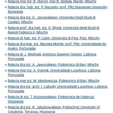
Relacja mgr inż. B. Staroń, mgr B. Szetela, Nardo, Włochy
Relacja dra. hab. inż. P. Nazarko, prof. PRz Stavanger University,
Norwegia
Relacja dra inż. G. Janowskiego, Universita Degli Studi di
Cagliari, Włochy
Relacja prof. dra hab. inż. D. Słysia, Università degli Studi di
Napoli Federico II, Włochy
Relacja dr hab. inż. P. Liwin, Universita di Pisa, Piza, Włochy
Relacja dra hab. inż. Macieja Motyki, prof. PRz, Universidade do
Aveiro, Portugalia
Relacja dr J. Woźniak, Instituto Superior Gestao, Lizbona,
Portugalia
Relacja dra inż. A. Jaworskiego, Politecnico di Bari, Włochy
Relacja mgr inż. A. Ogórek, Universidade Lusofona, Lizbona,
Portugalia
Relacja mgr inż. M. Markowicza, Politecnico di Bari, Włochy
Relacja dra inż. arch. I. Labudy, Universidade Lusofona, Lizbona,
Portugalia
Relacja dr inż. T. Kossowskiego, Politecnica de Valencia,
Hiszpania
Relacja dra inż. R. Jakubowskiego, Politechnic University of
Catalonia, Terrassa, Hiszpania