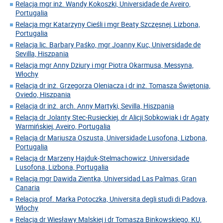
Relacja mgr inż. Wandy Kokoszki, Universidade de Aveiro,
Portugalia
Relacja mgr Katarzyny Cieśli i mgr Beaty Szczęsnej, Lizbona,
Portugalia
Relacja lic. Barbary Paśko, mgr Joanny Kuc, Universidade de
Sevilla, Hiszpania
Relacja mgr Anny Dziury i mgr Piotra Okarmusa, Messyna,
Włochy
Relacja dr inż. Grzegorza Oleniacza i dr inż. Tomasza Świętonia,
Oviedo, Hiszpania
Relacja dr inż. arch. Anny Martyki, Sevilla, Hiszpania
Relacja dr Jolanty Stec-Rusieckiej, dr Alicji Sobkowiak i dr Agaty
Warmińskiej, Aveiro, Portugalia
Relacja dr Mariusza Oszusta, Universidade Lusofona, Lizbona,
Portugalia
Relacja dr Marzeny Hajduk-Stelmachowicz, Universidade
Lusofona, Lizbona, Portugalia
Relacja mgr Dawida Zientka, Universidad Las Palmas, Gran
Canaria
Relacja prof. Marka Potoczka, Universita degli studi di Padova,
Włochy
Relacja dr Wiesławy Malskiej i dr Tomasza Binkowskiego, KU,