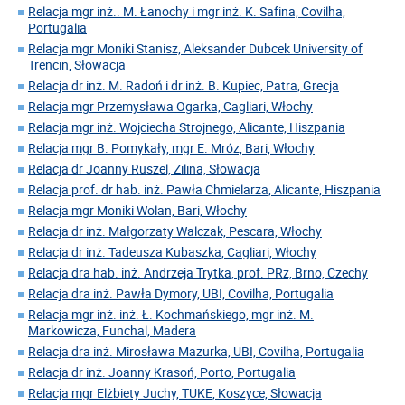
Relacja mgr inż.. M. Łanochy i mgr inż. K. Safina, Covilha,
Portugalia
Relacja mgr Moniki Stanisz, Aleksander Dubcek University of
Trencin, Słowacja
Relacja dr inż. M. Radoń i dr inż. B. Kupiec, Patra, Grecja
Relacja mgr Przemysława Ogarka, Cagliari, Włochy
Relacja mgr inż. Wojciecha Strojnego, Alicante, Hiszpania
Relacja mgr B. Pomykały, mgr E. Mróz, Bari, Włochy
Relacja dr Joanny Ruszel, Zilina, Słowacja
Relacja prof. dr hab. inż. Pawła Chmielarza, Alicante, Hiszpania
Relacja mgr Moniki Wolan, Bari, Włochy
Relacja dr inż. Małgorzaty Walczak, Pescara, Włochy
Relacja dr inż. Tadeusza Kubaszka, Cagliari, Włochy
Relacja dra hab. inż. Andrzeja Trytka, prof. PRz, Brno, Czechy
Relacja dra inż. Pawła Dymory, UBI, Covilha, Portugalia
Relacja mgr inż. inż. Ł. Kochmańskiego, mgr inż. M.
Markowicza, Funchal, Madera
Relacja dra inż. Mirosława Mazurka, UBI, Covilha, Portugalia
Relacja dr inż. Joanny Krasoń, Porto, Portugalia
Relacja mgr Elżbiety Juchy, TUKE, Koszyce, Słowacja