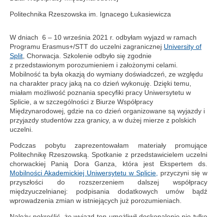
Politechnika Rzeszowska im. Ignacego Łukasiewicza
W dniach 6 – 10 września 2021 r. odbyłam wyjazd w ramach
Programu Erasmus+/STT do uczelni zagranicznej
University of
Split
, Chorwacja. Szkolenie odbyło się zgodnie
z przedstawionym porozumieniem i założonymi celami.
Mobilność ta była okazją do wymiany doświadczeń, ze względu
na charakter pracy jaką na co dzień wykonuję. Dzięki temu,
miałam możliwość poznania specyfiki pracy Uniwersytetu w
Splicie, a w szczególności z Biurze Współpracy
Międzynarodowej, gdzie na co dzień organizowane są wyjazdy i
przyjazdy studentów zza granicy, a w dużej mierze z polskich
uczelni.
Podczas pobytu zaprezentowałam materiały promujące
Politechnikę Rzeszowską. Spotkanie z przedstawicielem uczelni
chorwackiej Panią Dora Ganza, która jest Ekspertem ds.
Mobilności Akademickiej Uniwersytetu w Splicie,
przyczyni się w
przyszłości do rozszerzeniem dalszej współpracy
międzyuczelnianej: podpisania dodatkowych umów bądź
wprowadzenia zmian w istniejących już porozumieniach.
Należy pokreślić, że wyjazd ten umożliwił doskonalenie nie tylko