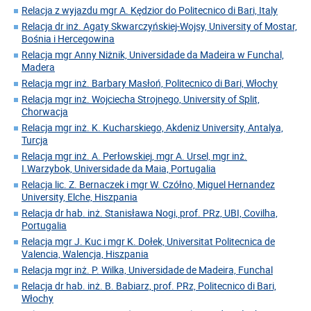
Relacja z wyjazdu mgr A. Kędzior do Politecnico di Bari, Italy
Relacja dr inż. Agaty Skwarczyńskiej-Wojsy, University of Mostar,
Bośnia i Hercegowina
Relacja mgr Anny Niżnik, Universidade da Madeira w Funchal,
Madera
Relacja mgr inż. Barbary Masłoń, Politecnico di Bari, Włochy
Relacja mgr inż. Wojciecha Strojnego, University of Split,
Chorwacja
Relacja mgr inż. K. Kucharskiego, Akdeniz University, Antalya,
Turcja
Relacja mgr inż. A. Perłowskiej, mgr A. Ursel, mgr inż.
I.Warzybok, Universidade da Maia, Portugalia
Relacja lic. Z. Bernaczek i mgr W. Czółno, Miguel Hernandez
University, Elche, Hiszpania
Relacja dr hab. inż. Stanisława Nogi, prof. PRz, UBI, Covilha,
Portugalia
Relacja mgr J. Kuc i mgr K. Dołek, Universitat Politecnica de
Valencia, Walencja, Hiszpania
Relacja mgr inż. P. Wilka, Universidade de Madeira, Funchal
Relacja dr hab. inż. B. Babiarz, prof. PRz, Politecnico di Bari,
Włochy