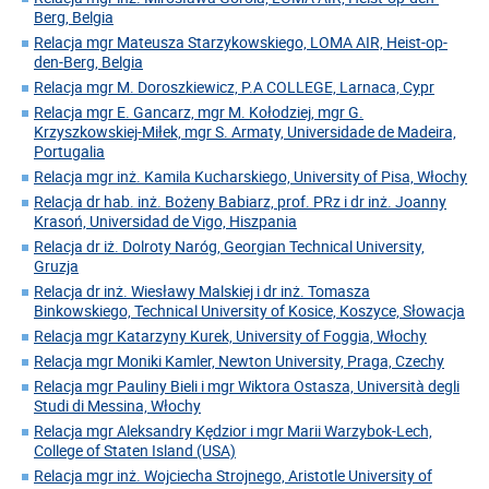
Berg, Belgia
Relacja mgr Mateusza Starzykowskiego, LOMA AIR, Heist-op-
den-Berg, Belgia
Relacja mgr M. Doroszkiewicz, P.A COLLEGE, Larnaca, Cypr
Relacja mgr E. Gancarz, mgr M. Kołodziej, mgr G.
Krzyszkowskiej-Miłek, mgr S. Armaty, Universidade de Madeira,
Portugalia
Relacja mgr inż. Kamila Kucharskiego, University of Pisa, Włochy
Relacja dr hab. inż. Bożeny Babiarz, prof. PRz i dr inż. Joanny
Krasoń, Universidad de Vigo, Hiszpania
Relacja dr iż. Dolroty Naróg, Georgian Technical University,
Gruzja
Relacja dr inż. Wiesławy Malskiej i dr inż. Tomasza
Binkowskiego, Technical University of Kosice, Koszyce, Słowacja
Relacja mgr Katarzyny Kurek, University of Foggia, Włochy
Relacja mgr Moniki Kamler, Newton University, Praga, Czechy
Relacja mgr Pauliny Bieli i mgr Wiktora Ostasza, Università degli
Studi di Messina, Włochy
Relacja mgr Aleksandry Kędzior i mgr Marii Warzybok-Lech,
College of Staten Island (USA)
Relacja mgr inż. Wojciecha Strojnego, Aristotle University of