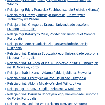
Włochy
Relacja mgr Edyty Ptaszek z Fachhochschule Bielefeld (Niemcy)
Relacja mgr Grażyny Bursztyn-Bajorskiej, Uniwersytet
Techniczny we Wiedniu
Relacja dr inż. Grzegorza Drausa, Universidade Lusofona,
Lizbona, Portugalia
Relacja mgr Katarzyny Cieśli, Polytechnic Institute of Combra,
Portugalia
Relacja inż. Macieja Jakielaszka, Universidade de Sevilla,
Hiszpania
Relacja dr inż. Dariusza Sobczyńskiego, Universidade Lusofona,
Lizbona, Portugalia
Relacja dr inż. M. Zdeb, dr inż. K. Boryczko, dr inż. D. Szpaka, dr
inż. K. Nowaka, Porto
Relacja dr hab.inż.arch. Adama Rybki, Ljubljana, Słowenia
Relacja dr inż. Przemysława Podulki, Bilbao, Hiszpania
Relacja dr inż. Aldony Migały-Warchoł, Wilno, Litwa
Relacja mgr Tomasza Gajdka, szkolenie w Maladze
Relacja dr inż. Dariusza Sobczyńskiego, Universidade Lusofona
do Porto, Portugalia
Relacja dr inż. Jakuba Wojturskiego, Koszyce, Słowacja