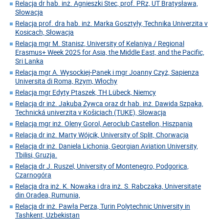
Relacja dr hab. inż. Agnieszki Stec, prof. PRz, UT Bratysława,
Słowacja
Relacja prof. dra hab. inż. Marka Gosztyły, Technika Univerzita v
Kosicach, Słowacja
Relacja mgr M. Stanisz, University of Kelaniya / Regional
Erasmus+ Week 2025 for Asia, the Middle East, and the Pacific,
Sri Lanka
Relacja mgr A. Wysockiej-Panek i mgr Joanny Czyż, Sapienza
Universita di Roma, Rzym, Włochy
Relacja mgr Edyty Ptaszek, TH Lübeck, Niemcy
Relacja dr inż. Jakuba Żywca oraz dr hab. inż. Dawida Szpaka,
Technická univerzita v Košiciach (TUKE), Słowacja
Relacja mgr inż. Oleny Gorol, Aeroclub Castellon, Hiszpania
Relacja dr inż. Marty Wójcik, University of Split, Chorwacja
Relacja dr inż. Daniela Lichonia, Georgian Aviation University,
Tbilisi, Gruzja.
Relacja dr J. Ruszel, University of Montenegro, Podgorica,
Czarnogóra
Relacja dra inż. K. Nowaka i dra inż. S. Rabczaka, Universitate
din Oradea, Rumunia,
Relacja dr inż. Pawła Perza, Turin Polytechnic University in
Tashkent, Uzbekistan