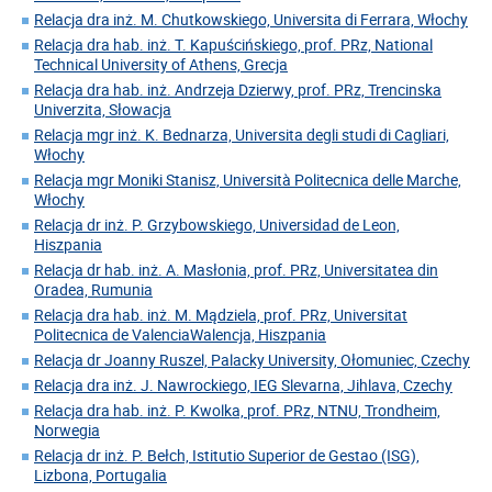
Relacja dra inż. M. Chutkowskiego, Universita di Ferrara, Włochy
Relacja dra hab. inż. T. Kapuścińskiego, prof. PRz, National
Technical University of Athens, Grecja
Relacja dra hab. inż. Andrzeja Dzierwy, prof. PRz, Trencinska
Univerzita, Słowacja
Relacja mgr inż. K. Bednarza, Universita degli studi di Cagliari,
Włochy
Relacja mgr Moniki Stanisz, Università Politecnica delle Marche,
Włochy
Relacja dr inż. P. Grzybowskiego, Universidad de Leon,
Hiszpania
Relacja dr hab. inż. A. Masłonia, prof. PRz, Universitatea din
Oradea, Rumunia
Relacja dra hab. inż. M. Mądziela, prof. PRz, Universitat
Politecnica de ValenciaWalencja, Hiszpania
Relacja dr Joanny Ruszel, Palacky University, Ołomuniec, Czechy
Relacja dra inż. J. Nawrockiego, IEG Slevarna, Jihlava, Czechy
Relacja dra hab. inż. P. Kwolka, prof. PRz, NTNU, Trondheim,
Norwegia
Relacja dr inż. P. Bełch, Istitutio Superior de Gestao (ISG),
Lizbona, Portugalia