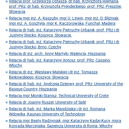
Relacja prof. Grzegorza Ostasza, dr hab. Krzysztofa Rejmana,
prof. PRz, dr hab. Krzysztofa Prendeckiego, prof. PRz, Preszów,
Słowacja
Relacja mgr inż. A. Kaszuby, mgr U. Litwin, mgr inż. D. Bliźniak,
mgr inż. A. Gosztyła, mgr K. Kaczorowska, Funchal, Madera
Relacja dr hab. inż. Katarzyny Pietruchy-Urbanik, prof. PRz i dr
Justyny Stecko, Koszyce, Słowacja,
Relacja dr hab. inż. Katarzyny Pietruchy-Urbanik, prof. PRz i dr
Justyny Stecko, Brno, Czechy
Relacja dr inż. arch. Anny Martyki, Walencja, Hiszpania
Relacja dr hab. inż. Katarzyny Antosz, prof. PRz, Cassino,
Włochy
Relacja dr inż. Wiesławy Malskiej i dr inż. Tomasza
Binkowskiego, Koszyce, Słowacja
Relacja dr hab. inż. Andrzeja Dzierwy, prof. PRz, University of the
Basque Country, Hiszpania
Relacja mgr Moniki Stanisz, Technical University of Crete
Relacja dr Joanny Ruszel, University of Split
Relacja dr hab. inż. Marka Magdziaka i dr inż. Romana
Wdowika, Kaunas University of Technology
Relacja mgr Beaty Radzyniak, mgr Katarzyny Kadaj-Kucy, mgra
Konrada Marciniaka, Sapienza Universita di Roma, Włochy