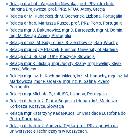
Relacja dra hab. Wojciecha Nowaka, prof. PRz i dra hab.
Marcina Drajewicza, prof. PRz, NTUA, Ateny, Grecja
Relacja dr M. Kubackiej, dr M. Bochenek, Lizbona, Portugalia
Relacja dr hab. Mariusza Ruszel, prof. PRz, Porto, Portugalia
Relacja mgr J. Bakunowicz, mgr D. Bartoszek, mgr M. Domin,
mgr M. Szeląg, Aveiro, Portugalia
Relacja dr inż. M. Kidy i dr inż. S. Ziembowicz, Bari, Włochy
Relacja mgr Edyty Ptaszek, Funchal, University of Madeira
Relacja dr J. Ruszel, TUKE, Koszyce, Słowacja
Relacja mgr K. Biskup, mgr Judyty Rżany, mgr Eweliny Klęsk,
Lecce, Włochy
Relacja mgr inż. Ł. Kochmańskiego, inż. M. Łanochy, mgr inż. M.
Markowicza, mgr P. Ogarka, mgr inż. K. Safina, Aveiro,
Portugalia
Relacja mgr Michała Pękali, ISG, Lizbona, Portugalia
Relacja dr hab. inż. Piotra Bogusza i dr hab. inż. Mariusza
Korkosza, Koszyce, Słowacja
Relacja mgr Katarzyny Kadaj-Kuca, Universidade Lusofona do
Porto, Portugalia
Relacja dr hab. inż. Andrzeja Trytka, prof. PRz z pobytu na
Uniwersytecie Technicznym w Koszycach,