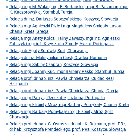
Relacja mgr M. Wolan, mgr E. Burłańskiej, mgr B. Pasaman, mgr
K. Kaczorowskiej, Stambuł, Turcja,
Relacja dr inż. Dariusza Sobczyńskiego, Koszyce, Słowacja
Relacja mgr Agnieszki Pizło i mgr Magdaleny Śmigały-Lasota,
Chania, Kreta, Grecja
Relacja mgr Anety Kołcz, Haliny Zawiszy, mgr inż. Agnieszki
Ząbczyk i mgr inż. Krzysztofa Żmudy, Aveiro, Portugalia.
Relacja dr Agaty Surówki, Split, Chorwacja
Relacja dr inż. Maksymiliana Cieśli, Oradea, Rumunia
Relacja mgr Sabiny Czapran, Koszyce, Słowacja
Relacja mgr Joanny Kuc i mgr Barbary Paśko, Stambuł, Turcja
Relacja prof. dr hab. inż. Pawła Chmielarza, Cuidad Real,
Hiszpania
Relacja prof. dr hab. inż. Pawła Chmielarza, Chania, Grecja
Relacja mgr Patrycji Rzeszutek, Lizbona, Portugalia
Relacja mgr Elżbiety Mróz, mgr Barbary Pomykały, Chania, Kreta
Relacja mgr Barbary Pomykały i mgr Elżbiety Mróz, Split,
Chorwacja
Relacja prof. dr hab. G. Ostasza, dr hab. K. Rejmana, prof. PRz,
dr hab. Krzysztofa Prendeckiego, prof. PRz, Koszyce, Słowacja