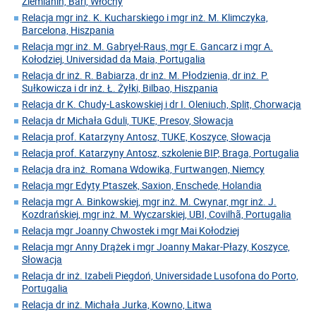
Ziemianin, Bari, Włochy
Relacja mgr inż. K. Kucharskiego i mgr inż. M. Klimczyka,
Barcelona, Hiszpania
Relacja mgr inż. M. Gabryel-Raus, mgr E. Gancarz i mgr A.
Kołodziej, Universidad da Maia, Portugalia
Relacja dr inż. R. Babiarza, dr inż. M. Płodzienia, dr inż. P.
Sułkowicza i dr inż. Ł. Żyłki, Bilbao, Hiszpania
Relacja dr K. Chudy-Laskowskiej i dr I. Oleniuch, Split, Chorwacja
Relacja dr Michała Gduli, TUKE, Presov, Słowacja
Relacja prof. Katarzyny Antosz, TUKE, Koszyce, Słowacja
Relacja prof. Katarzyny Antosz, szkolenie BIP, Braga, Portugalia
Relacja dra inż. Romana Wdowika, Furtwangen, Niemcy
Relacja mgr Edyty Ptaszek, Saxion, Enschede, Holandia
Relacja mgr A. Binkowskiej, mgr inż. M. Cwynar, mgr inż. J.
Kozdrańskiej, mgr inż. M. Wyczarskiej, UBI, Covilhã, Portugalia
Relacja mgr Joanny Chwostek i mgr Mai Kołodziej
Relacja mgr Anny Drążek i mgr Joanny Makar-Płazy, Koszyce,
Słowacja
Relacja dr inż. Izabeli Piegdoń, Universidade Lusofona do Porto,
Portugalia
Relacja dr inż. Michała Jurka, Kowno, Litwa