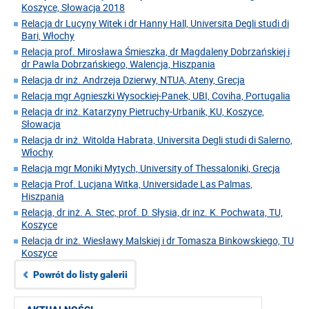
Koszyce, Słowacja 2018
Relacja dr Lucyny Witek i dr Hanny Hall, Universita Degli studi di
Bari, Włochy
Relacja prof. Mirosława Śmieszka, dr Magdaleny Dobrzańskiej i
dr Pawla Dobrzańskiego, Walencja, Hiszpania
Relacja dr inż. Andrzeja Dzierwy, NTUA, Ateny, Grecja
Relacja mgr Agnieszki Wysockiej-Panek, UBI, Coviha, Portugalia
Relacja dr inż. Katarzyny Pietruchy-Urbanik, KU, Koszyce,
Słowacja
Relacja dr inż. Witolda Habrata, Universita Degli studi di Salerno,
Włochy
Relacja mgr Moniki Mytych, University of Thessaloniki, Grecja
Relacja Prof. Lucjana Witka, Universidade Las Palmas,
Hiszpania
Relacja, dr inż. A. Stec, prof. D. Słysia, dr inz. K. Pochwata, TU,
Koszyce
Relacja dr inż. Wiesławy Malskiej i dr Tomasza Binkowskiego, TU
Koszyce
Powrót do listy galerii