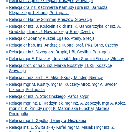
Relacja dr Agnieszki Pękali, Koszyce, Słowacja
Relacja dra inż. Kazimierza Kamudy i dra inż. Dariusza
Klepackiego, Lizbona, Portugalia
Relacja dr Hanny Sommer, Preszów, Słowacja
Relacja dr inż. B. Kościelniak, dr inż. K. Gancarczyka, dr inż. A.
Gradzika, dr inż. J. Nawrockiego, Brno, Czechy
Relacja dr Joanny Ruszel, Egaleo, Ateny, Grecja
Relacja dr hab. inż. Andrzeja Kubita, prof. PRz, Brno, Czechy
Relacja dr inż. Grzegorza Drupki, UBI, Covilha, Portugalia
Relacja mgr E. Ptaszek, Università degli Studi di Firenze, Włochy
Relacja prof. dr hab. inż. Marka Gosztyły, TUKE, Koszyce,
Słowacja
Relacja dr inż. arch. A. Mikrut-Kusy, Minden, Niemcy
Relacja mgr M. Kustry, mgr M. Kuczery-Mróz, mgr A. Świder,
Lizbona, Portugalia
Relacja dr inż. A. Studzińskiego, Pafos, Cypr
Relacja mgr inż. B. Radzyniak, mgr inż. A. Ząbczyk, mgr A. Kołcz,
mgr inż. K. Żmudy i mgr K. Marciniaka Funchal, Madera,
Portugalia
Relacja mgr T. Gajdka, Teneryfa, Hiszpania
Relacja inż. E. Świtalskiej- Kufel, mgr M. Misiak i mgr inż. Z.