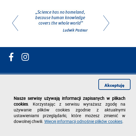
Dział Współpracy Międzynarodowej
Akceptuję
al. Powstańców Warszawy 12
35-959 Rzeszów
Nasze serwisy używają informacji zapisanych w plikach
tel./fax: +48 17 743 25 05
cookies
. Korzystając z serwisu wyrażasz zgodę na
e-mail: epta
@prz.edu.pl
używanie plików cookies zgodnie z aktualnymi
ustawieniami przeglądarki, które możesz zmienić w
Deklaracja dostępności
Polityka prywatności
dowolnej chwili.
Więcej informacji odnośnie plików cookies
.
Zgłoś błąd na stronie