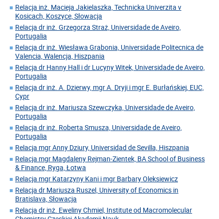
Relacja inż. Macieja Jakielaszka, Technicka Univerzita v
Kosicach, Koszyce, Słowacja
Relacja dr inż. Grzegorza Straż, Universidade de Aveiro,
Portugalia
Relacja dr inż. Wiesława Grabonia, Universidade Politecnica de
Valencia, Walencja, Hiszpania
Relacja dr Hanny Hall i dr Lucyny Witek, Universidade de Aveiro,
Portugalia
Relacja dr inż. A. Dzierwy, mgr A. Dryji i mgr E. Burłańskiej, EUC,
Cypr
Relacja dr inż. Mariusza Szewczyka, Universidade de Aveiro,
Portugalia
Relacja dr inż. Roberta Smusza, Universidade de Aveiro,
Portugalia
Relacja mgr Anny Dziury, Universidad de Sevilla, Hiszpania
Relacja mgr Magdaleny Rejman-Zientek, BA School of Business
& Finance, Ryga, Łotwa
Relacja mgr Katarzyny Kani i mgr Barbary Oleksiewicz
Relacja dr Mariusza Ruszel, University of Economics in
Bratislava, Słowacja
Relacja dr inż. Eweliny Chmiel, Institute od Macromolecular
Chemistry Czeskiej Akademii Nauk