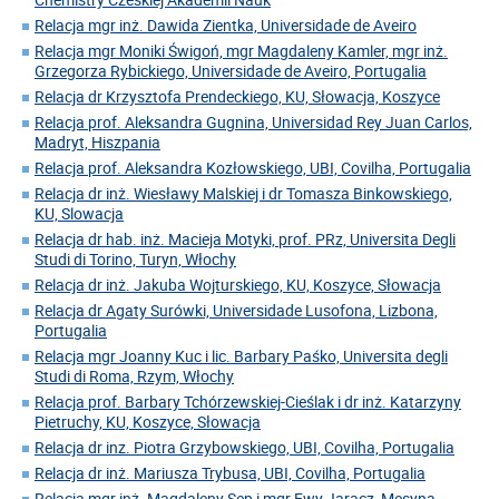
Relacja mgr inż. Dawida Zientka, Universidade de Aveiro
Relacja mgr Moniki Świgoń, mgr Magdaleny Kamler, mgr inż.
Grzegorza Rybickiego, Universidade de Aveiro, Portugalia
Relacja dr Krzysztofa Prendeckiego, KU, Słowacja, Koszyce
Relacja prof. Aleksandra Gugnina, Universidad Rey Juan Carlos,
Madryt, Hiszpania
Relacja prof. Aleksandra Kozłowskiego, UBI, Covilha, Portugalia
Relacja dr inż. Wiesławy Malskiej i dr Tomasza Binkowskiego,
KU, Slowacja
Relacja dr hab. inż. Macieja Motyki, prof. PRz, Universita Degli
Studi di Torino, Turyn, Włochy
Relacja dr inż. Jakuba Wojturskiego, KU, Koszyce, Słowacja
Relacja dr Agaty Surówki, Universidade Lusofona, Lizbona,
Portugalia
Relacja mgr Joanny Kuc i lic. Barbary Paśko, Universita degli
Studi di Roma, Rzym, Włochy
Relacja prof. Barbary Tchórzewskiej-Cieślak i dr inż. Katarzyny
Pietruchy, KU, Koszyce, Słowacja
Relacja dr inz. Piotra Grzybowskiego, UBI, Covilha, Portugalia
Relacja dr inż. Mariusza Trybusa, UBI, Covilha, Portugalia
Relacja mgr inż. Magdaleny Sęp i mgr Ewy Jaracz, Mesyna,