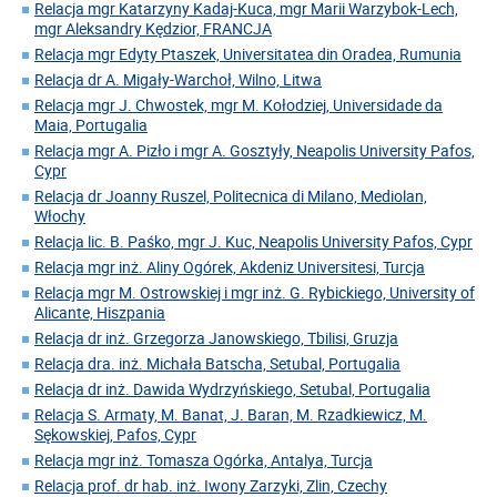
Relacja mgr Katarzyny Kadaj-Kuca, mgr Marii Warzybok-Lech,
mgr Aleksandry Kędzior, FRANCJA
Relacja mgr Edyty Ptaszek, Universitatea din Oradea, Rumunia
Relacja dr A. Migały-Warchoł, Wilno, Litwa
Relacja mgr J. Chwostek, mgr M. Kołodziej, Universidade da
Maia, Portugalia
Relacja mgr A. Pizło i mgr A. Gosztyły, Neapolis University Pafos,
Cypr
Relacja dr Joanny Ruszel, Politecnica di Milano, Mediolan,
Włochy
Relacja lic. B. Paśko, mgr J. Kuc, Neapolis University Pafos, Cypr
Relacja mgr inż. Aliny Ogórek, Akdeniz Universitesi, Turcja
Relacja mgr M. Ostrowskiej i mgr inż. G. Rybickiego, University of
Alicante, Hiszpania
Relacja dr inż. Grzegorza Janowskiego, Tbilisi, Gruzja
Relacja dra. inż. Michała Batscha, Setubal, Portugalia
Relacja dr inż. Dawida Wydrzyńskiego, Setubal, Portugalia
Relacja S. Armaty, M. Banat, J. Baran, M. Rzadkiewicz, M.
Sękowskiej, Pafos, Cypr
Relacja mgr inż. Tomasza Ogórka, Antalya, Turcja
Relacja prof. dr hab. inż. Iwony Zarzyki, Zlin, Czechy