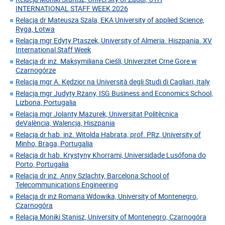
INTERNATIONAL STAFF WEEK 2026
Relacja dr Mateusza Szala, EKA University of applied Science,
Ryga, Łotwa
Relacja mgr Edyty Ptaszek, University of Almeria. Hiszpania. XV
International Staff Week
Relacja dr inż. Maksymiliana Cieśli, Univerzitet Crne Gore w
Czarnogórze
Relacja mgr A. Kędzior na Università degli Studi di Cagliari, Italy
Relacja mgr Judyty Rżany, ISG Business and Economics School,
Lizbona, Portugalia
Relacja mgr Jolanty Mazurek, Universitat Politècnica
deValència, Walencja, Hiszpania
Relacja dr hab. inż. Witolda Habrata, prof. PRz, University of
Minho, Braga, Portugalia
Relacja dr hab. Krystyny Khorrami, Universidade Lusófona do
Porto, Portugalia
Relacja dr inż. Anny Szlachty, Barcelona School of
Telecommunications Engineering
Relacja dr inż Romana Wdowika, University of Montenegro,
Czarnogóra
Relacja Moniki Stanisz, University of Montenegro, Czarnogóra