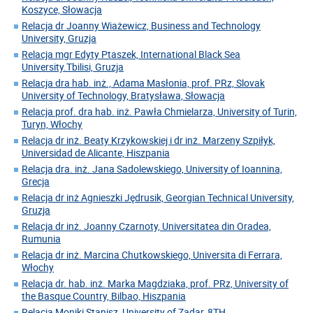
Koszyce, Słowacja
Relacja dr Joanny Wiażewicz, Business and Technology
University, Gruzja
Relacja mgr Edyty Ptaszek, International Black Sea
University.Tbilisi, Gruzja
Relacja dra hab. inż., Adama Masłonia, prof. PRz, Slovak
University of Technology, Bratysława, Słowacja
Relacja prof. dra hab. inż. Pawła Chmielarza, University of Turin,
Turyn, Włochy
Relacja dr inż. Beaty Krzykowskiej i dr inż. Marzeny Szpiłyk,
Universidad de Alicante, Hiszpania
Relacja dra. inż. Jana Sadolewskiego, University of Ioannina,
Grecja
Relacja dr inż Agnieszki Jędrusik, Georgian Technical University,
Gruzja
Relacja dr inż. Joanny Czarnoty, Universitatea din Oradea,
Rumunia
Relacja dr inż. Marcina Chutkowskiego, Universita di Ferrara,
Włochy
Relacja dr. hab. inż. Marka Magdziaka, prof. PRz, University of
the Basque Country, Bilbao, Hiszpania
Relacja Moniki Stanisz, University of Zadar, 8TH