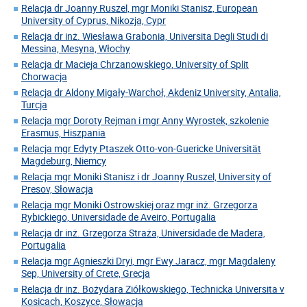
Relacja dr Joanny Ruszel, mgr Moniki Stanisz, European
University of Cyprus, Nikozja, Cypr
Relacja dr inż. Wiesława Grabonia, Universita Degli Studi di
Messina, Mesyna, Włochy
Relacja dr Macieja Chrzanowskiego, University of Split
Chorwacja
Relacja dr Aldony Migały-Warchoł, Akdeniz University, Antalia,
Turcja
Relacja mgr Doroty Rejman i mgr Anny Wyrostek, szkolenie
Erasmus, Hiszpania
Relacja mgr Edyty Ptaszek Otto-von-Guericke Universität
Magdeburg, Niemcy
Relacja mgr Moniki Stanisz i dr Joanny Ruszel, University of
Presov, Słowacja
Relacja mgr Moniki Ostrowskiej oraz mgr inż. Grzegorza
Rybickiego, Universidade de Aveiro, Portugalia
Relacja dr inż. Grzegorza Straża, Universidade de Madera,
Portugalia
Relacja mgr Agnieszki Dryi, mgr Ewy Jaracz, mgr Magdaleny
Sep, University of Crete, Grecja
Relacja dr inż. Bożydara Ziółkowskiego, Technicka Universita v
Kosicach, Koszyce, Słowacja