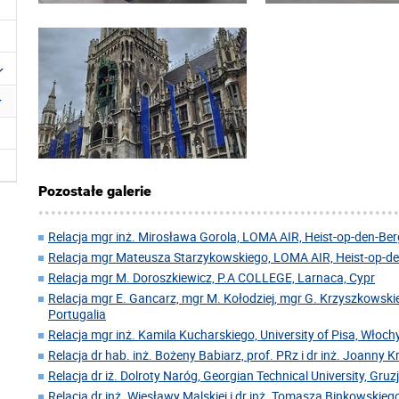
Pozostałe galerie
Relacja mgr inż. Mirosława Gorola, LOMA AIR, Heist-op-den-Berg
Relacja mgr Mateusza Starzykowskiego, LOMA AIR, Heist-op-den
Relacja mgr M. Doroszkiewicz, P.A COLLEGE, Larnaca, Cypr
Relacja mgr E. Gancarz, mgr M. Kołodziej, mgr G. Krzyszkowskie
Portugalia
Relacja mgr inż. Kamila Kucharskiego, University of Pisa, Włoch
Relacja dr hab. inż. Bożeny Babiarz, prof. PRz i dr inż. Joanny 
Relacja dr iż. Dolroty Naróg, Georgian Technical University, Gruz
Relacja dr inż. Wiesławy Malskiej i dr inż. Tomasza Binkowskiego