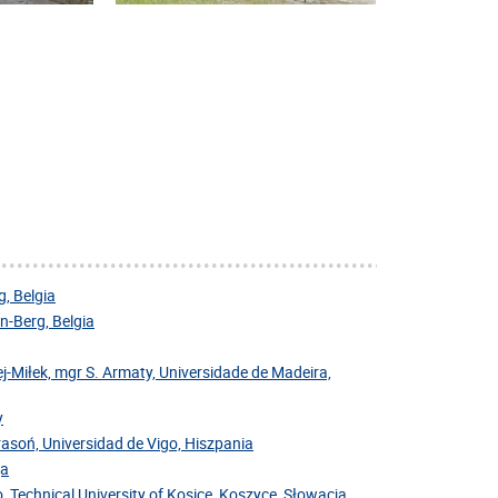
, Belgia
-Berg, Belgia
j-Miłek, mgr S. Armaty, Universidade de Madeira,
y
Krasoń, Universidad de Vigo, Hiszpania
ja
, Technical University of Kosice, Koszyce, Słowacja