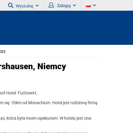
Zaloguj
Wyszukaj
emcy
ershausen, Niemcy
hof-Hotel Fuchswirt,
ym się 35km od Monachium. Hotel jest rodzinną firmą
s, która była moim opiekunem. W hotelu jest ona