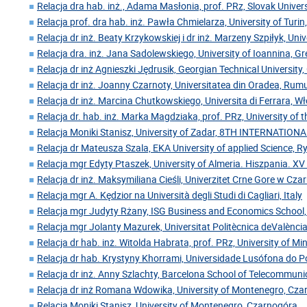
Relacja dra hab. inż., Adama Masłonia, prof. PRz, Slovak Univer
Relacja prof. dra hab. inż. Pawła Chmielarza, University of Turin
Relacja dr inż. Beaty Krzykowskiej i dr inż. Marzeny Szpiłyk, Uni
Relacja dra. inż. Jana Sadolewskiego, University of Ioannina, Gr
Relacja dr inż Agnieszki Jędrusik, Georgian Technical University,
Relacja dr inż. Joanny Czarnoty, Universitatea din Oradea, Rum
Relacja dr inż. Marcina Chutkowskiego, Universita di Ferrara, W
Relacja dr. hab. inż. Marka Magdziaka, prof. PRz, University of 
Relacja Moniki Stanisz, University of Zadar, 8TH INTERNATIO
Relacja dr Mateusza Szala, EKA University of applied Science, 
Relacja mgr Edyty Ptaszek, University of Almeria. Hiszpania. XV
Relacja dr inż. Maksymiliana Cieśli, Univerzitet Crne Gore w Cz
Relacja mgr A. Kędzior na Università degli Studi di Cagliari, Italy
Relacja mgr Judyty Rżany, ISG Business and Economics School,
Relacja mgr Jolanty Mazurek, Universitat Politècnica deValència
Relacja dr hab. inż. Witolda Habrata, prof. PRz, University of Mi
Relacja dr hab. Krystyny Khorrami, Universidade Lusófona do Po
Relacja dr inż. Anny Szlachty, Barcelona School of Telecommuni
Relacja dr inż Romana Wdowika, University of Montenegro, Cz
Relacja Moniki Stanisz, University of Montenegro, Czarnogóra