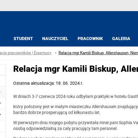
STUDENT
NAUCZYCIEL
PRACOWNIK
GALERIA
acje pracowników | Erasmus+
Relacja mgr Kamili Biskup, Allershausen, Ni
Relacja mgr Kamili Biskup, All
Ostatnia aktualizacja: 18. 06. 2024 r.
W dniach 3-7 czerwca 2024 roku odbyłam praktyki w hotelu Gast
który położony jest w małym miasteczku Allershausen znajdując
bardzo dobrze prosperującą od kilkunastu lat.
W pierwszym dniu mojego pobytu przywitała mnie pani Sophia Vaa
osobą odpowiedzialną za cały pracujący tam personel.