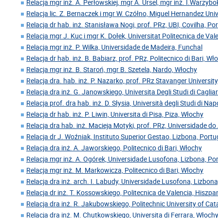
Relacja mgr inż. A. Perłowskiej, mgr A. Ursel, mgr inż. I.Warzyb
Relacja lic. Z. Bernaczek i mgr W. Czółno, Miguel Hernandez Univ
Relacja dr hab. inż. Stanisława Nogi, prof. PRz, UBI, Covilha, Po
Relacja mgr J. Kuc i mgr K. Dołek, Universitat Politecnica de Val
Relacja mgr inż. P. Wilka, Universidade de Madeira, Funchal
Relacja dr hab. inż. B. Babiarz, prof. PRz, Politecnico di Bari, Wł
Relacja mgr inż. B. Staroń, mgr B. Szetela, Nardo, Włochy
Relacja dra. hab. inż. P. Nazarko, prof. PRz Stavanger Universit
Relacja dra inż. G. Janowskiego, Universita Degli Studi di Caglia
Relacja prof. dra hab. inż. D. Słysia, Università degli Studi di Nap
Relacja dr hab. inż. P. Liwin, Universita di Pisa, Piza, Włochy
Relacja dra hab. inż. Macieja Motyki, prof. PRz, Universidade do 
Relacja dr J. Woźniak, Instituto Superior Gestao, Lizbona, Portu
Relacja dra inż. A. Jaworskiego, Politecnico di Bari, Włochy
Relacja mgr inż. A. Ogórek, Universidade Lusofona, Lizbona, Po
Relacja mgr inż. M. Markowicza, Politecnico di Bari, Włochy
Relacja dra inż. arch. I. Labudy, Universidade Lusofona, Lizbona
Relacja dr inż. T. Kossowskiego, Politecnica de Valencia, Hiszpa
Relacja dra inż. R. Jakubowskiego, Politechnic University of Cat
Relacja dra inż. M. Chutkowskiego, Universita di Ferrara, Włoch