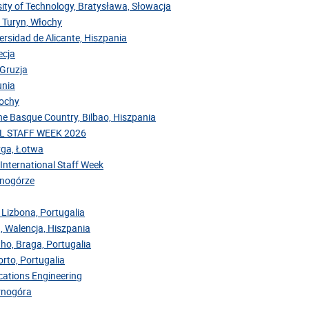
sity of Technology, Bratysława, Słowacja
, Turyn, Włochy
versidad de Alicante, Hiszpania
ecja
 Gruzja
unia
łochy
the Basque Country, Bilbao, Hiszpania
NAL STAFF WEEK 2026
Ryga, Łotwa
 International Staff Week
arnogórze
 Lizbona, Portugalia
, Walencja, Hiszpania
nho, Braga, Portugalia
rto, Portugalia
cations Engineering
arnogóra