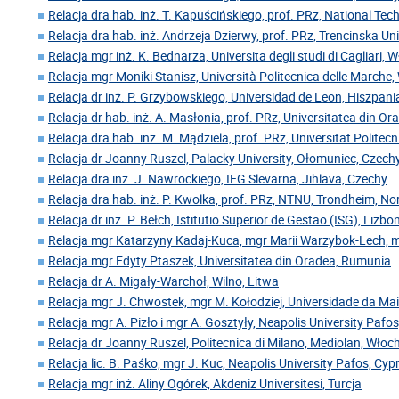
Relacja dra hab. inż. T. Kapuścińskiego, prof. PRz, National Tech
Relacja dra hab. inż. Andrzeja Dzierwy, prof. PRz, Trencinska Un
Relacja mgr inż. K. Bednarza, Universita degli studi di Cagliari, 
Relacja mgr Moniki Stanisz, Università Politecnica delle Marche
Relacja dr inż. P. Grzybowskiego, Universidad de Leon, Hiszpani
Relacja dr hab. inż. A. Masłonia, prof. PRz, Universitatea din O
Relacja dra hab. inż. M. Mądziela, prof. PRz, Universitat Polite
Relacja dr Joanny Ruszel, Palacky University, Ołomuniec, Czech
Relacja dra inż. J. Nawrockiego, IEG Slevarna, Jihlava, Czechy
Relacja dra hab. inż. P. Kwolka, prof. PRz, NTNU, Trondheim, N
Relacja dr inż. P. Bełch, Istitutio Superior de Gestao (ISG), Lizbo
Relacja mgr Katarzyny Kadaj-Kuca, mgr Marii Warzybok-Lech, 
Relacja mgr Edyty Ptaszek, Universitatea din Oradea, Rumunia
Relacja dr A. Migały-Warchoł, Wilno, Litwa
Relacja mgr J. Chwostek, mgr M. Kołodziej, Universidade da Mai
Relacja mgr A. Pizło i mgr A. Gosztyły, Neapolis University Pafos
Relacja dr Joanny Ruszel, Politecnica di Milano, Mediolan, Włoc
Relacja lic. B. Paśko, mgr J. Kuc, Neapolis University Pafos, Cyp
Relacja mgr inż. Aliny Ogórek, Akdeniz Universitesi, Turcja