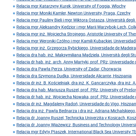
Relacja mgr Katarzyny Kurek, University of Foggia, Włochy
Relacja mgr Moniki Kamler, Newton University, Praga, Czechy
Relacja mgr Pauliny Bieli i mgr Wiktora Ostasza, Università degl
Relacja mgr Aleksandry Kędzior i mgr Marii Warzybok-Lech, Coll
Relacja mgr inż. Wojciecha Strojnego, Aristotle University of Thes
Relacja mgr Weroniki Czółno i mgr Kamili Kubackiej, Universida
Relacja mgr inż. Grzegorza Rybickiego, Universidade de Madeira
Relacja dra hab. inż. Maksymiliana Mądziela, Università degli Stu
Relacja dr hab. inż. arch. Anny Martyki, prof. PRz, Universidade
Relacja dra Pawła Perza, University of Zadar, Chorwacja
Relacja dra Szymona Dudka, Universidade Alicante, Hiszpania
Relacja dr inż. B. Kościelniak, dra inż. K. Gancarczyka, dra inż. A
Relacja dra hab. Mariusza Ruszel, prof. PRz, University of Preš
Relacja dr hab. inż. Wojciecha Nowaka, prof. PRz, Universidade 
Relacja dr inż. Magdaleny Radoń, Universidade do Vigo, Hiszpan
Relacja dra inż. Pawła Bednarza i dra inż. Adriana Michalskiego,
Relacja dr Joanny Ruszel, Technicka Univerzita v Kosicach, Kos
Relacja dr Joanny Wiażewicz, Business and Technology Universi
Relacja mgr Edyty Ptaszek, International Black Sea University.Tbi