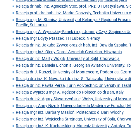
Relacja dr hab. inż. Agnieszki Stec, prof. PRz, UT Bratysława, S
Relacja prof. dra hab. inż. Marka Gosztyły, Technika Univerzita 
Relacja mgr M. Stanisz, University of Kelaniya / Regional Erasm
Pacific, Sri Lanka
Relacja mgr A. Wysockiej-Panek i mgr Joanny Czyż, Sapienza U
Relacja mgr Edyty Ptaszek, TH Lübeck, Niemcy
Relacja dr inż. Jakuba Żywca oraz dr hab. inż. Dawida Szpaka, 
Relacja mgr inż. Oleny Gorol, Aeroclub Castellon, Hiszpania
Relacja dr inż. Marty Wójcik, University of Split, Chorwacja
Relacja dr inż. Daniela Lichonia, Georgian Aviation University, Tbil
Relacja dr J. Ruszel, University of Montenegro, Podgorica, Cza
Relacja dra inż. K. Nowaka i dra inż. S. Rabczaka, Universitate 
Relacja dr inż. Pawła Perza, Turin Polytechnic University in Tas
Relacja z wyjazdu mgr A. Kędzior do Politecnico di Bari, Italy
Relacja dr inż. Agaty Skwarczyńskiej-Wojsy, University of Mosta
Relacja mgr Anny Niżnik, Universidade da Madeira w Funchal, 
Relacja mgr inż. Barbary Masłoń, Politecnico di Bari, Włochy
Relacja mgr inż. Wojciecha Strojnego, University of Split, Chorw
Relacja mgr inż. K. Kucharskiego, Akdeniz University, Antalya, Tu