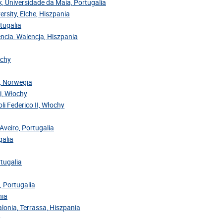
ok, Universidade da Maia, Portugalia
ersity, Elche, Hiszpania
rtugalia
encia, Walencja, Hiszpania
ochy
y, Norwegia
ri, Włochy
oli Federico II, Włochy
Aveiro, Portugalia
galia
rtugalia
, Portugalia
nia
alonia, Terrassa, Hiszpania
y