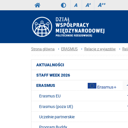
A
++
A
+
A
Strona główna
ERASMUS
Relacje z wyjazdów
Rel
AKTUALNOŚCI
STAFF WEEK 2026
ERASMUS
Erasmus EU
Erasmus (poza UE)
Uczelnie partnerskie
Program Buddy