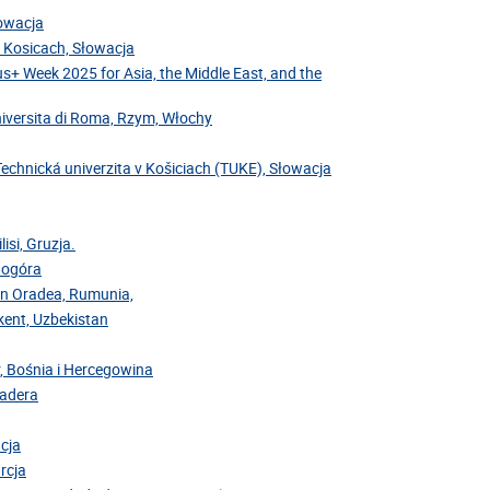
łowacja
v Kosicach, Słowacja
us+ Week 2025 for Asia, the Middle East, and the
niversita di Roma, Rzym, Włochy
Technická univerzita v Košiciach (TUKE), Słowacja
isi, Gruzja.
rnogóra
din Oradea, Rumunia,
hkent, Uzbekistan
r, Bośnia i Hercegowina
Madera
acja
rcja