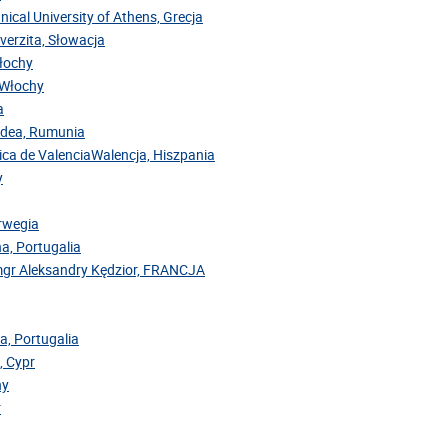
nical University of Athens, Grecja
iverzita, Słowacja
Włochy
, Włochy
a
radea, Rumunia
cnica de ValenciaWalencja, Hiszpania
y
orwegia
na, Portugalia
mgr Aleksandry Kędzior, FRANCJA
a, Portugalia
, Cypr
hy
r