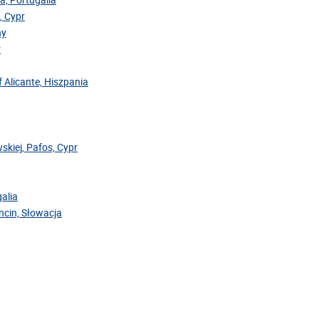
, Cypr
hy
r
f Alicante, Hiszpania
skiej, Pafos, Cypr
galia
ncin, Słowacja