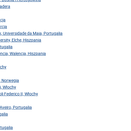
Madera
acja
rcja
ok, Universidade da Maia, Portugalia
ersity, Elche, Hiszpania
rtugalia
encia, Walencja, Hiszpania
ochy
y, Norwegia
ri, Włochy
oli Federico II, Włochy
Aveiro, Portugalia
galia
rtugalia