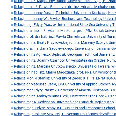
Relacja dr inż. Magdaleny Radoń, Universidade do Vigo, Hiszpan
Relacja dra inż. Pawła Bednarza i dra inż. Adriana Michalskiego,
Relacja dr Joanny Ruszel, Technicka Univerzita v Kosicach, Kos
Relacja dr Joanny Wiażewicz, Business and Technology Universi
Relacja mgr Edyty Ptaszek, International Black Sea University.Tbi
Relacja dra hab. inż., Adama Masłonia, prof. PRz, Slovak Univer
Relacja prof. dra hab. inż. Pawła Chmielarza, University of Turin
Relacja dr inż. Beaty Krzykowskiej i dr inż. Marzeny Szpiłyk, Uni
Relacja dra. inż. Jana Sadolewskiego, University of Ioannina, Gr
Relacja dr inż Agnieszki Jędrusik, Georgian Technical University,
Relacja dr inż. Joanny Czarnoty, Universitatea din Oradea, Rum
Relacja dr inż. Marcina Chutkowskiego, Universita di Ferrara, W
Relacja dr. hab. inż. Marka Magdziaka, prof. PRz, University of 
Relacja Moniki Stanisz, University of Zadar, 8TH INTERNATIO
Relacja dr Mateusza Szala, EKA University of applied Science, 
Relacja mgr Edyty Ptaszek, University of Almeria. Hiszpania. XV
Relacja dr inż. Maksymiliana Cieśli, Univerzitet Crne Gore w Cz
Relacja mgr A. Kędzior na Università degli Studi di Cagliari, Italy
Relacja mgr Judyty Rżany, ISG Business and Economics School,
Relacja mgr Jolanty Mazurek, Universitat Politècnica deValència