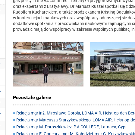
gas policy in the V4 countires". Tematyka przygotowanych wykła
oraz ekspertami z Bratysławy. Dr Mariusz Ruszel spotkał się z
Rudolfem Kucharcikiem, a także prodziekanem Kristiną Baculako
w konferencjach naukowych oraz współpracy odnoszącej się do
dodatkowe spotkania z pracownikami naukowymi zajmującymi się 
prowadzić mają do współpracy w zakresie wspólnych publikacji
Pozostałe galerie
Relacja mgr inż. Mirosława Gorola, LOMA AIR, Heist-op-den-Berg
Relacja mgr Mateusza Starzykowskiego, LOMA AIR, Heist-op-den
Relacja mgr M. Doroszkiewicz, P.A COLLEGE, Larnaca, Cypr
Relacja mgr E. Gancarz, mgr M. Kołodziej, mgr G. Krzyszkowskie