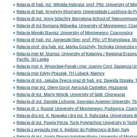
Relacja dr hab. inż. Witolda Habrata, prof. PRz, University of Mi
Relacja dr hab. Krystyny Khorrami, Universidade Lusófona do Po
Relacja dr inż. Anny Szlachty, Barcelona School of Telecommuni
Relacja dr inż Romana Wdowika, University of Montenegro, Cz
Relacja Moniki Stanisz, University of Montenegro, Czarnogóra
Relacja dr hab. inż. Agnieszki Stec, prof. PRz, UT Bratysława, S
Relacja prof. dra hab. inż. Marka Gosztyły, Technika Univerzita 
Relacja mgr M. Stanisz, University of Kelaniya / Regional Erasm
Pacific, Sri Lanka
Relacja mgr A. Wysockiej-Panek i mgr Joanny Czyż, Sapienza U
Relacja mgr Edyty Ptaszek, TH Lübeck, Niemcy
Relacja dr inż. Jakuba Żywca oraz dr hab. inż. Dawida Szpaka, 
Relacja mgr inż. Oleny Gorol, Aeroclub Castellon, Hiszpania
Relacja dr inż. Marty Wójcik, University of Split, Chorwacja
Relacja dr inż. Daniela Lichonia, Georgian Aviation University, Tbil
Relacja dr J. Ruszel, University of Montenegro, Podgorica, Cza
Relacja dra inż. K. Nowaka i dra inż. S. Rabczaka, Universitate 
Relacja dr inż. Pawła Perza, Turin Polytechnic University in Tas
Relacja z wyjazdu mgr A. Kędzior do Politecnico di Bari, Italy
Relacja dr inż. Agaty Skwarczyńskiej-Wojsy, University of Mosta