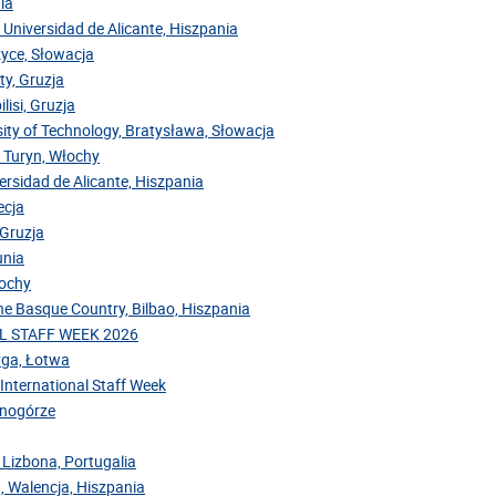
ia
 Universidad de Alicante, Hiszpania
zyce, Słowacja
ty, Gruzja
lisi, Gruzja
sity of Technology, Bratysława, Słowacja
, Turyn, Włochy
versidad de Alicante, Hiszpania
ecja
 Gruzja
unia
łochy
the Basque Country, Bilbao, Hiszpania
NAL STAFF WEEK 2026
Ryga, Łotwa
 International Staff Week
arnogórze
 Lizbona, Portugalia
, Walencja, Hiszpania