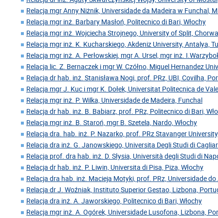
Relacja mgr Anny Niżnik, Universidade da Madeira w Funchal, 
Relacja mgr inż. Barbary Masłoń, Politecnico di Bari, Włochy
Relacja mgr inż. Wojciecha Strojnego, University of Split, Chorw
Relacja mgr inż. K. Kucharskiego, Akdeniz University, Antalya, Tu
Relacja mgr inż. A. Perłowskiej, mgr A. Ursel, mgr inż. I.Warzyb
Relacja lic. Z. Bernaczek i mgr W. Czółno, Miguel Hernandez Univ
Relacja dr hab. inż. Stanisława Nogi, prof. PRz, UBI, Covilha, Po
Relacja mgr J. Kuc i mgr K. Dołek, Universitat Politecnica de Val
Relacja mgr inż. P. Wilka, Universidade de Madeira, Funchal
Relacja dr hab. inż. B. Babiarz, prof. PRz, Politecnico di Bari, Wł
Relacja mgr inż. B. Staroń, mgr B. Szetela, Nardo, Włochy
Relacja dra. hab. inż. P. Nazarko, prof. PRz Stavanger Universit
Relacja dra inż. G. Janowskiego, Universita Degli Studi di Caglia
Relacja prof. dra hab. inż. D. Słysia, Università degli Studi di Nap
Relacja dr hab. inż. P. Liwin, Universita di Pisa, Piza, Włochy
Relacja dra hab. inż. Macieja Motyki, prof. PRz, Universidade do 
Relacja dr J. Woźniak, Instituto Superior Gestao, Lizbona, Portu
Relacja dra inż. A. Jaworskiego, Politecnico di Bari, Włochy
Relacja mgr inż. A. Ogórek, Universidade Lusofona, Lizbona, Po