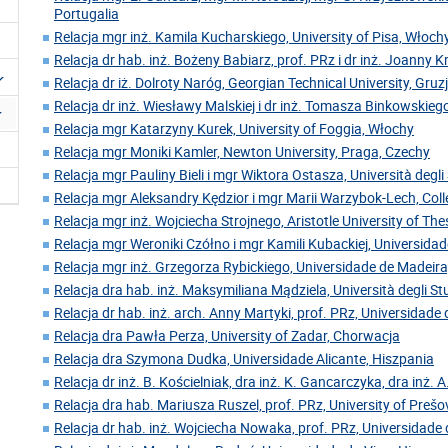
Portugalia
Relacja mgr inż. Kamila Kucharskiego, University of Pisa, Włoch
Relacja dr hab. inż. Bożeny Babiarz, prof. PRz i dr inż. Joanny 
Relacja dr iż. Dolroty Naróg, Georgian Technical University, Gruz
Relacja dr inż. Wiesławy Malskiej i dr inż. Tomasza Binkowskiego
Relacja mgr Katarzyny Kurek, University of Foggia, Włochy
Relacja mgr Moniki Kamler, Newton University, Praga, Czechy
Relacja mgr Pauliny Bieli i mgr Wiktora Ostasza, Università degl
Relacja mgr Aleksandry Kędzior i mgr Marii Warzybok-Lech, Coll
Relacja mgr inż. Wojciecha Strojnego, Aristotle University of Thes
Relacja mgr Weroniki Czółno i mgr Kamili Kubackiej, Universida
Relacja mgr inż. Grzegorza Rybickiego, Universidade de Madeira
Relacja dra hab. inż. Maksymiliana Mądziela, Università degli Stu
Relacja dr hab. inż. arch. Anny Martyki, prof. PRz, Universidade
Relacja dra Pawła Perza, University of Zadar, Chorwacja
Relacja dra Szymona Dudka, Universidade Alicante, Hiszpania
Relacja dr inż. B. Kościelniak, dra inż. K. Gancarczyka, dra inż. A
Relacja dra hab. Mariusza Ruszel, prof. PRz, University of Preš
Relacja dr hab. inż. Wojciecha Nowaka, prof. PRz, Universidade 