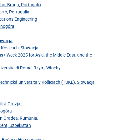
nho, Braga, Portugalia
rto, Portugalia
cations Engineering
arnogóra
łowacja
v Kosicach, Słowacja
us+ Week 2025 for Asia, the Middle East, and the
niversita di Roma, Rzym, Włochy
Technická univerzita v Košiciach (TUKE), Słowacja
isi, Gruzja.
rnogóra
din Oradea, Rumunia,
hkent, Uzbekistan
r, Bośnia i Hercegowina