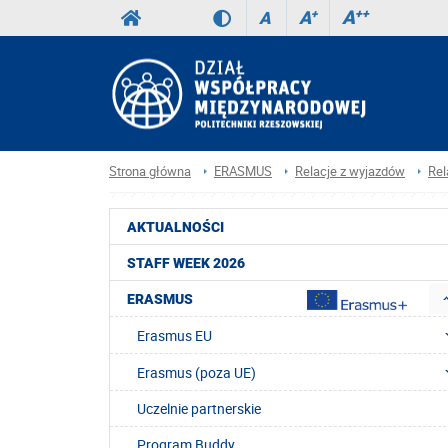
A
++
A
+
A
Strona główna
ERASMUS
Relacje z wyjazdów
Rel
AKTUALNOŚCI
STAFF WEEK 2026
ERASMUS
Erasmus EU
Erasmus (poza UE)
Uczelnie partnerskie
Program Buddy