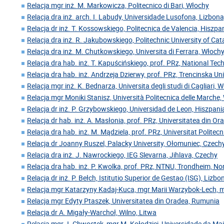
Relacja mgr inż. M. Markowicza, Politecnico di Bari, Włochy
Relacja dra inż. arch. I. Labudy, Universidade Lusofona, Lizbona
Relacja dr inż. T. Kossowskiego, Politecnica de Valencia, Hiszpa
Relacja dra inż. R. Jakubowskiego, Politechnic University of Cat
Relacja dra inż. M. Chutkowskiego, Universita di Ferrara, Włoch
Relacja dra hab. inż. T. Kapuścińskiego, prof. PRz, National Tech
Relacja dra hab. inż. Andrzeja Dzierwy, prof. PRz, Trencinska Un
Relacja mgr inż. K. Bednarza, Universita degli studi di Cagliari, 
Relacja mgr Moniki Stanisz, Università Politecnica delle Marche
Relacja dr inż. P. Grzybowskiego, Universidad de Leon, Hiszpani
Relacja dr hab. inż. A. Masłonia, prof. PRz, Universitatea din O
Relacja dra hab. inż. M. Mądziela, prof. PRz, Universitat Polite
Relacja dr Joanny Ruszel, Palacky University, Ołomuniec, Czech
Relacja dra inż. J. Nawrockiego, IEG Slevarna, Jihlava, Czechy
Relacja dra hab. inż. P. Kwolka, prof. PRz, NTNU, Trondheim, N
Relacja dr inż. P. Bełch, Istitutio Superior de Gestao (ISG), Lizbo
Relacja mgr Katarzyny Kadaj-Kuca, mgr Marii Warzybok-Lech, 
Relacja mgr Edyty Ptaszek, Universitatea din Oradea, Rumunia
Relacja dr A. Migały-Warchoł, Wilno, Litwa
Relacja mgr J. Chwostek, mgr M. Kołodziej, Universidade da Mai