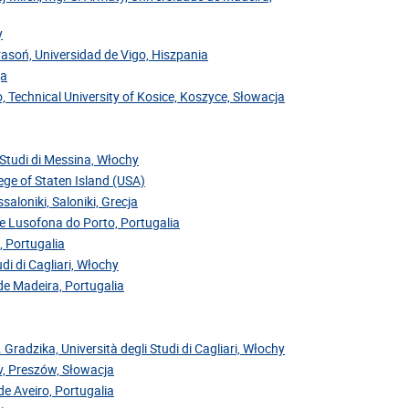
y
Krasoń, Universidad de Vigo, Hiszpania
ja
, Technical University of Kosice, Koszyce, Słowacja
i Studi di Messina, Włochy
ege of Staten Island (USA)
saloniki, Saloniki, Grecja
de Lusofona do Porto, Portugalia
, Portugalia
di di Cagliari, Włochy
 de Madeira, Portugalia
. Gradzika, Università degli Studi di Cagliari, Włochy
ov, Preszów, Słowacja
de Aveiro, Portugalia