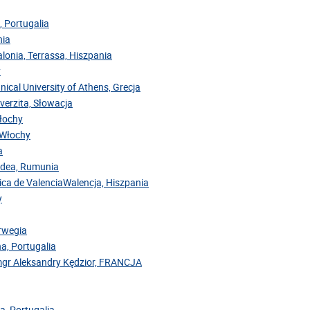
, Portugalia
nia
alonia, Terrassa, Hiszpania
y
nical University of Athens, Grecja
iverzita, Słowacja
Włochy
, Włochy
a
radea, Rumunia
cnica de ValenciaWalencja, Hiszpania
y
orwegia
na, Portugalia
mgr Aleksandry Kędzior, FRANCJA
a, Portugalia