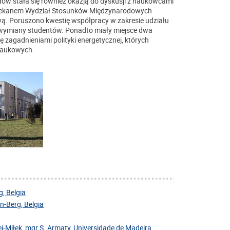
dów stała się również okazją do dyskusji z naukowcami
 dziekanem Wydział Stosunków Międzynarodowych
vą. Poruszono kwestię współpracy w zakresie udziału
 wymiany studentów. Ponadto miały miejsce dwa
zagadnieniami polityki energetycznej, których
 naukowych.
, Belgia
-Berg, Belgia
j-Miłek, mgr S. Armaty, Universidade de Madeira,