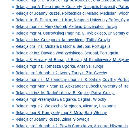
Relacja mgr A. Pizło i mgr A. Gosztyły, Neapolis University Pafos
Relacja dr Joanny Ruszel, Politecnica di Milano, Mediolan, Włoc
Relacja lic. B. Paśko, mgr J. Kuc, Neapolis University Pafos, Cyp
Relacja mgr inż. Aliny Ogórek, Akdeniz Universitesi, Turcja
Relacja mgr M. Ostrowskiej i mgr inż. G. Rybickiego, University o
Relacja dr inż. Grzegorza Janowskiego, Tbilisi, Gruzja
Relacja dra. inż. Michała Batscha, Setubal, Portugalia
Relacja dr inż. Dawida Wydrzyńskiego, Setubal, Portugalia
Relacja S. Armaty, M. Banat, J. Baran, M. Rzadkiewicz, M. Sękow
Relacja mgr inż. Tomasza Ogórka, Antalya, Turcja
Relacja prof. dr hab. inż. Iwony Zarzyki, Zlin, Czechy
Relacja mgr inż.. M. Łanochy i mgr inż. K. Safina, Covilha, Portu
Relacja mgr Moniki Stanisz, Aleksander Dubcek University of Tre
Relacja dr inż. M. Radoń i dr inż. B. Kupiec, Patra, Grecja
Relacja mgr Przemysława Ogarka, Cagliari, Włochy
Relacja mgr inż. Wojciecha Strojnego, Alicante, Hiszpania
Relacja mgr B. Pomykały, mgr E. Mróz, Bari, Włochy
Relacja dr Joanny Ruszel, Zilina, Słowacja
Relacja prof. dr hab. inż. Pawła Chmielarza, Alicante, Hiszpania