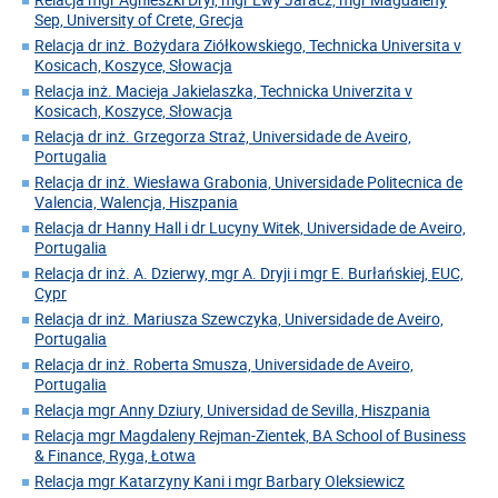
Sep, University of Crete, Grecja
Relacja dr inż. Bożydara Ziółkowskiego, Technicka Universita v
Kosicach, Koszyce, Słowacja
Relacja inż. Macieja Jakielaszka, Technicka Univerzita v
Kosicach, Koszyce, Słowacja
Relacja dr inż. Grzegorza Straż, Universidade de Aveiro,
Portugalia
Relacja dr inż. Wiesława Grabonia, Universidade Politecnica de
Valencia, Walencja, Hiszpania
Relacja dr Hanny Hall i dr Lucyny Witek, Universidade de Aveiro,
Portugalia
Relacja dr inż. A. Dzierwy, mgr A. Dryji i mgr E. Burłańskiej, EUC,
Cypr
Relacja dr inż. Mariusza Szewczyka, Universidade de Aveiro,
Portugalia
Relacja dr inż. Roberta Smusza, Universidade de Aveiro,
Portugalia
Relacja mgr Anny Dziury, Universidad de Sevilla, Hiszpania
Relacja mgr Magdaleny Rejman-Zientek, BA School of Business
& Finance, Ryga, Łotwa
Relacja mgr Katarzyny Kani i mgr Barbary Oleksiewicz