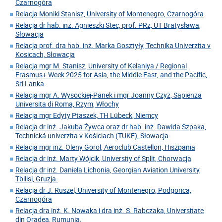
Czarnogóra
Relacja Moniki Stanisz, University of Montenegro, Czarnogóra
Relacja dr hab. inż. Agnieszki Stec, prof. PRz, UT Bratysława,
Słowacja
Relacja prof. dra hab. inż. Marka Gosztyły, Technika Univerzita v
Kosicach, Słowacja
Relacja mgr M. Stanisz, University of Kelaniya / Regional
Erasmus+ Week 2025 for Asia, the Middle East, and the Pacific,
Sri Lanka
Relacja mgr A. Wysockiej-Panek i mgr Joanny Czyż, Sapienza
Universita di Roma, Rzym, Włochy
Relacja mgr Edyty Ptaszek, TH Lübeck, Niemcy
Relacja dr inż. Jakuba Żywca oraz dr hab. inż. Dawida Szpaka,
Technická univerzita v Košiciach (TUKE), Słowacja
Relacja mgr inż. Oleny Gorol, Aeroclub Castellon, Hiszpania
Relacja dr inż. Marty Wójcik, University of Split, Chorwacja
Relacja dr inż. Daniela Lichonia, Georgian Aviation University,
Tbilisi, Gruzja.
Relacja dr J. Ruszel, University of Montenegro, Podgorica,
Czarnogóra
Relacja dra inż. K. Nowaka i dra inż. S. Rabczaka, Universitate
din Oradea, Rumunia,