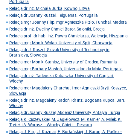
Portugalia
Relacja dr inż. Michała Jurka, Kowno, Litwa
Relacja dr Joanny Ruszel, Felguerias, Portugalia
Relacja mgr Joanny Filip, mgr Agnieszka Pizło, Funchal, Madera
Relacja dr inż. Eweliny Chmiel-Bator, Saloniki, Grecja
Relacja prof. dr hab. inż. Pawła Chmielarza, Walencja, Hiszpania
Relacja mgr Moniki Wolan, University of Split, Chorwacja
Relacja dr J. Ruszel, Slovak University of Technology in
Bratislava, Słowacja
Relacja mgr Moniki Stanisz, University of Oradea, Rumunia
Relacja mgr Barbary Masłoń, Universidad da Maia, Portugalia
Relacja dr inż. Tadeusza Kubaszka, University of Cagliari,
Włochy
Relacja mgr Magdaleny Charchut i mgr Agnieszki Dryji, Koszyce,
Słowacja
Relacja dr inż. Magdaleny Radoń i dr inż. Bogdana Kupca, Bari,
Włochy
Relacja dr Joanny Ruszel, Akdeniz University, Antalya, Turcja
Relacja K. Ciszewskiej, M. Jagiełowicz, M. Kamler, A. Miłek, K.
Trytek i A. Worosz – Włochy, Chieti – Pescara
Relacja J. Filip, J. Kuźniar, E. Burłańskiej, J. Baran, A. Paśko –