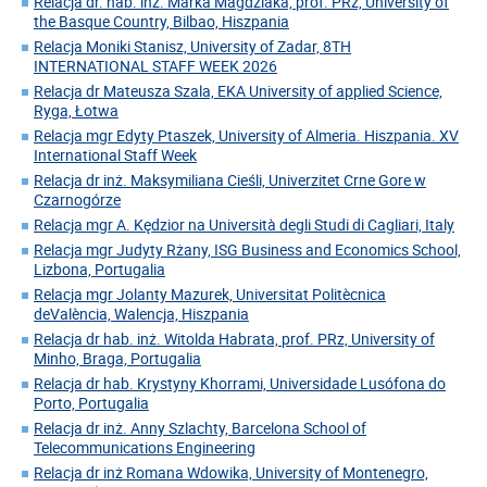
Relacja dr. hab. inż. Marka Magdziaka, prof. PRz, University of
the Basque Country, Bilbao, Hiszpania
Relacja Moniki Stanisz, University of Zadar, 8TH
INTERNATIONAL STAFF WEEK 2026
Relacja dr Mateusza Szala, EKA University of applied Science,
Ryga, Łotwa
Relacja mgr Edyty Ptaszek, University of Almeria. Hiszpania. XV
International Staff Week
Relacja dr inż. Maksymiliana Cieśli, Univerzitet Crne Gore w
Czarnogórze
Relacja mgr A. Kędzior na Università degli Studi di Cagliari, Italy
Relacja mgr Judyty Rżany, ISG Business and Economics School,
Lizbona, Portugalia
Relacja mgr Jolanty Mazurek, Universitat Politècnica
deValència, Walencja, Hiszpania
Relacja dr hab. inż. Witolda Habrata, prof. PRz, University of
Minho, Braga, Portugalia
Relacja dr hab. Krystyny Khorrami, Universidade Lusófona do
Porto, Portugalia
Relacja dr inż. Anny Szlachty, Barcelona School of
Telecommunications Engineering
Relacja dr inż Romana Wdowika, University of Montenegro,