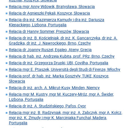
Relacja mgr Anny Wdowik, Bratysława, Słowacja
Relacja dr Agnieszki Pękali, Koszyce, Słowacja
Relacja dra inż. Kazimierza Kamudy i dra inż. Dariusza
Klepackiego, Lizbona, Portugalia
Relacja dr Hanny Sommer, Preszów, Słowacja
Relacja dr inż. B. Kościelniak, dr inż. K. Gancarczyka, dr inż. A.
Gradzika, dr inż. J. Nawrockiego, Brno, Czechy
Relacja dr Joanny Ruszel, Egaleo, Ateny, Grecja
Relacja dr hab. inż. Andrzeja Kubita, prof. PRz, Brno, Czechy
Relacja dr inż. Grzegorza Drupki, UBI, Covilha, Portugalia
Relacja mgr E. Ptaszek, Università degli Studi di Firenze, Włochy
Relacja prof. dr hab. inż. Marka Gosztyły, TUKE, Koszyce,
Słowacja
Relacja dr inż. arch. A. Mikrut-Kusy, Minden, Niemcy
Relacja mgr M. Kustry, mgr M. Kuczery-Mróz, mgr A. Świder,
Lizbona, Portugalia
Relacja dr inż. A. Studzińskiego, Pafos, Cypr
Relacja mgr inż. B. Radzyniak, mgr inż. A. Ząbczyk, mgr A. Kołcz,
mgr inż. K. Żmudy i mgr K. Marciniaka Funchal, Madera,
Portugalia