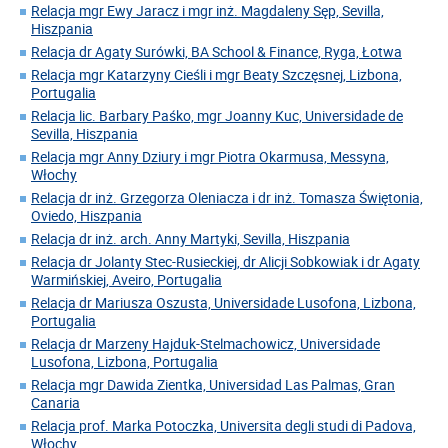
Relacja mgr Ewy Jaracz i mgr inż. Magdaleny Sęp, Sevilla,
Hiszpania
Relacja dr Agaty Surówki, BA School & Finance, Ryga, Łotwa
Relacja mgr Katarzyny Cieśli i mgr Beaty Szczęsnej, Lizbona,
Portugalia
Relacja lic. Barbary Paśko, mgr Joanny Kuc, Universidade de
Sevilla, Hiszpania
Relacja mgr Anny Dziury i mgr Piotra Okarmusa, Messyna,
Włochy
Relacja dr inż. Grzegorza Oleniacza i dr inż. Tomasza Świętonia,
Oviedo, Hiszpania
Relacja dr inż. arch. Anny Martyki, Sevilla, Hiszpania
Relacja dr Jolanty Stec-Rusieckiej, dr Alicji Sobkowiak i dr Agaty
Warmińskiej, Aveiro, Portugalia
Relacja dr Mariusza Oszusta, Universidade Lusofona, Lizbona,
Portugalia
Relacja dr Marzeny Hajduk-Stelmachowicz, Universidade
Lusofona, Lizbona, Portugalia
Relacja mgr Dawida Zientka, Universidad Las Palmas, Gran
Canaria
Relacja prof. Marka Potoczka, Universita degli studi di Padova,
Włochy