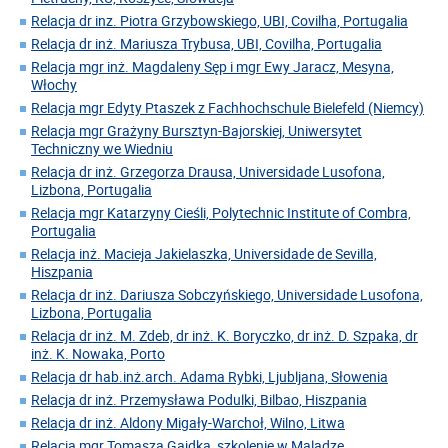
Relacja dr inz. Piotra Grzybowskiego, UBI, Covilha, Portugalia
Relacja dr inż. Mariusza Trybusa, UBI, Covilha, Portugalia
Relacja mgr inż. Magdaleny Sęp i mgr Ewy Jaracz, Mesyna,
Włochy
Relacja mgr Edyty Ptaszek z Fachhochschule Bielefeld (Niemcy)
Relacja mgr Grażyny Bursztyn-Bajorskiej, Uniwersytet
Techniczny we Wiedniu
Relacja dr inż. Grzegorza Drausa, Universidade Lusofona,
Lizbona, Portugalia
Relacja mgr Katarzyny Cieśli, Polytechnic Institute of Combra,
Portugalia
Relacja inż. Macieja Jakielaszka, Universidade de Sevilla,
Hiszpania
Relacja dr inż. Dariusza Sobczyńskiego, Universidade Lusofona,
Lizbona, Portugalia
Relacja dr inż. M. Zdeb, dr inż. K. Boryczko, dr inż. D. Szpaka, dr
inż. K. Nowaka, Porto
Relacja dr hab.inż.arch. Adama Rybki, Ljubljana, Słowenia
Relacja dr inż. Przemysława Podulki, Bilbao, Hiszpania
Relacja dr inż. Aldony Migały-Warchoł, Wilno, Litwa
Relacja mgr Tomasza Gajdka, szkolenie w Maladze