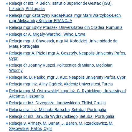
Relacja dr inż. P. Bełch, Istitutio Superior de Gestao (ISG),
Lizbona, Portugalia
Relacja mgr Katarzyny Kadaj-Kuca, mgr Marii Warzybok-Lech,
mgr Aleksandry Kędzior, FRANCJA
Relacja mgr Edyty Ptaszek, Universitatea din Oradea, Rumunia
Relacja dr A. Migały-Warchoł, Wilno, Litwa
Relacja mgr J. Chwostek, mgr M. Kołodziej, Universidade da
Maia, Portugalia
Relacja mgr A. Pizło i mgr A. Gosztyły, Neapolis University Pafos,
Cypr
Relacja dr Joanny Ruszel, Politecnica di Milano, Mediolan,
Włochy
Relacja lic. B. Paśko, mgr J. Kuc, Neapolis University Pafos, Cypr
Relacja mgr inż. Aliny Ogórek, Akdeniz Universitesi, Turcja
Relacja mgr M. Ostrowskiej i mgr inż. G. Rybickiego, University of
Alicante, Hiszpania
Relacja dr inż. Grzegorza Janowskiego, Tbilisi, Gruzja
Relacja dra. inż. Michała Batscha, Setubal, Portugalia
Relacja dr inż. Dawida Wydrzyńskiego, Setubal, Portugalia
Relacja S. Armaty, M. Banat, J. Baran, M. Rzadkiewicz, M.
Sękowskiej, Pafos, Cypr