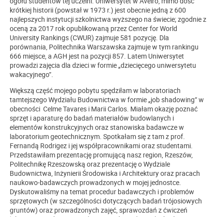
ogółu studentów tej uczelni.
Uniwersytet w Aveiro, mimo dość
krótkiej historii (powstał w 1973 r.)
jest obecnie jedną z 600
najlepszych instytucji szkolnictwa wyższego na świecie; zgodnie z
oceną za 2017 rok opublikowaną przez Center for World
University Rankings (CWUR) zajmuje 581 pozycję. Dla
porównania, Politechnika Warszawska zajmuje w tym rankingu
666 miejsce, a AGH jest na pozycji 857. Latem Uniwersytet
prowadzi zajęcia dla dzieci w formie „dziecięcego uniwersytetu
wakacyjnego”.
Większą część mojego pobytu spędziłam w laboratoriach
tamtejszego Wydziału Budownictwa w formie „job shadowing” w
obecności Celme Tavares i Marii Carlos. Miałam okazję poznać
sprzęt i aparaturę do badań materiałów budowlanych i
elementów konstrukcyjnych oraz stanowiska badawcze w
laboratorium geotechnicznym. Spotkałam się z tam z prof.
Fernandą Rodrigez i jej współpracownikami oraz studentami.
Przedstawiłam prezentację promującą nasz region, Rzeszów,
Politechnikę Rzeszowską oraz prezentację o Wydziale
Budownictwa, Inżynierii Środowiska i Architektury oraz pracach
naukowo-badawczych prowadzonych w mojej jednostce.
Dyskutowaliśmy na temat procedur badawczych i problemów
sprzętowych (w szczególności dotyczących badań trójosiowych
gruntów) oraz prowadzonych zajęć, sprawozdań z ćwiczeń