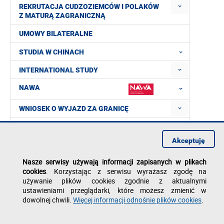
REKRUTACJA CUDZOZIEMCÓW I POLAKÓW
Z MATURĄ ZAGRANICZNĄ
UMOWY BILATERALNE
STUDIA W CHINACH
INTERNATIONAL STUDY
NAWA
WNIOSEK O WYJAZD ZA GRANICĘ
WSPÓŁPRACA Z WIETNAMEM
Akceptuję
DOUBLE DEGREE
Nasze serwisy używają informacji zapisanych w plikach
FULBRIGHT
cookies
. Korzystając z serwisu wyrażasz zgodę na
używanie plików cookies zgodnie z aktualnymi
DOKUMENTY DO POBRANIA
ustawieniami przeglądarki, które możesz zmienić w
dowolnej chwili.
Więcej informacji odnośnie plików cookies
.
FAQ
KONTAKT