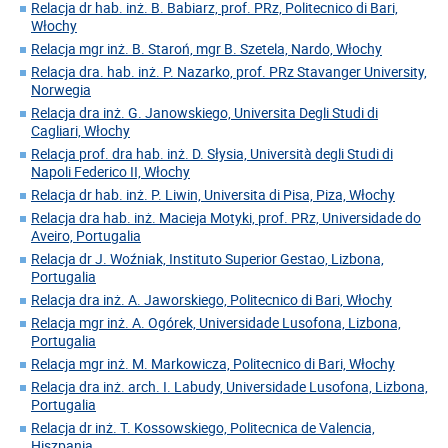
Relacja dr hab. inż. B. Babiarz, prof. PRz, Politecnico di Bari,
Włochy
Relacja mgr inż. B. Staroń, mgr B. Szetela, Nardo, Włochy
Relacja dra. hab. inż. P. Nazarko, prof. PRz Stavanger University,
Norwegia
Relacja dra inż. G. Janowskiego, Universita Degli Studi di
Cagliari, Włochy
Relacja prof. dra hab. inż. D. Słysia, Università degli Studi di
Napoli Federico II, Włochy
Relacja dr hab. inż. P. Liwin, Universita di Pisa, Piza, Włochy
Relacja dra hab. inż. Macieja Motyki, prof. PRz, Universidade do
Aveiro, Portugalia
Relacja dr J. Woźniak, Instituto Superior Gestao, Lizbona,
Portugalia
Relacja dra inż. A. Jaworskiego, Politecnico di Bari, Włochy
Relacja mgr inż. A. Ogórek, Universidade Lusofona, Lizbona,
Portugalia
Relacja mgr inż. M. Markowicza, Politecnico di Bari, Włochy
Relacja dra inż. arch. I. Labudy, Universidade Lusofona, Lizbona,
Portugalia
Relacja dr inż. T. Kossowskiego, Politecnica de Valencia,
Hiszpania