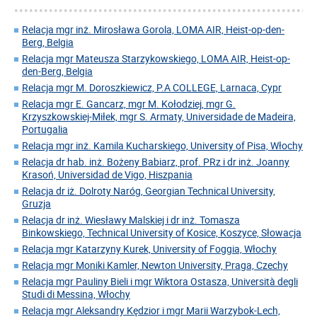
Relacja mgr inż. Mirosława Gorola, LOMA AIR, Heist-op-den-
Berg, Belgia
Relacja mgr Mateusza Starzykowskiego, LOMA AIR, Heist-op-
den-Berg, Belgia
Relacja mgr M. Doroszkiewicz, P.A COLLEGE, Larnaca, Cypr
Relacja mgr E. Gancarz, mgr M. Kołodziej, mgr G.
Krzyszkowskiej-Miłek, mgr S. Armaty, Universidade de Madeira,
Portugalia
Relacja mgr inż. Kamila Kucharskiego, University of Pisa, Włochy
Relacja dr hab. inż. Bożeny Babiarz, prof. PRz i dr inż. Joanny
Krasoń, Universidad de Vigo, Hiszpania
Relacja dr iż. Dolroty Naróg, Georgian Technical University,
Gruzja
Relacja dr inż. Wiesławy Malskiej i dr inż. Tomasza
Binkowskiego, Technical University of Kosice, Koszyce, Słowacja
Relacja mgr Katarzyny Kurek, University of Foggia, Włochy
Relacja mgr Moniki Kamler, Newton University, Praga, Czechy
Relacja mgr Pauliny Bieli i mgr Wiktora Ostasza, Università degli
Studi di Messina, Włochy
Relacja mgr Aleksandry Kędzior i mgr Marii Warzybok-Lech,