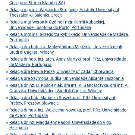
College of Staten Island (USA)
Relacja mgr inż. Wojciecha Strojnego, Aristotle University of
Thessaloniki, Saloniki, Grecja
Relacja mgr Weroniki Czółno i mgr Kamili Kubackiej,
Universidade Lusofona do Porto, Portugalia
Relacja mgr inż. Grzegorza Rybickiego, Universidade de Madeira,
Portugalia
Relacja dra hab. inż. Maksymiliana Mądziela, Università degli
Studi di Cagliari, Włochy
Relacja dr hab. inż. arch. Anny Martyki, prof. PRz, Universidade
de Madeira, Portugalia
Relacja dra Pawła Perza, University of Zadar, Chorwacja
Relacja dra Szymona Dudka, Universidade Alicante, Hiszpania
Relacja dr inż. B. Kościelniak, dra inż. K. Gancarczyka, dra inż. A.
Gradzika, Università degli Studi di Cagliari, Włochy
Relacja dra hab. Mariusza Ruszel, prof. PRz, University of
Prešov, Preszów, Słowacja
Relacja dr hab. inż. Wojciecha Nowaka, prof. PRz, Universidade
de Aveiro, Portugalia
Relacja dr inż. Magdaleny Radoń, Universidade do Vigo,
Hiszpania
Relacja dra inż. Pawła Bednarza i dra inż. Adriana Michalskiego,