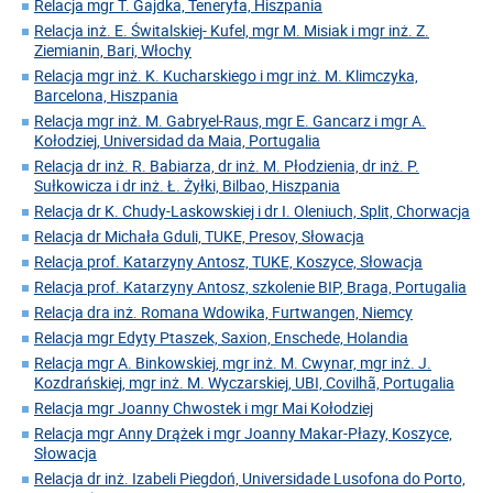
Relacja mgr T. Gajdka, Teneryfa, Hiszpania
Relacja inż. E. Świtalskiej- Kufel, mgr M. Misiak i mgr inż. Z.
Ziemianin, Bari, Włochy
Relacja mgr inż. K. Kucharskiego i mgr inż. M. Klimczyka,
Barcelona, Hiszpania
Relacja mgr inż. M. Gabryel-Raus, mgr E. Gancarz i mgr A.
Kołodziej, Universidad da Maia, Portugalia
Relacja dr inż. R. Babiarza, dr inż. M. Płodzienia, dr inż. P.
Sułkowicza i dr inż. Ł. Żyłki, Bilbao, Hiszpania
Relacja dr K. Chudy-Laskowskiej i dr I. Oleniuch, Split, Chorwacja
Relacja dr Michała Gduli, TUKE, Presov, Słowacja
Relacja prof. Katarzyny Antosz, TUKE, Koszyce, Słowacja
Relacja prof. Katarzyny Antosz, szkolenie BIP, Braga, Portugalia
Relacja dra inż. Romana Wdowika, Furtwangen, Niemcy
Relacja mgr Edyty Ptaszek, Saxion, Enschede, Holandia
Relacja mgr A. Binkowskiej, mgr inż. M. Cwynar, mgr inż. J.
Kozdrańskiej, mgr inż. M. Wyczarskiej, UBI, Covilhã, Portugalia
Relacja mgr Joanny Chwostek i mgr Mai Kołodziej
Relacja mgr Anny Drążek i mgr Joanny Makar-Płazy, Koszyce,
Słowacja
Relacja dr inż. Izabeli Piegdoń, Universidade Lusofona do Porto,