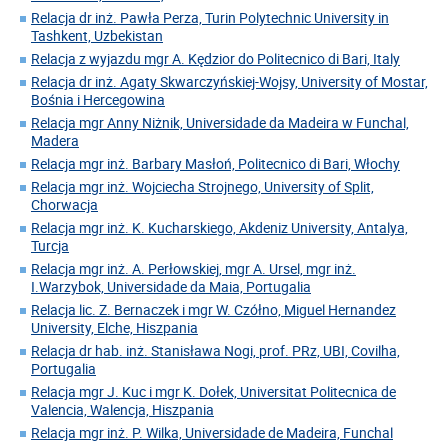
Relacja dr inż. Pawła Perza, Turin Polytechnic University in
Tashkent, Uzbekistan
Relacja z wyjazdu mgr A. Kędzior do Politecnico di Bari, Italy
Relacja dr inż. Agaty Skwarczyńskiej-Wojsy, University of Mostar,
Bośnia i Hercegowina
Relacja mgr Anny Niżnik, Universidade da Madeira w Funchal,
Madera
Relacja mgr inż. Barbary Masłoń, Politecnico di Bari, Włochy
Relacja mgr inż. Wojciecha Strojnego, University of Split,
Chorwacja
Relacja mgr inż. K. Kucharskiego, Akdeniz University, Antalya,
Turcja
Relacja mgr inż. A. Perłowskiej, mgr A. Ursel, mgr inż.
I.Warzybok, Universidade da Maia, Portugalia
Relacja lic. Z. Bernaczek i mgr W. Czółno, Miguel Hernandez
University, Elche, Hiszpania
Relacja dr hab. inż. Stanisława Nogi, prof. PRz, UBI, Covilha,
Portugalia
Relacja mgr J. Kuc i mgr K. Dołek, Universitat Politecnica de
Valencia, Walencja, Hiszpania
Relacja mgr inż. P. Wilka, Universidade de Madeira, Funchal