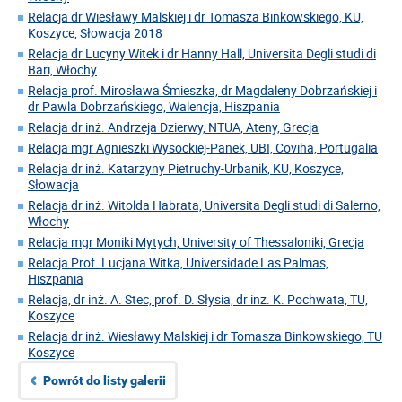
Relacja dr Wiesławy Malskiej i dr Tomasza Binkowskiego, KU,
Koszyce, Słowacja 2018
Relacja dr Lucyny Witek i dr Hanny Hall, Universita Degli studi di
Bari, Włochy
Relacja prof. Mirosława Śmieszka, dr Magdaleny Dobrzańskiej i
dr Pawla Dobrzańskiego, Walencja, Hiszpania
Relacja dr inż. Andrzeja Dzierwy, NTUA, Ateny, Grecja
Relacja mgr Agnieszki Wysockiej-Panek, UBI, Coviha, Portugalia
Relacja dr inż. Katarzyny Pietruchy-Urbanik, KU, Koszyce,
Słowacja
Relacja dr inż. Witolda Habrata, Universita Degli studi di Salerno,
Włochy
Relacja mgr Moniki Mytych, University of Thessaloniki, Grecja
Relacja Prof. Lucjana Witka, Universidade Las Palmas,
Hiszpania
Relacja, dr inż. A. Stec, prof. D. Słysia, dr inz. K. Pochwata, TU,
Koszyce
Relacja dr inż. Wiesławy Malskiej i dr Tomasza Binkowskiego, TU
Koszyce
Powrót do listy galerii