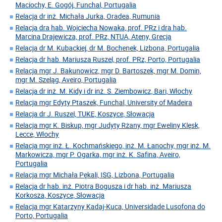
Maciochy, E. Gogój, Funchal, Portugalia
Relacja dr inż. Michała Jurka, Oradea, Rumunia
Relacja dra hab. Wojciecha Nowaka, prof. PRz i dra hab.
Marcina Drajewicza, prof. PRz, NTUA, Ateny, Grecja
Relacja dr M. Kubackiej, dr M. Bochenek, Lizbona, Portugalia
Relacja dr hab. Mariusza Ruszel, prof. PRz, Porto, Portugalia
Relacja mgr J. Bakunowicz, mgr D. Bartoszek, mgr M. Domin,
mgr M. Szeląg, Aveiro, Portugalia
Relacja dr inż. M. Kidy i dr inż. S. Ziembowicz, Bari, Włochy
Relacja mgr Edyty Ptaszek, Funchal, University of Madeira
Relacja dr J. Ruszel, TUKE, Koszyce, Słowacja
Relacja mgr K. Biskup, mgr Judyty Rżany, mgr Eweliny Klęsk,
Lecce, Włochy
Relacja mgr inż. Ł. Kochmańskiego, inż. M. Łanochy, mgr inż. M.
Markowicza, mgr P. Ogarka, mgr inż. K. Safina, Aveiro,
Portugalia
Relacja mgr Michała Pękali, ISG, Lizbona, Portugalia
Relacja dr hab. inż. Piotra Bogusza i dr hab. inż. Mariusza
Korkosza, Koszyce, Słowacja
Relacja mgr Katarzyny Kadaj-Kuca, Universidade Lusofona do
Porto, Portugalia