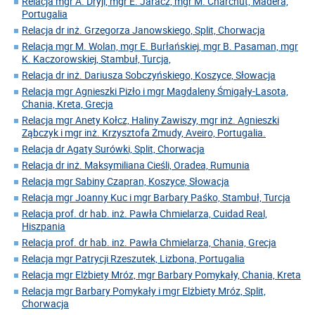
Relacja mgr A. Dryji, mgr E. Jaracz, mgr M. Charchut, Madera,
Portugalia
Relacja dr inż. Grzegorza Janowskiego, Split, Chorwacja
Relacja mgr M. Wolan, mgr E. Burłańskiej, mgr B. Pasaman, mgr
K. Kaczorowskiej, Stambuł, Turcja,
Relacja dr inż. Dariusza Sobczyńskiego, Koszyce, Słowacja
Relacja mgr Agnieszki Pizło i mgr Magdaleny Śmigały-Lasota,
Chania, Kreta, Grecja
Relacja mgr Anety Kołcz, Haliny Zawiszy, mgr inż. Agnieszki
Ząbczyk i mgr inż. Krzysztofa Żmudy, Aveiro, Portugalia.
Relacja dr Agaty Surówki, Split, Chorwacja
Relacja dr inż. Maksymiliana Cieśli, Oradea, Rumunia
Relacja mgr Sabiny Czapran, Koszyce, Słowacja
Relacja mgr Joanny Kuc i mgr Barbary Paśko, Stambuł, Turcja
Relacja prof. dr hab. inż. Pawła Chmielarza, Cuidad Real,
Hiszpania
Relacja prof. dr hab. inż. Pawła Chmielarza, Chania, Grecja
Relacja mgr Patrycji Rzeszutek, Lizbona, Portugalia
Relacja mgr Elżbiety Mróz, mgr Barbary Pomykały, Chania, Kreta
Relacja mgr Barbary Pomykały i mgr Elżbiety Mróz, Split,
Chorwacja