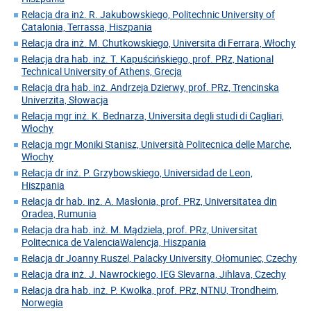
Relacja dra inż. R. Jakubowskiego, Politechnic University of
Catalonia, Terrassa, Hiszpania
Relacja dra inż. M. Chutkowskiego, Universita di Ferrara, Włochy
Relacja dra hab. inż. T. Kapuścińskiego, prof. PRz, National
Technical University of Athens, Grecja
Relacja dra hab. inż. Andrzeja Dzierwy, prof. PRz, Trencinska
Univerzita, Słowacja
Relacja mgr inż. K. Bednarza, Universita degli studi di Cagliari,
Włochy
Relacja mgr Moniki Stanisz, Università Politecnica delle Marche,
Włochy
Relacja dr inż. P. Grzybowskiego, Universidad de Leon,
Hiszpania
Relacja dr hab. inż. A. Masłonia, prof. PRz, Universitatea din
Oradea, Rumunia
Relacja dra hab. inż. M. Mądziela, prof. PRz, Universitat
Politecnica de ValenciaWalencja, Hiszpania
Relacja dr Joanny Ruszel, Palacky University, Ołomuniec, Czechy
Relacja dra inż. J. Nawrockiego, IEG Slevarna, Jihlava, Czechy
Relacja dra hab. inż. P. Kwolka, prof. PRz, NTNU, Trondheim,
Norwegia