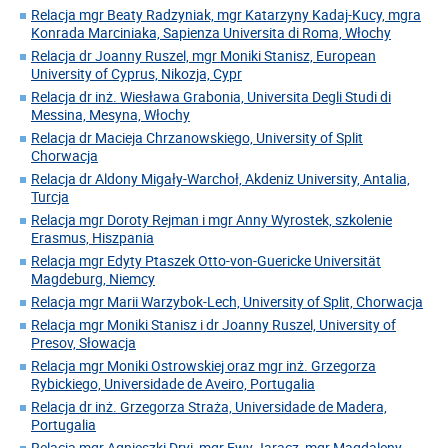
Relacja mgr Beaty Radzyniak, mgr Katarzyny Kadaj-Kucy, mgra
Konrada Marciniaka, Sapienza Universita di Roma, Włochy
Relacja dr Joanny Ruszel, mgr Moniki Stanisz, European
University of Cyprus, Nikozja, Cypr
Relacja dr inż. Wiesława Grabonia, Universita Degli Studi di
Messina, Mesyna, Włochy
Relacja dr Macieja Chrzanowskiego, University of Split
Chorwacja
Relacja dr Aldony Migały-Warchoł, Akdeniz University, Antalia,
Turcja
Relacja mgr Doroty Rejman i mgr Anny Wyrostek, szkolenie
Erasmus, Hiszpania
Relacja mgr Edyty Ptaszek Otto-von-Guericke Universität
Magdeburg, Niemcy
Relacja mgr Marii Warzybok-Lech, University of Split, Chorwacja
Relacja mgr Moniki Stanisz i dr Joanny Ruszel, University of
Presov, Słowacja
Relacja mgr Moniki Ostrowskiej oraz mgr inż. Grzegorza
Rybickiego, Universidade de Aveiro, Portugalia
Relacja dr inż. Grzegorza Straża, Universidade de Madera,
Portugalia
Relacja mgr Agnieszki Dryi, mgr Ewy Jaracz, mgr Magdaleny