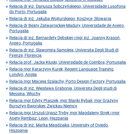
Relacja dr inż. Dariusza Sobczyńskiego, Universidade Lusofona
do Porto, Portugalia
Relacja dr inż. Jakuba Wojturskiego, Koszyce, Słowacja
Relacja dr Beaty Zatwarnickiej-Madury, Universidade de Aveiro,
Portugalia
Relacja dr inż. Bernardety Dębskiej i mgr inż. Joanny Krasoń,
Aveiro, Portugalia
Relacja dr inż. Slawomira Samoleja, Universita Degli Studi di
Firenze, Florencja
Relacja prof. Jacka Kluski, Universidade de Coimbra, Portugalia
Relacja mgr Katarzyny Kurek, Regent Language Training,
Londyn, Anglia
Relacja mgr Macieja Szalachy, Porto Design Factory, Portugalia
Relacja dr inż. Wiesława Grabonia, Universita Degli studi di
Messina, Włochy
Relacja mgr Edyty Ptaszek, mgr Blanki Rybak, mgr Grażyny
Bursztyn-Bajorskiej, Zwickau Niemcy
Relacja mgr Urszuli Urjasz-Tryby, mgr Magdaleny Stręk i mgr
Anety Rembisz, Leon, Hiszpania
Relacja dr inż. Marka Magdziaka, University of Oviedo,
Hiszpania