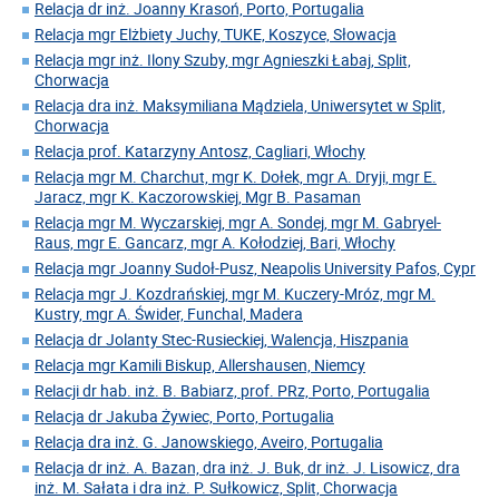
Relacja dr inż. Joanny Krasoń, Porto, Portugalia
Relacja mgr Elżbiety Juchy, TUKE, Koszyce, Słowacja
Relacja mgr inż. Ilony Szuby, mgr Agnieszki Łabaj, Split,
Chorwacja
Relacja dra inż. Maksymiliana Mądziela, Uniwersytet w Split,
Chorwacja
Relacja prof. Katarzyny Antosz, Cagliari, Włochy
Relacja mgr M. Charchut, mgr K. Dołek, mgr A. Dryji, mgr E.
Jaracz, mgr K. Kaczorowskiej, Mgr B. Pasaman
Relacja mgr M. Wyczarskiej, mgr A. Sondej, mgr M. Gabryel-
Raus, mgr E. Gancarz, mgr A. Kołodziej, Bari, Włochy
Relacja mgr Joanny Sudoł-Pusz, Neapolis University Pafos, Cypr
Relacja mgr J. Kozdrańskiej, mgr M. Kuczery-Mróz, mgr M.
Kustry, mgr A. Świder, Funchal, Madera
Relacja dr Jolanty Stec-Rusieckiej, Walencja, Hiszpania
Relacja mgr Kamili Biskup, Allershausen, Niemcy
Relacji dr hab. inż. B. Babiarz, prof. PRz, Porto, Portugalia
Relacja dr Jakuba Żywiec, Porto, Portugalia
Relacja dra inż. G. Janowskiego, Aveiro, Portugalia
Relacja dr inż. A. Bazan, dra inż. J. Buk, dr inż. J. Lisowicz, dra
inż. M. Sałata i dra inż. P. Sułkowicz, Split, Chorwacja