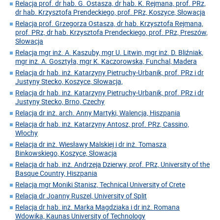
Relacja prof. dr hab. G. Ostasza, dr hab. K. Rejmana, prof. PRz,
dr hab. Krzysztofa Prendeckiego, prof. PRz, Koszyce, Słowacja
Relacja prof. Grzegorza Ostasza, dr hab. Krzysztofa Rejmana,
prof. PRz, dr hab. Krzysztofa Prendeckiego, prof. PRz, Preszów,
Słowacja
Relacja mgr inż. A. Kaszuby, mgr U. Litwin, mgr inż. D. Bliźniak,
mgr inż. A. Gosztyła, mgr K. Kaczorowska, Funchal, Madera
Relacja dr hab. inż. Katarzyny Pietruchy-Urbanik, prof. PRz i dr
Justyny Stecko, Koszyce, Słowacja,
Relacja dr hab. inż. Katarzyny Pietruchy-Urbanik, prof. PRz i dr
Justyny Stecko, Brno, Czechy
Relacja dr inż. arch. Anny Martyki, Walencja, Hiszpania
Relacja dr hab. inż. Katarzyny Antosz, prof. PRz, Cassino,
Włochy
Relacja dr inż. Wiesławy Malskiej i dr inż. Tomasza
Binkowskiego, Koszyce, Słowacja
Relacja dr hab. inż. Andrzeja Dzierwy, prof. PRz, University of the
Basque Country, Hiszpania
Relacja mgr Moniki Stanisz, Technical University of Crete
Relacja dr Joanny Ruszel, University of Split
Relacja dr hab. inż. Marka Magdziaka i dr inż. Romana
Wdowika, Kaunas University of Technology