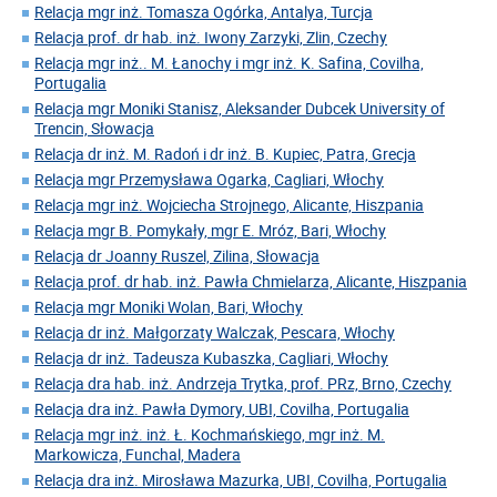
Relacja mgr inż. Tomasza Ogórka, Antalya, Turcja
Relacja prof. dr hab. inż. Iwony Zarzyki, Zlin, Czechy
Relacja mgr inż.. M. Łanochy i mgr inż. K. Safina, Covilha,
Portugalia
Relacja mgr Moniki Stanisz, Aleksander Dubcek University of
Trencin, Słowacja
Relacja dr inż. M. Radoń i dr inż. B. Kupiec, Patra, Grecja
Relacja mgr Przemysława Ogarka, Cagliari, Włochy
Relacja mgr inż. Wojciecha Strojnego, Alicante, Hiszpania
Relacja mgr B. Pomykały, mgr E. Mróz, Bari, Włochy
Relacja dr Joanny Ruszel, Zilina, Słowacja
Relacja prof. dr hab. inż. Pawła Chmielarza, Alicante, Hiszpania
Relacja mgr Moniki Wolan, Bari, Włochy
Relacja dr inż. Małgorzaty Walczak, Pescara, Włochy
Relacja dr inż. Tadeusza Kubaszka, Cagliari, Włochy
Relacja dra hab. inż. Andrzeja Trytka, prof. PRz, Brno, Czechy
Relacja dra inż. Pawła Dymory, UBI, Covilha, Portugalia
Relacja mgr inż. inż. Ł. Kochmańskiego, mgr inż. M.
Markowicza, Funchal, Madera
Relacja dra inż. Mirosława Mazurka, UBI, Covilha, Portugalia