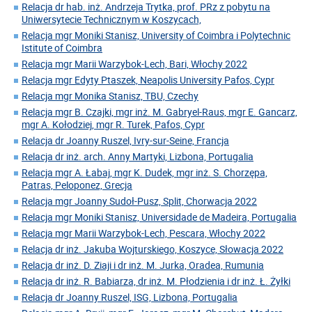
Relacja dr hab. inż. Andrzeja Trytka, prof. PRz z pobytu na
Uniwersytecie Technicznym w Koszycach,
Relacja mgr Moniki Stanisz, University of Coimbra i Polytechnic
Istitute of Coimbra
Relacja mgr Marii Warzybok-Lech, Bari, Włochy 2022
Relacja mgr Edyty Ptaszek, Neapolis University Pafos, Cypr
Relacja mgr Monika Stanisz, TBU, Czechy
Relacja mgr B. Czajki, mgr inż. M. Gabryel-Raus, mgr E. Gancarz,
mgr A. Kołodziej, mgr R. Turek, Pafos, Cypr
Relacja dr Joanny Ruszel, Ivry-sur-Seine, Francja
Relacja dr inż. arch. Anny Martyki, Lizbona, Portugalia
Relacja mgr A. Łabaj, mgr K. Dudek, mgr inż. S. Chorzępa,
Patras, Peloponez, Grecja
Relacja mgr Joanny Sudoł-Pusz, Split, Chorwacja 2022
Relacja mgr Moniki Stanisz, Universidade de Madeira, Portugalia
Relacja mgr Marii Warzybok-Lech, Pescara, Włochy 2022
Relacja dr inż. Jakuba Wojturskiego, Koszyce, Słowacja 2022
Relacja dr inż. D. Ziaji i dr inż. M. Jurka, Oradea, Rumunia
Relacja dr inż. R. Babiarza, dr inż. M. Płodzienia i dr inż. Ł. Żyłki
Relacja dr Joanny Ruszel, ISG, Lizbona, Portugalia