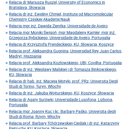
Relacja dr Mariusza Ruszel, University of Economics in
Bratislava, Słowacja
Relacja dr inż. Eweliny Chmiel, Institute od Macromolecular
Chemistry Czeskiej Akademii Nauk
Relacja mgr inż. Dawida Zientka, Universidade de Aveiro
Relacja mgr Moniki Świgoń, mgr Magdaleny Kamler, mgr inż.
Grzegorza Rybickiego, Universidade de Aveiro, Portugalia
Relacja dr Krzysztofa Prendeckiego, KU, Słowacja, Koszyce
Relacja prof. Aleksandra Gugnina, Universidad Rey Juan Carlos,
Madryt, Hiszpania
Relacja prof. Aleksandra Kozłowskiego, UBI, Covilha, Portugalia
Relacja dr inż. Wiesławy Malskiej i dr Tomasza Binkowskiego,
KU, Slowacja
Relacja dr hab. inż. Macieja Motyki, prof. PRz, Universita Degli
Studi di Torino, Turyn, Włochy
Relacja dr inż. Jakuba Wojturskiego, KU, Koszyce, Słowacja
Relacja dr Agaty Surówki, Universidade Lusofona, Lizbona,
Portugalia
Relacja mgr Joanny Kuc i lic. Barbary Paśko, Universita degli
Studi di Roma, Rzym, Włochy
Relacja prof. Barbary Tchórzewskiej-Cieślak i dr inż. Katarzyny
Pietruchy, KU, Koszyce, Słowacja