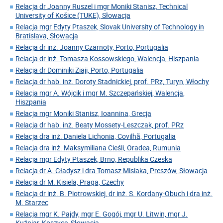
Relacja dr Joanny Ruszel i mgr Moniki Stanisz, Technical
University of Košice (TUKE), Słowacja
Relacja mgr Edyty Ptaszek, Slovak University of Technology in
Bratislava, Słowacja
Relacja dr inż. Joanny Czarnoty, Porto, Portugalia
Relacja dr inż. Tomasza Kossowskiego, Walencja, Hiszpania
Relacja dr Dominiki Ziaji, Porto, Portugalia
Relacja dr hab. inż. Doroty Stadnickiej, prof. PRz, Turyn, Włochy
Relacja mgr A. Wójcik i mgr M. Szczepańskiej, Walencja,
Hiszpania
Relacja mgr Moniki Stanisz, Ioannina, Grecja
Relacja dr hab. inż. Beaty Mossety-Leszczak, prof. PRz
Relacja dra inż. Daniela Lichonia, Covilhã, Portugalia
Relacja dra inż. Maksymiliana Cieśli, Oradea, Rumunia
Relacja mgr Edyty Ptaszek, Brno, Republika Czeska
Relacja dr A. Gładysz i dra Tomasz Misiaka, Preszów, Słowacja
Relacja dr M. Kisiela, Praga, Czechy
Relacja dr inż. B. Piotrowskiej, dr inż. S. Kordany-Obuch i dra inż.
M. Starzec
Relacja mgr K. Pajdy, mgr E. Gogój, mgr U. Litwin, mgr J.
Kuźniar, Koszyce, Słowacja