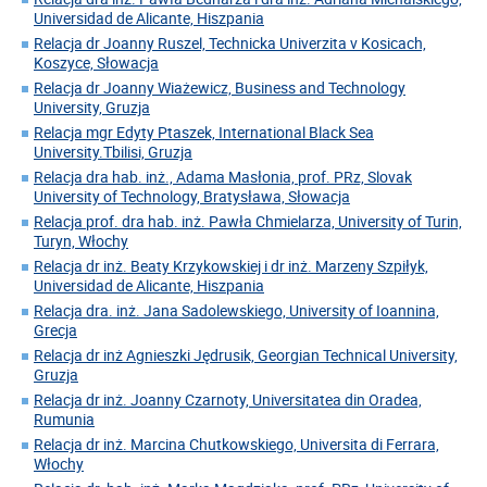
Universidad de Alicante, Hiszpania
Relacja dr Joanny Ruszel, Technicka Univerzita v Kosicach,
Koszyce, Słowacja
Relacja dr Joanny Wiażewicz, Business and Technology
University, Gruzja
Relacja mgr Edyty Ptaszek, International Black Sea
University.Tbilisi, Gruzja
Relacja dra hab. inż., Adama Masłonia, prof. PRz, Slovak
University of Technology, Bratysława, Słowacja
Relacja prof. dra hab. inż. Pawła Chmielarza, University of Turin,
Turyn, Włochy
Relacja dr inż. Beaty Krzykowskiej i dr inż. Marzeny Szpiłyk,
Universidad de Alicante, Hiszpania
Relacja dra. inż. Jana Sadolewskiego, University of Ioannina,
Grecja
Relacja dr inż Agnieszki Jędrusik, Georgian Technical University,
Gruzja
Relacja dr inż. Joanny Czarnoty, Universitatea din Oradea,
Rumunia
Relacja dr inż. Marcina Chutkowskiego, Universita di Ferrara,
Włochy